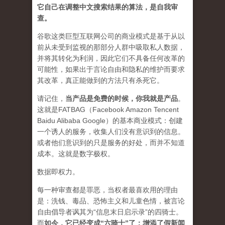
它自己在调整中文搜索结果的算法，是自我审
查。
谷歌这类巨型互联网公司的商业模式是基于从以
前从未受到监视的那部分人群中吸取私人数据，
并将其转化为利润，因此它们不具备任何改革的
可能性，如果出于言论自由和隐私的维护而要求
其改革，真正能做到的方法只有杀死它。
请记住，
当产品是免费的时候，你我就是产品
。
这就是FATBAG（Facebook Amazon Tencent
Baidu Alibaba Google）的基本商业模式：创建
一个诱人的服务，收集人们没有意识到的信息。
或者他们意识到的只是服务的好处，而并不知道
成本。这就是数字极权。
数据即权力。
每一种审查都是罪恶，当权者最喜欢用的理由
是：洗钱、毒品、恐怖主义和儿童色情，被言论
自由倡导者讽其为“信息末日启示录”的四骑士。
而
如今，它已经变成“六骑士”了：增添了假新闻