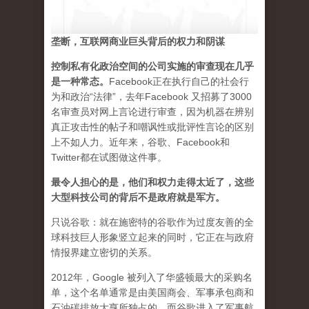
垄断，互联网商业巨头背后的权力和阴谋
控制私有化政治空间的公司实施的审查现在几乎
是一种常态
。
Facebook正在执行自己的社会行
为和政治“法律”，去年Facebook 又招募了3000
名审查员对网上言论进行审查，因为机器在辨别
真正攻击性的帖子和嘲讽性或批评性言论的区别
上不如人力。近年来，谷歌、Facebook和
Twitter都在试图做这件事。
最令人担心的是，他们和权力走得太近了，这些
大型科技公司的背后不是政府就是军方。
只说谷歌：就在施密特的谷歌作为过度友善的全
球科技巨人形象竖立起来的同时，它正在与政府
情报界建立密切的关系。
2012年，Google 被列入了华盛顿最大的采购名
单，这个名单通常是由美国商会、军事承包商和
石油碳排放大亨所独占的。而谷歌进入了军事航