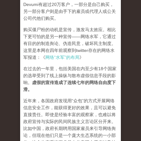
Devumi有超过20万客户，一部分是自己购买，
另一部分客户则是由手下的雇员或代理人或公关
公司代他们购买。
购买僵尸粉的动机是宣传，激发马太效应。相比
下更可怕的是另一种宣传——网络水军，它通过
有目的的制造舆论、伪造民意，破坏民主制度。
这里是本网在四年前观察到twitter存在的网络水
军报道：《
网络“水军”的布局
》
在过去的一年里，包括美国在内至少有18个国家
的选举受到了线上操纵与散布虚假信息手段的影
响。
虚假的宣传造成了连续七年的网络自由度下
滑。
近年来，各国政府发现用“众包”的方式开展网络
信息安全工作，能获得更好的效果，且可以避免
直接责任。即使是经验丰富的观察家，也难以将
政府宣传与实际的民间民族主义言论区分开来。
比如中国，政府长期聘用国家雇员来引导网络舆
论，但现在他们只是一个庞大生态系统的一小部