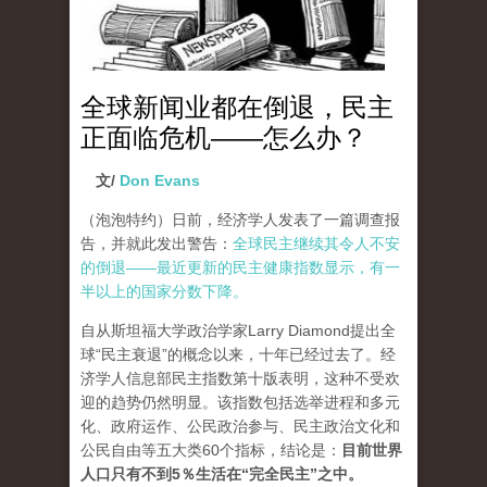
全球新闻业都在倒退，民主
正面临危机——怎么办？
文/
Don Evans
（泡泡特约）
日前，经济学人发表了一篇调查报
告，并就此发出警告：
全球民主继续其令人不安
的倒退——最近更新的民主健康指数显示，有一
半以上的国家分数下降。
自从斯坦福大学政治学家Larry Diamond提出全
球“民主衰退”的概念以来，十年已经过去了。经
济学人信息部民主指数第十版表明，这种不受欢
迎的趋势仍然明显。该指数包括选举进程和多元
化、政府运作、公民政治参与、民主政治文化和
公民自由等五大类60个指标，结论是：
目前世界
人口只有不到5％生活在“完全民主”之中。