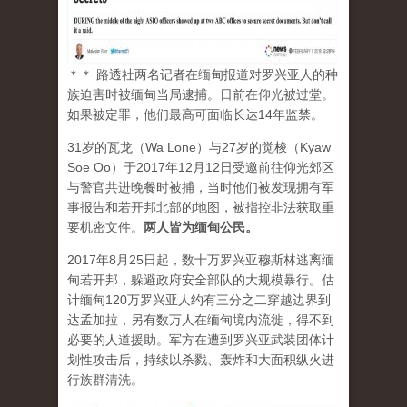
＊＊ 路透社两名记者在缅甸报道对罗兴亚人的种
族迫害时被缅甸当局逮捕。日前在仰光被过堂。
如果被定罪，他们最高可面临长达14年监禁。
31岁的瓦龙（Wa Lone）与27岁的觉梭（Kyaw
Soe Oo）于2017年12月12日受邀前往仰光郊区
与警官共进晚餐时被捕，当时他们被发现拥有军
事报告和若开邦北部的地图，被指控非法获取重
要机密文件。
两人皆为缅甸公民。
2017年8月25日起，数十万罗兴亚穆斯林逃离缅
甸若开邦，躲避政府安全部队的大规模暴行。估
计缅甸120万罗兴亚人约有三分之二穿越边界到
达孟加拉，另有数万人在缅甸境内流徙，得不到
必要的人道援助。军方在遭到罗兴亚武装团体计
划性攻击后，持续以杀戮、轰炸和大面积纵火进
行族群清洗。