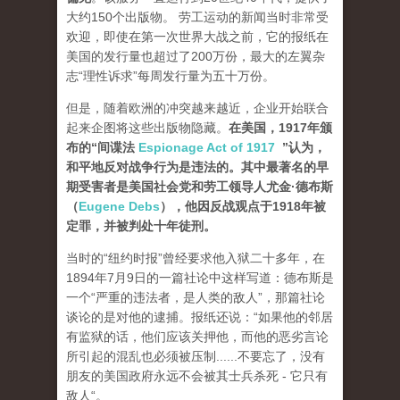
大约150个出版物。 劳工运动的新闻当时非常受
欢迎，即使在第一次世界大战之前，它的报纸在
美国的发行量也超过了200万份，最大的左翼杂
志“理性诉求”每周发行量为五十万份。
但是，随着欧洲的冲突越来越近，企业开始联合
起来企图将这些出版物隐藏。
在美国，1917年颁
布的“间谍法
Espionage Act of 1917
”认为，
和平地反对战争行为是违法的。其中最著名的早
期受害者是美国社会党和劳工领导人尤金·德布斯
（
Eugene Debs
），他因反战观点于1918年被
定罪，并被判处十年徒刑。
当时的“纽约时报”曾经要求他入狱二十多年，在
1894年7月9日的一篇社论中这样写道：德布斯是
一个“严重的违法者，是人类的敌人”，那篇社论
谈论的是对他的逮捕。报纸还说：“如果他的邻居
有监狱的话，他们应该关押他，而他的恶劣言论
所引起的混乱也必须被压制......不要忘了，没有
朋友的美国政府永远不会被其士兵杀死 - 它只有
敌人“。