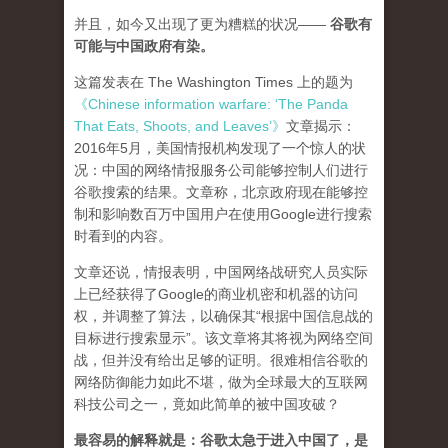
并且，如今又出现了更为糟糕的状况——
谷歌有
可能与中国政府有染。
这篇发表在 The Washington Times 上的题为
《Chinese information warfare: ‘The Panda
That Eats, Shoots, and Leaves’》
文章揭示：
2016年5月，美国情报机构发现了一个惊人的状
况：中国的网络情报服务公司能够控制人们进行
谷歌搜索的结果。文章称，北京政府现在能够控
制和影响数百万中国用户在使用Google进行搜索
时看到的内容。
文章还说，情报表明，中国网络战研究人员实际
上已经获得了Google的商业机密和机器的访问
权，并调整了算法，以确保其“根据中国信息战的
目标进行搜索显示”。该文章将其将视为网络空间
战，但并没有给出足够的证明。很难相信谷歌的
网络防御能力如此不堪，做为全球最大的互联网
科技公司之一，竟如此简单的被中国攻破？
最容易的解释就是：谷歌太急于进入中国了，是