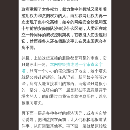
政府掌握了太多权力，权力集中的领域又吸引着
滥用权力和贪图权力的人。而互联网让权力再一
次出现了集中化高峰，如今的网络安全沙皇和五
十年前的安保部队沙皇没什么区别，人类正在建
立一种同样的威权控制架构，它吸引人们去滥用
它，然而很多人还在假装这事儿在民主国家会有
所不同。
并且，上述这些直接的删除都是可见的审查，它
只是冰山一角。
本网曾经描述过一个审查金字
塔
，只有一个小小的塔尖露出了地面，这个塔尖
就是公共诽谤诉讼、谋杀记者、新闻禁令等等这
些，所有人能直接看到的东西。而这些只是很小
的一部分，在塔尖的下一层是那些不愿意暴露于
塔尖的人，他们通过自我审查将消息压住，以免
被推向塔尖。
再下面一层是各种各样的经济诱导，或者叫它赞
助诱导，把利益摆在面前，让人们积极地报道某
件事，从而回避其他事。再下面一层就是原始经