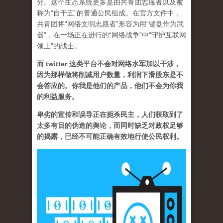
分。这个生态系统更多是由共青团志愿者以及被
称为“自干五”的普通公民组成。在官方文件中，
共青团将“网络文明志愿者”形容为用“键盘作为武
器”，在一场正在进行的“网络战争”中“守护互联网
领土”的战士。
而 twitter 这类平台不会对网络水军加以干涉，
因为那样做将削减用户数量，利润下滑股东是不
会答应的。你我是他们的产品，他们不会为你我
的利益服务。
卑劣的宣传和误导正在扼杀民主，人们获取到了
太多有目的伪造的舆论，而同时缺乏对政权足够
的揭露，已经不可能正确有效地行使公民权利。