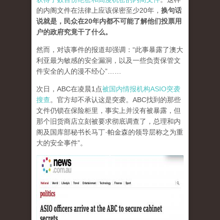
的内阁文件在法律上应该保密至少20年，
换句话
说就是，民众在20年内都不可能了解他们投票用
户的政府究竟干了什么。
然而，对该事件的报道却强调：“此事暴露了澳大
利亚最为敏感的安全漏洞，以及一些负责保管文
件安全的人的漫不经心”……
次日，ABC在凌晨1点
被国内情报机构ASIO突袭
搜查
。官方却不承认这是突袭。ABC找到的那些
文件仍锁在保险柜里，事实上并没有被暴露，但
那个旧货商店立刻被要求彻底调查了，总理和内
阁及国库部秘书长马丁·帕金森的领导层称之为重
大的安全事件”。