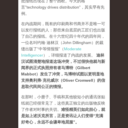
批报纸出现在了整个西欧。今天的格
言"technology drives dis­tribution"，其实早有先
例。
在内战期间，既有的印刷商和书商并不是唯一可
以发行报纸的人：那些来自底层的工匠们也出版
了自己的报纸。在十六世纪四十年代的四年间，
一位名叫约翰·迪林汉（John Dillingham）的裁
缝出版了“中等情报报”（
Moderate
Intelligencer
），详细报道了内战的发展。
迪林
汉试图清楚地报道这场冲突，不过很快他就与新
闻界的正式执照持有者马博特（Gilbert
Mabbot）发生了冲突，马博特试图以更明显地
支持奥利弗·克伦威尔（Oliver Cromwell）的信
息取代民间公正的情报
。
在那时，小册子、手稿和其他较短小的通讯张贴
纸就已经很常见了，这些真正独立的出版物反映
了作者对时事的关切。
难怪精英们如此担心，就
是如上述沃克所言，正是资讯让人们变得“充满
好奇心，永远不会谦卑地屈服”。