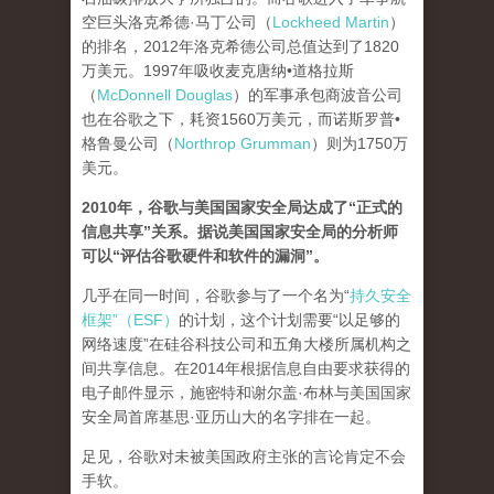
空巨头洛克希德·马丁公司（
Lockheed Martin
）
的排名，2012年洛克希德公司总值达到了1820
万美元。1997年吸收麦克唐纳•道格拉斯
（
McDonnell Douglas
）的军事承包商波音公司
也在谷歌之下，耗资1560万美元，而诺斯罗普•
格鲁曼公司（
Northrop Grumman
）则为1750万
美元。
2010年，谷歌与美国国家安全局达成了“正式的
信息共享”关系。据说美国国家安全局的分析师
可以“评估谷歌硬件和软件的漏洞”。
几乎在同一时间，谷歌参与了一个名为“
持久安全
框架”（ESF）
的计划，这个计划需要“以足够的
网络速度”在硅谷科技公司和五角大楼所属机构之
间共享信息。在2014年根据信息自由要求获得的
电子邮件显示，施密特和谢尔盖·布林与美国国家
安全局首席基思·亚历山大的名字排在一起。
足见，谷歌对未被美国政府主张的言论肯定不会
手软。