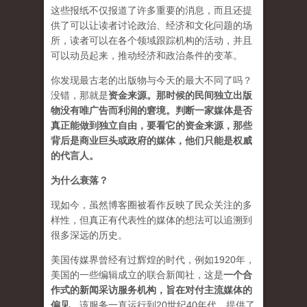
这些报纸不仅报道了许多重要的消息，而且还提
供了可以让读者讨论政治、经济和文化问题的场
所，读者可以在各个领域跟踪机构的活动，并且
可以动员起来，推动经济和政治条件的变革。
你发现最古老的出版物与今天的最大不同了吗？
没错，那就是
资
金来源
。
那时候的民间独立出版
物没有唯广告而利润的窘境。判断一家媒体是否
真正能做到独立自由，要看它的资金来源，那些
背后是商业巨头或政府的媒体，他们只能是权威
的代言人。
为什么衰落？
现如今，虽然博客圈被看作反映了民众关注的多
样性，但真正有代表性的媒体的想法可以追溯到
很多深远的历史。
美国传媒界曾经有过辉煌的时代，例如1920年，
美国的一些编辑成立的联合新闻社，这是
一个合
作式的新闻采访服务机构，旨在对付主流媒体的
偏见
。该服务一直运行到20世纪40年代，提供了