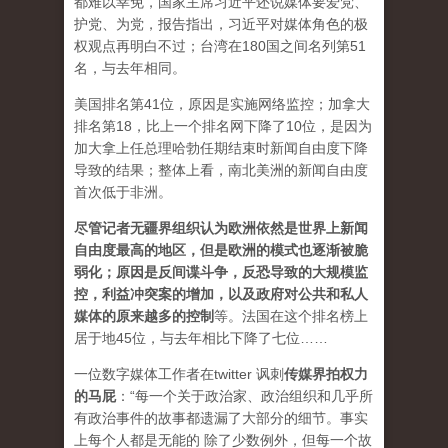
都难以幸免，国家主席习近平还说媒体要爱党、
护党、为党，报告指出，习近平对媒体角色的极
权观点再明白不过；台湾在180国之间名列第51
名，与去年相同。
美国排名第41位，原因是实施网络监控；加拿大
排名第18，比上一个排名网下降了10位，是因为
加大拿上任总理哈勃任期结束时新闻自由度下降
导致的结果；整体上看，南北美洲的新闻自由度
首次低于非洲。
尽管记者无疆界组织认为欧洲依然是世界上新闻
自由度最高的地区，但是欧洲的模式也逐渐被脆
弱化；原因是反间谍斗争，反恐导致的大规模监
控，利益冲突案的增加，以及政府对公共和私人
媒体的原来越多的控制
等。法国在这个排名榜上
居于地45位，与去年相比下降了七位……
一位数字媒体工作者在twitter 讽刺
传媒界拍权力
的马屁
：“每一个关于政治家、政治组织和几乎所
有政治事件的故事都遗漏了大部分的细节。事实
上每个人都是无能的 除了少数例外，但每一个故