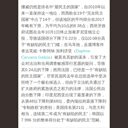
挪威仍然是排名中“最民主的国家”，自2010年以
来一直保持这一地位，而西欧在19个“完全民主
国家”中占了14个，但该地区的平均得分在2017
年略有下滑，为平均为10点的8.38点；西班牙政
府试图在去年10月1日终止加泰罗尼亚独立公
投，导致该国得分下降了0.22分，仅以0.08分高
于“有缺陷的民主”门槛；在马耳他，反腐博客作
者达芙妮·卡鲁阿纳·加利济亚（
Daphne
Caruana Galizia
）被莫名其妙的谋杀，引发了大
众对法治和当局调查敏感罪行意愿的疑问，导致
其0.24点的下降；然而法国，已经是一个“有缺陷
的民主国家”，尽管其选民去年在总统选举中坚决
拒绝了一个极右候选人，但由于立法机关通过了
扩大政府的紧急状态之权力的法律，法国公民自
由分数下降；印度尼西亚出现了最显著的下滑，
从第48位下降到第68位，委内瑞拉则直接下降到
“专制政权”的类别；美国排名第21位，与意大利
相当，连续第二年成为“有缺陷的民主”；韩国以
7.996 分的整体得分处于“有缺陷的民主”范畴。