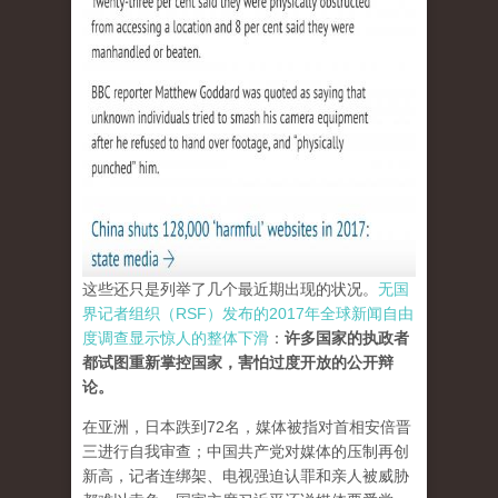
这些还只是列举了几个最近期出现的状况。
无国
界记者组织（RSF）发布的2017年全球新闻自由
度调查显示惊人的整体下滑
：
许多国家的执政者
都试图重新掌控国家，害怕过度开放的公开辩
论。
在亚洲，日本跌到72名，媒体被指对首相安倍晋
三进行自我审查；中国共产党对媒体的压制再创
新高，记者连绑架、电视强迫认罪和亲人被威胁