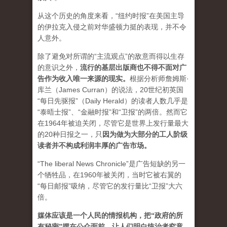
从这个历史的角度来看，“纽约时报”在美国主导
的伊拉克入侵之前对华盛顿力挺的表现，并不令
人意外。
除了避免对所谓的“主流观点”的敌意而得以生存
的意识之外，
流行的基层出版商也不得不面对广
告作为收入唯一来源的现实。
根据分析师詹姆斯·
库兰（James Curran）的说法，20世纪初英国
“每日先驱报”（Daily Herald）的读者人数几乎是
“泰晤士报”、“金融时报”和“卫报”的两倍。然而它
在1964年被迫关闭，尽管它是世界上发行量最大
的20种日报之一，
只
因为做为大部分的工人阶级
读者并不构成利润丰厚的广告市场。
“The liberal News Chronicle”是广告短缺的另一
个牺牲品，在1960年被关闭，当时它被右翼的
“每日邮报”吸纳，尽管它的发行量比“卫报”大六
倍。
媒体应该是一个人民的情报机构，把“政府的所
有秘密”摆在公众面前，让人们明白统治者究竟