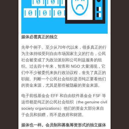
媒体必需真正的独立
先举个例子。至少从70年代以来，很多真正的行
为主体持续受到自由市场国家主义的打击，公民
社会被变成了为政治派别和公司利益服务的组
织。过去四十年来，智库和 NGO 大量涌现，它
们中不少被委托来执行政治议程，丧失了真正的
职能。判断一个公民社会组织是否纯正要看他们
的资金来源，尤其是那些被隐蔽的资金来源。
电子前线基金会 EFF 和自由软件基金会 FSF 等
这些都是纯正的公民社会组织（the genuine civil
society organizations）他们的资金大部分来自
于会员和捐赠，而不是政府和财团。
媒体也一样。会员制和募集筹资形式的独立媒体