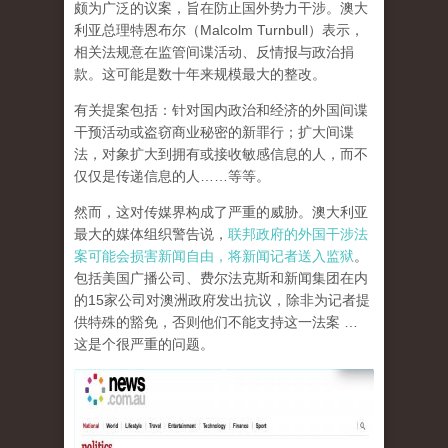
颇为广泛的议案，旨在防止国外势力干涉。澳大
利亚总理特恩布尔（Malcolm Turnbull）表示，
相关法规意在监管间谍活动、反情报与政治捐
款。这可能是数十年来规模最大的整改。
有关提案包括：针对国内政治和经济的外国间谍
干预活动或盗窃商业秘密的新罪行；扩大间谍
法，对象扩大到拥有或接收敏感信息的人，而不
仅仅是传递信息的人……等等。
然而，这对传媒界构成了严重的威胁。澳大利亚
最大的媒体组织警告说，
联邦政府的外国干涉法
案可能会损害新闻自由，将新闻记者送入监狱
。
包括美国广播公司、费尔法克斯和新闻集团在内
的15家公司对澳洲政府发出抗议，除非为记者提
供特殊的豁免，否则他们不能支持这一法案 …
这是个很严重的问题。