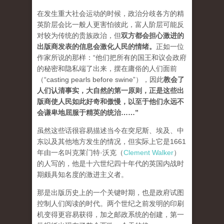
在发生重大社会运动的时候，政治分歧各方的精
英阶层会比一般人更害怕彼此，富人阶层可能反
对较为传统的贵族政治，但
双方都会担心激进的
出版商发表的信息会激化人民的情绪
。
正如一位
作家所说的那样：“他们把所有的国王和议会政府
的秘密和隐私端了出来，摆在庸俗的人们面前
（“casting pearls before swine”），因此
教会了
人们认清事实，大自然的第一原则，正是这些出
版商使人民如此好奇和傲慢，以至于他们永远不
会谦卑地屈服于精英的统治…
…”
虽然这些话很容易描述当今在突尼斯、埃及、中
东以及其他地方发生的情况，但实际上它是1661
年由一名叫克莱门特·沃克（
Clement Walker
）
的人写的，他是十六世纪四十年代的英国内战时
期颇具知名度的激进主义者。
那是出版历史上的一个关键时期，也是政府试图
控制人们阅读的时代。两个世纪之前发明的印刷
机变得更容易获得，加之邮政系统的创建，第一