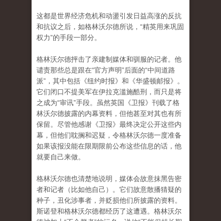
这都是世界经济危机和动盪引发日益高涨的反抗
和抗议之后，如格林沃尔德所说，“精英用来巩固
权力”的手段一部分。
格林沃尔德抨击了亲建制媒体和驯服的记者。他
谴责那些总是跟在“官方声明”后面的“中间道路
派”，其中包括《纽约时报》和《华盛顿邮报》。
它们闭口不提美军在伊拉克滥施酷刑，而只是将
之成为“审讯”手段。虽然英国《卫报》刊载了格
林沃尔德披露的内幕资料，但他甚至对其也有所
保留。尽管他感谢《卫报》最终决定公开这些内
幕，但他们耽搁和迟疑，令格林沃尔德一度准备
如果该报没能在限期限前公布这些信息的话，他
就要自己来做。
格林沃尔德也清楚地说明，媒体会故意抹黑告密
者和记者（比如他自己）。它们故意散播猜疑的
种子，丑化涉事者，并贬损他们所披露的资料。
斯诺登和格林沃尔德都经历了这遭遇。格林沃尔