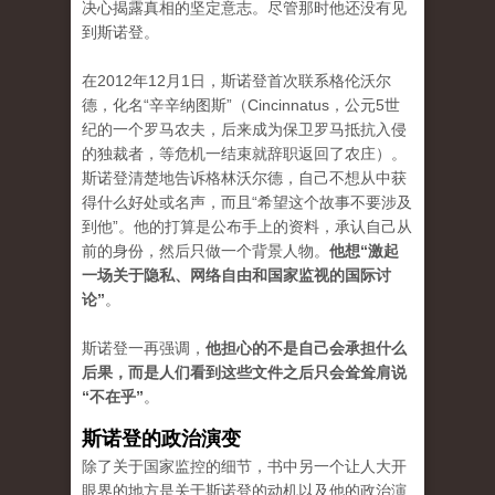
决心揭露真相的坚定意志。尽管那时他还没有见
到斯诺登。
在2012年12月1日，斯诺登首次联系格伦沃尔
德，化名“辛辛纳图斯”（Cincinnatus，公元5世
纪的一个罗马农夫，后来成为保卫罗马抵抗入侵
的独裁者，等危机一结束就辞职返回了农庄）。
斯诺登清楚地告诉格林沃尔德，自己不想从中获
得什么好处或名声，而且“希望这个故事不要涉及
到他”。他的打算是公布手上的资料，承认自己从
前的身份，然后只做一个背景人物。
他想“激起
一场关于隐私、网络自由和国家监视的国际讨
论”
。
斯诺登一再强调，
他担心的不是自己会承担什么
后果，而是人们看到这些文件之后只会耸耸肩说
“不在乎”
。
斯诺登的政治演变
除了关于国家监控的细节，书中另一个让人大开
眼界的地方是关于斯诺登的动机以及他的政治演