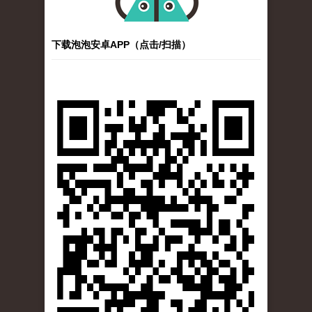
下载泡泡安卓APP（点击/扫描）