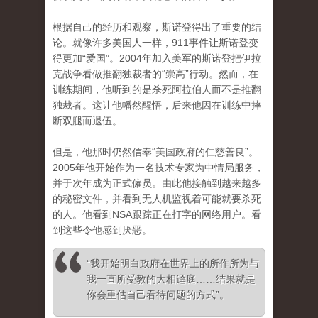
根据自己的经历和观察，斯诺登得出了重要的结
论。就像许多美国人一样，911事件让斯诺登变
得更加“爱国”。2004年加入美军的斯诺登把伊拉
克战争看做推翻独裁者的“崇高”行动。然而，在
训练期间，他听到的是杀死阿拉伯人而不是推翻
独裁者。这让他幡然醒悟，后来他因在训练中摔
断双腿而退伍。
但是，他那时仍然信奉“美国政府的仁慈善良”。
2005年他开始作为一名技术专家为中情局服务，
并于次年成为正式僱员。由此他接触到越来越多
的秘密文件，并看到无人机监视着可能就要杀死
的人。他看到NSA跟踪正在打字的网络用户。看
到这些令他感到厌恶。
“我开始明白政府在世界上的所作所为与
我一直所受教的大相迳庭……结果就是
你会重估自己看待问题的方式”。