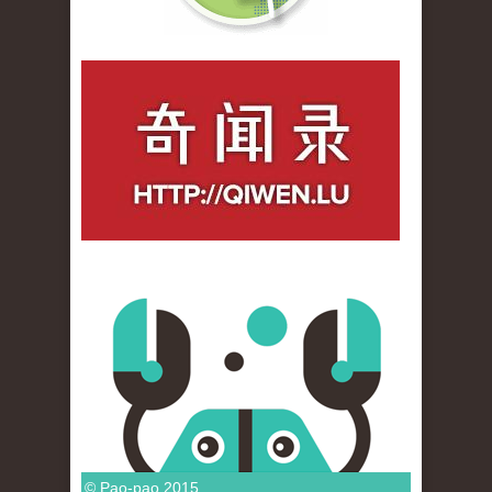
qiwenlu_logo.jpg
© Pao-pao 2015