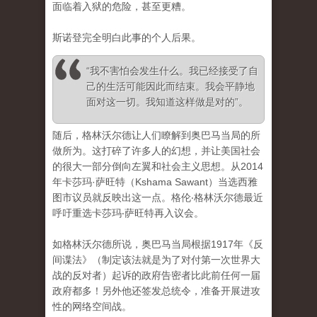
面临着入狱的危险，甚至更糟。
斯诺登完全明白此事的个人后果。
“我不害怕会发生什么。我已经接受了自
己的生活可能因此而结束。我会平静地
面对这一切。我知道这样做是对的”。
随后，格林沃尔德让人们瞭解到奥巴马当局的所
做所为。这打碎了许多人的幻想，并让美国社会
的很大一部分倒向左翼和社会主义思想。从2014
年卡莎玛·萨旺特（Kshama Sawant）当选西雅
图市议员就反映出这一点。格伦‧格林沃尔德最近
呼吁重选卡莎玛‧萨旺特再入议会。
如格林沃尔德所说，奥巴马当局根据1917年《反
间谍法》（制定该法就是为了对付第一次世界大
战的反对者）起诉的政府告密者比此前任何一届
政府都多！另外他还签发总统令，准备开展进攻
性的网络空间战。