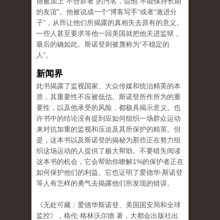
德被加上“不合群者”的污名，说他“不能保持长期
的友谊”。他被说成一个“博客写手”或者“激进分
子”，从而让他们所揭露的真相失去原有的意义。
一些人甚至要求等他一回美国就把他关进监狱，
最后的确如此。斯诺登则被蔑称为“不稳定的
人”。
新闻界
此书揭露了监视国家、大众传媒和统治精英的本
质，其重要性不应被低估。斯诺登所作所为的重
要性，以及他承受的风险，都极具揭示意义。也
许书中的结论没有提到应如何组织一场群众运动
来对抗加重的监视和压迫及其所保护的精英。但
是，这本书以及斯诺登的揭秘为那些正在努力组
织这场运动的人提供了极大帮助。不要错失阅读
这本书的机会，它会帮助你瞭解1%的保护者正在
如何保护他们的利益。它也证明了爱德华‧斯诺登
等人有怎样的勇气去揭露他们所发现的错误。
《无处可藏：爱德华斯诺登、美国国安局和全球
监控》，格伦·格林沃尔德 著，大都会出版社出