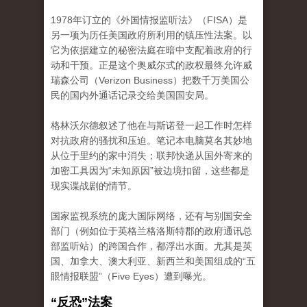
1978年订立的《外国情报监听法》（FISA）是
另一项为历任美国政府所利用的镇压性法案。以
它为依据建立的秘密法庭在暗中支配着政府的行
动和干预。正是这个奥威尔式的政权最终允许威
瑞森公司（Verizon Business）把数千万美国公
民的国内外通话记录交给美国国安局。
格林沃尔德叙述了他在与斯诺登一起工作时怎样
对抗政府的骚扰和压迫。笔记本电脑莫名其妙地
从位于里约的家中消失；联邦快递从国外寄来的
加密工具因为“未知原因”被边境扣留，这些都是
现实谍战剧的情节。
国家监视系统的庞大国际网络，还有与别国安全
部门（例如位于英格兰格洛斯特郡的政府通讯总
部监听站）的跨国合作，都浮出水面。尤其是英
国、加拿大、澳大利亚、新西兰和美国组成的“五
眼情报联盟”（Five Eyes）遭到曝光。
“反恐”法案