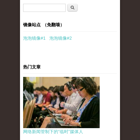
搜索表单
搜索
镜像站点 （免翻墙）
泡泡
镜像
#1
泡泡
镜像#2
热门文章
网络新闻管制下的“临时”媒体人