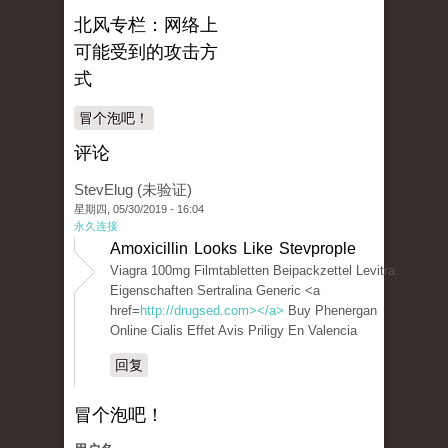
北风专栏：网络上
可能受到的攻击方
式
冒个泡吧！
评论
StevElug (未验证)
星期四, 05/30/2019 - 16:04
永久连接
Amoxicillin Looks Like Stevprople
Viagra 100mg Filmtabletten Beipackzettel Levitra
Eigenschaften Sertralina Generic <a
href=
http://drugsed.com></a>
Buy Phenergan
Online Cialis Effet Avis Priligy En Valencia
回复
冒个泡吧！