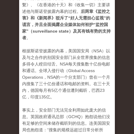
繫》、《在香港的十天》和《收集一切》主要讲
述他与斯诺登披露内幕的过程。
后两章《监控之
害》和《新闻界》驳斥了“好人无需担心监视”的
谎言，并且全面揭露企业媒体如何袒护“监控国
家”（surveillance state）及其有钱有势的支持
者
。
根据斯诺登披露的内幕，美国国安局（NSA）以
及与之合作的别国安全部门从全世界搜集的信息
多得令人瞠目结舌。NSA每天搜集数十亿份电邮
和通话。全球入侵行动（Global Access
Operations，NSA的一个分支部门）曾在一个月
内搜集了三十亿份通话和电邮的资料。在三十天
内，德国每月有5亿个通信遭到截听，巴西23
亿，印度135亿。
事实上，安全部门无法完全利用如此庞大的信
息。英国政府通讯总部（GCHQ）抱怨说他们没
有足够的空间来储存截听到的信息。连美国国安
局也抱怨道：“搜集的规模远超过日常分析所