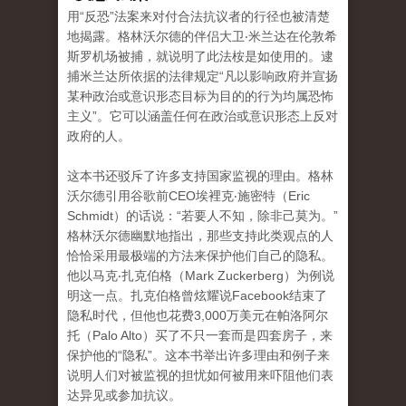
用“反恐”法案来对付合法抗议者的行径也被清楚
地揭露。格林沃尔德的伴侣大卫‧米兰达在伦敦希
斯罗机场被捕，就说明了此法桉是如使用的。逮
捕米兰达所依据的法律规定“凡以影响政府并宣扬
某种政治或意识形态目标为目的的行为均属恐怖
主义”。它可以涵盖任何在政治或意识形态上反对
政府的人。
这本书还驳斥了许多支持国家监视的理由。格林
沃尔德引用谷歌前CEO埃裡克‧施密特（Eric
Schmidt）的话说：“若要人不知，除非己莫为。”
格林沃尔德幽默地指出，那些支持此类观点的人
恰恰采用最极端的方法来保护他们自己的隐私。
他以马克‧扎克伯格（Mark Zuckerberg）为例说
明这一点。扎克伯格曾炫耀说Facebook结束了
隐私时代，但他也花费3,000万美元在帕洛阿尔
托（Palo Alto）买了不只一套而是四套房子，来
保护他的“隐私”。这本书举出许多理由和例子来
说明人们对被监视的担忧如何被用来吓阻他们表
达异见或参加抗议。