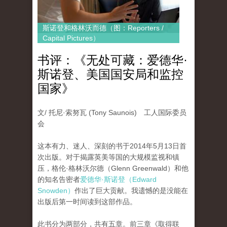
斯诺登和格林沃而德（图：Reporters /
Capital Pictures）
书评：《无处可藏：爱德华·
斯诺登、美国国安局和监控
国家》
文/ 托尼·索努瓦 (Tony Saunois) 工人国际委员
会
这本有力、迷人、深刻的书于2014年5月13日首
次出版。对于揭露英美等国的大规模监视和镇
压，格伦·格林沃尔德（Glenn Greenwald）和他
的知名告密者
爱德华·斯诺登（Edward
Snowden）
作出了巨大贡献。我遗憾的是没能在
出版后第一时间读到这部作品。
此书分为两部分，共有五章。前三章《取得联