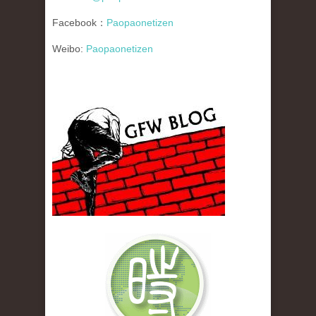
Facebook：
Paopaonetizen
Weibo:
Paopaonetizen
gfw_blog_small.jpg