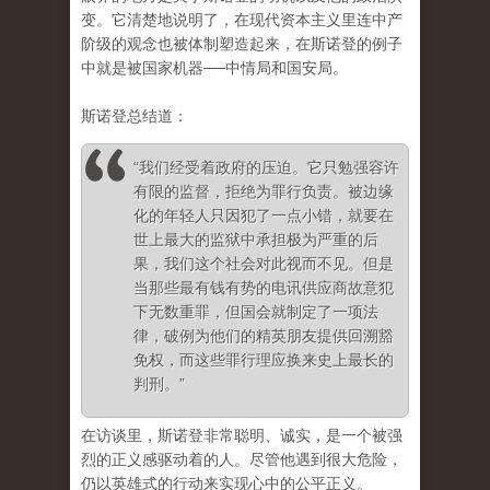
变。它清楚地说明了，在现代资本主义里连中产
阶级的观念也被体制塑造起来，在斯诺登的例子
中就是被国家机器──中情局和国安局。
斯诺登总结道：
“我们经受着政府的压迫。它只勉强容许
有限的监督，拒绝为罪行负责。被边缘
化的年轻人只因犯了一点小错，就要在
世上最大的监狱中承担极为严重的后
果，我们这个社会对此视而不见。但是
当那些最有钱有势的电讯供应商故意犯
下无数重罪，但国会就制定了一项法
律，破例为他们的精英朋友提供回溯豁
免权，而这些罪行理应换来史上最长的
判刑。”
在访谈里，斯诺登非常聪明、诚实，是一个被强
烈的正义感驱动着的人。尽管他遇到很大危险，
仍以英雄式的行动来实现心中的公平正义。