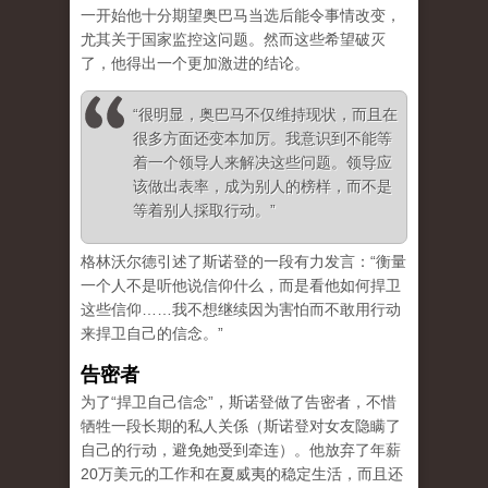
一开始他十分期望奥巴马当选后能令事情改变，
尤其关于国家监控这问题。然而这些希望破灭
了，他得出一个更加激进的结论。
“很明显，奥巴马不仅维持现状，而且在
很多方面还变本加厉。我意识到不能等
着一个领导人来解决这些问题。领导应
该做出表率，成为别人的榜样，而不是
等着别人採取行动。”
格林沃尔德引述了斯诺登的一段有力发言：“衡量
一个人不是听他说信仰什么，而是看他如何捍卫
这些信仰……我不想继续因为害怕而不敢用行动
来捍卫自己的信念。”
告密者
为了“捍卫自己信念”，斯诺登做了告密者，不惜
牺牲一段长期的私人关係（斯诺登对女友隐瞒了
自己的行动，避免她受到牵连）。他放弃了年薪
20万美元的工作和在夏威夷的稳定生活，而且还