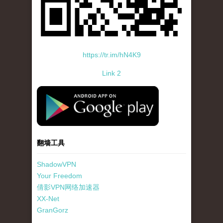
https://tr.im/hN4K9
Link 2
standard-icon-googleplay-app-store.png
翻墙工具
ShadowVPN
Your Freedom
倩影VPN网络加速器
XX-Net
GranGorz