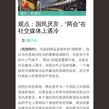
图片：欧通社
观点：国民厌弃，“两会”在
社交媒体上遇冷
文/
袁小山
（泡泡特约）
大陆的两会是每年的“例牌菜”，也
比当作是政治生活的重要组成部分。但是在今年
的大小气候下，“两会”的报道萎靡不振，尤其在
社交媒体上遇冷，却是往年少见的现象。一个被
拔高为国家政治运作象征的高级别会议，在它所
代表的人民那里却不受待见。
按照往年的表现，两会是作为一个回应上年新闻
报道的场合。记者会就上年和当前的舆论热点问
讯代表委员，各个省区的代表团也希望在全国两
会的平台上推销自个省份的良好形象。两会的参
与者也乐意在镜头前表现个性，有的委员代表甚