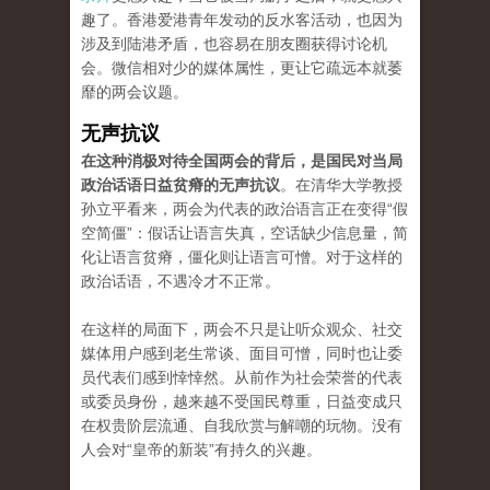
趣了。香港爱港青年发动的反水客活动，也因为
涉及到陆港矛盾，也容易在朋友圈获得讨论机
会。微信相对少的媒体属性，更让它疏远本就萎
靡的两会议题。
无声抗议
在这种消极对待全国两会的背后，是国民对当局
政治话语日益贫瘠的无声抗议
。在清华大学教授
孙立平看来，两会为代表的政治语言正在变得“假
空简僵”：假话让语言失真，空话缺少信息量，简
化让语言贫瘠，僵化则让语言可憎。对于这样的
政治话语，不遇冷才不正常。
在这样的局面下，两会不只是让听众观众、社交
媒体用户感到老生常谈、面目可憎，同时也让委
员代表们感到悻悻然。从前作为社会荣誉的代表
或委员身份，越来越不受国民尊重，日益变成只
在权贵阶层流通、自我欣赏与解嘲的玩物。没有
人会对“皇帝的新装”有持久的兴趣。