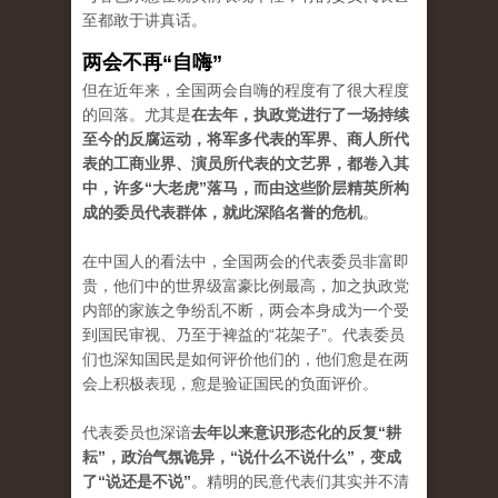
至都敢于讲真话。
两会不再“自嗨”
但在近年来，全国两会自嗨的程度有了很大程度
的回落。尤其是
在去年，执政党进行了一场持续
至今的反腐运动，将军多代表的军界、商人所代
表的工商业界、演员所代表的文艺界，都卷入其
中，许多“大老虎”落马，而由这些阶层精英所构
成的委员代表群体，就此深陷名誉的危机
。
在中国人的看法中，全国两会的代表委员非富即
贵，他们中的世界级富豪比例最高，加之执政党
内部的家族之争纷乱不断，两会本身成为一个受
到国民审视、乃至于裨益的“花架子”。代表委员
们也深知国民是如何评价他们的，他们愈是在两
会上积极表现，愈是验证国民的负面评价。
代表委员也深谙
去年以来意识形态化的反复“耕
耘”，政治气氛诡异，“说什么不说什么”，变成
了“说还是不说”
。精明的民意代表们其实并不清