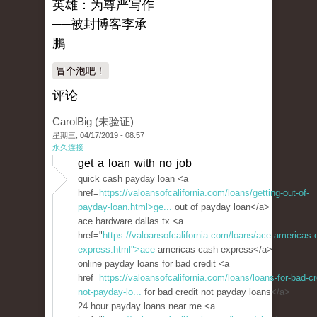
英雄：为尊严写作
──被封博客李承
鹏
冒个泡吧！
评论
CarolBig (未验证)
星期三, 04/17/2019 - 08:57
永久连接
get a loan with no job
quick cash payday loan <a
href=
https://valoansofcalifornia.com/loans/getting-out-of-
payday-loan.html>ge...
out of payday loan</a>
ace hardware dallas tx <a
href="
https://valoansofcalifornia.com/loans/ace-americas-
express.html">ace
americas cash express</a>
online payday loans for bad credit <a
href=
https://valoansofcalifornia.com/loans/loans-for-bad-cr
not-payday-lo...
for bad credit not payday loans</a>
24 hour payday loans near me <a