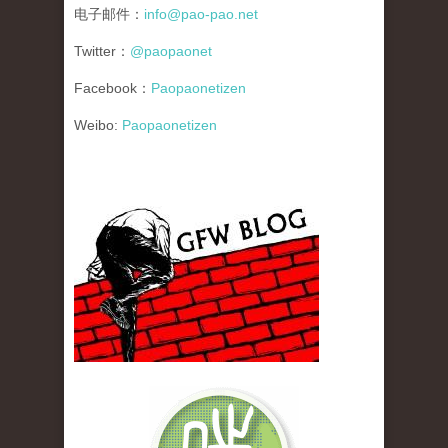
电子邮件：
info@pao-pao.net
Twitter：
@paopaonet
Facebook：
Paopaonetizen
Weibo:
Paopaonetizen
gfw_blog_small.jpg