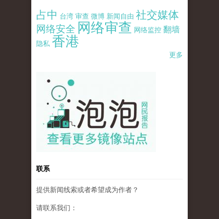
占中
社交媒体
台湾
审查
微博
新闻自由
网络审查
网络安全
翻墙
网络监控
香港
隐私
更多
pao-pao-banner-mirror-site-120814.jpg
联系
提供新闻线索或者希望成为作者？
请联系我们：