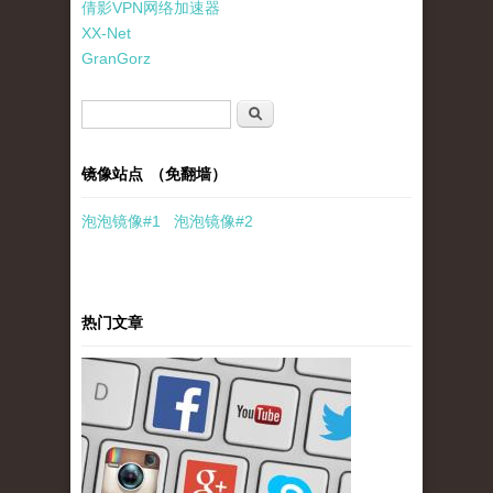
倩影VPN网络加速器
XX-Net
GranGorz
搜索表单
搜索
镜像站点 （免翻墙）
泡泡
镜像
#1
泡泡
镜像#2
热门文章