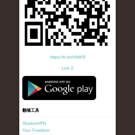
https://tr.im/hN4K9
Link 2
standard-icon-googleplay-app-store.png
翻墙工具
ShadowVPN
Your Freedom