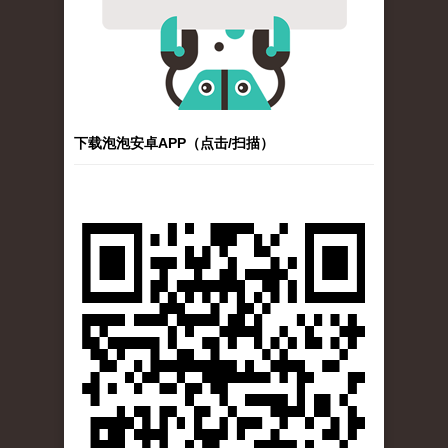
下载泡泡安卓APP（点击/扫描）