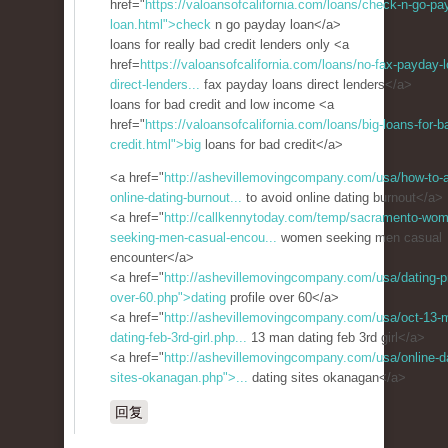
href="
https://valoansofcalifornia.com/loans/check-n-go-pa
loan.html">check
n go payday loan</a>
loans for really bad credit lenders only <a
href=
https://valoansofcalifornia.com/loans/no-fax-payday-
direct-lenders...
fax payday loans direct lenders</a>
loans for bad credit and low income <a
href="
https://valoansofcalifornia.com/loans/big-loans-for-b
credit.html">big
loans for bad credit</a>
<a href="
http://ashevillemovingcompany.com/usa/how-to-a
online-dating-burnout...
to avoid online dating burnout</a>
<a href="
http://callkennytoday.com/temp/sacramento-wo
seeking-men-casual-encou...
women seeking men casual
encounter</a>
<a href="
http://ashevillemovingcompany.com/usa/dating-pr
over-60.php">dating
profile over 60</a>
<a href="
http://ashevillemovingcompany.com/usa/oct-13-
dating-feb-3rd-girl.php...
13 man dating feb 3rd girl</a>
<a href="
http://ashevillemovingcompany.com/usa/online-da
sites-okanagan.php">...
dating sites okanagan</a>
回复