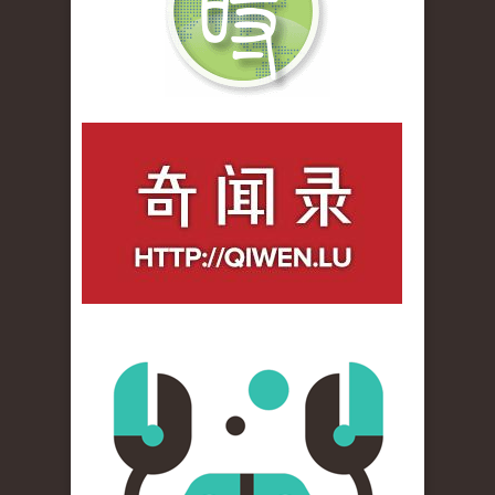
qiwenlu_logo.jpg