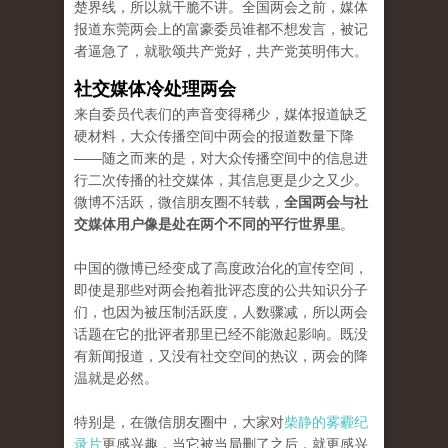
楚界线，所以就干脆不讲。全国两会之前，媒体
报道东莞两会上的富豪委员谁都不想发言，被记
者逼急了，就歌颂共产党好，共产党英明伟大。
社交媒体冷处理两会
来自委员代表们的声音变得稀少，媒体报道缺乏
硬材料，大众传播空间中两会的报道数量下降
——随之而来的是，对大众传播空间中的信息进
行二次传播的社交媒体，其信息更是少之又少。
微博不活跃，微信朋友圈不转载，
全国两会与社
交媒体用户像是处在两个不同的平行世界里
。
中国的微博已经变成了高度政治化的宣传空间，
即使是那些对两会抱着批评态度的公共知识分子
们，也因为被压制活跃度，人数骤减，所以两会
话题在它的批评者那里已经不能激起影响。既没
有新闻报道，又没有社交空间的热议，两会的降
温就是必然。
特别是，在微信朋友圈中，大家对
柴静的雾霾纪
录片
更感兴趣，当它被当局删了之后，就更感兴