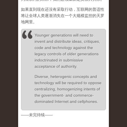
如果直到现在还没有采取行动，互联网的普适性
将让全球人类逐渐消失在一个大规模监控的天罗
地网里。
Younger generations will need to
invent and distribute ideas, critiques,
code and technology against the
legacy controls of older generations
indoctrinated in submissive
acceptance of authority.
Diverse, heterogenic concepts and
technology will be required to oppose
centralizing, homogenizing intents of
the government- and commerce-
dominated Internet and cellphones.
——未完待续——