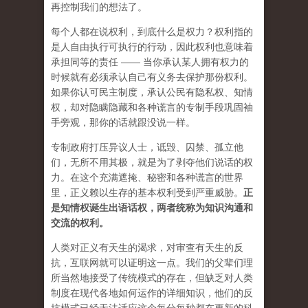
再控制我们的想法了。
每个人都在说权利，到底什么是权力？权利指的
是人自由执行可执行的行动，因此权利也意味着
承担同等的责任 —— 当你承认某人拥有权力的
时候就有必须承认自己有义务去保护那份权利。
如果你认可民主制度，承认公民有隐私权、知情
权，却对隐瞒隐藏和各种谎言的专制手段巩固袖
手旁观，那你的话就跟没说一样。
专制政府打压异议人士，诋毁、囚禁、孤立他
们，无所不用其极，就是为了剥夺他们说话的权
力。在这个充满遮掩、秘密和各种谎言的世界
里，正义赖以生存的基本权利受到严重威胁。
正
是知情权诞生出语话权，两者统称为知识沟通和
交流的权利。
人类对正义有天生的渴求，对审查有天生的反
抗，互联网就可以证明这一点。我们的父辈们理
所当然地接受了传统模式的存在，但缺乏对人类
制度在现代各地如何运作的详细知识，他们的反