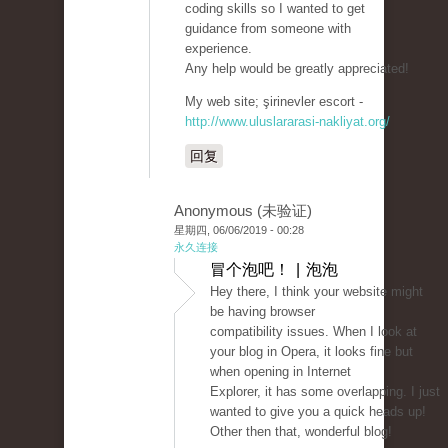
coding skills so I wanted to get
guidance from someone with
experience.
Any help would be greatly appreciated!
My web site; şirinevler escort -
http://www.uluslararasi-nakliyat.org/
回复
Anonymous (未验证)
星期四, 06/06/2019 - 00:28
永久连接
冒个泡吧！ | 泡泡
Hey there, I think your website might
be having browser
compatibility issues. When I look at
your blog in Opera, it looks fine but
when opening in Internet
Explorer, it has some overlapping. I just
wanted to give you a quick heads up!
Other then that, wonderful blog!