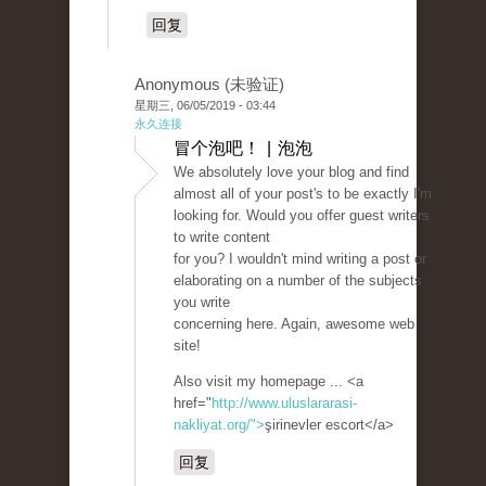
回复
Anonymous (未验证)
星期三, 06/05/2019 - 03:44
永久连接
冒个泡吧！ | 泡泡
We absolutely love your blog and find
almost all of your post's to be exactly I'm
looking for. Would you offer guest writers
to write content
for you? I wouldn't mind writing a post or
elaborating on a number of the subjects
you write
concerning here. Again, awesome web
site!
Also visit my homepage ... <a
href="
http://www.uluslararasi-
nakliyat.org/">
şirinevler escort</a>
回复