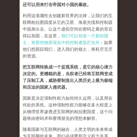
还可以用来打击帝国对小国的暴政。
利用这项属性去创建新世界的法律，让我们的互
联网柏拉图国度从它的卫星、海底光缆和控制器
中脱身出去。让这个虚拟空间在密码之幕的背后
得以加固，在这里，
我们可以创造一片新的国
土，将那些物质现实中的控制者阻拦在外
：如果
他们想跟踪我们，进入我们的领土，将耗尽无尽
的资源。
把互联网转换成一个监视系统，是它的核心潜力
决定的。更糟糕的是，当权者已经将互联网变成
了压制工具，威胁要制造出人类历史上最为极端
和压迫的国家入侵武器。
国家是决定强制性权力如何持久运用，以及用在
何处的系统。这种强制性权力能够在多大程度上
从物理世界渗透进互联网的柏拉图国度，这个问
题将由密码术和赛博朋克的理想来解答。
随着国家与互联网的融合，人类文明的未来将成
为互联网的未来，我们必须重新定义权力关系。