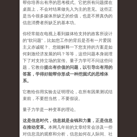
帮你培养出有序的思考模式。它把所有问题摆在
桌面上，不会对结果做先入为主的意见。这些正
是当今很多媒体所缺乏的价值，也是不辨真伪的
信息消费者所缺乏的基本功。
你经常能在电视上看到媒体给支持的政客所设计
的“软问题”，比如您工作的背后是否有一片爱国
主义赤诚呢？、您能解释一下您支持的方案是如
何刺激经济发展的吗？等等，这些问题本身就埋
下了对支持立场的宣传。量子力学可不问这些问
题，它教你
提出有价值的问题，以引导出有用的
答案，学得好能帮你形成一种挖掘式的思维体
系。
它教给你用实验去证明理论，在所有因果测试结
束前，不要想当然，不要假设。
量子力学是一种变革的理论。
这是信息时代，信息就是金钱和力量，正是信息
在推动变革
。
本网几年前的文章经常会涉及一些
对信息流的观察和分析，信息如何在人际间、社