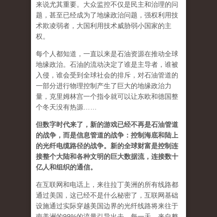
来说尤其重要。大众监控不仅是民主和治理的问
题，甚至已经成为了地缘政治问题，强权利用技
术欺凌弱者，大国利用技术威胁弱小国家的主
权。
每个人都知道，一直以来是石油资源在推动全球
地缘政治。石油的流动决定了谁是主导者，谁被
入侵，谁会受到全球社会的排斥，对石油管道的
一部分进行物理控制产生了巨大的地缘政治力
量，克里姆林宫一个指令就可以让东欧和德国整
个冬天没有热源……
但数字时代来了，新的游戏已经不再是石油管道
的战争，而是信息管道的战争：控制海底和陆上
的光纤电缆路径的战争。新的全球财富是控制连
接整个大陆和各种文明的巨大数据流，连接数十
亿人和组织的通信。
在互联网和电话上，来往拉丁美洲的所有线路都
通过美国，这已经不是什么秘密了，互联网基础
设施通过实际穿越美国边界的光纤线路将来往于
南美洲的99%的流量引导出去。每一天，来自整