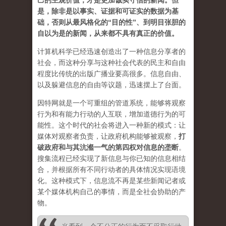
己的主观价值，才是更加诚实守信的新闻。但
是，除非是以事实、证据和可证实的数据为基
础，否则从最风格化的“目的性”、到明目张胆的
自以为是的新闻，从来都不具有真正的价值。
计算机科学已经迅速创造出了一种信息分享者的
社会，而这种分享与这种社会代表的民主和自由
程度比传统的出版广播业要高很多。信息自由、
以及躲避信息的自由等议题，迅速摆上了台面。
因特网就是一个可重组的管道系统，能够将观察
行为和有能力行动的人互联，增加道德行为的可
能性。这个时代的社会将进入一种新的模式：让
媒体对观察者负责，让政府机构能够被观察，
打
破政府和与其沆瀣一气的第四权对信息的垄断
。
搜集流程已经实现了新信息与你已知的信息相结
合，并根据所有不同行动者的具体情况实现语境
化。这种模式下，信息流不再是某些新闻记者或
某个媒体机构自己的事情，而是全社会协助的产
物。