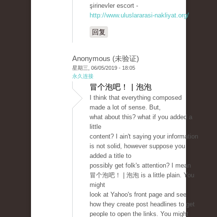
şirinevler escort -
http://www.uluslararasi-nakliyat.org/
回复
Anonymous (未验证)
星期三, 06/05/2019 - 18:05
永久连接
冒个泡吧！ | 泡泡
I think that everything composed
made a lot of sense. But,
what about this? what if you added a
little
content? I ain't saying your information
is not solid, however suppose you
added a title to
possibly get folk's attention? I mean
冒个泡吧！ | 泡泡 is a little plain. You
might
look at Yahoo's front page and see
how they create post headlines to get
people to open the links. You might