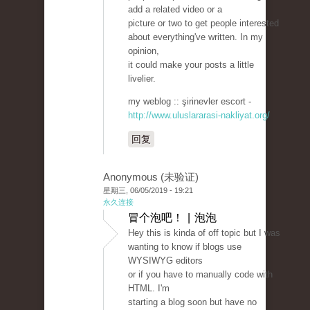
add a related video or a
picture or two to get people interested
about everything've written. In my
opinion,
it could make your posts a little
livelier.
my weblog :: şirinevler escort -
http://www.uluslararasi-nakliyat.org/
回复
Anonymous (未验证)
星期三, 06/05/2019 - 19:21
永久连接
冒个泡吧！ | 泡泡
Hey this is kinda of off topic but I was
wanting to know if blogs use
WYSIWYG editors
or if you have to manually code with
HTML. I'm
starting a blog soon but have no