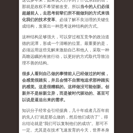
这么多年来，如果说人们学到了什么东西的话，
那就是政权不希望被改变。所以
当今的人们必须
超越前人，去思考前辈们所不能做到的方式来强
化我们的技术变革
。必须了解不良治理的关键生
成结构，发展出一种思考这种结构的方式。
这种结构足够强大，可以穿过相互竞争的政治道
德的泥潭，形成一个清晰的位置。最重要的是，
必须运用这些见解来激励自己和他人，采取一种
高瞻远瞩的有效行动，以更好的方式取代导致治
理不善的结构。
很多人看到自己做的事情前人已经做过的时候，
会感觉很踏实，并且会情不自禁地追求那种踏实
的感觉。这是很糟糕的。这样做没可能创新。创
新并不是标新立异，而是被时代驱动的、甚至可
以说是逼迫出来的需求。
知识分子经常会引经据典，几十年或者几百年前
的先人们“就是那么做的，然后他们成功了”，得
出结论就是“我们可以复制他们的成功”。那可不
一定。尤其是在技术飞速发育的今天，世界本身