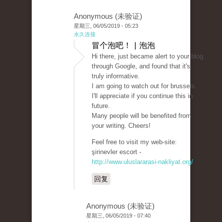
Anonymous (未验证)
星期三, 06/05/2019 - 05:23
永久连接
冒个泡吧！ | 泡泡
Hi there, just became alert to your blog
through Google, and found that it's
truly informative.
I am going to watch out for brussels.
I'll appreciate if you continue this in
future.
Many people will be benefited from
your writing. Cheers!
Feel free to visit my web-site:
şirinevler escort -
http://www.uluslararasi-nakliyat.org/
回复
Anonymous (未验证)
星期三, 06/05/2019 - 07:40