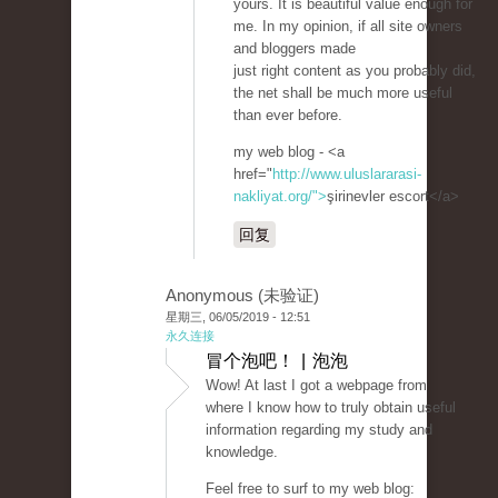
yours. It is beautiful value enough for
me. In my opinion, if all site owners
and bloggers made
just right content as you probably did,
the net shall be much more useful
than ever before.
my web blog - <a
href="
http://www.uluslararasi-
nakliyat.org/">
şirinevler escort</a>
回复
Anonymous (未验证)
星期三, 06/05/2019 - 12:51
永久连接
冒个泡吧！ | 泡泡
Wow! At last I got a webpage from
where I know how to truly obtain useful
information regarding my study and
knowledge.
Feel free to surf to my web blog: