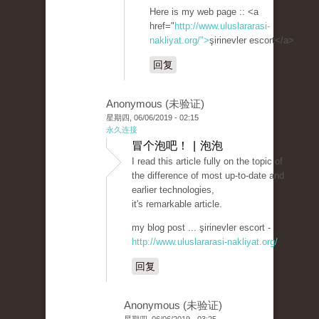
Here is my web page :: <a
href="
http://www.uluslararasi-
nakliyat.org/">
şirinevler escort</a>
回复
Anonymous (未验证)
星期四, 06/06/2019 - 02:15
永久连接
冒个泡吧！ | 泡泡
I read this article fully on the topic of
the difference of most up-to-date and
earlier technologies,
it's remarkable article.
my blog post ... şirinevler escort -
http://www.uluslararasi-nakliyat.org/
回复
Anonymous (未验证)