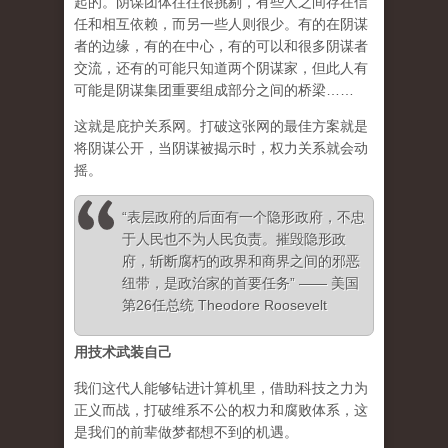
起的。阴谋团体往往很挑剔，有些人之间存在信
任和相互依赖，而另一些人则很少。有的在阴谋
者的边缘，有的在中心，有的可以和很多阴谋者
交流，还有的可能只知道两个阴谋家，但此人有
可能是阴谋集团重要组成部分之间的桥梁……
这就是庇护关系网。打破这张网的最佳方案就是
将阴谋公开，当阴谋被揭示时，权力关系就会动
摇。
“表层政府的后面有一个隐形政府，不忠
于人民也不为人民负责。摧毁隐形政
府，斩断腐朽的政界和商界之间的邪恶
纽带，是政治家的首要任务” —— 美国
第26任总统 Theodore Roosevelt
用技术武装自己
我们这代人能够钻进计算机里，借助科技之力为
正义而战，打破维系不公的权力和腐败体系，这
是我们的前辈做梦都想不到的机遇。