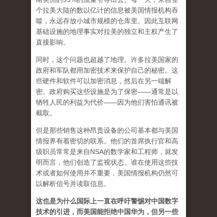
个拉美大陆的数以亿计的信息被美国情报机构吞
噬，永远存放小城市规模的仓库里。因此互联网
基础设施的地理事实对拉美的独立和主权产生了
直接影响。
同时，这个问题也超越了地理。许多拉美国家的
政府和军​​队都用加密技术来保护自己的秘密。这
些硬件和软件可以加密消息，然后在另一端解
密。政府购买这些设施是为了保密——通常是以
牺牲人民的利益为代价——因为他们害怕通讯被
截取。
但是那些销售这种昂贵设备的公司基本都与美国
情报界有着密切的联系。他们的首席执行官和高
级职员常常是来自NSA的数学家和工程师，就发
明而言，他们创造了监视状态。谁在使用这些技
术或者如何使用并不重要，美国情报机构仍然可
以解析信号并读取信息。
这也是为什么国际上一直在呼吁警惕对中国数字
技术的引进，而美国能拒绝中国华为，但另一些