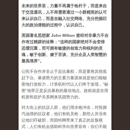
未来的世界里，力量不再属于枪杆子，而是来自
于交流通讯，人不再需要通过一小群精英的认可
来认识自己，而是在融入社交网络、充分挖掘巨
大的政治潜能的过程中，认识自己。
英国著名思想家 John Milton 曾经对非暴力不合
作有过精辟的诠释：“这样的国家绝对不会变得
迟缓沉重，而可拥有敏捷的创造力和锐利的灵
魂，敏于创新、健于言谈、充分企及人类智慧的
最高境界”。
公民不合作并非止于反抗暴权，而是要将其彻底
赶下台。暴虐势力的主要力量源泉就是他们能秘
密地行使权力，计算机时代让人们终于发现，“秘
密”地带正是反抗暴权的最佳地点。政权就是在用
机密和庇护关系网来巩固势力的。
对大街上的抗议人群，他们用水炮冲击，对投掷
汽油弹的抗议者，他们有机关枪，那些人并没有
让他们吓破胆，而因特网带来了真正的反叛模
式，人们有机会借助科学向世界宣布：你们不能