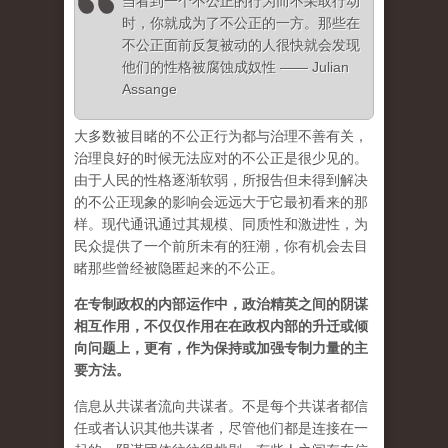
当看到一个不公正的行为而不采取行动
时，你就成为了不公正的一方。那些在
不公正面前反复被动的人很快就会发现
他们的性格被腐蚀成奴性 —— Julian
Assange
大多数被目睹的不公正行为都与治理不善有关，
治理良好的时候无法应对的不公正是很少见的。
由于人民的性格逐渐软弱，所报告但未得到解决
的不公正现象的影响会远远大于它最初看来的那
样。现代通讯通过其规模、同质性和激进性，为
民众提供了一个前所未有的狂潮，你有机会去目
睹那些曾经被隐匿起来的不公正。
在专制政权的内部运作中，政治精英之间的阴谋
相互作用，不仅仅作用在在政权内部的升迁或倾
向问题上，更有，作为保持或加强专制力量的主
要方法。
信息从共谋者流向共谋者。不是每个共谋者都信
任或者认识其他共谋者，尽管他们都是连接在一