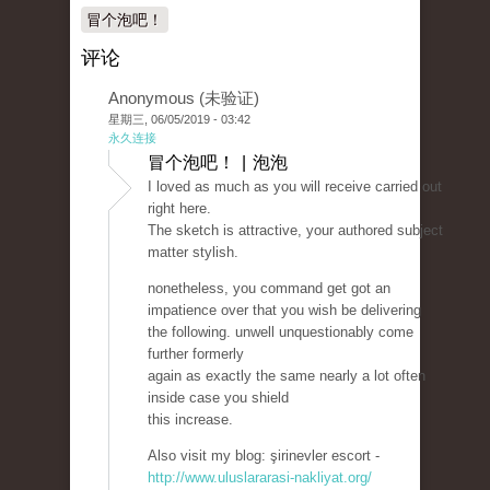
冒个泡吧！
评论
Anonymous (未验证)
星期三, 06/05/2019 - 03:42
永久连接
冒个泡吧！ | 泡泡
I loved as much as you will receive carried out
right here.
The sketch is attractive, your authored subject
matter stylish.
nonetheless, you command get got an
impatience over that you wish be delivering
the following. unwell unquestionably come
further formerly
again as exactly the same nearly a lot often
inside case you shield
this increase.
Also visit my blog: şirinevler escort -
http://www.uluslararasi-nakliyat.org/