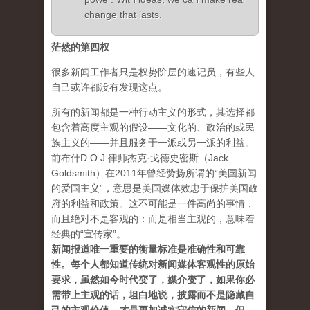
change that lasts.
茫然的第四权
很多新闻工作者只是权势阶层的速记员，有些人
自己或许都没有发现这点。
所有的新闻都是一种行动主义的形式，其选择都
包含着高度主观的假设——文化的、政治的或民
族主义的——并且服务于一派或另一派的利益。
前布什D.O.J.律师杰克·戈德史密斯（Jack
Goldsmith）在2011年曾经赞扬所谓的“美国新闻
的爱国主义”，意思是美国媒体效忠于保护美国政
府的利益和政策。这不可能是一件高尚的事情，
而且绝对不是客观的：而是相当主观的，意味着
经典的“宣传家”。
新闻报道唯一重要的衡量标准是准确性和可靠
性。每个人都知道传统对新闻媒体客观性的原始
要求，虽然如今时代变了，媒介变了，如果你必
需带上主观的话，坦白地说，披露而不是隐藏自