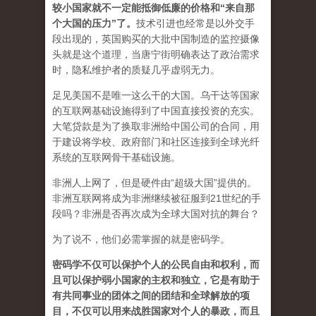
较小国家就不一定能抵御低廉的价格和“来自那
个大国的压力”了
。
技术引进也经常是以外交手
段出现的，英国购买的大批中国制造的监控摄像
头就是这个道理，当唐宁街明确表达了政治需求
时，隐私维护者的质疑几乎虚弱无力。
足见美国不是唯一这么干的大国。乌干达等国家
的互联网基础设施得到了中国直接投资的充实。
大笔贷款是为了换取非洲给中国公司的合同，用
于建设将学校、政府部门和社区连接到全球光纤
系统的互联网骨干基础设施。
非洲人上网了，但是硬件由“超级大国”提供的。
非洲互联网将成为非洲继续被征服到21世纪的手
段吗？非洲是否再次成为全球大国对抗的舞台？
为了说不，他们必需掌握的就是密码学。
密码学不仅可以保护个人的公民自由和权利，而
且可以保护弱小国家的主权和独立，它是有助于
有共同事业的团体之间的团结和全球解放的项
目，不仅可以用来战胜国家对个人的暴政，而且