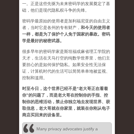
一。正是这些先驱为未来密码学的发展奠定了基
础，他们是现代隐私权斗争的先锋。
密码学最原始的使用者是加利福尼亚的自由主义
者，当时它是各州的专有财产，
和今天的使用者
一样，都是为了保护个人免于国家的暴政。密码
学是最好的秘密武器。
很多早年的密码学家是斯坦福或麻省理工学院的
天才，生活在天马行空的纯数学世界里，他们主
要担心的是如何保护隐私。如果安全性无法保
证，计算机时代的生活可以简简单单地被监视、
控制和滥用。
时至今日，这个世界已经不是“老大哥正在看着
你”的问题了，而是老大哥在控制你的手指、控
制你的思维活动，禁止你独立地去发现世界、获
取信息，老大哥就在你家里，就装在你刚从电子
商店买回来的设备里。
Many privacy advocates justify a