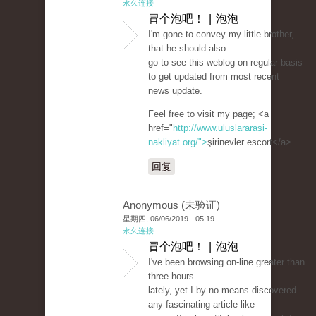
永久连接
冒个泡吧！ | 泡泡
I'm gone to convey my little brother,
that he should also
go to see this weblog on regular basis
to get updated from most recent
news update.
Feel free to visit my page; <a
href="
http://www.uluslararasi-
nakliyat.org/">
şirinevler escort</a>
回复
Anonymous (未验证)
星期四, 06/06/2019 - 05:19
永久连接
冒个泡吧！ | 泡泡
I've been browsing on-line greater than
three hours
lately, yet I by no means discovered
any fascinating article like