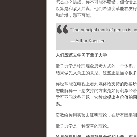
怎么办？挑战。你不可能不犯错，但恰恰是
以算是和敌人共谋。他们希望变革能在友好
和难堪，那不可能。
“The principal mark of genius is not
― Arthur Koestler
人们应该去学习下量子力学
量子力学是物理现象思考方式的一个体系，
结果做先入为主的意见。这些正是当今很多
你经常能在电视上看到媒体给支持的政客所
您能解释一下您支持的方案是如何刺激经济
学可不问这些问题，它教你
提出有价值的问
系。
它教给你用实验去证明理论，在所有因果测
量子力学是一种变革的理论。