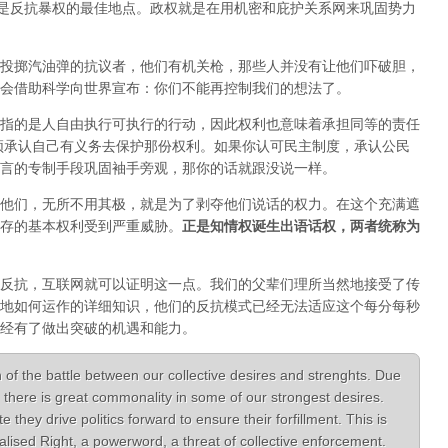
正是反抗暴权的最佳地点。政权就是在用机密和庇护关系网来巩固势力
投掷汽油弹的抗议者，他们有机关枪，那些人并没有让他们吓破胆，
会借助科学向世界宣布：你们不能再控制我们的想法了。
指的是人自由执行可执行的行动，因此权利也意味着承担同等的责任
须承认自己有义务去保护那份权利。如果你认可民主制度，承认公民
言的专制手段巩固袖手旁观，那你的话就跟没说一样。
他们，无所不用其极，就是为了剥夺他们说话的权力。在这个充满遮
存的基本权利受到严重威胁。
正是知情权诞生出语话权，两者统称为
反抗，互联网就可以证明这一点。我们的父辈们理所当然地接受了传
地如何运作的详细知识，他们的反抗模式已经无法适应这个每分每秒
经有了做出突破的机遇和能力。
 of the battle between our collective desires and strenghts. Due
there is great commonality in some of our strongest desires.
hey drive politics forward to ensure their forfillment. This is
lised Right, a powerword, a threat of collective enforcement.