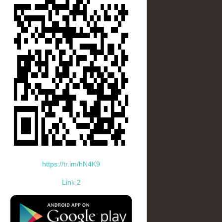
https://tr.im/hN4K9
Link 2
standard-icon-googleplay-app-store.png