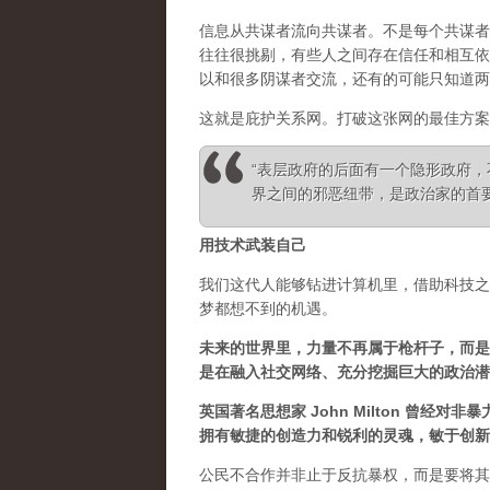
信息从共谋者流向共谋者。不是每个共谋者
往往很挑剔，有些人之间存在信任和相互依
以和很多阴谋者交流，还有的可能只知道两
这就是庇护关系网。打破这张网的最佳方案
“表层政府的后面有一个隐形政府
界之间的邪恶纽带，是政治家的首要任务” 
用技术武装自己
我们这代人能够钻进计算机里，借助科技之
梦都想不到的机遇。
未来的世界里，力量不再属于枪杆子，而是
是在融入社交网络、充分挖掘巨大的政治潜
英国著名思想家 John Milton 曾
拥有敏捷的创造力和锐利的灵魂，敏于创新
公民不合作并非止于反抗暴权，而是要将其