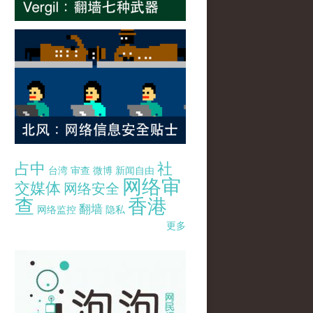
占中
社
台湾
审查
微博
新闻自由
网络审
交媒体
网络安全
查
香港
翻墙
网络监控
隐私
更多
pao-pao-banner-mirror-site-120814.jpg