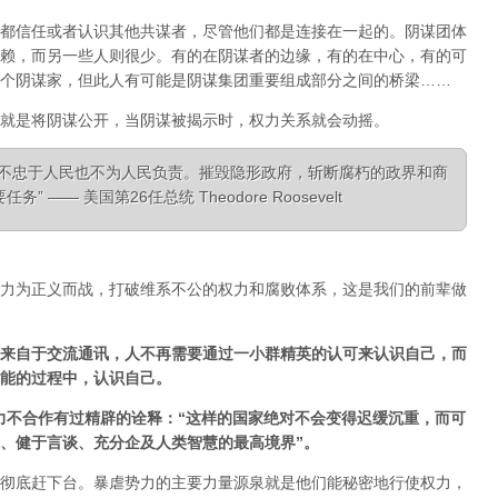
都信任或者认识其他共谋者，尽管他们都是连接在一起的。阴谋团体
赖，而另一些人则很少。有的在阴谋者的边缘，有的在中心，有的可
个阴谋家，但此人有可能是阴谋集团重要组成部分之间的桥梁……
就是将阴谋公开，当阴谋被揭示时，权力关系就会动摇。
，不忠于人民也不为人民负责。摧毁隐形政府，斩断腐朽的政界和商
—— 美国第26任总统 Theodore Roosevelt
力为正义而战，打破维系不公的权力和腐败体系，这是我们的前辈做
来自于交流通讯，人不再需要通过一小群精英的认可来认识自己，而
能的过程中，认识自己。
经对非暴力不合作有过精辟的诠释：“这样的国家绝对不会变得迟缓沉重，而可
、健于言谈、充分企及人类智慧的最高境界”。
彻底赶下台。暴虐势力的主要力量源泉就是他们能秘密地行使权力，