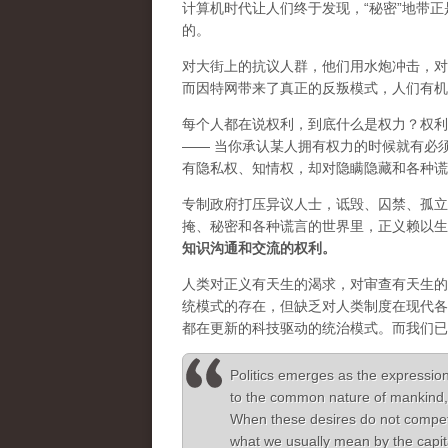
计算机时代让人们终于发现，“秘密”地带
的。
对大街上的抗议人群，他们用水炮冲击，对
而因特网带来了真正的反叛模式，人们有机
每个人都在说权利，到底什么是权力？权利
—— 当你承认某人拥有权力的时候就有必
有隐私权、知情权，却对隐瞒隐藏和各种谎
专制政府打压异议人士，诋毁、囚禁、孤立
掩、秘密和各种谎言的世界里，正义赖以生
知识沟通和交流的权利。
人类对正义有天生的渴求，对审查有天生的
统模式的存在，但缺乏对人类制度在现代各
都在更新的科技驱动的统治模式。而我们已
Politics emerges as the expression
to the common nature of mankind, 
When these desires do not compete t
what we usually mean by the capita