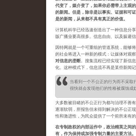
代变了，媒介变了，如果你必需带上主观的
的新闻。但是，除非是以事实、证据和可证
是的新闻，从来都不具有真正的价值。
计算机科学已经迅速创造出了一种信息分享
版广播业要高很多。信息自由、以及躲避信
因特网就是一个可重组的管道系统，能够将
的社会将进入一种新的模式：让媒体对观察
对信息的垄断
。
搜集流程已经实现了新信息
化。这种模式下，信息流不再是某些新闻记
当看到一个不公正的行为而不采取
很快就会发现他们的性格被腐蚀成奴性 ——
大多数被目睹的不公正行为都与治理不善有
逐渐软弱，所报告但未得到解决的不公正现
性和激进性，为民众提供了一个前所未有的
在专制政权的内部运作中，政治精英之间的
有，作为保持或加强专制力量的主要方法。