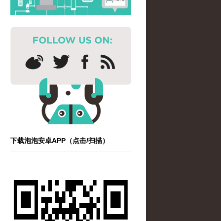
下载泡泡安卓APP（点击/扫描）