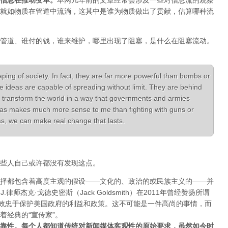
信息在推动变革
。
本网几年前的文章经常会涉及一些对信息流的观察
就如物质在管道中流淌，这其中是谁为物质做出了贡献，估算哪种流
管道、谁付的钱，谁来维护，哪里出现了阻塞，是什么在阻塞流动。
aping of society. In fact, they are far more powerful than bombs or
e ideas are capable of spreading without limit. They are behind
 transform the world in a way that governments and armies
ideas makes much more sense to me than fighting with guns or
deas, we can make real change that lasts.
些人自己或许都没有发现这点。
择都包含着高度主观的假设——文化的、政治的或民族主义的——并
律师杰克·戈德史密斯（Jack Goldsmith）在2011年曾经赞扬所谓
体效忠于保护美国政府的利益和政策。这不可能是一件高尚的事情，而
着经典的“宣传家”。
靠性。每个人都知道传统对新闻媒体客观性的原始要求，虽然如今时