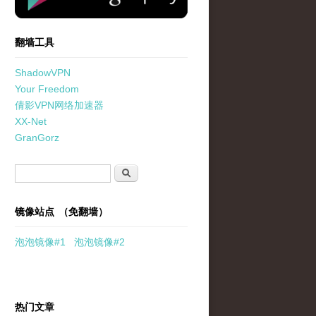
翻墙工具
ShadowVPN
Your Freedom
倩影VPN网络加速器
XX-Net
GranGorz
搜索表单
搜索
镜像站点 （免翻墙）
泡泡
镜像
#1
泡泡
镜像#2
热门文章