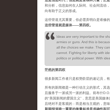
这是信息时代，信息就是金钱和力量，正是
和分析，信息如何在人际间、社会间流动，
向有助于正义的形成。
这些管道尤其重要，你必需弄明白是谁修的
这些管道就是媒体——第四权。
Ideas are very important to the sh
armies or guns. And this is becaus
all the choices we make. They can
cannot. Fighting for liberty with 
politics or political power. With i
茫然的第四权
很多新闻工作者只是权势阶层的速记员，有
所有的新闻都是一种行动主义的形式，其选
且服务于一派或另一派的利益。前布什D.O.J.
的“美国新闻的爱国主义”，意思是美国媒
且绝对不是客观的：而是相当主观的，意味
新闻报道唯一重要的衡量标准是准确性和可