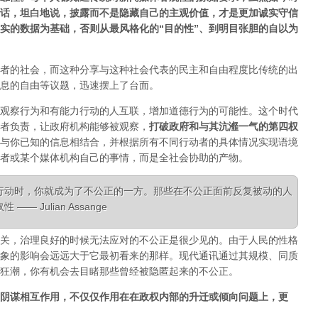
话，坦白地说，披露而不是隐藏自己的主观价值，才是更加诚实守信
实的数据为基础，否则从最风格化的“目的性”、到明目张胆的自以为
者的社会，而这种分享与这种社会代表的民主和自由程度比传统的出
息的自由等议题，迅速摆上了台面。
观察行为和有能力行动的人互联，增加道德行为的可能性。这个时代
者负责，让政府机构能够被观察，
打破政府和与其沆瀣一气的第四权
与你已知的信息相结合，并根据所有不同行动者的具体情况实现语境
者或某个媒体机构自己的事情，而是全社会协助的产物。
行动时，你就成为了不公正的一方。那些在不公正面前反复被动的人
 Julian Assange
关，治理良好的时候无法应对的不公正是很少见的。由于人民的性格
象的影响会远远大于它最初看来的那样。现代通讯通过其规模、同质
狂潮，你有机会去目睹那些曾经被隐匿起来的不公正。
阴谋相互作用，不仅仅作用在在政权内部的升迁或倾向问题上，更