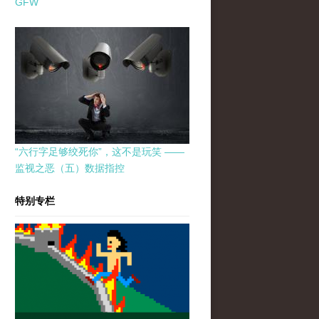
GFW
“六行字足够绞死你”，这不是玩笑 ——
监视之恶（五）数据指控
特别专栏