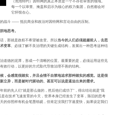
（泡泡特约）
因特网的真正本质是一个不存在审查的领域。
每一个以审查、掩盖和启示为核心的权力集团，自然都会对
它怀恨在心。
的战斗 —— 抵抗商业和政治对因特网和言论自由的压制。
胆地思考。
话，那就是政权不希望被改变。所以
当今的人们必须超越前人，去思
术变革
。必须了解不良治理的关键生成结构，发展出一种思考这种结
治道德的泥潭，形成一个清晰的位置。最重要的是，必须运用这些见
有效行动，以更好的方式取代导致治理不善的结构。
候，会感觉很踏实，并且会情不自禁地追求那种踏实的感觉。这是很
新立异，而是被时代驱动的、甚至可以说是逼迫出来的需求。
年前的先人们“就是那么做的，然后他们成功了”，得出结论就是“我
其是在技术飞速发育的今天，世界本身已经发生了变革，陈旧的思考
天的你照样有机会笔墨纸砚，但肯定没我打字速度快，如果设定我们