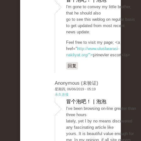
I'm gone to convey my little brother,
that he should also
go to see this weblog on regular basis
to get updated from most recent
news update.
Feel free to visit my page; <a
href="
http://www.uluslararasi-
nakliyat.org/">
şirinevler escort</a>
回复
Anonymous (未验证)
星期四, 06/06/2019 - 05:19
永久连接
冒个泡吧！ | 泡泡
I've been browsing on-line greater than
three hours
lately, yet I by no means discovered
any fascinating article like
yours. It is beautiful value enough for
me. In my opinion, if all site owners