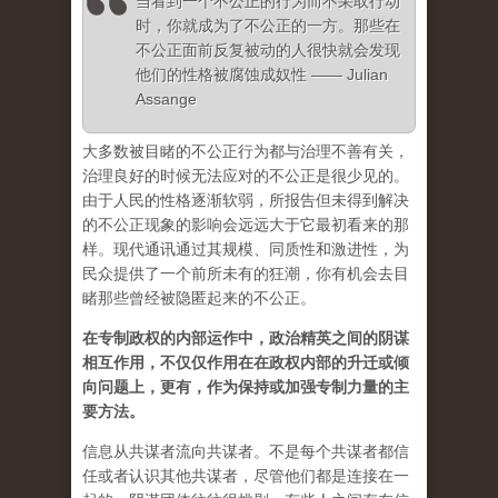
当看到一个不公正的行为而不采取行动
时，你就成为了不公正的一方。那些在
不公正面前反复被动的人很快就会发现
他们的性格被腐蚀成奴性 —— Julian
Assange
大多数被目睹的不公正行为都与治理不善有关，
治理良好的时候无法应对的不公正是很少见的。
由于人民的性格逐渐软弱，所报告但未得到解决
的不公正现象的影响会远远大于它最初看来的那
样。现代通讯通过其规模、同质性和激进性，为
民众提供了一个前所未有的狂潮，你有机会去目
睹那些曾经被隐匿起来的不公正。
在专制政权的内部运作中，政治精英之间的阴谋
相互作用，不仅仅作用在在政权内部的升迁或倾
向问题上，更有，作为保持或加强专制力量的主
要方法。
信息从共谋者流向共谋者。不是每个共谋者都信
任或者认识其他共谋者，尽管他们都是连接在一