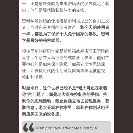
一。正是这些先驱为未来密码学的发展奠定了基
础，他们是现代隐私权斗争的先锋。
密码学最原始的使用者是加利福尼亚的自由主义
者，当时它是各州的专有财产，
和今天的使用者
一样，都是为了保护个人免于国家的暴政。密码
学是最好的秘密武器。
很多早年的密码学家是斯坦福或麻省理工学院的
天才，生活在天马行空的纯数学世界里，他们主
要担心的是如何保护隐私。如果安全性无法保
证，计算机时代的生活可以简简单单地被监视、
控制和滥用。
时至今日，这个世界已经不是“老大哥正在看着
你”的问题了，而是老大哥在控制你的手指、控
制你的思维活动，禁止你独立地去发现世界、获
取信息，老大哥就在你家里，就装在你刚从电子
商店买回来的设备里。
Many privacy advocates justify a