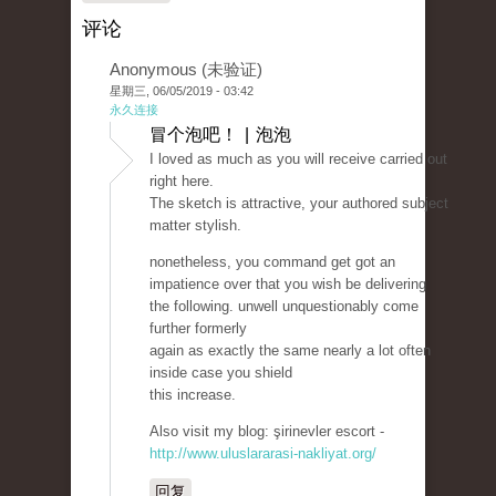
评论
Anonymous (未验证)
星期三, 06/05/2019 - 03:42
永久连接
冒个泡吧！ | 泡泡
I loved as much as you will receive carried out
right here.
The sketch is attractive, your authored subject
matter stylish.
nonetheless, you command get got an
impatience over that you wish be delivering
the following. unwell unquestionably come
further formerly
again as exactly the same nearly a lot often
inside case you shield
this increase.
Also visit my blog: şirinevler escort -
http://www.uluslararasi-nakliyat.org/
回复