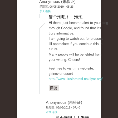
Anonymous (未验证)
星期三, 06/05/2019 - 05:23
永久连接
冒个泡吧！ | 泡泡
Hi there, just became alert to your blog
through Google, and found that it's
truly informative.
I am going to watch out for brussels.
I'll appreciate if you continue this in
future.
Many people will be benefited from
your writing. Cheers!
Feel free to visit my web-site:
şirinevler escort -
http://www.uluslararasi-nakliyat.org/
回复
Anonymous (未验证)
星期三, 06/05/2019 - 07:40
永久连接
冒个泡吧！ | 泡泡