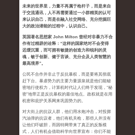
未来的世界里，力量不再属于枪杆子，而是来自
于交流通讯，人不再需要通过一小群精英的认可
来认识自己，而是在融入社交网络、充分挖掘巨
大的政治潜能的过程中，认识自己。
英国著名思想家 John Milton 曾经对非暴力不合
作有过精辟的诠释：“这样的国家绝对不会变得
迟缓沉重，而可拥有敏捷的创造力和锐利的灵
魂，敏于创新、健于言谈、充分企及人类智慧的
最高境界”。
公民不合作并非止于反抗暴权，而是要将其彻底
赶下台。暴虐势力的主要力量源泉就是他们能秘
密地行使权力，计算机时代让人们终于发现，“秘
密”地带正是反抗暴权的最佳地点。政权就是在用
机密和庇护关系网来巩固势力的。
对大街上的抗议人群，他们用水炮冲击，对投掷
汽油弹的抗议者，他们有机关枪，那些人并没有
让他们吓破胆，而因特网带来了真正的反叛模
式，人们有机会借助科学向世界宣布：你们不能