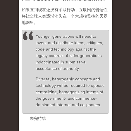
如果直到现在还没有采取行动，互联网的普适性
将让全球人类逐渐消失在一个大规模监控的天罗
地网里。
Younger generations will need to
invent and distribute ideas, critiques,
code and technology against the
legacy controls of older generations
indoctrinated in submissive
acceptance of authority.
Diverse, heterogenic concepts and
technology will be required to oppose
centralizing, homogenizing intents of
the government- and commerce-
dominated Internet and cellphones.
——未完待续——