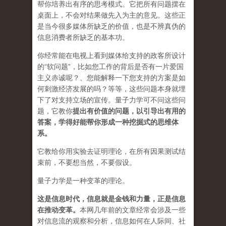
帮你培养出有序的思考模式。它把所有问题摆在
桌面上，不会对结果做先入为主的意见。这些正
是当今很多媒体所缺乏的价值，也是不辨真伪的
信息消费者所缺乏的基本功。
你经常能在电视上看到媒体给支持的政客所设计
的“软问题”，比如您工作的背后是否有一片爱国
主义赤诚呢？、您能解释一下您支持的方案是如
何刺激经济发展的吗？等等，这些问题本身就埋
下了对支持立场的宣传。量子力学可不问这些问
题，它教你
提出有价值的问题，以引导出有用的
答案，学得好能帮你形成一种挖掘式的思维体
系。
它教给你用实验去证明理论，在所有因果测试结
束前，不要想当然，不要假设。
量子力学是一种变革的理论。
这是信息时代，信息就是金钱和力量，正是信息
在推动变革
。
本网几年前的文章经常会涉及一些
对信息流的观察和分析，信息如何在人际间、社