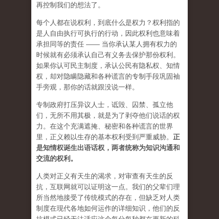
再控制我们的想法了。
每个人都在说权利，到底什么是权力？权利指的
是人自由执行可执行的行动，因此权利也意味着
承担同等的责任 —— 当你承认某人拥有权力的
时候就有必须承认自己有义务去保护那份权利。
如果你认可民主制度，承认公民有隐私权、知情
权，却对隐瞒隐藏和各种谎言的专制手段巩固袖
手旁观，那你的话就跟没说一样。
专制政府打压异议人士，诋毁、囚禁、孤立他
们，无所不用其极，就是为了剥夺他们说话的权
力。在这个充满遮掩、秘密和各种谎言的世界
里，正义赖以生存的基本权利受到严重威胁。
正
是知情权诞生出语话权，两者统称为知识沟通和
交流的权利。
人类对正义有天生的渴求，对审查有天生的反
抗，互联网就可以证明这一点。我们的父辈们理
所当然地接受了传统模式的存在，但缺乏对人类
制度在现代各地如何运作的详细知识，他们的反