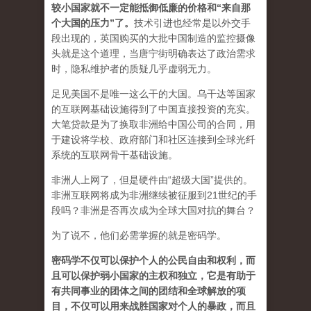
较小国家就不一定能抵御低廉的价格和“来自那
个大国的压力”了
。
技术引进也经常是以外交手
段出现的，英国购买的大批中国制造的监控摄像
头就是这个道理，当唐宁街明确表达了政治需求
时，隐私维护者的质疑几乎虚弱无力。
足见美国不是唯一这么干的大国。乌干达等国家
的互联网基础设施得到了中国直接投资的充实。
大笔贷款是为了换取非洲给中国公司的合同，用
于建设将学校、政府部门和社区连接到全球光纤
系统的互联网骨干基础设施。
非洲人上网了，但是硬件由“超级大国”提供的。
非洲互联网将成为非洲继续被征服到21世纪的手
段吗？非洲是否再次成为全球大国对抗的舞台？
为了说不，他们必需掌握的就是密码学。
密码学不仅可以保护个人的公民自由和权利，而
且可以保护弱小国家的主权和独立，它是有助于
有共同事业的团体之间的团结和全球解放的项
目，不仅可以用来战胜国家对个人的暴政，而且