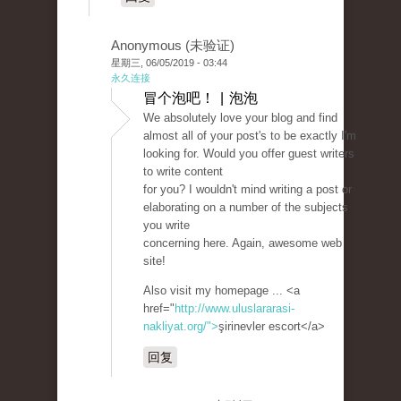
Anonymous (未验证)
星期三, 06/05/2019 - 03:44
永久连接
冒个泡吧！ | 泡泡
We absolutely love your blog and find
almost all of your post's to be exactly I'm
looking for. Would you offer guest writers
to write content
for you? I wouldn't mind writing a post or
elaborating on a number of the subjects
you write
concerning here. Again, awesome web
site!
Also visit my homepage ... <a
href="
http://www.uluslararasi-
nakliyat.org/">
şirinevler escort</a>
回复