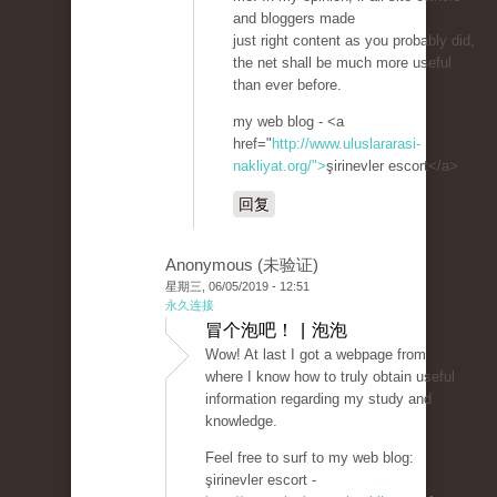
and bloggers made
just right content as you probably did,
the net shall be much more useful
than ever before.
my web blog - <a
href="
http://www.uluslararasi-
nakliyat.org/">
şirinevler escort</a>
回复
Anonymous (未验证)
星期三, 06/05/2019 - 12:51
永久连接
冒个泡吧！ | 泡泡
Wow! At last I got a webpage from
where I know how to truly obtain useful
information regarding my study and
knowledge.
Feel free to surf to my web blog:
şirinevler escort -