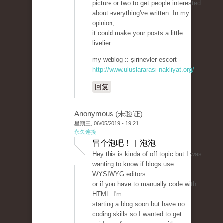
picture or two to get people interested
about everything've written. In my
opinion,
it could make your posts a little
livelier.
my weblog :: şirinevler escort -
http://www.uluslararasi-nakliyat.org/
回复
Anonymous (未验证)
星期三, 06/05/2019 - 19:21
永久连接
冒个泡吧！ | 泡泡
Hey this is kinda of off topic but I was
wanting to know if blogs use
WYSIWYG editors
or if you have to manually code with
HTML. I'm
starting a blog soon but have no
coding skills so I wanted to get