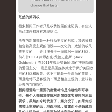
change that lasts.
茫然的第四权
很多新闻工作者只是权势阶层的速记员，有些人
自己或许都没有发现这点。
所有的新闻都是一种行动主义的形式，其选择都
包含着高度主观的假设——文化的、政治的或民
族主义的——并且服务于一派或另一派的利益。
前布什D.O.J.律师杰克·戈德史密斯（Jack
Goldsmith）在2011年曾经赞扬所谓的“美国新闻
的爱国主义”，意思是美国媒体效忠于保护美国政
府的利益和政策。这不可能是一件高尚的事情，
而且绝对不是客观的：而是相当主观的，意味着
经典的“宣传家”。
新闻报道唯一重要的衡量标准是准确性和可靠
性。每个人都知道传统对新闻媒体客观性的原始
要求，虽然如今时代变了，媒介变了，如果你必
需带上主观的话，坦白地说，披露而不是隐藏自