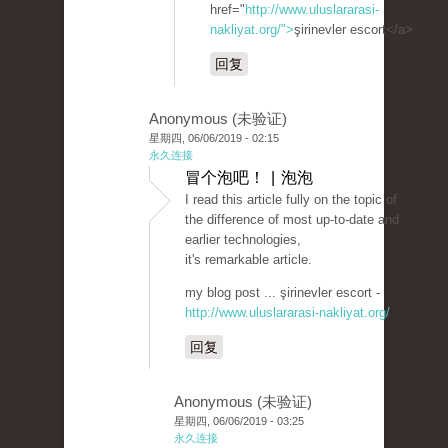
href="
http://www.uluslararasi-
nakliyat.org/">
şirinevler escort</a>
回复
Anonymous (未验证)
星期四, 06/06/2019 - 02:15
永久连接
冒个泡吧！ | 泡泡
I read this article fully on the topic of
the difference of most up-to-date and
earlier technologies,
it's remarkable article.
my blog post ... şirinevler escort -
http://www.uluslararasi-nakliyat.org/
回复
Anonymous (未验证)
星期四, 06/06/2019 - 03:25
永久连接