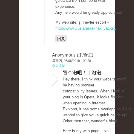
guidance from someone with
experience.
Any help would be greatly appreciated!
My web site; şirinevler escort -
http://www.uluslararasi-nakliyat.org/
回复
Anonymous (未验证)
星期四, 06/06/2019 - 00:28
永久连接
冒个泡吧！ | 泡泡
Hey there, I think your website might
be having browser
compatibility issues. When I look at
your blog in Opera, it looks fine but
when opening in Internet
Explorer, it has some overlapping. I just
wanted to give you a quick heads up!
Other then that, wonderful blog!
Here is my web page :: <a