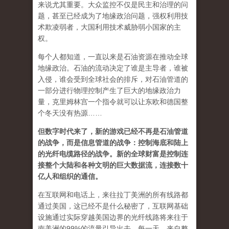
来说尤其重要。大众监控不仅是民主和治理的问
题，甚至已经成为了地缘政治问题，强权利用技
术欺凌弱者，大国利用技术威胁弱小国家的主
权。
每个人都知道，一直以来是石油资源在推动全球
地缘政治。石油的流动决定了谁是主导者，谁被
入侵，谁会受到全球社会的排斥，对石油管道的
一部分进行物理控制产生了巨大的地缘政治力
量，克里姆林宫一个指令就可以让东欧和德国整
个冬天没有热源……
但数字时代来了，新的游戏已经不再是石油管道
的战争，而是信息管道的战争：控制海底和陆上
的光纤电缆路径的战争。新的全球财富是控制连
接整个大陆和各种文明的巨大数据流，连接数十
亿人和组织的通信。
在互联网和电话上，来往拉丁美洲的所有线路都
通过美国，这已经不是什么秘密了，互联网基础
设施通过实际穿越美国边界的光纤线路将来往于
南美洲的99%的流量引导出去。每一天，来自整