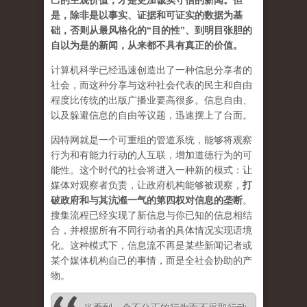
己的主观价值，才是更加诚实守信的新闻。但
是，除非是以事实、证据和可证实的数据为基
础，否则从最风格化的“目的性”、到明目张胆的
自以为是的新闻，从来都不具有真正的价值。
计算机科学已经迅速创造出了一种信息分享者的
社会，而这种分享与这种社会代表的民主和自由
程度比传统的出版广播业要高很多。信息自由、
以及躲避信息的自由等议题，迅速摆上了台面。
因特网就是一个可重组的管道系统，能够将观察
行为和有能力行动的人互联，增加道德行为的可
能性。这个时代的社会将进入一种新的模式：让
媒体对观察者负责，让政府机构能够被观察，
打
破政府和与其沆瀣一气的第四权对信息的垄断
。
搜集流程已经实现了新信息与你已知的信息相结
合，并根据所有不同行动者的具体情况实现语境
化。这种模式下，信息流不再是某些新闻记者或
某个媒体机构自己的事情，而是全社会协助的产
物。