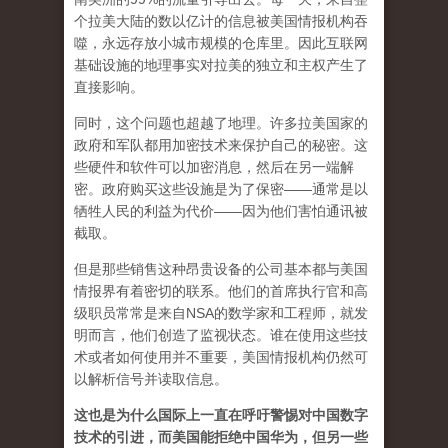
个拉美大陆的数以亿计的信息被美国情报机构吞
噬，永远存放小城市规模的仓库里。因此互联网
基础设施的地理事实对拉美的独立和主权产生了
直接影响。
同时，这个问题也超越了地理。许多拉美国家的
政府和军​​队都用加密技术来保护自己的秘密。这
些硬件和软件可以加密消息，然后在另一端解
密。政府购买这些设施是为了保密——通常是以
牺牲人民的利益为代价——因为他们害怕通讯被
截取。
但是那些销售这种昂贵设备的公司基本都与美国
情报界有着密切的联系。他们的首席执行官和高
级职员常常是来自NSA的数学家和工程师，就发
明而言，他们创造了监视状态。谁在使用这些技
术或者如何使用并不重要，美国情报机构仍然可
以解析信号并读取信息。
这也是为什么国际上一直在呼吁警惕对中国数字
技术的引进，而美国能拒绝中国华为，但另一些