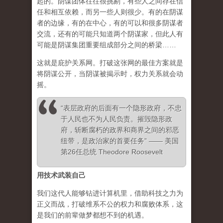
起的。阴谋团体往往很挑剔，有些人之间存在信
任和相互依赖，而另一些人则很少。有的在阴谋
者的边缘，有的在中心，有的可以和很多阴谋者
交流，还有的可能只知道两个阴谋家，但此人有
可能是阴谋集团重要组成部分之间的桥梁……
这就是庇护关系网。打破这张网的最佳方案就是
将阴谋公开，当阴谋被揭示时，权力关系就会动
摇。
“表层政府的后面有一个隐形政府，不忠
于人民也不为人民负责。摧毁隐形政
府，斩断腐朽的政界和商界之间的邪恶
纽带，是政治家的首要任务” —— 美国
第26任总统 Theodore Roosevelt
用技术武装自己
我们这代人能够钻进计算机里，借助科技之力为
正义而战，打破维系不公的权力和腐败体系，这
是我们的前辈做梦都想不到的机遇。