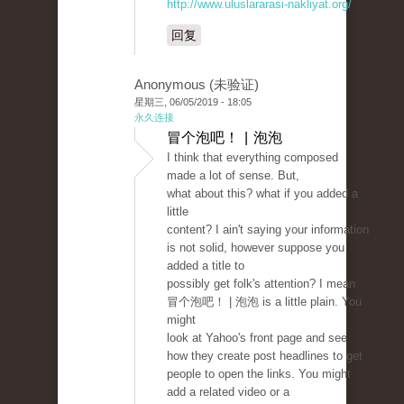
http://www.uluslararasi-nakliyat.org/
回复
Anonymous (未验证)
星期三, 06/05/2019 - 18:05
永久连接
冒个泡吧！ | 泡泡
I think that everything composed
made a lot of sense. But,
what about this? what if you added a
little
content? I ain't saying your information
is not solid, however suppose you
added a title to
possibly get folk's attention? I mean
冒个泡吧！ | 泡泡 is a little plain. You
might
look at Yahoo's front page and see
how they create post headlines to get
people to open the links. You might
add a related video or a