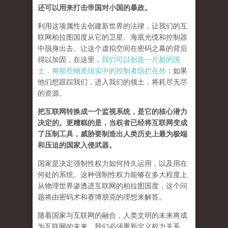
还可以用来打击帝国对小国的暴政。
利用这项属性去创建新世界的法律，让我们的互
联网柏拉图国度从它的卫星、海底光缆和控制器
中脱身出去。让这个虚拟空间在密码之幕的背后
得以加固，在这里，
我们可以创造一片新的国
土，将那些物质现实中的控制者阻拦在外
：如果
他们想跟踪我们，进入我们的领土，将耗尽无尽
的资源。
把互联网转换成一个监视系统，是它的核心潜力
决定的。更糟糕的是，当权者已经将互联网变成
了压制工具，威胁要制造出人类历史上最为极端
和压迫的国家入侵武器。
国家是决定强制性权力如何持久运用，以及用在
何处的系统。这种强制性权力能够在多大程度上
从物理世界渗透进互联网的柏拉图国度，这个问
题将由密码术和赛博朋克的理想来解答。
随着国家与互联网的融合，人类文明的未来将成
为互联网的未来，我们必须重新定义权力关系。