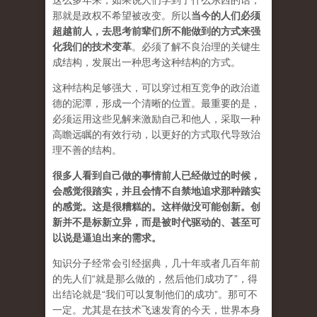
这么多年来，如果说人们学到了什么东西的话，
那就是政权不希望被改变。所以
当今的人们必须
超越前人，去思考前辈们所不能做到的方式来强
化我们的技术变革
。必须了解不良治理的关键生
成结构，发展出一种思考这种结构的方式。
这种结构足够强大，可以穿过相互竞争的政治道
德的泥潭，形成一个清晰的位置。最重要的是，
必须运用这些见解来激励自己和他人，采取一种
高瞻远瞩的有效行动，以更好的方式取代导致治
理不善的结构。
很多人看到自己做的事情前人已经做过的时候，
会感觉很踏实，并且会情不自禁地追求那种踏实
的感觉。这是很糟糕的。这样做没可能创新。创
新并不是标新立异，而是被时代驱动的、甚至可
以说是逼迫出来的需求。
知识分子经常会引经据典，几十年或者几百年前
的先人们“就是那么做的，然后他们成功了”，得
出结论就是“我们可以复制他们的成功”。那可不
一定。尤其是在技术飞速发育的今天，世界本身