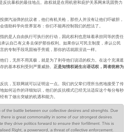
正是反抗暴权的最佳地点。政权就是在用机密和庇护关系网来巩固势力
投掷汽油弹的抗议者，他们有机关枪，那些人并没有让他们吓破胆，
会借助科学向世界宣布：你们不能再控制我们的想法了。
指的是人自由执行可执行的行动，因此权利也意味着承担同等的责任
须承认自己有义务去保护那份权利。如果你认可民主制度，承认公民
言的专制手段巩固袖手旁观，那你的话就跟没说一样。
他们，无所不用其极，就是为了剥夺他们说话的权力。在这个充满遮
存的基本权利受到严重威胁。
正是知情权诞生出语话权，两者统称为
反抗，互联网就可以证明这一点。我们的父辈们理所当然地接受了传
地如何运作的详细知识，他们的反抗模式已经无法适应这个每分每秒
经有了做出突破的机遇和能力。
 of the battle between our collective desires and strenghts. Due
there is great commonality in some of our strongest desires.
hey drive politics forward to ensure their forfillment. This is
lised Right, a powerword, a threat of collective enforcement.