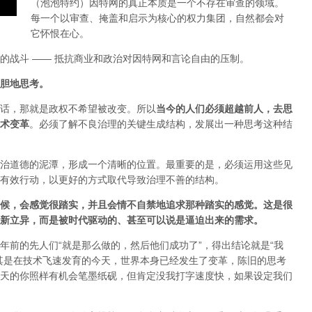
（泡泡特约）
因特网的真正本质是一个不存在审查的领域。
每一个以审查、掩盖和启示为核心的权力集团，自然都会对
它怀恨在心。
的战斗 —— 抵抗商业和政治对因特网和言论自由的压制。
胆地思考。
话，那就是政权不希望被改变。所以
当今的人们必须超越前人，去思
术变革
。必须了解不良治理的关键生成结构，发展出一种思考这种结
治道德的泥潭，形成一个清晰的位置。最重要的是，必须运用这些见
有效行动，以更好的方式取代导致治理不善的结构。
候，会感觉很踏实，并且会情不自禁地追求那种踏实的感觉。这是很
新立异，而是被时代驱动的、甚至可以说是逼迫出来的需求。
年前的先人们“就是那么做的，然后他们成功了”，得出结论就是“我
其是在技术飞速发育的今天，世界本身已经发生了变革，陈旧的思考
天的你照样有机会笔墨纸砚，但肯定没我打字速度快，如果设定我们