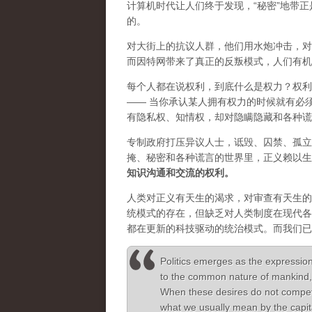
计算机时代让人们终于发现，“秘密”地带
的。
对大街上的抗议人群，他们用水炮冲击，对
而因特网带来了真正的反叛模式，人们有机
每个人都在说权利，到底什么是权力？权利
—— 当你承认某人拥有权力的时候就有必
有隐私权、知情权，却对隐瞒隐藏和各种谎
专制政府打压异议人士，诋毁、囚禁、孤立
掩、秘密和各种谎言的世界里，正义赖以生
知识沟通和交流的权利。
人类对正义有天生的渴求，对审查有天生的
统模式的存在，但缺乏对人类制度在现代各
都在更新的科技驱动的统治模式。而我们已
Politics emerges as the expression
to the common nature of mankind, 
When these desires do not compete t
what we usually mean by the capita