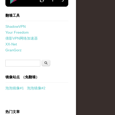
翻墙工具
ShadowVPN
Your Freedom
倩影VPN网络加速器
XX-Net
GranGorz
搜索表单
搜索
镜像站点 （免翻墙）
泡泡
镜像
#1
泡泡
镜像#2
热门文章