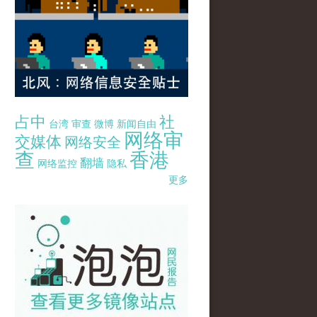
占中
社
台湾
审查
微博
新闻自由
网络审
交媒体
网络安全
查
香港
翻墙
网络监控
隐私
更多
pao-pao-banner-mirror-site-120814.jpg