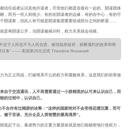
都信任或者认识其他共谋者，尽管他们都是连接在一起的。阴谋团体
赖，而另一些人则很少。有的在阴谋者的边缘，有的在中心，有的可
个阴谋家，但此人有可能是阴谋集团重要组成部分之间的桥梁……
就是将阴谋公开，当阴谋被揭示时，权力关系就会动摇。
，不忠于人民也不为人民负责。摧毁隐形政府，斩断腐朽的政界和商
—— 美国第26任总统 Theodore Roosevelt
力为正义而战，打破维系不公的权力和腐败体系，这是我们的前辈做
来自于交流通讯，人不再需要通过一小群精英的认可来认识自己，而
能的过程中，认识自己。
经对非暴力不合作有过精辟的诠释：“这样的国家绝对不会变得迟缓沉重，而可
、健于言谈、充分企及人类智慧的最高境界”。
彻底赶下台。暴虐势力的主要力量源泉就是他们能秘密地行使权力，