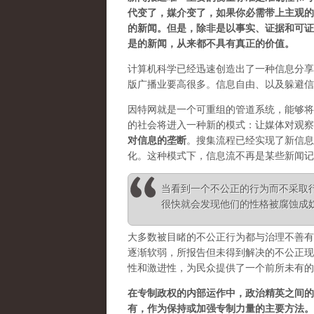
代变了，媒介变了，如果你必需带上主观的
的新闻。但是，除非是以事实、证据和可证
是的新闻，从来都不具有真正的价值。
计算机科学已经迅速创造出了一种信息分享
版广播业要高很多。信息自由、以及躲避信
因特网就是一个可重组的管道系统，能够将
的社会将进入一种新的模式：让媒体对观察
对信息的垄断
。
搜集流程已经实现了新信息
化。这种模式下，信息流不再是某些新闻记
当看到一个不公正的行为而不采取
很快就会发现他们的性格被腐蚀成奴性 ——
大多数被目睹的不公正行为都与治理不善有
逐渐软弱，所报告但未得到解决的不公正现
性和激进性，为民众提供了一个前所未有的
在专制政权的内部运作中，政治精英之间的
有，作为保持或加强专制力量的主要方法。