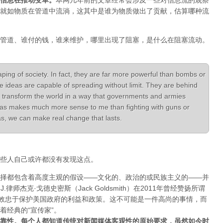
信息在推动变革
。
本网几年前的文章经常会涉及一些对信息流的观察
就如物质在管道中流淌，这其中是谁为物质做出了贡献，估算哪种流
管道、谁付的钱，谁来维护，哪里出现了阻塞，是什么在阻塞流动。
aping of society. In fact, they are far more powerful than bombs or
e ideas are capable of spreading without limit. They are behind
 transform the world in a way that governments and armies
ideas makes much more sense to me than fighting with guns or
deas, we can make real change that lasts.
些人自己或许都没有发现这点。
择都包含着高度主观的假设——文化的、政治的或民族主义的——并
律师杰克·戈德史密斯（Jack Goldsmith）在2011年曾经赞扬所谓
体效忠于保护美国政府的利益和政策。这不可能是一件高尚的事情，而
着经典的“宣传家”。
靠性。每个人都知道传统对新闻媒体客观性的原始要求，虽然如今时