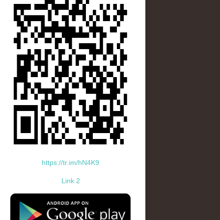
https://tr.im/hN4K9
Link 2
standard-icon-googleplay-app-store.png