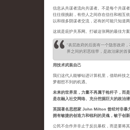
信息从共谋者流向共谋者。不是每个共谋者
往往很挑剔，有些人之间存在信任和相互依
以和很多阴谋者交流，还有的可能只知道两
这就是庇护关系网。打破这张网的最佳方案
“表层政府的后面有一个隐形政府
界之间的邪恶纽带，是政治家的首要任务” 
用技术武装自己
我们这代人能够钻进计算机里，借助科技之
梦都想不到的机遇。
未来的世界里，力量不再属于枪杆子，而是
是在融入社交网络、充分挖掘巨大的政治潜
英国著名思想家 John Milton 曾
拥有敏捷的创造力和锐利的灵魂，敏于创新
公民不合作并非止于反抗暴权，而是要将其