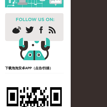
下载泡泡安卓APP（点击/扫描）