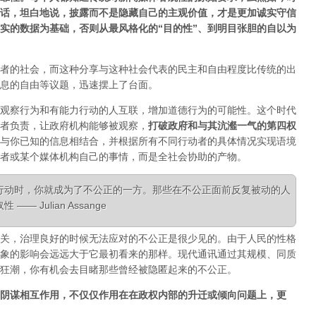
话，坦白地说，披露而不是隐藏自己的主观价值，才是更加诚实守信
实的数据为基础，否则从最风格化的“目的性”、到明目张胆的自以为
者的社会，而这种分享与这种社会代表的民主和自由程度比传统的出
息的自由等议题，迅速摆上了台面。
观察行为和有能力行动的人互联，增加道德行为的可能性。这个时代
者负责，让政府机构能够被观察，
打破政府和与其沆瀣一气的第四权
与你已知的信息相结合，并根据所有不同行动者的具体情况实现语境
者或某个媒体机构自己的事情，而是全社会协助的产物。
行动时，你就成为了不公正的一方。那些在不公正面前反复被动的人
 Julian Assange
关，治理良好的时候无法应对的不公正是很少见的。由于人民的性格
象的影响会远远大于它最初看来的那样。现代通讯通过其规模、同质
狂潮，你有机会去目睹那些曾经被隐匿起来的不公正。
阴谋相互作用，不仅仅作用在在政权内部的升迁或倾向问题上，更