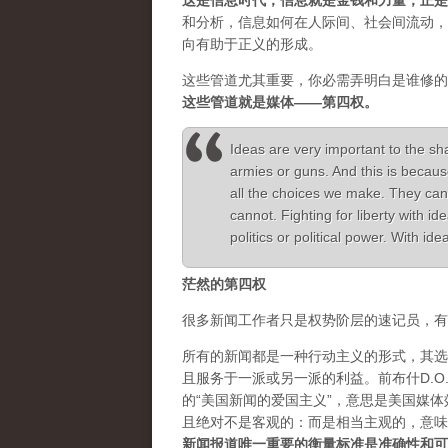
这是信息时代，信息就是金钱和力量，正是
和分析，信息如何在人际间、社会间流动，
向有助于正义的形成。
这些管道尤其重要，你必需弄明白是谁修的
这些管道就是媒体——第四权。
Ideas are very important to the sh
armies or guns. And this is becaus
all the choices we make. They can
cannot. Fighting for liberty with 
politics or political power. With i
茫然的第四权
很多新闻工作者只是权势阶层的速记员，有
所有的新闻都是一种行动主义的形式，其选
且服务于一派或另一派的利益。前布什D.O.J.
的“美国新闻的爱国主义”，意思是美国媒
且绝对不是客观的：而是相当主观的，意味
新闻报道唯一重要的衡量标准是准确性和可