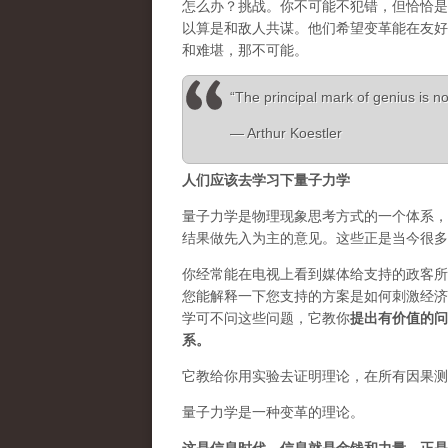
怎么办？挑战。你不可能不犯错，但恰恰是
以算是和敌人共谋。他们希望变革能在友好
和难堪，那不可能。
“The principal mark of genius is not
― Arthur Koestler
人们应该去学习下量子力学
量子力学是物理现象思考方式的一个体系，
结果做先入为主的意见。这些正是当今很多
你经常能在电视上看到媒体给支持的政客所
您能解释一下您支持的方案是如何刺激经济
学可不问这些问题，它教你
提出有价值的问
系。
它教给你用实验去证明理论，在所有因果测
量子力学是一种变革的理论。