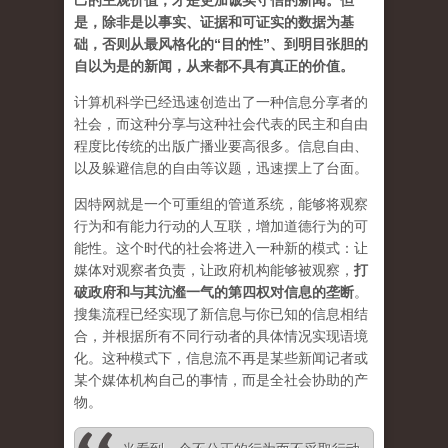
己的主观价值，才是更加诚实守信的新闻。但
是，除非是以事实、证据和可证实的数据为基
础，否则从最风格化的“目的性”、到明目张胆的
自以为是的新闻，从来都不具有真正的价值。
计算机科学已经迅速创造出了一种信息分享者的
社会，而这种分享与这种社会代表的民主和自由
程度比传统的出版广播业要高很多。信息自由、
以及躲避信息的自由等议题，迅速摆上了台面。
因特网就是一个可重组的管道系统，能够将观察
行为和有能力行动的人互联，增加道德行为的可
能性。这个时代的社会将进入一种新的模式：让
媒体对观察者负责，让政府机构能够被观察，
打
破政府和与其沆瀣一气的第四权对信息的垄断
。
搜集流程已经实现了新信息与你已知的信息相结
合，并根据所有不同行动者的具体情况实现语境
化。这种模式下，信息流不再是某些新闻记者或
某个媒体机构自己的事情，而是全社会协助的产
物。