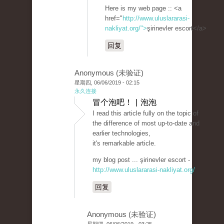
Here is my web page :: <a
href="
http://www.uluslararasi-
nakliyat.org/">
şirinevler escort</a>
回复
Anonymous (未验证)
星期四, 06/06/2019 - 02:15
永久连接
冒个泡吧！ | 泡泡
I read this article fully on the topic of
the difference of most up-to-date and
earlier technologies,
it's remarkable article.
my blog post ... şirinevler escort -
http://www.uluslararasi-nakliyat.org/
回复
Anonymous (未验证)