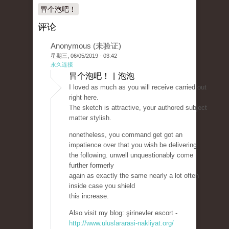
冒个泡吧！
评论
Anonymous (未验证)
星期三, 06/05/2019 - 03:42
永久连接
冒个泡吧！ | 泡泡
I loved as much as you will receive carried out
right here.
The sketch is attractive, your authored subject
matter stylish.
nonetheless, you command get got an
impatience over that you wish be delivering
the following. unwell unquestionably come
further formerly
again as exactly the same nearly a lot often
inside case you shield
this increase.
Also visit my blog: şirinevler escort -
http://www.uluslararasi-nakliyat.org/