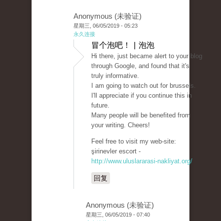
Anonymous (未验证)
星期三, 06/05/2019 - 05:23
永久连接
冒个泡吧！ | 泡泡
Hi there, just became alert to your blog
through Google, and found that it's
truly informative.
I am going to watch out for brussels.
I'll appreciate if you continue this in
future.
Many people will be benefited from
your writing. Cheers!
Feel free to visit my web-site:
şirinevler escort -
http://www.uluslararasi-nakliyat.org/
回复
Anonymous (未验证)
星期三, 06/05/2019 - 07:40