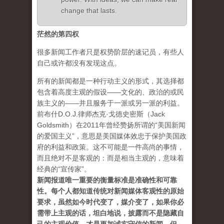
change that lasts.
茫然的第四权
很多新闻工作者只是权势阶层的速记员，有些人
自己或许都没有发现这点。
所有的新闻都是一种行动主义的形式，其选择都
包含着高度主观的假设——文化的、政治的或民
族主义的——并且服务于一派或另一派的利益。
前布什D.O.J.律师杰克·戈德史密斯（Jack
Goldsmith）在2011年曾经赞扬所谓的“美国新闻
的爱国主义”，意思是美国媒体效忠于保护美国政
府的利益和政策。这不可能是一件高尚的事情，
而且绝对不是客观的：而是相当主观的，意味着
经典的“宣传家”。
新闻报道唯一重要的衡量标准是准确性和可靠
性。每个人都知道传统对新闻媒体客观性的原始
要求，虽然如今时代变了，媒介变了，如果你必
需带上主观的话，坦白地说，披露而不是隐藏自