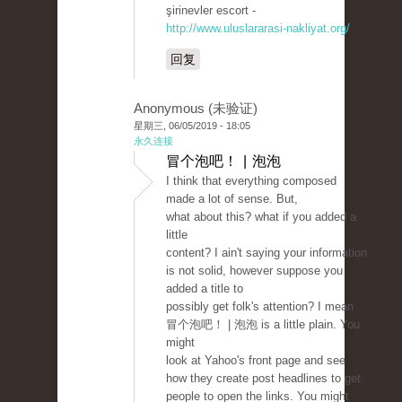
şirinevler escort -
http://www.uluslararasi-nakliyat.org/
回复
Anonymous (未验证)
星期三, 06/05/2019 - 18:05
永久连接
冒个泡吧！ | 泡泡
I think that everything composed
made a lot of sense. But,
what about this? what if you added a
little
content? I ain't saying your information
is not solid, however suppose you
added a title to
possibly get folk's attention? I mean
冒个泡吧！ | 泡泡 is a little plain. You
might
look at Yahoo's front page and see
how they create post headlines to get
people to open the links. You might