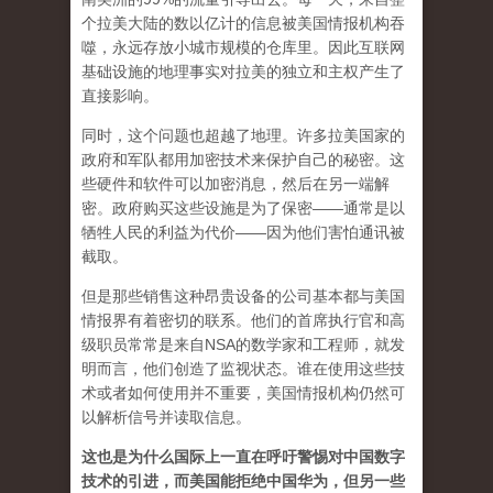
个拉美大陆的数以亿计的信息被美国情报机构吞
噬，永远存放小城市规模的仓库里。因此互联网
基础设施的地理事实对拉美的独立和主权产生了
直接影响。
同时，这个问题也超越了地理。许多拉美国家的
政府和军​​队都用加密技术来保护自己的秘密。这
些硬件和软件可以加密消息，然后在另一端解
密。政府购买这些设施是为了保密——通常是以
牺牲人民的利益为代价——因为他们害怕通讯被
截取。
但是那些销售这种昂贵设备的公司基本都与美国
情报界有着密切的联系。他们的首席执行官和高
级职员常常是来自NSA的数学家和工程师，就发
明而言，他们创造了监视状态。谁在使用这些技
术或者如何使用并不重要，美国情报机构仍然可
以解析信号并读取信息。
这也是为什么国际上一直在呼吁警惕对中国数字
技术的引进，而美国能拒绝中国华为，但另一些