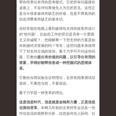
帮你培养出有序的思考模式。它把所有问题摆在
桌面上，不会对结果做先入为主的意见。这些正
是当今很多媒体所缺乏的价值，也是不辨真伪的
信息消费者所缺乏的基本功。
你经常能在电视上看到媒体给支持的政客所设计
的“软问题”，比如您工作的背后是否有一片爱国
主义赤诚呢？、您能解释一下您支持的方案是如
何刺激经济发展的吗？等等，这些问题本身就埋
下了对支持立场的宣传。量子力学可不问这些问
题，它教你
提出有价值的问题，以引导出有用的
答案，学得好能帮你形成一种挖掘式的思维体
系。
它教给你用实验去证明理论，在所有因果测试结
束前，不要想当然，不要假设。
量子力学是一种变革的理论。
这是信息时代，信息就是金钱和力量，正是信息
在推动变革
。
本网几年前的文章经常会涉及一些
对信息流的观察和分析，信息如何在人际间、社