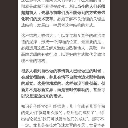
这么多年来，如果说人们学到了什么东西的话，
那就是政权不希望被改变。所以
当今的人们必须
超越前人，去思考前辈们所不能做到的方式来强
化我们的技术变革
。必须了解不良治理的关键生
成结构，发展出一种思考这种结构的方式。
这种结构足够强大，可以穿过相互竞争的政治道
德的泥潭，形成一个清晰的位置。最重要的是，
必须运用这些见解来激励自己和他人，采取一种
高瞻远瞩的有效行动，以更好的方式取代导致治
理不善的结构。
很多人看到自己做的事情前人已经做过的时候，
会感觉很踏实，并且会情不自禁地追求那种踏实
的感觉。这是很糟糕的。这样做没可能创新。创
新并不是标新立异，而是被时代驱动的、甚至可
以说是逼迫出来的需求。
知识分子经常会引经据典，几十年或者几百年前
的先人们“就是那么做的，然后他们成功了”，得
出结论就是“我们可以复制他们的成功”。那可不
一定。尤其是在技术飞速发育的今天，世界本身