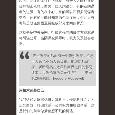
起的。阴谋团体往往很挑剔，有些人之间存在信
任和相互依赖，而另一些人则很少。有的在阴谋
者的边缘，有的在中心，有的可以和很多阴谋者
交流，还有的可能只知道两个阴谋家，但此人有
可能是阴谋集团重要组成部分之间的桥梁……
这就是庇护关系网。打破这张网的最佳方案就是
将阴谋公开，当阴谋被揭示时，权力关系就会动
摇。
“表层政府的后面有一个隐形政府，不忠
于人民也不为人民负责。摧毁隐形政
府，斩断腐朽的政界和商界之间的邪恶
纽带，是政治家的首要任务” —— 美国
第26任总统 Theodore Roosevelt
用技术武装自己
我们这代人能够钻进计算机里，借助科技之力为
正义而战，打破维系不公的权力和腐败体系，这
是我们的前辈做梦都想不到的机遇。