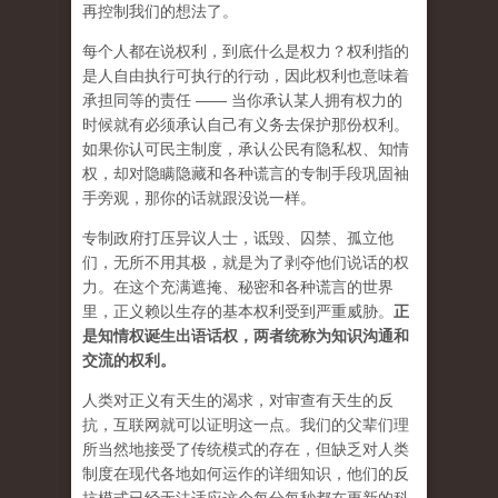
再控制我们的想法了。
每个人都在说权利，到底什么是权力？权利指的
是人自由执行可执行的行动，因此权利也意味着
承担同等的责任 —— 当你承认某人拥有权力的
时候就有必须承认自己有义务去保护那份权利。
如果你认可民主制度，承认公民有隐私权、知情
权，却对隐瞒隐藏和各种谎言的专制手段巩固袖
手旁观，那你的话就跟没说一样。
专制政府打压异议人士，诋毁、囚禁、孤立他
们，无所不用其极，就是为了剥夺他们说话的权
力。在这个充满遮掩、秘密和各种谎言的世界
里，正义赖以生存的基本权利受到严重威胁。
正
是知情权诞生出语话权，两者统称为知识沟通和
交流的权利。
人类对正义有天生的渴求，对审查有天生的反
抗，互联网就可以证明这一点。我们的父辈们理
所当然地接受了传统模式的存在，但缺乏对人类
制度在现代各地如何运作的详细知识，他们的反