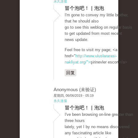
永久连接
冒个泡吧！ | 泡泡
I'm gone to convey my little brother,
that he should also
go to see this weblog on regular basis
to get updated from most recent
news update.
Feel free to visit my page; <a
href="
http://www.uluslararasi-
nakliyat.org/">
şirinevler escort</a>
回复
Anonymous (未验证)
星期四, 06/06/2019 - 05:19
永久连接
冒个泡吧！ | 泡泡
I've been browsing on-line greater than
three hours
lately, yet I by no means discovered
any fascinating article like