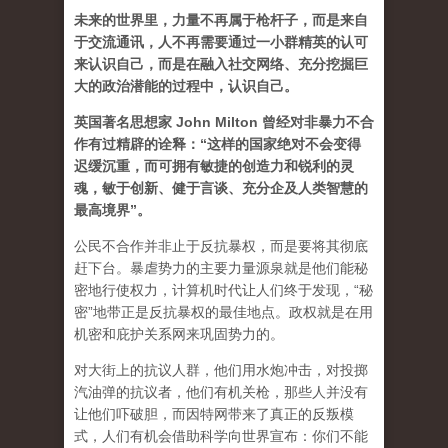
未来的世界里，力量不再属于枪杆子，而是来自
于交流通讯，人不再需要通过一小群精英的认可
来认识自己，而是在融入社交网络、充分挖掘巨
大的政治潜能的过程中，认识自己。
英国著名思想家 John Milton 曾经对非暴力不合
作有过精辟的诠释：“这样的国家绝对不会变得
迟缓沉重，而可拥有敏捷的创造力和锐利的灵
魂，敏于创新、健于言谈、充分企及人类智慧的
最高境界”。
公民不合作并非止于反抗暴权，而是要将其彻底
赶下台。暴虐势力的主要力量源泉就是他们能秘
密地行使权力，计算机时代让人们终于发现，“秘
密”地带正是反抗暴权的最佳地点。政权就是在用
机密和庇护关系网来巩固势力的。
对大街上的抗议人群，他们用水炮冲击，对投掷
汽油弹的抗议者，他们有机关枪，那些人并没有
让他们吓破胆，而因特网带来了真正的反叛模
式，人们有机会借助科学向世界宣布：你们不能