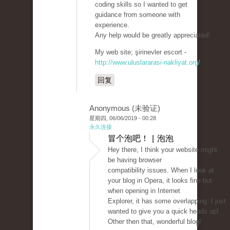
coding skills so I wanted to get
guidance from someone with
experience.
Any help would be greatly appreciated!
My web site; şirinevler escort -
http://www.uluslararasi-nakliyat.org/
回复
Anonymous (未验证)
星期四, 06/06/2019 - 00:28
永久连接
冒个泡吧！ | 泡泡
Hey there, I think your website might
be having browser
compatibility issues. When I look at
your blog in Opera, it looks fine but
when opening in Internet
Explorer, it has some overlapping. I just
wanted to give you a quick heads up!
Other then that, wonderful blog!