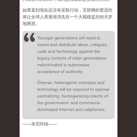
如果直到现在还没有采取行动，互联网的普适性
将让全球人类逐渐消失在一个大规模监控的天罗
地网里。
Younger generations will need to
invent and distribute ideas, critiques,
code and technology against the
legacy controls of older generations
indoctrinated in submissive
acceptance of authority.
Diverse, heterogenic concepts and
technology will be required to oppose
centralizing, homogenizing intents of
the government- and commerce-
dominated Internet and cellphones.
——未完待续——