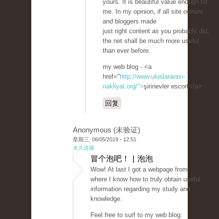
yours. It is beautiful value enough for
me. In my opinion, if all site owners
and bloggers made
just right content as you probably did,
the net shall be much more useful
than ever before.
my web blog - <a
href="
http://www.uluslararasi-
nakliyat.org/">
şirinevler escort</a>
回复
Anonymous (未验证)
星期三, 06/05/2019 - 12:51
永久连接
冒个泡吧！ | 泡泡
Wow! At last I got a webpage from
where I know how to truly obtain useful
information regarding my study and
knowledge.
Feel free to surf to my web blog: