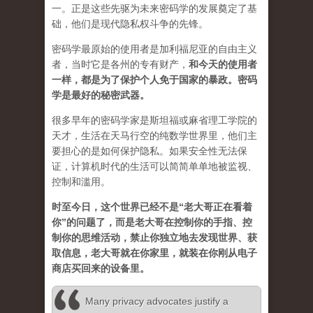
一。正是这些先驱为未来密码学的发展奠定了基
础，他们是现代隐私权斗争的先锋。
密码学最原始的使用者是加利福尼亚的自由主义
者，当时它是各州的专有财产，
和今天的使用者
一样，都是为了保护个人免于国家的暴政。密码
学是最好的秘密武器。
很多早年的密码学家是斯坦福或麻省理工学院的
天才，生活在天马行空的纯数学世界里，他们主
要担心的是如何保护隐私。如果安全性无法保
证，计算机时代的生活可以简简单单地被监视、
控制和滥用。
时至今日，这个世界已经不是“老大哥正在看着
你”的问题了，而是老大哥在控制你的手指、控
制你的思维活动，禁止你独立地去发现世界、获
取信息，老大哥就在你家里，就装在你刚从电子
商店买回来的设备里。
Many privacy advocates justify a