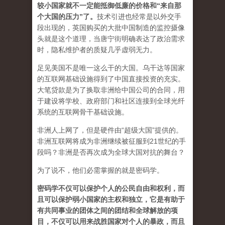
较小国家就不一定能抵御低廉的价格和“来自那
个大国的压力”了
。
技术引进也经常是以外交手
段出现的，英国购买的大批中国制造的监控摄像
头就是这个道理，当唐宁街明确表达了政治需求
时，隐私维护者的质疑几乎虚弱无力。
足见美国不是唯一这么干的大国。乌干达等国家
的互联网基础设施得到了中国直接投资的充实。
大笔贷款是为了换取非洲给中国公司的合同，用
于建设将学校、政府部门和社区连接到全球光纤
系统的互联网骨干基础设施。
非洲人上网了，但是硬件由“超级大国”提供的。
非洲互联网将成为非洲继续被征服到21世纪的手
段吗？非洲是否再次成为全球大国对抗的舞台？
为了说不，他们必需掌握的就是密码学。
密码学不仅可以保护个人的公民自由和权利，而
且可以保护弱小国家的主权和独立，它是有助于
有共同事业的团体之间的团结和全球解放的项
目，不仅可以用来战胜国家对个人的暴政，而且