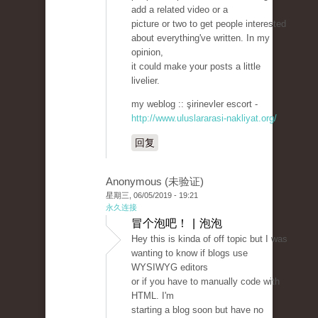
add a related video or a
picture or two to get people interested
about everything've written. In my
opinion,
it could make your posts a little
livelier.
my weblog :: şirinevler escort -
http://www.uluslararasi-nakliyat.org/
回复
Anonymous (未验证)
星期三, 06/05/2019 - 19:21
永久连接
冒个泡吧！ | 泡泡
Hey this is kinda of off topic but I was
wanting to know if blogs use
WYSIWYG editors
or if you have to manually code with
HTML. I'm
starting a blog soon but have no