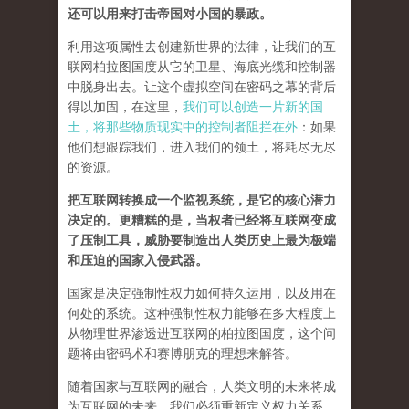
还可以用来打击帝国对小国的暴政。
利用这项属性去创建新世界的法律，让我们的互
联网柏拉图国度从它的卫星、海底光缆和控制器
中脱身出去。让这个虚拟空间在密码之幕的背后
得以加固，在这里，
我们可以创造一片新的国
土，将那些物质现实中的控制者阻拦在外
：如果
他们想跟踪我们，进入我们的领土，将耗尽无尽
的资源。
把互联网转换成一个监视系统，是它的核心潜力
决定的。更糟糕的是，当权者已经将互联网变成
了压制工具，威胁要制造出人类历史上最为极端
和压迫的国家入侵武器。
国家是决定强制性权力如何持久运用，以及用在
何处的系统。这种强制性权力能够在多大程度上
从物理世界渗透进互联网的柏拉图国度，这个问
题将由密码术和赛博朋克的理想来解答。
随着国家与互联网的融合，人类文明的未来将成
为互联网的未来，我们必须重新定义权力关系。