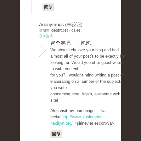
回复
Anonymous (未验证)
星期三, 06/05/2019 - 03:44
永久连接
冒个泡吧！ | 泡泡
We absolutely love your blog and find
almost all of your post's to be exactly I'm
looking for. Would you offer guest writers
to write content
for you? I wouldn't mind writing a post or
elaborating on a number of the subjects
you write
concerning here. Again, awesome web
site!
Also visit my homepage ... <a
href="
http://www.uluslararasi-
nakliyat.org/">
şirinevler escort</a>
回复