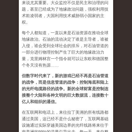
来说尤其重要。大众监控不仅是民主和治理的问
题，甚至已经成为了地缘政治问题，强权利用技
术欺凌弱者，大国利用技术威胁弱小国家的主
权。
每个人都知道，一直以来是石油资源在推动全球
地缘政治。石油的流动决定了谁是主导者，谁被
入侵，谁会受到全球社会的排斥，对石油管道的
一部分进行物理控制产生了巨大的地缘政治力
量，克里姆林宫一个指令就可以让东欧和德国整
个冬天没有热源……
但数字时代来了，新的游戏已经不再是石油管道
的战争，而是信息管道的战争：控制海底和陆上
的光纤电缆路径的战争。新的全球财富是控制连
接整个大陆和各种文明的巨大数据流，连接数十
亿人和组织的通信。
在互联网和电话上，来往拉丁美洲的所有线路都
通过美国，这已经不是什么秘密了，互联网基础
设施通过实际穿越美国边界的光纤线路将来往于
南美洲的99%的流量引导出去。每一天，来自整