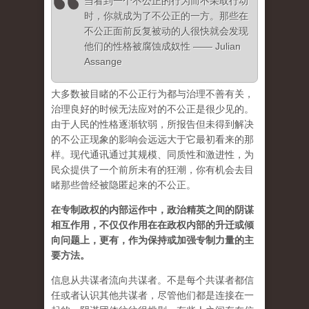
当看到一个不公正的行为而不采取行动
时，你就成为了不公正的一方。那些在
不公正面前反复被动的人很快就会发现
他们的性格被腐蚀成奴性 —— Julian
Assange
大多数被目睹的不公正行为都与治理不善有关，
治理良好的时候无法应对的不公正是很少见的。
由于人民的性格逐渐软弱，所报告但未得到解决
的不公正现象的影响会远远大于它最初看来的那
样。现代通讯通过其规模、同质性和激进性，为
民众提供了一个前所未有的狂潮，你有机会去目
睹那些曾经被隐匿起来的不公正。
在专制政权的内部运作中，政治精英之间的阴谋
相互作用，不仅仅作用在在政权内部的升迁或倾
向问题上，更有，作为保持或加强专制力量的主
要方法。
信息从共谋者流向共谋者。不是每个共谋者都信
任或者认识其他共谋者，尽管他们都是连接在一