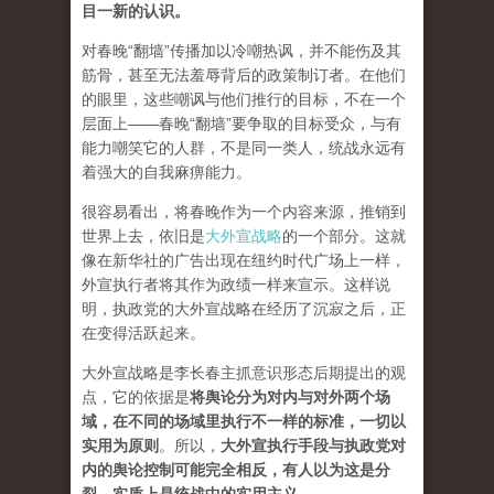
目一新的认识。
对春晚“翻墙”传播加以冷嘲热讽，并不能伤及其
筋骨，甚至无法羞辱背后的政策制订者。在他们
的眼里，这些嘲讽与他们推行的目标，不在一个
层面上——春晚“翻墙”要争取的目标受众，与有
能力嘲笑它的人群，不是同一类人，统战永远有
着强大的自我麻痹能力。
很容易看出，将春晚作为一个内容来源，推销到
世界上去，依旧是
大外宣战略
的一个部分。这就
像在新华社的广告出现在纽约时代广场上一样，
外宣执行者将其作为政绩一样来宣示。这样说
明，执政党的大外宣战略在经历了沉寂之后，正
在变得活跃起来。
大外宣战略是李长春主抓意识形态后期提出的观
点，它的依据是
将舆论分为对内与对外两个场
域，在不同的场域里执行不一样的标准，一切以
实用为原则
。所以，
大外宣执行手段与执政党对
内的舆论控制可能完全相反，有人以为这是分