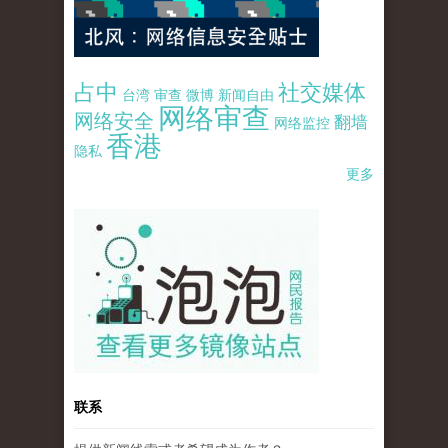
占中
社交媒体
台湾
审查
微博
新闻自由
网络审查
网络安全
翻墙
网络监控
香港
隐私
更多
pao-pao-banner-mirror-site-120814.jpg
联系