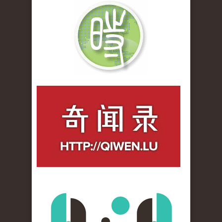
qiwenlu_logo.jpg