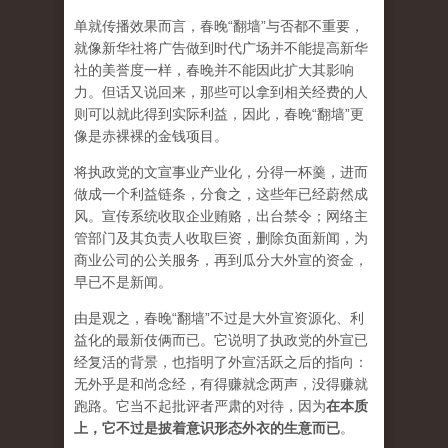
单就传播效果而言，春晚“翻墙”与否都不重要，
就像新华社将广告做到时代广场并不能提高新华
社的美誉度一样，春晚并不能因此扩大其影响
力。但话又说回来，那些可以拿到相关经费的人
则可以就此得到实际利益，因此，春晚“翻墙”更
像是赤裸裸的金钱项目。
将执政党的文宣事业产业化，分得一杯羹，进而
做成一个利益链条，分食之，这些年已经蔚然成
风。宣传系统收取企业贿赂，出台禁令；网络主
管部门及其负责人收取巨资，删除负面新闻，为
商业公司的公关服务，再到瓜分大外宣的资金，
早已不是新闻。
由是观之，春晚“翻墙”不过是大外宣资源化、利
益化的最新伎俩而已。它说明了执政党的外宣已
经复活的背景，也指明了外宣活跃之后的指向：
无外乎是和尚念经，有得赚就念两声，没得赚就
跑路。它当不起批评者严肃的对待，因为
在本质
上，它不过是披着意识形态外衣的生意而已
。