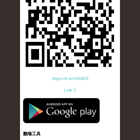
https://tr.im/hN4K9
Link 2
standard-icon-googleplay-app-store.png
翻墙工具