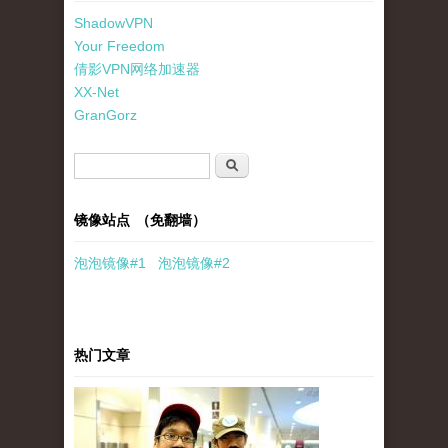
ShadowVPN
Your Freedom
倩影VPN网络加速器
XX-Net
GranGorz
搜索表单
搜索
镜像站点 （免翻墙）
泡泡
镜像
#1
泡泡
镜像#2
热门文章