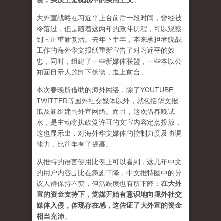
裂，实质上是统战中的实用主义
。
大外宣战略在习近平上台前后一段时间，曾经被
冷落过，但是随着这两年的政斗历程，可以观察
到它正重新复活。去年下半年，本来承担者统战
工作的海外华文报纸重新宣告了对习近平的效
忠，同时，组建了一些新媒体联盟，一些本以公
知面目示人的卸下伪装，走上前台。
本次春晚所借助的海外网络，除了YOUTUBE、
TWITTER等国外社交媒体以外，就包括华文报
纸及新组建的外宣网络。而且，这次借春晚试
水，是主动将执政党许可的文宣内容定点投放，
这也显示出，对海外华文媒体的控制力度及协调
能力，比往年有了提高。
从推特的语言使用比例上可以看到，这几年中文
的用户内容占比在急剧下降，中文推特圈中的异
议人群保持不变，但活跃度也有所下降；
在大外
宣的资金支持下，党媒开始有意识地向境外社交
媒体入侵，体现存在感，这佐证了大外宣的资金
相当充沛
。