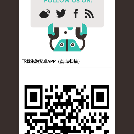
下载泡泡安卓APP（点击/扫描）