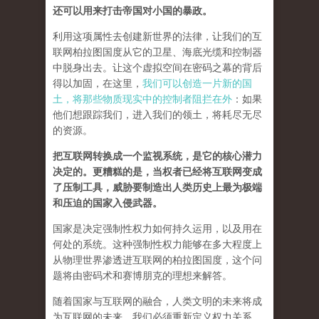
还可以用来打击帝国对小国的暴政。
利用这项属性去创建新世界的法律，让我们的互
联网柏拉图国度从它的卫星、海底光缆和控制器
中脱身出去。让这个虚拟空间在密码之幕的背后
得以加固，在这里，
我们可以创造一片新的国
土，将那些物质现实中的控制者阻拦在外
：如果
他们想跟踪我们，进入我们的领土，将耗尽无尽
的资源。
把互联网转换成一个监视系统，是它的核心潜力
决定的。更糟糕的是，当权者已经将互联网变成
了压制工具，威胁要制造出人类历史上最为极端
和压迫的国家入侵武器。
国家是决定强制性权力如何持久运用，以及用在
何处的系统。这种强制性权力能够在多大程度上
从物理世界渗透进互联网的柏拉图国度，这个问
题将由密码术和赛博朋克的理想来解答。
随着国家与互联网的融合，人类文明的未来将成
为互联网的未来，我们必须重新定义权力关系。