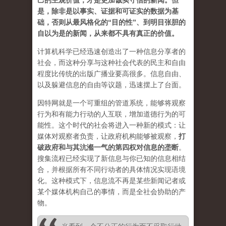
己的主观价值，才是更加诚实守信的新闻。但
是，除非是以事实、证据和可证实的数据为基
础，否则从最风格化的“目的性”、到明目张胆的
自以为是的新闻，从来都不具有真正的价值。
计算机科学已经迅速创造出了一种信息分享者的
社会，而这种分享与这种社会代表的民主和自由
程度比传统的出版广播业要高很多。信息自由、
以及躲避信息的自由等议题，迅速摆上了台面。
因特网就是一个可重组的管道系统，能够将观察
行为和有能力行动的人互联，增加道德行为的可
能性。这个时代的社会将进入一种新的模式：让
媒体对观察者负责，让政府机构能够被观察，
打
破政府和与其沆瀣一气的第四权对信息的垄断
。
搜集流程已经实现了新信息与你已知的信息相结
合，并根据所有不同行动者的具体情况实现语境
化。这种模式下，信息流不再是某些新闻记者或
某个媒体机构自己的事情，而是全社会协助的产
物。