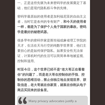
一。正是这些先驱为未来密码学的发展奠定了基
础，他们是现代隐私权斗争的先锋。
密码学最原始的使用者是加利福尼亚的自由主义
者，当时它是各州的专有财产，
和今天的使用者
一样，都是为了保护个人免于国家的暴政。密码
学是最好的秘密武器。
很多早年的密码学家是斯坦福或麻省理工学院的
天才，生活在天马行空的纯数学世界里，他们主
要担心的是如何保护隐私。如果安全性无法保
证，计算机时代的生活可以简简单单地被监视、
控制和滥用。
时至今日，这个世界已经不是“老大哥正在看着
你”的问题了，而是老大哥在控制你的手指、控
制你的思维活动，禁止你独立地去发现世界、获
取信息，老大哥就在你家里，就装在你刚从电子
商店买回来的设备里。
Many privacy advocates justify a