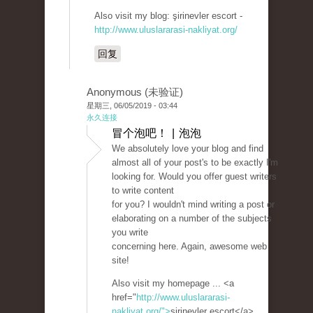
Also visit my blog: şirinevler escort -
http://www.uluslararasi-nakliyat.org/
回复
Anonymous (未验证)
星期三, 06/05/2019 - 03:44
永久连接
冒个泡吧！ | 泡泡
We absolutely love your blog and find
almost all of your post's to be exactly I'm
looking for. Would you offer guest writers
to write content
for you? I wouldn't mind writing a post or
elaborating on a number of the subjects
you write
concerning here. Again, awesome web
site!
Also visit my homepage ... <a
href="
http://www.uluslararasi-
nakliyat.org/">
şirinevler escort</a>