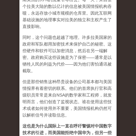
个拉美大陆的数以亿计的信息被美国情报机构吞
噬，永远存放小城市规模的仓库里。因此互联网
基础设施的地理事实对拉美的独立和主权产生了
直接影响。
同时，这个问题也超越了地理。许多拉美国家的
政府和军​​队都用加密技术来保护自己的秘密。这
些硬件和软件可以加密消息，然后在另一端解
密。政府购买这些设施是为了保密——通常是以
牺牲人民的利益为代价——因为他们害怕通讯被
截取。
但是那些销售这种昂贵设备的公司基本都与美国
情报界有着密切的联系。他们的首席执行官和高
级职员常常是来自NSA的数学家和工程师，就发
明而言，他们创造了监视状态。谁在使用这些技
术或者如何使用并不重要，美国情报机构仍然可
以解析信号并读取信息。
这也是为什么国际上一直在呼吁警惕对中国数字
技术的引进，而美国能拒绝中国华为，但另一些