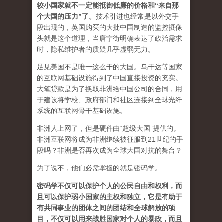
较小国家就不一定能抵御低廉的价格和“来自那
个大国的压力”了
。
技术引进也经常是以外交手
段出现的，英国购买的大批中国制造的监控摄像
头就是这个道理，当唐宁街明确表达了政治需求
时，隐私维护者的质疑几乎虚弱无力。
足见美国不是唯一这么干的大国。乌干达等国家
的互联网基础设施得到了中国直接投资的充实。
大笔贷款是为了换取非洲给中国公司的合同，用
于建设将学校、政府部门和社区连接到全球光纤
系统的互联网骨干基础设施。
非洲人上网了，但是硬件由“超级大国”提供的。
非洲互联网将成为非洲继续被征服到21世纪的手
段吗？非洲是否再次成为全球大国对抗的舞台？
为了说不，他们必需掌握的就是密码学。
密码学不仅可以保护个人的公民自由和权利，而
且可以保护弱小国家的主权和独立，它是有助于
有共同事业的团体之间的团结和全球解放的项
目，不仅可以用来战胜国家对个人的暴政，而且