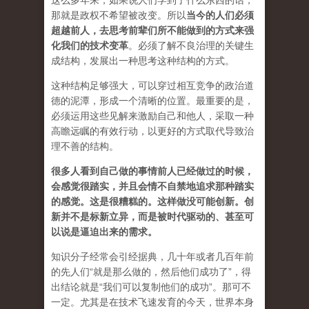
这么多年来，如果说人们学到了什么东西的话，
那就是政权不希望被改变。所以
当今的人们必须
超越前人，去思考前辈们所不能做到的方式来强
化我们的技术变革
。必须了解不良治理的关键生
成结构，发展出一种思考这种结构的方式。
这种结构足够强大，可以穿过相互竞争的政治道
德的泥潭，形成一个清晰的位置。最重要的是，
必须运用这些见解来激励自己和他人，采取一种
高瞻远瞩的有效行动，以更好的方式取代导致治
理不善的结构。
很多人看到自己做的事情前人已经做过的时候，
会感觉很踏实，并且会情不自禁地追求那种踏实
的感觉。这是很糟糕的。这样做没可能创新。创
新并不是标新立异，而是被时代驱动的、甚至可
以说是逼迫出来的需求。
知识分子经常会引经据典，几十年或者几百年前
的先人们“就是那么做的，然后他们成功了”，得
出结论就是“我们可以复制他们的成功”。那可不
一定。尤其是在技术飞速发育的今天，世界本身