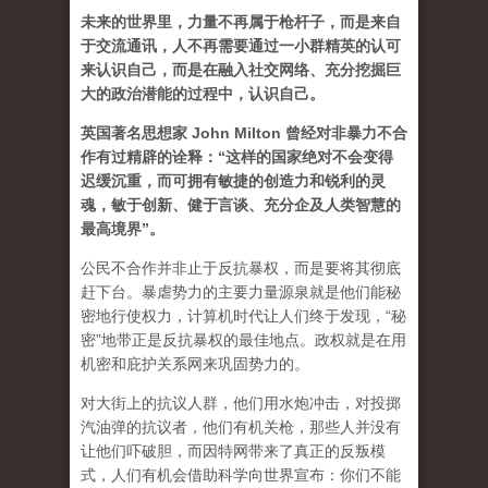
未来的世界里，力量不再属于枪杆子，而是来自
于交流通讯，人不再需要通过一小群精英的认可
来认识自己，而是在融入社交网络、充分挖掘巨
大的政治潜能的过程中，认识自己。
英国著名思想家 John Milton 曾经对非暴力不合
作有过精辟的诠释：“这样的国家绝对不会变得
迟缓沉重，而可拥有敏捷的创造力和锐利的灵
魂，敏于创新、健于言谈、充分企及人类智慧的
最高境界”。
公民不合作并非止于反抗暴权，而是要将其彻底
赶下台。暴虐势力的主要力量源泉就是他们能秘
密地行使权力，计算机时代让人们终于发现，“秘
密”地带正是反抗暴权的最佳地点。政权就是在用
机密和庇护关系网来巩固势力的。
对大街上的抗议人群，他们用水炮冲击，对投掷
汽油弹的抗议者，他们有机关枪，那些人并没有
让他们吓破胆，而因特网带来了真正的反叛模
式，人们有机会借助科学向世界宣布：你们不能