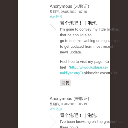
Anonymous (未验证)
星期三, 06/05/2019 - 07:40
永久连接
冒个泡吧！ | 泡泡
I'm gone to convey my little brother,
that he should also
go to see this weblog on regular basis
to get updated from most recent
news update.
Feel free to visit my page; <a
href="
http://www.uluslararasi-
nakliyat.org/">
şirinevler escort</a>
回复
Anonymous (未验证)
星期四, 06/06/2019 - 05:19
永久连接
冒个泡吧！ | 泡泡
I've been browsing on-line greater than
three hours