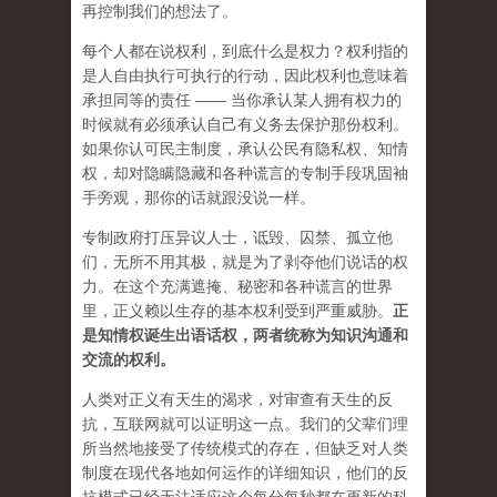
再控制我们的想法了。
每个人都在说权利，到底什么是权力？权利指的
是人自由执行可执行的行动，因此权利也意味着
承担同等的责任 —— 当你承认某人拥有权力的
时候就有必须承认自己有义务去保护那份权利。
如果你认可民主制度，承认公民有隐私权、知情
权，却对隐瞒隐藏和各种谎言的专制手段巩固袖
手旁观，那你的话就跟没说一样。
专制政府打压异议人士，诋毁、囚禁、孤立他
们，无所不用其极，就是为了剥夺他们说话的权
力。在这个充满遮掩、秘密和各种谎言的世界
里，正义赖以生存的基本权利受到严重威胁。
正
是知情权诞生出语话权，两者统称为知识沟通和
交流的权利。
人类对正义有天生的渴求，对审查有天生的反
抗，互联网就可以证明这一点。我们的父辈们理
所当然地接受了传统模式的存在，但缺乏对人类
制度在现代各地如何运作的详细知识，他们的反