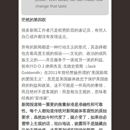
change that lasts.
茫然的第四权
很多新闻工作者只是权势阶层的速记员，有些人
自己或许都没有发现这点。
所有的新闻都是一种行动主义的形式，其选择都
包含着高度主观的假设——文化的、政治的或民
族主义的——并且服务于一派或另一派的利益。
前布什D.O.J.律师杰克·戈德史密斯（Jack
Goldsmith）在2011年曾经赞扬所谓的“美国新闻
的爱国主义”，意思是美国媒体效忠于保护美国政
府的利益和政策。这不可能是一件高尚的事情，
而且绝对不是客观的：而是相当主观的，意味着
经典的“宣传家”。
新闻报道唯一重要的衡量标准是准确性和可靠
性。每个人都知道传统对新闻媒体客观性的原始
要求，虽然如今时代变了，媒介变了，如果你必
需带上主观的话，坦白地说，披露而不是隐藏自