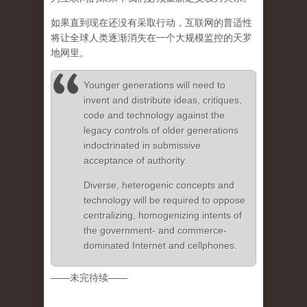
如果直到现在还没有采取行动，互联网的普适性
将让全球人类逐渐消失在一个大规模监控的天罗
地网里。
Younger generations will need to
invent and distribute ideas, critiques,
code and technology against the
legacy controls of older generations
indoctrinated in submissive
acceptance of authority.
Diverse, heterogenic concepts and
technology will be required to oppose
centralizing, homogenizing intents of
the government- and commerce-
dominated Internet and cellphones.
——未完待续——