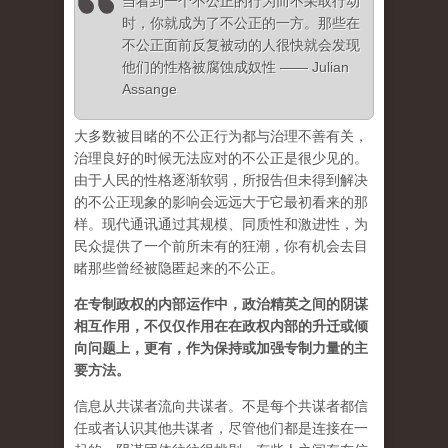
当看到一个不公正的行为而不采取行动
时，你就成为了不公正的一方。那些在
不公正面前反复被动的人很快就会发现
他们的性格被腐蚀成奴性 —— Julian
Assange
大多数被目睹的不公正行为都与治理不善有关，
治理良好的时候无法应对的不公正是很少见的。
由于人民的性格逐渐软弱，所报告但未得到解决
的不公正现象的影响会远远大于它最初看来的那
样。现代通讯通过其规模、同质性和激进性，为
民众提供了一个前所未有的狂潮，你有机会去目
睹那些曾经被隐匿起来的不公正。
在专制政权的内部运作中，政治精英之间的阴谋
相互作用，不仅仅作用在在政权内部的升迁或倾
向问题上，更有，作为保持或加强专制力量的主
要方法。
信息从共谋者流向共谋者。不是每个共谋者都信
任或者认识其他共谋者，尽管他们都是连接在一