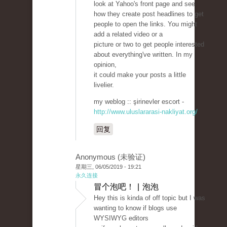
look at Yahoo's front page and see
how they create post headlines to get
people to open the links. You might
add a related video or a
picture or two to get people interested
about everything've written. In my
opinion,
it could make your posts a little
livelier.
my weblog :: şirinevler escort -
http://www.uluslararasi-nakliyat.org/
回复
Anonymous (未验证)
星期三, 06/05/2019 - 19:21
永久连接
冒个泡吧！ | 泡泡
Hey this is kinda of off topic but I was
wanting to know if blogs use
WYSIWYG editors