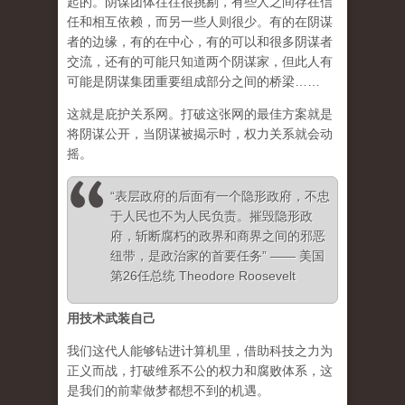
起的。阴谋团体往往很挑剔，有些人之间存在信
任和相互依赖，而另一些人则很少。有的在阴谋
者的边缘，有的在中心，有的可以和很多阴谋者
交流，还有的可能只知道两个阴谋家，但此人有
可能是阴谋集团重要组成部分之间的桥梁……
这就是庇护关系网。打破这张网的最佳方案就是
将阴谋公开，当阴谋被揭示时，权力关系就会动
摇。
“表层政府的后面有一个隐形政府，不忠
于人民也不为人民负责。摧毁隐形政
府，斩断腐朽的政界和商界之间的邪恶
纽带，是政治家的首要任务” —— 美国
第26任总统 Theodore Roosevelt
用技术武装自己
我们这代人能够钻进计算机里，借助科技之力为
正义而战，打破维系不公的权力和腐败体系，这
是我们的前辈做梦都想不到的机遇。