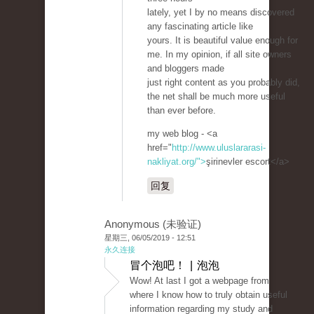
lately, yet I by no means discovered
any fascinating article like
yours. It is beautiful value enough for
me. In my opinion, if all site owners
and bloggers made
just right content as you probably did,
the net shall be much more useful
than ever before.
my web blog - <a
href="
http://www.uluslararasi-
nakliyat.org/">
şirinevler escort</a>
回复
Anonymous (未验证)
星期三, 06/05/2019 - 12:51
永久连接
冒个泡吧！ | 泡泡
Wow! At last I got a webpage from
where I know how to truly obtain useful
information regarding my study and