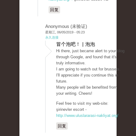
回复
Anonymous (未验证)
星期三, 06/05/2019 - 05:23
永久连接
冒个泡吧！ | 泡泡
Hi there, just became alert to your blog
through Google, and found that it's
truly informative.
I am going to watch out for brussels.
I'll appreciate if you continue this in
future.
Many people will be benefited from
your writing. Cheers!
Feel free to visit my web-site:
şirinevler escort -
http://www.uluslararasi-nakliyat.org/
回复