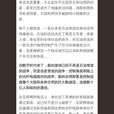
来说尤其重要。大众监控不仅是民主和治理的问
题，甚至已经成为了地缘政治问题，强权利用技
术欺凌弱者，大国利用技术威胁弱小国家的主
权。
每个人都知道，一直以来是石油资源在推动全球
地缘政治。石油的流动决定了谁是主导者，谁被
入侵，谁会受到全球社会的排斥，对石油管道的
一部分进行物理控制产生了巨大的地缘政治力
量，克里姆林宫一个指令就可以让东欧和德国整
个冬天没有热源……
但数字时代来了，新的游戏已经不再是石油管道
的战争，而是信息管道的战争：控制海底和陆上
的光纤电缆路径的战争。新的全球财富是控制连
接整个大陆和各种文明的巨大数据流，连接数十
亿人和组织的通信。
在互联网和电话上，来往拉丁美洲的所有线路都
通过美国，这已经不是什么秘密了，互联网基础
设施通过实际穿越美国边界的光纤线路将来往于
南美洲的99%的流量引导出去。每一天，来自整