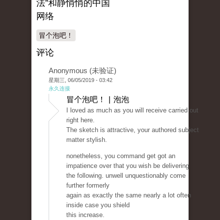
法”和静悄悄的中国
网络
冒个泡吧！
评论
Anonymous (未验证)
星期三, 06/05/2019 - 03:42
永久连接
冒个泡吧！ | 泡泡
I loved as much as you will receive carried out
right here.
The sketch is attractive, your authored subject
matter stylish.
nonetheless, you command get got an
impatience over that you wish be delivering
the following. unwell unquestionably come
further formerly
again as exactly the same nearly a lot often
inside case you shield
this increase.