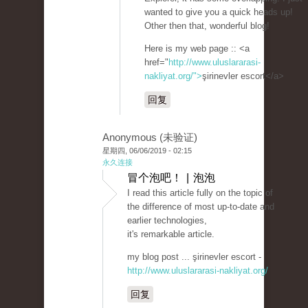
wanted to give you a quick heads up!
Other then that, wonderful blog!
Here is my web page :: <a
href="
http://www.uluslararasi-
nakliyat.org/">
şirinevler escort</a>
回复
Anonymous (未验证)
星期四, 06/06/2019 - 02:15
永久连接
冒个泡吧！ | 泡泡
I read this article fully on the topic of
the difference of most up-to-date and
earlier technologies,
it's remarkable article.
my blog post ... şirinevler escort -
http://www.uluslararasi-nakliyat.org/
回复