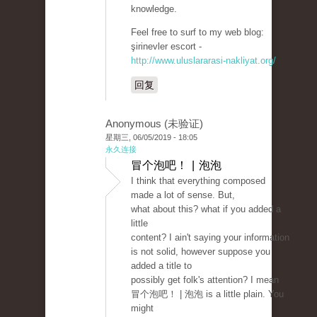
knowledge.
Feel free to surf to my web blog:
şirinevler escort -
http://www.uluslararasi-nakliyat.org/
回复
Anonymous (未验证)
星期三, 06/05/2019 - 18:05
永久连接
冒个泡吧！ | 泡泡
I think that everything composed
made a lot of sense. But,
what about this? what if you added a
little
content? I ain't saying your information
is not solid, however suppose you
added a title to
possibly get folk's attention? I mean
冒个泡吧！ | 泡泡 is a little plain. You
might