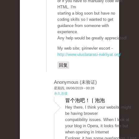
or if you have to manually code with
HTML. I'm
starting a blog soon but have no
coding skills so I wanted to get
guidance from someone with
experience.
Any help would be greatly appreciated!
My web site; şirinevler escort -
http://www.uluslararasi-nakliyat.org/
回复
Anonymous (未验证)
星期四, 06/06/2019 - 00:28
永久连接
冒个泡吧！ | 泡泡
Hey there, I think your website might
be having browser
compatibility issues. When I look at
your blog in Opera, it looks fine but
when opening in Internet
Explorer, it has some overlapping. I just