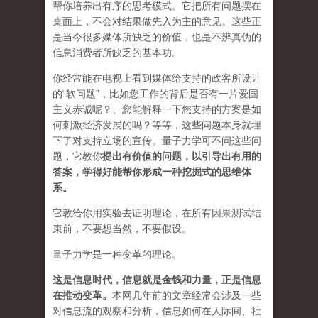
帮你培养出有序的思考模式。它把所有问题摆在
桌面上，不会对结果做先入为主的意见。这些正
是当今很多媒体所缺乏的价值，也是不辨真伪的
信息消费者所缺乏的基本功。
你经常能在电视上看到媒体给支持的政客所设计
的“软问题”，比如您工作的背后是否有一片爱国
主义赤诚呢？、您能解释一下您支持的方案是如
何刺激经济发展的吗？等等，这些问题本身就埋
下了对支持立场的宣传。量子力学可不问这些问
题，它教你
提出有价值的问题，以引导出有用的
答案，学得好能帮你形成一种挖掘式的思维体
系。
它教给你用实验去证明理论，在所有因果测试结
束前，不要想当然，不要假设。
量子力学是一种变革的理论。
这是信息时代，信息就是金钱和力量，正是信息
在推动变革
。
本网几年前的文章经常会涉及一些
对信息流的观察和分析，信息如何在人际间、社