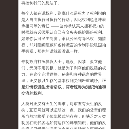
再控制我们的想法了。
每个人都在说权利，到底什么是权力？权利指的
是人自由执行可执行的行动，因此权利也意味着
承担同等的责任 —— 当你承认某人拥有权力的
时候就有必须承认自己有义务去保护那份权利。
如果你认可民主制度，承认公民有隐私权、知情
权，却对隐瞒隐藏和各种谎言的专制手段巩固袖
手旁观，那你的话就跟没说一样。
专制政府打压异议人士，诋毁、囚禁、孤立他
们，无所不用其极，就是为了剥夺他们说话的权
力。在这个充满遮掩、秘密和各种谎言的世界
里，正义赖以生存的基本权利受到严重威胁。
正
是知情权诞生出语话权，两者统称为知识沟通和
交流的权利。
人类对正义有天生的渴求，对审查有天生的反
抗，互联网就可以证明这一点。我们的父辈们理
所当然地接受了传统模式的存在，但缺乏对人类
制度在现代各地如何运作的详细知识，他们的反