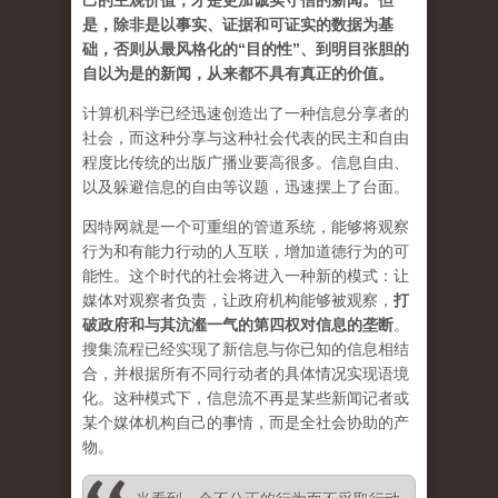
己的主观价值，才是更加诚实守信的新闻。但
是，除非是以事实、证据和可证实的数据为基
础，否则从最风格化的“目的性”、到明目张胆的
自以为是的新闻，从来都不具有真正的价值。
计算机科学已经迅速创造出了一种信息分享者的
社会，而这种分享与这种社会代表的民主和自由
程度比传统的出版广播业要高很多。信息自由、
以及躲避信息的自由等议题，迅速摆上了台面。
因特网就是一个可重组的管道系统，能够将观察
行为和有能力行动的人互联，增加道德行为的可
能性。这个时代的社会将进入一种新的模式：让
媒体对观察者负责，让政府机构能够被观察，
打
破政府和与其沆瀣一气的第四权对信息的垄断
。
搜集流程已经实现了新信息与你已知的信息相结
合，并根据所有不同行动者的具体情况实现语境
化。这种模式下，信息流不再是某些新闻记者或
某个媒体机构自己的事情，而是全社会协助的产
物。