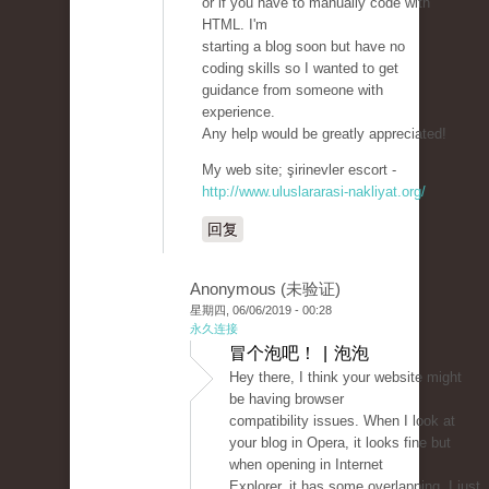
or if you have to manually code with
HTML. I'm
starting a blog soon but have no
coding skills so I wanted to get
guidance from someone with
experience.
Any help would be greatly appreciated!
My web site; şirinevler escort -
http://www.uluslararasi-nakliyat.org/
回复
Anonymous (未验证)
星期四, 06/06/2019 - 00:28
永久连接
冒个泡吧！ | 泡泡
Hey there, I think your website might
be having browser
compatibility issues. When I look at
your blog in Opera, it looks fine but
when opening in Internet
Explorer, it has some overlapping. I just