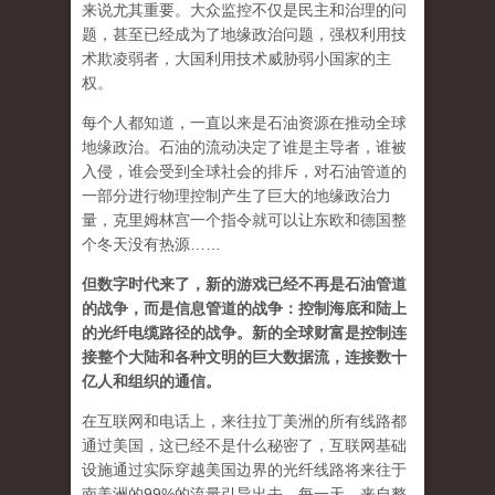
来说尤其重要。大众监控不仅是民主和治理的问
题，甚至已经成为了地缘政治问题，强权利用技
术欺凌弱者，大国利用技术威胁弱小国家的主
权。
每个人都知道，一直以来是石油资源在推动全球
地缘政治。石油的流动决定了谁是主导者，谁被
入侵，谁会受到全球社会的排斥，对石油管道的
一部分进行物理控制产生了巨大的地缘政治力
量，克里姆林宫一个指令就可以让东欧和德国整
个冬天没有热源……
但数字时代来了，新的游戏已经不再是石油管道
的战争，而是信息管道的战争：控制海底和陆上
的光纤电缆路径的战争。新的全球财富是控制连
接整个大陆和各种文明的巨大数据流，连接数十
亿人和组织的通信。
在互联网和电话上，来往拉丁美洲的所有线路都
通过美国，这已经不是什么秘密了，互联网基础
设施通过实际穿越美国边界的光纤线路将来往于
南美洲的99%的流量引导出去。每一天，来自整