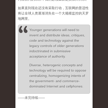
如果直到现在还没有采取行动，互联网的普适性
将让全球人类逐渐消失在一个大规模监控的天罗
地网里。
Younger generations will need to
invent and distribute ideas, critiques,
code and technology against the
legacy controls of older generations
indoctrinated in submissive
acceptance of authority.
Diverse, heterogenic concepts and
technology will be required to oppose
centralizing, homogenizing intents of
the government- and commerce-
dominated Internet and cellphones.
——未完待续——