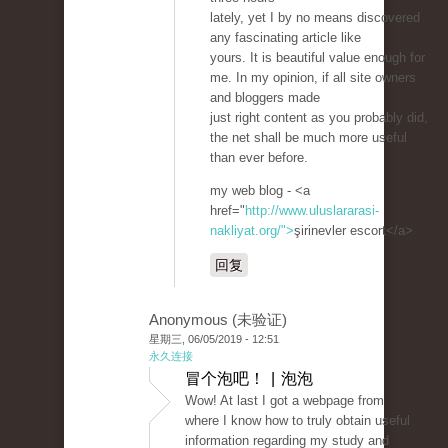
lately, yet I by no means discovered
any fascinating article like
yours. It is beautiful value enough for
me. In my opinion, if all site owners
and bloggers made
just right content as you probably did,
the net shall be much more useful
than ever before.
my web blog - <a
href="
http://www.uluslararasi-
nakliyat.org/">
şirinevler escort</a>
回复
Anonymous (未验证)
星期三, 06/05/2019 - 12:51
永久连接
冒个泡吧！ | 泡泡
Wow! At last I got a webpage from
where I know how to truly obtain useful
information regarding my study and