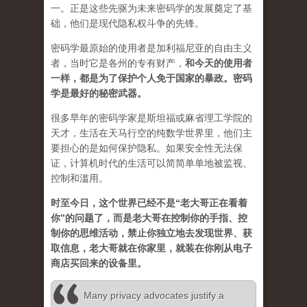
一。正是这些先驱为未来密码学的发展奠定了基
础，他们是现代隐私权斗争的先锋。
密码学最原始的使用者是加利福尼亚的自由主义
者，当时它是各州的专有财产，
和今天的使用者
一样，都是为了保护个人免于国家的暴政。密码
学是最好的秘密武器。
很多早年的密码学家是斯坦福或麻省理工学院的
天才，生活在天马行空的纯数学世界里，他们主
要担心的是如何保护隐私。如果安全性无法保
证，计算机时代的生活可以简简单单地被监视、
控制和滥用。
时至今日，这个世界已经不是“老大哥正在看着
你”的问题了，而是老大哥在控制你的手指、控
制你的思维活动，禁止你独立地去发现世界、获
取信息，老大哥就在你家里，就装在你刚从电子
商店买回来的设备里。
Many privacy advocates justify a