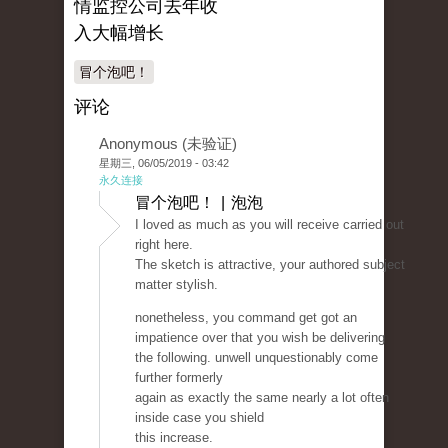
情监控公司去年收
入大幅增长
冒个泡吧！
评论
Anonymous (未验证)
星期三, 06/05/2019 - 03:42
永久连接
冒个泡吧！ | 泡泡
I loved as much as you will receive carried out
right here.
The sketch is attractive, your authored subject
matter stylish.
nonetheless, you command get got an
impatience over that you wish be delivering
the following. unwell unquestionably come
further formerly
again as exactly the same nearly a lot often
inside case you shield
this increase.