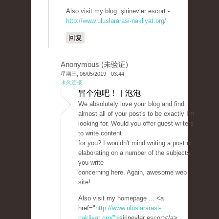
Also visit my blog: şirinevler escort -
http://www.uluslararasi-nakliyat.org/
回复
Anonymous (未验证)
星期三, 06/05/2019 - 03:44
永久连接
冒个泡吧！ | 泡泡
We absolutely love your blog and find
almost all of your post's to be exactly I'm
looking for. Would you offer guest writers
to write content
for you? I wouldn't mind writing a post or
elaborating on a number of the subjects
you write
concerning here. Again, awesome web
site!
Also visit my homepage ... <a
href="
http://www.uluslararasi-
nakliyat.org/">
şirinevler escort</a>