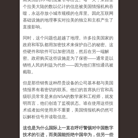
个拉美大陆的数以亿计的信息被美国情报机构吞
噬，永远存放小城市规模的仓库里。因此互联网
基础设施的地理事实对拉美的独立和主权产生了
直接影响。
同时，这个问题也超越了地理。许多拉美国家的
政府和军​​队都用加密技术来保护自己的秘密。这
些硬件和软件可以加密消息，然后在另一端解
密。政府购买这些设施是为了保密——通常是以
牺牲人民的利益为代价——因为他们害怕通讯被
截取。
但是那些销售这种昂贵设备的公司基本都与美国
情报界有着密切的联系。他们的首席执行官和高
级职员常常是来自NSA的数学家和工程师，就发
明而言，他们创造了监视状态。谁在使用这些技
术或者如何使用并不重要，美国情报机构仍然可
以解析信号并读取信息。
这也是为什么国际上一直在呼吁警惕对中国数字
技术的引进，而美国能拒绝中国华为，但另一些