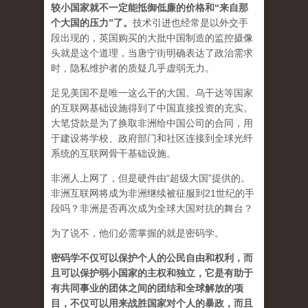
较小国家就不一定能抵御低廉的价格和“来自那
个大国的压力”了
。
技术引进也经常是以外交手
段出现的，英国购买的大批中国制造的监控摄像
头就是这个道理，当唐宁街明确表达了政治需求
时，隐私维护者的质疑几乎虚弱无力。
足见美国不是唯一这么干的大国。乌干达等国家
的互联网基础设施得到了中国直接投资的充实。
大笔贷款是为了换取非洲给中国公司的合同，用
于建设将学校、政府部门和社区连接到全球光纤
系统的互联网骨干基础设施。
非洲人上网了，但是硬件由“超级大国”提供的。
非洲互联网将成为非洲继续被征服到21世纪的手
段吗？非洲是否再次成为全球大国对抗的舞台？
为了说不，他们必需掌握的就是密码学。
密码学不仅可以保护个人的公民自由和权利，而
且可以保护弱小国家的主权和独立，它是有助于
有共同事业的团体之间的团结和全球解放的项
目，不仅可以用来战胜国家对个人的暴政，而且