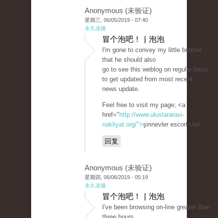
Anonymous (未验证)
星期三, 06/05/2019 - 07:40
永久连接
冒个泡吧！ | 泡泡
I'm gone to convey my little brother,
that he should also
go to see this weblog on regular basis
to get updated from most recent
news update.
Feel free to visit my page; <a
href="
http://www.uluslararasi-
nakliyat.org/">
şirinevler escort</a>
回复
Anonymous (未验证)
星期四, 06/06/2019 - 05:19
永久连接
冒个泡吧！ | 泡泡
I've been browsing on-line greater than
three hours