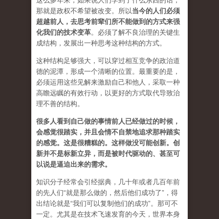
这么多年来，如果说人们学到了什么东西的话，
那就是政权不希望被改变。所以
当今的人们必须
超越前人，去思考前辈们所不能做到的方式来强
化我们的技术变革
。必须了解不良治理的关键生
成结构，发展出一种思考这种结构的方式。
这种结构足够强大，可以穿过相互竞争的政治道
德的泥潭，形成一个清晰的位置。最重要的是，
必须运用这些见解来激励自己和他人，采取一种
高瞻远瞩的有效行动，以更好的方式取代导致治
理不善的结构。
很多人看到自己做的事情前人已经做过的时候，
会感觉很踏实，并且会情不自禁地追求那种踏实
的感觉。这是很糟糕的。这样做没可能创新。创
新并不是标新立异，而是被时代驱动的、甚至可
以说是逼迫出来的需求。
知识分子经常会引经据典，几十年或者几百年前
的先人们“就是那么做的，然后他们成功了”，得
出结论就是“我们可以复制他们的成功”。那可不
一定。尤其是在技术飞速发育的今天，世界本身