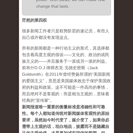
change that lasts.
茫然的第四权
很多新闻工作者只是权势阶层的速记员，有些人
自己或许都没有发现这点。
所有的新闻都是一种行动主义的形式，其选择都
包含着高度主观的假设——文化的、政治的或民
族主义的——并且服务于一派或另一派的利益。
前布什D.O.J.律师杰克·戈德史密斯（Jack
Goldsmith）在2011年曾经赞扬所谓的“美国新闻
的爱国主义”，意思是美国媒体效忠于保护美国政
府的利益和政策。这不可能是一件高尚的事情，
而且绝对不是客观的：而是相当主观的，意味着
经典的“宣传家”。
新闻报道唯一重要的衡量标准是准确性和可靠
性。每个人都知道传统对新闻媒体客观性的原始
要求，虽然如今时代变了，媒介变了，如果你必
需带上主观的话，坦白地说，披露而不是隐藏自