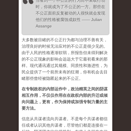
当看到一个不公正的行为而不采取行动
时，你就成为了不公正的一方。那些在
不公正面前反复被动的人很快就会发现
他们的性格被腐蚀成奴性 —— Julian
Assange
大多数被目睹的不公正行为都与治理不善有关，
治理良好的时候无法应对的不公正是很少见的。
由于人民的性格逐渐软弱，所报告但未得到解决
的不公正现象的影响会远远大于它最初看来的那
样。现代通讯通过其规模、同质性和激进性，为
民众提供了一个前所未有的狂潮，你有机会去目
睹那些曾经被隐匿起来的不公正。
在专制政权的内部运作中，政治精英之间的阴谋
相互作用，不仅仅作用在在政权内部的升迁或倾
向问题上，更有，作为保持或加强专制力量的主
要方法。
信息从共谋者流向共谋者。不是每个共谋者都信
任或者认识其他共谋者，尽管他们都是连接在一