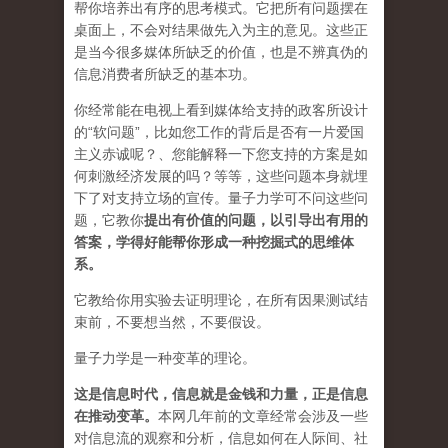
帮你培养出有序的思考模式。它把所有问题摆在
桌面上，不会对结果做先入为主的意见。这些正
是当今很多媒体所缺乏的价值，也是不辨真伪的
信息消费者所缺乏的基本功。
你经常能在电视上看到媒体给支持的政客所设计
的“软问题”，比如您工作的背后是否有一片爱国
主义赤诚呢？、您能解释一下您支持的方案是如
何刺激经济发展的吗？等等，这些问题本身就埋
下了对支持立场的宣传。量子力学可不问这些问
题，它教你
提出有价值的问题，以引导出有用的
答案，学得好能帮你形成一种挖掘式的思维体
系。
它教给你用实验去证明理论，在所有因果测试结
束前，不要想当然，不要假设。
量子力学是一种变革的理论。
这是信息时代，信息就是金钱和力量，正是信息
在推动变革
。
本网几年前的文章经常会涉及一些
对信息流的观察和分析，信息如何在人际间、社