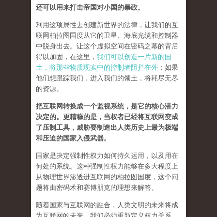
还可以用来打击帝国对小国的暴政。
利用这项属性去创建新世界的法律，让我们的互
联网柏拉图国度从它的卫星、海底光缆和控制器
中脱身出去。让这个虚拟空间在密码之幕的背后
得以加固，在这里，
我们可以创造一片新的国
土，将那些物质现实中的控制者阻拦在外
：如果
他们想跟踪我们，进入我们的领土，将耗尽无尽
的资源。
把互联网转换成一个监视系统，是它的核心潜力
决定的。更糟糕的是，当权者已经将互联网变成
了压制工具，威胁要制造出人类历史上最为极端
和压迫的国家入侵武器。
国家是决定强制性权力如何持久运用，以及用在
何处的系统。这种强制性权力能够在多大程度上
从物理世界渗透进互联网的柏拉图国度，这个问
题将由密码术和赛博朋克的理想来解答。
随着国家与互联网的融合，人类文明的未来将成
为互联网的未来，我们必须重新定义权力关系。