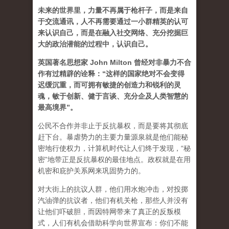
未来的世界里，力量不再属于枪杆子，而是来自
于交流通讯，人不再需要通过一小群精英的认可
来认识自己，而是在融入社交网络、充分挖掘巨
大的政治潜能的过程中，认识自己。
英国著名思想家 John Milton 曾经对非暴力不合
作有过精辟的诠释：“这样的国家绝对不会变得
迟缓沉重，而可拥有敏捷的创造力和锐利的灵
魂，敏于创新、健于言谈、充分企及人类智慧的
最高境界”。
公民不合作并非止于反抗暴权，而是要将其彻底
赶下台。暴虐势力的主要力量源泉就是他们能秘
密地行使权力，计算机时代让人们终于发现，“秘
密”地带正是反抗暴权的最佳地点。政权就是在用
机密和庇护关系网来巩固势力的。
对大街上的抗议人群，他们用水炮冲击，对投掷
汽油弹的抗议者，他们有机关枪，那些人并没有
让他们吓破胆，而因特网带来了真正的反叛模
式，人们有机会借助科学向世界宣布：你们不能