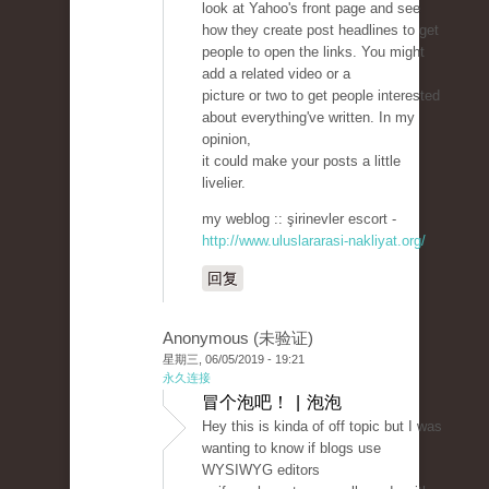
look at Yahoo's front page and see
how they create post headlines to get
people to open the links. You might
add a related video or a
picture or two to get people interested
about everything've written. In my
opinion,
it could make your posts a little
livelier.
my weblog :: şirinevler escort -
http://www.uluslararasi-nakliyat.org/
回复
Anonymous (未验证)
星期三, 06/05/2019 - 19:21
永久连接
冒个泡吧！ | 泡泡
Hey this is kinda of off topic but I was
wanting to know if blogs use
WYSIWYG editors