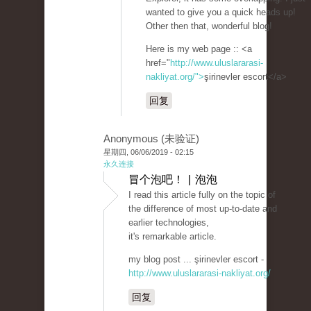
wanted to give you a quick heads up!
Other then that, wonderful blog!
Here is my web page :: <a
href="
http://www.uluslararasi-
nakliyat.org/">
şirinevler escort</a>
回复
Anonymous (未验证)
星期四, 06/06/2019 - 02:15
永久连接
冒个泡吧！ | 泡泡
I read this article fully on the topic of
the difference of most up-to-date and
earlier technologies,
it's remarkable article.
my blog post ... şirinevler escort -
http://www.uluslararasi-nakliyat.org/
回复