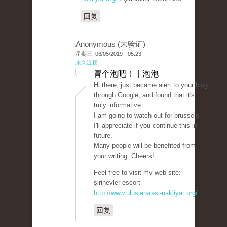
回复
Anonymous (未验证)
星期三, 06/05/2019 - 05:23
永久连接
冒个泡吧！ | 泡泡
Hi there, just became alert to your blog
through Google, and found that it's
truly informative.
I am going to watch out for brussels.
I'll appreciate if you continue this in
future.
Many people will be benefited from
your writing. Cheers!
Feel free to visit my web-site:
şirinevler escort -
http://www.uluslararasi-nakliyat.org/
回复