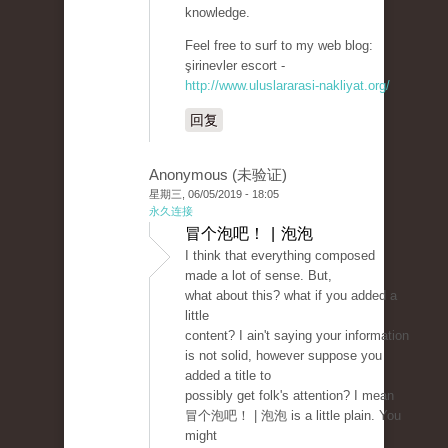
knowledge.
Feel free to surf to my web blog:
şirinevler escort -
http://www.uluslararasi-nakliyat.org/
回复
Anonymous (未验证)
星期三, 06/05/2019 - 18:05
永久连接
冒个泡吧！ | 泡泡
I think that everything composed
made a lot of sense. But,
what about this? what if you added a
little
content? I ain't saying your information
is not solid, however suppose you
added a title to
possibly get folk's attention? I mean
冒个泡吧！ | 泡泡 is a little plain. You
might