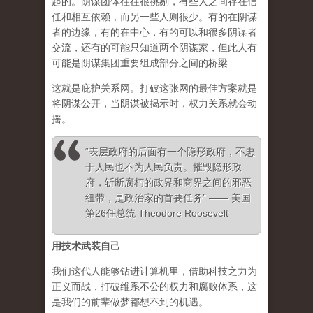
起的。阴谋团体往往很挑剔，有些人之间存在信
任和相互依赖，而另一些人则很少。有的在阴谋
者的边缘，有的在中心，有的可以和很多阴谋者
交流，还有的可能只知道两个阴谋家，但此人有
可能是阴谋集团重要组成部分之间的桥梁……
这就是庇护关系网。打破这张网的最佳方案就是
将阴谋公开，当阴谋被揭示时，权力关系就会动
摇。
“表层政府的后面有一个隐形政府，不忠
于人民也不为人民负责。摧毁隐形政
府，斩断腐朽的政界和商界之间的邪恶
纽带，是政治家的首要任务” —— 美国
第26任总统 Theodore Roosevelt
用技术武装自己
我们这代人能够钻进计算机里，借助科技之力为
正义而战，打破维系不公的权力和腐败体系，这
是我们的前辈做梦都想不到的机遇。