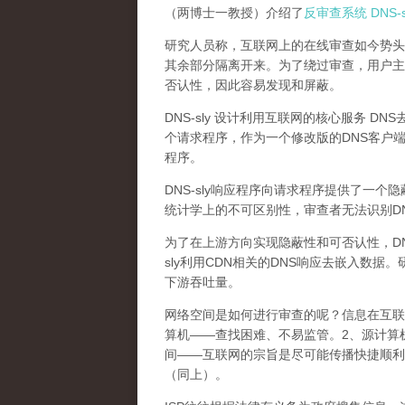
（两博士一教授）介绍了
反审查系统 DNS-s
研究人员称，互联网上的在线审查如今势头
其余部分隔离开来。
为了绕过审查，用户主
否认性，因此容易发现和屏蔽。
DNS-sly 设计利用互联网的核心服务 
个请求程序，作为一个修改版的DNS客户
程序。
DNS-sly响应程序向请求程序提供了一个隐
统计学上的不可区别性，审查者无法识别DNS
为了在上游方向实现隐蔽性和可否认性，DN
sly利用CDN相关的DNS响应去嵌入数据。
下游吞吐量。
网络空间是如何进行审查的呢？
信息在互联
算机——查找困难、不易监管。2、源计算
间——互联网的宗旨是尽可能传播快捷顺利
（同上）。