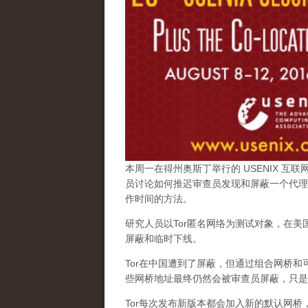
本周一在得州奥斯丁举行的 USENIX 互
员讨论如何推迟审查员发现和屏蔽一个代理
作时间的方法。
研究人员以Tor匿名网络为测试对象，在
屏蔽和临时下线。
Tor在中国遭到了屏蔽，但通过组合网桥和
些网桥地址最终仍然会被审查员屏蔽
，只是
Tor每次发布新版本都会加入新的默认网