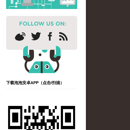
下载泡泡安卓APP（点击/扫描）