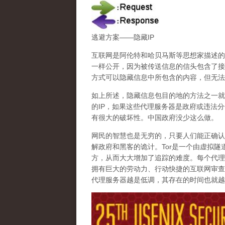
逃避方案——隐藏IP
互联网是阿伦特和哈贝马斯等思想家描述的
一样公开，因为被传送信息的信头包含了接
方式可以隐藏信息中所包含的内容，但无法
如上所述，隐藏信息包目的地的方法之一就
的IP，如果这些代理服务器是政府或违法
有很大的破坏性。中国政府没少这么做。
网民的智慧也是无穷的，
只要人们能正确认
解政府和黑客的诡计
。Tor是一个由虚拟
方，从而大大增加了追踪的难度。每个代理
拥有巨大的劳动力、行动快捷的互联网审查
代理服务器越是低调，其存在的时间也就越