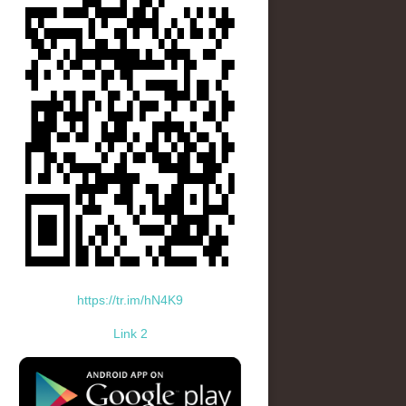
https://tr.im/hN4K9
Link 2
standard-icon-googleplay-app-store.png