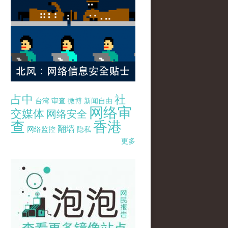
占中
社
台湾
审查
微博
新闻自由
网络审
交媒体
网络安全
查
香港
翻墙
网络监控
隐私
更多
pao-pao-banner-mirror-site-120814.jpg