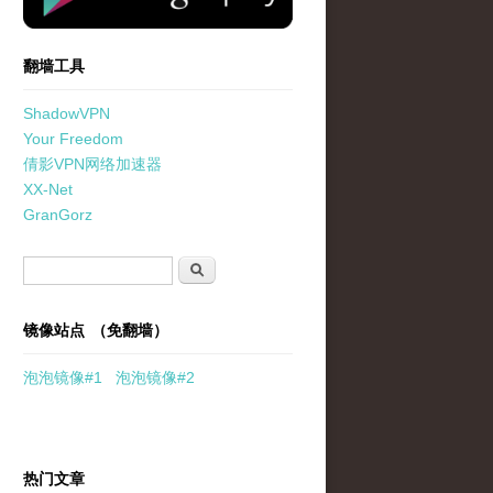
翻墙工具
ShadowVPN
Your Freedom
倩影VPN网络加速器
XX-Net
GranGorz
搜索表单
搜索
镜像站点 （免翻墙）
泡泡
镜像
#1
泡泡
镜像#2
热门文章