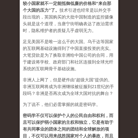
较小国家就不一定能抵御低廉的价格和“来自那
个大国的压力”了
。
技术引进也经常是以外交手
段出现的，英国购买的大批中国制造的监控摄像
头就是这个道理，当唐宁街明确表达了政治需求
时，隐私维护者的质疑几乎虚弱无力。
足见美国不是唯一这么干的大国。乌干达等国家
的互联网基础设施得到了中国直接投资的充实。
大笔贷款是为了换取非洲给中国公司的合同，用
于建设将学校、政府部门和社区连接到全球光纤
系统的互联网骨干基础设施。
非洲人上网了，但是硬件由“超级大国”提供的。
非洲互联网将成为非洲继续被征服到21世纪的手
段吗？非洲是否再次成为全球大国对抗的舞台？
为了说不，他们必需掌握的就是密码学。
密码学不仅可以保护个人的公民自由和权利，而
且可以保护弱小国家的主权和独立，它是有助于
有共同事业的团体之间的团结和全球解放的项
目，不仅可以用来战胜国家对个人的暴政，而且