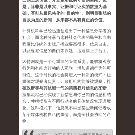
己的主观价值，才是更加诚实守信的新闻。但
是，除非是以事实、证据和可证实的数据为基
础，否则从最风格化的“目的性”、到明目张胆的
自以为是的新闻，从来都不具有真正的价值。
计算机科学已经迅速创造出了一种信息分享者的
社会，而这种分享与这种社会代表的民主和自由
程度比传统的出版广播业要高很多。信息自由、
以及躲避信息的自由等议题，迅速摆上了台面。
因特网就是一个可重组的管道系统，能够将观察
行为和有能力行动的人互联，增加道德行为的可
能性。这个时代的社会将进入一种新的模式：让
媒体对观察者负责，让政府机构能够被观察，
打
破政府和与其沆瀣一气的第四权对信息的垄断
。
搜集流程已经实现了新信息与你已知的信息相结
合，并根据所有不同行动者的具体情况实现语境
化。这种模式下，信息流不再是某些新闻记者或
某个媒体机构自己的事情，而是全社会协助的产
物。