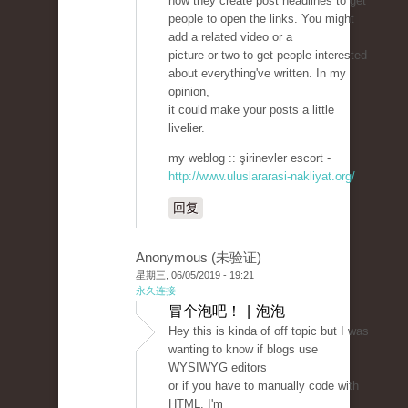
how they create post headlines to get
people to open the links. You might
add a related video or a
picture or two to get people interested
about everything've written. In my
opinion,
it could make your posts a little
livelier.
my weblog :: şirinevler escort -
http://www.uluslararasi-nakliyat.org/
回复
Anonymous (未验证)
星期三, 06/05/2019 - 19:21
永久连接
冒个泡吧！ | 泡泡
Hey this is kinda of off topic but I was
wanting to know if blogs use
WYSIWYG editors
or if you have to manually code with
HTML. I'm