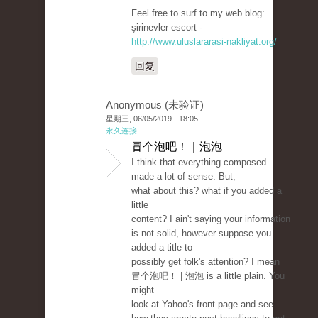
Feel free to surf to my web blog:
şirinevler escort -
http://www.uluslararasi-nakliyat.org/
回复
Anonymous (未验证)
星期三, 06/05/2019 - 18:05
永久连接
冒个泡吧！ | 泡泡
I think that everything composed
made a lot of sense. But,
what about this? what if you added a
little
content? I ain't saying your information
is not solid, however suppose you
added a title to
possibly get folk's attention? I mean
冒个泡吧！ | 泡泡 is a little plain. You
might
look at Yahoo's front page and see