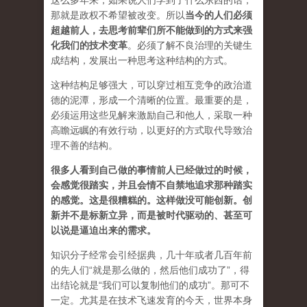
这么多年来，如果说人们学到了什么东西的话，
那就是政权不希望被改变。所以
当今的人们必须
超越前人，去思考前辈们所不能做到的方式来强
化我们的技术变革
。必须了解不良治理的关键生
成结构，发展出一种思考这种结构的方式。
这种结构足够强大，可以穿过相互竞争的政治道
德的泥潭，形成一个清晰的位置。最重要的是，
必须运用这些见解来激励自己和他人，采取一种
高瞻远瞩的有效行动，以更好的方式取代导致治
理不善的结构。
很多人看到自己做的事情前人已经做过的时候，
会感觉很踏实，并且会情不自禁地追求那种踏实
的感觉。这是很糟糕的。这样做没可能创新。创
新并不是标新立异，而是被时代驱动的、甚至可
以说是逼迫出来的需求。
知识分子经常会引经据典，几十年或者几百年前
的先人们“就是那么做的，然后他们成功了”，得
出结论就是“我们可以复制他们的成功”。那可不
一定。尤其是在技术飞速发育的今天，世界本身