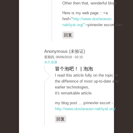
Other then that, wonderful blog!
Here is my web page :: <a
href="
http://www.uluslararasi-
nakliyat.org/">
şirinevler escort</a>
回复
Anonymous (未验证)
星期四, 06/06/2019 - 02:15
永久连接
冒个泡吧！ | 泡泡
I read this article fully on the topic of
the difference of most up-to-date and
earlier technologies,
it's remarkable article.
my blog post ... şirinevler escort -
http://www.uluslararasi-nakliyat.org/
回复