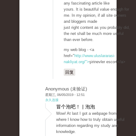
any fascinating article like
yours. It is beautiful value enough for
me. In my opinion, if all site owners
and bloggers made
just right content as you probably did,
the net shall be much more useful
than ever before.
my web blog - <a
href="
http://www.uluslararasi-
nakliyat.org/">
şirinevler escort</a>
回复
Anonymous (未验证)
星期三, 06/05/2019 - 12:51
永久连接
冒个泡吧！ | 泡泡
Wow! At last I got a webpage from
where I know how to truly obtain useful
information regarding my study and
knowledge.