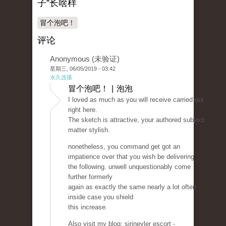
子”长啥样
冒个泡吧！
评论
Anonymous (未验证)
星期三, 06/05/2019 - 03:42
永久连接
冒个泡吧！ | 泡泡
I loved as much as you will receive carried out
right here.
The sketch is attractive, your authored subject
matter stylish.
nonetheless, you command get got an
impatience over that you wish be delivering
the following. unwell unquestionably come
further formerly
again as exactly the same nearly a lot often
inside case you shield
this increase.
Also visit my blog: şirinevler escort -