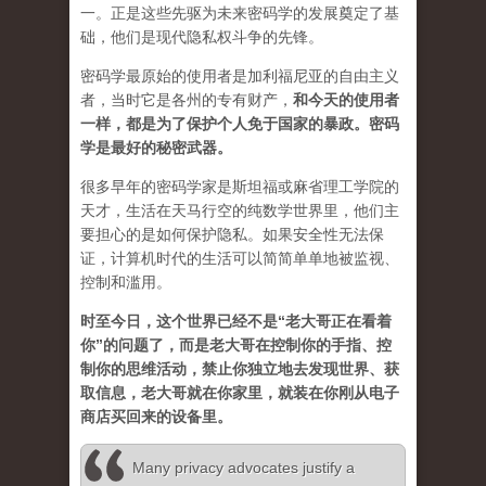
一。正是这些先驱为未来密码学的发展奠定了基
础，他们是现代隐私权斗争的先锋。
密码学最原始的使用者是加利福尼亚的自由主义
者，当时它是各州的专有财产，
和今天的使用者
一样，都是为了保护个人免于国家的暴政。密码
学是最好的秘密武器。
很多早年的密码学家是斯坦福或麻省理工学院的
天才，生活在天马行空的纯数学世界里，他们主
要担心的是如何保护隐私。如果安全性无法保
证，计算机时代的生活可以简简单单地被监视、
控制和滥用。
时至今日，这个世界已经不是“老大哥正在看着
你”的问题了，而是老大哥在控制你的手指、控
制你的思维活动，禁止你独立地去发现世界、获
取信息，老大哥就在你家里，就装在你刚从电子
商店买回来的设备里。
Many privacy advocates justify a