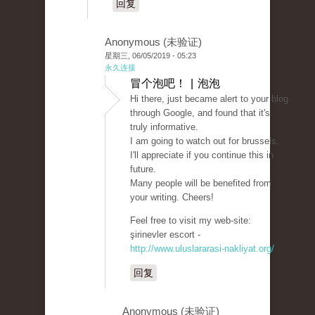
回复
Anonymous (未验证)
星期三, 06/05/2019 - 05:23
永久连接
冒个泡吧！ | 泡泡
Hi there, just became alert to your blog
through Google, and found that it's
truly informative.
I am going to watch out for brussels.
I'll appreciate if you continue this in
future.
Many people will be benefited from
your writing. Cheers!
Feel free to visit my web-site:
şirinevler escort -
http://www.uluslararasi-nakliyat.org/
回复
Anonymous (未验证)