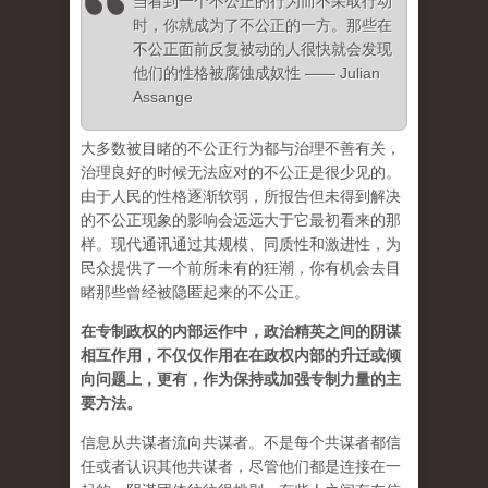
当看到一个不公正的行为而不采取行动
时，你就成为了不公正的一方。那些在
不公正面前反复被动的人很快就会发现
他们的性格被腐蚀成奴性 —— Julian
Assange
大多数被目睹的不公正行为都与治理不善有关，
治理良好的时候无法应对的不公正是很少见的。
由于人民的性格逐渐软弱，所报告但未得到解决
的不公正现象的影响会远远大于它最初看来的那
样。现代通讯通过其规模、同质性和激进性，为
民众提供了一个前所未有的狂潮，你有机会去目
睹那些曾经被隐匿起来的不公正。
在专制政权的内部运作中，政治精英之间的阴谋
相互作用，不仅仅作用在在政权内部的升迁或倾
向问题上，更有，作为保持或加强专制力量的主
要方法。
信息从共谋者流向共谋者。不是每个共谋者都信
任或者认识其他共谋者，尽管他们都是连接在一