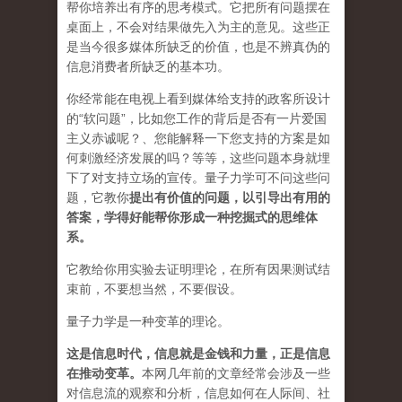
帮你培养出有序的思考模式。它把所有问题摆在
桌面上，不会对结果做先入为主的意见。这些正
是当今很多媒体所缺乏的价值，也是不辨真伪的
信息消费者所缺乏的基本功。
你经常能在电视上看到媒体给支持的政客所设计
的“软问题”，比如您工作的背后是否有一片爱国
主义赤诚呢？、您能解释一下您支持的方案是如
何刺激经济发展的吗？等等，这些问题本身就埋
下了对支持立场的宣传。量子力学可不问这些问
题，它教你
提出有价值的问题，以引导出有用的
答案，学得好能帮你形成一种挖掘式的思维体
系。
它教给你用实验去证明理论，在所有因果测试结
束前，不要想当然，不要假设。
量子力学是一种变革的理论。
这是信息时代，信息就是金钱和力量，正是信息
在推动变革
。
本网几年前的文章经常会涉及一些
对信息流的观察和分析，信息如何在人际间、社