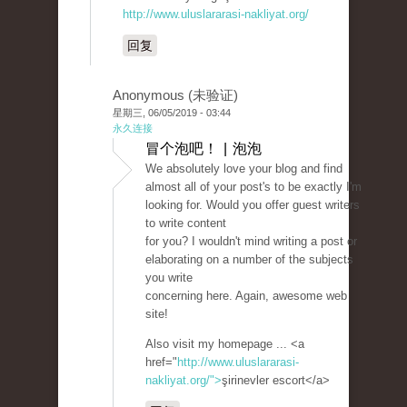
http://www.uluslararasi-nakliyat.org/
回复
Anonymous (未验证)
星期三, 06/05/2019 - 03:44
永久连接
冒个泡吧！ | 泡泡
We absolutely love your blog and find
almost all of your post's to be exactly I'm
looking for. Would you offer guest writers
to write content
for you? I wouldn't mind writing a post or
elaborating on a number of the subjects
you write
concerning here. Again, awesome web
site!
Also visit my homepage ... <a
href="
http://www.uluslararasi-
nakliyat.org/">
şirinevler escort</a>