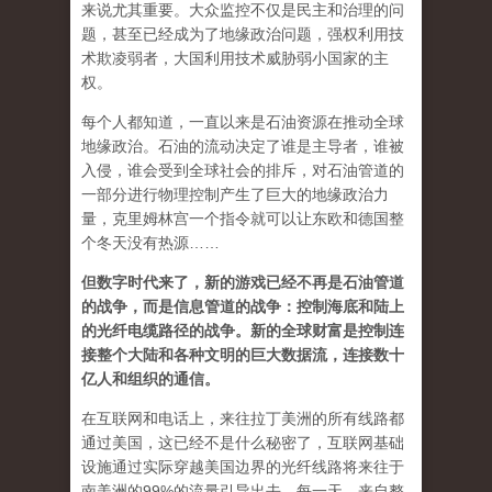
来说尤其重要。大众监控不仅是民主和治理的问
题，甚至已经成为了地缘政治问题，强权利用技
术欺凌弱者，大国利用技术威胁弱小国家的主
权。
每个人都知道，一直以来是石油资源在推动全球
地缘政治。石油的流动决定了谁是主导者，谁被
入侵，谁会受到全球社会的排斥，对石油管道的
一部分进行物理控制产生了巨大的地缘政治力
量，克里姆林宫一个指令就可以让东欧和德国整
个冬天没有热源……
但数字时代来了，新的游戏已经不再是石油管道
的战争，而是信息管道的战争：控制海底和陆上
的光纤电缆路径的战争。新的全球财富是控制连
接整个大陆和各种文明的巨大数据流，连接数十
亿人和组织的通信。
在互联网和电话上，来往拉丁美洲的所有线路都
通过美国，这已经不是什么秘密了，互联网基础
设施通过实际穿越美国边界的光纤线路将来往于
南美洲的99%的流量引导出去。每一天，来自整