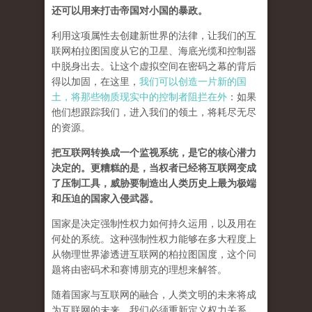
还可以用来打击帝国对小国的暴政。
利用这项属性去创建新世界的法律，让我们的互
联网柏拉图国度从它的卫星、海底光缆和控制器
中脱身出去。让这个虚拟空间在密码之幕的背后
得以加固，在这里，
我们可以创造一片新的国
土，将那些物质现实中的控制者阻拦在外
：如果
他们想跟踪我们，进入我们的领土，将耗尽无尽
的资源。
把互联网转换成一个监视系统，是它的核心潜力
决定的。更糟糕的是，当权者已经将互联网变成
了压制工具，威胁要制造出人类历史上最为极端
和压迫的国家入侵武器。
国家是决定强制性权力如何持久运用，以及用在
何处的系统。这种强制性权力能够在多大程度上
从物理世界渗透进互联网的柏拉图国度，这个问
题将由密码术和赛博朋克的理想来解答。
随着国家与互联网的融合，人类文明的未来将成
为互联网的未来，我们必须重新定义权力关系。