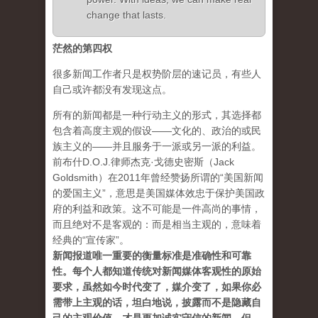
change that lasts.
茫然的第四权
很多新闻工作者只是权势阶层的速记员，有些人
自己或许都没有发现这点。
所有的新闻都是一种行动主义的形式，其选择都
包含着高度主观的假设——文化的、政治的或民
族主义的——并且服务于一派或另一派的利益。
前布什D.O.J.律师杰克·戈德史密斯（Jack
Goldsmith）在2011年曾经赞扬所谓的“美国新闻
的爱国主义”，意思是美国媒体效忠于保护美国政
府的利益和政策。这不可能是一件高尚的事情，
而且绝对不是客观的：而是相当主观的，意味着
经典的“宣传家”。
新闻报道唯一重要的衡量标准是准确性和可靠
性。每个人都知道传统对新闻媒体客观性的原始
要求，虽然如今时代变了，媒介变了，如果你必
需带上主观的话，坦白地说，披露而不是隐藏自