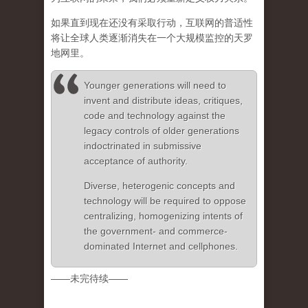
如果直到现在还没有采取行动，互联网的普适性
将让全球人类逐渐消失在一个大规模监控的天罗
地网里。
Younger generations will need to
invent and distribute ideas, critiques,
code and technology against the
legacy controls of older generations
indoctrinated in submissive
acceptance of authority.
Diverse, heterogenic concepts and
technology will be required to oppose
centralizing, homogenizing intents of
the government- and commerce-
dominated Internet and cellphones.
——未完待续——