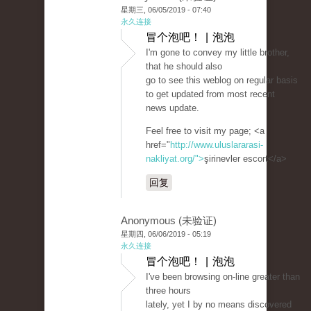
星期三, 06/05/2019 - 07:40
永久连接
冒个泡吧！ | 泡泡
I'm gone to convey my little brother,
that he should also
go to see this weblog on regular basis
to get updated from most recent
news update.
Feel free to visit my page; <a
href="
http://www.uluslararasi-
nakliyat.org/">
şirinevler escort</a>
回复
Anonymous (未验证)
星期四, 06/06/2019 - 05:19
永久连接
冒个泡吧！ | 泡泡
I've been browsing on-line greater than
three hours
lately, yet I by no means discovered