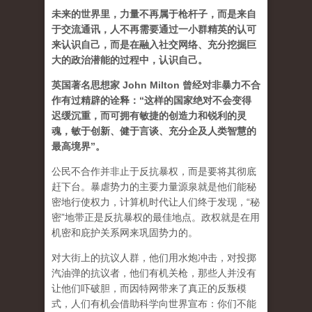
未来的世界里，力量不再属于枪杆子，而是来自
于交流通讯，人不再需要通过一小群精英的认可
来认识自己，而是在融入社交网络、充分挖掘巨
大的政治潜能的过程中，认识自己。
英国著名思想家 John Milton 曾经对非暴力不合
作有过精辟的诠释：“这样的国家绝对不会变得
迟缓沉重，而可拥有敏捷的创造力和锐利的灵
魂，敏于创新、健于言谈、充分企及人类智慧的
最高境界”。
公民不合作并非止于反抗暴权，而是要将其彻底
赶下台。暴虐势力的主要力量源泉就是他们能秘
密地行使权力，计算机时代让人们终于发现，“秘
密”地带正是反抗暴权的最佳地点。政权就是在用
机密和庇护关系网来巩固势力的。
对大街上的抗议人群，他们用水炮冲击，对投掷
汽油弹的抗议者，他们有机关枪，那些人并没有
让他们吓破胆，而因特网带来了真正的反叛模
式，人们有机会借助科学向世界宣布：你们不能