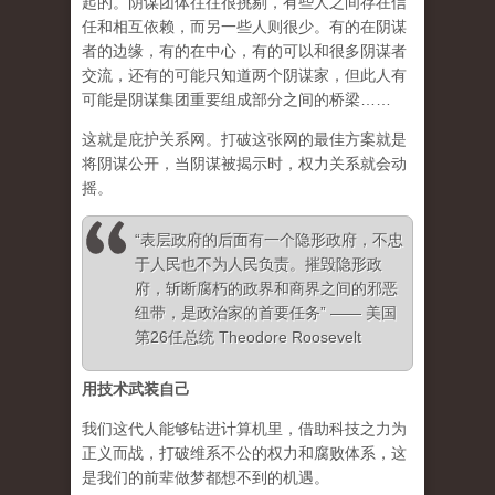
起的。阴谋团体往往很挑剔，有些人之间存在信
任和相互依赖，而另一些人则很少。有的在阴谋
者的边缘，有的在中心，有的可以和很多阴谋者
交流，还有的可能只知道两个阴谋家，但此人有
可能是阴谋集团重要组成部分之间的桥梁……
这就是庇护关系网。打破这张网的最佳方案就是
将阴谋公开，当阴谋被揭示时，权力关系就会动
摇。
“表层政府的后面有一个隐形政府，不忠
于人民也不为人民负责。摧毁隐形政
府，斩断腐朽的政界和商界之间的邪恶
纽带，是政治家的首要任务” —— 美国
第26任总统 Theodore Roosevelt
用技术武装自己
我们这代人能够钻进计算机里，借助科技之力为
正义而战，打破维系不公的权力和腐败体系，这
是我们的前辈做梦都想不到的机遇。