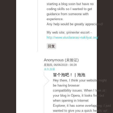
starting a blog soon but have no
coding skills so I wanted to get
guidance from someone with
experience.
Any help would be greatly appreciated!
My web site; şirinevler escort -
http://www.uluslararasi-nakliyat.org/
回复
Anonymous (未验证)
星期四, 06/06/2019 - 00:28
永久连接
冒个泡吧！ | 泡泡
Hey there, I think your website might
be having browser
compatibility issues. When I look at
your blog in Opera, it looks fine but
when opening in Internet
Explorer, it has some overlapping. I just
wanted to give you a quick heads up!