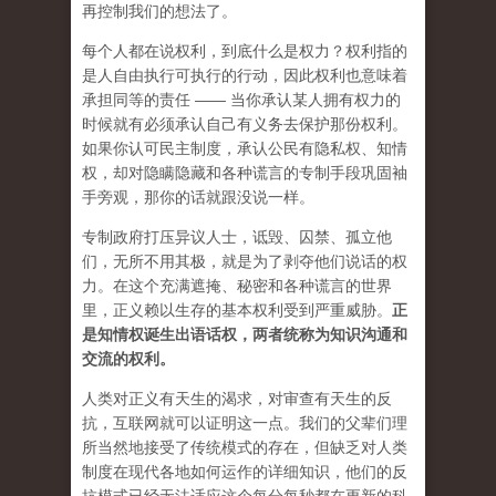
再控制我们的想法了。
每个人都在说权利，到底什么是权力？权利指的
是人自由执行可执行的行动，因此权利也意味着
承担同等的责任 —— 当你承认某人拥有权力的
时候就有必须承认自己有义务去保护那份权利。
如果你认可民主制度，承认公民有隐私权、知情
权，却对隐瞒隐藏和各种谎言的专制手段巩固袖
手旁观，那你的话就跟没说一样。
专制政府打压异议人士，诋毁、囚禁、孤立他
们，无所不用其极，就是为了剥夺他们说话的权
力。在这个充满遮掩、秘密和各种谎言的世界
里，正义赖以生存的基本权利受到严重威胁。
正
是知情权诞生出语话权，两者统称为知识沟通和
交流的权利。
人类对正义有天生的渴求，对审查有天生的反
抗，互联网就可以证明这一点。我们的父辈们理
所当然地接受了传统模式的存在，但缺乏对人类
制度在现代各地如何运作的详细知识，他们的反