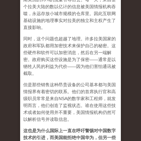
个拉美大陆的数以亿计的信息被美国情报机构吞
噬，永远存放小城市规模的仓库里。因此互联网
基础设施的地理事实对拉美的独立和主权产生了
直接影响。
同时，这个问题也超越了地理。许多拉美国家的
政府和军​​队都用加密技术来保护自己的秘密。这
些硬件和软件可以加密消息，然后在另一端解
密。政府购买这些设施是为了保密——通常是以
牺牲人民的利益为代价——因为他们害怕通讯被
截取。
但是那些销售这种昂贵设备的公司基本都与美国
情报界有着密切的联系。他们的首席执行官和高
级职员常常是来自NSA的数学家和工程师，就发
明而言，他们创造了监视状态。谁在使用这些技
术或者如何使用并不重要，美国情报机构仍然可
以解析信号并读取信息。
这也是为什么国际上一直在呼吁警惕对中国数字
技术的引进，而美国能拒绝中国华为，但另一些