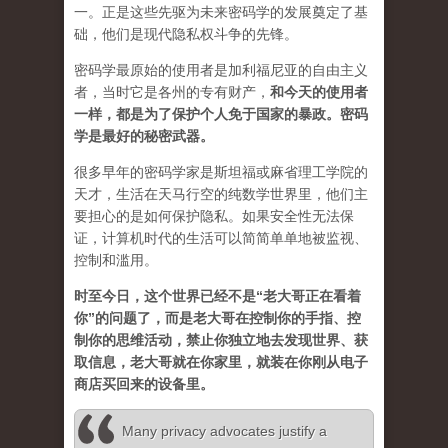
一。正是这些先驱为未来密码学的发展奠定了基
础，他们是现代隐私权斗争的先锋。
密码学最原始的使用者是加利福尼亚的自由主义
者，当时它是各州的专有财产，
和今天的使用者
一样，都是为了保护个人免于国家的暴政。密码
学是最好的秘密武器。
很多早年的密码学家是斯坦福或麻省理工学院的
天才，生活在天马行空的纯数学世界里，他们主
要担心的是如何保护隐私。如果安全性无法保
证，计算机时代的生活可以简简单单地被监视、
控制和滥用。
时至今日，这个世界已经不是“老大哥正在看着
你”的问题了，而是老大哥在控制你的手指、控
制你的思维活动，禁止你独立地去发现世界、获
取信息，老大哥就在你家里，就装在你刚从电子
商店买回来的设备里。
Many privacy advocates justify a