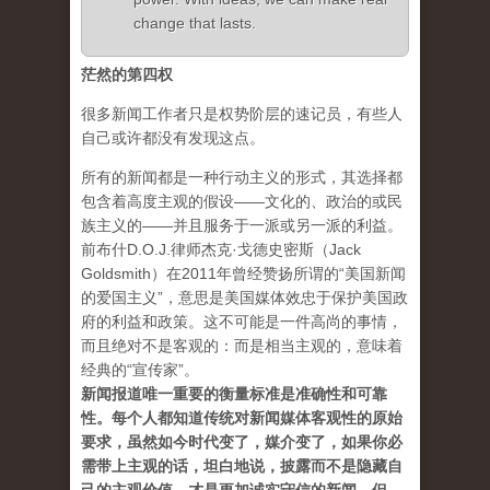
change that lasts.
茫然的第四权
很多新闻工作者只是权势阶层的速记员，有些人
自己或许都没有发现这点。
所有的新闻都是一种行动主义的形式，其选择都
包含着高度主观的假设——文化的、政治的或民
族主义的——并且服务于一派或另一派的利益。
前布什D.O.J.律师杰克·戈德史密斯（Jack
Goldsmith）在2011年曾经赞扬所谓的“美国新闻
的爱国主义”，意思是美国媒体效忠于保护美国政
府的利益和政策。这不可能是一件高尚的事情，
而且绝对不是客观的：而是相当主观的，意味着
经典的“宣传家”。
新闻报道唯一重要的衡量标准是准确性和可靠
性。每个人都知道传统对新闻媒体客观性的原始
要求，虽然如今时代变了，媒介变了，如果你必
需带上主观的话，坦白地说，披露而不是隐藏自