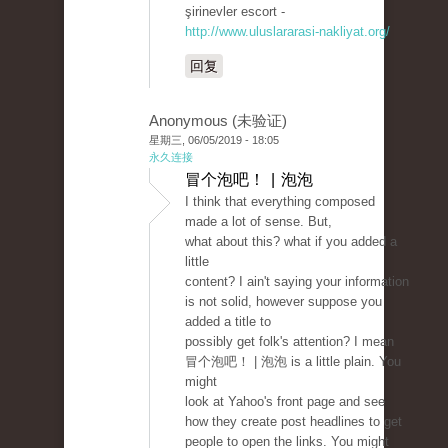
şirinevler escort -
http://www.uluslararasi-nakliyat.org/
回复
Anonymous (未验证)
星期三, 06/05/2019 - 18:05
永久连接
冒个泡吧！ | 泡泡
I think that everything composed
made a lot of sense. But,
what about this? what if you added a
little
content? I ain't saying your information
is not solid, however suppose you
added a title to
possibly get folk's attention? I mean
冒个泡吧！ | 泡泡 is a little plain. You
might
look at Yahoo's front page and see
how they create post headlines to get
people to open the links. You might