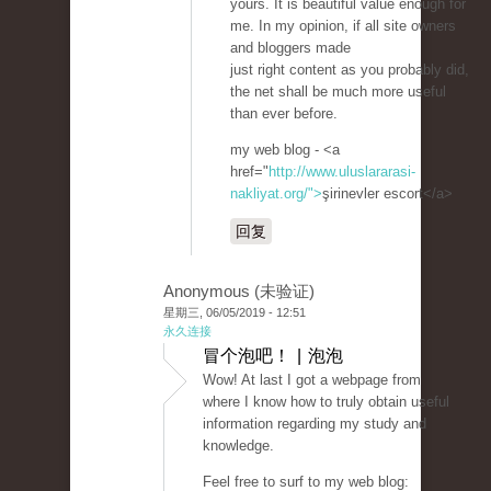
yours. It is beautiful value enough for
me. In my opinion, if all site owners
and bloggers made
just right content as you probably did,
the net shall be much more useful
than ever before.
my web blog - <a
href="
http://www.uluslararasi-
nakliyat.org/">
şirinevler escort</a>
回复
Anonymous (未验证)
星期三, 06/05/2019 - 12:51
永久连接
冒个泡吧！ | 泡泡
Wow! At last I got a webpage from
where I know how to truly obtain useful
information regarding my study and
knowledge.
Feel free to surf to my web blog: