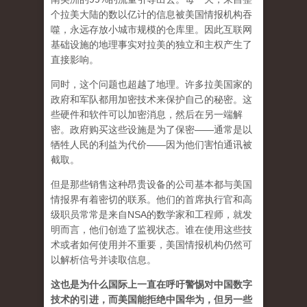
个拉美大陆的数以亿计的信息被美国情报机构吞
噬，永远存放小城市规模的仓库里。因此互联网
基础设施的地理事实对拉美的独立和主权产生了
直接影响。
同时，这个问题也超越了地理。许多拉美国家的
政府和军​​队都用加密技术来保护自己的秘密。这
些硬件和软件可以加密消息，然后在另一端解
密。政府购买这些设施是为了保密——通常是以
牺牲人民的利益为代价——因为他们害怕通讯被
截取。
但是那些销售这种昂贵设备的公司基本都与美国
情报界有着密切的联系。他们的首席执行官和高
级职员常常是来自NSA的数学家和工程师，就发
明而言，他们创造了监视状态。谁在使用这些技
术或者如何使用并不重要，美国情报机构仍然可
以解析信号并读取信息。
这也是为什么国际上一直在呼吁警惕对中国数字
技术的引进，而美国能拒绝中国华为，但另一些