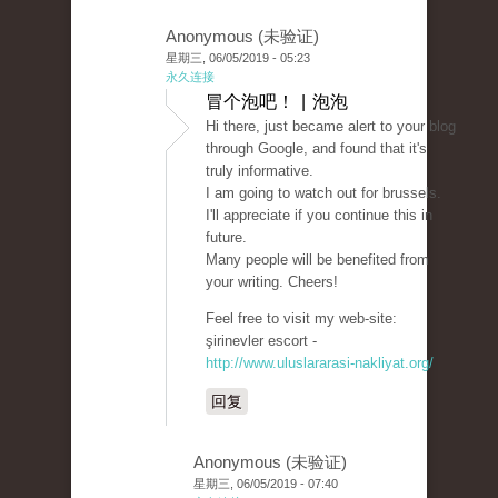
Anonymous (未验证)
星期三, 06/05/2019 - 05:23
永久连接
冒个泡吧！ | 泡泡
Hi there, just became alert to your blog
through Google, and found that it's
truly informative.
I am going to watch out for brussels.
I'll appreciate if you continue this in
future.
Many people will be benefited from
your writing. Cheers!
Feel free to visit my web-site:
şirinevler escort -
http://www.uluslararasi-nakliyat.org/
回复
Anonymous (未验证)
星期三, 06/05/2019 - 07:40