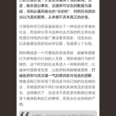
己的主观价值，才是更加诚实守信的新闻。但
是，除非是以事实、证据和可证实的数据为基
础，否则从最风格化的“目的性”、到明目张胆的
自以为是的新闻，从来都不具有真正的价值。
计算机科学已经迅速创造出了一种信息分享者的
社会，而这种分享与这种社会代表的民主和自由
程度比传统的出版广播业要高很多。信息自由、
以及躲避信息的自由等议题，迅速摆上了台面。
因特网就是一个可重组的管道系统，能够将观察
行为和有能力行动的人互联，增加道德行为的可
能性。这个时代的社会将进入一种新的模式：让
媒体对观察者负责，让政府机构能够被观察，
打
破政府和与其沆瀣一气的第四权对信息的垄断
。
搜集流程已经实现了新信息与你已知的信息相结
合，并根据所有不同行动者的具体情况实现语境
化。这种模式下，信息流不再是某些新闻记者或
某个媒体机构自己的事情，而是全社会协助的产
物。