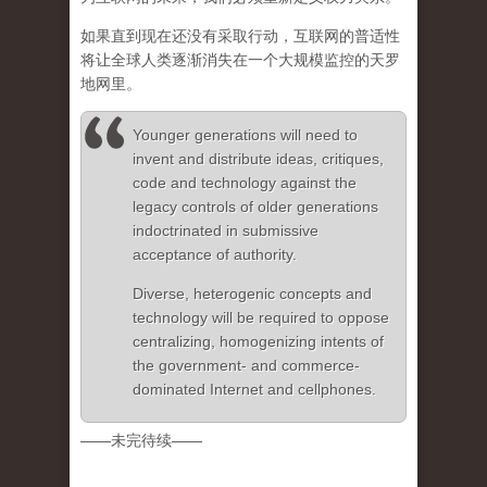
如果直到现在还没有采取行动，互联网的普适性
将让全球人类逐渐消失在一个大规模监控的天罗
地网里。
Younger generations will need to
invent and distribute ideas, critiques,
code and technology against the
legacy controls of older generations
indoctrinated in submissive
acceptance of authority.
Diverse, heterogenic concepts and
technology will be required to oppose
centralizing, homogenizing intents of
the government- and commerce-
dominated Internet and cellphones.
——未完待续——