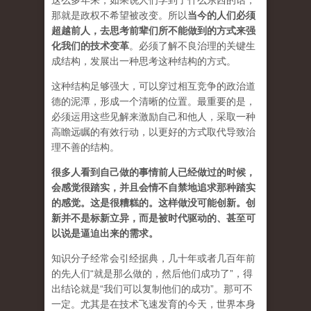
这么多年来，如果说人们学到了什么东西的话，
那就是政权不希望被改变。所以
当今的人们必须
超越前人，去思考前辈们所不能做到的方式来强
化我们的技术变革
。必须了解不良治理的关键生
成结构，发展出一种思考这种结构的方式。
这种结构足够强大，可以穿过相互竞争的政治道
德的泥潭，形成一个清晰的位置。最重要的是，
必须运用这些见解来激励自己和他人，采取一种
高瞻远瞩的有效行动，以更好的方式取代导致治
理不善的结构。
很多人看到自己做的事情前人已经做过的时候，
会感觉很踏实，并且会情不自禁地追求那种踏实
的感觉。这是很糟糕的。这样做没可能创新。创
新并不是标新立异，而是被时代驱动的、甚至可
以说是逼迫出来的需求。
知识分子经常会引经据典，几十年或者几百年前
的先人们“就是那么做的，然后他们成功了”，得
出结论就是“我们可以复制他们的成功”。那可不
一定。尤其是在技术飞速发育的今天，世界本身