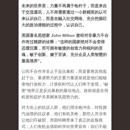
未来的世界里，力量不再属于枪杆子，而是来自
于交流通讯，人不再需要通过一小群精英的认可
来认识自己，而是在融入社交网络、充分挖掘巨
大的政治潜能的过程中，认识自己。
英国著名思想家 John Milton 曾经对非暴力不合
作有过精辟的诠释：“这样的国家绝对不会变得
迟缓沉重，而可拥有敏捷的创造力和锐利的灵
魂，敏于创新、健于言谈、充分企及人类智慧的
最高境界”。
公民不合作并非止于反抗暴权，而是要将其彻底
赶下台。暴虐势力的主要力量源泉就是他们能秘
密地行使权力，计算机时代让人们终于发现，“秘
密”地带正是反抗暴权的最佳地点。政权就是在用
机密和庇护关系网来巩固势力的。
对大街上的抗议人群，他们用水炮冲击，对投掷
汽油弹的抗议者，他们有机关枪，那些人并没有
让他们吓破胆，而因特网带来了真正的反叛模
式，人们有机会借助科学向世界宣布：你们不能