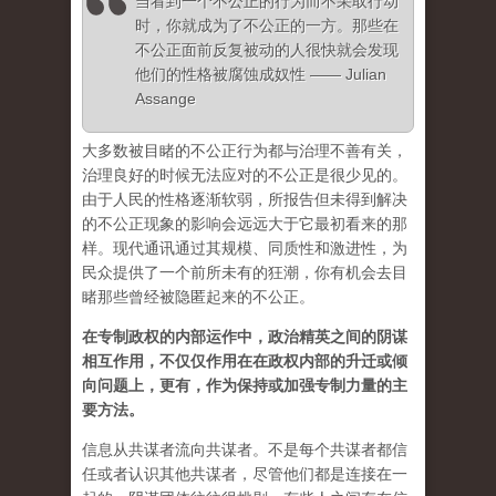
当看到一个不公正的行为而不采取行动
时，你就成为了不公正的一方。那些在
不公正面前反复被动的人很快就会发现
他们的性格被腐蚀成奴性 —— Julian
Assange
大多数被目睹的不公正行为都与治理不善有关，
治理良好的时候无法应对的不公正是很少见的。
由于人民的性格逐渐软弱，所报告但未得到解决
的不公正现象的影响会远远大于它最初看来的那
样。现代通讯通过其规模、同质性和激进性，为
民众提供了一个前所未有的狂潮，你有机会去目
睹那些曾经被隐匿起来的不公正。
在专制政权的内部运作中，政治精英之间的阴谋
相互作用，不仅仅作用在在政权内部的升迁或倾
向问题上，更有，作为保持或加强专制力量的主
要方法。
信息从共谋者流向共谋者。不是每个共谋者都信
任或者认识其他共谋者，尽管他们都是连接在一