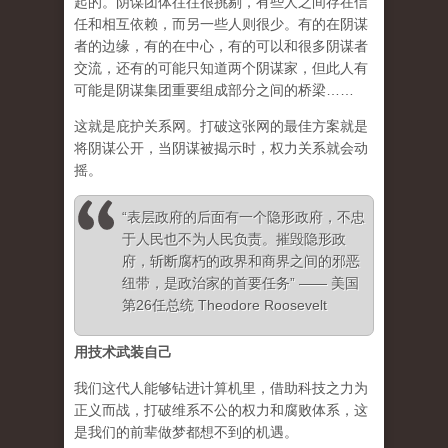
起的。阴谋团体往往很挑剔，有些人之间存在信
任和相互依赖，而另一些人则很少。有的在阴谋
者的边缘，有的在中心，有的可以和很多阴谋者
交流，还有的可能只知道两个阴谋家，但此人有
可能是阴谋集团重要组成部分之间的桥梁……
这就是庇护关系网。打破这张网的最佳方案就是
将阴谋公开，当阴谋被揭示时，权力关系就会动
摇。
“表层政府的后面有一个隐形政府，不忠
于人民也不为人民负责。摧毁隐形政
府，斩断腐朽的政界和商界之间的邪恶
纽带，是政治家的首要任务” —— 美国
第26任总统 Theodore Roosevelt
用技术武装自己
我们这代人能够钻进计算机里，借助科技之力为
正义而战，打破维系不公的权力和腐败体系，这
是我们的前辈做梦都想不到的机遇。