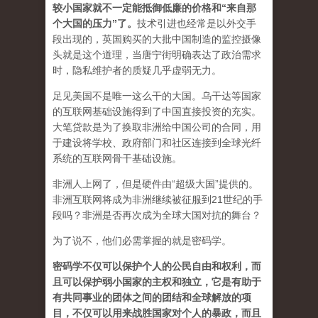
较小国家就不一定能抵御低廉的价格和“来自那
个大国的压力”了
。
技术引进也经常是以外交手
段出现的，英国购买的大批中国制造的监控摄像
头就是这个道理，当唐宁街明确表达了政治需求
时，隐私维护者的质疑几乎虚弱无力。
足见美国不是唯一这么干的大国。乌干达等国家
的互联网基础设施得到了中国直接投资的充实。
大笔贷款是为了换取非洲给中国公司的合同，用
于建设将学校、政府部门和社区连接到全球光纤
系统的互联网骨干基础设施。
非洲人上网了，但是硬件由“超级大国”提供的。
非洲互联网将成为非洲继续被征服到21世纪的手
段吗？非洲是否再次成为全球大国对抗的舞台？
为了说不，他们必需掌握的就是密码学。
密码学不仅可以保护个人的公民自由和权利，而
且可以保护弱小国家的主权和独立，它是有助于
有共同事业的团体之间的团结和全球解放的项
目，不仅可以用来战胜国家对个人的暴政，而且