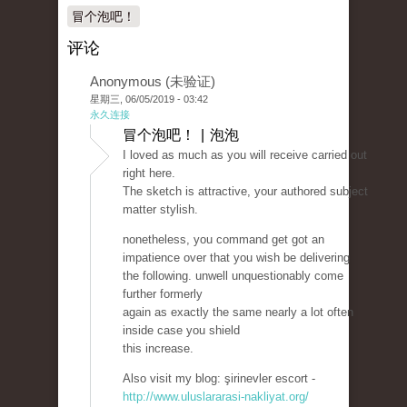
冒个泡吧！
评论
Anonymous (未验证)
星期三, 06/05/2019 - 03:42
永久连接
冒个泡吧！ | 泡泡
I loved as much as you will receive carried out
right here.
The sketch is attractive, your authored subject
matter stylish.
nonetheless, you command get got an
impatience over that you wish be delivering
the following. unwell unquestionably come
further formerly
again as exactly the same nearly a lot often
inside case you shield
this increase.
Also visit my blog: şirinevler escort -
http://www.uluslararasi-nakliyat.org/