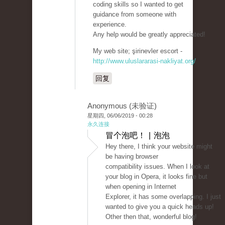
coding skills so I wanted to get
guidance from someone with
experience.
Any help would be greatly appreciated!
My web site; şirinevler escort -
http://www.uluslararasi-nakliyat.org/
回复
Anonymous (未验证)
星期四, 06/06/2019 - 00:28
永久连接
冒个泡吧！ | 泡泡
Hey there, I think your website might
be having browser
compatibility issues. When I look at
your blog in Opera, it looks fine but
when opening in Internet
Explorer, it has some overlapping. I just
wanted to give you a quick heads up!
Other then that, wonderful blog!