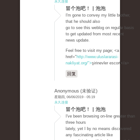
永久连接
冒个泡吧！ | 泡泡
I'm gone to convey my little brother,
that he should also
go to see this weblog on regular basis
to get updated from most recent
news update.
Feel free to visit my page; <a
href="
http://www.uluslararasi-
nakliyat.org/">
şirinevler escort</a>
回复
Anonymous (未验证)
星期四, 06/06/2019 - 05:19
永久连接
冒个泡吧！ | 泡泡
I've been browsing on-line greater than
three hours
lately, yet I by no means discovered
any fascinating article like