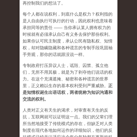
再控制我们的想法了。
每个人都在说权利，到底什么是权力？权利指的
是人自由执行可执行的行动，因此权利也意味着
承担同等的责任 —— 当你承认某人拥有权力的
时候就有必须承认自己有义务去保护那份权利。
如果你认可民主制度，承认公民有隐私权、知情
权，却对隐瞒隐藏和各种谎言的专制手段巩固袖
手旁观，那你的话就跟没说一样。
专制政府打压异议人士，诋毁、囚禁、孤立他
们，无所不用其极，就是为了剥夺他们说话的权
力。在这个充满遮掩、秘密和各种谎言的世界
里，正义赖以生存的基本权利受到严重威胁。
正
是知情权诞生出语话权，两者统称为知识沟通和
交流的权利。
人类对正义有天生的渴求，对审查有天生的反
抗，互联网就可以证明这一点。我们的父辈们理
所当然地接受了传统模式的存在，但缺乏对人类
制度在现代各地如何运作的详细知识，他们的反