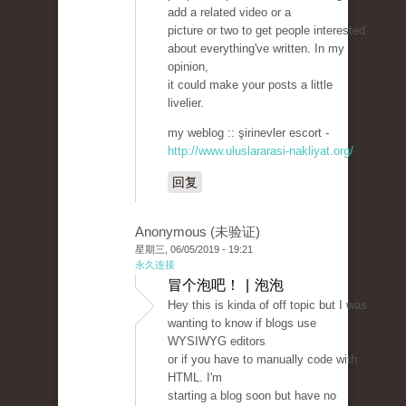
add a related video or a
picture or two to get people interested
about everything've written. In my
opinion,
it could make your posts a little
livelier.
my weblog :: şirinevler escort -
http://www.uluslararasi-nakliyat.org/
回复
Anonymous (未验证)
星期三, 06/05/2019 - 19:21
永久连接
冒个泡吧！ | 泡泡
Hey this is kinda of off topic but I was
wanting to know if blogs use
WYSIWYG editors
or if you have to manually code with
HTML. I'm
starting a blog soon but have no