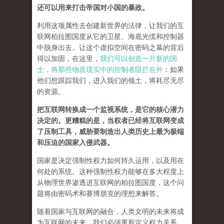
还可以用来打击帝国对小国的暴政。
利用这项属性去创建新世界的法律，让我们的互
联网柏拉图国度从它的卫星、海底光缆和控制器
中脱身出去。让这个虚拟空间在密码之幕的背后
得以加固，在这里，
我们可以创造一片新的国
土，将那些物质现实中的控制者阻拦在外
：如果
他们想跟踪我们，进入我们的领土，将耗尽无尽
的资源。
把互联网转换成一个监视系统，是它的核心潜力
决定的。更糟糕的是，当权者已经将互联网变成
了压制工具，威胁要制造出人类历史上最为极端
和压迫的国家入侵武器。
国家是决定强制性权力如何持久运用，以及用在
何处的系统。这种强制性权力能够在多大程度上
从物理世界渗透进互联网的柏拉图国度，这个问
题将由密码术和赛博朋克的理想来解答。
随着国家与互联网的融合，人类文明的未来将成
为互联网的未来，我们必须重新定义权力关系。