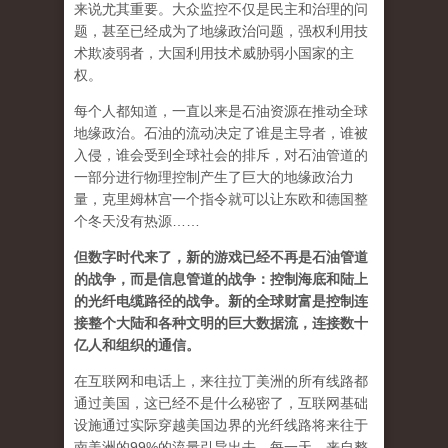
来说尤其重要。大众监控不仅是民主和治理的问
题，甚至已经成为了地缘政治问题，强权利用技
术欺凌弱者，大国利用技术威胁弱小国家的主
权。
每个人都知道，一直以来是石油资源在推动全球
地缘政治。石油的流动决定了谁是主导者，谁被
入侵，谁会受到全球社会的排斥，对石油管道的
一部分进行物理控制产生了巨大的地缘政治力
量，克里姆林宫一个指令就可以让东欧和德国整
个冬天没有热源……
但数字时代来了，新的游戏已经不再是石油管道
的战争，而是信息管道的战争：控制海底和陆上
的光纤电缆路径的战争。新的全球财富是控制连
接整个大陆和各种文明的巨大数据流，连接数十
亿人和组织的通信。
在互联网和电话上，来往拉丁美洲的所有线路都
通过美国，这已经不是什么秘密了，互联网基础
设施通过实际穿越美国边界的光纤线路将来往于
南美洲的99%的流量引导出去。每一天，来自整