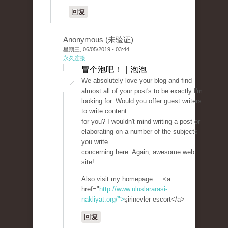
回复
Anonymous (未验证)
星期三, 06/05/2019 - 03:44
永久连接
冒个泡吧！ | 泡泡
We absolutely love your blog and find
almost all of your post's to be exactly I'm
looking for. Would you offer guest writers
to write content
for you? I wouldn't mind writing a post or
elaborating on a number of the subjects
you write
concerning here. Again, awesome web
site!
Also visit my homepage ... <a
href="
http://www.uluslararasi-
nakliyat.org/">
şirinevler escort</a>
回复