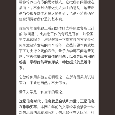
帮你培养出有序的思考模式。它把所有问题摆在
桌面上，不会对结果做先入为主的意见。这些正
是当今很多媒体所缺乏的价值，也是不辨真伪的
信息消费者所缺乏的基本功。
你经常能在电视上看到媒体给支持的政客所设计
的“软问题”，比如您工作的背后是否有一片爱国
主义赤诚呢？、您能解释一下您支持的方案是如
何刺激经济发展的吗？等等，这些问题本身就埋
下了对支持立场的宣传。量子力学可不问这些问
题，它教你
提出有价值的问题，以引导出有用的
答案，学得好能帮你形成一种挖掘式的思维体
系。
它教给你用实验去证明理论，在所有因果测试结
束前，不要想当然，不要假设。
量子力学是一种变革的理论。
这是信息时代，信息就是金钱和力量，正是信息
在推动变革
。
本网几年前的文章经常会涉及一些
对信息流的观察和分析，信息如何在人际间、社