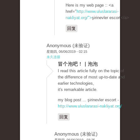
Here is my web page :: <a
href="
http://www.uluslararasi-
nakliyat.org/">
şirinevler escort</a>
回复
Anonymous (未验证)
星期四, 06/06/2019 - 02:15
永久连接
冒个泡吧！ | 泡泡
I read this article fully on the topic of
the difference of most up-to-date and
earlier technologies,
it's remarkable article.
my blog post ... şirinevler escort -
http://www.uluslararasi-nakliyat.org/
回复
Anonymous (未验证)