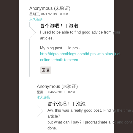
Anonymous (未验证)
星期三, 04/17/2019 - 09:08
永久连接
冒个泡吧！ | 泡泡
I used to be able to find good advice from your
articles.
My blog post ... id pro -
http://idpro.shotblogs.com/id-pro-web-situs-judi-
online-terbaik-terperca...
回复
Anonymous (未验证)
星期一, 04/22/2019 - 16:31
永久连接
冒个泡吧！ | 泡泡
Aw, this was a really good post. Finding the time
article?
but what can I say? I procrastinate a lot and don'
done.