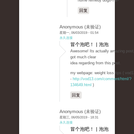
home remedy dogs</a>
回复
Anonymous (未验证)
星期一, 06/03/2019 - 01:54
永久连接
冒个泡吧！ | 泡泡
Awesome! Its actually amazing post,
got much clear
idea regarding from this post.
my webpage: weight loss tips ( vod
-
http://vod13.com/comment/html/?
134649.html
)
回复
Anonymous (未验证)
星期三, 06/05/2019 - 18:31
永久连接
冒个泡吧！ | 泡泡