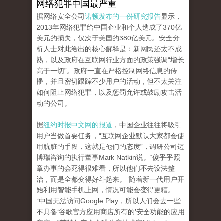
网络犯罪中国最严重
据网络安全公司
诺顿发布的一份研究报告
显示，
2013年网络犯罪给中国企业和个人造成了370亿
美元的损失，仅次于美国的380亿美元。安全分
析人士对此给出的核心解释是：新网民还太不成
熟，以及政府在互联网行业方面的政策强调“增长
高于一切”。政府一直在严格控制网络信息的传
播，并且密切跟踪不少用户的活动，但不太关注
如何阻止网络犯罪，以及惩罚允许或鼓励攻击活
动的公司。
据
纽约时报中文网的报道
，中国企业往往将吸引
用户当做首要任务，“互联网企业默认大家都会使
用肮脏的手段，这就是他们的态度”，调研公司迈
博瑞咨询的执行董事Mark Natkin说。“傻乎乎照
章办事的会死得很难看，所以他们不去设法整
治，而是全都变得好斗起来。”随着新一代用户开
始利用智能手机上网，情况可能会变得更糟。
“中国无法访问Google Play，所以人们会去一些
不具备‘谷歌官方应用商店所有的’安全功能的应用