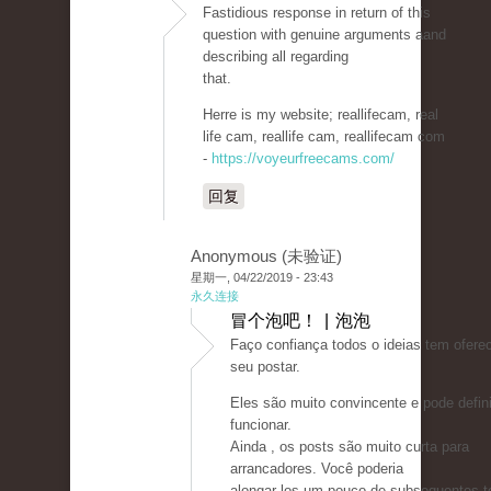
Fastidious response in return of this
question with genuine arguments aand
describing all regarding
that.
Herre is my website; reallifecam, real
life cam, reallife cam, reallifecam com
-
https://voyeurfreecams.com/
回复
Anonymous (未验证)
星期一, 04/22/2019 - 23:43
永久连接
冒个泡吧！ | 泡泡
Faço confiança todos o ideias tem ofer
seu postar.
Eles são muito convincente e pode defin
funcionar.
Ainda , os posts são muito curta para
arrancadores. Você poderia
alongar-los um pouco de subsequentes 