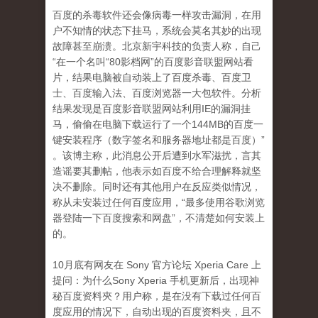
百度的杀毒软件还会像病毒一样攻击漏洞，在用
户不知情的状态下挂马，系统会莫名其妙的出现
故障甚至崩溃。北京新宇科技的负责人称，自己
“在一个名叫“80影档网”的百度影音联盟网站看
片，结果电脑被自动装上了百度杀毒、百度卫
士、百度输入法、百度浏览器一大包软件。分析
结果发现是百度影音联盟网站利用IE的漏洞挂
马，偷偷在电脑下载运行了一个144MB的百度一
键安装程序（数字签名和服务器地址都是百度）”
。该博主称，此消息公开后遭到水军滋扰，言其
造谣要其删帖，他表示如百度不给合理解释就坚
决不删除。同时还有其他用户在反应类似情况，
称从未安装过任何百度应用，“最多使用谷歌浏览
器登陆一下百度搜索和网盘”，不清楚如何安装上
的。
10月底有网友在 Sony 官方论坛 Xperia Care 上
提问：为什么Sony Xperia 手机更新后，出现神
秘百度资料夾？用户称，是在没有下载过任何百
度应用的情况下，自动出现的百度资料夹，且不