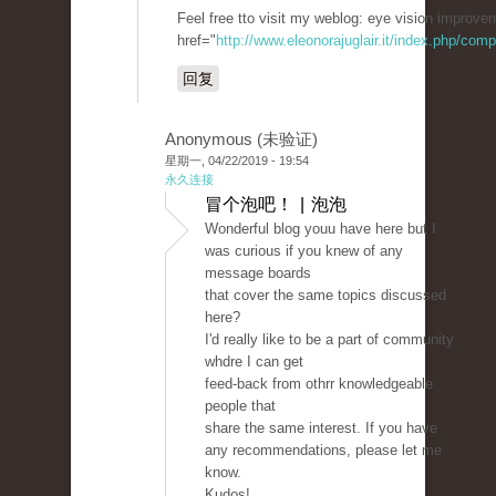
Feel free tto visit my weblog: eye vision improve
href="
http://www.eleonorajuglair.it/index.php/comp
回复
Anonymous (未验证)
星期一, 04/22/2019 - 19:54
永久连接
冒个泡吧！ | 泡泡
Wonderful blog youu have here but I
was curious if you knew of any
message boards
that cover the same topics discussed
here?
I'd really like to be a part of community
whdre I can get
feed-back from othrr knowledgeable
people that
share the same interest. If you have
any recommendations, please let me
know.
Kudos!