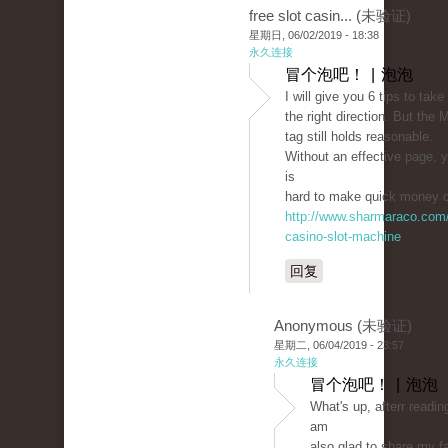
free slot casin... (未验证)
星期日, 06/02/2019 - 18:38
永久连接
冒个泡吧！ | 泡泡
I will give you 6 tips to take
the right direction. But the 
tag still holds reasonable.
Without an effective page, yo
is
hard to make quick money o
http://www.sharmaraco.com/
casino-slot-machine
回复
Anonymous (未验证)
星期二, 06/04/2019 - 23:57
永久连接
冒个泡吧！ | 泡泡
What's up, afterr reading
am
also glad to share my fa