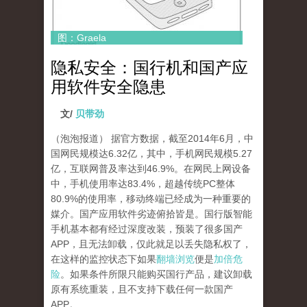
图：Graela
隐私安全：国行机和国产应
用软件安全隐患
文/
贝带劲
（泡泡报道） 据官方数据，截至2014年6月，中
国网民规模达6.32亿，其中，手机网民规模5.27
亿，互联网普及率达到46.9%。在网民上网设备
中，手机使用率达83.4%，超越传统PC整体
80.9%的使用率，移动终端已经成为一种重要的
媒介。国产应用软件劣迹俯拾皆是。国行版智能
手机基本都有经过深度改装，预装了很多国产
APP，且无法卸载，仅此就足以丢失隐私权了，
在这样的监控状态下如果
翻墙浏览
便是
加倍危
险
。如果条件所限只能购买国行产品，建议卸载
原有系统重装，且不支持下载任何一款国产
APP。