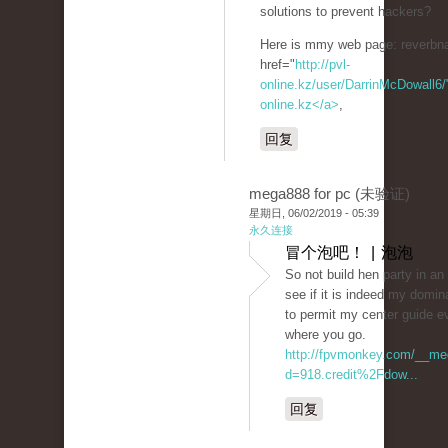
solutions to prevent hackers?
Here is mmy web page: reverbnat
href="
http://pvl-
online.kz/user/DarrinMcDowall6/"
online.kz</a>
,
回复
mega888 for pc (未验证)
星期日, 06/02/2019 - 05:39
永久连接
冒个泡吧！ | 泡泡
So not build hen party in a
see if it is indeed my domin
to permit my center guide e
where you go.
http://fpvmonkey.com/__med
d=918.credit%2Fdow...
回复