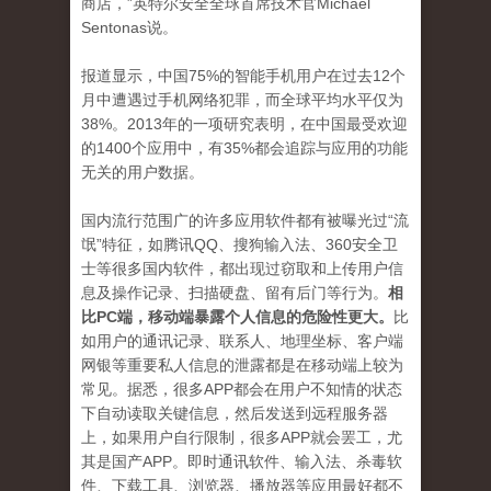
商店，”英特尔安全全球首席技术官Michael
Sentonas说。
报道显示，中国75%的智能手机用户在过去12个
月中遭遇过手机网络犯罪，而全球平均水平仅为
38%。2013年的一项研究表明，在中国最受欢迎
的1400个应用中，有35%都会追踪与应用的功能
无关的用户数据。
国内流行范围广的许多应用软件都有被曝光过“流
氓”特征，如腾讯QQ、搜狗输入法、360安全卫
士等很多国内软件，都出现过窃取和上传用户信
息及操作记录、扫描硬盘、留有后门等行为。
相
比PC端，移动端暴露个人信息的危险性更大。
比
如用户的通讯记录、联系人、地理坐标、客户端
网银等重要私人信息的泄露都是在移动端上较为
常见。据悉，很多APP都会在用户不知情的状态
下自动读取关键信息，然后发送到远程服务器
上，如果用户自行限制，很多APP就会罢工，尤
其是国产APP。即时通讯软件、输入法、杀毒软
件、下载工具、浏览器、播放器等应用最好都不