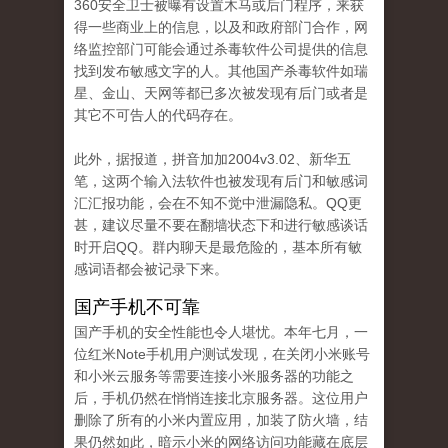
360安全卫士被曝有设置木马或后门程序，来获
得一些商业上的信息，以及和政府部门合作，网
络监控部门可能会通过杀毒软件公司提供的信息
找到发布敏感文字的人。其他国产杀毒软件如瑞
星、金山、天网等都已多次被发现有后门或者是
其它不可告人的代码存在。
此外，据报道，拼音加加2004v3.02、新华五
笔，这两个输入法软件也被发现有后门和敏感词
汇汇报功能，会在不知不觉中泄漏隐私。QQ更
甚，建议尽量不要在翻墙状态下和进行敏感谈话
时开启QQ。群内聊天是最危险的，基本所有敏
感词语都会被记录下来。
国产手机不可靠
国产手机的安全性能也令人堪忧。本年七月，一
位红米Note手机用户测试发现，在关闭小米账号
和小米云服务等需要连接小米服务器的功能之
后，手机仍然在悄悄连接北京服务器。这位用户
删除了所有的小米内置应用，加装了防火墙，结
果仍然如此，暗示小米的网络访问功能藏在底层