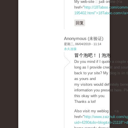
My web-site :: judi online (<a
href="
http://18Taboo.com/comme
195402.html">18Taboo.com</a
回复
Anonymous (未验证)
星期二, 06/04/2019 - 11:14
永久连接
冒个泡吧！ | 泡泡
Do you mind if I quote a couple 
long as I provide crwdit and sou
back to yur site? My blog is iin
as yours and
my visitors would definitely benef
information you present here. Pl
this okay with you.
Thanks a lot!
Also visit my weblog ... <a
href="
http://www.zaizhuli.com/s
uid=4280&do=blog&id=21118">