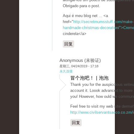
Obrigado para o post.
Aqui é meu blog net ... <a
href="
http://secretmumsstuff.com/make-
handmade-christmas-decoration/">Crem
cinderela</a>
回复
Anonymous (未验证)
星期三, 04/24/2019 - 17:18
永久连接
冒个泡吧！ | 泡泡
Thank you for the auspicdious write
account it. Loook advanced to more
you! However, how ould we commun
Feel free to visit my web site dermef
http://www.civilservantsacco.co.zm/i
回复