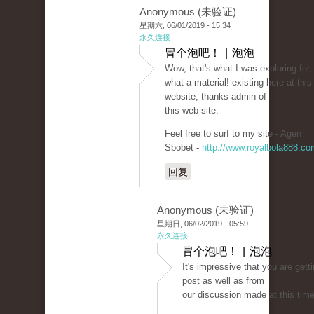
Anonymous (未验证)
星期六, 06/01/2019 - 15:34
永久连接
冒个泡吧！ | 泡泡
Wow, that's what I was exploring for,
what a material! existing here at this
website, thanks admin of
this web site.
Feel free to surf to my site - Agen
Sbobet -
http://www.royalbola888.co
回复
Anonymous (未验证)
星期日, 06/02/2019 - 05:59
永久连接
冒个泡吧！ | 泡泡
It's impressive that you are gett
post as well as from
our discussion made at this time