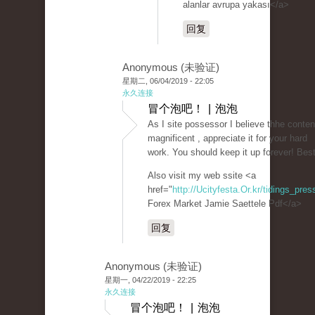
alanlar avrupa yakası</a>
回复
Anonymous (未验证)
星期二, 06/04/2019 - 22:05
永久连接
冒个泡吧！ | 泡泡
As I site possessor I believe thhe content
magnificent , appreciate it for your hard
work. You should keep it up forever! Best
Also visit my web ssite <a
href="
http://Ucityfesta.Or.kr/tidings_pr
Forex Market Jamie Saettele Pdf</a>
回复
Anonymous (未验证)
星期一, 04/22/2019 - 22:25
永久连接
冒个泡吧！ | 泡泡