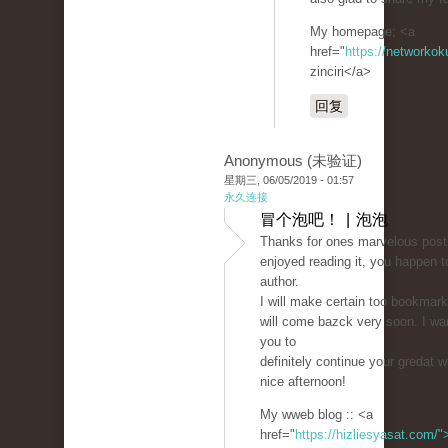
My homepage; <a
href="
https://networkok
zinciri</a>
回复
Anonymous (未验证)
星期三, 06/05/2019 - 01:57
永久连接
冒个泡吧！ | 泡泡
Thanks for ones marvelous postin
enjoyed reading it, you happen t
author.
I will make certain too bookmark
will come bazck very soon. I wa
you to
definitely continue your gredat w
nice afternoon!
My wweb blog :: <a
href="
https://hizliesyasat.com/">