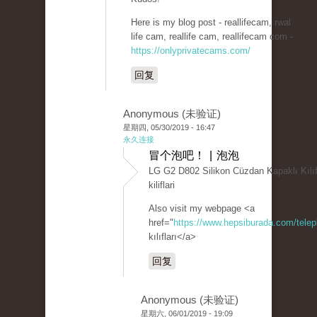
Here is my blog post - reallifecam, rwal
life cam, reallife cam, reallifecam com -
https://onlyprivatecams.com/
回复
Anonymous (未验证)
星期四, 05/30/2019 - 16:47
永久连接
冒个泡吧！ | 泡泡
LG G2 D802 Silikon Cüzdan Kapaklı Kılı
kiliflari
Also visit my webpage <a
href="
https://www.hepsiburada.com/telep
kılıfları</a>
回复
Anonymous (未验证)
星期六, 06/01/2019 - 19:09