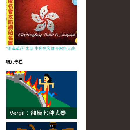
"雨伞革命"未息 中外黑客展开网络大战
特别专栏