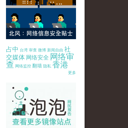
占中
社
台湾
审查
微博
新闻自由
网络审
交媒体
网络安全
查
香港
翻墙
网络监控
隐私
更多
pao-pao-banner-mirror-site-120814.jpg