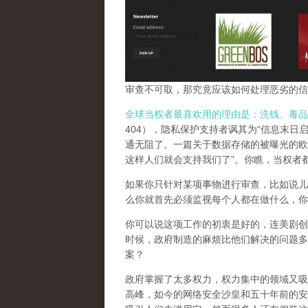
审查不可取，那究竟应该如何处理恶劣的信
全球当权者最喜欢用的理由是：洗钱、毒品
404），隐私保护支持者讽其为“信息末日
通无阻了。一篇关于数据存储的被曝光的欧
这样人们就会支持我们了”。你瞧，当权者
如果你只针对某项事物进行审查，比如说儿
么你就首先必须监视每个人都在做什么，你
你可以说这项工作的初衷是好的，连美剧创
时候，政府制造的麻烦比他们解决的问题多
案？
政府掌握了太多权力，权力集中的领域又吸
高峰，
如今的网络安全沙皇和五十年前的安