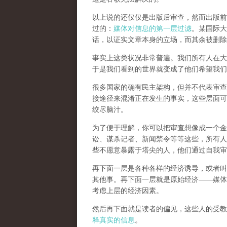
以上说的还仅仅是出版后审查，然而
出版前
过的：
媒体对信息的第一层过滤
。某国际大
话，以证实文章本身的立场，而其余被删除
事实上这类状况非常普遍。我们所有人在大
于是我们看到的世界就变成了他们希望我们
很多国家的确有民主架构，但并不代表审查
接途径来混淆正在发生的事实，这些层面可
绞尽脑汁。
为了便于理解，你可以把审查想像成一个金
讼、谋杀记者、新闻禁令等等这些，所有人
些不愿意暴露于塔尖的人，他们通过自我审
再下面一层是各种各样的经济诱导，或者叫
其他事。再下面一层就是原始经济——媒体
考虑上层的经济因素。
然后再下面就是读者的偏见，这些人的受教
释真实的信息
。