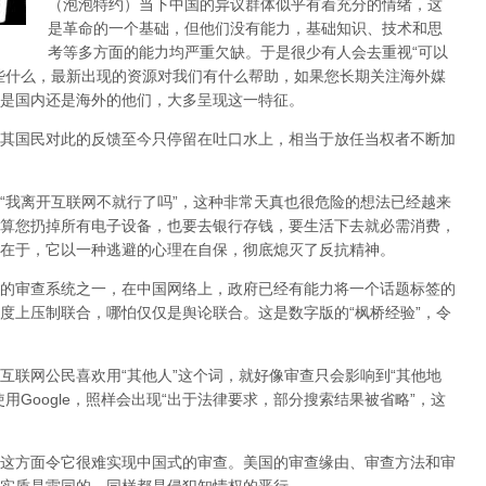
（泡泡特约）
当下中国的异议群体似乎有着充分的情绪，这
是革命的一个基础，但他们没有能力，基础知识、技术和思
考等多方面的能力均严重欠缺。于是很少有人会去重视“可以
些什么，最新出现的资源对我们有什么帮助，如果您长期关注海外媒
是国内还是海外的他们，大多呈现这一特征。
其国民对此的反馈至今只停留在吐口水上，相当于放任当权者不断加
，“我离开互联网不就行了吗”，这种非常天真也很危险的想法已经越来
算您扔掉所有电子设备，也要去银行存钱，要生活下去就必需消费，
在于，它以一种逃避的心理在自保，彻底熄灭了反抗精神。
的审查系统之一，在中国网络上，政府已经有能力将一个话题标签的
度上压制联合
，哪怕仅仅是舆论联合。这是数字版的“枫桥经验”，令
互联网公民喜欢用“其他人”这个词，就好像审查只会影响到“其他地
用Google，照样会出现“出于法律要求，部分搜索结果被省略”，这
这方面令它很难实现中国式的审查。美国的审查缘由、审查方法和审