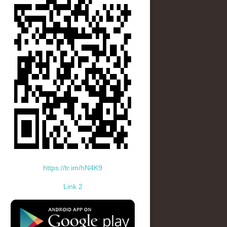
https://tr.im/hN4K9
Link 2
standard-icon-googleplay-app-store.png