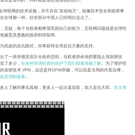
实质是雷同的，同样都是侵犯知情权的恶行。
全球联网的技术设施，并不存在“其他地方”，就像技术安全和政府事
在全球都一样。好在部分中国人已经明白这点了。
，无疑，每个当权者都希望巩固自己的权力，互联网问题就是全球性
免被恶意愚蠢的政府削弱智商
。
为高超的反抗路径，你将获得全球反抗力量的支持。
出了一块块视觉盲区令政府恐惧，当权者拼命地想要阻止强加密技
实了多少，
在各种所谓机密的保护下我们很难准确了解
。为了维护经
的加密技术 VPN，这还是拜GFW所赐，可以说是当局的作茧自缚，
就是强制备案
。
多人了解到事实真相，更多人一起出谋划策，加入反抗大军。
本文将