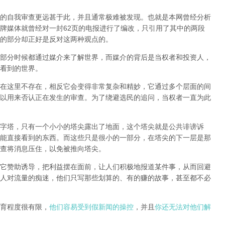
的自我审查更远甚于此，并且通常极难被发现。
也就是本网曾经分析
牌媒体就曾经对一封62页的电报进行了编改，只引用了其中的两段
的部分却正好是反对这两种观点的。
部分时候都通过媒介来了解世界，而媒介的背后是当权者和投资人，
看到的世界。
在这里不存在，相反它会变得非常复杂和精妙，它通过多个层面的间
以用来否认正在发生的审查。为了绕避选民的追问，当权者一直为此
字塔，只有一个小小的塔尖露出了地面，这个塔尖就是公共诽谤诉
能直接看到的东西。而这些只是很小的一部分，在塔尖的下一层是那
查将消息压住，以免被推向塔尖。
它赞助诱导，把利益摆在面前，让人们积极地报道某件事，从而回避
人对流量的痴迷，他们只写那些划算的、有的赚的故事，甚至都不必
育程度很有限，
他们容易受到假新闻的操控
，并且
你还无法对他们解