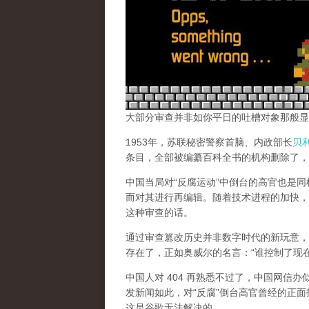
大部分审查并非如你平日的吐槽对象那般显
1953年，苏联秘密警察首脑、内政部长
贝
条目，全部被编纂百科全书的机构删除了，
中国当局对“反腐运动”中倒台的高官也是
而对其进行再编辑。随着技术进程的加快，
这种审查的话。
通过审查篡改历史并非数字时代的新玩意，
存在了，正如奥威尔的名言：“谁控制了现
中国人对 404 再熟悉不过了，中国网信
发新闻如此，对“反腐”倒台高官曾经的正面
这是谷歌无法解决的。