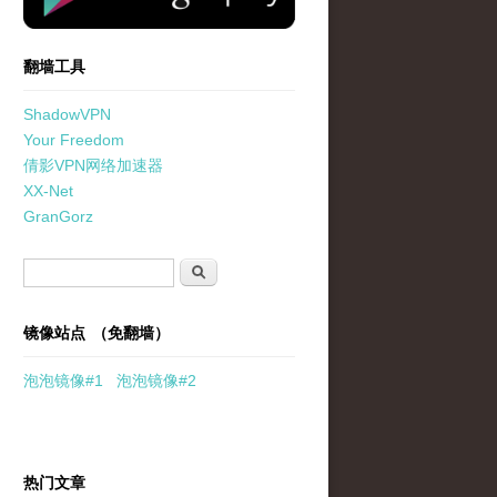
翻墙工具
ShadowVPN
Your Freedom
倩影VPN网络加速器
XX-Net
GranGorz
搜索表单
搜索
镜像站点 （免翻墙）
泡泡
镜像
#1
泡泡
镜像#2
热门文章