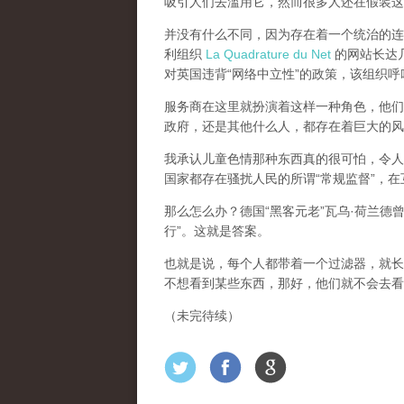
吸引人们去滥用它，然而很多人还在假装这
并没有什么不同，因为存在着一个统治的连续
利组织
La Quadrature du Net
的网站长达几个
对英国违背“网络中立性”的政策，该组织
服务商在这里就扮演着这样一种角色，他们主
政府，还是其他什么人，都存在着巨大的风
我承认儿童色情那种东西真的很可怕，令人
国家都存在骚扰人民的所谓“常规监督”，
那么怎么办？德国“黑客元老”瓦乌·荷兰德
行”。这就是答案。
也就是说，每个人都带着一个过滤器，就长
不想看到某些东西，那好，他们就不会去看
（未完待续）