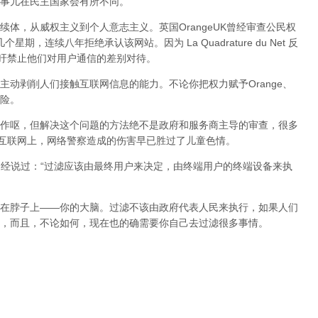
事儿在民主国家会有所不同。
体，从威权主义到个人意志主义。英国OrangeUK曾经审查公民权
星期，连续八年拒绝承认该网站。因为 La Quadrature du Net 反
呼吁禁止他们对用户通信的差别对待。
动剥削人们接触互联网信息的能力。不论你把权力赋予Orange、
险。
作呕，但
解决这个问题的方法绝不是政府和服务商主导的审查，很多
在互联网上，网络警察造成的伤害早已胜过了儿童色情。
曾经说过：“过滤应该由最终用户来决定，由终端用户的终端设备来执
在脖子上——你的大脑。过滤不该由政府代表人民来执行，如果人们
，而且，不论如何，现在也的确需要你自己去过滤很多事情。