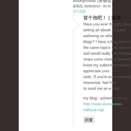
Anonymous (未验证)
星期四, 06/06/2019 - 00:42
永久连接
冒个泡吧！ | 泡泡
Have you ever thought abou
writing an ebook or guest
authoring on other
blogs? I have a blog based 
the same topics you discus
and would really like to hav
share some stories/informati
know my subscribers would
appreciate your
work. If you're even remotel
interested, feel free
to send me an e-mail.
my blog - şirinevler escort -
http://www.uluslararasi-
nakliyat.org/
回复