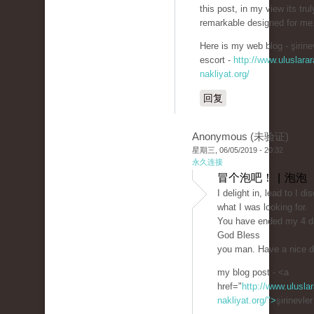
this post, in my view its trul
remarkable designed for me
Here is my web blog - şirine
escort -
http://www.uluslarar
nakliyat.org/
回复
Anonymous (未验证)
星期三, 06/05/2019 - 20:32
永久连接
冒个泡吧！ | 泡泡
I delight in, lead to I d
what I was looking for.
You have ended my 4 da
God Bless
you man. Have a nice 
my blog post - <a
href="
http://www.uluslar
nakliyat.org/">
şirinevle