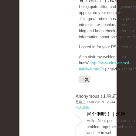
I blog quite often and I genuinel
appreciate your content.
This great article has truly pea
interest. I will bookmark your
blog and keep checking for new
information about once per week
I opted in for your RSS feed as w
Also visit my weblog ... <a
href="
http://www.uluslararasi-
nakliyat.org/">
şirinevler escort<
回复
Anonymous (未验证)
星期三, 06/05/2019 - 23:44
永久连接
冒个泡吧！ | 泡泡
Hello, Neat post. There is a
problem together with your
website in web