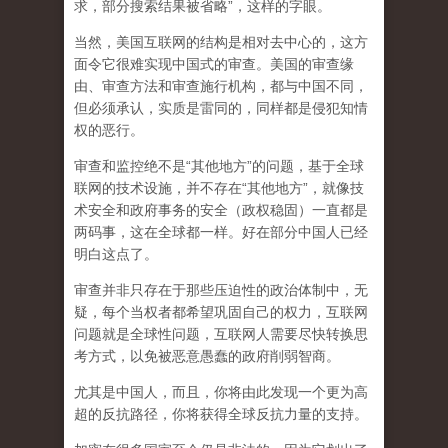
求，部分搜索结果被省略”，这样的字眼。
当然，美国互联网的结构是相对去中心的，这方
面令它很难实现中国式的审查。美国的审查缘
由、审查方法和审查施行机构，都与中国不同，
但必须承认，
实质是雷同的，同样都是侵犯知情
权的恶行。
审查和监控绝不是“其他地方”的问题，基于全球
联网的技术设施，并不存在“其他地方”，就像技
术安全和政府事务的安全（政权稳固）一直都是
两码事，这在全球都一样。好在部分中国人已经
明白这点了。
审查并非只存在于那些压迫性的政治体制中，无
疑，每个当权者都希望巩固自己的权力，互联网
问题就是全球性问题，互联网人需要尽快转换思
考方式，以免被恶意愚蠢的政府削弱智商
。
尤其是中国人，而且，你将由此发现一个更为高
超的反抗路径，你将获得全球反抗力量的支持。