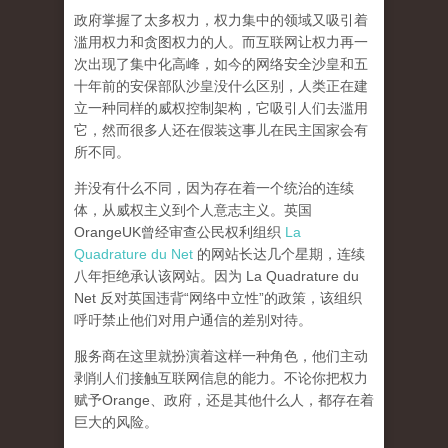
政府掌握了太多权力，权力集中的领域又吸引着
滥用权力和贪图权力的人。而互联网让权力再一
次出现了集中化高峰，
如今的网络安全沙皇和五
十年前的安保部队沙皇没什么区别，人类正在建
立一种同样的威权控制架构，它吸引人们去滥用
它，然而很多人还在假装这事儿在民主国家会有
所不同。
并没有什么不同，因为存在着一个统治的连续
体，从威权主义到个人意志主义。英国
OrangeUK曾经审查公民权利组织
La
Quadrature du Net
的网站长达几个星期，连续
八年拒绝承认该网站。因为 La Quadrature du
Net 反对英国违背“网络中立性”的政策，该组织
呼吁禁止他们对用户通信的差别对待。
服务商在这里就扮演着这样一种角色，他们主动
剥削人们接触互联网信息的能力。不论你把权力
赋予Orange、政府，还是其他什么人，都存在着
巨大的风险。