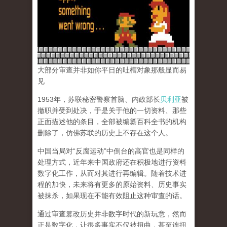
大部分审查并非如你平日的吐槽对象那般显而易
见
1953年，苏联秘密警察首脑、内政部长
贝利亚
被
撤职并受到处决，于是关于他的一切资料、那些
正面描述他的条目，全部被编纂百科全书的机构
删除了，仿佛苏联的历史上不存在这个人。
中国当局对“反腐运动”中倒台的高官也是同样的
处理方式，近年来中国政府还在积极地进行资料
数字化工作，从而对其进行再编辑。随着技术进
程的加快，未来将有更多的原始资料、历史事实
被抹杀，如果现在不能有效阻止这种审查的话。
通过审查篡改历史并非数字时代的新玩意，然而
正是数字化，让很多事实不仅被扭曲，甚至连扭