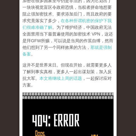
加密在很多国家至今仍是非法的，因为它划出了
一块块视觉盲区令政府恐惧，当权者拼命地想要
阻止强加密技术、要求添加后门，而且政府的要
求究竟落实了多少，
在各种所谓机密的保护下我
们很难准确了解
。为了维护经济，中国政府无法
全面禁用当下最普遍使用的加密技术 VPN，这还
是拜GFW所赐，可以说是当局的作茧自缚，然而
他们想到了另一个同样效果的方法，
那就是强制
备案
。
这并不是世界末日。但现在开始，就需要更多人
了解到事实真相，更多人一起出谋划策，加入反
抗大军。
本文将继续上周的话题
，一起探讨应对
方案。