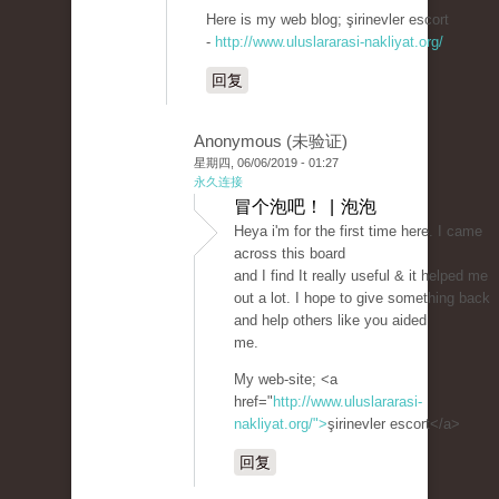
Here is my web blog; şirinevler escort
-
http://www.uluslararasi-nakliyat.org/
回复
Anonymous (未验证)
星期四, 06/06/2019 - 01:27
永久连接
冒个泡吧！ | 泡泡
Heya i'm for the first time here. I came
across this board
and I find It really useful & it helped me
out a lot. I hope to give something back
and help others like you aided
me.
My web-site; <a
href="
http://www.uluslararasi-
nakliyat.org/">
şirinevler escort</a>
回复