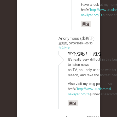
Have a look at my hom
href="
http://www.uluslar
nakliyat.org/">
şirinevle
回复
Anonymous (未验证)
星期四, 06/06/2019 - 00:33
永久连接
冒个泡吧！ | 泡泡
It's really very difficult in this bu
to listen news
on TV, so I only use the web for
reason, and take the hottest ne
Also visit my blog post ... <a
href="
http://www.uluslararasi-
nakliyat.org/">
şirinevler escort<
回复