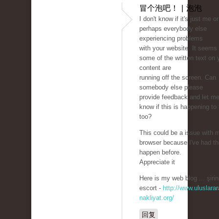
冒个泡吧！ | 泡泡
I don't know if it's just me or 
perhaps everybody else
experiencing problems
with your website. It seems 
some of the written text on 
content are
running off the screen. Can
somebody else please
provide feedback and let m
know if this is happening to
too?
This could be a issue with 
browser because I've had th
happen before.
Appreciate it
Here is my web blog ... şirin
escort -
http://www.uluslarar
nakliyat.org/
回复