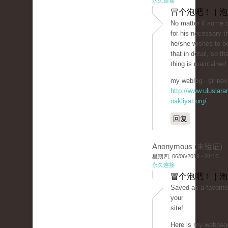
永久连接
冒个泡吧！ | 
No matter if some 
for his necessary t
he/she wishes to be
that in detail, so th
thing is maintained
my weblog - şirinevl
http://www.uluslarar
nakliyat.org/
回复
Anonymous (未验证)
星期四, 06/06/2019 - 01:16
永久连接
冒个泡吧！ | 
Saved as a favorite,
your
site!
Here is my webpage: