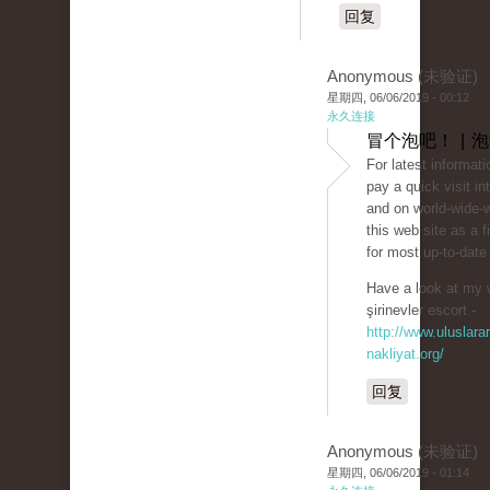
回复
Anonymous (未验证)
星期四, 06/06/2019 - 00:12
永久连接
冒个泡吧！ | 
For latest informat
pay a quick visit in
and on world-wide-
this web site as a f
for most up-to-date
Have a look at my 
şirinevler escort -
http://www.uluslarar
nakliyat.org/
回复
Anonymous (未验证)
星期四, 06/06/2019 - 01:14