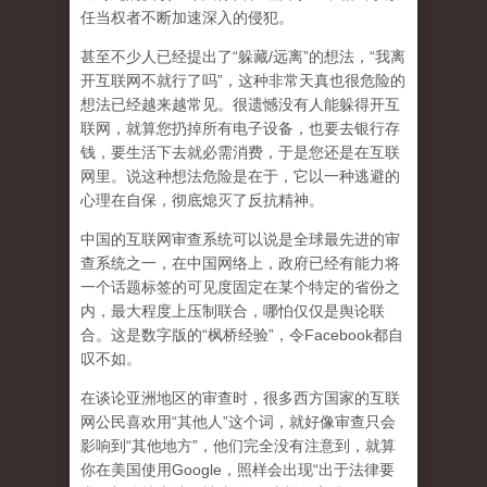
任当权者不断加速深入的侵犯。
甚至不少人已经提出了“躲藏/远离”的想法，“我离
开互联网不就行了吗”，这种非常天真也很危险的
想法已经越来越常见。很遗憾没有人能躲得开互
联网，就算您扔掉所有电子设备，也要去银行存
钱，要生活下去就必需消费，于是您还是在互联
网里。说这种想法危险是在于，它以一种逃避的
心理在自保，彻底熄灭了反抗精神。
中国的互联网审查系统可以说是全球最先进的审
查系统之一，在中国网络上，政府已经有能力将
一个话题标签的可见度固定在某个特定的省份之
内，最大程度上压制联合
，哪怕仅仅是舆论联
合。这是数字版的“枫桥经验”，令Facebook都自
叹不如。
在谈论亚洲地区的审查时，很多西方国家的互联
网公民喜欢用“其他人”这个词，就好像审查只会
影响到“其他地方”，他们完全没有注意到，
就算
你在美国使用Google，照样会出现“出于法律要