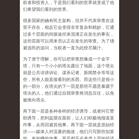
权者和投资人，于是我们看到的世界就变成了他
们希望我们看到的世界。
很多国家的确有民主架构，但并不代表审查在这
里不存在，相反它会变得非常复杂和精妙，它通
过多个层面的间接途径来混淆正在发生的事实，
这些层面可以用来否认正在发生的审查。为了绕
避选民的追问，当权者一直为此绞尽脑汁。
为了便于理解，你可以把审查想像成一个金字
塔，只有一个小小的塔尖露出了地面，这个塔尖
就是公共诽谤诉讼、谋杀记者、新闻禁令等等这
些，所有人能直接看到的东西。而这些只是很小
的一部分，在塔尖的下一层是那些不愿意暴露于
塔尖的人，他们通过自我审查将消息压住，以免
被推向塔尖。
再下面一层是各种各样的经济诱导，或者叫它赞
助诱导，把利益摆在面前，让人们积极地报道某
件事，从而回避其他事。再下面一层就是原始经
济——媒体人对流量的痴迷，他们只写那些划算
的、有的赚的故事，甚至都不必考虑上层的经济