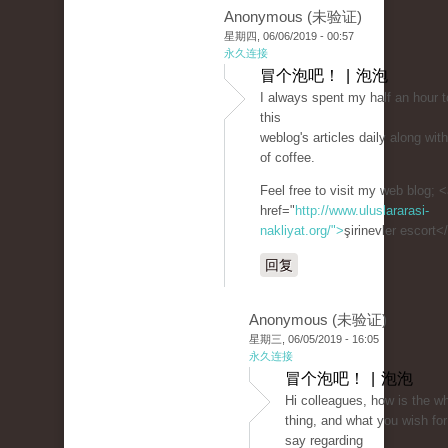
Anonymous (未验证)
星期四, 06/06/2019 - 00:57
永久连接
冒个泡吧！ | 泡泡
I always spent my half an hour t
this
weblog's articles daily along wi
of coffee.
Feel free to visit my web blog; 
href="
http://www.uluslararasi-
nakliyat.org/">
şirinevler escort<
回复
Anonymous (未验证)
星期三, 06/05/2019 - 16:05
永久连接
冒个泡吧！ | 泡泡
Hi colleagues, how is the w
thing, and what you wish for
say regarding