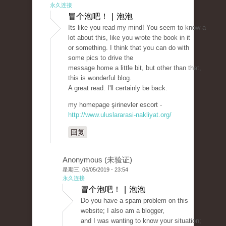
永久连接
冒个泡吧！ | 泡泡
Its like you read my mind! You seem to know a
lot about this, like you wrote the book in it
or something. I think that you can do with
some pics to drive the
message home a little bit, but other than that,
this is wonderful blog.
A great read. I'll certainly be back.
my homepage şirinevler escort -
http://www.uluslararasi-nakliyat.org/
回复
Anonymous (未验证)
星期三, 06/05/2019 - 23:54
永久连接
冒个泡吧！ | 泡泡
Do you have a spam problem on this
website; I also am a blogger,
and I was wanting to know your situation;