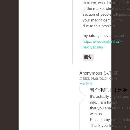
explorer, would test this? IE 
is the market chief and a h
section of people will pass 
your magnificent writing
due to this problem.
my site: şirinevler escort -
http://www.uluslararasi-
nakliyat.org/
回复
Anonymous (未验证)
星期四, 06/06/2019 - 00:46
永久连接
冒个泡吧！ | 泡泡
It's actually a great and
info. I am happy
that you shared this use
with us.
Please stay us up to dat
Thank you for sharing.