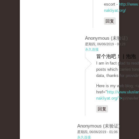
escort -
http://www.
nakliyat.org/
回复
Anonymous (未验证)
星期四, 06/06/2019 - 00:29
永久连接
冒个泡吧！ | 泡泡
I am in fact glad to rea
posts which carries tons
data, thanks for providi
Here is my web blog; <
href="
http://www.uluslar
nakliyat.org/">
şirinevle
回复
Anonymous (未验证)
星期四, 06/06/2019 - 01:06
永久连接