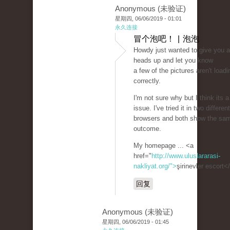
Anonymous (未验证)
星期四, 06/06/2019 - 01:01
永久连接
冒个泡吧！ | 泡泡
Howdy just wanted to give you a
heads up and let you know
a few of the pictures aren't loadi
correctly.
I'm not sure why but I think its a
issue. I've tried it in two different
browsers and both show the sa
outcome.
My homepage ... <a
href="
http://www.uluslararasi-
nakliyat.org/">
şirinevler escort<
回复
Anonymous (未验证)
星期四, 06/06/2019 - 01:45