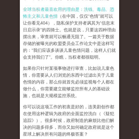
全球当权者最喜欢用的理由是：洗钱、毒品、恐
怖主义和儿童色情
（在中国，仅仅“色情”就可以
让你看见404），隐私保护支持者讽其为“信息末
日启示录”的四骑士。也就是说，只要这四种理由
摆出来，审查就可以畅通无阻了。一篇关于数据
存储的被曝光的欧盟委员会工作论文中是这样写
的：“我们应该多谈谈儿童色情问题，这样人们就
会支持我们了”。你瞧，当权者都很聪明。
如果你只针对某项事物进行审查，比如说儿童色
情，你需要从人们浏览的东西中过滤出关于儿童
色情的内容，那么你就首先必须监视每个人都在
做什么，你需要建立能够监控所有人的基础设
施，也就是大规模监控系统。
你可以说这项工作的初衷是好的，连美剧创作都
在使用这种逻辑为政府的全面监控洗白（《疑犯
追踪》）。
很多时候，政府制造的麻烦比他们解
决的问题多得多，而你又如何确定政府就是这个
星球上解决所有问题的终极答案？