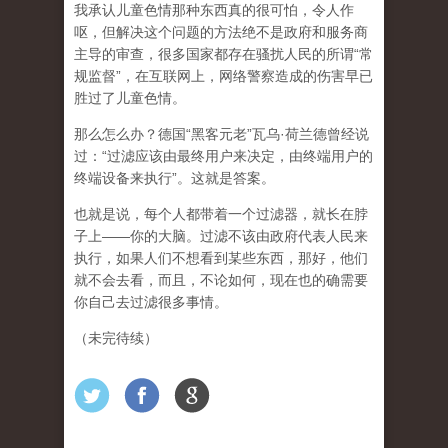
我承认儿童色情那种东西真的很可怕，令人作
呕，但
解决这个问题的方法绝不是政府和服务商
主导的审查，很多国家都存在骚扰人民的所谓“常
规监督”，在互联网上，网络警察造成的伤害早已
胜过了儿童色情。
那么怎么办？德国“黑客元老”瓦乌·荷兰德曾经说
过：“过滤应该由最终用户来决定，由终端用户的
终端设备来执行”。这就是答案。
也就是说，每个人都带着一个过滤器，就长在脖
子上——你的大脑。过滤不该由政府代表人民来
执行，如果人们不想看到某些东西，那好，他们
就不会去看，而且，不论如何，现在也的确需要
你自己去过滤很多事情。
（未完待续）