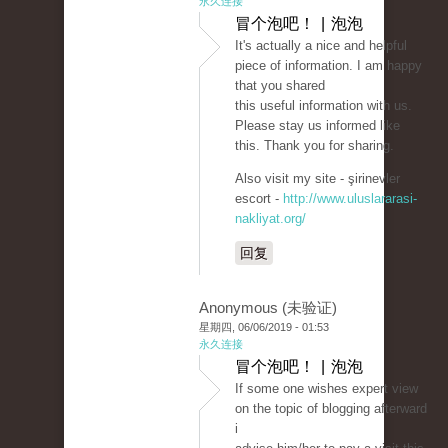
永久连接
冒个泡吧！ | 泡泡
It's actually a nice and helpful
piece of information. I am happy
that you shared
this useful information with us.
Please stay us informed like
this. Thank you for sharing.
Also visit my site - şirinevler
escort -
http://www.uluslararasi-
nakliyat.org/
回复
Anonymous (未验证)
星期四, 06/06/2019 - 01:53
永久连接
冒个泡吧！ | 泡泡
If some one wishes expert view
on the topic of blogging afterward
i