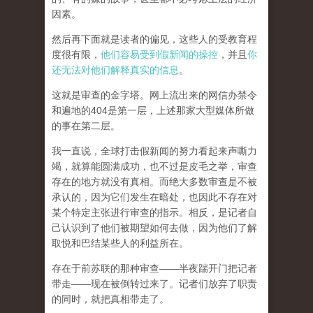
因素。
然后再下面就是读者的偏见，这些人的受教育程
度很有限，
他们容易受到假新闻的操控
，并且
你
还无法对他们解释真实的信息
。
这就是审查的金字塔。网上流出来的网信办禁令
和遍地的404是第一层，上述那家大型媒体所做
的事在第二层。
我一直说，全球打击假新闻的努力看起来声嘶力
竭，就算能圆满成功，也不过是皮毛之举，审查
存在的地方就没有真相。而
绝大多数审查是不被
承认的，因为它们发生在暗处，也因此不存在对
某个特定主张进行审查的指示。相反，是记者自
己认识到了他们被期望如何去做，因为他们了解
取悦和巴结某些人的利益所在。
存在于前苏联的那种审查——半夜踹开门把记者
带走——现在被倒转过来了。记者们放弃了职责
的同时，就把真相带走了。