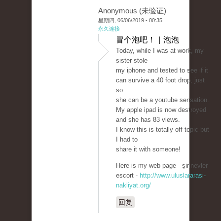
Anonymous (未验证)
星期四, 06/06/2019 - 00:35
永久连接
冒个泡吧！ | 泡泡
Today, while I was at work, my
sister stole
my iphone and tested to see if it
can survive a 40 foot drop, just
so
she can be a youtube sensation.
My apple ipad is now destroyed
and she has 83 views.
I know this is totally off topic but
I had to
share it with someone!
Here is my web page - şirinevler
escort -
http://www.uluslararasi-
nakliyat.org/
回复