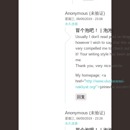
Anonymous (未验证)
星期三, 06/05/2019 - 23:06
永久连接
冒个泡吧！ | 泡泡
Usually I don't read post on blog
however I wish to say that this w
very compelled me to check out
it! Your writing style has been 
me.
Thank you, very nice article.
My homepage; <a
href="
http://www.uluslararasi-
nakliyat.org/">
şirinevler escort<
回复
Anonymous (未验证)
星期三, 06/05/2019 - 23:26
永久连接
冒个泡吧！ | 泡泡