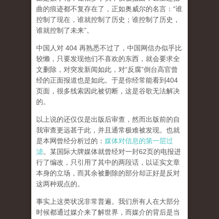
曲的痕迹都不复存在了，正如奥威尔的名言：“谁
控制了现在，谁就控制了历史；谁控制了历史，
谁就控制了未来”。
中国人对 404 再熟悉不过了，中国网信办似乎比
较懒，只要发现他们不喜欢的东西，就会要求全
文删除，对突发新闻如此，对“反腐”倒台高官曾
经的正面报道也是如此。于是你经常能看到404
页面，
很多线索因此被切断，这是谷歌无法解决
的。
以上说的还仅仅是出版后审查，然而
出版前的自
我审查更远甚于此，并且通常极难被发现。
也就
是本网曾经分析过的：
媒体对信息的第一层过
滤
。某国际大牌媒体就曾经对一封62页的电报进
行了编改，只引用了其中的两段话，以证实文章
本身的立场，而其余被删除的部分却正好是反对
这两种观点的。
事实上这类状况非常普遍。我们所有人在大部分
时候都通过媒介来了解世界，而媒介的背后是当