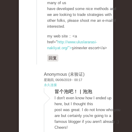
many of us
have developed some nice methods and
we are looking to trade strategies with
other folks, please shoot me an e-mail if
interested.
my web site :: <a
href="
http://www.uluslararasi-
nakliyat.org/">
şirinevler escort</a>
回复
Anonymous (未验证)
星期四, 06/06/2019 - 00:17
永久连接
冒个泡吧！ | 泡泡
I don't even know how I ended up
here, but I thought this
post was great. I do not know who you
are but certainly you're going to a
famous blogger if you aren't already ;)
Cheers!