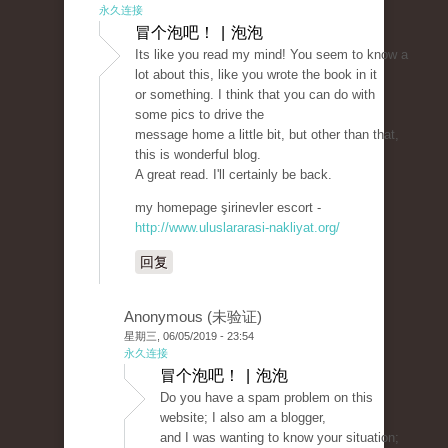
永久连接
冒个泡吧！ | 泡泡
Its like you read my mind! You seem to know a
lot about this, like you wrote the book in it
or something. I think that you can do with
some pics to drive the
message home a little bit, but other than that,
this is wonderful blog.
A great read. I'll certainly be back.
my homepage şirinevler escort -
http://www.uluslararasi-nakliyat.org/
回复
Anonymous (未验证)
星期三, 06/05/2019 - 23:54
永久连接
冒个泡吧！ | 泡泡
Do you have a spam problem on this
website; I also am a blogger,
and I was wanting to know your situation;