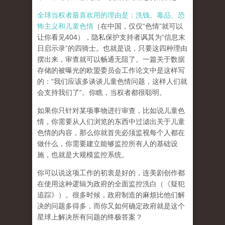
全球当权者最喜欢用的理由是：洗钱、毒品、恐
怖主义和儿童色情
（在中国，仅仅“色情”就可以
让你看见404），隐私保护支持者讽其为“信息末
日启示录”的四骑士。也就是说，只要这四种理由
摆出来，审查就可以畅通无阻了。一篇关于数据
存储的被曝光的欧盟委员会工作论文中是这样写
的：“我们应该多谈谈儿童色情问题，这样人们就
会支持我们了”。你瞧，当权者都很聪明。
如果你只针对某项事物进行审查，比如说儿童色
情，你需要从人们浏览的东西中过滤出关于儿童
色情的内容，那么你就首先必须监视每个人都在
做什么，你需要建立能够监控所有人的基础设
施，也就是大规模监控系统。
你可以说这项工作的初衷是好的，连美剧创作都
在使用这种逻辑为政府的全面监控洗白（《疑犯
追踪》）。
很多时候，政府制造的麻烦比他们解
决的问题多得多，而你又如何确定政府就是这个
星球上解决所有问题的终极答案？