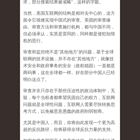
求，部分搜索结果被省略”，这样的字眼。
当然，美国互联网的结构是相对去中心的，这方
面令它很难实现中国式的审查。美国的审查缘
由、审查方法和审查施行机构，都与中国不同，
但必须承认，
实质是雷同的，同样都是侵犯知情
权的恶行。
审查和监控绝不是“其他地方”的问题，基于全球
联网的技术设施，并不存在“其他地方”，就像技
术安全和政府事务的安全（政权稳固）一直都是
两码事，这在全球都一样。好在部分中国人已经
明白这点了。
审查并非只存在于那些压迫性的政治体制中，无
疑，每个当权者都希望巩固自己的权力，互联网
问题就是全球性问题，互联网人需要尽快转换思
考方式，以免被恶意愚蠢的政府削弱智商
。
尤其是中国人，而且，你将由此发现一个更为高
超的反抗路径，你将获得全球反抗力量的支持。