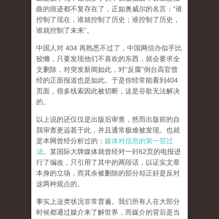
曲的痕迹都不复存在了，正如奥威尔的名言：“谁
控制了现在，谁就控制了历史；谁控制了历史，
谁就控制了未来”。
中国人对 404 再熟悉不过了，中国网信办似乎比
较懒，只要发现他们不喜欢的东西，就会要求全
文删除，对突发新闻如此，对“反腐”倒台高官曾
经的正面报道也是如此。于是你经常能看到404
页面，
很多线索因此被切断，这是谷歌无法解决
的。
以上说的还仅仅是出版后审查，然而
出版前的自
我审查更远甚于此，并且通常极难被发现。
也就
是本网曾经分析过的：
媒体对信息的第一层过
滤
。某国际大牌媒体就曾经对一封62页的电报进
行了编改，只引用了其中的两段话，以证实文章
本身的立场，而其余被删除的部分却正好是反对
这两种观点的。
事实上这类状况非常普遍。我们所有人在大部分
时候都通过媒介来了解世界，而媒介的背后是当