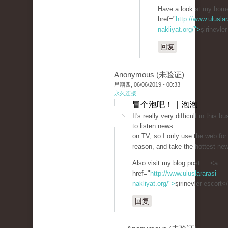
Have a look at my hom
href="
http://www.uluslar
nakliyat.org/">
şirinevle
回复
Anonymous (未验证)
星期四, 06/06/2019 - 00:33
永久连接
冒个泡吧！ | 泡泡
It's really very difficult in this bu
to listen news
on TV, so I only use the web for
reason, and take the hottest ne
Also visit my blog post ... <a
href="
http://www.uluslararasi-
nakliyat.org/">
şirinevler escort<
回复