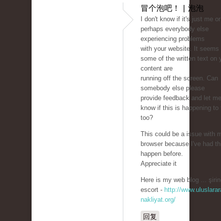
冒个泡吧！ | 泡泡
I don't know if it's just me or 
perhaps everybody else
experiencing problems
with your website. It seems 
some of the written text on 
content are
running off the screen. Can
somebody else please
provide feedback and let m
know if this is happening to
too?
This could be a issue with 
browser because I've had th
happen before.
Appreciate it
Here is my web blog ... şirin
escort -
http://www.uluslarar
nakliyat.org/
回复