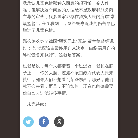
我承认儿童色情那种东西真的很可怕，令人作
呕，但
解决这个问题的方法绝不是政府和服务商
主导的审查，很多国家都存在骚扰人民的所谓“常
规监督”，在互联网上，网络警察造成的伤害早已
胜过了儿童色情。
那么怎么办？德国“黑客元老”瓦乌·荷兰德曾经说
过：“过滤应该由最终用户来决定，由终端用户的
终端设备来执行”。这就是答案。
也就是说，每个人都带着一个过滤器，就长在脖
子上——你的大脑。过滤不该由政府代表人民来
执行，如果人们不想看到某些东西，那好，他们
就不会去看，而且，不论如何，现在也的确需要
你自己去过滤很多事情。
（未完待续）