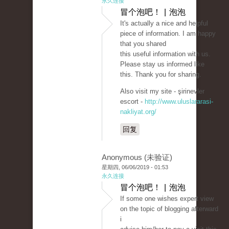
永久连接
冒个泡吧！ | 泡泡
It's actually a nice and helpful
piece of information. I am happy
that you shared
this useful information with us.
Please stay us informed like
this. Thank you for sharing.
Also visit my site - şirinevler
escort -
http://www.uluslararasi-
nakliyat.org/
回复
Anonymous (未验证)
星期四, 06/06/2019 - 01:53
永久连接
冒个泡吧！ | 泡泡
If some one wishes expert view
on the topic of blogging afterward
i