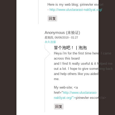
Here is my web blog; şirinevler escort
-
http://www.uluslararasi-nakliyat.org/
回复
Anonymous (未验证)
星期四, 06/06/2019 - 01:27
永久连接
冒个泡吧！ | 泡泡
Heya i'm for the first time here. I came
across this board
and I find It really useful & it helped me
out a lot. I hope to give something back
and help others like you aided
me.
My web-site; <a
href="
http://www.uluslararasi-
nakliyat.org/">
şirinevler escort</a>
回复