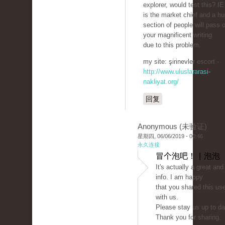
explorer, would test this? IE 
is the market chief and a h
section of people will pass 
your magnificent writing
due to this problem.
my site: şirinevler escort -
http://www.uluslararasi-
nakliyat.org/
回复
Anonymous (未验证)
星期四, 06/06/2019 - 00:46
永久连接
冒个泡吧！ | 泡泡
It's actually a great and
info. I am happy
that you shared this use
with us.
Please stay us up to dat
Thank you for sharing.