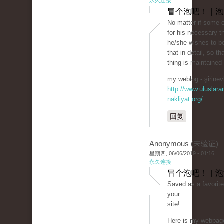
永久连接
冒个泡吧！ | 
No matter if some 
for his necessary t
he/she wishes to be
that in detail, so th
thing is maintained
my weblog - şirinevl
http://www.uluslarar
nakliyat.org/
回复
Anonymous (未验证)
星期四, 06/06/2019 - 01:16
永久连接
冒个泡吧！ | 
Saved as a favorite,
your
site!
Here is my webpage: