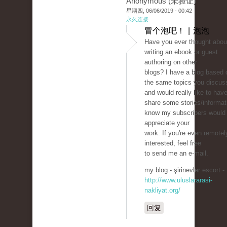
Anonymous (未验证)
星期四, 06/06/2019 - 00:42
永久连接
冒个泡吧！ | 泡泡
Have you ever thought abou
writing an ebook or guest
authoring on other
blogs? I have a blog based 
the same topics you discus
and would really like to hav
share some stories/informati
know my subscribers would
appreciate your
work. If you're even remotel
interested, feel free
to send me an e-mail.
my blog - şirinevler escort -
http://www.uluslararasi-
nakliyat.org/
回复