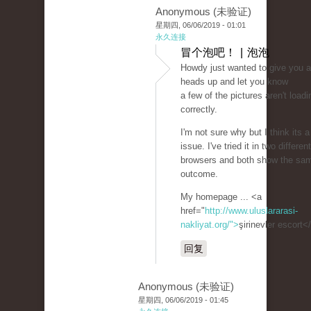
Anonymous (未验证)
星期四, 06/06/2019 - 01:01
永久连接
冒个泡吧！ | 泡泡
Howdy just wanted to give you a
heads up and let you know
a few of the pictures aren't loadi
correctly.
I'm not sure why but I think its a
issue. I've tried it in two different
browsers and both show the sa
outcome.
My homepage ... <a
href="
http://www.uluslararasi-
nakliyat.org/">
şirinevler escort<
回复
Anonymous (未验证)
星期四, 06/06/2019 - 01:45