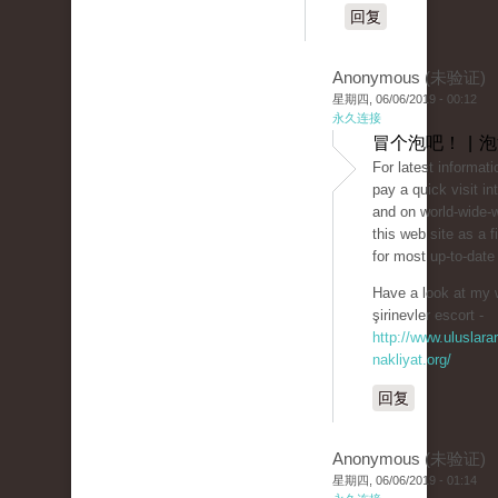
回复
Anonymous (未验证)
星期四, 06/06/2019 - 00:12
永久连接
冒个泡吧！ | 
For latest informat
pay a quick visit in
and on world-wide-
this web site as a f
for most up-to-date
Have a look at my 
şirinevler escort -
http://www.uluslarar
nakliyat.org/
回复
Anonymous (未验证)
星期四, 06/06/2019 - 01:14