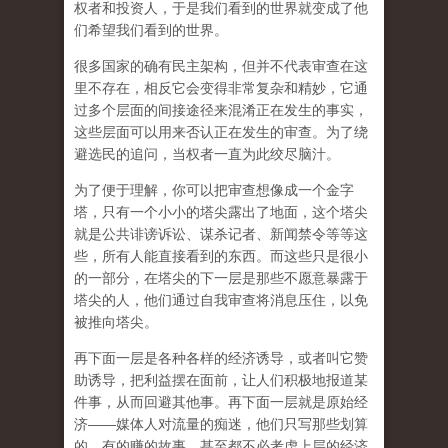
权者和投资人，于是我们看到的世界就变成了他
们希望我们看到的世界。
很多国家的确有民主架构，但并不代表审查在这
里不存在，相反它会变得非常复杂和精妙，它通
过多个层面的间接途径来混淆正在发生的事实，
这些层面可以用来否认正在发生的审查。为了绕
避选民的追问，当权者一直为此绞尽脑汁。
为了便于理解，你可以把审查想像成一个金字
塔，只有一个小小的塔尖露出了地面，这个塔尖
就是公共诽谤诉讼、谋杀记者、新闻禁令等等这
些，所有人能直接看到的东西。而这些只是很小
的一部分，在塔尖的下一层是那些不愿意暴露于
塔尖的人，他们通过自我审查将消息压住，以免
被推向塔尖。
再下面一层是各种各样的经济诱导，或者叫它赞
助诱导，把利益摆在面前，让人们积极地报道某
件事，从而回避其他事。再下面一层就是原始经
济——媒体人对流量的痴迷，他们只写那些划算
的、有的赚的故事，甚至都不必考虑上层的经济