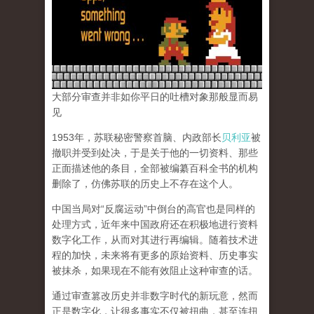
大部分审查并非如你平日的吐槽对象那般显而易
见
1953年，苏联秘密警察首脑、内政部长
贝利亚
被
撤职并受到处决，于是关于他的一切资料、那些
正面描述他的条目，全部被编纂百科全书的机构
删除了，仿佛苏联的历史上不存在这个人。
中国当局对“反腐运动”中倒台的高官也是同样的
处理方式，近年来中国政府还在积极地进行资料
数字化工作，从而对其进行再编辑。随着技术进
程的加快，未来将有更多的原始资料、历史事实
被抹杀，如果现在不能有效阻止这种审查的话。
通过审查篡改历史并非数字时代的新玩意，然而
正是数字化，让很多事实不仅被扭曲，甚至连扭