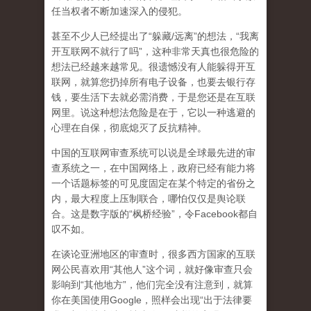
任当权者不断加速深入的侵犯。
甚至不少人已经提出了“躲藏/远离”的想法，“我离
开互联网不就行了吗”，这种非常天真也很危险的
想法已经越来越常见。很遗憾没有人能躲得开互
联网，就算您扔掉所有电子设备，也要去银行存
钱，要生活下去就必需消费，于是您还是在互联
网里。说这种想法危险是在于，它以一种逃避的
心理在自保，彻底熄灭了反抗精神。
中国的互联网审查系统可以说是全球最先进的审
查系统之一，在中国网络上，政府已经有能力将
一个话题标签的可见度固定在某个特定的省份之
内，最大程度上压制联合
，哪怕仅仅是舆论联
合。这是数字版的“枫桥经验”，令Facebook都自
叹不如。
在谈论亚洲地区的审查时，很多西方国家的互联
网公民喜欢用“其他人”这个词，就好像审查只会
影响到“其他地方”，他们完全没有注意到，
就算
你在美国使用Google，照样会出现“出于法律要