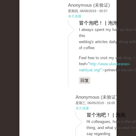
Anonymous (未验证)
星期四, 06/06/2019 - 00:57
永久连接
冒个泡吧！ | 泡泡
I always spent my half an hour t
this
weblog's articles daily along wi
of coffee.
Feel free to visit my web blog; 
href="
http://www.uluslararasi-
nakliyat.org/">
şirinevler escort<
回复
Anonymous (未验证)
星期三, 06/05/2019 - 16:05
永久连接
冒个泡吧！ | 泡泡
Hi colleagues, how is the w
thing, and what you wish for
say regarding