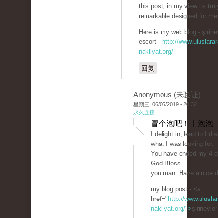
this post, in my view its trul
remarkable designed for me
Here is my web blog - şirine
escort -
http://www.uluslarar
nakliyat.org/
回复
Anonymous (未验证)
星期三, 06/05/2019 - 20:32
永久连接
冒个泡吧！ | 泡泡
I delight in, lead to I d
what I was looking for.
You have ended my 4 da
God Bless
you man. Have a nice 
my blog post - <a
href="
http://www.uluslar
nakliyat.org/">
şirinevle