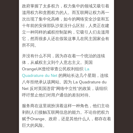
政府掌握了太多权力，权力集中的领域又吸引着
滥用权力和贪图权力的人。而互联网让权力再一
次出现了集中化高峰，
如今的网络安全沙皇和五
十年前的安保部队沙皇没什么区别，人类正在建
立一种同样的威权控制架构，它吸引人们去滥用
它，然而很多人还在假装这事儿在民主国家会有
所不同。
并没有什么不同，因为存在着一个统治的连续
体，从威权主义到个人意志主义。英国
OrangeUK曾经审查公民权利组织
La
Quadrature du Net
的网站长达几个星期，连续
八年拒绝承认该网站。因为 La Quadrature du
Net 反对英国违背“网络中立性”的政策，该组织
呼吁禁止他们对用户通信的差别对待。
服务商在这里就扮演着这样一种角色，他们主动
剥削人们接触互联网信息的能力。不论你把权力
赋予Orange、政府，还是其他什么人，都存在着
巨大的风险。