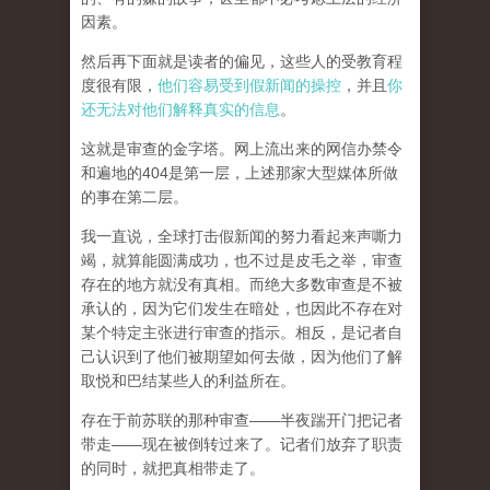
因素。
然后再下面就是读者的偏见，这些人的受教育程
度很有限，
他们容易受到假新闻的操控
，并且
你
还无法对他们解释真实的信息
。
这就是审查的金字塔。网上流出来的网信办禁令
和遍地的404是第一层，上述那家大型媒体所做
的事在第二层。
我一直说，全球打击假新闻的努力看起来声嘶力
竭，就算能圆满成功，也不过是皮毛之举，审查
存在的地方就没有真相。而
绝大多数审查是不被
承认的，因为它们发生在暗处，也因此不存在对
某个特定主张进行审查的指示。相反，是记者自
己认识到了他们被期望如何去做，因为他们了解
取悦和巴结某些人的利益所在。
存在于前苏联的那种审查——半夜踹开门把记者
带走——现在被倒转过来了。记者们放弃了职责
的同时，就把真相带走了。