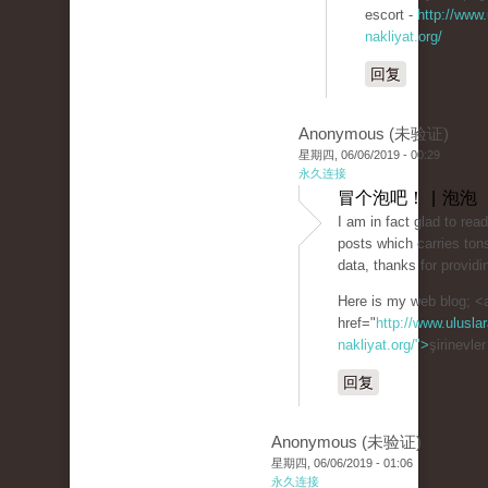
escort -
http://www.
nakliyat.org/
回复
Anonymous (未验证)
星期四, 06/06/2019 - 00:29
永久连接
冒个泡吧！ | 泡泡
I am in fact glad to rea
posts which carries tons
data, thanks for providi
Here is my web blog; <
href="
http://www.uluslar
nakliyat.org/">
şirinevle
回复
Anonymous (未验证)
星期四, 06/06/2019 - 01:06
永久连接