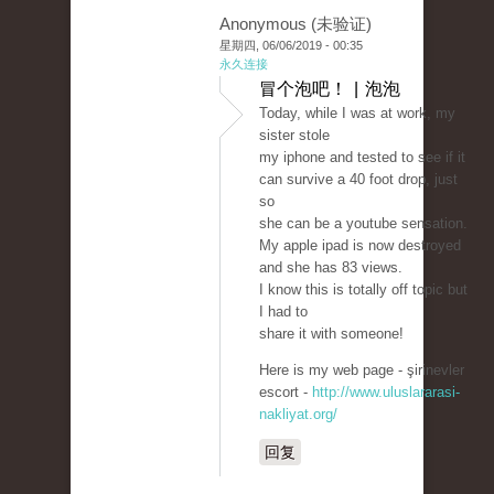
Anonymous (未验证)
星期四, 06/06/2019 - 00:35
永久连接
冒个泡吧！ | 泡泡
Today, while I was at work, my
sister stole
my iphone and tested to see if it
can survive a 40 foot drop, just
so
she can be a youtube sensation.
My apple ipad is now destroyed
and she has 83 views.
I know this is totally off topic but
I had to
share it with someone!
Here is my web page - şirinevler
escort -
http://www.uluslararasi-
nakliyat.org/
回复