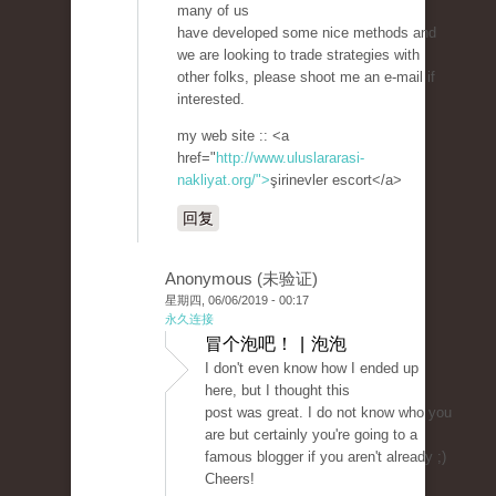
many of us
have developed some nice methods and
we are looking to trade strategies with
other folks, please shoot me an e-mail if
interested.
my web site :: <a
href="
http://www.uluslararasi-
nakliyat.org/">
şirinevler escort</a>
回复
Anonymous (未验证)
星期四, 06/06/2019 - 00:17
永久连接
冒个泡吧！ | 泡泡
I don't even know how I ended up
here, but I thought this
post was great. I do not know who you
are but certainly you're going to a
famous blogger if you aren't already ;)
Cheers!