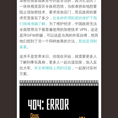
加密在很多国家至今仍是非法的，因为它划出了
一块块视觉盲区令政府恐惧，当权者拼命地想要
阻止强加密技术、要求添加后门，而且政府的要
求究竟落实了多少，
在各种所谓机密的保护下我
们很难准确了解
。为了维护经济，中国政府无法
全面禁用当下最普遍使用的加密技术 VPN，这还
是拜GFW所赐，可以说是当局的作茧自缚，然而
他们想到了另一个同样效果的方法，
那就是强制
备案
。
这并不是世界末日。但现在开始，就需要更多人
了解到事实真相，更多人一起出谋划策，加入反
抗大军。
本文将继续上周的话题
，一起探讨应对
方案。