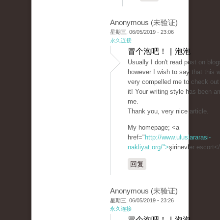
Anonymous (未验证)
星期三, 06/05/2019 - 23:06
永久连接
冒个泡吧！ | 泡泡
Usually I don't read post on blog
however I wish to say that this w
very compelled me to check out
it! Your writing style has been 
me.
Thank you, very nice article.
My homepage; <a
href="
http://www.uluslararasi-
nakliyat.org/">
şirinevler escort<
回复
Anonymous (未验证)
星期三, 06/05/2019 - 23:26
永久连接
冒个泡吧！ | 泡泡