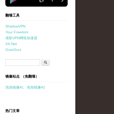
翻墙工具
ShadowVPN
Your Freedom
倩影VPN网络加速器
XX-Net
GranGorz
搜索表单
搜索
镜像站点 （免翻墙）
泡泡
镜像
#1
泡泡
镜像#2
热门文章