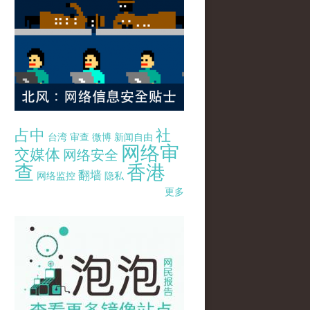
占中
社
台湾
审查
微博
新闻自由
网络审
交媒体
网络安全
查
香港
翻墙
网络监控
隐私
更多
pao-pao-banner-mirror-site-120814.jpg