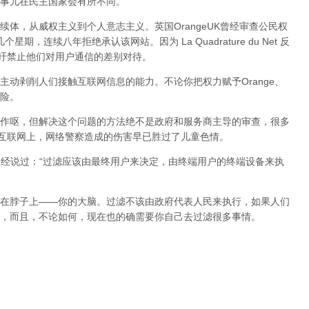
事儿在民主国家会有所不同。
体，从威权主义到个人意志主义。英国OrangeUK曾经审查公民权
星期，连续八年拒绝承认该网站。因为 La Quadrature du Net 反
呼吁禁止他们对用户通信的差别对待。
动剥削人们接触互联网信息的能力。不论你把权力赋予Orange、
险。
作呕，但
解决这个问题的方法绝不是政府和服务商主导的审查，很多
在互联网上，网络警察造成的伤害早已胜过了儿童色情。
曾经说过：“过滤应该由最终用户来决定，由终端用户的终端设备来执
在脖子上——你的大脑。过滤不该由政府代表人民来执行，如果人们
，而且，不论如何，现在也的确需要你自己去过滤很多事情。