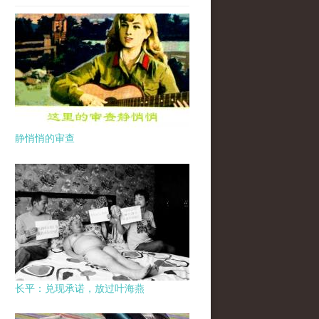
静悄悄的审查
长平：兑现承诺，放过叶海燕