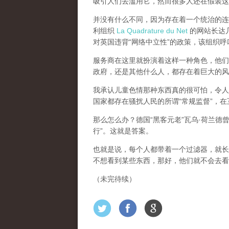
吸引人们去滥用它，然而很多人还在假装这
并没有什么不同，因为存在着一个统治的连续
利组织
La Quadrature du Net
的网站长达几个
对英国违背“网络中立性”的政策，该组织
服务商在这里就扮演着这样一种角色，他们主
政府，还是其他什么人，都存在着巨大的风
我承认儿童色情那种东西真的很可怕，令人
国家都存在骚扰人民的所谓“常规监督”，
那么怎么办？德国“黑客元老”瓦乌·荷兰德
行”。这就是答案。
也就是说，每个人都带着一个过滤器，就长
不想看到某些东西，那好，他们就不会去看
（未完待续）