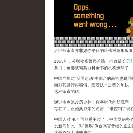
大部分审查并非如你平日的吐槽对象那般显
1953年，苏联秘密警察首脑、内政部长
贝
条目，全部被编纂百科全书的机构删除了，
中国当局对“反腐运动”中倒台的高官也是
而对其进行再编辑。随着技术进程的加快，
这种审查的话。
通过审查篡改历史并非数字时代的新玩意，
存在了，正如奥威尔的名言：“谁控制了现
中国人对 404 再熟悉不过了，中国网信
发新闻如此，对“反腐”倒台高官曾经的正面
这是谷歌无法解决的。