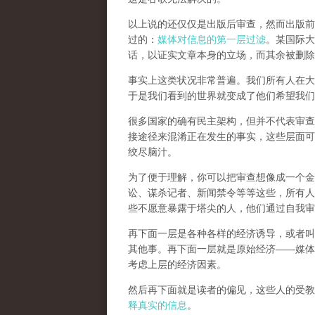
以上说的还仅仅是出版后审查，然而
出版前
过的：
媒体对信息的第一层过滤
。某国际大
话，以证实文章本身的立场，而其余被删除
事实上这类状况非常普遍。我们所有人在大
于是我们看到的世界就变成了他们希望我们
很多国家的确有民主架构，但并不代表审查
接途径来混淆正在发生的事实，这些层面可
绞尽脑汁。
为了便于理解，你可以把审查想像成一个金
讼、谋杀记者、新闻禁令等等这些，所有人
些不愿意暴露于塔尖的人，他们通过自我审
再下面一层是各种各样的经济诱导，或者叫
其他事。再下面一层就是原始经济——媒体
考虑上层的经济因素。
然后再下面就是读者的偏见，这些人的受教
释真实的信息
。