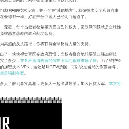
实质是雷同的，同样都是侵犯知情权的恶行。
全球联网的技术设施，并不存在“其他地方”，就像技术安全和政府事
在全球都一样。好在部分中国人已经明白这点了。
，无疑，每个当权者都希望巩固自己的权力，互联网问题就是全球性
免被恶意愚蠢的政府削弱智商
。
为高超的反抗路径，你将获得全球反抗力量的支持。
出了一块块视觉盲区令政府恐惧，当权者拼命地想要阻止强加密技
实了多少，
在各种所谓机密的保护下我们很难准确了解
。为了维护经
的加密技术 VPN，这还是拜GFW所赐，可以说是当局的作茧自缚，
就是强制备案
。
多人了解到事实真相，更多人一起出谋划策，加入反抗大军。
本文将