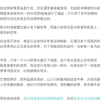
的自我审查更远甚于此，并且通常极难被发现。
也就是本网曾经分析
牌媒体就曾经对一封62页的电报进行了编改，只引用了其中的两段
的部分却正好是反对这两种观点的。
部分时候都通过媒介来了解世界，而媒介的背后是当权者和投资人，
看到的世界。
在这里不存在，相反它会变得非常复杂和精妙，它通过多个层面的间
以用来否认正在发生的审查。为了绕避选民的追问，当权者一直为此
字塔，只有一个小小的塔尖露出了地面，这个塔尖就是公共诽谤诉
能直接看到的东西。而这些只是很小的一部分，在塔尖的下一层是那
查将消息压住，以免被推向塔尖。
它赞助诱导，把利益摆在面前，让人们积极地报道某件事，从而回避
人对流量的痴迷，他们只写那些划算的、有的赚的故事，甚至都不必
育程度很有限，
他们容易受到假新闻的操控
，并且
你还无法对他们解