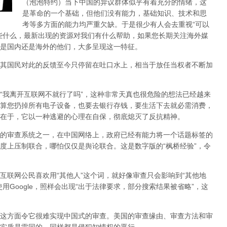
（泡泡特约）
当下中国的异议群体似乎有着充分的情绪，这
是革命的一个基础，但他们没有能力，基础知识、技术和思
考等多方面的能力均严重欠缺。于是很少有人会去重视“可以
些什么，最新出现的资源对我们有什么帮助，如果您长期关注海外媒
是国内还是海外的他们，大多呈现这一特征。
其国民对此的反馈至今只停留在吐口水上，相当于放任当权者不断加
，“我离开互联网不就行了吗”，这种非常天真也很危险的想法已经越来
算您扔掉所有电子设备，也要去银行存钱，要生活下去就必需消费，
在于，它以一种逃避的心理在自保，彻底熄灭了反抗精神。
的审查系统之一，在中国网络上，政府已经有能力将一个话题标签的
度上压制联合
，哪怕仅仅是舆论联合。这是数字版的“枫桥经验”，令
互联网公民喜欢用“其他人”这个词，就好像审查只会影响到“其他地
用Google，照样会出现“出于法律要求，部分搜索结果被省略”，这
这方面令它很难实现中国式的审查。美国的审查缘由、审查方法和审