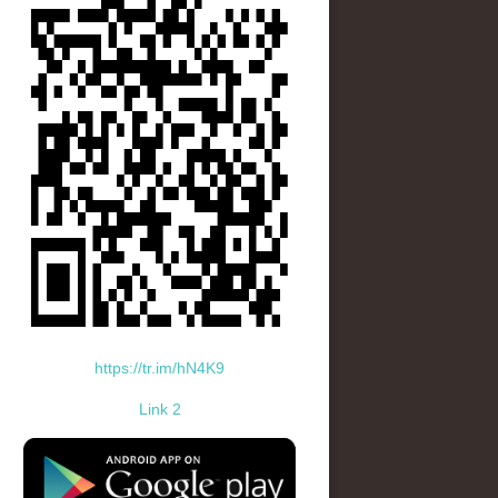
https://tr.im/hN4K9
Link 2
standard-icon-googleplay-app-store.png