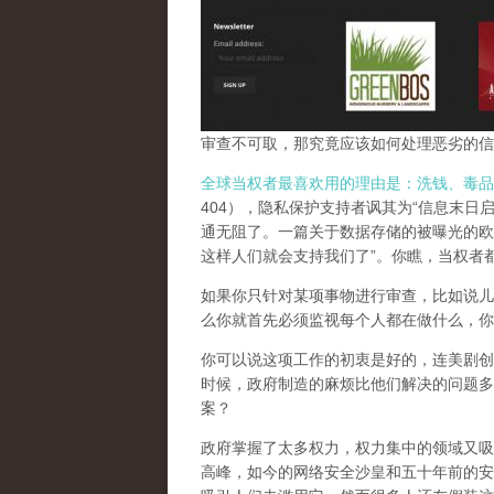
审查不可取，那究竟应该如何处理恶劣的信
全球当权者最喜欢用的理由是：洗钱、毒品
404），隐私保护支持者讽其为“信息末日
通无阻了。一篇关于数据存储的被曝光的欧
这样人们就会支持我们了”。你瞧，当权者
如果你只针对某项事物进行审查，比如说儿
么你就首先必须监视每个人都在做什么，你
你可以说这项工作的初衷是好的，连美剧创
时候，政府制造的麻烦比他们解决的问题多
案？
政府掌握了太多权力，权力集中的领域又吸
高峰，
如今的网络安全沙皇和五十年前的安