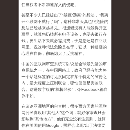
任当权者不断加速深入的侵犯。
甚至不少人已经提出了“躲藏/远离”的想法，“我离
开互联网不就行了吗”，这种非常天真也很危险的
想法已经越来越常见。很遗憾没有人能躲得开互
联网，就算您扔掉所有电子设备，也要去银行存
钱，要生活下去就必需消费，于是您还是在互联
网里。说这种想法危险是在于，它以一种逃避的
心理在自保，彻底熄灭了反抗精神。
中国的互联网审查系统可以说是全球最先进的审
查系统之一，在中国网络上，政府已经有能力将
一个话题标签的可见度固定在某个特定的省份之
内，最大程度上压制联合
，哪怕仅仅是舆论联
合。这是数字版的“枫桥经验”，令Facebook都自
叹不如。
在谈论亚洲地区的审查时，很多西方国家的互联
网公民喜欢用“其他人”这个词，就好像审查只会
影响到“其他地方”，他们完全没有注意到，
就算
你在美国使用Google，照样会出现“出于法律要