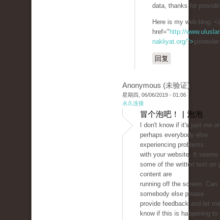
data, thanks for providi
Here is my web blog; <
href="
http://www.uluslar
nakliyat.org/">
şirinevle
回复
Anonymous (未验证)
星期四, 06/06/2019 - 01:06
永久连接
冒个泡吧！ | 泡泡
I don't know if it's just me or 
perhaps everybody else
experiencing problems
with your website. It seems 
some of the written text on 
content are
running off the screen. Can
somebody else please
provide feedback and let m
know if this is happening to