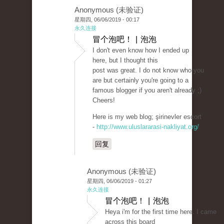
Anonymous (未验证)
星期四, 06/06/2019 - 00:17
永久连接
冒个泡吧！ | 泡泡
I don't even know how I ended up
here, but I thought this
post was great. I do not know who you
are but certainly you're going to a
famous blogger if you aren't already ;)
Cheers!
Here is my web blog; şirinevler escort
-
http://www.uluslararasi-nakliyat.org/
回复
Anonymous (未验证)
星期四, 06/06/2019 - 01:27
永久连接
冒个泡吧！ | 泡泡
Heya i'm for the first time here. I came
across this board