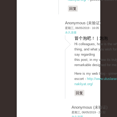
回复
Anonymous (未验证)
星期三, 06/05/2019 - 16:05
永久连接
冒个泡吧！ | 泡泡
Hi colleagues, how is the w
thing, and what you wish for
say regarding
this post, in my view its trul
remarkable designed for me
Here is my web blog - şirine
escort -
http://www.uluslarar
nakliyat.org/
回复
Anonymous (未验证)
星期三, 06/05/2019 - 20:32
永久连接