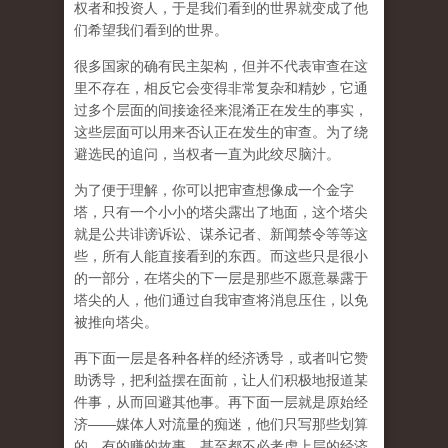
权者和投资人，于是我们看到的世界就变成了他
们希望我们看到的世界。
很多国家的确有民主架构，但并不代表审查在这
里不存在，相反它会变得非常复杂和精妙，它通
过多个层面的间接途径来混淆正在发生的事实，
这些层面可以用来否认正在发生的审查。为了绕
避选民的追问，当权者一直为此绞尽脑汁。
为了便于理解，你可以把审查想像成一个金字
塔，只有一个小小的塔尖露出了地面，这个塔尖
就是公共诽谤诉讼、谋杀记者、新闻禁令等等这
些，所有人能直接看到的东西。而这些只是很小
的一部分，在塔尖的下一层是那些不愿意暴露于
塔尖的人，他们通过自我审查将消息压住，以免
被推向塔尖。
再下面一层是各种各样的经济诱导，或者叫它赞
助诱导，把利益摆在面前，让人们积极地报道某
件事，从而回避其他事。再下面一层就是原始经
济——媒体人对流量的痴迷，他们只写那些划算
的、有的赚的故事，甚至都不必考虑上层的经济