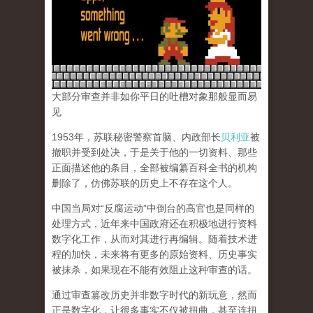
大部分审查并非如你平日的吐槽对象那般显而易
见
1953年，苏联秘密警察首脑、内政部长
贝利亚
被
撤职并受到处决，于是关于他的一切资料、那些
正面描述他的条目，全部被编纂百科全书的机构
删除了，仿佛苏联的历史上不存在这个人。
中国当局对“反腐运动”中倒台的高官也是同样的
处理方式，近年来中国政府还在积极地进行资料
数字化工作，从而对其进行再编辑。随着技术进
程的加快，未来将有更多的原始资料、历史事实
被抹杀，如果现在不能有效阻止这种审查的话。
通过审查篡改历史并非数字时代的新玩意，然而
正是数字化，让很多事实不仅被扭曲，甚至连扭