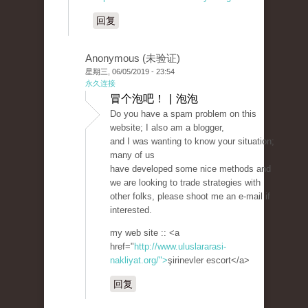
回复
Anonymous (未验证)
星期三, 06/05/2019 - 23:54
永久连接
冒个泡吧！ | 泡泡
Do you have a spam problem on this
website; I also am a blogger,
and I was wanting to know your situation;
many of us
have developed some nice methods and
we are looking to trade strategies with
other folks, please shoot me an e-mail if
interested.
my web site :: <a
href="
http://www.uluslararasi-
nakliyat.org/">
şirinevler escort</a>
回复