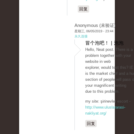
回复
Anonymous (未验证)
星期三, 06/05/2019 - 23:44
永久连接
冒个泡吧！ | 泡泡
Hello, Neat post. There is a
problem together with your
website in web
explorer, would test this? IE 
is the market chief and a h
section of people will pass 
your magnificent writing
due to this problem.
my site: şirinevler escort -
http://www.uluslararasi-
nakliyat.org/
回复