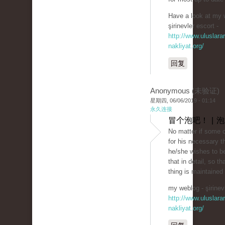
Have a look at my 
şirinevler escort -
http://www.uluslarar
nakliyat.org/
回复
Anonymous (未验证)
星期四, 06/06/2019 - 01:14
永久连接
冒个泡吧！ | 
No matter if some 
for his necessary t
he/she wishes to be
that in detail, so th
thing is maintained
my weblog - şirinevl
http://www.uluslarar
nakliyat.org/