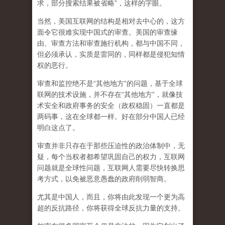
求，部分搜索结果被省略”，这样的字眼。
当然，美国互联网的结构是相对去中心的，这方
面令它很难实现中国式的审查。美国的审查缘
由、审查方法和审查施行机构，都与中国不同，
但必须承认，
实质是雷同的，同样都是侵犯知情
权的恶行。
审查和监控绝不是“其他地方”的问题，基于全球
联网的技术设施，并不存在“其他地方”，就像技
术安全和政府事务的安全（政权稳固）一直都是
两码事，这在全球都一样。好在部分中国人已经
明白这点了。
审查并非只存在于那些压迫性的政治体制中，无
疑，每个当权者都希望巩固自己的权力，互联网
问题就是全球性问题，互联网人需要尽快转换思
考方式，以免被恶意愚蠢的政府削弱智商
。
尤其是中国人，而且，你将由此发现一个更为高
超的反抗路径，你将获得全球反抗力量的支持。