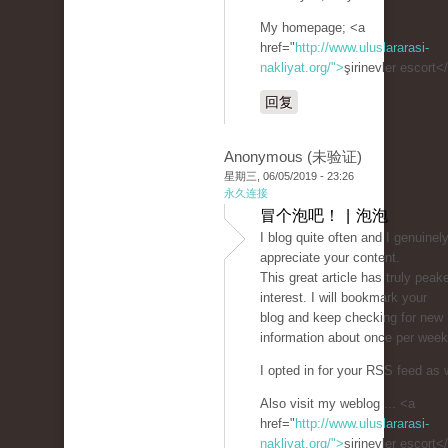
My homepage; <a
href="
http://www.uluslararasi-
nakliyat.org/">
şirinevler escort<
回复
Anonymous (未验证)
星期三, 06/05/2019 - 23:26
永久连接
冒个泡吧！ | 泡泡
I blog quite often and I genuinel
appreciate your content.
This great article has truly pea
interest. I will bookmark your
blog and keep checking for new
information about once per week
I opted in for your RSS feed as w
Also visit my weblog ... <a
href="
http://www.uluslararasi-
nakliyat.org/">
şirinevler escort<