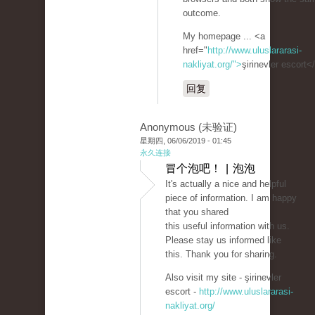
outcome.
My homepage ... <a
href="
http://www.uluslararasi-
nakliyat.org/">
şirinevler escort<
回复
Anonymous (未验证)
星期四, 06/06/2019 - 01:45
永久连接
冒个泡吧！ | 泡泡
It's actually a nice and helpful
piece of information. I am happy
that you shared
this useful information with us.
Please stay us informed like
this. Thank you for sharing.
Also visit my site - şirinevler
escort -
http://www.uluslararasi-
nakliyat.org/