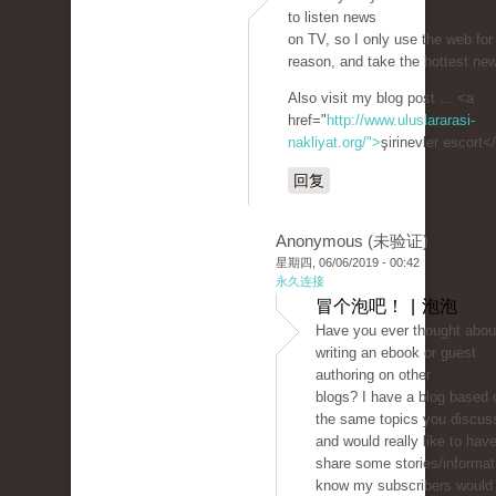
to listen news
on TV, so I only use the web for
reason, and take the hottest ne
Also visit my blog post ... <a
href="
http://www.uluslararasi-
nakliyat.org/">
şirinevler escort<
回复
Anonymous (未验证)
星期四, 06/06/2019 - 00:42
永久连接
冒个泡吧！ | 泡泡
Have you ever thought abou
writing an ebook or guest
authoring on other
blogs? I have a blog based 
the same topics you discus
and would really like to hav
share some stories/informati
know my subscribers would