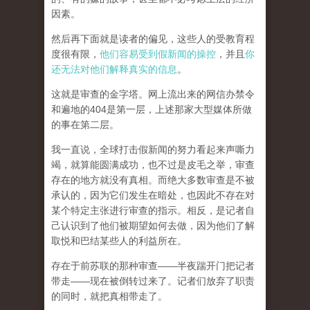
因素。
然后再下面就是读者的偏见，这些人的受教育程
度很有限，
他们容易受到假新闻的操控
，并且
你
还无法对他们解释真实的信息
。
这就是审查的金字塔。网上流出来的网信办禁令
和遍地的404是第一层，上述那家大型媒体所做
的事在第二层。
我一直说，全球打击假新闻的努力看起来声嘶力
竭，就算能圆满成功，也不过是皮毛之举，审查
存在的地方就没有真相。而
绝大多数审查是不被
承认的，因为它们发生在暗处，也因此不存在对
某个特定主张进行审查的指示。相反，是记者自
己认识到了他们被期望如何去做，因为他们了解
取悦和巴结某些人的利益所在。
存在于前苏联的那种审查——半夜踹开门把记者
带走——现在被倒转过来了。记者们放弃了职责
的同时，就把真相带走了。