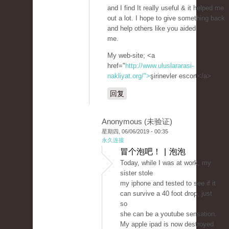
and I find It really useful & it helped me
out a lot. I hope to give something back
and help others like you aided
me.
My web-site; <a
href="
http://www.uluslararasi-
nakliyat.org/">
şirinevler escort</a>
回复
Anonymous (未验证)
星期四, 06/06/2019 - 00:35
永久连接
冒个泡吧！ | 泡泡
Today, while I was at work, my
sister stole
my iphone and tested to see if it
can survive a 40 foot drop, just
so
she can be a youtube sensation.
My apple ipad is now destroyed