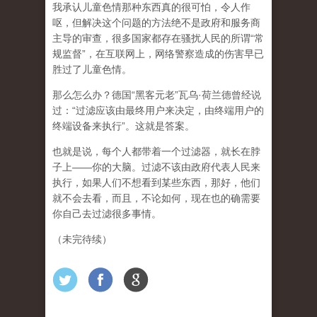
我承认儿童色情那种东西真的很可怕，令人作
呕，但
解决这个问题的方法绝不是政府和服务商
主导的审查，很多国家都存在骚扰人民的所谓“常
规监督”，在互联网上，网络警察造成的伤害早已
胜过了儿童色情。
那么怎么办？德国“黑客元老”瓦乌·荷兰德曾经说
过：“过滤应该由最终用户来决定，由终端用户的
终端设备来执行”。这就是答案。
也就是说，每个人都带着一个过滤器，就长在脖
子上——你的大脑。过滤不该由政府代表人民来
执行，如果人们不想看到某些东西，那好，他们
就不会去看，而且，不论如何，现在也的确需要
你自己去过滤很多事情。
（未完待续）