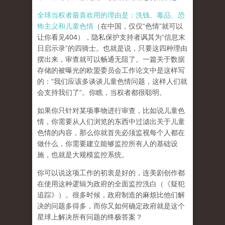
全球当权者最喜欢用的理由是：洗钱、毒品、恐
怖主义和儿童色情
（在中国，仅仅“色情”就可以
让你看见404），隐私保护支持者讽其为“信息末
日启示录”的四骑士。也就是说，只要这四种理由
摆出来，审查就可以畅通无阻了。一篇关于数据
存储的被曝光的欧盟委员会工作论文中是这样写
的：“我们应该多谈谈儿童色情问题，这样人们就
会支持我们了”。你瞧，当权者都很聪明。
如果你只针对某项事物进行审查，比如说儿童色
情，你需要从人们浏览的东西中过滤出关于儿童
色情的内容，那么你就首先必须监视每个人都在
做什么，你需要建立能够监控所有人的基础设
施，也就是大规模监控系统。
你可以说这项工作的初衷是好的，连美剧创作都
在使用这种逻辑为政府的全面监控洗白（《疑犯
追踪》）。
很多时候，政府制造的麻烦比他们解
决的问题多得多，而你又如何确定政府就是这个
星球上解决所有问题的终极答案？