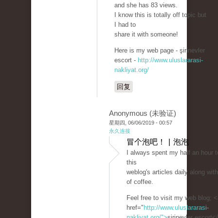
and she has 83 views.
I know this is totally off topic but
I had to
share it with someone!
Here is my web page - şirinevler
escort -
http://www.uluslararasi-
nakliyat.org/
回复
Anonymous (未验证)
星期四, 06/06/2019 - 00:57
永久连接
冒个泡吧！ | 泡泡
I always spent my half an hour t
this
weblog's articles daily along wi
of coffee.
Feel free to visit my web blog; 
href="
http://www.uluslararasi-
nakliyat.org/">
şirinevler escort<