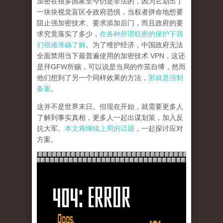
加密在很多国家至今仍是非法的，因为它划出了
一块块视觉盲区令政府恐惧，当权者拼命地想要
阻止强加密技术、要求添加后门，而且政府的要
求究竟落实了多少，
在各种所谓机密的保护下我
们很难准确了解
。为了维护经济，中国政府无法
全面禁用当下最普遍使用的加密技术 VPN，这还
是拜GFW所赐，可以说是当局的作茧自缚，然而
他们想到了另一个同样效果的方法，
那就是强制
备案
。
这并不是世界末日。但现在开始，就需要更多人
了解到事实真相，更多人一起出谋划策，加入反
抗大军。
本文将继续上周的话题
，一起探讨应对
方案。