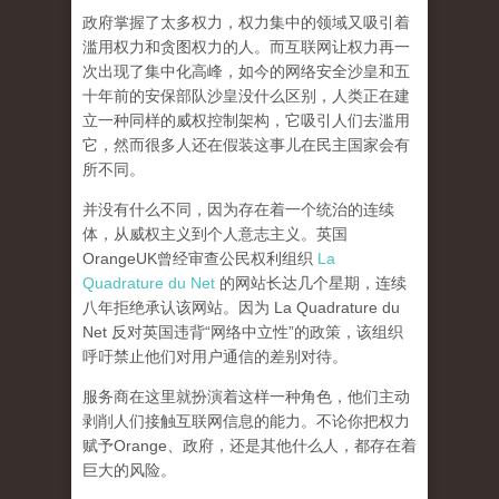
政府掌握了太多权力，权力集中的领域又吸引着
滥用权力和贪图权力的人。而互联网让权力再一
次出现了集中化高峰，
如今的网络安全沙皇和五
十年前的安保部队沙皇没什么区别，人类正在建
立一种同样的威权控制架构，它吸引人们去滥用
它，然而很多人还在假装这事儿在民主国家会有
所不同。
并没有什么不同，因为存在着一个统治的连续
体，从威权主义到个人意志主义。英国
OrangeUK曾经审查公民权利组织
La
Quadrature du Net
的网站长达几个星期，连续
八年拒绝承认该网站。因为 La Quadrature du
Net 反对英国违背“网络中立性”的政策，该组织
呼吁禁止他们对用户通信的差别对待。
服务商在这里就扮演着这样一种角色，他们主动
剥削人们接触互联网信息的能力。不论你把权力
赋予Orange、政府，还是其他什么人，都存在着
巨大的风险。