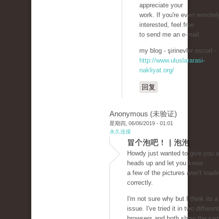
appreciate your
work. If you're even remotel
interested, feel free
to send me an e-mail.
my blog - şirinevler escort -
http://www.uluslararasi-
nakliyat.org/
回复
Anonymous (未验证)
星期四, 06/06/2019 - 01:01
永久连接
冒个泡吧！ | 泡泡
Howdy just wanted to give you a
heads up and let you know
a few of the pictures aren't loadi
correctly.
I'm not sure why but I think its a
issue. I've tried it in two different
browsers and both show the sa