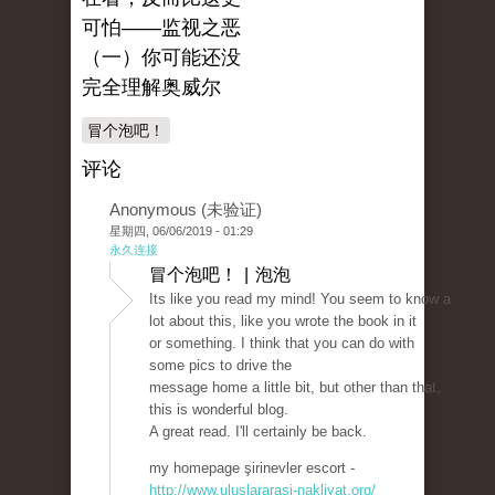
可怕——监视之恶
（一）你可能还没
完全理解奥威尔
冒个泡吧！
评论
Anonymous (未验证)
星期四, 06/06/2019 - 01:29
永久连接
冒个泡吧！ | 泡泡
Its like you read my mind! You seem to know a
lot about this, like you wrote the book in it
or something. I think that you can do with
some pics to drive the
message home a little bit, but other than that,
this is wonderful blog.
A great read. I'll certainly be back.
my homepage şirinevler escort -
http://www.uluslararasi-nakliyat.org/