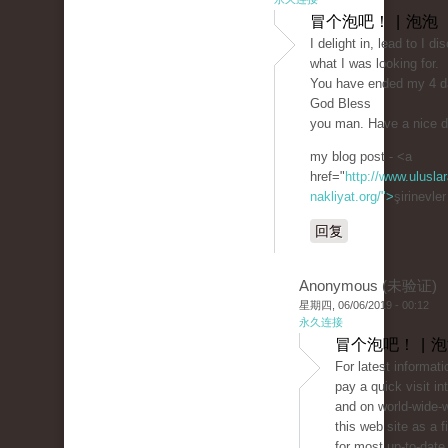
冒个泡吧！ | 泡泡
I delight in, lead to I d
what I was looking for.
You have ended my 4 da
God Bless
you man. Have a nice 
my blog post - <a
href="
http://www.uluslar
nakliyat.org/">
şirinevle
回复
Anonymous (未验证)
星期四, 06/06/2019 - 00:12
永久连接
冒个泡吧！ | 
For latest informat
pay a quick visit in
and on world-wide-
this web site as a f
for most up-to-date