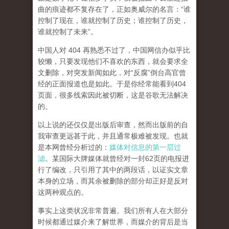
曲的痕迹都不复存在了，正如奥威尔的名言：“谁
控制了现在，谁就控制了历史；谁控制了历史，
谁就控制了未来”。
中国人对 404 再熟悉不过了，中国网信办似乎比
较懒，只要发现他们不喜欢的东西，就会要求全
文删除，对突发新闻如此，对“反腐”倒台高官曾
经的正面报道也是如此。于是你经常能看到404
页面，
很多线索因此被切断，这是谷歌无法解决
的。
以上说的还仅仅是出版后审查，然而
出版前的自
我审查更远甚于此，并且通常极难被发现。
也就
是本网曾经分析过的：
媒体对信息的第一层过
滤
。某国际大牌媒体就曾经对一封62页的电报进
行了编改，只引用了其中的两段话，以证实文章
本身的立场，而其余被删除的部分却正好是反对
这两种观点的。
事实上这类状况非常普遍。我们所有人在大部分
时候都通过媒介来了解世界，而媒介的背后是当