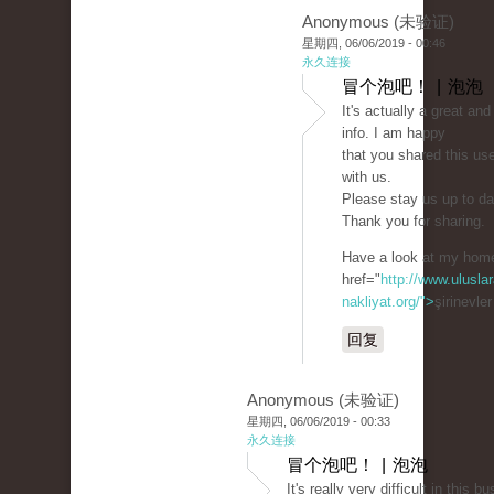
Anonymous (未验证)
星期四, 06/06/2019 - 00:46
永久连接
冒个泡吧！ | 泡泡
It's actually a great and
info. I am happy
that you shared this use
with us.
Please stay us up to dat
Thank you for sharing.
Have a look at my hom
href="
http://www.uluslar
nakliyat.org/">
şirinevle
回复
Anonymous (未验证)
星期四, 06/06/2019 - 00:33
永久连接
冒个泡吧！ | 泡泡
It's really very difficult in this bu