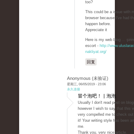
too?
This could be a issue with 
browser because I've had th
happen before.
Appreciate it
Here is my web blog ... şirin
escort -
http://www.uluslarar
nakliyat.org/
回复
Anonymous (未验证)
星期三, 06/05/2019 - 23:06
永久连接
冒个泡吧！ | 泡泡
Usually I don't read post on blog
however I wish to say that this w
very compelled me to check out
it! Your writing style has been 
me.
Thank you, very nice article.