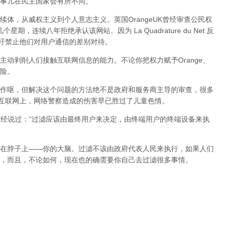
事儿在民主国家会有所不同。
体，从威权主义到个人意志主义。英国OrangeUK曾经审查公民权
星期，连续八年拒绝承认该网站。因为 La Quadrature du Net 反
呼吁禁止他们对用户通信的差别对待。
动剥削人们接触互联网信息的能力。不论你把权力赋予Orange、
险。
作呕，但
解决这个问题的方法绝不是政府和服务商主导的审查，很多
在互联网上，网络警察造成的伤害早已胜过了儿童色情。
曾经说过：“过滤应该由最终用户来决定，由终端用户的终端设备来执
在脖子上——你的大脑。过滤不该由政府代表人民来执行，如果人们
，而且，不论如何，现在也的确需要你自己去过滤很多事情。