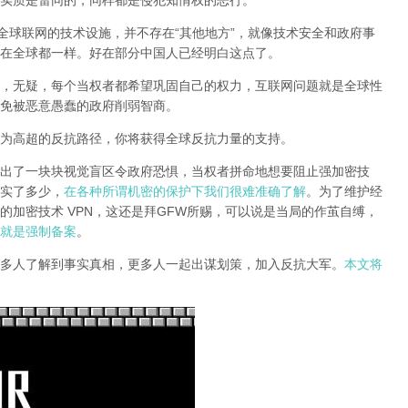
实质是雷同的，同样都是侵犯知情权的恶行。
全球联网的技术设施，并不存在“其他地方”，就像技术安全和政府事
在全球都一样。好在部分中国人已经明白这点了。
，无疑，每个当权者都希望巩固自己的权力，互联网问题就是全球性
免被恶意愚蠢的政府削弱智商
。
为高超的反抗路径，你将获得全球反抗力量的支持。
出了一块块视觉盲区令政府恐惧，当权者拼命地想要阻止强加密技
实了多少，
在各种所谓机密的保护下我们很难准确了解
。为了维护经
的加密技术 VPN，这还是拜GFW所赐，可以说是当局的作茧自缚，
就是强制备案
。
多人了解到事实真相，更多人一起出谋划策，加入反抗大军。
本文将