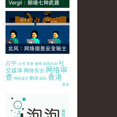
占中
社
台湾
审查
微博
新闻自由
网络审
交媒体
网络安全
查
香港
翻墙
网络监控
隐私
更多
pao-pao-banner-mirror-site-120814.jpg