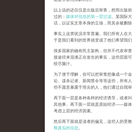
以上说的还仅仅是出版后审查，然而
出版前
过的：
媒体对信息的第一层过滤
。某国际大
话，以证实文章本身的立场，而其余被删除
事实上这类状况非常普遍。我们所有人在大
于是我们看到的世界就变成了他们希望我们
很多国家的确有民主架构，但并不代表审查
接途径来混淆正在发生的事实，这些层面可
绞尽脑汁。
为了便于理解，你可以把审查想像成一个金
讼、谋杀记者、新闻禁令等等这些，所有人
些不愿意暴露于塔尖的人，他们通过自我审
再下面一层是各种各样的经济诱导，或者叫
其他事。再下面一层就是原始经济——媒体
考虑上层的经济因素。
然后再下面就是读者的偏见，这些人的受教
释真实的信息
。