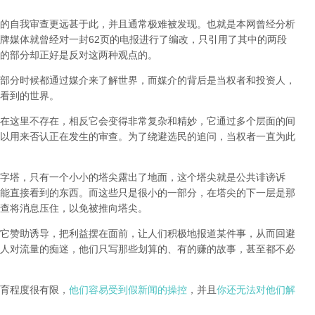
的自我审查更远甚于此，并且通常极难被发现。
也就是本网曾经分析
牌媒体就曾经对一封62页的电报进行了编改，只引用了其中的两段
的部分却正好是反对这两种观点的。
部分时候都通过媒介来了解世界，而媒介的背后是当权者和投资人，
看到的世界。
在这里不存在，相反它会变得非常复杂和精妙，它通过多个层面的间
以用来否认正在发生的审查。为了绕避选民的追问，当权者一直为此
字塔，只有一个小小的塔尖露出了地面，这个塔尖就是公共诽谤诉
能直接看到的东西。而这些只是很小的一部分，在塔尖的下一层是那
查将消息压住，以免被推向塔尖。
它赞助诱导，把利益摆在面前，让人们积极地报道某件事，从而回避
人对流量的痴迷，他们只写那些划算的、有的赚的故事，甚至都不必
育程度很有限，
他们容易受到假新闻的操控
，并且
你还无法对他们解