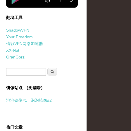
翻墙工具
ShadowVPN
Your Freedom
倩影VPN网络加速器
XX-Net
GranGorz
搜索表单
搜索
镜像站点 （免翻墙）
泡泡
镜像
#1
泡泡
镜像#2
热门文章