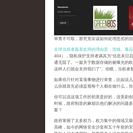
审查不可取，那究竟应该如何处理恶劣的信
全球当权者最喜欢用的理由是：洗钱、毒品
404），隐私保护支持者讽其为“信息末日
通无阻了。一篇关于数据存储的被曝光的欧
这样人们就会支持我们了”。你瞧，当权者
如果你只针对某项事物进行审查，比如说儿
么你就首先必须监视每个人都在做什么，你
你可以说这项工作的初衷是好的，连美剧创
时候，政府制造的麻烦比他们解决的问题多
案？
政府掌握了太多权力，权力集中的领域又吸
高峰，
如今的网络安全沙皇和五十年前的安