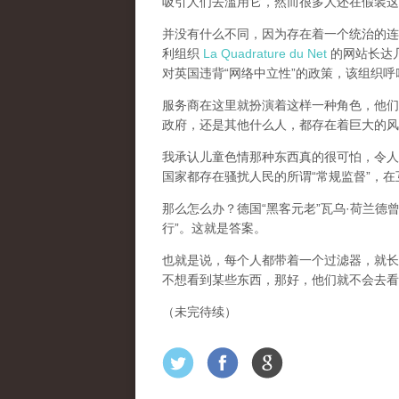
吸引人们去滥用它，然而很多人还在假装这
并没有什么不同，因为存在着一个统治的连续
利组织
La Quadrature du Net
的网站长达几个
对英国违背“网络中立性”的政策，该组织
服务商在这里就扮演着这样一种角色，他们主
政府，还是其他什么人，都存在着巨大的风
我承认儿童色情那种东西真的很可怕，令人
国家都存在骚扰人民的所谓“常规监督”，
那么怎么办？德国“黑客元老”瓦乌·荷兰德
行”。这就是答案。
也就是说，每个人都带着一个过滤器，就长
不想看到某些东西，那好，他们就不会去看
（未完待续）