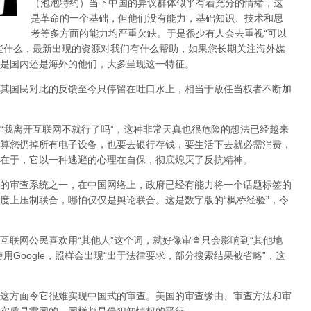
（泡泡特约）
当下中国的异议群体似乎有着充分的情绪，这
是革命的一个基础，但他们没有能力，基础知识、技术和思
考等多方面的能力均严重欠缺。于是很少有人会去重视“可以
些什么，最新出现的资源对我们有什么帮助，如果您长期关注海外媒
是国内还是海外的他们，大多呈现这一特征。
其国民对此的反馈至今只停留在吐口水上，相当于放任当权者不断加
，“我离开互联网不就行了吗”，这种非常天真也很危险的想法已经越来
算您扔掉所有电子设备，也要去银行存钱，要生活下去就必需消费，
在于，它以一种逃避的心理在自保，彻底熄灭了反抗精神。
的审查系统之一，在中国网络上，政府已经有能力将一个话题标签的
度上压制联合
，哪怕仅仅是舆论联合。这是数字版的“枫桥经验”，令
互联网公民喜欢用“其他人”这个词，就好像审查只会影响到“其他地
用Google，照样会出现“出于法律要求，部分搜索结果被省略”，这
这方面令它很难实现中国式的审查。美国的审查缘由、审查方法和审