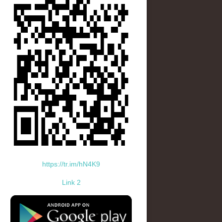
https://tr.im/hN4K9
Link 2
standard-icon-googleplay-app-store.png