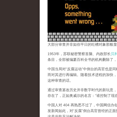
大部分审查并非如你平日的吐槽对象那般显
1953年，苏联秘密警察首脑、内政部长
贝
条目，全部被编纂百科全书的机构删除了，
中国当局对“反腐运动”中倒台的高官也是
而对其进行再编辑。随着技术进程的加快，
这种审查的话。
通过审查篡改历史并非数字时代的新玩意，
存在了，正如奥威尔的名言：“谁控制了现
中国人对 404 再熟悉不过了，中国网信
发新闻如此，对“反腐”倒台高官曾经的正面
这是谷歌无法解决的。