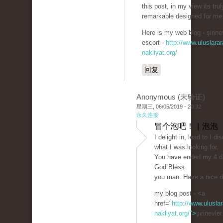
this post, in my view its trul
remarkable designed for me
Here is my web blog - şirine
escort -
http://www.uluslarar
nakliyat.org/
回复
Anonymous (未验证)
星期三, 06/05/2019 - 20:32
永久连接
冒个泡吧！ | 泡泡
I delight in, lead to I d
what I was looking for.
You have ended my 4 da
God Bless
you man. Have a nice 
my blog post - <a
href="
http://www.uluslar
nakliyat.org/">
şirinevle