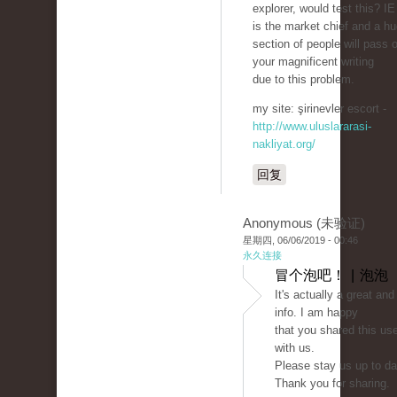
explorer, would test this? IE 
is the market chief and a h
section of people will pass 
your magnificent writing
due to this problem.
my site: şirinevler escort -
http://www.uluslararasi-
nakliyat.org/
回复
Anonymous (未验证)
星期四, 06/06/2019 - 00:46
永久连接
冒个泡吧！ | 泡泡
It's actually a great and
info. I am happy
that you shared this use
with us.
Please stay us up to dat
Thank you for sharing.