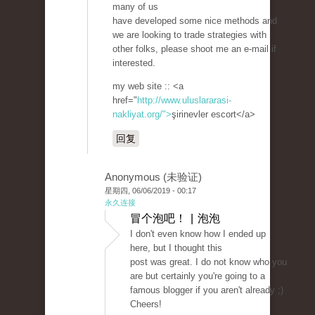
many of us
have developed some nice methods and
we are looking to trade strategies with
other folks, please shoot me an e-mail if
interested.
my web site :: <a
href="
http://www.uluslararasi-
nakliyat.org/">
şirinevler escort</a>
回复
Anonymous (未验证)
星期四, 06/06/2019 - 00:17
永久连接
冒个泡吧！ | 泡泡
I don't even know how I ended up
here, but I thought this
post was great. I do not know who you
are but certainly you're going to a
famous blogger if you aren't already ;)
Cheers!