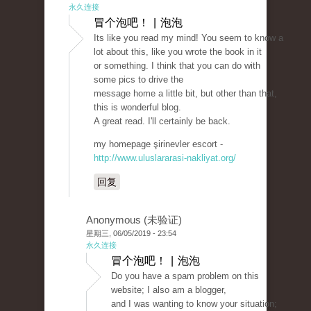
永久连接
冒个泡吧！ | 泡泡
Its like you read my mind! You seem to know a
lot about this, like you wrote the book in it
or something. I think that you can do with
some pics to drive the
message home a little bit, but other than that,
this is wonderful blog.
A great read. I'll certainly be back.
my homepage şirinevler escort -
http://www.uluslararasi-nakliyat.org/
回复
Anonymous (未验证)
星期三, 06/05/2019 - 23:54
永久连接
冒个泡吧！ | 泡泡
Do you have a spam problem on this
website; I also am a blogger,
and I was wanting to know your situation;