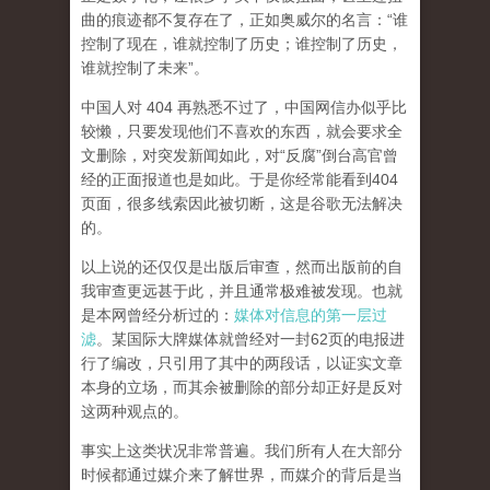
曲的痕迹都不复存在了，正如奥威尔的名言：“谁
控制了现在，谁就控制了历史；谁控制了历史，
谁就控制了未来”。
中国人对 404 再熟悉不过了，中国网信办似乎比
较懒，只要发现他们不喜欢的东西，就会要求全
文删除，对突发新闻如此，对“反腐”倒台高官曾
经的正面报道也是如此。于是你经常能看到404
页面，
很多线索因此被切断，这是谷歌无法解决
的。
以上说的还仅仅是出版后审查，然而
出版前的自
我审查更远甚于此，并且通常极难被发现。
也就
是本网曾经分析过的：
媒体对信息的第一层过
滤
。某国际大牌媒体就曾经对一封62页的电报进
行了编改，只引用了其中的两段话，以证实文章
本身的立场，而其余被删除的部分却正好是反对
这两种观点的。
事实上这类状况非常普遍。我们所有人在大部分
时候都通过媒介来了解世界，而媒介的背后是当