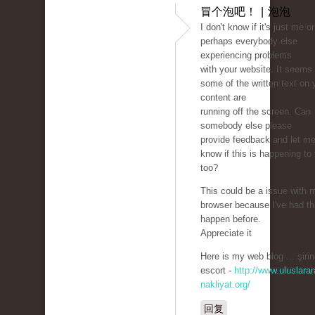
冒个泡吧！ | 泡泡
I don't know if it's just me or 
perhaps everybody else
experiencing problems
with your website. It seems 
some of the written text on 
content are
running off the screen. Can
somebody else please
provide feedback and let m
know if this is happening to
too?
This could be a issue with 
browser because I've had th
happen before.
Appreciate it
Here is my web blog ... şirin
escort -
http://www.uluslarar
nakliyat.org/
回复