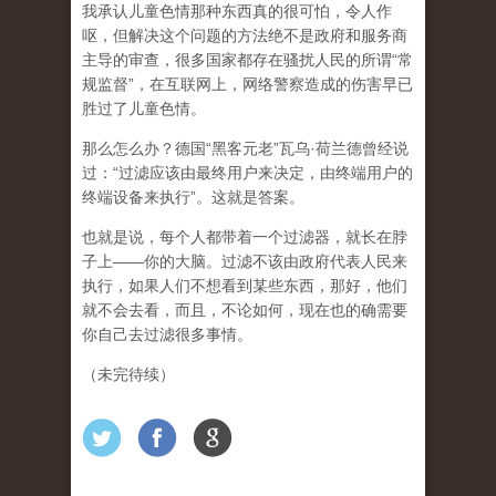
我承认儿童色情那种东西真的很可怕，令人作
呕，但
解决这个问题的方法绝不是政府和服务商
主导的审查，很多国家都存在骚扰人民的所谓“常
规监督”，在互联网上，网络警察造成的伤害早已
胜过了儿童色情。
那么怎么办？德国“黑客元老”瓦乌·荷兰德曾经说
过：“过滤应该由最终用户来决定，由终端用户的
终端设备来执行”。这就是答案。
也就是说，每个人都带着一个过滤器，就长在脖
子上——你的大脑。过滤不该由政府代表人民来
执行，如果人们不想看到某些东西，那好，他们
就不会去看，而且，不论如何，现在也的确需要
你自己去过滤很多事情。
（未完待续）