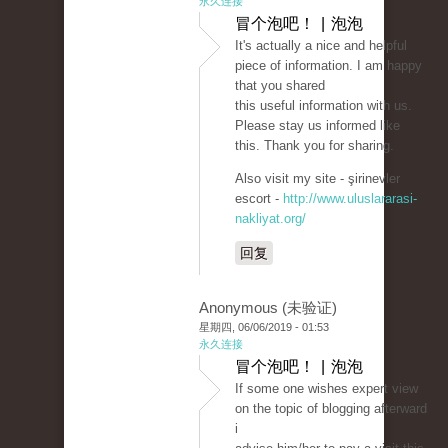
永久连接
冒个泡吧！ | 泡泡
It's actually a nice and helpful
piece of information. I am happy
that you shared
this useful information with us.
Please stay us informed like
this. Thank you for sharing.
Also visit my site - şirinevler
escort -
http://www.uluslararasi-
nakliyat.org/
回复
Anonymous (未验证)
星期四, 06/06/2019 - 01:53
永久连接
冒个泡吧！ | 泡泡
If some one wishes expert view
on the topic of blogging afterward
i