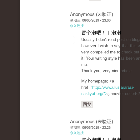
Anonymous (未验证)
星期三, 06/05/2019 - 23:06
永久连接
冒个泡吧！ | 泡泡
Usually I don't read post on blog
however I wish to say that this w
very compelled me to check out
it! Your writing style has been 
me.
Thank you, very nice article.
My homepage; <a
href="
http://www.uluslararasi-
nakliyat.org/">
şirinevler escort<
回复
Anonymous (未验证)
星期三, 06/05/2019 - 23:26
永久连接
冒个泡吧！ | 泡泡