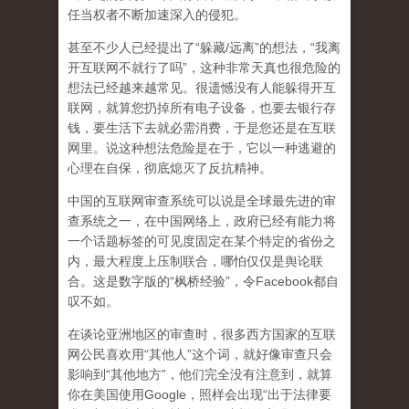
任当权者不断加速深入的侵犯。
甚至不少人已经提出了“躲藏/远离”的想法，“我离
开互联网不就行了吗”，这种非常天真也很危险的
想法已经越来越常见。很遗憾没有人能躲得开互
联网，就算您扔掉所有电子设备，也要去银行存
钱，要生活下去就必需消费，于是您还是在互联
网里。说这种想法危险是在于，它以一种逃避的
心理在自保，彻底熄灭了反抗精神。
中国的互联网审查系统可以说是全球最先进的审
查系统之一，在中国网络上，政府已经有能力将
一个话题标签的可见度固定在某个特定的省份之
内，最大程度上压制联合
，哪怕仅仅是舆论联
合。这是数字版的“枫桥经验”，令Facebook都自
叹不如。
在谈论亚洲地区的审查时，很多西方国家的互联
网公民喜欢用“其他人”这个词，就好像审查只会
影响到“其他地方”，他们完全没有注意到，
就算
你在美国使用Google，照样会出现“出于法律要