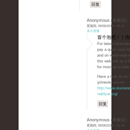
回复
Anonymous (未验证)
星期四, 06/06/2019 - 00:12
永久连接
冒个泡吧！ | 
For latest informat
pay a quick visit in
and on world-wide-
this web site as a f
for most up-to-date
Have a look at my 
şirinevler escort -
http://www.uluslarar
nakliyat.org/
回复
Anonymous (未验证)
星期四, 06/06/2019 - 01:14