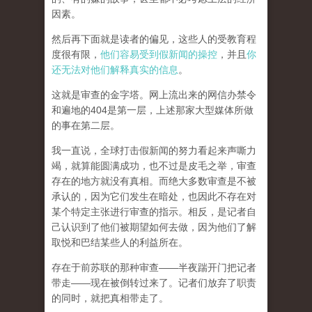
因素。
然后再下面就是读者的偏见，这些人的受教育程
度很有限，
他们容易受到假新闻的操控
，并且
你
还无法对他们解释真实的信息
。
这就是审查的金字塔。网上流出来的网信办禁令
和遍地的404是第一层，上述那家大型媒体所做
的事在第二层。
我一直说，全球打击假新闻的努力看起来声嘶力
竭，就算能圆满成功，也不过是皮毛之举，审查
存在的地方就没有真相。而
绝大多数审查是不被
承认的，因为它们发生在暗处，也因此不存在对
某个特定主张进行审查的指示。相反，是记者自
己认识到了他们被期望如何去做，因为他们了解
取悦和巴结某些人的利益所在。
存在于前苏联的那种审查——半夜踹开门把记者
带走——现在被倒转过来了。记者们放弃了职责
的同时，就把真相带走了。