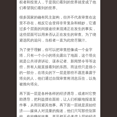
权者和投资人，于是我们看到的世界就变成了他
们希望我们看到的世界。
很多国家的确有民主架构，但并不代表审查在这
里不存在，相反它会变得非常复杂和精妙，它通
过多个层面的间接途径来混淆正在发生的事实，
这些层面可以用来否认正在发生的审查。为了绕
避选民的追问，当权者一直为此绞尽脑汁。
为了便于理解，你可以把审查想像成一个金字
塔，只有一个小小的塔尖露出了地面，这个塔尖
就是公共诽谤诉讼、谋杀记者、新闻禁令等等这
些，所有人能直接看到的东西。而这些只是很小
的一部分，在塔尖的下一层是那些不愿意暴露于
塔尖的人，他们通过自我审查将消息压住，以免
被推向塔尖。
再下面一层是各种各样的经济诱导，或者叫它赞
助诱导，把利益摆在面前，让人们积极地报道某
件事，从而回避其他事。再下面一层就是原始经
济——媒体人对流量的痴迷，他们只写那些划算
的、有的赚的故事，甚至都不必考虑上层的经济