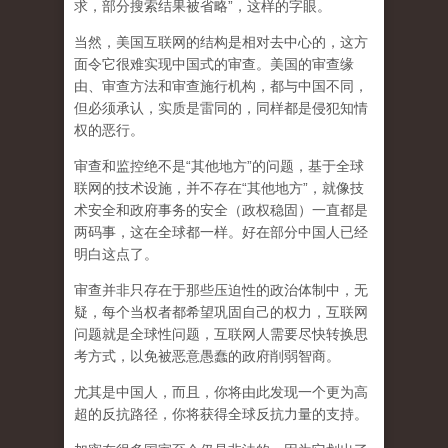
求，部分搜索结果被省略”，这样的字眼。
当然，美国互联网的结构是相对去中心的，这方
面令它很难实现中国式的审查。美国的审查缘
由、审查方法和审查施行机构，都与中国不同，
但必须承认，
实质是雷同的，同样都是侵犯知情
权的恶行。
审查和监控绝不是“其他地方”的问题，基于全球
联网的技术设施，并不存在“其他地方”，就像技
术安全和政府事务的安全（政权稳固）一直都是
两码事，这在全球都一样。好在部分中国人已经
明白这点了。
审查并非只存在于那些压迫性的政治体制中，无
疑，每个当权者都希望巩固自己的权力，互联网
问题就是全球性问题，互联网人需要尽快转换思
考方式，以免被恶意愚蠢的政府削弱智商
。
尤其是中国人，而且，你将由此发现一个更为高
超的反抗路径，你将获得全球反抗力量的支持。