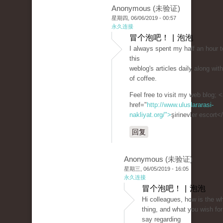
Anonymous (未验证)
星期四, 06/06/2019 - 00:57
永久连接
冒个泡吧！ | 泡泡
I always spent my half an hour t
this
weblog's articles daily along wi
of coffee.
Feel free to visit my web blog; 
href="
http://www.uluslararasi-
nakliyat.org/">
şirinevler escort<
回复
Anonymous (未验证)
星期三, 06/05/2019 - 16:05
永久连接
冒个泡吧！ | 泡泡
Hi colleagues, how is the w
thing, and what you wish for
say regarding