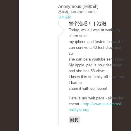
Anonymous (未验证)
星期四, 06/06/2019 - 00:35
永久连接
冒个泡吧！ | 泡泡
Today, while I was at work, my
sister stole
my iphone and tested to see if it
can survive a 40 foot drop, just
so
she can be a youtube sensation.
My apple ipad is now destroyed
and she has 83 views.
I know this is totally off topic but
I had to
share it with someone!
Here is my web page - şirinevler
escort -
http://www.uluslararasi-
nakliyat.org/
回复