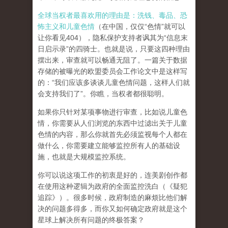
全球当权者最喜欢用的理由是：洗钱、毒品、恐
怖主义和儿童色情
（在中国，仅仅“色情”就可以
让你看见404），隐私保护支持者讽其为“信息末
日启示录”的四骑士。也就是说，只要这四种理由
摆出来，审查就可以畅通无阻了。一篇关于数据
存储的被曝光的欧盟委员会工作论文中是这样写
的：“我们应该多谈谈儿童色情问题，这样人们就
会支持我们了”。你瞧，当权者都很聪明。
如果你只针对某项事物进行审查，比如说儿童色
情，你需要从人们浏览的东西中过滤出关于儿童
色情的内容，那么你就首先必须监视每个人都在
做什么，你需要建立能够监控所有人的基础设
施，也就是大规模监控系统。
你可以说这项工作的初衷是好的，连美剧创作都
在使用这种逻辑为政府的全面监控洗白（《疑犯
追踪》）。
很多时候，政府制造的麻烦比他们解
决的问题多得多，而你又如何确定政府就是这个
星球上解决所有问题的终极答案？