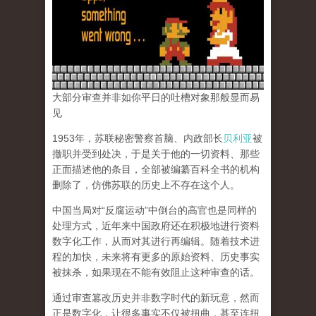
大部分审查并非如你平日的吐槽对象那般显而易
见
1953年，苏联秘密警察首脑、内政部长
贝利亚
被
撤职并受到处决，于是关于他的一切资料、那些
正面描述他的条目，全部被编纂百科全书的机构
删除了，仿佛苏联的历史上不存在这个人。
中国当局对“反腐运动”中倒台的高官也是同样的
处理方式，近年来中国政府还在积极地进行资料
数字化工作，从而对其进行再编辑。随着技术进
程的加快，未来将有更多的原始资料、历史事实
被抹杀，如果现在不能有效阻止这种审查的话。
通过审查篡改历史并非数字时代的新玩意，然而
正是数字化，让很多事实不仅被扭曲，甚至连扭