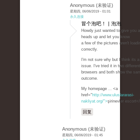
Anonymous (未验证)
星期四, 06/06/2019 - 01:01
永久连接
冒个泡吧！ | 泡泡
Howdy just wanted to give you a
heads up and let you know
a few of the pictures aren't loadi
correctly.
I'm not sure why but I think its a
issue. I've tried it in two different
browsers and both show the sa
outcome.
My homepage ... <a
href="
http://www.uluslararasi-
nakliyat.org/">
şirinevler escort<
回复
Anonymous (未验证)
星期四, 06/06/2019 - 01:45