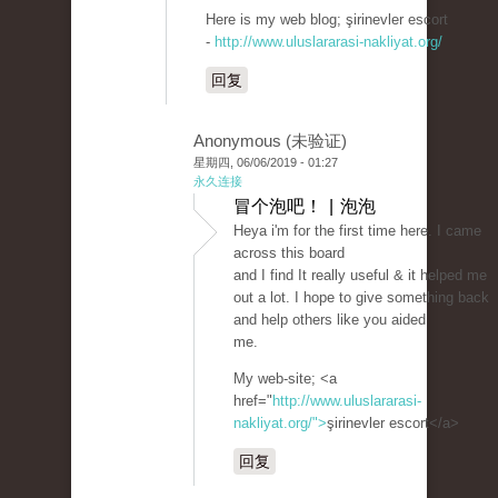
Here is my web blog; şirinevler escort
-
http://www.uluslararasi-nakliyat.org/
回复
Anonymous (未验证)
星期四, 06/06/2019 - 01:27
永久连接
冒个泡吧！ | 泡泡
Heya i'm for the first time here. I came
across this board
and I find It really useful & it helped me
out a lot. I hope to give something back
and help others like you aided
me.
My web-site; <a
href="
http://www.uluslararasi-
nakliyat.org/">
şirinevler escort</a>
回复