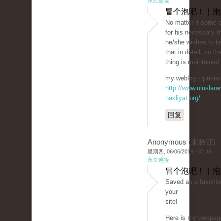
永久连接
冒个泡吧！ | 
No matter if some 
for his necessary t
he/she wishes to be
that in detail, so th
thing is maintained
my weblog - şirinevl
http://www.uluslarar
nakliyat.org/
回复
Anonymous (未验证)
星期四, 06/06/2019 - 01:16
永久连接
冒个泡吧！ | 
Saved as a favorite,
your
site!
Here is my webpage: