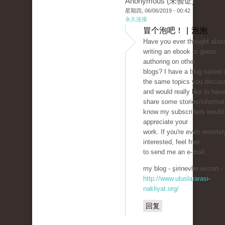
Anonymous (未验证)
星期四, 06/06/2019 - 00:42
永久连接
冒个泡吧！ | 泡泡
Have you ever thought abou
writing an ebook or guest
authoring on other
blogs? I have a blog based 
the same topics you discus
and would really like to hav
share some stories/informati
know my subscribers would
appreciate your
work. If you're even remotel
interested, feel free
to send me an e-mail.
my blog - şirinevler escort -
http://www.uluslararasi-
nakliyat.org/
回复