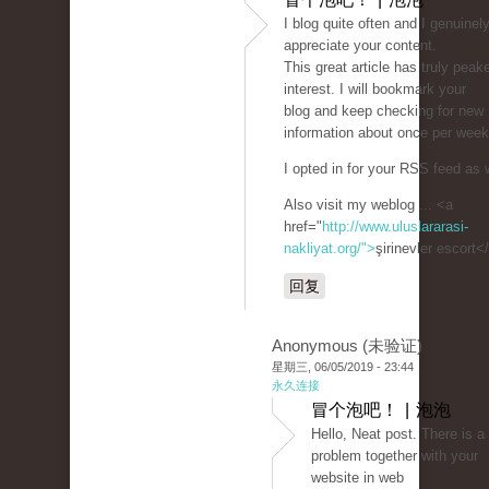
I blog quite often and I genuinel
appreciate your content.
This great article has truly pea
interest. I will bookmark your
blog and keep checking for new
information about once per week
I opted in for your RSS feed as w
Also visit my weblog ... <a
href="
http://www.uluslararasi-
nakliyat.org/">
şirinevler escort<
回复
Anonymous (未验证)
星期三, 06/05/2019 - 23:44
永久连接
冒个泡吧！ | 泡泡
Hello, Neat post. There is a
problem together with your
website in web