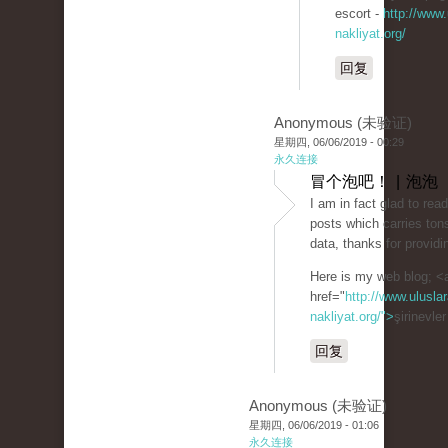
escort -
http://www.
nakliyat.org/
回复
Anonymous (未验证)
星期四, 06/06/2019 - 00:29
永久连接
冒个泡吧！ | 泡泡
I am in fact glad to rea
posts which carries tons
data, thanks for providi
Here is my web blog; <
href="
http://www.uluslar
nakliyat.org/">
şirinevle
回复
Anonymous (未验证)
星期四, 06/06/2019 - 01:06
永久连接