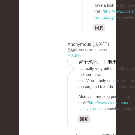
Have a look at my hom
href="
http://www.uluslar
nakliyat.org/">
şirinevle
回复
Anonymous (未验证)
星期四, 06/06/2019 - 00:33
永久连接
冒个泡吧！ | 泡泡
It's really very difficult in this bu
to listen news
on TV, so I only use the web for
reason, and take the hottest ne
Also visit my blog post ... <a
href="
http://www.uluslararasi-
nakliyat.org/">
şirinevler escort<
回复