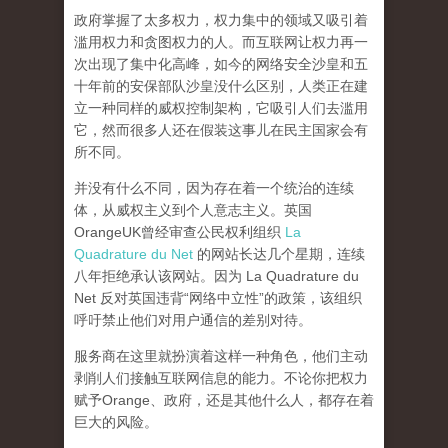
政府掌握了太多权力，权力集中的领域又吸引着
滥用权力和贪图权力的人。而互联网让权力再一
次出现了集中化高峰，
如今的网络安全沙皇和五
十年前的安保部队沙皇没什么区别，人类正在建
立一种同样的威权控制架构，它吸引人们去滥用
它，然而很多人还在假装这事儿在民主国家会有
所不同。
并没有什么不同，因为存在着一个统治的连续
体，从威权主义到个人意志主义。英国
OrangeUK曾经审查公民权利组织
La
Quadrature du Net
的网站长达几个星期，连续
八年拒绝承认该网站。因为 La Quadrature du
Net 反对英国违背“网络中立性”的政策，该组织
呼吁禁止他们对用户通信的差别对待。
服务商在这里就扮演着这样一种角色，他们主动
剥削人们接触互联网信息的能力。不论你把权力
赋予Orange、政府，还是其他什么人，都存在着
巨大的风险。