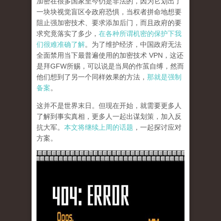
加密在很多国家至今仍是非法的，因为它划出了
一块块视觉盲区令政府恐惧，当权者拼命地想要
阻止强加密技术、要求添加后门，而且政府的要
求究竟落实了多少，
在各种所谓机密的保护下我
们很难准确了解
。为了维护经济，中国政府无法
全面禁用当下最普遍使用的加密技术 VPN，这还
是拜GFW所赐，可以说是当局的作茧自缚，然而
他们想到了另一个同样效果的方法，
那就是强制
备案
。
这并不是世界末日。但现在开始，就需要更多人
了解到事实真相，更多人一起出谋划策，加入反
抗大军。
本文将继续上周的话题
，一起探讨应对
方案。