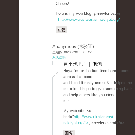
Cheers!
Here is my web blog; şirinevler escort
-
http://www.uluslararasi-nakliyat.org/
回复
Anonymous (未验证)
星期四, 06/06/2019 - 01:27
永久连接
冒个泡吧！ | 泡泡
Heya i'm for the first time here. I came
across this board
and I find It really useful & it helped me
out a lot. I hope to give something back
and help others like you aided
me.
My web-site; <a
href="
http://www.uluslararasi-
nakliyat.org/">
şirinevler escort</a>
回复