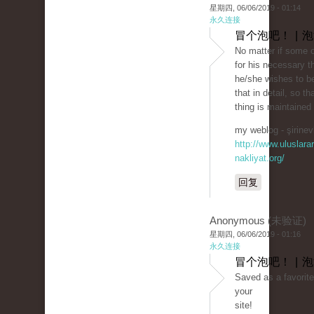
星期四, 06/06/2019 - 01:14
永久连接
冒个泡吧！ | 
No matter if some 
for his necessary t
he/she wishes to be
that in detail, so th
thing is maintained
my weblog - şirinevl
http://www.uluslarar
nakliyat.org/
回复
Anonymous (未验证)
星期四, 06/06/2019 - 01:16
永久连接
冒个泡吧！ | 
Saved as a favorite,
your
site!