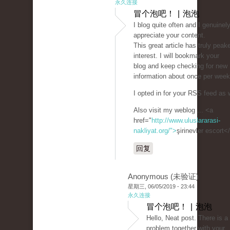
永久连接
冒个泡吧！ | 泡泡
I blog quite often and I genuinel
appreciate your content.
This great article has truly pea
interest. I will bookmark your
blog and keep checking for new
information about once per week
I opted in for your RSS feed as w
Also visit my weblog ... <a
href="
http://www.uluslararasi-
nakliyat.org/">
şirinevler escort<
回复
Anonymous (未验证)
星期三, 06/05/2019 - 23:44
永久连接
冒个泡吧！ | 泡泡
Hello, Neat post. There is a
problem together with your