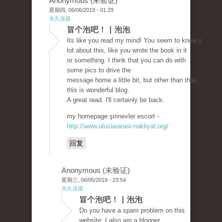
Anonymous (未验证)
星期四, 06/06/2019 - 01:29
永久连接
冒个泡吧！ | 泡泡
Its like you read my mind! You seem to know a
lot about this, like you wrote the book in it
or something. I think that you can do with
some pics to drive the
message home a little bit, but other than that,
this is wonderful blog.
A great read. I'll certainly be back.
my homepage şirinevler escort -
http://www.uluslararasi-nakliyat.org/
回复
Anonymous (未验证)
星期三, 06/05/2019 - 23:54
永久连接
冒个泡吧！ | 泡泡
Do you have a spam problem on this
website; I also am a blogger,