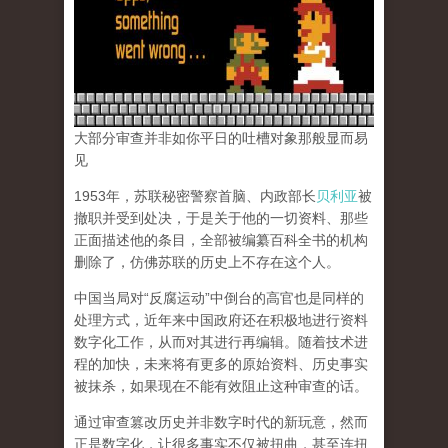
大部分审查并非如你平日的吐槽对象那般显而易
见
1953年，苏联秘密警察首脑、内政部长
贝利亚
被
撤职并受到处决，于是关于他的一切资料、那些
正面描述他的条目，全部被编纂百科全书的机构
删除了，仿佛苏联的历史上不存在这个人。
中国当局对“反腐运动”中倒台的高官也是同样的
处理方式，近年来中国政府还在积极地进行资料
数字化工作，从而对其进行再编辑。随着技术进
程的加快，未来将有更多的原始资料、历史事实
被抹杀，如果现在不能有效阻止这种审查的话。
通过审查篡改历史并非数字时代的新玩意，然而
正是数字化，让很多事实不仅被扭曲，甚至连扭