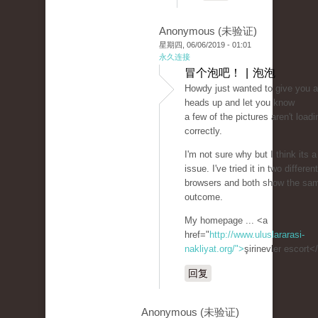
Anonymous (未验证)
星期四, 06/06/2019 - 01:01
永久连接
冒个泡吧！ | 泡泡
Howdy just wanted to give you a
heads up and let you know
a few of the pictures aren't loadi
correctly.
I'm not sure why but I think its a
issue. I've tried it in two different
browsers and both show the sa
outcome.
My homepage ... <a
href="
http://www.uluslararasi-
nakliyat.org/">
şirinevler escort<
回复
Anonymous (未验证)