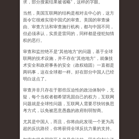
求，部分搜索结果被省略”，这样的字眼。
当然，美国互联网的结构是相对去中心的，这方
面令它很难实现中国式的审查。美国的审查缘
由、审查方法和审查施行机构，都与中国不同，
但必须承认，
实质是雷同的，同样都是侵犯知情
权的恶行。
审查和监控绝不是“其他地方”的问题，基于全球
联网的技术设施，并不存在“其他地方”，就像技
术安全和政府事务的安全（政权稳固）一直都是
两码事，这在全球都一样。好在部分中国人已经
明白这点了。
审查并非只存在于那些压迫性的政治体制中，无
疑，每个当权者都希望巩固自己的权力，互联网
问题就是全球性问题，互联网人需要尽快转换思
考方式，以免被恶意愚蠢的政府削弱智商
。
尤其是中国人，而且，你将由此发现一个更为高
超的反抗路径，你将获得全球反抗力量的支持。