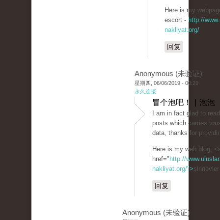
Here is my webpage:
escort -
http://www.
nakliyat.org/
回复
Anonymous (未验证)
星期四, 06/06/2019 - 00:29
永久连接
冒个泡吧！ | 泡泡
I am in fact glad to rea
posts which carries tons
data, thanks for providi
Here is my web blog; <
href="
http://www.uluslar
nakliyat.org/">
şirinevle
回复
Anonymous (未验证)