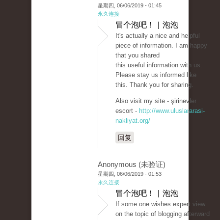
星期四, 06/06/2019 - 01:45
永久连接
冒个泡吧！ | 泡泡
It's actually a nice and helpful
piece of information. I am happy
that you shared
this useful information with us.
Please stay us informed like
this. Thank you for sharing.
Also visit my site - şirinevler
escort -
http://www.uluslararasi-
nakliyat.org/
回复
Anonymous (未验证)
星期四, 06/06/2019 - 01:53
永久连接
冒个泡吧！ | 泡泡
If some one wishes expert view
on the topic of blogging afterward