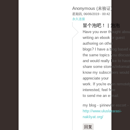
Anonymous (未验证)
星期四, 06/06/2019 - 00:42
永久连接
冒个泡吧！ | 泡泡
Have you ever thought abou
writing an ebook or guest
authoring on other
blogs? I have a blog based 
the same topics you discus
and would really like to hav
share some stories/informati
know my subscribers would
appreciate your
work. If you're even remotel
interested, feel free
to send me an e-mail.
my blog - şirinevler escort -
http://www.uluslararasi-
nakliyat.org/
回复