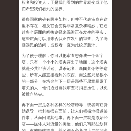
权者和投资人，于是我们看到的世界就变成了他
们希望我们看到的世界。
很多国家的确有民主架构，但并不代表审查在这
里不存在，相反它会变得非常复杂和精妙，它通
过多个层面的间接途径来混淆正在发生的事实，
这些层面可以用来否认正在发生的审查。为了绕
避选民的追问，当权者一直为此绞尽脑汁。
为了便于理解，你可以把审查想像成一个金字
塔，只有一个小小的塔尖露出了地面，这个塔尖
就是公共诽谤诉讼、谋杀记者、新闻禁令等等这
些，所有人能直接看到的东西。而这些只是很小
的一部分，在塔尖的下一层是那些不愿意暴露于
塔尖的人，他们通过自我审查将消息压住，以免
被推向塔尖。
再下面一层是各种各样的经济诱导，或者叫它赞
助诱导，把利益摆在面前，让人们积极地报道某
件事，从而回避其他事。再下面一层就是原始经
济——媒体人对流量的痴迷，他们只写那些划算
的、有的赚的故事，甚至都不必考虑上层的经济