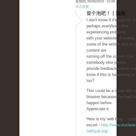
星期四, 06/06/2019 - 01:06
永久连接
冒个泡吧！ | 泡泡
I don't know if it's just me or 
perhaps everybody else
experiencing problems
with your website. It seems 
some of the written text on 
content are
running off the screen. Can
somebody else please
provide feedback and let m
know if this is happening to
too?
This could be a issue with 
browser because I've had th
happen before.
Appreciate it
Here is my web blog ... şirin
escort -
http://www.uluslarar
nakliyat.org/