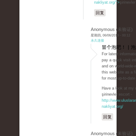
nakliyat.org/">
şirinevle
回复
Anonymous (未验证)
星期四, 06/06/2019 - 00:12
永久连接
冒个泡吧！ | 
For latest informat
pay a quick visit in
and on world-wide-
this web site as a f
for most up-to-date
Have a look at my 
şirinevler escort -
http://www.uluslarar
nakliyat.org/
回复
Anonymous (未验证)