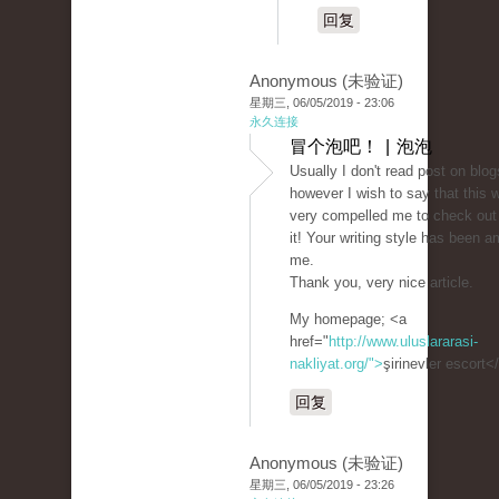
回复
Anonymous (未验证)
星期三, 06/05/2019 - 23:06
永久连接
冒个泡吧！ | 泡泡
Usually I don't read post on blog
however I wish to say that this w
very compelled me to check out
it! Your writing style has been 
me.
Thank you, very nice article.
My homepage; <a
href="
http://www.uluslararasi-
nakliyat.org/">
şirinevler escort<
回复
Anonymous (未验证)
星期三, 06/05/2019 - 23:26