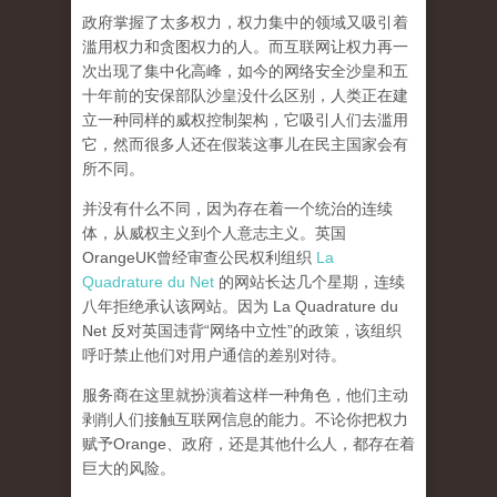
政府掌握了太多权力，权力集中的领域又吸引着
滥用权力和贪图权力的人。而互联网让权力再一
次出现了集中化高峰，
如今的网络安全沙皇和五
十年前的安保部队沙皇没什么区别，人类正在建
立一种同样的威权控制架构，它吸引人们去滥用
它，然而很多人还在假装这事儿在民主国家会有
所不同。
并没有什么不同，因为存在着一个统治的连续
体，从威权主义到个人意志主义。英国
OrangeUK曾经审查公民权利组织
La
Quadrature du Net
的网站长达几个星期，连续
八年拒绝承认该网站。因为 La Quadrature du
Net 反对英国违背“网络中立性”的政策，该组织
呼吁禁止他们对用户通信的差别对待。
服务商在这里就扮演着这样一种角色，他们主动
剥削人们接触互联网信息的能力。不论你把权力
赋予Orange、政府，还是其他什么人，都存在着
巨大的风险。