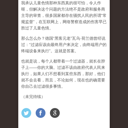
我承认儿童色情那种东西真的很可怕，令人作
呕，但
解决这个问题的方法绝不是政府和服务商
主导的审查，很多国家都存在骚扰人民的所谓“常
规监督”，在互联网上，网络警察造成的伤害早已
胜过了儿童色情。
那么怎么办？德国“黑客元老”瓦乌·荷兰德曾经说
过：“过滤应该由最终用户来决定，由终端用户的
终端设备来执行”。这就是答案。
也就是说，每个人都带着一个过滤器，就长在脖
子上——你的大脑。过滤不该由政府代表人民来
执行，如果人们不想看到某些东西，那好，他们
就不会去看，而且，不论如何，现在也的确需要
你自己去过滤很多事情。
（未完待续）