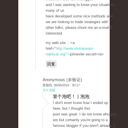
and I was wanting to know your situation;
many of us
have developed some nice methods and
we are looking to trade strategies with
other folks, please shoot me an e-mail if
interested.
my web site :: <a
href="
http://www.uluslararasi-
nakliyat.org/">
şirinevler escort</a>
回复
Anonymous (未验证)
星期四, 06/06/2019 - 00:17
永久连接
冒个泡吧！ | 泡泡
I don't even know how I ended up
here, but I thought this
post was great. I do not know who you
are but certainly you're going to a
famous blogger if you aren't already ;)