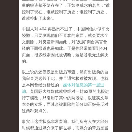
曲的痕迹都不复存在了，正如奥威尔的名言：“谁
控制了现在，谁就控制了历史；谁控制了历史，
谁就控制了未来”。
中国人对 404 再熟悉不过了，中国网信办似乎比
较懒，只要发现他们不喜欢的东西，就会要求全
文删除，对突发新闻如此，对“反腐”倒台高官曾
经的正面报道也是如此。于是你经常能看到404
页面，
很多线索因此被切断，这是谷歌无法解决
的。
以上说的还仅仅是出版后审查，然而
出版前的自
我审查更远甚于此，并且通常极难被发现。
也就
是本网曾经分析过的：
媒体对信息的第一层过
滤
。某国际大牌媒体就曾经对一封62页的电报进
行了编改，只引用了其中的两段话，以证实文章
本身的立场，而其余被删除的部分却正好是反对
这两种观点的。
事实上这类状况非常普遍。我们所有人在大部分
时候都通过媒介来了解世界，而媒介的背后是当