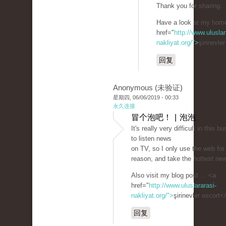
Thank you for sharing.
Have a look at my hom
href="
http://www.uluslar
nakliyat.org/">
şirinevle
回复
Anonymous (未验证)
星期四, 06/06/2019 - 00:33
永久连接
冒个泡吧！ | 泡泡
It's really very difficult in this bu
to listen news
on TV, so I only use the web for
reason, and take the hottest ne
Also visit my blog post ... <a
href="
http://www.uluslararasi-
nakliyat.org/">
şirinevler escort<
回复