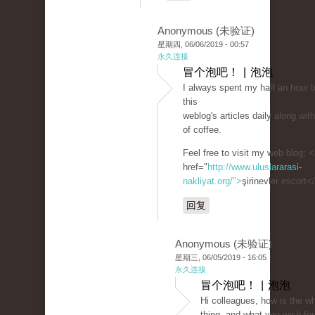
Anonymous (未验证)
星期四, 06/06/2019 - 00:57
永久连接
冒个泡吧！ | 泡泡
I always spent my half an hour t
this
weblog's articles daily along wi
of coffee.
Feel free to visit my web blog; 
href="
http://www.uluslararasi-
nakliyat.org/">
şirinevler escort<
回复
Anonymous (未验证)
星期三, 06/05/2019 - 16:05
永久连接
冒个泡吧！ | 泡泡
Hi colleagues, how is the w
thing, and what you wish for