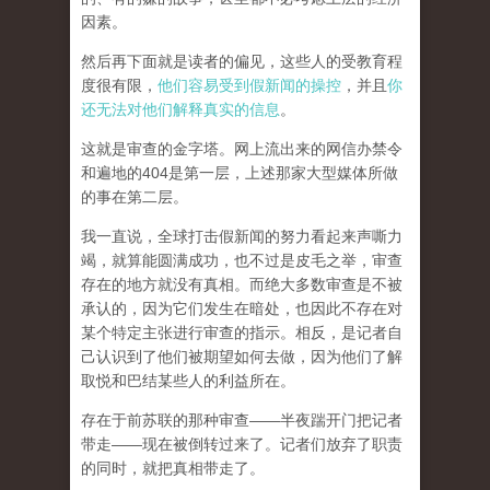
因素。
然后再下面就是读者的偏见，这些人的受教育程
度很有限，
他们容易受到假新闻的操控
，并且
你
还无法对他们解释真实的信息
。
这就是审查的金字塔。网上流出来的网信办禁令
和遍地的404是第一层，上述那家大型媒体所做
的事在第二层。
我一直说，全球打击假新闻的努力看起来声嘶力
竭，就算能圆满成功，也不过是皮毛之举，审查
存在的地方就没有真相。而
绝大多数审查是不被
承认的，因为它们发生在暗处，也因此不存在对
某个特定主张进行审查的指示。相反，是记者自
己认识到了他们被期望如何去做，因为他们了解
取悦和巴结某些人的利益所在。
存在于前苏联的那种审查——半夜踹开门把记者
带走——现在被倒转过来了。记者们放弃了职责
的同时，就把真相带走了。