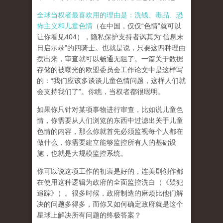
全球当权者最喜欢用的理由是：洗钱、毒品、恐
怖主义和儿童色情
（在中国，仅仅“色情”就可以
让你看见404），隐私保护支持者讽其为“信息末
日启示录”的四骑士。也就是说，只要这四种理由
摆出来，审查就可以畅通无阻了。一篇关于数据
存储的被曝光的欧盟委员会工作论文中是这样写
的：“我们应该多谈谈儿童色情问题，这样人们就
会支持我们了”。你瞧，当权者都很聪明。
如果你只针对某项事物进行审查，比如说儿童色
情，你需要从人们浏览的东西中过滤出关于儿童
色情的内容，那么你就首先必须监视每个人都在
做什么，你需要建立能够监控所有人的基础设
施，也就是大规模监控系统。
你可以说这项工作的初衷是好的，连美剧创作都
在使用这种逻辑为政府的全面监控洗白（《疑犯
追踪》）。
很多时候，政府制造的麻烦比他们解
决的问题多得多，而你又如何确定政府就是这个
星球上解决所有问题的终极答案？