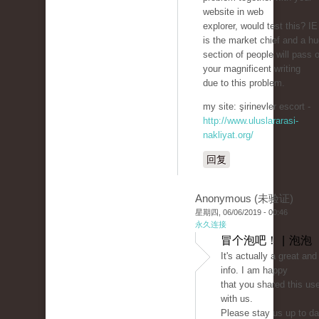
website in web
explorer, would test this? IE 
is the market chief and a h
section of people will pass 
your magnificent writing
due to this problem.
my site: şirinevler escort -
http://www.uluslararasi-
nakliyat.org/
回复
Anonymous (未验证)
星期四, 06/06/2019 - 00:46
永久连接
冒个泡吧！ | 泡泡
It's actually a great and
info. I am happy
that you shared this use
with us.
Please stay us up to dat