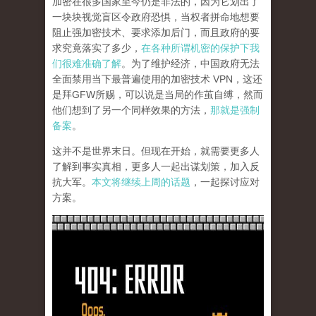
加密在很多国家至今仍是非法的，因为它划出了
一块块视觉盲区令政府恐惧，当权者拼命地想要
阻止强加密技术、要求添加后门，而且政府的要
求究竟落实了多少，
在各种所谓机密的保护下我
们很难准确了解
。为了维护经济，中国政府无法
全面禁用当下最普遍使用的加密技术 VPN，这还
是拜GFW所赐，可以说是当局的作茧自缚，然而
他们想到了另一个同样效果的方法，
那就是强制
备案
。
这并不是世界末日。但现在开始，就需要更多人
了解到事实真相，更多人一起出谋划策，加入反
抗大军。
本文将继续上周的话题
，一起探讨应对
方案。