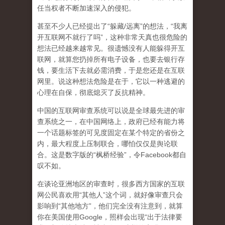
任当权者不断加速深入的侵犯。
甚至不少人已经提出了“躲藏/远离”的想法，“我离
开互联网不就行了吗”，这种非常天真也很危险的
想法已经越来越常见。很遗憾没有人能躲得开互
联网，就算您扔掉所有电子设备，也要去银行存
钱，要生活下去就必需消费，于是您还是在互联
网里。说这种想法危险是在于，它以一种逃避的
心理在自保，彻底熄灭了反抗精神。
中国的互联网审查系统可以说是全球最先进的审
查系统之一，在中国网络上，政府已经有能力将
一个话题标签的可见度固定在某个特定的省份之
内，最大程度上压制联合
，哪怕仅仅是舆论联
合。这是数字版的“枫桥经验”，令Facebook都自
叹不如。
在谈论亚洲地区的审查时，很多西方国家的互联
网公民喜欢用“其他人”这个词，就好像审查只会
影响到“其他地方”，他们完全没有注意到，
就算
你在美国使用Google，照样会出现“出于法律要