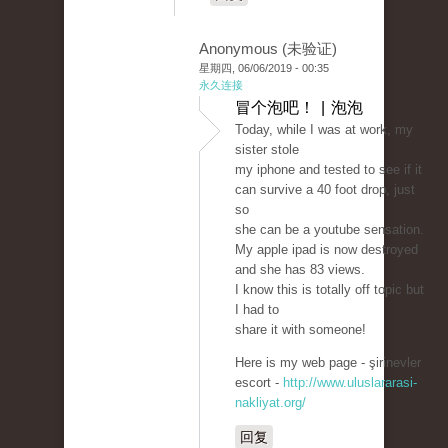
Anonymous (未验证)
星期四, 06/06/2019 - 00:35
永久连接
冒个泡吧！ | 泡泡
Today, while I was at work, my
sister stole
my iphone and tested to see if it
can survive a 40 foot drop, just
so
she can be a youtube sensation.
My apple ipad is now destroyed
and she has 83 views.
I know this is totally off topic but
I had to
share it with someone!
Here is my web page - şirinevler
escort -
http://www.uluslararasi-
nakliyat.org/
回复