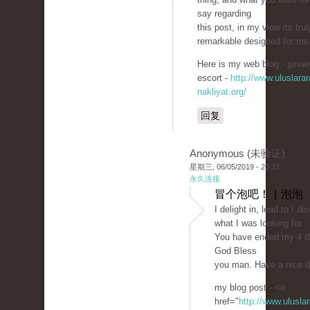
say regarding
this post, in my view its trul
remarkable designed for me
Here is my web blog - şirine
escort -
http://www.uluslarar
nakliyat.org/
回复
Anonymous (未验证)
星期三, 06/05/2019 - 20:32
永久连接
冒个泡吧！ | 泡泡
I delight in, lead to I d
what I was looking for.
You have ended my 4 da
God Bless
you man. Have a nice 
my blog post - <a
href="
http://www.uluslar