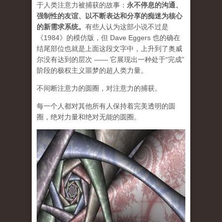
于人类注意力被捕获的故事：
永不停息的沟通、
强制性的友谊、以不断表达和分享的痴迷为核心
的新需求系统
。
有些人认为这部小说不过是
《1984》的模仿版，但 Dave Eggers 也的确在
结尾部位也就是上面这段文字中，上升到了奥威
尔没有达到的层次 —— 它展现出一种处于“完成”
阶段的极权主义噩梦的超人类力量。
不间断注意力的圆圈，对注意力的捕获。
每一个人都对其他所有人保持着完美透明的圆
圈，绝对力量和绝对无能的圆圈。