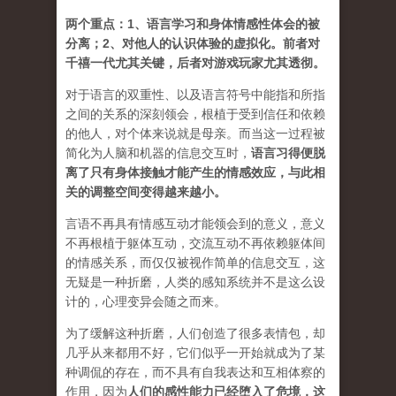
两个重点：1、语言学习和身体情感性体会的被
分离；2、对他人的认识体验的虚拟化。前者对
千禧一代尤其关键，后者对游戏玩家尤其透彻
。
对于语言的双重性、以及语言符号中能指和所指
之间的关系的深刻领会，根植于受到信任和依赖
的他人，对个体来说就是母亲。而当这一过程被
简化为人脑和机器的信息交互时，
语言习得便脱
离了只有身体接触才能产生的情感效应，与此相
关的调整空间变得越来越小。
言语不再具有情感互动才能领会到的意义，意义
不再根植于躯体互动，交流互动不再依赖躯体间
的情感关系，而仅仅被视作简单的信息交互，这
无疑是一种折磨，人类的感知系统并不是这么设
计的，心理变异会随之而来。
为了缓解这种折磨，人们创造了很多表情包，却
几乎从来都用不好，它们似乎一开始就成为了某
种调侃的存在，而不具有自我表达和互相体察的
作用，因为
人们的感性能力已经堕入了危境，这