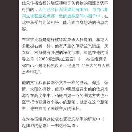
信息传播途径的增殖和电子仿真物的潮流是势不
可挡的，
人们已经日渐退避到有限的、与自己相
同立场甚至观点都一致的虚拟空间小圈子中
，在
此中享受与期望相符、能巩固自身想法的信息内
容。
布雷维克就是这样被铸就成杀人狂魔的。和绝大
多数极右翼一样，他有严重的伊斯兰恐惧症、厌
女症、对身份有强烈的净化欲求。虽然在他的博
客文章《2083:欧洲独立宣言》中，布雷维克坚
称自己不是纳粹热衷者，他说自己“最大的敌人就
是希特勒”。
他的文字和很多网络文章一样的肤浅、偏执、煽
情、大段的摘抄，但其中明显透露出他的信息来
源存在高度集中，稍微自如一点的浏览方式也不
至于把他塞进这个狭小的瓶颈，就是在这个瓶颈
中，他被推向了民族主义的疯狂。
在对布雷维克这位极右翼变态杀手的研究中《一
起挪威的悲剧》一书这样写道：