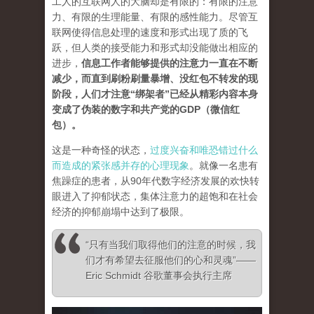
工人的互联网人的大脑却是有限的：有限的注意
力、有限的生理能量、有限的感性能力。尽管互
联网使得信息处理的速度和形式出现了质的飞
跃，但人类的接受能力和形式却没能做出相应的
进步，
信息工作者能够提供的注意力一直在不断
减少，而直到刷粉刷量暴增、没红包不转发的现
阶段，人们才注意“绑架者”已经从精彩内容本身
变成了伪装的数字和共产党的GDP（微信红
包）。
这是一种奇怪的状态，
过度兴奋和唯恐错过什么
而造成的紧张感并存的心理现象
。就像一名患有
焦躁症的患者，从90年代数字经济发展的欢快转
眼进入了抑郁状态，集体注意力的超饱和在社会
经济的抑郁崩塌中达到了极限。
“只有当我们取得他们的注意的时候，我
们才有希望去征服他们的心和灵魂”——
Eric Schmidt 谷歌董事会执行主席