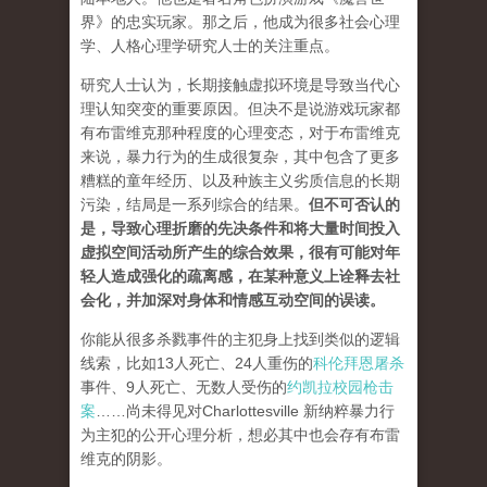
界》的忠实玩家。那之后，他成为很多社会心理
学、人格心理学研究人士的关注重点。
研究人士认为，长期接触虚拟环境是导致当代心
理认知突变的重要原因。但
决不是
说游戏玩家都
有布雷维克那种程度的心理变态，对于布雷维克
来说，暴力行为的生成很复杂，其中包含了更多
糟糕的童年经历、以及种族主义劣质信息的长期
污染，结局是一系列综合的结果。
但不可否认的
是，导致心理折磨的先决条件和将大量时间投入
虚拟空间活动所产生的综合效果，很有可能对年
轻人造成强化的疏离感，在某种意义上诠释去社
会化，并加深对身体和情感互动空间的误读
。
你能从很多杀戮事件的主犯身上找到类似的逻辑
线索，比如13人死亡、24人重伤的
科伦拜恩屠杀
事件、9人死亡、无数人受伤的
约凯拉校园枪击
案
……尚未得见对Charlottesville 新纳粹暴力行
为主犯的公开心理分析，想必其中也会存有布雷
维克的阴影。