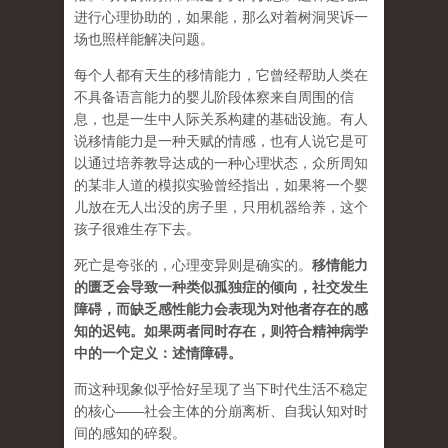
进行心理协助的，如果能，那么对着树洞哭诉一
场也照样能解决问题。
每个人都有天生的移情能力，它曾经帮助人类在
不具备语言能力的婴儿阶段体察来自周围的信
息，也是一生中人际关系构建的基础设施。有人
说移情能力是一种天赋的情感，也有人说它是可
以通过培养教导达成的一种心理状态，众所周知
的某非人道的模拟实验曾经指出，如果将一个婴
儿放在无人出没的房子里，只用机器给养，这个
孩子很难生存下去。
死亡是夸张的，心理变异则是确实的。
移情能力
的匮乏会导致一种类似孤独症的倾向，社交发生
障碍，而缺乏感性能力会表现为对他者存在的感
知的迟钝。如果两者同时存在，则符合精神病学
中的一个定义：述情障碍。
而这种现象似乎恰好呈现了当下时代生活不稳定
的核心——社会主体的分崩离析、自我认知对时
间的感知的碎裂。