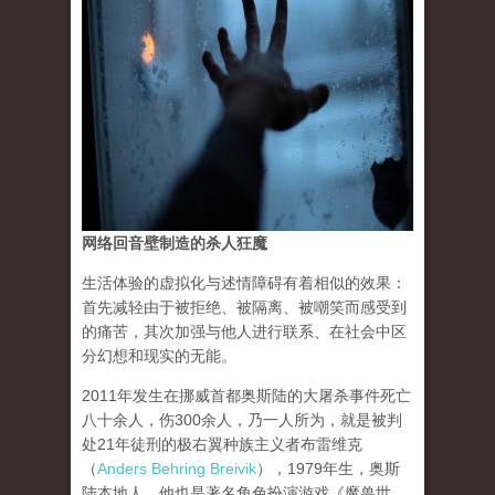
网络回音壁制造的杀人狂魔
生活体验的虚拟化与述情障碍有着相似的效果：
首先减轻由于被拒绝、被隔离、被嘲笑而感受到
的痛苦，其次加强与他人进行联系、在社会中区
分幻想和现实的无能。
2011年发生在挪威首都奥斯陆的大屠杀事件死亡
八十余人，伤300余人，乃一人所为，就是被判
处21年徒刑的极右翼种族主义者布雷维克
（
Anders Behring Breivik
），1979年生，奥斯
陆本地人。他也是著名角色扮演游戏《魔兽世