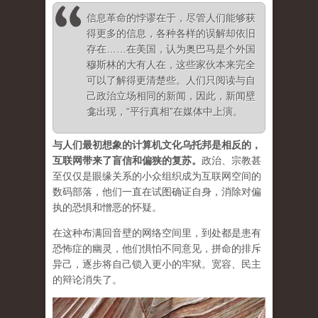
信息革命的悖谬在于，尽管人们能够获
得更多的信息，各种各样的误解却依旧
存在……在美国，认为奥巴马是个外国
穆斯林的大有人在，这些家伙本来完全
可以了解得更清楚些。人们只阅读与自
己政治立场相同的新闻，因此，
新闻壁
龛出现，“平行真相”在媒体中上演
。
与人们最初想象的计算机文化乌托邦是相反的，
互联网带来了盲信和偏狭的复苏
。
政治、宗教甚
至仅仅是眼缘关系的小众组织成为互联网空间的
数码部落，他们一直在试图确证自身，消除对偏
执的恐惧和憎恶的怀疑。
在这种布满回音壁的网络空间里，到处都是患有
恐怖症的幽灵，他们惧怕不同意见，拼命的排斥
异己，逐步将自己锁入更小的牢狱。宽容、民主
的辩论消失了。