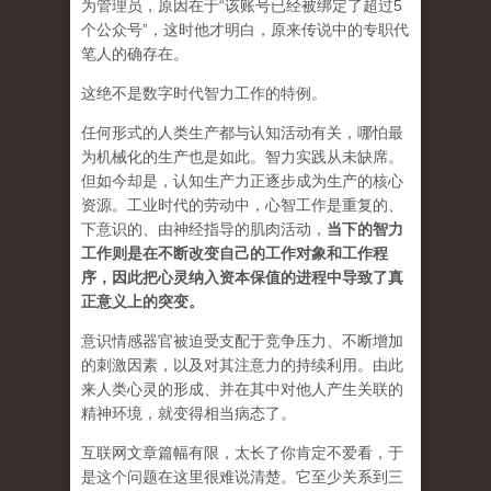
为管理员，原因在于“该账号已经被绑定了超过5
个公众号”，这时他才明白，原来传说中的专职代
笔人的确存在。
这绝不是数字时代智力工作的特例。
任何形式的人类生产都与认知活动有关，哪怕最
为机械化的生产也是如此。智力实践从未缺席。
但如今却是，认知生产力正逐步成为生产的核心
资源。工业时代的劳动中，心智工作是重复的、
下意识的、由神经指导的肌肉活动，
当下的智力
工作则是在不断改变自己的工作对象和工作程
序，因此把心灵纳入资本保值的进程中导致了真
正意义上的突变
。
意识情感器官被迫受支配于竞争压力、不断增加
的刺激因素，以及对其注意力的持续利用。由此
来人类心灵的形成、并在其中对他人产生关联的
精神环境，就变得相当病态了。
互联网文章篇幅有限，太长了你肯定不爱看，于
是这个问题在这里很难说清楚。它至少关系到三