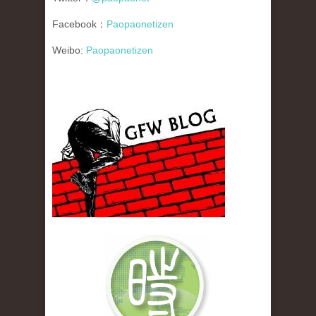
Facebook：
Paopaonetizen
Weibo:
Paopaonetizen
gfw_blog_small.jpg