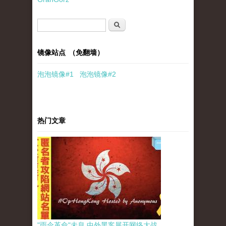
搜索表单
搜索
镜像站点 （免翻墙）
泡泡
镜像
#1
泡泡
镜像#2
热门文章
"雨伞革命"未息 中外黑客展开网络大战