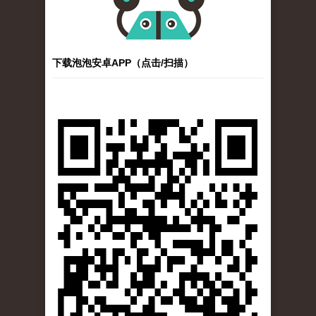
下载泡泡安卓APP（点击/扫描）