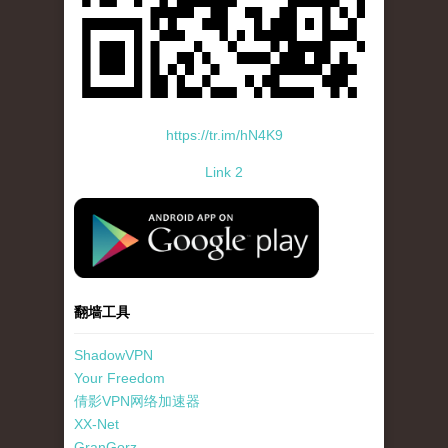
https://tr.im/hN4K9
Link 2
standard-icon-googleplay-app-store.png
翻墙工具
ShadowVPN
Your Freedom
倩影VPN网络加速器
XX-Net
GranGorz