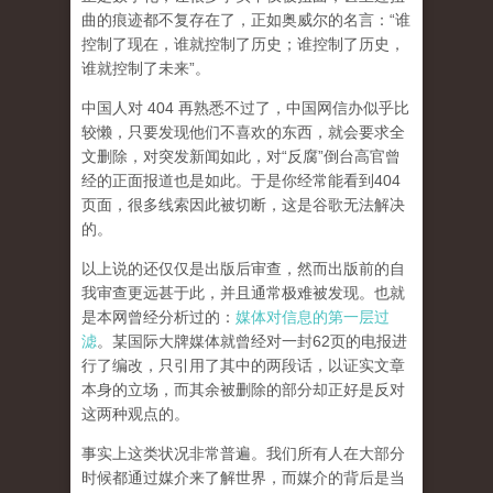
曲的痕迹都不复存在了，正如奥威尔的名言：“谁
控制了现在，谁就控制了历史；谁控制了历史，
谁就控制了未来”。
中国人对 404 再熟悉不过了，中国网信办似乎比
较懒，只要发现他们不喜欢的东西，就会要求全
文删除，对突发新闻如此，对“反腐”倒台高官曾
经的正面报道也是如此。于是你经常能看到404
页面，
很多线索因此被切断，这是谷歌无法解决
的。
以上说的还仅仅是出版后审查，然而
出版前的自
我审查更远甚于此，并且通常极难被发现。
也就
是本网曾经分析过的：
媒体对信息的第一层过
滤
。某国际大牌媒体就曾经对一封62页的电报进
行了编改，只引用了其中的两段话，以证实文章
本身的立场，而其余被删除的部分却正好是反对
这两种观点的。
事实上这类状况非常普遍。我们所有人在大部分
时候都通过媒介来了解世界，而媒介的背后是当