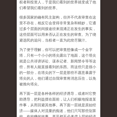
权者和投资人，于是我们看到的世界就变成了他
们希望我们看到的世界。
很多国家的确有民主架构，但并不代表审查在这
里不存在，相反它会变得非常复杂和精妙，它通
过多个层面的间接途径来混淆正在发生的事实，
这些层面可以用来否认正在发生的审查。为了绕
避选民的追问，当权者一直为此绞尽脑汁。
为了便于理解，你可以把审查想像成一个金字
塔，只有一个小小的塔尖露出了地面，这个塔尖
就是公共诽谤诉讼、谋杀记者、新闻禁令等等这
些，所有人能直接看到的东西。而这些只是很小
的一部分，在塔尖的下一层是那些不愿意暴露于
塔尖的人，他们通过自我审查将消息压住，以免
被推向塔尖。
再下面一层是各种各样的经济诱导，或者叫它赞
助诱导，把利益摆在面前，让人们积极地报道某
件事，从而回避其他事。再下面一层就是原始经
济——媒体人对流量的痴迷，他们只写那些划算
的、有的赚的故事，甚至都不必考虑上层的经济