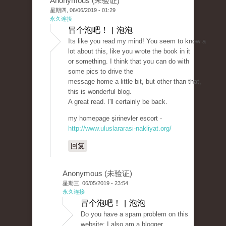
Anonymous (未验证)
星期四, 06/06/2019 - 01:29
永久连接
冒个泡吧！ | 泡泡
Its like you read my mind! You seem to know a
lot about this, like you wrote the book in it
or something. I think that you can do with
some pics to drive the
message home a little bit, but other than that,
this is wonderful blog.
A great read. I'll certainly be back.
my homepage şirinevler escort -
http://www.uluslararasi-nakliyat.org/
回复
Anonymous (未验证)
星期三, 06/05/2019 - 23:54
永久连接
冒个泡吧！ | 泡泡
Do you have a spam problem on this
website; I also am a blogger,