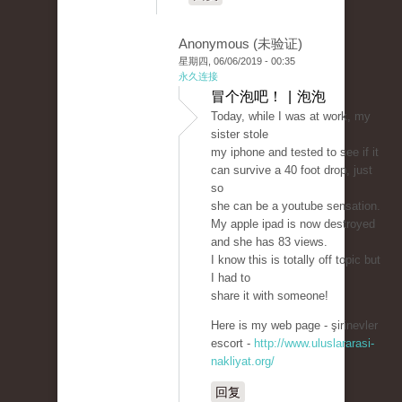
Anonymous (未验证)
星期四, 06/06/2019 - 00:35
永久连接
冒个泡吧！ | 泡泡
Today, while I was at work, my
sister stole
my iphone and tested to see if it
can survive a 40 foot drop, just
so
she can be a youtube sensation.
My apple ipad is now destroyed
and she has 83 views.
I know this is totally off topic but
I had to
share it with someone!
Here is my web page - şirinevler
escort -
http://www.uluslararasi-
nakliyat.org/
回复