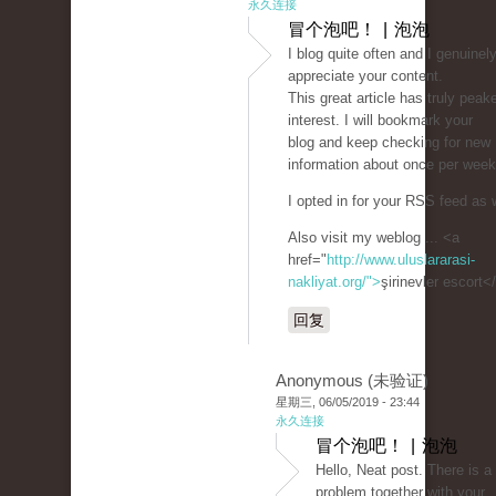
永久连接
冒个泡吧！ | 泡泡
I blog quite often and I genuinel
appreciate your content.
This great article has truly pea
interest. I will bookmark your
blog and keep checking for new
information about once per week
I opted in for your RSS feed as w
Also visit my weblog ... <a
href="
http://www.uluslararasi-
nakliyat.org/">
şirinevler escort<
回复
Anonymous (未验证)
星期三, 06/05/2019 - 23:44
永久连接
冒个泡吧！ | 泡泡
Hello, Neat post. There is a
problem together with your