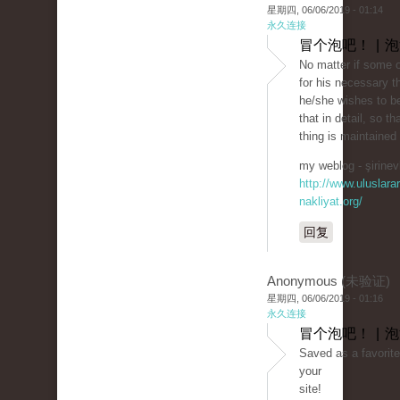
星期四, 06/06/2019 - 01:14
永久连接
冒个泡吧！ | 
No matter if some 
for his necessary t
he/she wishes to be
that in detail, so th
thing is maintained
my weblog - şirinevl
http://www.uluslarar
nakliyat.org/
回复
Anonymous (未验证)
星期四, 06/06/2019 - 01:16
永久连接
冒个泡吧！ | 
Saved as a favorite,
your
site!