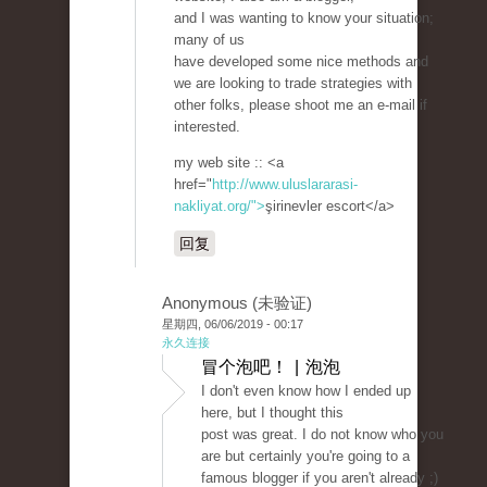
and I was wanting to know your situation;
many of us
have developed some nice methods and
we are looking to trade strategies with
other folks, please shoot me an e-mail if
interested.
my web site :: <a
href="
http://www.uluslararasi-
nakliyat.org/">
şirinevler escort</a>
回复
Anonymous (未验证)
星期四, 06/06/2019 - 00:17
永久连接
冒个泡吧！ | 泡泡
I don't even know how I ended up
here, but I thought this
post was great. I do not know who you
are but certainly you're going to a
famous blogger if you aren't already ;)