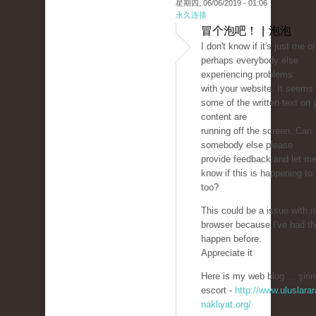
星期四, 06/06/2019 - 01:06
永久连接
冒个泡吧！ | 泡泡
I don't know if it's just me or 
perhaps everybody else
experiencing problems
with your website. It seems 
some of the written text on 
content are
running off the screen. Can
somebody else please
provide feedback and let m
know if this is happening to
too?
This could be a issue with 
browser because I've had th
happen before.
Appreciate it
Here is my web blog ... şirin
escort -
http://www.uluslarar
nakliyat.org/