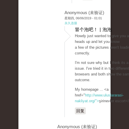
Anonymous (未验证)
星期四, 06/06/2019 - 01:01
永久连接
冒个泡吧！ | 泡泡
Howdy just wanted to give you a
heads up and let you know
a few of the pictures aren't loadi
correctly.
I'm not sure why but I think its a
issue. I've tried it in two different
browsers and both show the sa
outcome.
My homepage ... <a
href="
http://www.uluslararasi-
nakliyat.org/">
şirinevler escort<
回复
Anonymous (未验证)