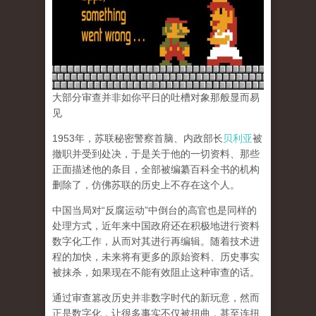
大部分审查并非如你平日的吐槽对象那般显而易
见
1953年，苏联秘密警察首脑、内政部长
贝利亚
被
撤职并受到处决，于是关于他的一切资料、那些
正面描述他的条目，全部被编纂百科全书的机构
删除了，仿佛苏联的历史上不存在这个人。
中国当局对“反腐运动”中倒台的高官也是同样的
处理方式，近年来中国政府还在积极地进行资料
数字化工作，从而对其进行再编辑。随着技术进
程的加快，未来将有更多的原始资料、历史事实
被抹杀，如果现在不能有效阻止这种审查的话。
通过审查篡改历史并非数字时代的新玩意，然而
正是数字化，让很多事实不仅被扭曲，甚至连扭