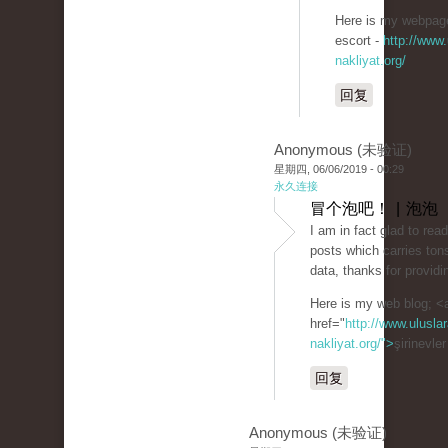
Here is my webpage:
escort -
http://www.
nakliyat.org/
回复
Anonymous (未验证)
星期四, 06/06/2019 - 00:29
永久连接
冒个泡吧！ | 泡泡
I am in fact glad to rea
posts which carries tons
data, thanks for providi
Here is my web blog; <
href="
http://www.uluslar
nakliyat.org/">
şirinevle
回复
Anonymous (未验证)