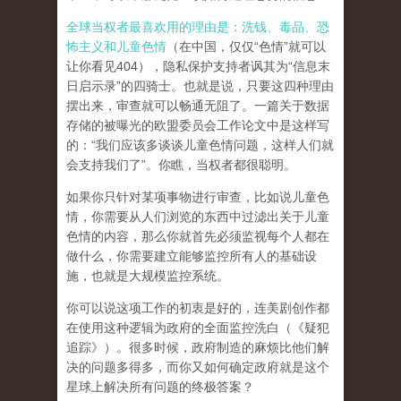
全球当权者最喜欢用的理由是：洗钱、毒品、恐
怖主义和儿童色情
（在中国，仅仅“色情”就可以
让你看见404），隐私保护支持者讽其为“信息末
日启示录”的四骑士。也就是说，只要这四种理由
摆出来，审查就可以畅通无阻了。一篇关于数据
存储的被曝光的欧盟委员会工作论文中是这样写
的：“我们应该多谈谈儿童色情问题，这样人们就
会支持我们了”。你瞧，当权者都很聪明。
如果你只针对某项事物进行审查，比如说儿童色
情，你需要从人们浏览的东西中过滤出关于儿童
色情的内容，那么你就首先必须监视每个人都在
做什么，你需要建立能够监控所有人的基础设
施，也就是大规模监控系统。
你可以说这项工作的初衷是好的，连美剧创作都
在使用这种逻辑为政府的全面监控洗白（《疑犯
追踪》）。
很多时候，政府制造的麻烦比他们解
决的问题多得多，而你又如何确定政府就是这个
星球上解决所有问题的终极答案？