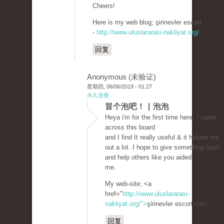
Cheers!
Here is my web blog; şirinevler escort
-
http://www.uluslararasi-nakliyat.org/
回复
Anonymous (未验证)
星期四, 06/06/2019 - 01:27
永久连接
冒个泡吧！ | 泡泡
Heya i'm for the first time here. I came
across this board
and I find It really useful & it helped me
out a lot. I hope to give something back
and help others like you aided
me.
My web-site; <a
href="
http://www.uluslararasi-
nakliyat.org/">
şirinevler escort</a>
回复