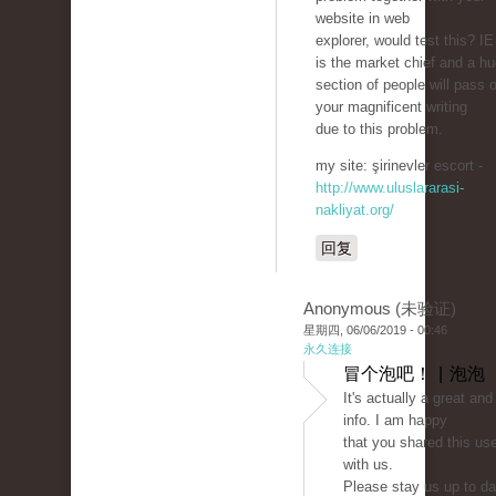
website in web
explorer, would test this? IE 
is the market chief and a h
section of people will pass 
your magnificent writing
due to this problem.
my site: şirinevler escort -
http://www.uluslararasi-
nakliyat.org/
回复
Anonymous (未验证)
星期四, 06/06/2019 - 00:46
永久连接
冒个泡吧！ | 泡泡
It's actually a great and
info. I am happy
that you shared this use
with us.
Please stay us up to dat