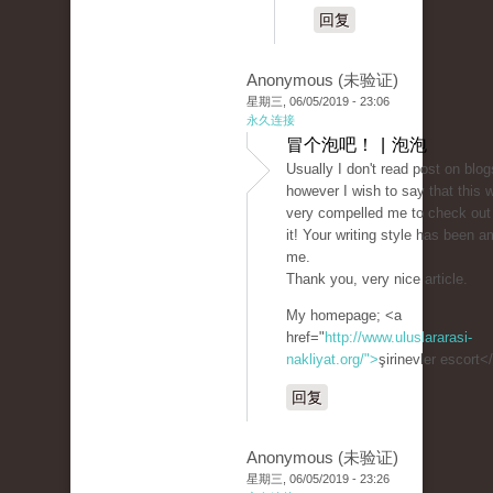
回复
Anonymous (未验证)
星期三, 06/05/2019 - 23:06
永久连接
冒个泡吧！ | 泡泡
Usually I don't read post on blog
however I wish to say that this w
very compelled me to check out
it! Your writing style has been 
me.
Thank you, very nice article.
My homepage; <a
href="
http://www.uluslararasi-
nakliyat.org/">
şirinevler escort<
回复
Anonymous (未验证)
星期三, 06/05/2019 - 23:26