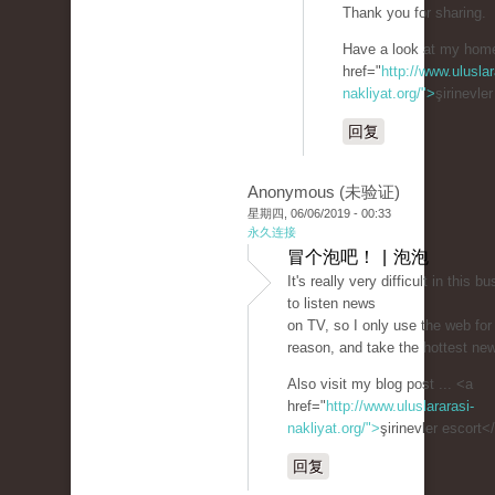
Thank you for sharing.
Have a look at my hom
href="
http://www.uluslar
nakliyat.org/">
şirinevle
回复
Anonymous (未验证)
星期四, 06/06/2019 - 00:33
永久连接
冒个泡吧！ | 泡泡
It's really very difficult in this bu
to listen news
on TV, so I only use the web for
reason, and take the hottest ne
Also visit my blog post ... <a
href="
http://www.uluslararasi-
nakliyat.org/">
şirinevler escort<
回复