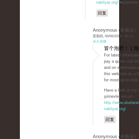
nakliyat.org/">
şirinevle
回复
Anonymous (未验证)
星期四, 06/06/2019 - 00:12
永久连接
冒个泡吧！ | 
For latest informat
pay a quick visit in
and on world-wide-
this web site as a f
for most up-to-date
Have a look at my 
şirinevler escort -
http://www.uluslarar
nakliyat.org/
回复
Anonymous (未验证)