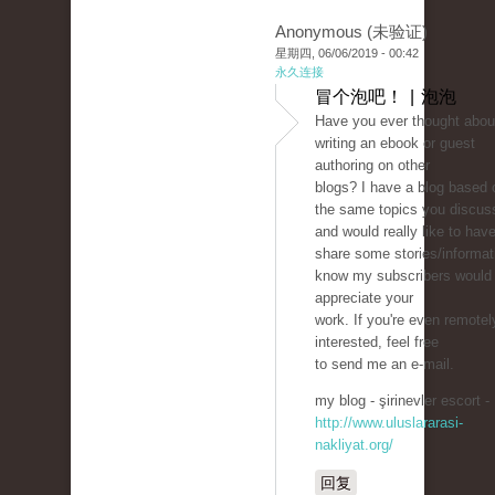
Anonymous (未验证)
星期四, 06/06/2019 - 00:42
永久连接
冒个泡吧！ | 泡泡
Have you ever thought abou
writing an ebook or guest
authoring on other
blogs? I have a blog based 
the same topics you discus
and would really like to hav
share some stories/informati
know my subscribers would
appreciate your
work. If you're even remotel
interested, feel free
to send me an e-mail.
my blog - şirinevler escort -
http://www.uluslararasi-
nakliyat.org/
回复