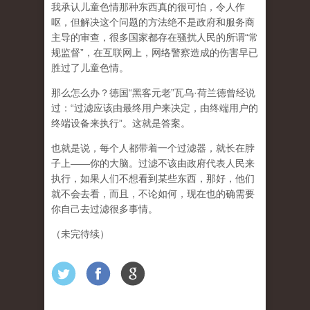
我承认儿童色情那种东西真的很可怕，令人作
呕，但
解决这个问题的方法绝不是政府和服务商
主导的审查，很多国家都存在骚扰人民的所谓“常
规监督”，在互联网上，网络警察造成的伤害早已
胜过了儿童色情。
那么怎么办？德国“黑客元老”瓦乌·荷兰德曾经说
过：“过滤应该由最终用户来决定，由终端用户的
终端设备来执行”。这就是答案。
也就是说，每个人都带着一个过滤器，就长在脖
子上——你的大脑。过滤不该由政府代表人民来
执行，如果人们不想看到某些东西，那好，他们
就不会去看，而且，不论如何，现在也的确需要
你自己去过滤很多事情。
（未完待续）