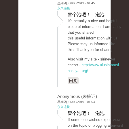
星期四, 06/06/2019 - 01:45
永久连接
冒个泡吧！ | 泡泡
It's actually a nice and helpful
piece of information. I am happy
that you shared
this useful information with us.
Please stay us informed like
this. Thank you for sharing.
Also visit my site - şirinevler
escort -
http://www.uluslararasi-
nakliyat.org/
回复
Anonymous (未验证)
星期四, 06/06/2019 - 01:53
永久连接
冒个泡吧！ | 泡泡
If some one wishes expert view
on the topic of blogging afterward