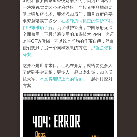
加密在很多国家至今仍是非法的，因为它划出了
一块块视觉盲区令政府恐惧，当权者拼命地想要
阻止强加密技术、要求添加后门，而且政府的要
求究竟落实了多少，
在各种所谓机密的保护下我
们很难准确了解
。为了维护经济，中国政府无法
全面禁用当下最普遍使用的加密技术 VPN，这还
是拜GFW所赐，可以说是当局的作茧自缚，然而
他们想到了另一个同样效果的方法，
那就是强制
备案
。
这并不是世界末日。但现在开始，就需要更多人
了解到事实真相，更多人一起出谋划策，加入反
抗大军。
本文将继续上周的话题
，一起探讨应对
方案。