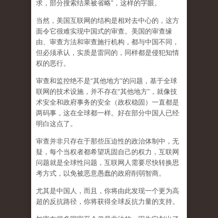
求，部分搜索结果被省略”，这样的字眼。
当然，美国互联网的结构是相对去中心的，这方
面令它很难实现中国式的审查。美国的审查缘
由、审查方法和审查施行机构，都与中国不同，
但必须承认，
实质是雷同的，同样都是侵犯知情
权的恶行。
审查和监控绝不是“其他地方”的问题，基于全球
联网的技术设施，并不存在“其他地方”，就像技
术安全和政府事务的安全（政权稳固）一直都是
两码事，这在全球都一样。好在部分中国人已经
明白这点了。
审查并非只存在于那些压迫性的政治体制中，无
疑，每个当权者都希望巩固自己的权力，互联网
问题就是全球性问题，互联网人需要尽快转换思
考方式，以免被恶意愚蠢的政府削弱智商
。
尤其是中国人，而且，你将由此发现一个更为高
超的反抗路径，你将获得全球反抗力量的支持。