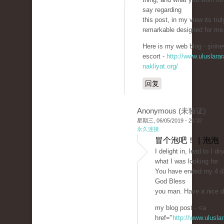
say regarding
this post, in my view its trul
remarkable designed for me
Here is my web blog - şirine
escort -
http://www.uluslarar
nakliyat.org/
回复
Anonymous (未验证)
星期三, 06/05/2019 - 20:32
永久连接
冒个泡吧！ | 泡泡
I delight in, lead to I d
what I was looking for.
You have ended my 4 da
God Bless
you man. Have a nice 
my blog post - <a
href="
http://www.uluslar