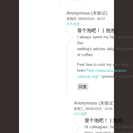
Anonymous (未验证)
星期四, 06/06/2019 - 00:57
永久连接
冒个泡吧！ | 泡泡
I always spent my half an hour t
this
weblog's articles daily along wi
of coffee.
Feel free to visit my web blog; 
href="
http://www.uluslararasi-
nakliyat.org/">
şirinevler escort<
回复
Anonymous (未验证)
星期三, 06/05/2019 - 16:05
永久连接
冒个泡吧！ | 泡泡
Hi colleagues, how is the w
thing, and what you wish for