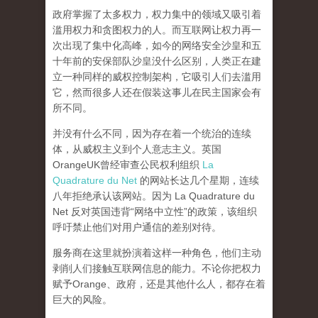
政府掌握了太多权力，权力集中的领域又吸引着
滥用权力和贪图权力的人。而互联网让权力再一
次出现了集中化高峰，
如今的网络安全沙皇和五
十年前的安保部队沙皇没什么区别，人类正在建
立一种同样的威权控制架构，它吸引人们去滥用
它，然而很多人还在假装这事儿在民主国家会有
所不同。
并没有什么不同，因为存在着一个统治的连续
体，从威权主义到个人意志主义。英国
OrangeUK曾经审查公民权利组织
La
Quadrature du Net
的网站长达几个星期，连续
八年拒绝承认该网站。因为 La Quadrature du
Net 反对英国违背“网络中立性”的政策，该组织
呼吁禁止他们对用户通信的差别对待。
服务商在这里就扮演着这样一种角色，他们主动
剥削人们接触互联网信息的能力。不论你把权力
赋予Orange、政府，还是其他什么人，都存在着
巨大的风险。