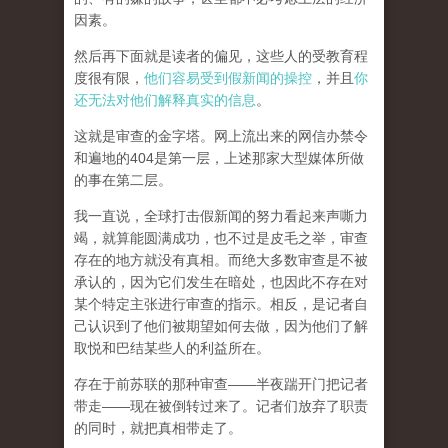
因素。
然后再下面就是读者的偏见，这些人的受教育程
度很有限，
他们容易受到假新闻的操控
，并且
你
还无法对他们解释真实的信息
。
这就是审查的金字塔。网上流出来的网信办禁令
和遍地的404是第一层，上述那家大型媒体所做
的事在第二层。
我一直说，全球打击假新闻的努力看起来声嘶力
竭，就算能圆满成功，也不过是皮毛之举，审查
存在的地方就没有真相。而
绝大多数审查是不被
承认的，因为它们发生在暗处，也因此不存在对
某个特定主张进行审查的指示。相反，是记者自
己认识到了他们被期望如何去做，因为他们了解
取悦和巴结某些人的利益所在。
存在于前苏联的那种审查——半夜踹开门把记者
带走——现在被倒转过来了。记者们放弃了职责
的同时，就把真相带走了。