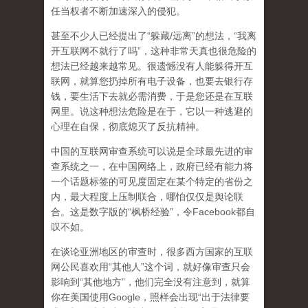
任当权者不断加速深入的侵犯。
甚至不少人已经提出了“躲藏/远离”的想法，“我离
开互联网不就行了吗”，这种非常天真也很危险的
想法已经越来越常见。很遗憾没有人能躲得开互
联网，就算您扔掉所有电子设备，也要去银行存
钱，要生活下去就必需消费，于是您还是在互联
网里。说这种想法危险是在于，它以一种逃避的
心理在自保，彻底熄灭了反抗精神。
中国的互联网审查系统可以说是全球最先进的审
查系统之一，在中国网络上，政府已经有能力将
一个话题标签的可见度固定在某个特定的省份之
内，最大程度上压制联合
，哪怕仅仅是舆论联
合。这是数字版的“枫桥经验”，令Facebook都自
叹不如。
在谈论亚洲地区的审查时，很多西方国家的互联
网公民喜欢用“其他人”这个词，就好像审查只会
影响到“其他地方”，他们完全没有注意到，
就算
你在美国使用Google，照样会出现“出于法律要