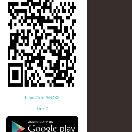
https://tr.im/hN4K9
Link 2
standard-icon-googleplay-app-store.png