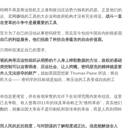
特网不再是商业投机主义者和政治压迫势力独有的武器。正是他们的
众、卖网赚钱的工具的大企业和政府机构才没有完全得逞。
战斗一直
在变革的斗争中是最重要的工具
。
官方为了自己的活动从事密码研究，而且至今包括中国在内的很多国
自己的利益服务。他们扭曲了科技自身蕴含的自由价值观。
只用科技满足自己的需求。
视机构等压迫性组织从弱势的个人身上榨取数据的方法，政权的基础
类控制可以迫害弱者、压迫社会、让人闭嘴。密码朋克的精神就是要
外人无法掠夺的财产
，
就如英国思想家 Thomas Paine 所说：将自
民大众—— 密码学的目标就是如此，将压迫的工具变成自由的工
布信息更便宜，并在各地审查的允许下在全球范围内发布信息。这里
去争取。有人曾将2011年的埃及革命称之为“推特革命”，其实他们
翻的，就像法国大革命不是印刷机和宣传单的革命，而是人民利用科
而人民的反抗程度，与对阴谋的了解程度成正比。信息能解放全人