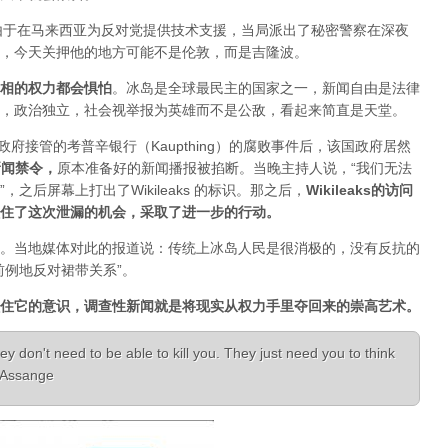
人，由于在马来西亚为反对党提供技术支援，当局派出了秘密警察在深夜
，今天关押他的地方可能不是伦敦，而是吉隆波。
相的权力都会惧怕
。
冰岛是全球最民主的国家之一，新闻自由是法律
，政治独立，社会视举报为英雄而不是公敌，看起来简直是天堂。
已经被政府接管的考普辛银行（Kaupthing）的腐败事件后，该国政府居然
新闻禁令
，
原本准备好的新闻播报被掐断。当晚主持人说，“我们无法
之后屏幕上打出了Wikileaks 的标识。那之后，
Wikileaks的访问
住了这次泄漏的机会，采取了进一步的行动。
。当地媒体对此的报道说：传统上冰岛人民是很消极的，没有反抗的
前例地反对裙带关系”。
住它的意识，调查性新闻就是将现实从权力手里夺回来的崇高艺术。
ey don't need to be able to kill you. They just need you to think
n Assange