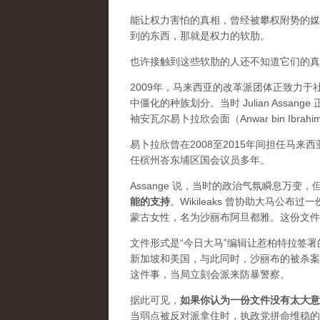
能让权力害怕的真相，曾经被攀权附势的媒体
到的东西，那就是权力的软肋。
也许接触到这些软肋的人还不知道它们的真实价
2009年，马来西亚的改革派团体正致力
中僵化的种族划分。当时 Julian Ass
袖安瓦尔易卜拉欣会面（Anwar bin Ibrah
易卜拉欣曾在2008至2015年间担任马
任槟州峇东埔区国会议员多年。
Assange 说，当时的政治气氛瞬息万
能的支持
。Wikileaks 曾协助大马公
蒙古女性，名为沙丽布阿旦都雅。这份文件
文件形式是“今日大马”编辑让惹柏特拉签
新加坡和美国，与此同时，沙丽布的被杀案
这件事，当局立刻会派来防暴警察。
据此可见，
如果你认为一份文件没有太大意
当弱点被反对派拿住时，执政党拼命维稳的