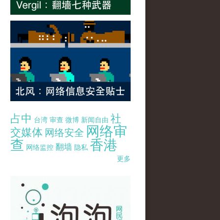
占中
社
台湾
审查
微博
新闻自由
网络审
交媒体
网络安全
查
香港
翻墙
网络监控
隐私
更多
pao-pao-banner-mirror-site-120814.jpg