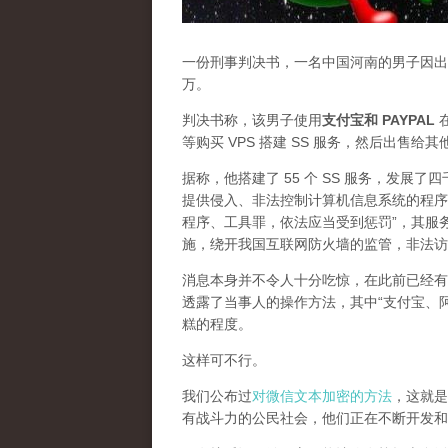
一份刑事判决书，一名中国河南的男子因出售
万。
判决书称，该男子使用
支付宝和 PAYPAL
在
等购买 VPS 搭建 SS 服务，然后出售给
据称，他搭建了 55 个 SS 服务，发展
提供侵入、非法控制计算机信息系统的程序
程序、工具罪，依法应当受到惩罚”，其服
施，绕开我国互联网防火墙的监管，非法访
消息本身并不令人十分吃惊，在此前已经有
透露了当事人的操作方法，其中“支付宝、
糕的程度。
这样可不行。
我们公布过
对微信文本加密的方法
，这就是
有战斗力的公民社会，他们正在不断开发和