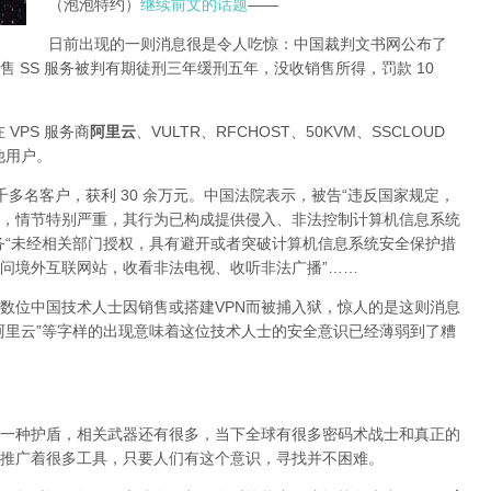
（泡泡特约）
继续前文的话题
——
日前出现的一则消息很是令人吃惊：中国裁判文书网公布了
 SS 服务被判有期徒刑三年缓刑五年，没收销售所得，罚款 10
 VPS 服务商
阿里云
、VULTR、RFCHOST、50KVM、SSCLOUD
其他用户。
了四千多名客户，获利 30 余万元。中国法院表示，被告“违反国家规定，
，情节特别严重，其行为已构成提供侵入、非法控制计算机信息系统
务“未经相关部门授权，具有避开或者突破计算机信息系统安全保护措
问境外互联网站，收看非法电视、收听非法广播”……
数位中国技术人士因销售或搭建VPN而被捕入狱，惊人的是这则消息
阿里云”等字样的出现意味着这位技术人士的安全意识已经薄弱到了糟
一种护盾，相关武器还有很多，当下全球有很多密码术战士和真正的
推广着很多工具，只要人们有这个意识，寻找并不困难。