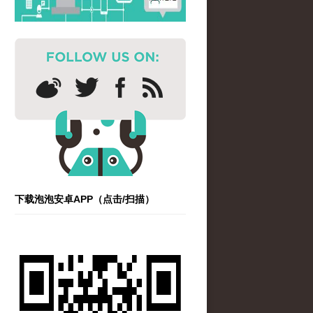
下载泡泡安卓APP（点击/扫描）