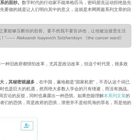
系的面纱
。
数字时代的行动家不能单枪匹马，密码朋克运动拒绝急先
先要做的就是让人们明白其中的意义，这就是本网两篇系列文章的目
相之重能够压断你的肋骨。要不然我不要告诉他，让他被迫接受生活
ksandr Isayevich Solzhenitsyn 《the cancer ward》
每一种旧政府都惧怕改革，尤其是政治改革，但这个时代里，很多政
大，其秘密就越多
，在中国，遍地都是“国家机密”，不否认这个词已
时也是巨大的机遇，然而绝大多数人学会的只有绕避，而没有挑战。
对当局言论的反驳，同时也暴露出一种恐惧。如果您能理解
本系列文章
的
者们的恐惧，而是政府的恐惧，泄密并不是桂民海的罪名，而是他的