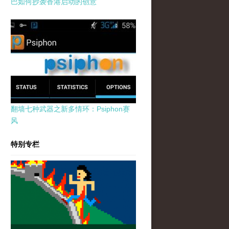
巴如何抄袭香港启动的创意
翻墙七种武器之新多情环：Psiphon赛
风
特别专栏