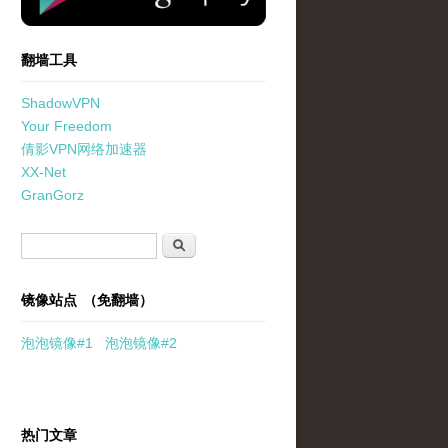
翻墙工具
ShadowVPN
Your Freedom
倩影VPN网络加速器
XX-Net
GranGorz
搜索表单
搜索
镜像站点 （免翻墙）
泡泡
镜像
#1
泡泡
镜像#2
热门文章