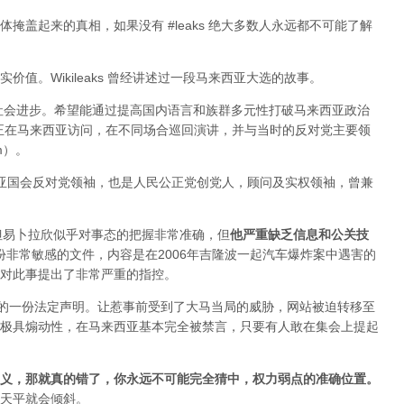
掩盖起来的真相，如果没有 #leaks 绝大多数人永远都不可能了解
值。Wikileaks 曾经讲述过一段马来西亚大选的故事。
于社会进步。希望能通过提高国内语言和族群多元性打破马来西亚政治
ange 正在马来西亚访问，在不同场合巡回演讲，并与当时的反对党主要领
im）。
来西亚国会反对党领袖，也是人民公正党创党人，顾问及实权领袖，曾兼
变，但易卜拉欣似乎对事态的把握非常准确，但
他严重缺乏信息和公关技
布过一份非常敏感的文件，内容是在2006年吉隆波一起汽车爆炸案中遇害的
对此事提出了非常严重的指控。
署的一份法定声明。让惹事前受到了大马当局的威胁，网站被迫转移至
极具煽动性，在马来西亚基本完全被禁言，只要有人敢在集会上提起
义，那就真的错了，你永远不可能完全猜中，权力弱点的准确位置
。
天平就会倾斜。