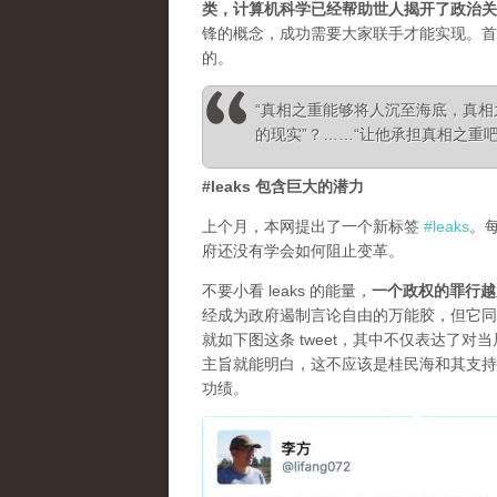
类，计算机科学已经帮助世人揭开了政治关
锋的概念，成功需要大家联手才能实现。首
的。
“真相之重能够将人沉至海底，真
的现实”？……“让他承担真相之重吧！”—— Ale
#leaks 包含巨大的潜力
上个月，本网提出了一个新标签
#leaks
。
府还没有学会如何阻止变革。
不要小看 leaks 的能量，
一个政权的罪行越
经成为政府遏制言论自由的万能胶，但它同
就如下图这条 tweet，其中不仅表达了
主旨就能明白，这不应该是桂民海和其支持
功绩。