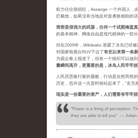
权力往往很猖狂，Assange 一个外国
拦截他，如果没有当地反对派勇敢相助的话
泄密是很强大的武器，任何一个试图掩盖真
的基本精神、网络自由是现代精神的一部分
但在2009年，Wikileaks 泄露了冰岛
对国家电视台RUV下达了
有史以来第一条
为观众奉上报道了，但有一个组织可以做到”，
量瞬间高升，更重要的是，冰岛人民牢牢抓
人民厌恶银行家的腐败，行动是自然而然的
历史，也许这一次是时候站起来了，“史无
现实是一份重要的资产，人们需要有牢牢抓
"Power is a thing of perception. Th
they are able to kill you" — Julia