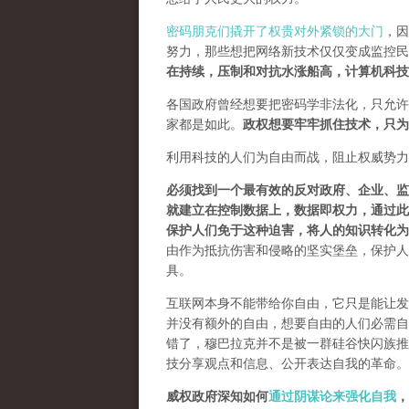
密码朋克们撬开了权贵对外紧锁的大门
，因
努力，那些想把网络新技术仅仅变成监控民
在持续，压制和对抗水涨船高，计算机科技
各国政府曾经想要把密码学非法化，只允许
家都是如此。
政权想要牢牢抓住技术，只为
利用科技的人们为自由而战，阻止权威势力
必须找到一个最有效的反对政府、企业、监
就建立在控制数据上，数据即权力，通过此
保护人们免于这种迫害，将人的知识转化为
由作为抵抗伤害和侵略的坚实堡垒，保护人
具。
互联网本身不能带给你自由，它只是能让发
并没有额外的自由，想要自由的人们必需自己
错了，穆巴拉克并不是被一群硅谷快闪族推
技分享观点和信息、公开表达自我的革命。
威权政府深知如何
通过阴谋论来强化自我
，