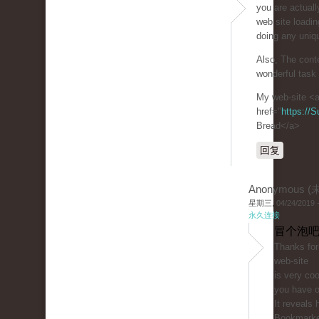
you are actuall
web site loadin
doing any uniqu
Also, The cont
wonderful task 
My web-site <
href="
https://
Bread</a>
回复
Anonymous 
星期三, 04/24/2019 -
永久连接
冒个泡吧
Thanks for
web-site
is very coo
you have o
It reveals 
Bookmark