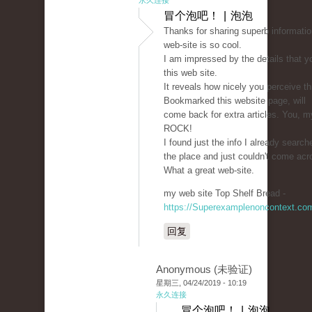
永久连接
冒个泡吧！ | 泡泡
Thanks for sharing superb informatio
web-site is so cool.
I am impressed by the details that y
this web site.
It reveals how nicely you perceive th
Bookmarked this website page, will
come back for extra articles. You, my
ROCK!
I found just the info I already search
the place and just couldn't come acr
What a great web-site.
my web site Top Shelf Bread -
https://Superexamplenoncontext.co
回复
Anonymous (未验证)
星期三, 04/24/2019 - 10:19
永久连接
冒个泡吧！ | 泡泡