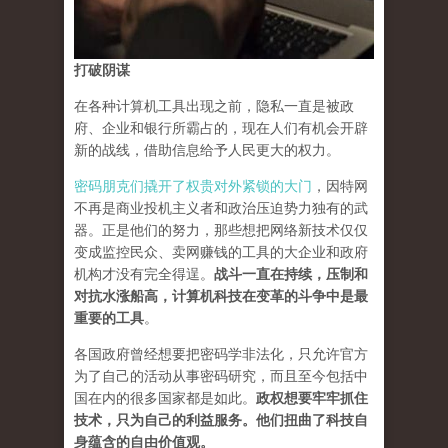
打破阴谋
在各种计算机工具出现之前，隐私一直是被政
府、企业和银行所霸占的，现在人们有机会开辟
新的战线，借助信息给予人民更大的权力。
密码朋克们撬开了权贵对外紧锁的大门
，因特网
不再是商业投机主义者和政治压迫势力独有的武
器。正是他们的努力，那些想把网络新技术仅仅
变成监控民众、卖网赚钱的工具的大企业和政府
机构才没有完全得逞。
战斗一直在持续，压制和
对抗水涨船高，计算机科技在变革的斗争中是最
重要的工具
。
各国政府曾经想要把密码学非法化，只允许官方
为了自己的活动从事密码研究，而且至今包括中
国在内的很多国家都是如此。
政权想要牢牢抓住
技术，只为自己的利益服务。他们扭曲了科技自
身蕴含的自由价值观。