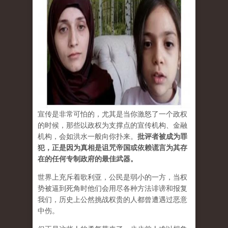
宣传是非常可怕的，尤其是当你激怒了一个政权
的时候，那些以政权为支撑点的宣传机构、金融
机构，会如洪水一般向你扑来。
批评者被成为罪
犯，正是因为真相是诅咒帝国或依赖谎言为其存
在的任何专制政府的最佳武器。
世界上充斥着歌利亚，公民是弱小的一方，当权
势被逼到死角时他们会用尽各种方法诽谤和报复
我们，历史上公然挑战权贵的人都曾遭遇过恶意
中伤。