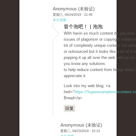
Anonymous (未验证)
星期三, 04/24/2019 - 21:49
永久连接
冒个泡吧！ | 泡泡
With havin so much content do you ever 
issues of plagorism or copyright violatio
lot of completely unique content I've eit
or outsourced but it looks like a lot of it i
popping it up all over the web without m
you know any solutions
to help reduce content from being stolen? 
appreciate it.
Look into my web blog; <a
href="
https://Superexamplenoncontext.
Bread</a>
回复
Anonymous (未验证)
星期二, 04/23/2019 - 22:13