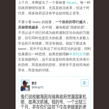
上个月，本网提出了一个新标签
#leaks
。每一种
旧政府都惧怕改革，尤其是政治改革，但这个时
代里，很多政府还没有学会如何阻止变革。
不要小看 leaks 的能量，
一个政权的罪行越大，
其秘密就越多
，在中国，遍地都是“国家机密”，
不否认这个词已经成为政府遏制言论自由的万能
胶，但它同时也是巨大的机遇，然而绝大多数人
学会的只有绕避，而没有挑战。就如下图这条
tweet，其中不仅表达了对当局言论的反驳，同时
也暴露出一种恐惧。如果您能理解
本系列文章
的
主旨就能明白，这不应该是桂民海和其支持者们
的恐惧，而是政府的恐惧，泄密并不是桂民海的
罪名，而是他的功绩。