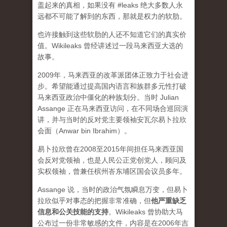
盖起来的真相，如果没有 #leaks 绝大多数人永
远都不可能了解到的东西，那就是权力的软肋。
也许接触到这些软肋的人还不知道它们的真实价
值。Wikileaks 曾经讲述过一段马来西亚大选的
故事。
2009年，马来西亚的改革派团体正致力于社会进
步。希望能通过提高国内语言和族群多元性打破
马来西亚政治中僵化的种族划分。当时 Julian
Assange 正在马来西亚访问，在不同场合巡回演
讲，并与当时的反对党主要领袖安瓦尔易卜拉欣
会面（Anwar bin Ibrahim）。
易卜拉欣曾在2008至2015年间担任马来西亚国
会反对党领袖，也是人民公正党创党人，顾问及
实权领袖，曾兼任槟州峇东埔区国会议员多年。
Assange 说，当时的政治气氛瞬息万变，但易卜
拉欣似乎对事态的把握非常准确，但
他严重缺乏
信息和公关技能的支持
。Wikileaks 曾协助大马
公布过一份非常敏感的文件，内容是在2006年吉