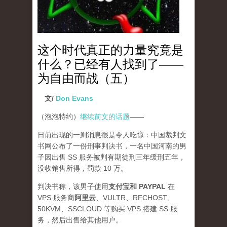
这个时代真正的力量究竟是
什么？已经有人找到了——
为自由而战（五）
文/
Don Evans
（泡泡特约）
继续前文的话题
——
日前出现的一则消息很是令人吃惊：中国裁判文
书网公布了一份刑事判决书，一名中国河南的男
子因出售 SS 服务被判有期徒刑三年缓刑五年，
没收销售所得，罚款 10 万。
判决书称，该男子使用
支付宝和 PAYPAL
在
VPS 服务商
阿里云
、VULTR、RFCHOST、
50KVM、SSCLOUD 等购买 VPS 搭建 SS 服
务，然后出售给其他用户。