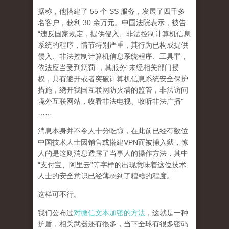
据称，他搭建了 55 个 SS 服务，发展了四千多
名客户，获利 30 余万元。中国法院表示，被告
“违反国家规定，提供侵入、非法控制计算机信息
系统的程序，情节特别严重，其行为已构成提供
侵入、非法控制计算机信息系统程序、工具罪，
依法应当受到惩罚”，其服务“未经相关部门授
权，具有避开或者突破计算机信息系统安全保护
措施，绕开我国互联网防火墙的监管，非法访问
境外互联网站，收看非法电视、收听非法广播”
……
消息本身并不令人十分吃惊，在此前已经有数位
中国技术人士因销售或搭建VPN而被捕入狱，惊
人的是这则消息透露了当事人的操作方法，其中
“支付宝、阿里云”等字样的出现意味着这位技术
人士的安全意识已经薄弱到了糟糕的程度。
这样可不行。
我们公布过
对微信文本加密的方法
，这就是一种
护盾，相关武器还有很多，当下全球有很多密码