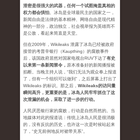
泄密是很强大的武器，任何一个试图掩盖真相的
权力都会惧怕
。
冰岛是全球最民主的国家之一，
新闻自由是法律的基本精神、网络自由是现代精
神的一部分，政治独立，社会视举报为英雄而不
是公敌，看起来简直是天堂。
但在2009年，Wikileaks 泄露了冰岛已经被政府
接管的考普辛银行（Kaupthing）的腐败事件
后，该国政府居然对国家电视台RUV下达了
有史
以来第一条新闻禁令
，
原本准备好的新闻播报被
掐断。当晚主持人说，“我们无法为观众奉上报道
了，但有一个组织可以做到”，之后屏幕上打出了
Wikileaks 的标识。那之后，
Wikileaks的访问量
瞬间高升，更重要的是，冰岛人民牢牢抓住了这
次泄漏的机会，采取了进一步的行动。
人民厌恶银行家的腐败，行动是自然而然的。当
地媒体对此的报道说：传统上冰岛人民是很消极
的，没有反抗的历史，也许这一次是时候站起来
了，“史无前例地反对裙带关系”。