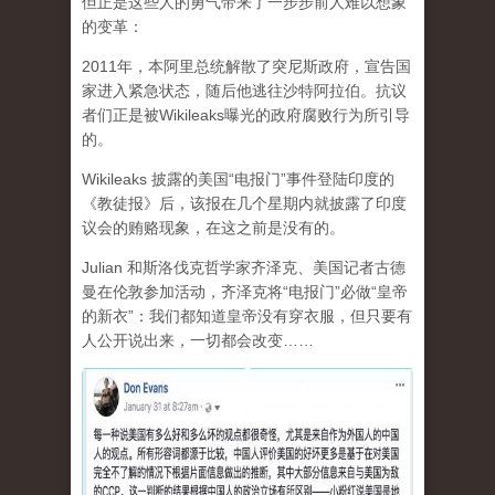
但正是这些人的勇气带来了一步步前人难以想象
的变革：
2011年，本阿里总统解散了突尼斯政府，宣告国
家进入紧急状态，随后他逃往沙特阿拉伯。抗议
者们正是被Wikileaks曝光的政府腐败行为所引导
的。
Wikileaks 披露的美国“电报门”事件登陆印度的
《教徒报》后，该报在几个星期内就披露了印度
议会的贿赂现象，在这之前是没有的。
Julian 和斯洛伐克哲学家齐泽克、美国记者古德
曼在伦敦参加活动，齐泽克将“电报门”必做“皇帝
的新衣”：我们都知道皇帝没有穿衣服，但只要有
人公开说出来，一切都会改变……