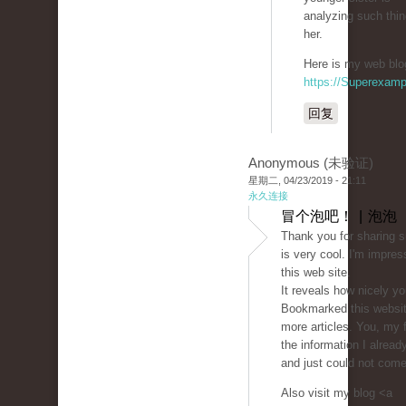
analyzing such thin
her.
Here is my web blog
https://Superexam
回复
Anonymous (未验证)
星期二, 04/23/2019 - 21:11
永久连接
冒个泡吧！ | 泡泡
Thank you for sharing s
is very cool. I'm impres
this web site.
It reveals how nicely yo
Bookmarked this websit
more articles. You, my 
the information I alread
and just could not come
Also visit my blog <a