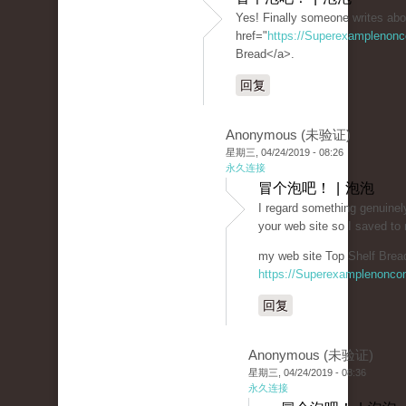
Yes! Finally someone writes abo
href="
https://Superexamplenon
Bread</a>.
回复
Anonymous (未验证)
星期三, 04/24/2019 - 08:26
永久连接
冒个泡吧！ | 泡泡
I regard something genuinely
your web site so I saved t
my web site Top Shelf Bread
https://Superexamplenonco
回复
Anonymous (未验证)
星期三, 04/24/2019 - 08:36
永久连接