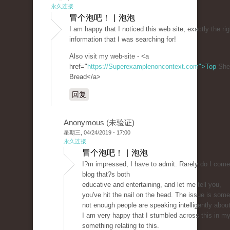
永久连接
冒个泡吧！ | 泡泡
I am happy that I noticed this web site, exactly the rig
information that I was searching for!
Also visit my web-site - <a
href="
https://Superexamplenoncontext.com">Top
She
Bread</a>
回复
Anonymous (未验证)
星期三, 04/24/2019 - 17:00
永久连接
冒个泡吧！ | 泡泡
I?m impressed, I have to admit. Rarely do I come
blog that?s both
educative and entertaining, and let me tell you,
you've hit the nail on the head. The issue is some
not enough people are speaking intelligently about
I am very happy that I stumbled across this in my
something relating to this.