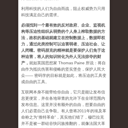
利用科技的人们为自由而战，阻止权威势力只用
科技满足自己的需求。
必须找到一个最有效的反对政府、企业、监视机
构等压迫性组织从弱势的个人身上榨取数据的方
法，政权的基础就建立在控制数据上，数据即权
力，通过此类控制可以迫害弱者、压迫社会、让
人闭嘴。密码朋克的精神就是要保护人们免于这
种迫害，将人的知识转化为外人无法掠夺的财
产
，
就如英国思想家 Thomas Paine 所说：将自
由作为抵抗伤害和侵略的坚实堡垒，保护人民大
众—— 密码学的目标就是如此，将压迫的工具变
成自由的工具。
互联网本身不能带给你自由，它只是能让发布信
息更便宜，并在各地审查的允许下在全球范围内
发布信息。这里并没有额外的自由，想要自由的
人们必需自己去争取。有人曾将2011年的埃及革
命称之为“推特革命”，其实他们错了，穆巴拉克
并不是被一群硅谷快闪族推翻的，就像法国大革