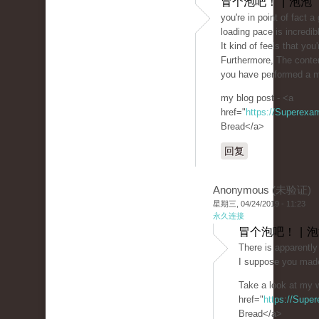
冒个泡吧！ | 泡泡
you're in point of fact
loading pace is incredib
It kind of feels that you
Furthermore, The conte
you have performed a mag
my blog post - <a
href="
https://Superexa
Bread</a>
回复
Anonymous (未验证)
星期三, 04/24/2019 - 11:23
永久连接
冒个泡吧！ | 
There is apparently 
I suppose you made
Take a look at my w
href="
https://Supe
Bread</a>