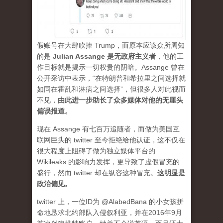
假账号在大肆吹捧 Trump，而原本应该众所周知
的是
Julian Assange 是无政府主义者
，他的工
作目标就是揭示一切权贵的阴暗。Assange 曾在
公开采访中表示，“在特朗普和希拉里之间选择就
如同在霍乱和淋病之间选择”，但很多人对此视而
不见，
由此进一步助长了众多媒体对他的无厘头
偏误报道。
现在 Assange 有七百万追随者，而做为美国互
联网巨头的 twitter 至今拒绝给他认证，这不仅在
很大程度上阻碍了做为独立媒体平台的
Wikileaks 的影响力发挥，更导致了虚假冒充的
盛行，然而 twitter 却在纵容这种冒充。
这明显是
政治偏见。
twitter 上，一位ID为 @AlabedBana 的小女孩拼
命地恳求北约部队入侵叙利亚，并在2016年9月