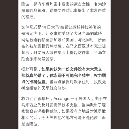
隆波一起汽车爆炸案中遇害的蒙古女性，名为沙
丽布阿旦都雅。这份文件对此事提出了非常严重
的指控。
文件形式是“今日大马”编辑让惹柏特拉签署的一
份法定声明。让惹事前受到了大马当局的威胁，
网站被迫转移至新加坡和美国，与此同时，沙丽
布的被杀案极具煽动性，在马来西亚基本完全被
禁言，只要有人敢在集会上提起这件事，当局立
刻会派来防暴警察。
据此可见，
如果你认为一份文件没有太大意义，
那就真的错了，你永远不可能完全猜中，权力弱
点的准确位置
。
当弱点被反对派拿住时，执政党
拼命维稳的天平就会倾斜。
权力往往很猖狂，Assange 一个外国人，由于在
马来西亚为反对党提供技术支援，当局派出了秘
密警察在深夜拦截他，如果没有当地反对派勇敢
相助的话，今天关押他的地方可能不是伦敦，而
是吉隆波。