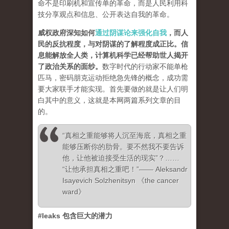
命不是印刷机和宣传单的革命，而是人民利用科
技分享观点和信息、公开表达自我的革命。
威权政府深知如何
通过阴谋论来强化自我
，而人
民的反抗程度，与对阴谋的了解程度成正比。信
息能解放全人类，计算机科学已经帮助世人揭开
了政治关系的面纱
。
数字时代的行动家不能单枪
匹马，密码朋克运动拒绝急先锋的概念，成功需
要大家联手才能实现。首先要做的就是让人们明
白其中的意义，这就是本网两篇系列文章的目
的。
“真相之重能够将人沉至海底，真相之重
能够压断你的肋骨。要不然我不要告诉
他，让他被迫接受生活的现实”？……
“让他承担真相之重吧！”—— Aleksandr
Isayevich Solzhenitsyn 《the cancer
ward》
#leaks 包含巨大的潜力