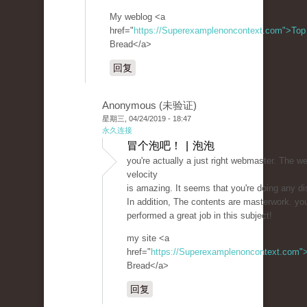
My weblog <a
href="
https://Superexamplenoncontext.com">Top
Bread</a>
回复
Anonymous (未验证)
星期三, 04/24/2019 - 18:47
永久连接
冒个泡吧！ | 泡泡
you're actually a just right webmaster. The we
velocity
is amazing. It seems that you're doing any dis
In addition, The contents are masterwork. yo
performed a great job in this subject!
my site <a
href="
https://Superexamplenoncontext.com"
Bread</a>
回复