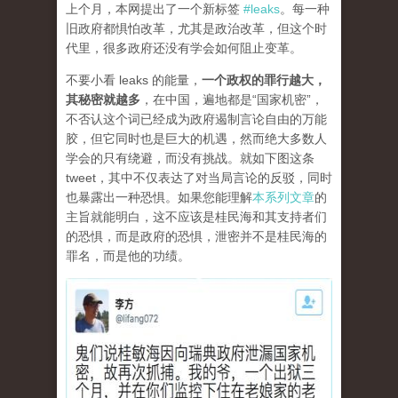
上个月，本网提出了一个新标签
#leaks
。每一种
旧政府都惧怕改革，尤其是政治改革，但这个时
代里，很多政府还没有学会如何阻止变革。
不要小看 leaks 的能量，
一个政权的罪行越大，
其秘密就越多
，在中国，遍地都是“国家机密”，
不否认这个词已经成为政府遏制言论自由的万能
胶，但它同时也是巨大的机遇，然而绝大多数人
学会的只有绕避，而没有挑战。就如下图这条
tweet，其中不仅表达了对当局言论的反驳，同时
也暴露出一种恐惧。如果您能理解
本系列文章
的
主旨就能明白，这不应该是桂民海和其支持者们
的恐惧，而是政府的恐惧，泄密并不是桂民海的
罪名，而是他的功绩。