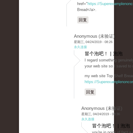
href="
https://Superexamplenon
Bread</a>.
回复
Anonymous (未验证)
星期三, 04/24/2019 - 08:26
永久连接
冒个泡吧！ | 泡泡
I regard something genuinely
your web site so I saved t
my web site Top Shelf Bread
https://Superexamplenonco
回复
Anonymous (未验证)
星期三, 04/24/2019 - 08:36
永久连接
冒个泡吧！ | 泡泡
you're in point of fact