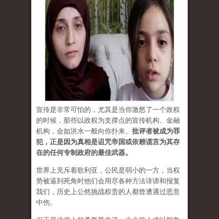
宣传是非常可怕的，尤其是当你激怒了一个政权
的时候，那些以政权为支撑点的宣传机构、金融
机构，会如洪水一般向你扑来。
批评者被成为罪
犯，正是因为真相是诅咒帝国或依赖谎言为其存
在的任何专制政府的最佳武器。
世界上充斥着歌利亚，公民是弱小的一方，当权
势被逼到死角时他们会用尽各种方法诽谤和报复
我们，历史上公然挑战权贵的人都曾遭遇过恶意
中伤。