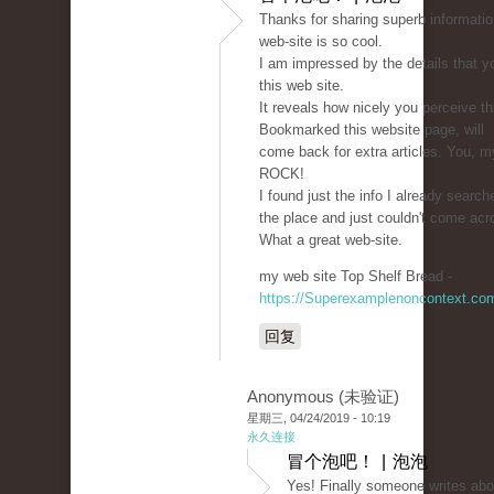
Thanks for sharing superb informatio
web-site is so cool.
I am impressed by the details that y
this web site.
It reveals how nicely you perceive th
Bookmarked this website page, will
come back for extra articles. You, my
ROCK!
I found just the info I already search
the place and just couldn't come acr
What a great web-site.
my web site Top Shelf Bread -
https://Superexamplenoncontext.co
回复
Anonymous (未验证)
星期三, 04/24/2019 - 10:19
永久连接
冒个泡吧！ | 泡泡
Yes! Finally someone writes abo