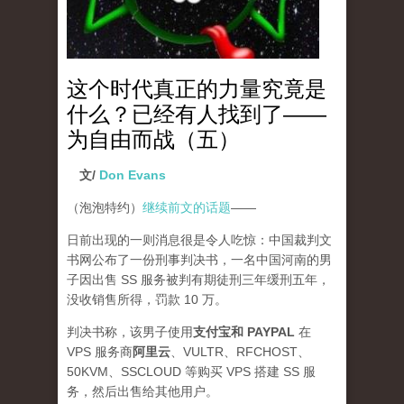
这个时代真正的力量究竟是
什么？已经有人找到了——
为自由而战（五）
文/
Don Evans
（泡泡特约）
继续前文的话题
——
日前出现的一则消息很是令人吃惊：中国裁判文
书网公布了一份刑事判决书，一名中国河南的男
子因出售 SS 服务被判有期徒刑三年缓刑五年，
没收销售所得，罚款 10 万。
判决书称，该男子使用
支付宝和 PAYPAL
在
VPS 服务商
阿里云
、VULTR、RFCHOST、
50KVM、SSCLOUD 等购买 VPS 搭建 SS 服
务，然后出售给其他用户。