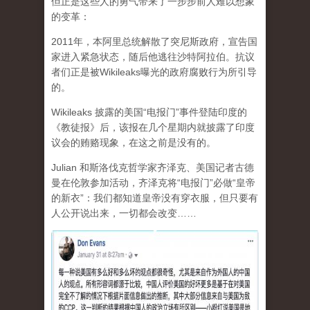
但正是这些人的勇气带来了一步步前人难以想象
的变革：
2011年，本阿里总统解散了突尼斯政府，宣告国
家进入紧急状态，随后他逃往沙特阿拉伯。抗议
者们正是被Wikileaks曝光的政府腐败行为所引导
的。
Wikileaks 披露的美国“电报门”事件登陆印度的
《教徒报》后，该报在几个星期内就披露了印度
议会的贿赂现象，在这之前是没有的。
Julian 和斯洛伐克哲学家齐泽克、美国记者古德
曼在伦敦参加活动，齐泽克将“电报门”必做“皇帝
的新衣”：我们都知道皇帝没有穿衣服，但只要有
人公开说出来，一切都会改变……