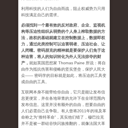
利用科技的人们为自由而战，阻止权威势力只用
科技满足自己的需求。
必须找到一个最有效的反对政府、企业、监视机
构等压迫性组织从弱势的个人身上榨取数据的方
法，政权的基础就建立在控制数据上，数据即权
力，通过此类控制可以迫害弱者、压迫社会、让
人闭嘴。密码朋克的精神就是要保护人们免于这
种迫害，将人的知识转化为外人无法掠夺的财
产
，
就如英国思想家 Thomas Paine 所说：将自
由作为抵抗伤害和侵略的坚实堡垒，保护人民大
众—— 密码学的目标就是如此，将压迫的工具变
成自由的工具。
互联网本身不能带给你自由，它只是能让发布信
息更便宜，并在各地审查的允许下在全球范围内
发布信息。这里并没有额外的自由，想要自由的
人们必需自己去争取。有人曾将2011年的埃及革
命称之为“推特革命”，其实他们错了，穆巴拉克
并不是被一群硅谷快闪族推翻的，就像法国大革