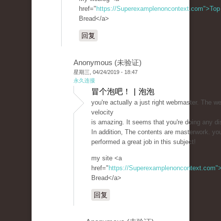
href="
https://Superexamplenoncontext.com">Top
Bread</a>
回复
Anonymous (未验证)
星期三, 04/24/2019 - 18:47
永久连接
冒个泡吧！ | 泡泡
you're actually a just right webmaster. The we
velocity
is amazing. It seems that you're doing any dis
In addition, The contents are masterwork. yo
performed a great job in this subject!
my site <a
href="
https://Superexamplenoncontext.com"
Bread</a>
回复