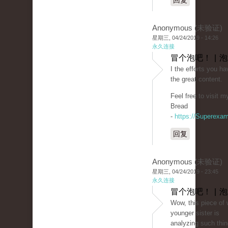
回复
Anonymous (未验证)
星期三, 04/24/2019 - 14:26
永久连接
冒个泡吧！ | 
I the efforts you hav
the great content.
Feel free to visit 
Bread
-
https://Superexa
回复
Anonymous (未验证)
星期三, 04/24/2019 - 23:45
永久连接
冒个泡吧！ | 
Wow, this piece of w
younger sister is
analyzing such thin