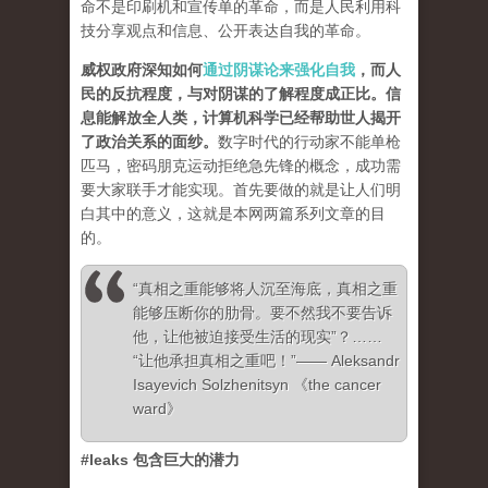
命不是印刷机和宣传单的革命，而是人民利用科
技分享观点和信息、公开表达自我的革命。
威权政府深知如何
通过阴谋论来强化自我
，而人
民的反抗程度，与对阴谋的了解程度成正比。信
息能解放全人类，计算机科学已经帮助世人揭开
了政治关系的面纱
。
数字时代的行动家不能单枪
匹马，密码朋克运动拒绝急先锋的概念，成功需
要大家联手才能实现。首先要做的就是让人们明
白其中的意义，这就是本网两篇系列文章的目
的。
“真相之重能够将人沉至海底，真相之重
能够压断你的肋骨。要不然我不要告诉
他，让他被迫接受生活的现实”？……
“让他承担真相之重吧！”—— Aleksandr
Isayevich Solzhenitsyn 《the cancer
ward》
#leaks 包含巨大的潜力