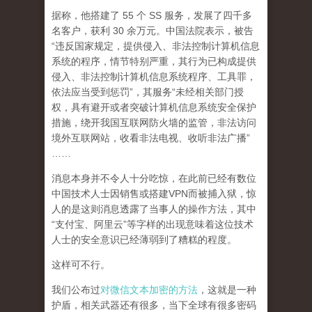
据称，他搭建了 55 个 SS 服务，发展了四千多
名客户，获利 30 余万元。中国法院表示，被告
“违反国家规定，提供侵入、非法控制计算机信息
系统的程序，情节特别严重，其行为已构成提供
侵入、非法控制计算机信息系统程序、工具罪，
依法应当受到惩罚”，其服务“未经相关部门授
权，具有避开或者突破计算机信息系统安全保护
措施，绕开我国互联网防火墙的监管，非法访问
境外互联网站，收看非法电视、收听非法广播”
……
消息本身并不令人十分吃惊，在此前已经有数位
中国技术人士因销售或搭建VPN而被捕入狱，惊
人的是这则消息透露了当事人的操作方法，其中
“支付宝、阿里云”等字样的出现意味着这位技术
人士的安全意识已经薄弱到了糟糕的程度。
这样可不行。
我们公布过
对微信文本加密的方法
，这就是一种
护盾，相关武器还有很多，当下全球有很多密码