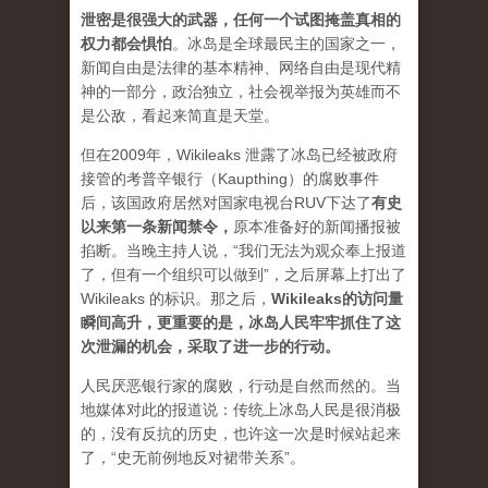
泄密是很强大的武器，任何一个试图掩盖真相的
权力都会惧怕
。
冰岛是全球最民主的国家之一，
新闻自由是法律的基本精神、网络自由是现代精
神的一部分，政治独立，社会视举报为英雄而不
是公敌，看起来简直是天堂。
但在2009年，Wikileaks 泄露了冰岛已经被政府
接管的考普辛银行（Kaupthing）的腐败事件
后，该国政府居然对国家电视台RUV下达了
有史
以来第一条新闻禁令
，
原本准备好的新闻播报被
掐断。当晚主持人说，“我们无法为观众奉上报道
了，但有一个组织可以做到”，之后屏幕上打出了
Wikileaks 的标识。那之后，
Wikileaks的访问量
瞬间高升，更重要的是，冰岛人民牢牢抓住了这
次泄漏的机会，采取了进一步的行动。
人民厌恶银行家的腐败，行动是自然而然的。当
地媒体对此的报道说：传统上冰岛人民是很消极
的，没有反抗的历史，也许这一次是时候站起来
了，“史无前例地反对裙带关系”。