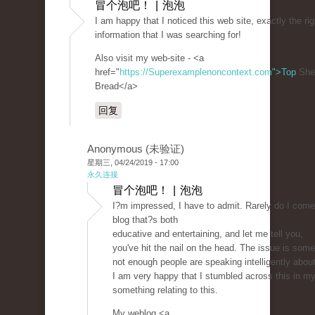
冒个泡吧！ | 泡泡
I am happy that I noticed this web site, exactly the rig
information that I was searching for!
Also visit my web-site - <a
href="
https://Superexamplenoncontext.com">Top
She
Bread</a>
回复
Anonymous (未验证)
星期三, 04/24/2019 - 17:00
永久连接
冒个泡吧！ | 泡泡
I?m impressed, I have to admit. Rarely do I come
blog that?s both
educative and entertaining, and let me tell you,
you've hit the nail on the head. The issue is some
not enough people are speaking intelligently about
I am very happy that I stumbled across this in my
something relating to this.
My weblog <a