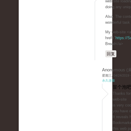
web site loadin
doing any uniqu
Also, The cont
wonderful task 
My web-site <
href="
https://
Bread</a>
回复
Anonymous 
星期三, 04/24/2019 -
永久连接
冒个泡吧
Thanks for
web-site
is very coo
you have o
It reveals 
Bookmark
this web pa