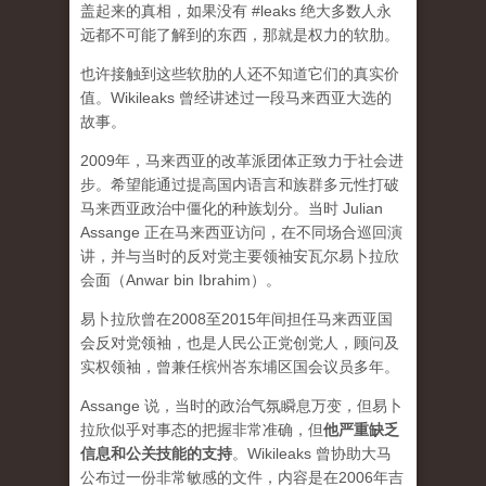
盖起来的真相，如果没有 #leaks 绝大多数人永
远都不可能了解到的东西，那就是权力的软肋。
也许接触到这些软肋的人还不知道它们的真实价
值。Wikileaks 曾经讲述过一段马来西亚大选的
故事。
2009年，马来西亚的改革派团体正致力于社会进
步。希望能通过提高国内语言和族群多元性打破
马来西亚政治中僵化的种族划分。当时 Julian
Assange 正在马来西亚访问，在不同场合巡回演
讲，并与当时的反对党主要领袖安瓦尔易卜拉欣
会面（Anwar bin Ibrahim）。
易卜拉欣曾在2008至2015年间担任马来西亚国
会反对党领袖，也是人民公正党创党人，顾问及
实权领袖，曾兼任槟州峇东埔区国会议员多年。
Assange 说，当时的政治气氛瞬息万变，但易卜
拉欣似乎对事态的把握非常准确，但
他严重缺乏
信息和公关技能的支持
。Wikileaks 曾协助大马
公布过一份非常敏感的文件，内容是在2006年吉