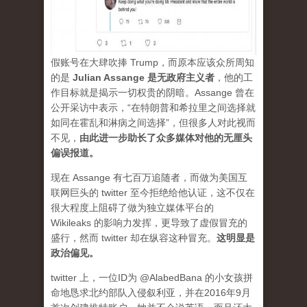
假账号在大肆吹捧 Trump，而原本应该众所周知
的是
Julian Assange 是无政府主义者
，他的工
作目标就是揭示一切权贵的阴暗。Assange 曾在
公开采访中表示，“在特朗普和希拉里之间选择就
如同在霍乱和淋病之间选择”，但很多人对此视而
不见，
由此进一步助长了众多媒体对他的无厘头
偏误报道。
现在 Assange 有七百万追随者，而做为美国互
联网巨头的 twitter 至今拒绝给他认证，这不仅在
很大程度上阻碍了做为独立媒体平台的
Wikileaks 的影响力发挥，更导致了虚假冒充的
盛行，然而 twitter 却在纵容这种冒充。
这明显是
政治偏见。
twitter 上，一位ID为 @AlabedBana 的小女孩拼
命地恳求北约部队入侵叙利亚，并在2016年9月