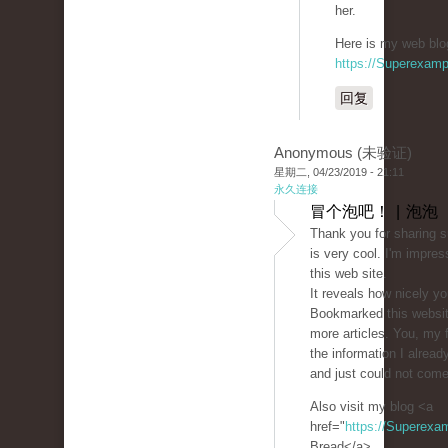
her.
Here is my web blog
https://Superexam
回复
Anonymous (未验证)
星期二, 04/23/2019 - 21:11
永久连接
冒个泡吧！ | 泡泡
Thank you for sharing s
is very cool. I'm impres
this web site.
It reveals how nicely yo
Bookmarked this websit
more articles. You, my 
the information I alread
and just could not come
Also visit my blog <a
href="
https://Superexa
Bread</a>