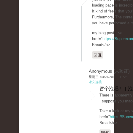
loading pace is incredib
It kind of feels that you
Furthermore, The conte
you have performed a mag
my blog post - <a
href="
https://Superexa
Bread</a>
回复
Anonymous (未验证)
星期三, 04/24/2019 - 11:23
永久连接
冒个泡吧！ | 
There is apparently 
I suppose you made
Take a look at my w
href="
https://Supe
Bread</a>