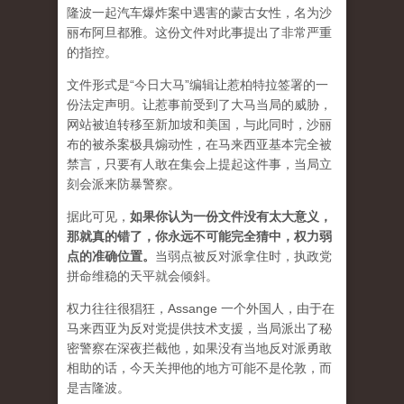
隆波一起汽车爆炸案中遇害的蒙古女性，名为沙
丽布阿旦都雅。这份文件对此事提出了非常严重
的指控。
文件形式是“今日大马”编辑让惹柏特拉签署的一
份法定声明。让惹事前受到了大马当局的威胁，
网站被迫转移至新加坡和美国，与此同时，沙丽
布的被杀案极具煽动性，在马来西亚基本完全被
禁言，只要有人敢在集会上提起这件事，当局立
刻会派来防暴警察。
据此可见，
如果你认为一份文件没有太大意义，
那就真的错了，你永远不可能完全猜中，权力弱
点的准确位置
。
当弱点被反对派拿住时，执政党
拼命维稳的天平就会倾斜。
权力往往很猖狂，Assange 一个外国人，由于在
马来西亚为反对党提供技术支援，当局派出了秘
密警察在深夜拦截他，如果没有当地反对派勇敢
相助的话，今天关押他的地方可能不是伦敦，而
是吉隆波。