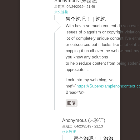
Anonymous (未验证)
星期三, 04/24/2019 - 21:49
永久连接
冒个泡吧！ | 泡泡
With havin so much content do you ever 
issues of plagorism or copyright violatio
lot of completely unique content I've eit
or outsourced but it looks like a lot of it i
popping it up all over the web without m
you know any solutions
to help reduce content from being stolen? 
appreciate it.
Look into my web blog; <a
href="
https://Superexamplenoncontext.
Bread</a>
回复
Anonymous (未验证)
星期二, 04/23/2019 - 22:13
永久连接
冒个泡吧！ | 泡泡