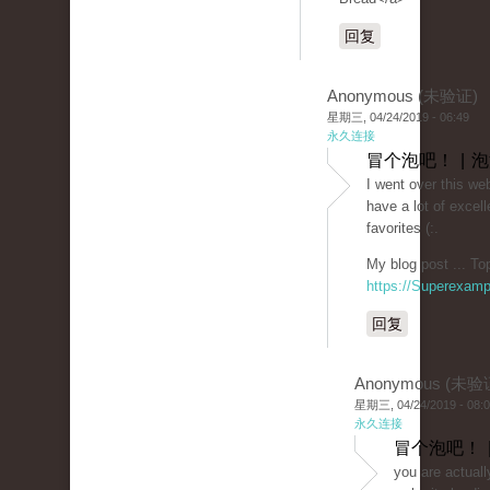
回复
Anonymous (未验证)
星期三, 04/24/2019 - 06:49
永久连接
冒个泡吧！ | 
I went over this we
have a lot of excell
favorites (:.
My blog post ... To
https://Superexam
回复
Anonymous (未验
星期三, 04/24/2019 - 08:
永久连接
冒个泡吧！ 
you are actuall