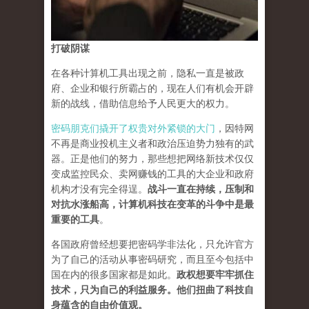
打破阴谋
在各种计算机工具出现之前，隐私一直是被政
府、企业和银行所霸占的，现在人们有机会开辟
新的战线，借助信息给予人民更大的权力。
密码朋克们撬开了权贵对外紧锁的大门
，因特网
不再是商业投机主义者和政治压迫势力独有的武
器。正是他们的努力，那些想把网络新技术仅仅
变成监控民众、卖网赚钱的工具的大企业和政府
机构才没有完全得逞。
战斗一直在持续，压制和
对抗水涨船高，计算机科技在变革的斗争中是最
重要的工具
。
各国政府曾经想要把密码学非法化，只允许官方
为了自己的活动从事密码研究，而且至今包括中
国在内的很多国家都是如此。
政权想要牢牢抓住
技术，只为自己的利益服务。他们扭曲了科技自
身蕴含的自由价值观。