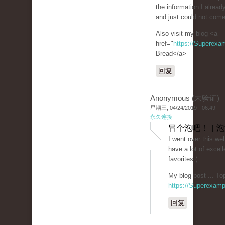
the information I alread
and just could not come
Also visit my blog <a
href="
https://Superexa
Bread</a>
回复
Anonymous (未验证)
星期三, 04/24/2019 - 06:49
永久连接
冒个泡吧！ | 
I went over this we
have a lot of excell
favorites (:.
My blog post ... To
https://Superexam
回复