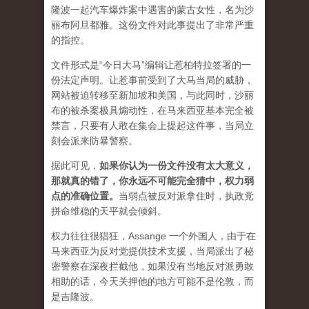
隆波一起汽车爆炸案中遇害的蒙古女性，名为沙
丽布阿旦都雅。这份文件对此事提出了非常严重
的指控。
文件形式是“今日大马”编辑让惹柏特拉签署的一
份法定声明。让惹事前受到了大马当局的威胁，
网站被迫转移至新加坡和美国，与此同时，沙丽
布的被杀案极具煽动性，在马来西亚基本完全被
禁言，只要有人敢在集会上提起这件事，当局立
刻会派来防暴警察。
据此可见，
如果你认为一份文件没有太大意义，
那就真的错了，你永远不可能完全猜中，权力弱
点的准确位置
。
当弱点被反对派拿住时，执政党
拼命维稳的天平就会倾斜。
权力往往很猖狂，Assange 一个外国人，由于在
马来西亚为反对党提供技术支援，当局派出了秘
密警察在深夜拦截他，如果没有当地反对派勇敢
相助的话，今天关押他的地方可能不是伦敦，而
是吉隆波。