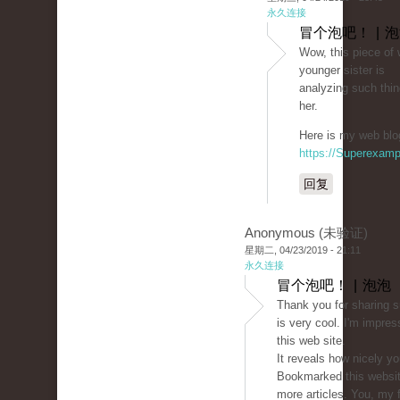
永久连接
冒个泡吧！ | 
Wow, this piece of w
younger sister is
analyzing such thin
her.
Here is my web blog
https://Superexam
回复
Anonymous (未验证)
星期二, 04/23/2019 - 21:11
永久连接
冒个泡吧！ | 泡泡
Thank you for sharing s
is very cool. I'm impres
this web site.
It reveals how nicely yo
Bookmarked this websit
more articles. You, my 