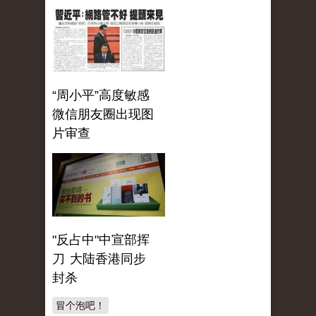
“周小平”高度敏感
微信朋友圈出现图
片审查
"反占中"中宣部挥
刀 大陆香港同步
封杀
冒个泡吧！