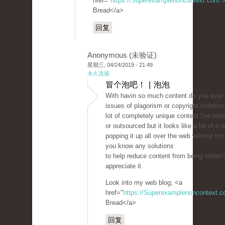
href="
https://Superexamplenoncontext.com"
Bread</a>
回复
Anonymous (未验证)
星期三, 04/24/2019 - 21:49
永久连接
冒个泡吧！ | 泡泡
With havin so much content do you ever 
issues of plagorism or copyright violatio
lot of completely unique content I've eit
or outsourced but it looks like a lot of it i
popping it up all over the web without m
you know any solutions
to help reduce content from being stolen? 
appreciate it.
Look into my web blog; <a
href="
https://Superexamplenoncontext.
Bread</a>
回复