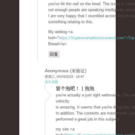
you've hit the nail on the head. The issue is some
not enough people are speaking intelligently about
I am very happy that I stumbled across this in my
something relating to this.
My weblog <a
href="
https://Superexamplenoncontext.com">Top
Bread</a>
回复
Anonymous (未验证)
星期三, 04/24/2019 - 18:47
永久连接
冒个泡吧！ | 泡泡
you're actually a just right webmaster. The we
velocity
is amazing. It seems that you're doing any dis
In addition, The contents are masterwork. yo
performed a great job in this subject!
my site <a