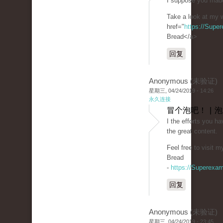
I suppose you made
Take a look at my w
href="
https://Supe
Bread</a>
回复
Anonymous (未验证)
星期三, 04/24/2019 - 14:26
永久连接
冒个泡吧！ | 
I the efforts you hav
the great content.
Feel free to visit 
Bread
-
https://Superexa
回复
Anonymous (未验证)
星期三, 04/24/2019 - 23:45