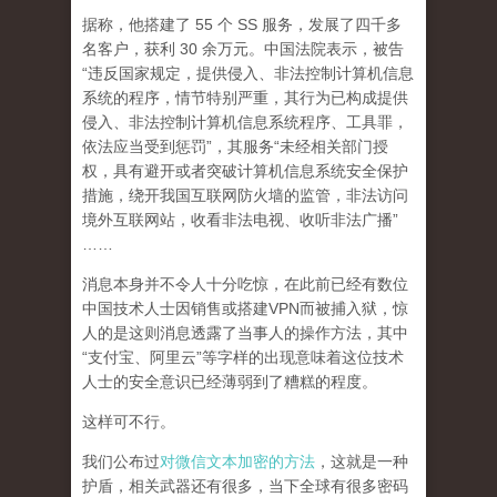
据称，他搭建了 55 个 SS 服务，发展了四千多
名客户，获利 30 余万元。中国法院表示，被告
“违反国家规定，提供侵入、非法控制计算机信息
系统的程序，情节特别严重，其行为已构成提供
侵入、非法控制计算机信息系统程序、工具罪，
依法应当受到惩罚”，其服务“未经相关部门授
权，具有避开或者突破计算机信息系统安全保护
措施，绕开我国互联网防火墙的监管，非法访问
境外互联网站，收看非法电视、收听非法广播”
……
消息本身并不令人十分吃惊，在此前已经有数位
中国技术人士因销售或搭建VPN而被捕入狱，惊
人的是这则消息透露了当事人的操作方法，其中
“支付宝、阿里云”等字样的出现意味着这位技术
人士的安全意识已经薄弱到了糟糕的程度。
这样可不行。
我们公布过
对微信文本加密的方法
，这就是一种
护盾，相关武器还有很多，当下全球有很多密码