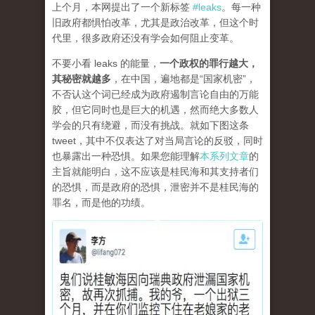
上个月，本网提出了一个新标签
#leaks
。每一种
旧政府都惧怕改革，尤其是政治改革，但这个时
代里，很多政府还没有学会如何阻止变革。
不要小看 leaks 的能量，
一个政权的罪行越大，
其秘密就越多
，在中国，遍地都是“国家机密”，
不否认这个词已经成为政府遏制言论自由的万能
胶，但它同时也是巨大的机遇，然而绝大多数人
学会的只有绕避，而没有挑战。就如下图这条
tweet，其中不仅表达了对当局言论的反驳，同时
也暴露出一种恐惧。如果您能理解
本系列文章
的
主旨就能明白，这不应该是桂民海和其支持者们
的恐惧，而是政府的恐惧，泄密并不是桂民海的
罪名，而是他的功绩。