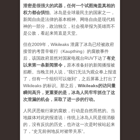
泄密是很强大的武器，任何一个试图掩盖真相的
权力都会惧怕
。
冰岛是全球最民主的国家之一，
新闻自由是法律的基本精神、网络自由是现代精
神的一部分，政治独立，社会视举报为英雄而不
是公敌，看起来简直是天堂。
但在2009年，Wikileaks 泄露了冰岛已经被政府
接管的考普辛银行（Kaupthing）的腐败事件
后，该国政府居然对国家电视台RUV下达了
有史
以来第一条新闻禁令
，
原本准备好的新闻播报被
掐断。当晚主持人说，“我们无法为观众奉上报道
了，但有一个组织可以做到”，之后屏幕上打出了
Wikileaks 的标识。那之后，
Wikileaks的访问量
瞬间高升，更重要的是，冰岛人民牢牢抓住了这
次泄漏的机会，采取了进一步的行动。
人民厌恶银行家的腐败，行动是自然而然的。当
地媒体对此的报道说：传统上冰岛人民是很消极
的，没有反抗的历史，也许这一次是时候站起来
了，“史无前例地反对裙带关系”。