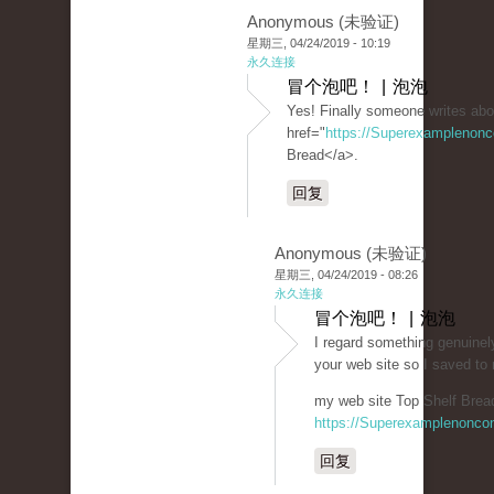
Anonymous (未验证)
星期三, 04/24/2019 - 10:19
永久连接
冒个泡吧！ | 泡泡
Yes! Finally someone writes abo
href="
https://Superexamplenon
Bread</a>.
回复
Anonymous (未验证)
星期三, 04/24/2019 - 08:26
永久连接
冒个泡吧！ | 泡泡
I regard something genuinely
your web site so I saved t
my web site Top Shelf Bread
https://Superexamplenonco
回复