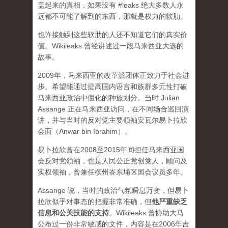
盖起来的真相，如果没有 #leaks 绝大多数人永
远都不可能了解到的东西，那就是权力的软肋。
也许接触到这些软肋的人还不知道它们的真实价
值。Wikileaks 曾经讲述过一段马来西亚大选的
故事。
2009年，马来西亚的改革派团体正致力于社会进
步。希望能通过提高国内语言和族群多元性打破
马来西亚政治中僵化的种族划分。当时 Julian
Assange 正在马来西亚访问，在不同场合巡回演
讲，并与当时的反对党主要领袖安瓦尔易卜拉欣
会面（Anwar bin Ibrahim）。
易卜拉欣曾在2008至2015年间担任马来西亚国
会反对党领袖，也是人民公正党创党人，顾问及
实权领袖，曾兼任槟州峇东埔区国会议员多年。
Assange 说，当时的政治气氛瞬息万变，但易卜
拉欣似乎对事态的把握非常准确，但
他严重缺乏
信息和公关技能的支持
。Wikileaks 曾协助大马
公布过一份非常敏感的文件，内容是在2006年吉