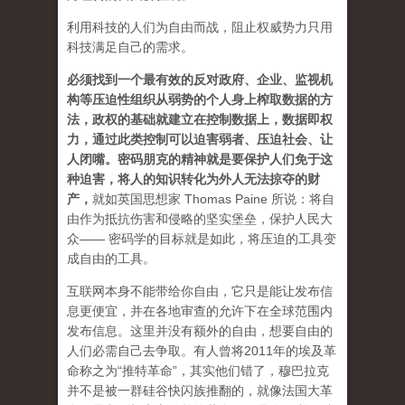
利用科技的人们为自由而战，阻止权威势力只用
科技满足自己的需求。
必须找到一个最有效的反对政府、企业、监视机
构等压迫性组织从弱势的个人身上榨取数据的方
法，政权的基础就建立在控制数据上，数据即权
力，通过此类控制可以迫害弱者、压迫社会、让
人闭嘴。密码朋克的精神就是要保护人们免于这
种迫害，将人的知识转化为外人无法掠夺的财
产
，
就如英国思想家 Thomas Paine 所说：将自
由作为抵抗伤害和侵略的坚实堡垒，保护人民大
众—— 密码学的目标就是如此，将压迫的工具变
成自由的工具。
互联网本身不能带给你自由，它只是能让发布信
息更便宜，并在各地审查的允许下在全球范围内
发布信息。这里并没有额外的自由，想要自由的
人们必需自己去争取。有人曾将2011年的埃及革
命称之为“推特革命”，其实他们错了，穆巴拉克
并不是被一群硅谷快闪族推翻的，就像法国大革