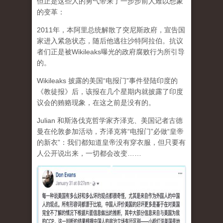
但正是这些人的勇气带来了一步步前人难以想象
的变革：
2011年，本阿里总统解散了突尼斯政府，宣告国
家进入紧急状态，随后他逃往沙特阿拉伯。抗议
者们正是被Wikileaks曝光的政府腐败行为所引导
的。
Wikileaks 披露的美国“电报门”事件登陆印度的
《教徒报》后，该报在几个星期内就披露了印度
议会的贿赂现象，在这之前是没有的。
Julian 和斯洛伐克哲学家齐泽克、美国记者古德
曼在伦敦参加活动，齐泽克将“电报门”必做“皇帝
的新衣”：我们都知道皇帝没有穿衣服，但只要有
人公开说出来，一切都会改变……