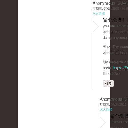
Anonymous (未验
星期三, 04/24/2019 - 08:
永久连接
冒个泡吧！ 
you are actuall
web site loadin
doing any uniqu
Also, The cont
wonderful task 
My web-site <
href="
https://
Bread</a>
回复
Anonymous 
星期三, 04/24/2019 -
永久连接
冒个泡吧
Thanks for
web-site