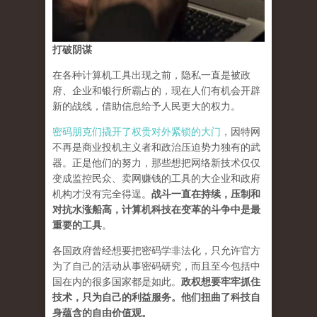
打破阴谋
在各种计算机工具出现之前，隐私一直是被政
府、企业和银行所霸占的，现在人们有机会开辟
新的战线，借助信息给予人民更大的权力。
密码朋克们撬开了权贵对外紧锁的大门
，因特网
不再是商业投机主义者和政治压迫势力独有的武
器。正是他们的努力，那些想把网络新技术仅仅
变成监控民众、卖网赚钱的工具的大企业和政府
机构才没有完全得逞。
战斗一直在持续，压制和
对抗水涨船高，计算机科技在变革的斗争中是最
重要的工具
。
各国政府曾经想要把密码学非法化，只允许官方
为了自己的活动从事密码研究，而且至今包括中
国在内的很多国家都是如此。
政权想要牢牢抓住
技术，只为自己的利益服务。他们扭曲了科技自
身蕴含的自由价值观。