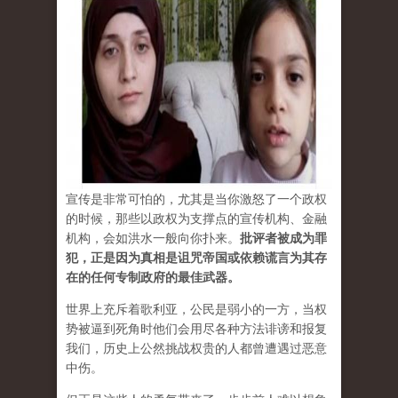
宣传是非常可怕的，尤其是当你激怒了一个政权
的时候，那些以政权为支撑点的宣传机构、金融
机构，会如洪水一般向你扑来。
批评者被成为罪
犯，正是因为真相是诅咒帝国或依赖谎言为其存
在的任何专制政府的最佳武器。
世界上充斥着歌利亚，公民是弱小的一方，当权
势被逼到死角时他们会用尽各种方法诽谤和报复
我们，历史上公然挑战权贵的人都曾遭遇过恶意
中伤。