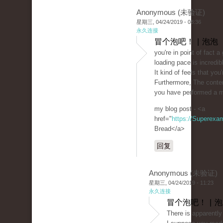
Anonymous (未验证)
星期三, 04/24/2019 - 08:36
永久连接
冒个泡吧！ | 泡泡
you're in point of fact
loading pace is incredib
It kind of feels that you
Furthermore, The conte
you have performed a mag
my blog post - <a
href="
https://Superexa
Bread</a>
回复
Anonymous (未验证)
星期三, 04/24/2019 - 11:23
永久连接
冒个泡吧！ | 
There is apparently 