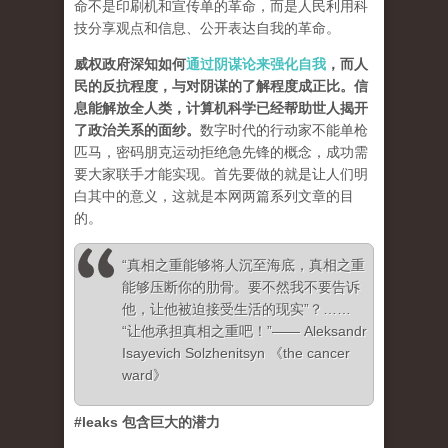
命不是印刷机和宣传单的革命，而是人民利用科
技分享观点和信息、公开表达自我的革命。
威权政府深知如何
通过阴谋论来强化自我
，而人
民的反抗程度，与对阴谋的了解程度成正比。信
息能解放全人类，计算机科学已经帮助世人揭开
了政治关系的面纱
。
数字时代的行动家不能单枪
匹马，密码朋克运动拒绝急先锋的概念，成功需
要大家联手才能实现。首先要做的就是让人们明
白其中的意义，这就是本网两篇系列文章的目
的。
“真相之重能够将人沉至海底，真相之重
能够压断你的肋骨。要不然我不要告诉
他，让他被迫接受生活的现实”？……
“让他承担真相之重吧！”—— Aleksandr
Isayevich Solzhenitsyn 《the cancer
ward》
#leaks 包含巨大的潜力