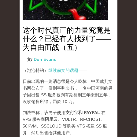
这个时代真正的力量究竟是
什么？已经有人找到了——
为自由而战（五）
文/
Don Evans
（泡泡特约）
继续前文的话题
——
日前出现的一则消息很是令人吃惊：中国裁判文
书网公布了一份刑事判决书，一名中国河南的男
子因出售 SS 服务被判有期徒刑三年缓刑五年，
没收销售所得，罚款 10 万。
判决书称，该男子使用
支付宝和 PAYPAL
在
VPS 服务商
阿里云
、VULTR、RFCHOST、
50KVM、SSCLOUD 等购买 VPS 搭建 SS 服
务，然后出售给其他用户。