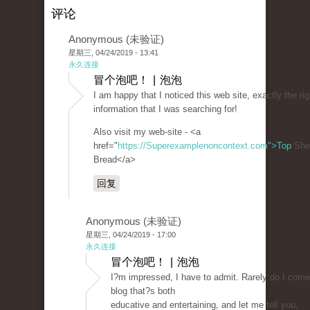
评论
Anonymous (未验证)
星期三, 04/24/2019 - 13:41
永久连接
冒个泡吧！ | 泡泡
I am happy that I noticed this web site, exactly the rig
information that I was searching for!
Also visit my web-site - <a
href="
https://Superexamplenoncontext.com">Top
She
Bread</a>
回复
Anonymous (未验证)
星期三, 04/24/2019 - 17:00
永久连接
冒个泡吧！ | 泡泡
I?m impressed, I have to admit. Rarely do I come
blog that?s both
educative and entertaining, and let me tell you,