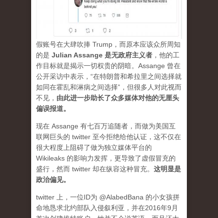
假账号在大肆吹捧 Trump，而原本应该众所周知
的是
Julian Assange 是无政府主义者
，他的工
作目标就是揭示一切权贵的阴暗。Assange 曾在
公开采访中表示，“在特朗普和希拉里之间选择就
如同在霍乱和淋病之间选择”，但很多人对此视而
不见，
由此进一步助长了众多媒体对他的无厘头
偏误报道。
现在 Assange 有七百万追随者，而做为美国互
联网巨头的 twitter 至今拒绝给他认证，这不仅在
很大程度上阻碍了做为独立媒体平台的
Wikileaks 的影响力发挥，更导致了虚假冒充的
盛行，然而 twitter 却在纵容这种冒充。
这明显是
政治偏见。
twitter 上，一位ID为 @AlabedBana 的小女孩拼
命地恳求北约部队入侵叙利亚，并在2016年9月