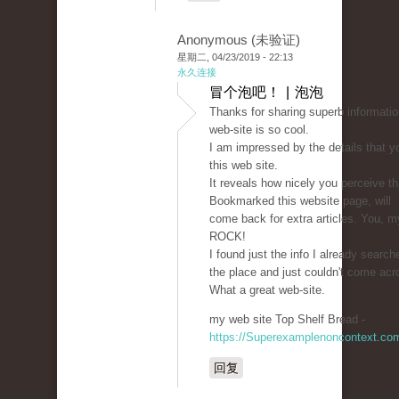
Anonymous (未验证)
星期二, 04/23/2019 - 22:13
永久连接
冒个泡吧！ | 泡泡
Thanks for sharing superb informatio
web-site is so cool.
I am impressed by the details that y
this web site.
It reveals how nicely you perceive th
Bookmarked this website page, will
come back for extra articles. You, my
ROCK!
I found just the info I already search
the place and just couldn't come acr
What a great web-site.
my web site Top Shelf Bread -
https://Superexamplenoncontext.co
回复