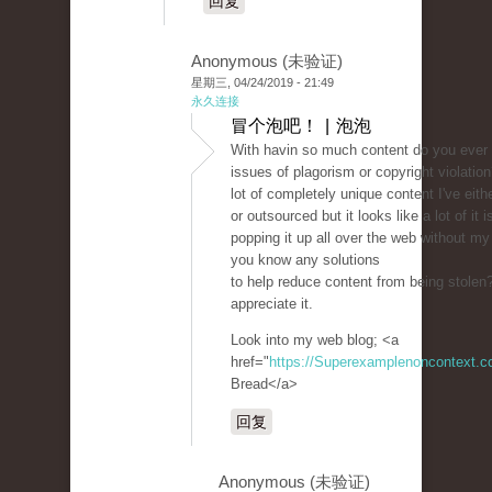
回复
Anonymous (未验证)
星期三, 04/24/2019 - 21:49
永久连接
冒个泡吧！ | 泡泡
With havin so much content do you ever 
issues of plagorism or copyright violatio
lot of completely unique content I've eit
or outsourced but it looks like a lot of it i
popping it up all over the web without m
you know any solutions
to help reduce content from being stolen? 
appreciate it.
Look into my web blog; <a
href="
https://Superexamplenoncontext.
Bread</a>
回复
Anonymous (未验证)