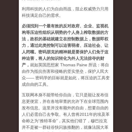
利用科技的人们为自由而战，阻止权威势力只用
科技满足自己的需求。
必须找到一个最有效的反对政府、企业、监视机
构等压迫性组织从弱势的个人身上榨取数据的方
法，政权的基础就建立在控制数据上，数据即权
力，通过此类控制可以迫害弱者、压迫社会、让
人闭嘴。密码朋克的精神就是要保护人们免于这
种迫害，将人的知识转化为外人无法掠夺的财
产
，
就如英国思想家 Thomas Paine 所说：将自
由作为抵抗伤害和侵略的坚实堡垒，保护人民大
众—— 密码学的目标就是如此，将压迫的工具变
成自由的工具。
互联网本身不能带给你自由，它只是能让发布信
息更便宜，并在各地审查的允许下在全球范围内
发布信息。这里并没有额外的自由，想要自由的
人们必需自己去争取。有人曾将2011年的埃及革
命称之为“推特革命”，其实他们错了，穆巴拉克
并不是被一群硅谷快闪族推翻的，就像法国大革