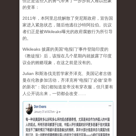
但正是这些人的勇气带来了一步步前人难以想象
的变革：
2011年，本阿里总统解散了突尼斯政府，宣告国
家进入紧急状态，随后他逃往沙特阿拉伯。抗议
者们正是被Wikileaks曝光的政府腐败行为所引导
的。
Wikileaks 披露的美国“电报门”事件登陆印度的
《教徒报》后，该报在几个星期内就披露了印度
议会的贿赂现象，在这之前是没有的。
Julian 和斯洛伐克哲学家齐泽克、美国记者古德
曼在伦敦参加活动，齐泽克将“电报门”必做“皇帝
的新衣”：我们都知道皇帝没有穿衣服，但只要有
人公开说出来，一切都会改变……