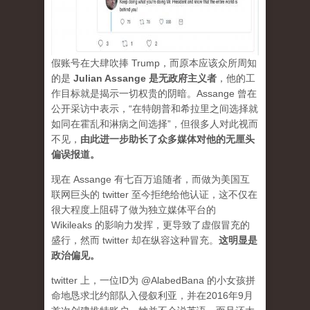
假账号在大肆吹捧 Trump，而原本应该众所周知
的是
Julian Assange 是无政府主义者
，他的工
作目标就是揭示一切权贵的阴暗。Assange 曾在
公开采访中表示，“在特朗普和希拉里之间选择就
如同在霍乱和淋病之间选择”，但很多人对此视而
不见，
由此进一步助长了众多媒体对他的无厘头
偏误报道。
现在 Assange 有七百万追随者，而做为美国互
联网巨头的 twitter 至今拒绝给他认证，这不仅在
很大程度上阻碍了做为独立媒体平台的
Wikileaks 的影响力发挥，更导致了虚假冒充的
盛行，然而 twitter 却在纵容这种冒充。
这明显是
政治偏见。
twitter 上，一位ID为 @AlabedBana 的小女孩拼
命地恳求北约部队入侵叙利亚，并在2016年9月