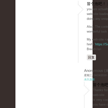
冒个泡吧！ 
you are actuall
web site loadin
doing any uniqu
Also, The cont
wonderful task 
My web-site <
href="
https://
Bread</a>
回复
Anonymous 
星期三, 04/24/2019 -
永久连接
冒个泡吧
Thanks for
web-site
is very coo
you have o