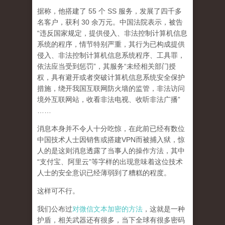
据称，他搭建了 55 个 SS 服务，发展了四千多
名客户，获利 30 余万元。中国法院表示，被告
“违反国家规定，提供侵入、非法控制计算机信息
系统的程序，情节特别严重，其行为已构成提供
侵入、非法控制计算机信息系统程序、工具罪，
依法应当受到惩罚”，其服务“未经相关部门授
权，具有避开或者突破计算机信息系统安全保护
措施，绕开我国互联网防火墙的监管，非法访问
境外互联网站，收看非法电视、收听非法广播”
……
消息本身并不令人十分吃惊，在此前已经有数位
中国技术人士因销售或搭建VPN而被捕入狱，惊
人的是这则消息透露了当事人的操作方法，其中
“支付宝、阿里云”等字样的出现意味着这位技术
人士的安全意识已经薄弱到了糟糕的程度。
这样可不行。
我们公布过
对微信文本加密的方法
，这就是一种
护盾，相关武器还有很多，当下全球有很多密码