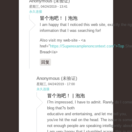
Anonymous (未验证)
星期三, 04/24/2019 - 13:41
永久连接
冒个泡吧！ | 泡泡
I am happy that I noticed this web site, exactly the rig
information that I was searching for!
Also visit my web-site - <a
href="
https://Superexamplenoncontext.com">Top
She
Bread</a>
回复
Anonymous (未验证)
星期三, 04/24/2019 - 17:00
永久连接
冒个泡吧！ | 泡泡
I?m impressed, I have to admit. Rarely do I come
blog that?s both
educative and entertaining, and let me tell you,
you've hit the nail on the head. The issue is some
not enough people are speaking intelligently about
I am very happy that I stumbled across this in my