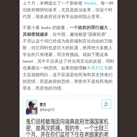
上个月，本网提出了一个新标签
#leaks
。每一种
旧政府都惧怕改革，尤其是政治改革，但这个时
代里，很多政府还没有学会如何阻止变革。
不要小看 leaks 的能量，
一个政权的罪行越大，
其秘密就越多
，在中国，遍地都是“国家机密”，
不否认这个词已经成为政府遏制言论自由的万能
胶，但它同时也是巨大的机遇，然而绝大多数人
学会的只有绕避，而没有挑战。就如下图这条
tweet，其中不仅表达了对当局言论的反驳，同时
也暴露出一种恐惧。如果您能理解
本系列文章
的
主旨就能明白，这不应该是桂民海和其支持者们
的恐惧，而是政府的恐惧，泄密并不是桂民海的
罪名，而是他的功绩。