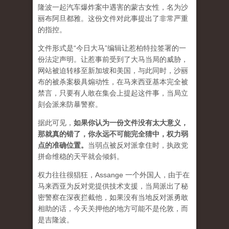
隆波一起汽车爆炸案中遇害的蒙古女性，名为沙
丽布阿旦都雅。这份文件对此事提出了非常严重
的指控。
文件形式是“今日大马”编辑让惹柏特拉签署的一
份法定声明。让惹事前受到了大马当局的威胁，
网站被迫转移至新加坡和美国，与此同时，沙丽
布的被杀案极具煽动性，在马来西亚基本完全被
禁言，只要有人敢在集会上提起这件事，当局立
刻会派来防暴警察。
据此可见，
如果你认为一份文件没有太大意义，
那就真的错了，你永远不可能完全猜中，权力弱
点的准确位置
。
当弱点被反对派拿住时，执政党
拼命维稳的天平就会倾斜。
权力往往很猖狂，Assange 一个外国人，由于在
马来西亚为反对党提供技术支援，当局派出了秘
密警察在深夜拦截他，如果没有当地反对派勇敢
相助的话，今天关押他的地方可能不是伦敦，而
是吉隆波。