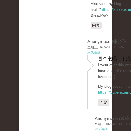
Also visit my blog <a
href="
https://Superexa
Bread</a>
回复
Anonymous (未验证)
星期三, 04/24/2019 - 06:49
永久连接
冒个泡吧！ | 
I went over this we
have a lot of excell
favorites (:.
My blog post ... To
https://Superexam
回复
Anonymous (未验
星期三, 04/24/2019 - 08:
永久连接