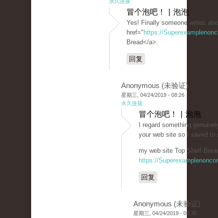
永久连接
冒个泡吧！ | 泡泡
Yes! Finally someone writes abo
href="
https://Superexamplenon
Bread</a>.
回复
Anonymous (未验证)
星期三, 04/24/2019 - 08:26
永久连接
冒个泡吧！ | 泡泡
I regard something genuinely
your web site so I saved t
my web site Top Shelf Bread
https://Superexamplenonco
回复
Anonymous (未验证)
星期三, 04/24/2019 - 08:36