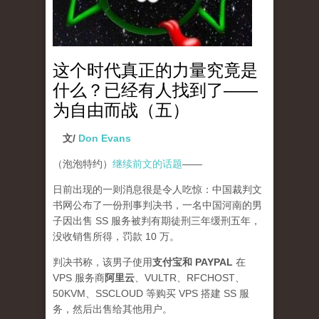
这个时代真正的力量究竟是
什么？已经有人找到了——
为自由而战（五）
文/
Don Evans
（泡泡特约）
继续前文的话题
——
日前出现的一则消息很是令人吃惊：中国裁判文
书网公布了一份刑事判决书，一名中国河南的男
子因出售 SS 服务被判有期徒刑三年缓刑五年，
没收销售所得，罚款 10 万。
判决书称，该男子使用
支付宝和 PAYPAL
在
VPS 服务商
阿里云
、VULTR、RFCHOST、
50KVM、SSCLOUD 等购买 VPS 搭建 SS 服
务，然后出售给其他用户。