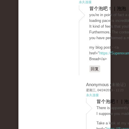
永久连接
冒个泡吧！ | 泡泡
you're in point of fact
loading pace is incredib
It kind of feels that you
Furthermore, The conte
you have performed a mag
my blog post - <a
href="
https://Superexa
Bread</a>
回复
Anonymous (未验证)
星期三, 04/24/2019 - 11:23
永久连接
冒个泡吧！ | 
There is apparently 
I suppose you made
Take a look at my w
href="
https://Supe