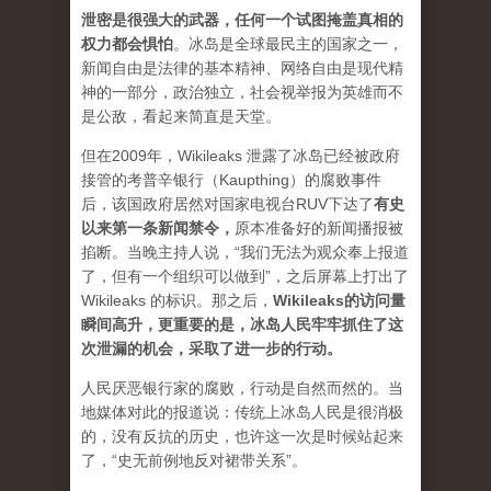
泄密是很强大的武器，任何一个试图掩盖真相的
权力都会惧怕
。
冰岛是全球最民主的国家之一，
新闻自由是法律的基本精神、网络自由是现代精
神的一部分，政治独立，社会视举报为英雄而不
是公敌，看起来简直是天堂。
但在2009年，Wikileaks 泄露了冰岛已经被政府
接管的考普辛银行（Kaupthing）的腐败事件
后，该国政府居然对国家电视台RUV下达了
有史
以来第一条新闻禁令
，
原本准备好的新闻播报被
掐断。当晚主持人说，“我们无法为观众奉上报道
了，但有一个组织可以做到”，之后屏幕上打出了
Wikileaks 的标识。那之后，
Wikileaks的访问量
瞬间高升，更重要的是，冰岛人民牢牢抓住了这
次泄漏的机会，采取了进一步的行动。
人民厌恶银行家的腐败，行动是自然而然的。当
地媒体对此的报道说：传统上冰岛人民是很消极
的，没有反抗的历史，也许这一次是时候站起来
了，“史无前例地反对裙带关系”。