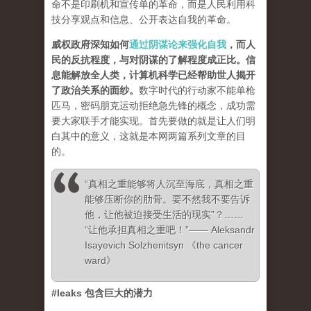
命不是印刷机和宣传单的革命，而是人民利用科
技分享观点和信息、公开表达自我的革命。
威权政府深知如何
通过阴谋论来强化自我
，而人
民的反抗程度，与对阴谋的了解程度成正比。信
息能解放全人类，计算机科学已经帮助世人揭开
了政治关系的面纱
。
数字时代的行动家不能单枪
匹马，密码朋克运动拒绝急先锋的概念，成功需
要大家联手才能实现。首先要做的就是让人们明
白其中的意义，这就是本网两篇系列文章的目
的。
“真相之重能够将人沉至海底，真相之重
能够压断你的肋骨。要不然我不要告诉
他，让他被迫接受生活的现实”？……
“让他承担真相之重吧！”—— Aleksandr
Isayevich Solzhenitsyn 《the cancer
ward》
#leaks 包含巨大的潜力