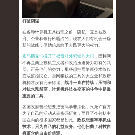
打破阴谋
在各种计算机工具出现之前，隐私一直是被政
府、企业和银行所霸占的，现在人们有机会开辟
新的战线，借助信息给予人民更大的权力。
密码朋克们撬开了权贵对外紧锁的大门
，因特网
不再是商业投机主义者和政治压迫势力独有的武
器。正是他们的努力，那些想把网络新技术仅仅
变成监控民众、卖网赚钱的工具的大企业和政府
机构才没有完全得逞。
战斗一直在持续，压制和
对抗水涨船高，计算机科技在变革的斗争中是最
重要的工具
。
各国政府曾经想要把密码学非法化，只允许官方
为了自己的活动从事密码研究，而且至今包括中
国在内的很多国家都是如此。
政权想要牢牢抓住
技术，只为自己的利益服务。他们扭曲了科技自
身蕴含的自由价值观。