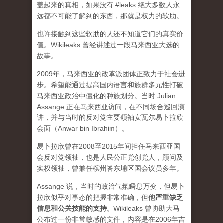
盖起来的真相，如果没有 #leaks 绝大多数人永
远都不可能了解到的东西，那就是权力的软肋。
也许接触到这些软肋的人还不知道它们的真实价
值。Wikileaks 曾经讲述过一段马来西亚大选的
故事。
2009年，马来西亚的改革派团体正致力于社会进
步。希望能通过提高国内语言和族群多元性打破
马来西亚政治中僵化的种族划分。当时 Julian
Assange 正在马来西亚访问，在不同场合巡回演
讲，并与当时的反对党主要领袖安瓦尔易卜拉欣
会面（Anwar bin Ibrahim）。
易卜拉欣曾在2008至2015年间担任马来西亚国
会反对党领袖，也是人民公正党创党人，顾问及
实权领袖，曾兼任槟州峇东埔区国会议员多年。
Assange 说，当时的政治气氛瞬息万变，但易卜
拉欣似乎对事态的把握非常准确，但
他严重缺乏
信息和公关技能的支持
。Wikileaks 曾协助大马
公布过一份非常敏感的文件，内容是在2006年吉