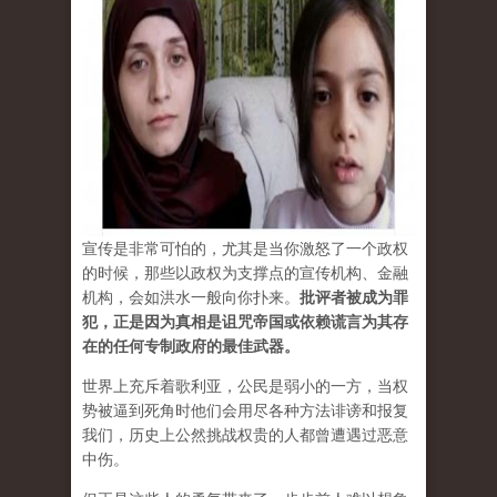
宣传是非常可怕的，尤其是当你激怒了一个政权
的时候，那些以政权为支撑点的宣传机构、金融
机构，会如洪水一般向你扑来。
批评者被成为罪
犯，正是因为真相是诅咒帝国或依赖谎言为其存
在的任何专制政府的最佳武器。
世界上充斥着歌利亚，公民是弱小的一方，当权
势被逼到死角时他们会用尽各种方法诽谤和报复
我们，历史上公然挑战权贵的人都曾遭遇过恶意
中伤。