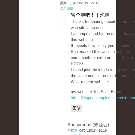
星期二, 04/23/2019 - 22:13
永久连接
冒个泡吧！ | 泡泡
Thanks for sharing superb informatio
web-site is so cool.
I am impressed by the details that y
this web site.
It reveals how nicely you perceive th
Bookmarked this website page, will
come back for extra articles. You, my
ROCK!
I found just the info I already search
the place and just couldn't come acr
What a great web-site.
my web site Top Shelf Bread -
https://Superexamplenoncontext.co
回复
Anonymous (未验证)
星期三, 04/24/2019 - 10:19