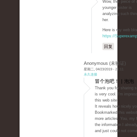
Wow, this piece of w
younger sister is
analyzing such thin
her.
Here is my web blog
https://Superexam
回复
Anonymous (未验证)
星期二, 04/23/2019 - 21:11
永久连接
冒个泡吧！ | 泡泡
Thank you for sharing s
is very cool. I'm impres
this web site.
It reveals how nicely yo
Bookmarked this websit
more articles. You, my 
the information I alread
and just could not come