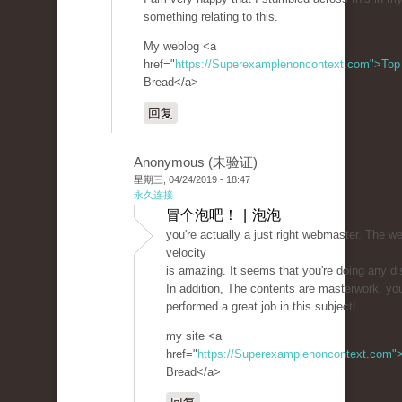
something relating to this.
My weblog <a
href="
https://Superexamplenoncontext.com">Top
Bread</a>
回复
Anonymous (未验证)
星期三, 04/24/2019 - 18:47
永久连接
冒个泡吧！ | 泡泡
you're actually a just right webmaster. The we
velocity
is amazing. It seems that you're doing any dis
In addition, The contents are masterwork. yo
performed a great job in this subject!
my site <a
href="
https://Superexamplenoncontext.com"
Bread</a>