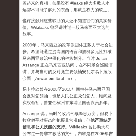
盖起来的真相，如果没有 #leaks 绝大多数人永
远都不可能了解到的东西，那就是权力的软肋。
也许接触到这些软肋的人还不知道它们的真实价
值。Wikileaks 曾经讲述过一段马来西亚大选的
故事。
2009年，马来西亚的改革派团体正致力于社会进
步。希望能通过提高国内语言和族群多元性打破
马来西亚政治中僵化的种族划分。当时 Julian
Assange 正在马来西亚访问，在不同场合巡回演
讲，并与当时的反对党主要领袖安瓦尔易卜拉欣
会面（Anwar bin Ibrahim）。
易卜拉欣曾在2008至2015年间担任马来西亚国
会反对党领袖，也是人民公正党创党人，顾问及
实权领袖，曾兼任槟州峇东埔区国会议员多年。
Assange 说，当时的政治气氛瞬息万变，但易卜
拉欣似乎对事态的把握非常准确，但
他严重缺乏
信息和公关技能的支持
。Wikileaks 曾协助大马
公布过一份非常敏感的文件，内容是在2006年吉