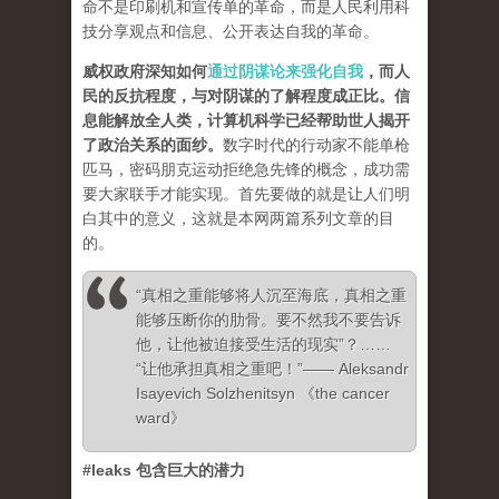
命不是印刷机和宣传单的革命，而是人民利用科
技分享观点和信息、公开表达自我的革命。
威权政府深知如何
通过阴谋论来强化自我
，而人
民的反抗程度，与对阴谋的了解程度成正比。信
息能解放全人类，计算机科学已经帮助世人揭开
了政治关系的面纱
。
数字时代的行动家不能单枪
匹马，密码朋克运动拒绝急先锋的概念，成功需
要大家联手才能实现。首先要做的就是让人们明
白其中的意义，这就是本网两篇系列文章的目
的。
“真相之重能够将人沉至海底，真相之重
能够压断你的肋骨。要不然我不要告诉
他，让他被迫接受生活的现实”？……
“让他承担真相之重吧！”—— Aleksandr
Isayevich Solzhenitsyn 《the cancer
ward》
#leaks 包含巨大的潜力