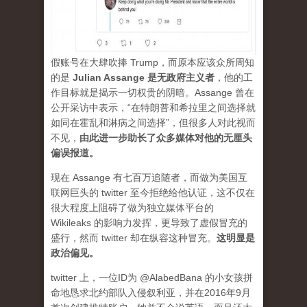
假账号在大肆吹捧 Trump，而原本应该众所周知
的是
Julian Assange 是无政府主义者
，他的工
作目标就是揭示一切权贵的阴暗。Assange 曾在
公开采访中表示，“在特朗普和希拉里之间选择就
如同在霍乱和淋病之间选择”，但很多人对此视而
不见，
由此进一步助长了众多媒体对他的无厘头
偏误报道。
现在 Assange 有七百万追随者，而做为美国互
联网巨头的 twitter 至今拒绝给他认证，这不仅在
很大程度上阻碍了做为独立媒体平台的
Wikileaks 的影响力发挥，更导致了虚假冒充的
盛行，然而 twitter 却在纵容这种冒充。
这明显是
政治偏见。
twitter 上，一位ID为 @AlabedBana 的小女孩拼
命地恳求北约部队入侵叙利亚，并在2016年9月