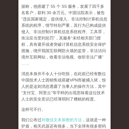
据称，他搭建了 55 个 SS 服务，发展了四千多
名客户，获利 30 余万元。中国法院表示，被告
“违反国家规定，提供侵入、非法控制计算机信息
系统的程序，情节特别严重，其行为已构成提供
侵入、非法控制计算机信息系统程序、工具罪，
依法应当受到惩罚”，其服务“未经相关部门授
权，具有避开或者突破计算机信息系统安全保护
措施，绕开我国互联网防火墙的监管，非法访问
境外互联网站，收看非法电视、收听非法广播”
……
消息本身并不令人十分吃惊，在此前已经有数位
中国技术人士因销售或搭建VPN而被捕入狱，惊
人的是这则消息透露了当事人的操作方法，其中
“支付宝、阿里云”等字样的出现意味着这位技术
人士的安全意识已经薄弱到了糟糕的程度。
这样可不行。
我们公布过
对微信文本加密的方法
，这就是一种
护盾，相关武器还有很多，当下全球有很多密码