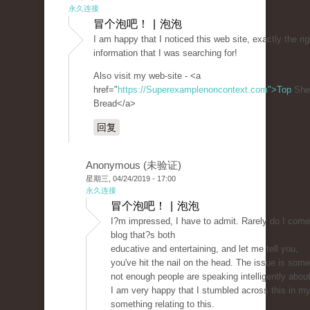
永久连接
冒个泡吧！ | 泡泡
I am happy that I noticed this web site, exactly the rig
information that I was searching for!
Also visit my web-site - <a
href="
https://Superexamplenoncontext.com">Top
She
Bread</a>
回复
Anonymous (未验证)
星期三, 04/24/2019 - 17:00
永久连接
冒个泡吧！ | 泡泡
I?m impressed, I have to admit. Rarely do I come
blog that?s both
educative and entertaining, and let me tell you,
you've hit the nail on the head. The issue is some
not enough people are speaking intelligently about
I am very happy that I stumbled across this in my
something relating to this.