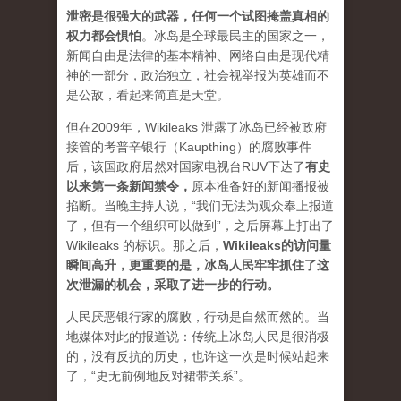
泄密是很强大的武器，任何一个试图掩盖真相的
权力都会惧怕
。
冰岛是全球最民主的国家之一，
新闻自由是法律的基本精神、网络自由是现代精
神的一部分，政治独立，社会视举报为英雄而不
是公敌，看起来简直是天堂。
但在2009年，Wikileaks 泄露了冰岛已经被政府
接管的考普辛银行（Kaupthing）的腐败事件
后，该国政府居然对国家电视台RUV下达了
有史
以来第一条新闻禁令
，
原本准备好的新闻播报被
掐断。当晚主持人说，“我们无法为观众奉上报道
了，但有一个组织可以做到”，之后屏幕上打出了
Wikileaks 的标识。那之后，
Wikileaks的访问量
瞬间高升，更重要的是，冰岛人民牢牢抓住了这
次泄漏的机会，采取了进一步的行动。
人民厌恶银行家的腐败，行动是自然而然的。当
地媒体对此的报道说：传统上冰岛人民是很消极
的，没有反抗的历史，也许这一次是时候站起来
了，“史无前例地反对裙带关系”。