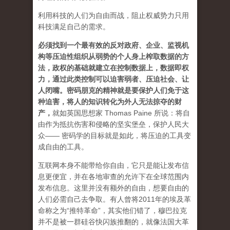
利用科技的人们为自由而战，阻止权威势力只用
科技满足自己的需求。
必须找到一个最有效的反对政府、企业、监视机
构等压迫性组织从弱势的个人身上榨取数据的方
法，政权的基础就建立在控制数据上，数据即权
力，通过此类控制可以迫害弱者、压迫社会、让
人闭嘴。密码朋克的精神就是要保护人们免于这
种迫害，将人的知识转化为外人无法掠夺的财
产
，
就如英国思想家 Thomas Paine 所说：将自
由作为抵抗伤害和侵略的坚实堡垒，保护人民大
众—— 密码学的目标就是如此，将压迫的工具变
成自由的工具。
互联网本身不能带给你自由，它只是能让发布信
息更便宜，并在各地审查的允许下在全球范围内
发布信息。这里并没有额外的自由，想要自由的
人们必需自己去争取。有人曾将2011年的埃及革
命称之为“推特革命”，其实他们错了，穆巴拉克
并不是被一群硅谷快闪族推翻的，就像法国大革