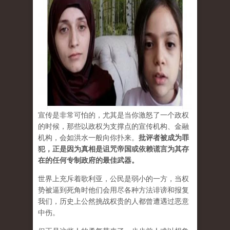
宣传是非常可怕的，尤其是当你激怒了一个政权
的时候，那些以政权为支撑点的宣传机构、金融
机构，会如洪水一般向你扑来。
批评者被成为罪
犯，正是因为真相是诅咒帝国或依赖谎言为其存
在的任何专制政府的最佳武器。
世界上充斥着歌利亚，公民是弱小的一方，当权
势被逼到死角时他们会用尽各种方法诽谤和报复
我们，历史上公然挑战权贵的人都曾遭遇过恶意
中伤。