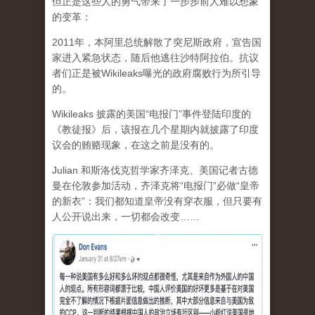
但正是这些人的勇气带来了一步步前人难以想象
的变革：
2011年，本阿里总统解散了突尼斯政府，宣告国
家进入紧急状态，随后他逃往沙特阿拉伯。抗议
者们正是被Wikileaks曝光的政府腐败行为所引导
的。
Wikileaks 披露的美国“电报门”事件登陆印度的
《教徒报》后，该报在几个星期内就披露了印度
议会的贿赂现象，在这之前是没有的。
Julian 和斯洛伐克哲学家齐泽克、美国记者古德
曼在伦敦参加活动，齐泽克将“电报门”必做“皇帝
的新衣”：我们都知道皇帝没有穿衣服，但只要有
人公开说出来，一切都会改变……