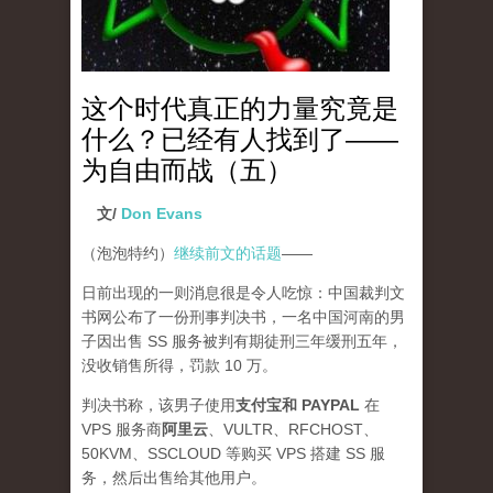
这个时代真正的力量究竟是
什么？已经有人找到了——
为自由而战（五）
文/
Don Evans
（泡泡特约）
继续前文的话题
——
日前出现的一则消息很是令人吃惊：中国裁判文
书网公布了一份刑事判决书，一名中国河南的男
子因出售 SS 服务被判有期徒刑三年缓刑五年，
没收销售所得，罚款 10 万。
判决书称，该男子使用
支付宝和 PAYPAL
在
VPS 服务商
阿里云
、VULTR、RFCHOST、
50KVM、SSCLOUD 等购买 VPS 搭建 SS 服
务，然后出售给其他用户。