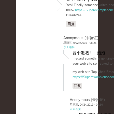
Yes! Finally someone writes abo
href="
https://Superexamplenon
Bread</a>.
回复
Anonymous (未验证)
星期三, 04/24/2019 - 08:26
永久连接
冒个泡吧！ | 泡泡
I regard something genuinely
your web site so I saved t
my web site Top Shelf Bread
https://Superexamplenonco
回复
Anonymous (未验证)
星期三, 04/24/2019 - 08:36
永久连接