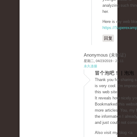
analyzing such thin
her.
Here is my web blog
https://Superexam
回复
Anonymous (未验证)
星期二, 04/23/2019 - 21:11
永久连接
冒个泡吧！ | 泡泡
Thank you for sharing s
is very cool. I'm impres
this web site.
It reveals how nicely yo
Bookmarked this websit
more articles. You, my 
the information I alread
and just could not come
Also visit my blog <a