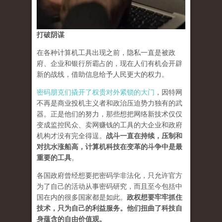
打破阴谋
在各种计算机工具出现之前，隐私一直是被政
府、企业和银行所霸占的，现在人们有机会开辟
新的战线，借助信息给予人民更大的权力。
密码朋克们撬开了权贵对外紧锁的大门
，因特网
不再是商业投机主义者和政治压迫势力独有的武
器。正是他们的努力，那些想把网络新技术仅仅
变成监控民众、卖网赚钱的工具的大企业和政府
机构才没有完全得逞。
战斗一直在持续，压制和
对抗水涨船高，计算机科技在变革的斗争中是最
重要的工具
。
各国政府曾经想要把密码学非法化，只允许官方
为了自己的活动从事密码研究，而且至今包括中
国在内的很多国家都是如此。
政权想要牢牢抓住
技术，只为自己的利益服务。他们扭曲了科技自
身蕴含的自由价值观。