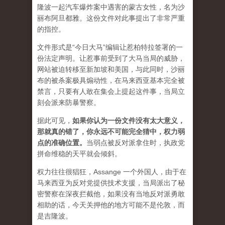
隆波一起汽车爆炸案中遇害的蒙古女性，名为沙
丽布阿旦都雅。这份文件对此事提出了非常严重
的指控。
文件形式是“今日大马”编辑让惹柏特拉签署的一
份法定声明。让惹事前受到了大马当局的威胁，
网站被迫转移至新加坡和美国，与此同时，沙丽
布的被杀案极具煽动性，在马来西亚基本完全被
禁言，只要有人敢在集会上提起这件事，当局立
刻会派来防暴警察。
据此可见，
如果你认为一份文件没有太大意义，
那就真的错了，你永远不可能完全猜中，权力弱
点的准确位置
。
当弱点被反对派拿住时，执政党
拼命维稳的天平就会倾斜。
权力往往很猖狂，Assange 一个外国人，由于在
马来西亚为反对党提供技术支援，当局派出了秘
密警察在深夜拦截他，如果没有当地反对派勇敢
相助的话，今天关押他的地方可能不是伦敦，而
是吉隆波。