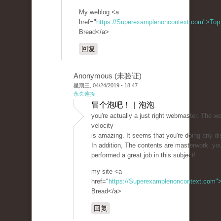
My weblog <a
href="
https://Superexamplenoncontext.com">Top
Bread</a>
回复
Anonymous (未验证)
星期三, 04/24/2019 - 18:47
永久连接
冒个泡吧！ | 泡泡
you're actually a just right webmaster. The we
velocity
is amazing. It seems that you're doing any dis
In addition, The contents are masterwork. yo
performed a great job in this subject!
my site <a
href="
https://Superexamplenoncontext.com"
Bread</a>
回复