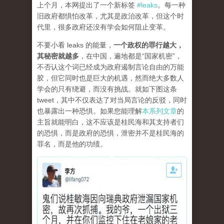
上个月，本网提出了一个新标签
#leaks
。每一种
旧政府都惧怕改革，尤其是政治改革，但这个时
代里，很多政府还没有学会如何阻止变革。
不要小看 leaks 的能量，
一个政权的罪行越大，
其秘密就越多
，在中国，遍地都是“国家机密”，
不否认这个词已经成为政府遏制言论自由的万能
胶，但它同时也是巨大的机遇，然而绝大多数人
学会的只有绕避，而没有挑战。就如下图这条
tweet，其中不仅表达了对当局言论的反驳，同时
也暴露出一种恐惧。如果您能理解
本系列文章
的
主旨就能明白，这不应该是桂民海和其支持者们
的恐惧，而是政府的恐惧，泄密并不是桂民海的
罪名，而是他的功绩。