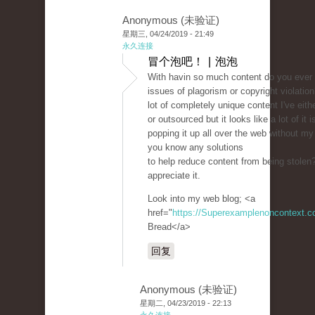
Anonymous (未验证)
星期三, 04/24/2019 - 21:49
永久连接
冒个泡吧！ | 泡泡
With havin so much content do you ever 
issues of plagorism or copyright violatio
lot of completely unique content I've eit
or outsourced but it looks like a lot of it i
popping it up all over the web without m
you know any solutions
to help reduce content from being stolen? 
appreciate it.
Look into my web blog; <a
href="
https://Superexamplenoncontext.
Bread</a>
回复
Anonymous (未验证)
星期二, 04/23/2019 - 22:13