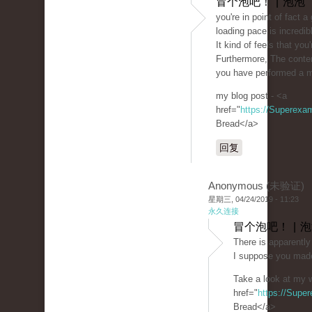
冒个泡吧！ | 泡泡
you're in point of fact
loading pace is incredib
It kind of feels that you
Furthermore, The conte
you have performed a mag
my blog post - <a
href="
https://Superexa
Bread</a>
回复
Anonymous (未验证)
星期三, 04/24/2019 - 11:23
永久连接
冒个泡吧！ | 
There is apparently 
I suppose you made
Take a look at my w
href="
https://Supe
Bread</a>