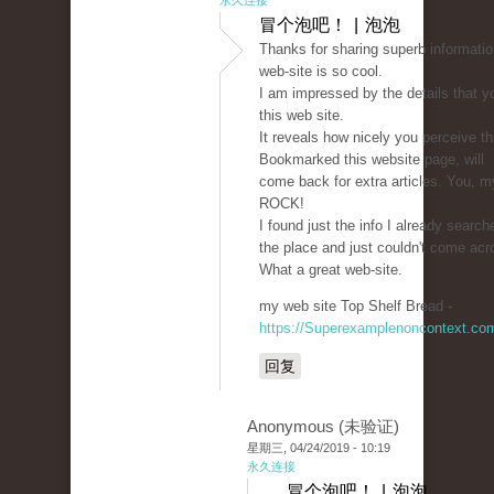
永久连接
冒个泡吧！ | 泡泡
Thanks for sharing superb informatio
web-site is so cool.
I am impressed by the details that y
this web site.
It reveals how nicely you perceive th
Bookmarked this website page, will
come back for extra articles. You, my
ROCK!
I found just the info I already search
the place and just couldn't come acr
What a great web-site.
my web site Top Shelf Bread -
https://Superexamplenoncontext.co
回复
Anonymous (未验证)
星期三, 04/24/2019 - 10:19
永久连接
冒个泡吧！ | 泡泡