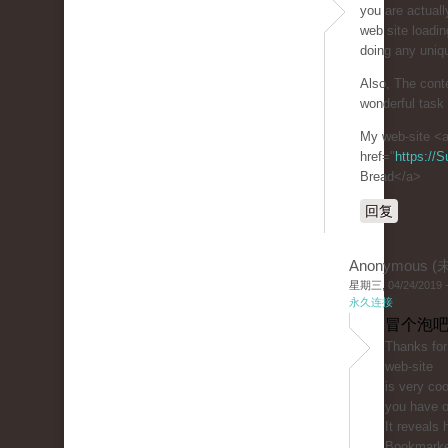
you are actuall
web site loadin
doing any uniqu
Also, The cont
wonderful task 
My web-site <
href="
https://
Bread</a>
回复
Anonymous 
星期三, 04/24/2019 -
永久连接
冒个泡吧
Thanks for
web-site
is very coo
you have o
It reveals 
Bookmark