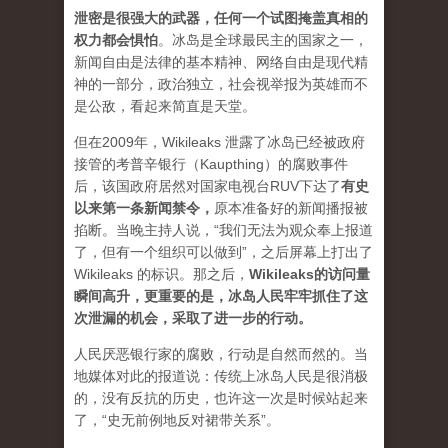
泄密是很强大的武器，任何一个试图掩盖真相的
权力都会惧怕
。
冰岛是全球最民主的国家之一，
新闻自由是法律的基本精神、网络自由是现代精
神的一部分，政治独立，社会视举报为英雄而不
是公敌，看起来简直是天堂。
但在2009年，Wikileaks 泄露了冰岛已经被政府
接管的考普辛银行（Kaupthing）的腐败事件
后，该国政府居然对国家电视台RUV下达了
有史
以来第一条新闻禁令
，
原本准备好的新闻播报被
掐断。当晚主持人说，“我们无法为观众奉上报道
了，但有一个组织可以做到”，之后屏幕上打出了
Wikileaks 的标识。那之后，
Wikileaks的访问量
瞬间高升，更重要的是，冰岛人民牢牢抓住了这
次泄漏的机会，采取了进一步的行动。
人民厌恶银行家的腐败，行动是自然而然的。当
地媒体对此的报道说：传统上冰岛人民是很消极
的，没有反抗的历史，也许这一次是时候站起来
了，“史无前例地反对裙带关系”。