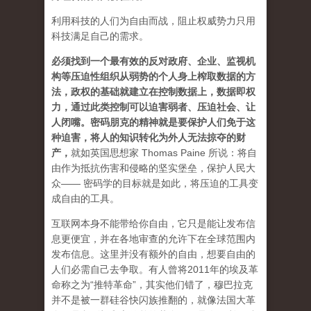
利用科技的人们为自由而战，阻止权威势力只用
科技满足自己的需求。
必须找到一个最有效的反对政府、企业、监视机
构等压迫性组织从弱势的个人身上榨取数据的方
法，政权的基础就建立在控制数据上，数据即权
力，通过此类控制可以迫害弱者、压迫社会、让
人闭嘴。密码朋克的精神就是要保护人们免于这
种迫害，将人的知识转化为外人无法掠夺的财
产
，
就如英国思想家 Thomas Paine 所说：将自
由作为抵抗伤害和侵略的坚实堡垒，保护人民大
众—— 密码学的目标就是如此，将压迫的工具变
成自由的工具。
互联网本身不能带给你自由，它只是能让发布信
息更便宜，并在各地审查的允许下在全球范围内
发布信息。这里并没有额外的自由，想要自由的
人们必需自己去争取。有人曾将2011年的埃及革
命称之为“推特革命”，其实他们错了，穆巴拉克
并不是被一群硅谷快闪族推翻的，就像法国大革