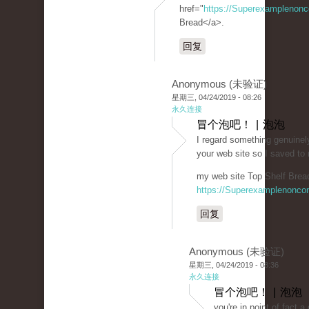
href="
https://Superexamplenon
Bread</a>.
回复
Anonymous (未验证)
星期三, 04/24/2019 - 08:26
永久连接
冒个泡吧！ | 泡泡
I regard something genuinely
your web site so I saved t
my web site Top Shelf Bread
https://Superexamplenonco
回复
Anonymous (未验证)
星期三, 04/24/2019 - 08:36
永久连接
冒个泡吧！ | 泡泡
you're in point of fact