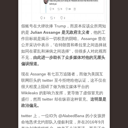
假账号在大肆吹捧 Trump，而原本应该众所周知
的是
Julian Assange 是无政府主义者
，他的工
作目标就是揭示一切权贵的阴暗。Assange 曾在
公开采访中表示，“在特朗普和希拉里之间选择就
如同在霍乱和淋病之间选择”，但很多人对此视而
不见，
由此进一步助长了众多媒体对他的无厘头
偏误报道。
现在 Assange 有七百万追随者，而做为美国互
联网巨头的 twitter 至今拒绝给他认证，这不仅在
很大程度上阻碍了做为独立媒体平台的
Wikileaks 的影响力发挥，更导致了虚假冒充的
盛行，然而 twitter 却在纵容这种冒充。
这明显是
政治偏见。
twitter 上，一位ID为 @AlabedBana 的小女孩拼
命地恳求北约部队入侵叙利亚，并在2016年9月