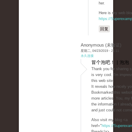
her.
Here is my web blog
https://Superexam
回复
Anonymous (未验证)
星期二, 04/23/2019 - 21:11
永久连接
冒个泡吧！ | 泡泡
Thank you for sharing s
is very cool. I'm impres
this web site.
It reveals how nicely yo
Bookmarked this websit
more articles. You, my 
the information I alread
and just could not come
Also visit my blog <a
href="
https://Superexa
Bread</a>