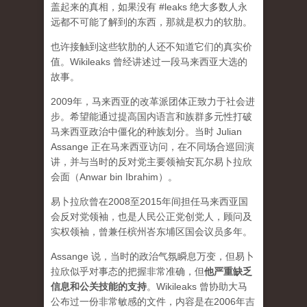
盖起来的真相，如果没有 #leaks 绝大多数人永
远都不可能了解到的东西，那就是权力的软肋。
也许接触到这些软肋的人还不知道它们的真实价
值。Wikileaks 曾经讲述过一段马来西亚大选的
故事。
2009年，马来西亚的改革派团体正致力于社会进
步。希望能通过提高国内语言和族群多元性打破
马来西亚政治中僵化的种族划分。当时 Julian
Assange 正在马来西亚访问，在不同场合巡回演
讲，并与当时的反对党主要领袖安瓦尔易卜拉欣
会面（Anwar bin Ibrahim）。
易卜拉欣曾在2008至2015年间担任马来西亚国
会反对党领袖，也是人民公正党创党人，顾问及
实权领袖，曾兼任槟州峇东埔区国会议员多年。
Assange 说，当时的政治气氛瞬息万变，但易卜
拉欣似乎对事态的把握非常准确，但
他严重缺乏
信息和公关技能的支持
。Wikileaks 曾协助大马
公布过一份非常敏感的文件，内容是在2006年吉