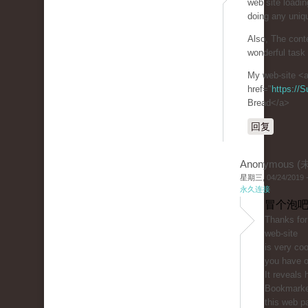
web site loadin
doing any uniqu
Also, The cont
wonderful task 
My web-site <
href="
https://
Bread</a>
回复
Anonymous 
星期三, 04/24/2019 -
永久连接
冒个泡吧
Thanks for
web-site
is very coo
you have o
It reveals 
Bookmark
this web pa