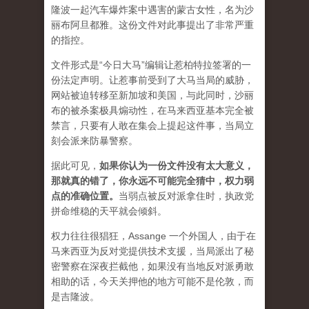
隆波一起汽车爆炸案中遇害的蒙古女性，名为沙
丽布阿旦都雅。这份文件对此事提出了非常严重
的指控。
文件形式是“今日大马”编辑让惹柏特拉签署的一
份法定声明。让惹事前受到了大马当局的威胁，
网站被迫转移至新加坡和美国，与此同时，沙丽
布的被杀案极具煽动性，在马来西亚基本完全被
禁言，只要有人敢在集会上提起这件事，当局立
刻会派来防暴警察。
据此可见，
如果你认为一份文件没有太大意义，
那就真的错了，你永远不可能完全猜中，权力弱
点的准确位置
。
当弱点被反对派拿住时，执政党
拼命维稳的天平就会倾斜。
权力往往很猖狂，Assange 一个外国人，由于在
马来西亚为反对党提供技术支援，当局派出了秘
密警察在深夜拦截他，如果没有当地反对派勇敢
相助的话，今天关押他的地方可能不是伦敦，而
是吉隆波。