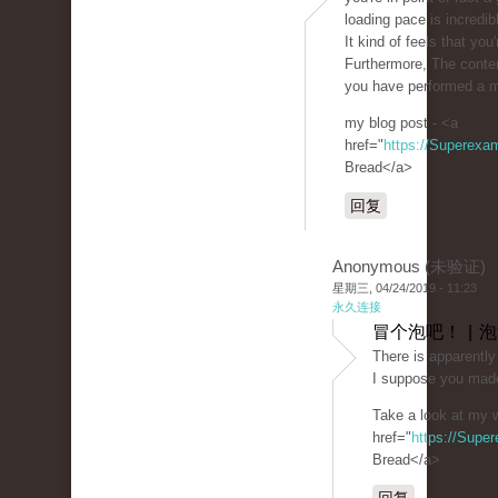
loading pace is incredib
It kind of feels that you
Furthermore, The conte
you have performed a mag
my blog post - <a
href="
https://Superexa
Bread</a>
回复
Anonymous (未验证)
星期三, 04/24/2019 - 11:23
永久连接
冒个泡吧！ | 
There is apparently 
I suppose you made
Take a look at my w
href="
https://Supe
Bread</a>