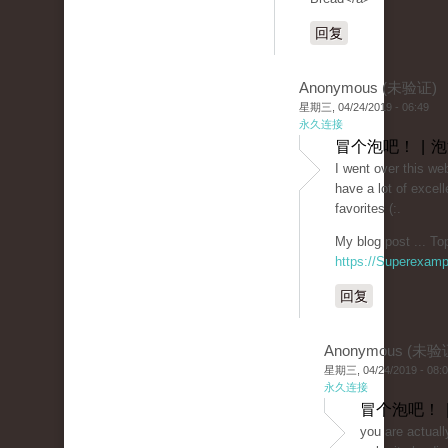
回复
Anonymous (未验证)
星期三, 04/24/2019 - 06:49
永久连接
冒个泡吧！ | 
I went over this we
have a lot of excell
favorites (:.
My blog post ... To
https://Superexam
回复
Anonymous (未验
星期三, 04/24/2019 - 08:
永久连接
冒个泡吧！ 
you are actuall