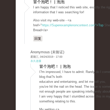
冒个泡吧！ | 泡泡
I am happy that I noticed this web site, exactly the rig
information that I was searching for!
Also visit my web-site - <a
href="
https://Superexamplenoncontext.com">Top
She
Bread</a>
回复
Anonymous (未验证)
星期三, 04/24/2019 - 17:00
永久连接
冒个泡吧！ | 泡泡
I?m impressed, I have to admit. Rarely do I come
blog that?s both
educative and entertaining, and let me tell you,
you've hit the nail on the head. The issue is some
not enough people are speaking intelligently about
I am very happy that I stumbled across this in my
something relating to this.
My weblog <a