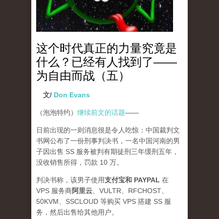
这个时代真正的力量究竟是
什么？已经有人找到了——
为自由而战（五）
文/
Don Evans
（泡泡特约）
继续前文的话题
——
日前出现的一则消息很是令人吃惊：中国裁判文
书网公布了一份刑事判决书，一名中国河南的男
子因出售 SS 服务被判有期徒刑三年缓刑五年，
没收销售所得，罚款 10 万。
判决书称，该男子使用
支付宝和 PAYPAL
在
VPS 服务商
阿里云
、VULTR、RFCHOST、
50KVM、SSCLOUD 等购买 VPS 搭建 SS 服
务，然后出售给其他用户。