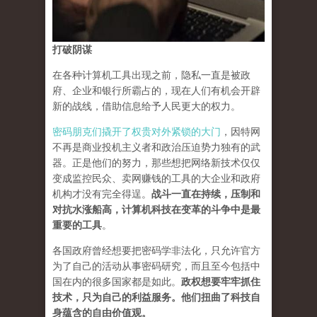
打破阴谋
在各种计算机工具出现之前，隐私一直是被政
府、企业和银行所霸占的，现在人们有机会开辟
新的战线，借助信息给予人民更大的权力。
密码朋克们撬开了权贵对外紧锁的大门
，因特网
不再是商业投机主义者和政治压迫势力独有的武
器。正是他们的努力，那些想把网络新技术仅仅
变成监控民众、卖网赚钱的工具的大企业和政府
机构才没有完全得逞。
战斗一直在持续，压制和
对抗水涨船高，计算机科技在变革的斗争中是最
重要的工具
。
各国政府曾经想要把密码学非法化，只允许官方
为了自己的活动从事密码研究，而且至今包括中
国在内的很多国家都是如此。
政权想要牢牢抓住
技术，只为自己的利益服务。他们扭曲了科技自
身蕴含的自由价值观。