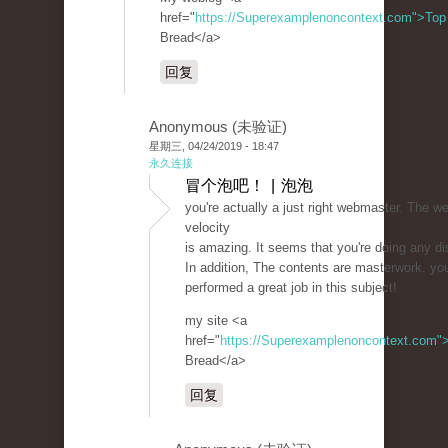
href="
https://Superexamplenoncontext.com">Top
Bread</a>
回复
Anonymous (未验证)
星期三, 04/24/2019 - 18:47
永久连接
冒个泡吧！ | 泡泡
you're actually a just right webmaster. The we
velocity
is amazing. It seems that you're doing any dis
In addition, The contents are masterwork. yo
performed a great job in this subject!
my site <a
href="
https://Superexamplenoncontext.com"
Bread</a>
回复