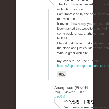
Thanks for sharing superb informatio
web-site is so cool.
I am impressed by the details that y
this web site.
It reveals how nicely you perceive th
Bookmarked this website page, will
come back for extra articles. You, my
ROCK!
I found just the info I already search
the place and just couldn't come acr
What a great web-site.
my web site Top Shelf Bread -
https://Superexamplenoncontext.co
回复
Anonymous (未验证)
星期三, 04/24/2019 - 10:19
永久连接
冒个泡吧！ | 泡泡
Yes! Finally someone writes abo