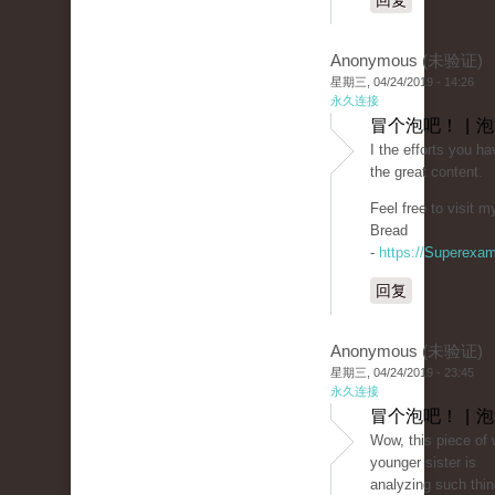
回复
Anonymous (未验证)
星期三, 04/24/2019 - 14:26
永久连接
冒个泡吧！ | 
I the efforts you hav
the great content.
Feel free to visit 
Bread
-
https://Superexa
回复
Anonymous (未验证)
星期三, 04/24/2019 - 23:45
永久连接
冒个泡吧！ | 
Wow, this piece of w
younger sister is
analyzing such thin