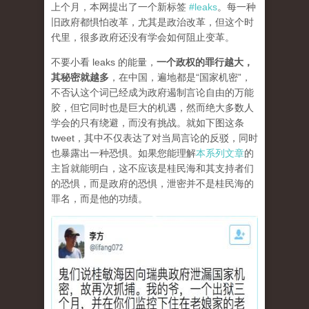
上个月，本网提出了一个新标签
#leaks
。每一种
旧政府都惧怕改革，尤其是政治改革，但这个时
代里，很多政府还没有学会如何阻止变革。
不要小看 leaks 的能量，
一个政权的罪行越大，
其秘密就越多
，在中国，遍地都是“国家机密”，
不否认这个词已经成为政府遏制言论自由的万能
胶，但它同时也是巨大的机遇，然而绝大多数人
学会的只有绕避，而没有挑战。就如下图这条
tweet，其中不仅表达了对当局言论的反驳，同时
也暴露出一种恐惧。如果您能理解
本系列文章
的
主旨就能明白，这不应该是桂民海和其支持者们
的恐惧，而是政府的恐惧，泄密并不是桂民海的
罪名，而是他的功绩。