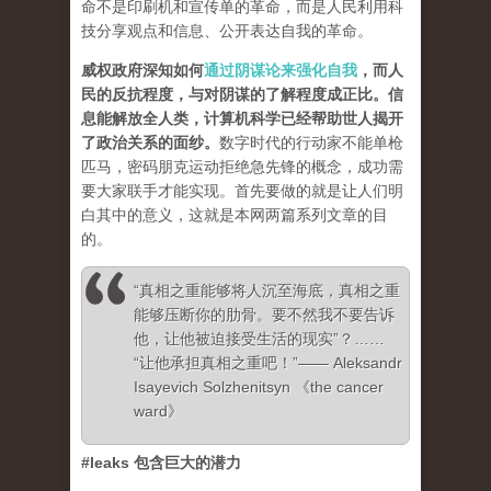
命不是印刷机和宣传单的革命，而是人民利用科
技分享观点和信息、公开表达自我的革命。
威权政府深知如何
通过阴谋论来强化自我
，而人
民的反抗程度，与对阴谋的了解程度成正比。信
息能解放全人类，计算机科学已经帮助世人揭开
了政治关系的面纱
。
数字时代的行动家不能单枪
匹马，密码朋克运动拒绝急先锋的概念，成功需
要大家联手才能实现。首先要做的就是让人们明
白其中的意义，这就是本网两篇系列文章的目
的。
“真相之重能够将人沉至海底，真相之重
能够压断你的肋骨。要不然我不要告诉
他，让他被迫接受生活的现实”？……
“让他承担真相之重吧！”—— Aleksandr
Isayevich Solzhenitsyn 《the cancer
ward》
#leaks 包含巨大的潜力