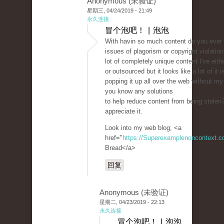
Anonymous (未验证)
星期三, 04/24/2019 - 21:49
永久连接
冒个泡吧！ | 泡泡
With havin so much content do you ever 
issues of plagorism or copyright violatio
lot of completely unique content I've eit
or outsourced but it looks like a lot of it i
popping it up all over the web without m
you know any solutions
to help reduce content from being stolen? 
appreciate it.
Look into my web blog; <a
href="
https://Superexamplenoncontext.
Bread</a>
回复
Anonymous (未验证)
星期二, 04/23/2019 - 22:13
永久连接
冒个泡吧！ | 泡泡