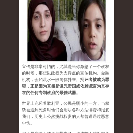
宣传是非常可怕的，尤其是当你激怒了一个政权
的时候，那些以政权为支撑点的宣传机构、金融
机构，会如洪水一般向你扑来。
批评者被成为罪
犯，正是因为真相是诅咒帝国或依赖谎言为其存
在的任何专制政府的最佳武器。
世界上充斥着歌利亚，公民是弱小的一方，当权
势被逼到死角时他们会用尽各种方法诽谤和报复
我们，历史上公然挑战权贵的人都曾遭遇过恶意
中伤。