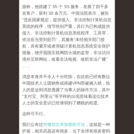
据称，他搭建了 55 个 SS 服务，发展了四千多
名客户，获利 30 余万元。中国法院表示，被告
“违反国家规定，提供侵入、非法控制计算机信息
系统的程序，情节特别严重，其行为已构成提供
侵入、非法控制计算机信息系统程序、工具罪，
依法应当受到惩罚”，其服务“未经相关部门授
权，具有避开或者突破计算机信息系统安全保护
措施，绕开我国互联网防火墙的监管，非法访问
境外互联网站，收看非法电视、收听非法广播”
……
消息本身并不令人十分吃惊，在此前已经有数位
中国技术人士因销售或搭建VPN而被捕入狱，惊
人的是这则消息透露了当事人的操作方法，其中
“支付宝、阿里云”等字样的出现意味着这位技术
人士的安全意识已经薄弱到了糟糕的程度。
这样可不行。
我们公布过
对微信文本加密的方法
，这就是一种
护盾，相关武器还有很多，当下全球有很多密码