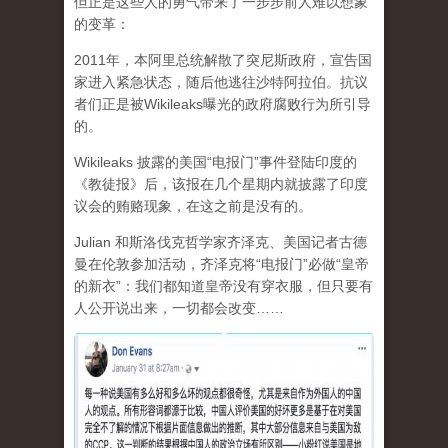
但正是这些人的勇气带来了一步步前人难以想象
的变革：
2011年，本阿里总统解散了突尼斯政府，宣告国
家进入紧急状态，随后他逃往沙特阿拉伯。抗议
者们正是被Wikileaks曝光的政府腐败行为所引导
的。
Wikileaks 披露的美国“电报门”事件登陆印度的
《教徒报》后，该报在几个星期内就披露了印度
议会的贿赂现象，在这之前是没有的。
Julian 和斯洛伐克哲学家齐泽克、美国记者古德
曼在伦敦参加活动，齐泽克将“电报门”必做“皇帝
的新衣”：我们都知道皇帝没有穿衣服，但只要有
人公开说出来，一切都会改变……