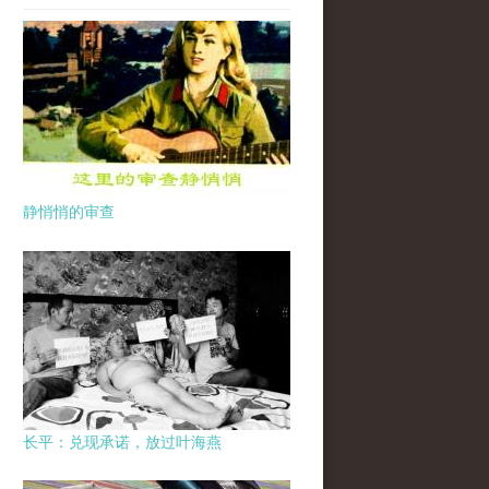
静悄悄的审查
长平：兑现承诺，放过叶海燕