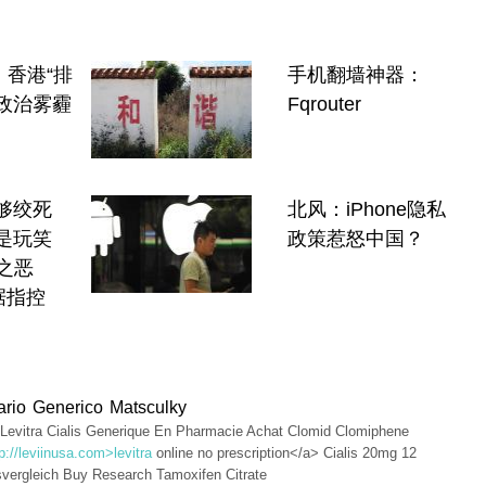
 香港“排
手机翻墙神器：
政治雾霾
Fqrouter
够绞死
北风：iPhone隐私
是玩笑
政策惹怒中国？
之恶
据指控
iario Generico Matsculky
t Levitra Cialis Generique En Pharmacie Achat Clomid Clomiphene
p://leviinusa.com>levitra
online no prescription</a> Cialis 20mg 12
svergleich Buy Research Tamoxifen Citrate