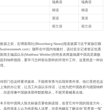
瑞典语
瑞典语
韩语
韩语
英语
英语
荷兰语
荷兰语
之前，彭博新闻社(Bloomberg News)报道披露习近平家族巨额
和 Businessweek.com）随即在中国内地被封，该社驻京记者签证也遇
编温以乐(Matthew Winkler)拒绝发表两篇揭露中国高层腐败
提到纳粹德国，要学习怎样留在那样的环境中工作。这显然是一种自
境。
传部门也这样要求媒体，不能将审查与自我审查外泄。他们竟然也这
上海的办公室，让员工向温以乐传话，让他为把中国政府与德国纳粹
，但是得像中国媒体那样默默顺从，不能哭着喊着去做。
本月初中国商人陈光标扬言要收购该报，改变它对中国的报道方向，
。虽然很多人认为他是痴人说梦，但是他确实了解这份“世界第一报”