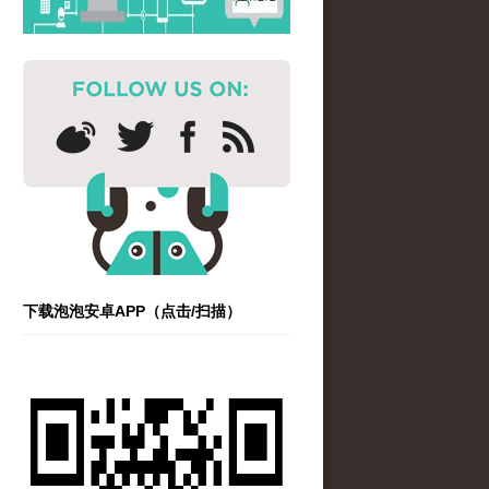
下载泡泡安卓APP（点击/扫描）