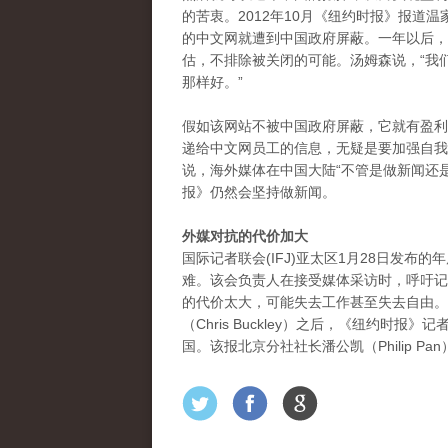
的苦衷。2012年10月《纽约时报》报道
的中文网就遭到中国政府屏蔽。一年以后，纽约
估，不排除被关闭的可能。汤姆森说，“我
那样好。”
假如该网站不被中国政府屏蔽，它就有盈利
递给中文网员工的信息，无疑是要加强自我审查。该
说，海外媒体在中国大陆“不管是做新闻还
报》仍然会坚持做新闻。
外媒对抗的代价加大
国际记者联会(IFJ)亚太区1月28日发
难。该会负责人在接受媒体采访时，呼吁记
的代价太大，可能失去工作甚至失去自由。
（Chris Buckley）之后，《纽约时报
国。该报北京分社社长潘公凯（Philip P