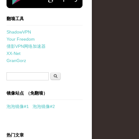
翻墙工具
ShadowVPN
Your Freedom
倩影VPN网络加速器
XX-Net
GranGorz
搜索表单
搜索
镜像站点 （免翻墙）
泡泡
镜像
#1
泡泡
镜像#2
热门文章