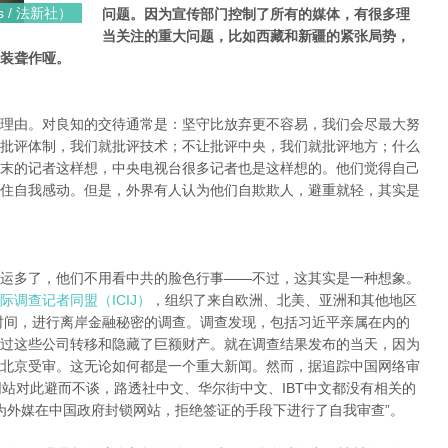
s / 法新社）
问题。因为宣传部门控制了所有的媒体，有很多理
当关注的重大问题，比如西藏和新疆的紧张局势，
装聋作哑。
理由。对良知的交待通常是：坚守比放弃更不容易，我们会尽最大努
批评体制，我们就批评技术；不让批评中央，我们就批评地方；什么
末的记者这样想，中央电视台很多记者也是这样想的。他们觉得自己
住自我感动。但是，外界有人认为他们自欺欺人，避重就轻，其实是
运多了，他们不用看中共的脸色行事——不过，这其实是一种想象。
际调查记者同盟（ICIJ）
，组织了来自欧洲、北美、亚洲和其他地区
年时间，进行离岸金融秘密的调查。调查发现，包括习近平亲属在内的
过这些公司转移和隐藏了巨额财产。就在调查结果发布的当天，因为
北京受审。这无论如何都是一个重大新闻。然而，据追踪中国网络审
的中文网站对此避而不谈，路透社中文、华尔街中文、IBT中文都没有相关的
们只能认为外媒在中国政府封锁网站，拒绝签证的手段下进行了自我审查”。