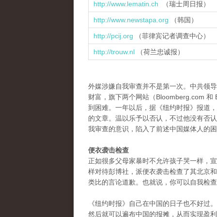
http://www.lematin.ch
（
瑞士周日报
）
http://www.newstapa.org
（韩国）
http://pcij.org
（菲律宾记者调查中心）
http://trouw.nl
（荷兰忠诚报）
外媒涉嫌自我审查并不是第一次。中共领导换届
财富，旗下两个网站（Bloomberg.com 
到困难。一年以后，据《纽约时报》报道，新闻主
的文章。温以乐予以否认，不过他没有否认
我审查的意识，陷入了前述中国媒体人的困
便衣袭击检查
正如很多父母家暴时不允许孩子哭一样，宣
样对待彭博社，派便衣袭击检查了其北京和
类比的言论道歉。也就说，你可以自我检查
《纽约时报》自己在中国的日子也不好过。
然后就可以遍布中国的报摊，从而实现盈利