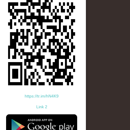
https://tr.im/hN4K9
Link 2
standard-icon-googleplay-app-store.png