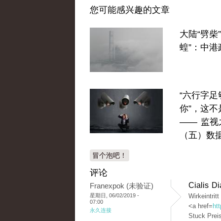
您可能感兴趣的文章
大陆“劈柴”
蝗”：中港
“六行字足
你”，这不
—— 监视
（五）数
冒个泡吧！
评论
Cialis D
Franexpok (未验证)
星期日, 06/02/2019 -
Wirkeintrit
07:00
<a href=
htt
永久连接
Stuck Prei