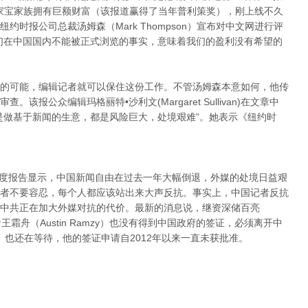
温家宝家族拥有巨额财富（该报道赢得了当年普利策奖），刚上线不久
时报公司总裁汤姆森（Mark Thompson）宣布对中文网进行评
们在中国国内不能被正式浏览的事实，意味着我们的盈利没有希望的
的可能，编辑记者就可以保住这份工作。不管汤姆森本意如何，他传
报公众编辑玛格丽特•沙利文(Margaret Sullivan)在文章中
是做基于新闻的生意，都是风险巨大，处境艰难”。她表示《纽约时
布的年度报告显示，中国新闻自由在过去一年大幅倒退，外媒的处境日益艰
者不要容忍，每个人都应该站出来大声反抗。事实上，中国记者反抗
中共正在加大外媒对抗的代价。最新的消息说，继资深储百亮
》记者王霜舟（Austin Ramzy）也没有得到中国政府的签证，必须离开中
an）也还在等待，他的签证申请自2012年以来一直未获批准。