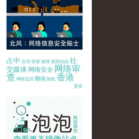
占中
社
台湾
审查
微博
新闻自由
网络审
交媒体
网络安全
查
香港
翻墙
网络监控
隐私
更多
pao-pao-banner-mirror-site-120814.jpg