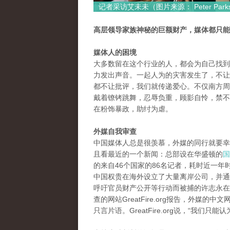
记者采访艾未未（图片来源： Peter Park
高层领导家族神秘的巨额财产，媒体都只能
媒体人的困境
大多数留在这个行业的人，都会为自己找到
力发出声音。一起人为的灾害发生了，不让
都不让批评，我们就传递爱心。不仅南方周
戴着镣铐跳舞，忍辱负重，顾影自怜，禁不
在粉饰暴政，助纣为虐。
外媒自我审查
中国媒体人总是很羡慕，外媒的同行就要幸
且看最近的一个新闻：总部设在华盛顿的
国
的来自46个国家的86名记者，耗时近一
中国权贵在海外设立了大量离岸公司，并通
呼吁官员财产公开等行动而被捕的许志永在
查的网站GreatFire.org报告，外媒
只言片语。GreatFire.org说，“我