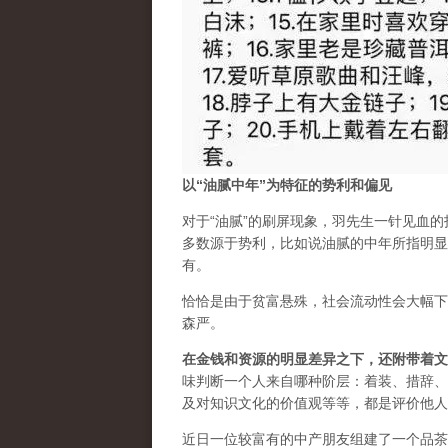
以“油腻
中年”为特征的势利和偏见
对于“油腻”的刷屏现象，羽先生一针见血
多数源于势利，比如说油腻的中年所指明显
有。
恰恰是由于贫富悬殊，社会流动性会大幅下
森严。
在金钱和资源的明显差异之下，还附带着文
味判断一个人来自哪种阶层：着装、措辞、
及对知识文化的价值观等等，都是评价他人
近日一位较富有的中产朋友组建了一个品茶