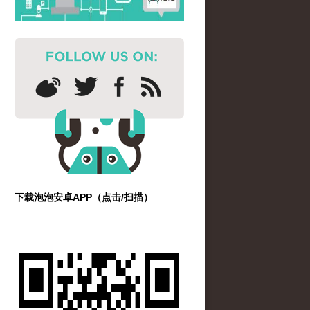
下载泡泡安卓APP（点击/扫描）