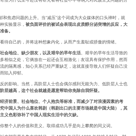
奇怪为什么至今还没有研究者将社会不平等纳入对民族主义问题的分
郁和焦虑问题的上升。当“减压”这个词成为大众媒体的口头禅时，就
种实验显示，
被负面评价的被试会表现出皮质醇分泌突增的反应，大
准备
。
看待自己的，并将这种想象内化，从而产生羞耻或骄傲的情绪。
社会地位、缺少朋友，以及艰辛的早年生活
。艰辛的早年生活导致的
多相似之处，它俩放在一起还会互相激化；友谊具有保护作用，然而
流的隔离感，知心关系已经严重缺乏，这就直接导致人们怀疑自己没
而陷入抑郁。
反的影响。当然，高阶层人士也会偶尔感到无能为力、低阶层人士也
阶层越高，这个社会就越是愿意帮助你免除自我怀疑。
经济前景、社会地位、个人抱负等标准，而减少了对浪漫因素的考
究中国人为什么喜欢韩剧（韩剧出口的主要市场就是中国大陆），其
主义色彩弥补了中国人现实生活中的欠缺
。
你整个人的价值和意义。取得成功几乎是向上攀爬的同义词。