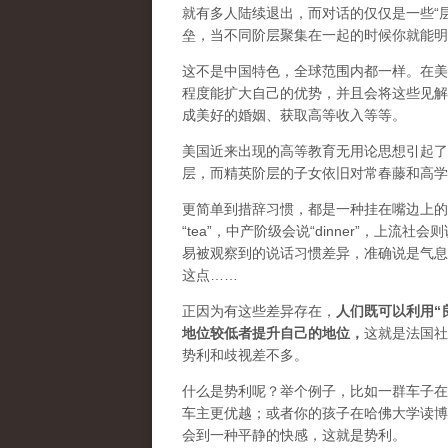
就有多人陆续退出，而对话的仅仅是一些“
垒，当不同阶层聚集在一起的时候你就能明
这不是中国特色，全球范围内都一样。在美
程度能扩大自己的优势，并且会将这些见解
成美好的婚姻、获取高等收入等等。
美国近来出现的高等教育无用论思想引起了
层，而精英阶层的子女依旧对常春藤和高学
更简单到措辞习惯，都是一种挂在嘴边上的
“tea”，中产阶级会说“dinner”，上流
易被观察到的说话习惯差异，准确说是气息
这点……
正因为有这些差异存在，
人们既可以利用“
地位较低者提升自己的地位
，
这就是法国社会
势利和歧视差不多。
什么是势利呢？举个例子，比如一群车子在等
车主更优越；或者你的孩子在哈佛大学读博
会到一种平静的快感，这就是势利。