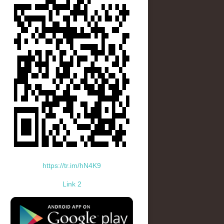
https://tr.im/hN4K9
Link 2
standard-icon-googleplay-app-store.png