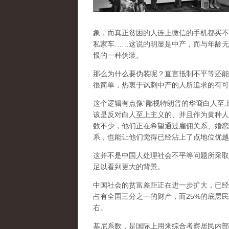
象，而真正贫困的人连上微信的手机都买不
私家车……这说的明显是中产，而与年龄无
恨的一种伪装。
那么为什么要伪装呢？直言抵制不平等还能
很简单，热衷于讽刺中产的人所追求的有可
这个逻辑有点像“鄙视特朗普的华裔白人至上
该是反对白人至上主义的、并且作为黄种人
数不少，他们正在希望通过雇佣关系、婚恋
系，也能让他们觉得已经沾上了点地位优越
这并不是中国人处理社会不平等问题所采取
足以看到更大的背景。
中国社会的贫富差距正在进一步扩大，已经
占有全国三分之一的财产，而25%的底层民
右。
基尼系数，是国际上用来综合考察居民内部