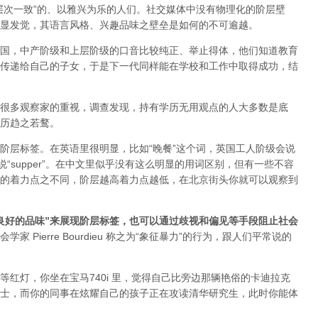
层次一致”的、以雅兴为乐的人们。社交媒体中没有物理化的阶层壁
显发觉，其语言风格、兴趣品味之壁垒是如何的不可逾越。
国，中产阶级和上层阶级的口音比较纯正、举止得体，他们知道教育
传递给自己的子女，于是下一代同样能在学校和工作中取得成功，结
很多观察家的重视，调查发现，持有学历无用观点的人大多数是底
历趋之若鹜。
阶层标签。在英语里很明显，比如“晚餐”这个词，英国工人阶级会说
社会则说“supper”。在中文里似乎没有这么明显的用词区别，但有一些不容
的着力点之不同，阶层越高着力点越低，在北京街头你就可以观察到
良好的品味”来展现阶层标签，也可以通过歧视和偏见等手段阻止社会
学家 Pierre Bourdieu 称之为“象征暴力”的行为，跟人们平常说的
红灯，你坐在宝马740i 里，觉得自己比旁边那辆艳俗的卡迪拉克
士，而你的同事在炫耀自己的孩子正在攻读清华研究生，此时你能体