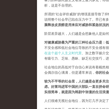
暴力的种族民族主义者身上最为多见，却很
析
，这是不合理的。
所谓的“社会评价威胁”的增强直接导致了抑
说明整个社会早已陷在压力中了。早已有多
脑释放皮质醇是用来应对威胁和紧急状况的
阶层差异越大，人们越是会想象他人是如何
对健康威胁最为严重的三种社会压力是：低
不安全感和低社会地位导致的不安全感有很
在这个超个人主义时代里
、加之数字媒介交
有吸引力、乏味、愚昧、缺乏社交技巧，进
社会地位的高低对于自信心来说有着截然相
会偶尔信心满满，但是通常来说，
你的社会
较为不平等的社会里，人们越是会更多关注
虑。好莱坞进军中国的大部队一直在拼命研
实很简单，就是因为韩剧中弥漫的生活浪漫
人们很难无视社会地位，因为它几乎决定了