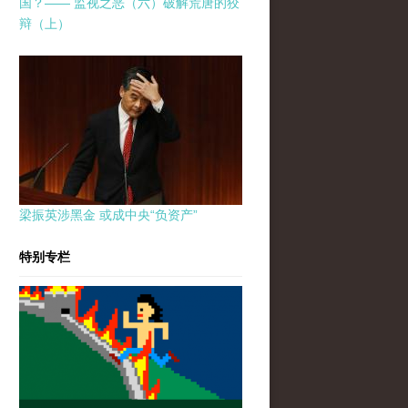
国？—— 监视之恶（六）破解荒唐的狡
辩（上）
梁振英涉黑金 或成中央“负资产”
特别专栏