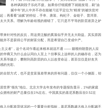
各种讽刺段子乐此不疲。如果你仔细观察下就能发现，刷“油
腻中年”的人中并不存在能被习近平定位为“精准”的被扶贫对
起；再看看“油腻”的特征，手串、唐装、枸杞子、金链子、普洱茶、
太大关系。理解为年龄歧视的都错了，它只是不平等的阶层差异之妒
带来针对性的反抗，而这类泛酸的奚落似乎并无太大助益。其实原因
能并不是获得公平的财富分配，而是希望自己变成中产。
主义者”，这个名词乍看起来根本就说不通 —— 鄙视特朗普的人应
的华裔又为什么会认同白人至上？但事实上这样的人的确存在，还为
关系等媒介，攀附到高阶层的白人以改变命运，甚至仅仅是好友关
感的光彩。
的全部方式，也不是贫富落差带来的所有问题，仅仅一个小侧面，却
居世界“领先”地位。北京大学去年发布的专题报告显示，1%的家庭
众拥有的财产总量仅在1%左右。中国真实的基尼系数应在0.52左
收入分配差异状况的一个重要分析指标，基尼系数越大收入分配越不