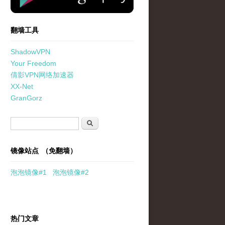
翻墙工具
ShadowVPN
Your Freedom
倩影VPN网络加速器
XX-Net
GranGorz
搜索表单
搜索
镜像站点 （免翻墙）
泡泡
镜像
#1
泡泡
镜像#2
热门文章