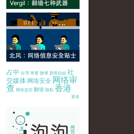
占中
社
台湾
审查
微博
新闻自由
网络审
交媒体
网络安全
查
香港
翻墙
网络监控
隐私
更多
pao-pao-banner-mirror-site-120814.jpg