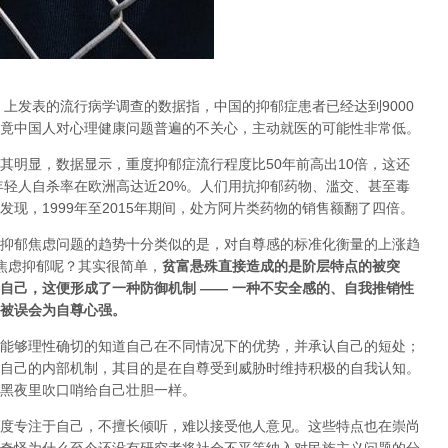
》上发表的流行病学调查的数据指，中国的抑郁症患者已经达到9000
竟中国人对心理健康问题普遍的不关心，主动就医的可能性非常低。
其明显，数据显示，重度抑郁症流行程度比50年前高出10倍，这还
年轻人自杀率在欧洲高达近20%。人们用抗抑郁药物、滥交、甚至毒
现，1999年至2015年期间，处方阿片类药物的销售额翻了四倍。
抑郁焦虑问题的趋势十分类似的是，对自尊感的标准化衡量的上涨趋
会焦虑抑郁呢？其实很简单，
贫富悬殊直接造成的是阶层特点的被突
自己，这便形成了一种防御机制 —— 一种不安全感的、自我推销性
被误会为自尊心强。
能够理性确切的知道自己在不同情况下的优势，并承认自己的短处；
自己的内部机制，其目的是在自尊受到威胁时维持积极的自我认知。
黑夜里吹口哨给自己壮胆一样。
度专注于自己，不擅长倾听，难以接受他人意见。这些特点也在崇尚