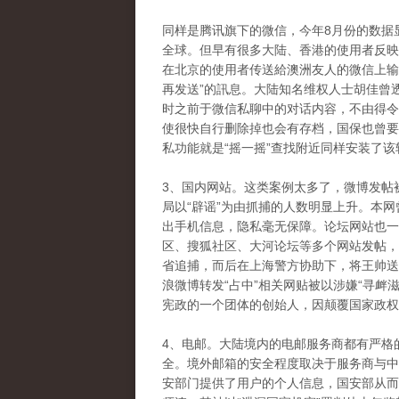
同样是腾讯旗下的微信，今年8月份的数据
全球。但早有很多大陆、香港的使用者反映
在北京的使用者传送給澳洲友人的微信上输入
再发送”的訊息。大陆知名维权人士胡佳曾
时之前于微信私聊中的对话内容，不由得令
使很快自行删除掉也会有存档，国保也曾要
私功能就是“摇一摇”查找附近同样安装了
3、国内网站。这类案例太多了，微博发帖
局以“辟谣”为由抓捕的人数明显上升。本
出手机信息，隐私毫无保障。论坛网站也一样
区、搜狐社区、大河论坛等多个网站发帖，
省追捕，而后在上海警方协助下，将王帅送
浪微博转发“占中”相关网贴被以涉嫌“寻衅
宪政的一个团体的创始人，因颠覆国家政权
4、电邮。大陆境内的电邮服务商都有严格
全。境外邮箱的安全程度取决于服务商与中
安部门提供了用户的个人信息，国安部从而