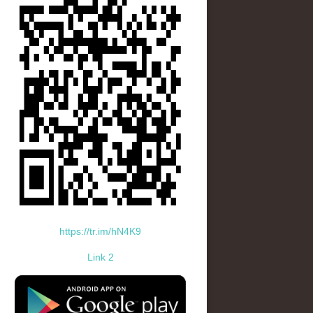
https://tr.im/hN4K9
Link 2
standard-icon-googleplay-app-store.png