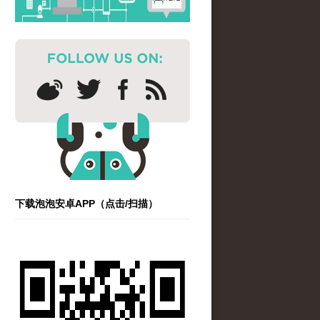
下载泡泡安卓APP（点击/扫描）