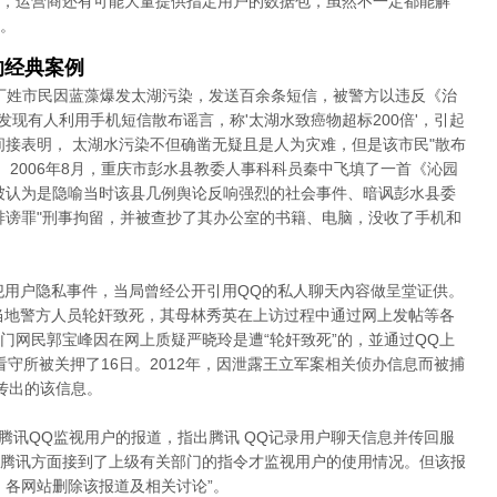
，运营商还有可能大量提供指定用户的数据包，虽然不一定都能解
。
的经典案例
名丁姓市民因蓝藻爆发太湖污染，发送百余条短信，被警方以违反《治
"发现有人利用手机短信散布谣言，称'太湖水致癌物超标200倍'，引起
间接表明， 太湖水污染不但确凿无疑且是人为灾难，但是该市民"散布
 2006年8月，重庆市彭水县教委人事科科员秦中飞填了一首《沁园
被认为是隐喻当时该县几例舆论反响强烈的社会事件、暗讽彭水县委
诽谤罪"刑事拘留，并被查抄了其办公室的书籍、电脑，没收了手机和
侵犯用户隐私事件，当局曾经公开引用QQ的私人聊天內容做呈堂证供。
遭当地警方人员轮奸致死，其母林秀英在上访过程中通过网上发帖等各
门网民郭宝峰因在网上质疑严晓玲是遭“轮奸致死”的，並通过QQ上
看守所被关押了16日。2012年，因泄露王立军案相关侦办信息而被捕
传出的该信息。
篇腾讯QQ监视用户的报道，指出腾讯 QQ记录用户聊天信息并传回服
腾讯方面接到了上级有关部门的指令才监视用户的使用情况。但该报
，各网站删除该报道及相关讨论”。