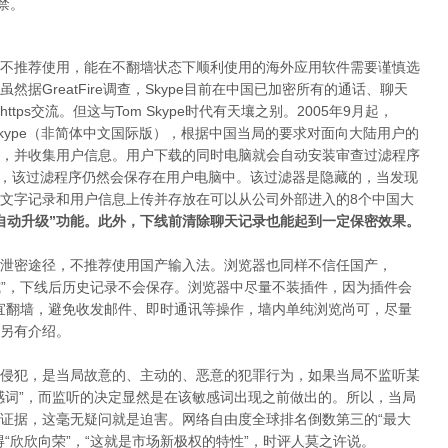
禁。
不推荐使用，能在不翻墙状态下顺利使用的海外应用软件需要谨慎选
据GreatFire调查，Skype目前在中国已加密所有的通话、聊天
https交流。但这与Tom Skype时代有天壤之别。2005年9月起，
-Skype（非简体中文国际版），根据中国当局的要求对面向大陆用户的
，并收集用户信息。用户下载的同时电脑就会自动安装审查过滤程序
M- Skype后，该过滤程序仍然会保存在用户电脑中。该过滤器是隐藏的，当发现
文字记录和用户信息上传并存放在可以从公司外部进入的8个中国大
自动升级”功能。此外，下线前清除聊天记录也能起到一定保密效果。
泄密途径，不推荐使用国产输入法。浏览器也同样不信任国产，
私浏览模式”，下线后历史记录不会保存。浏览器中尽量不装插件，因为插件会
宜翻墙，避免收发邮件、即时通讯等操作，墙内单纯浏览尚可，尽量
另有介绍。
侵犯，是当局故意的、主动的、恶意的犯罪行为，如果当局不监听某
感词”，而监听的决定显然是在该敏感词出现之前做出的。所以，当局
证据，这毫无疑问就是迫害。网络自由度全球排名倒数第三的“最大
“欣欣向荣”，“这就是市场新极权的特性”，时评人莫之许说。