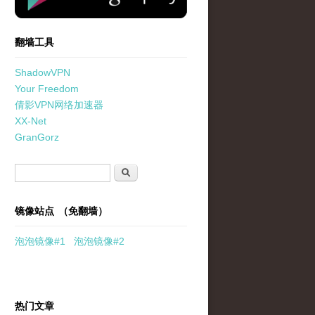
翻墙工具
ShadowVPN
Your Freedom
倩影VPN网络加速器
XX-Net
GranGorz
搜索表单
搜索
镜像站点 （免翻墙）
泡泡
镜像
#1
泡泡
镜像#2
热门文章