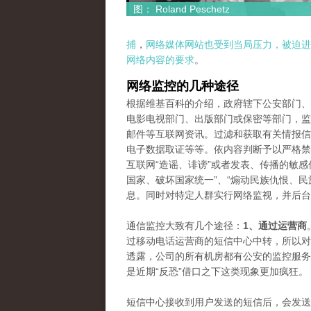
图： Roland Peschetz
捕
，
网络媒体网站也受到当局压力，被迫进
网络内容的要求
。
网络监控的几种途径
根据维基百科的介绍，政府辖下公安部门、
电影电视部门、出版部门或保密等部门，监
邮件等互联网资讯。过滤和获取有关情报信
电子数据取证等等。依内容判断予以严格禁
互联网“造谣、诽谤”或者发表、传播的敏感
国家、破坏国家统一”、“煽动民族仇恨、民
息。同时对特定人群实行网络监视，并后台
通信监控大致有几个途径：
1、通过运营商
过移动电话运营商的短信中心中转，所以对
透露，公司的所有机房都有公安的监控服务
是近期“反恐”借口之下这类现象更加疯狂。
短信中心接收到用户发送的短信后，会发送