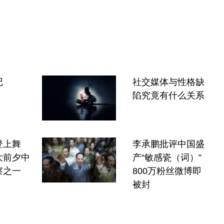
记
社交媒体与性格缺
陷究竟有什么关系
登上舞
李承鹏批评中国盛
大前夕中
产“敏感瓷（词）”
察之一
800万粉丝微博即
被封