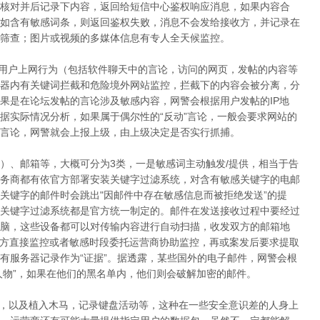
核对并后记录下内容，返回给短信中心鉴权响应消息，如果内容合
如含有敏感词条，则返回鉴权失败，消息不会发给接收方，并记录在
筛查；图片或视频的多媒体信息有专人全天候监控。
，用户上网行为（包括软件聊天中的言论，访问的网页，发帖的内容等
器内有关键词拦截和危险境外网站监控，拦截下的内容会被分离，分
果是在论坛发帖的言论涉及敏感内容，网警会根据用户发帖的IP地
据实际情况分析，如果属于偶尔性的“反动”言论，一般会要求网站的
言论，网警就会上报上级，由上级决定是否实行抓捕。
具）、邮箱等，大概可分为3类，一是敏感词主动触发/提供，相当于告
务商都有依官方部署安装关键字过滤系统，对含有敏感关键字的电邮
关键字的邮件时会跳出"因邮件中存在敏感信息而被拒绝发送”的提
关键字过滤系统都是官方统一制定的。邮件在发送接收过程中要经过
脑，这些设备都可以对传输内容进行自动扫描，收发双方的邮箱地
警方直接监控或者敏感时段委托运营商协助监控，再或案发后要求提取
有服务器记录作为“证据”。据透露，某些国外的电子邮件，网警会根
人物”，如果在他们的黑名单内，他们则会破解加密的邮件。
，以及植入木马，记录键盘活动等，这种在一些安全意识差的人身上