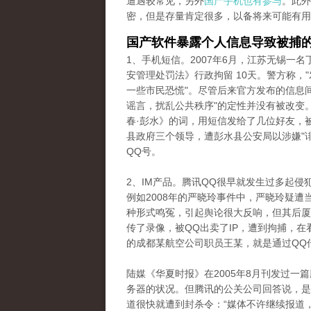
遭遇较常见，另外
国产手机也有参与
。此外
密，但是存量肯定很多，以备将来可能有用
国产软件暴露个人信息导致被捕
1、手机短信。2007年6月，江苏无锡一
安管理处罚法》行政拘留 10天。警方称，
一些市民恐慌"。尽管后来官方发布的信息
谣言，扰乱公共秩序"的定性并没有被改变。
春·彭水》的词，用短信发给了几位好友，
县政府三个领导，遭彭水县公安局以涉嫌"
QQ号。
2、IM产品。腾讯QQ很早就发生过多起
例如2008年的严晓玲事件中，严晓玲疑
种形式鸣冤，引起舆论很大反响，但其后厦
传了录像，被QQ出卖了IP，遭到拘捕，在
的成都某航空公司职员王某，就是通过QQ
陆媒《华夏时报》在2005年8月刊发过一
务器的状况。但腾讯的公关公司回答说，是
道很快就遭到封杀令：“媒体不许继续报道