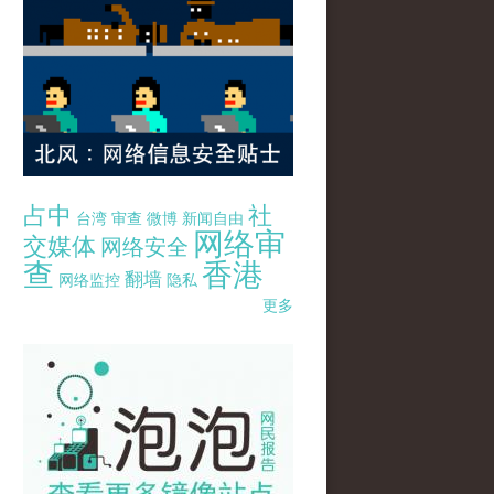
占中
社
台湾
审查
微博
新闻自由
网络审
交媒体
网络安全
查
香港
翻墙
网络监控
隐私
更多
pao-pao-banner-mirror-site-120814.jpg