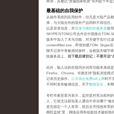
师涛，其被以“泄漏国家机密”罪判处十年监
最基础的自我保护
从操作系统到应用软件，但凡是大陆产品都
择，与大陆合作的境外产品同样不得信任。虽然
以及登录信息，并
直接与微软的服务器
使用
SKYPE与TOM公司合作在中国推出TOM
版本中加入了木马功能，对关键字实行过滤
contentfilter.exe，即使卸载TO
聊天记录中有敏感词条时，会根据关键字将
陆服务器上。
但下载后请切记：不要开启“
此外，输入法的在线同步词库功能本身就是
Firefox、Chrome、IE都支持“隐
记录历史操作。
公共场合免费wifi上网
时不
不同时发布敏感信息。关于
翻墙安全
，本网
专栏作家苏星河表示，监控是对宪法权利的
人，它就无法获知某人通信中存在哪个“敏
是先假定一个人有罪，然后去寻找他有罪的
网民监狱”里，网络应用和创新技术被粉饰得