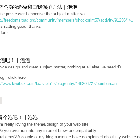
查监控的途径和自我保护方法 | 泡泡
ite possessor I conceive the subject matter <a
p://freedomsroad.org/community/members/shockprint57/activity/91256/">...
s rattling good, thanks
fforts.
泡吧！ | 泡泡
nice design and great subject matter, nothing at all else we need :D.
og - click here -
://www.kiwibox.com/leafviola17/blog/entry/148208727/pembaruan-
...
复
冒个泡吧！ | 泡泡
'm really loving the theme/design of your web site.
o you ever run into any internet browser compatibility
roblems? A couple of my blog audience have complained about my website n