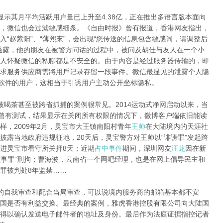
显示其月平均活跃用户量已上升至4.38亿，正在推出多语言版本面向
，微信也会过滤敏感细条。《自由时报》曾有报道，香港网友指出，
“赵紫阳”、“薄熙來”，会出现“您传送的信息包含敏感词，请调整后
透露，他的朋友在被警方问话的过程中，被问及胡佳与友人在一个小
人怀疑微信的私聊都是不安全的。由于內容是经过服务器传输的，即
求服务供应商需將用戶记录存留一段事件。微信最显见的泄露个人隐
该软件的用户，这相当于引诱用户主动公开坐标隐私。
被喝茶甚至被跨省抓捕的案例很常见。2014运动式净网启动以来，当
网曾有测试，结果显示在关闭所有权限的情况下，微博客户端依旧能读
，2009年2月，灵宝市大王镇南阳村青年
王帅
在大陆境内的天涯社
披露当地政府违规征地，20天后，灵宝警方对王帅以“诽谤罪”发起跨
进灵宝市看守所关押8天；近期
占中事件
期间，深圳网友
汪龙
因在新
滋事罪”刑拘；曹海波，云南省一个网吧经理，也是在网上倡导民主和
罪被判处8年监禁……
的自我审查和配合当局审查，可以说境内服务商的邮箱基本都不安
国是否有利益交换。最经典的案例，雅虎香港控股有限公司向大陆国
得以确认发送电子邮件者的地址及身份。最后作为法庭证据指控记者