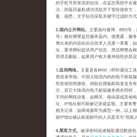
的手机号所发送的短信，在监控系统中会被
法，则返回鉴权成功消息并下发给接收方；
案。据悉，文字短信采取关键字过滤的方式
2.国内公开网站。
主要面向微博、BBS等
等）都在网警监控服务器内。据透露，服务
离出来的内容由后台技术人员逐一查看，如
址，要求网站提供用户信息，然后网警会根
管理员删贴，如果用户有大量持续性的异议
3
.应用网络。
主要是各种IM（即时通信工
密或者举报。中国大陆境内的的电子邮箱服
拒发或拒绝接收。例如在搜狐邮箱发送含有
示，其它大陆境内电子邮箱服务商亦同样，
不同的网络设备，如网关、路由器或其他电
址、IP地址都可能被记录或监视。主要有
相关记录，如师涛案即为典型一例。以上都
据IP地址确认收发邮件的人员是否为“危险
4.黑客方式。
破译密码或者截取通信数据包