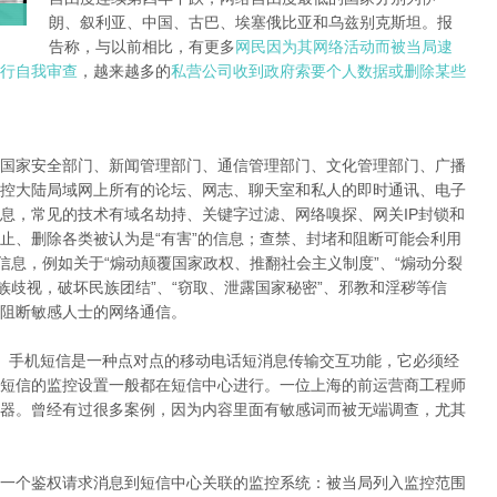
朗、叙利亚、中国、古巴、埃塞俄比亚和乌兹别克斯坦。报
告称，与以前相比，有更多
网民因为其网络活动而被当局逮
行自我审查
，越来越多的
私营公司收到政府索要个人数据或删除某些
国家安全部门、新闻管理部门、通信管理部门、文化管理部门、广播
控大陆局域网上所有的论坛、网志、聊天室和私人的即时通讯、电子
息，常见的技术有域名劫持、关键字过滤、网络嗅探、网关IP封锁和
止、删除各类被认为是“有害”的信息；查禁、封堵和阻断可能会利用
信息，例如关于“煽动颠覆国家政权、推翻社会主义制度”、“煽动分裂
族歧视，破坏民族团结”、“窃取、泄露国家秘密”、邪教和淫秽等信
阻断敏感人士的网络通信。
。手机短信是一种点对点的移动电话短消息传输交互功能，它必须经
短信的监控设置一般都在短信中心进行。一位上海的前运营商工程师
器。曾经有过很多案例，因为内容里面有敏感词而被无端调查，尤其
一个鉴权请求消息到短信中心关联的监控系统：被当局列入监控范围