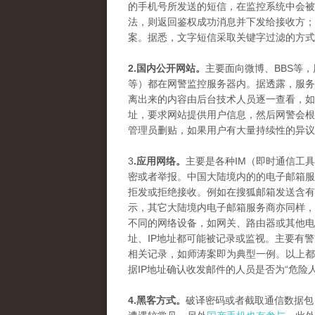
的手机号所发送的短信，在监控系统中会被
法，则返回鉴权成功消息并下发给接收方；
案。据悉，文字短信采取关键字过滤的方式
2.国内公开网站。
主要面向微博、BBS等
等）都在网警监控服务器内。据透露，服务
离出来的内容由后台技术人员逐一查看，如
址，要求网站提供用户信息，然后网警会根
管理员删贴，如果用户有大量持续性的异议
3
.应用网络。
主要是各种IM（即时通信工
密或者举报。中国大陆境内的的电子邮箱服
拒发或拒绝接收。例如在搜狐邮箱发送含有
示，其它大陆境内电子邮箱服务商亦同样，
不同的网络设备，如网关、路由器或其他电
址、IP地址都可能被记录或监视。主要有
相关记录，如师涛案即为典型一例。以上都
据IP地址确认收发邮件的人员是否为“危险
4.黑客方式。
破译密码或者截取通信数据包