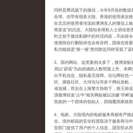
同样是腾讯旗下的微信，今年8月份的数据
全球。但早有很多大陆、香港的使用者反映
在北京的使用者传送給澳洲友人的微信上输入
再发送”的訊息。大陆知名维权人士胡佳曾
时之前于微信私聊中的对话内容，不由得令
使很快自行删除掉也会有存档，国保也曾要
私功能就是“摇一摇”查找附近同样安装了
3、国内网站。这类案例太多了，微博发帖
局以“辟谣”为由抓捕的人数明显上升。本
出手机信息，隐私毫无保障。论坛网站也一样
区、搜狐社区、大河论坛等多个网站发帖，
省追捕，而后在上海警方协助下，将王帅送
浪微博转发“占中”相关网贴被以涉嫌“寻衅
宪政的一个团体的创始人，因颠覆国家政权
4、电邮。大陆境内的电邮服务商都有严格
全。境外邮箱的安全程度取决于服务商与中
安部门提供了用户的个人信息，国安部从而