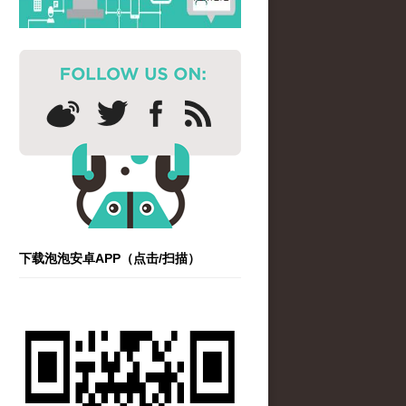
下载泡泡安卓APP（点击/扫描）