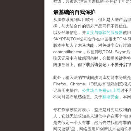
师涛，其被以“泄漏国家机密”罪判处十年监
最基础的自我保护
从操作系统到应用软件，但凡是大陆产品都
择，与大陆合作的境外产品同样不得信任。虽然
以及登录信息，并
直接与微软的服务器
使用
SKYPE与TOM公司合作在中国推出TOM
版本中加入了木马功能，对关键字实行过滤
contentfilter.exe，即使卸载TO
聊天记录中有敏感词条时，会根据关键字将
陆服务器上。
但下载后请切记：不要开启“
此外，输入法的在线同步词库功能本身就是
Firefox、Chrome、IE都支持“隐
记录历史操作。
公共场合免费wifi上网
时不
不同时发布敏感信息。关于
翻墙安全
，本网
专栏作家苏星河表示，监控是对宪法权利的
人，它就无法获知某人通信中存在哪个“敏
是先假定一个人有罪，然后去寻找他有罪的
网民监狱”里，网络应用和创新技术被粉饰得