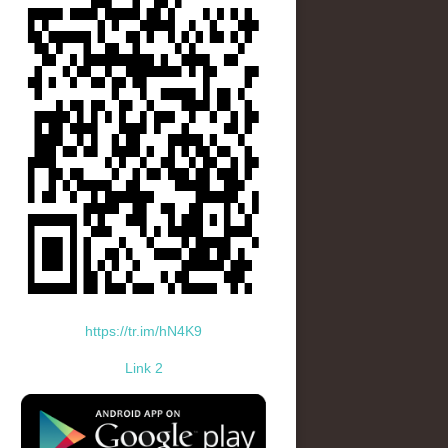
https://tr.im/hN4K9
Link 2
standard-icon-googleplay-app-store.png