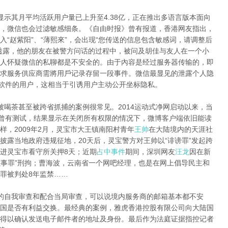
显示其月平均活跃用户量已上升至4.38亿，正在推出多语言版本面向
，微信也会过滤敏感细条。《自由时报》曾有报道，香港网友指出，
“赵紫阳”、“薄熙來”，会出现“您传送的信息包含敏感词，请调整后
透露，他的朋友在被警方问话的过程中，被问及胡佳与友人在一个小
人怀疑微信的私聊都是不安全的。由于內容是经过服务器传输的，即
求服务供应商需將用戶记录存留一段事件。微信最显见的泄露个人隐
该软件的用户，这相当于引诱用户主动公开坐标隐私。
被喝茶甚至被跨省抓捕的案例很常见。2014运动式净网启动以来，当
网曾有测试，结果显示在关闭所有权限的情况下，微博客户端依旧能读
，2009年2月，灵宝市大王镇南阳村青年
王帅
在大陆境内的天涯社
披露当地政府违规征地，20天后，灵宝警方对王帅以“诽谤罪”发起跨
进灵宝市看守所关押8天；近期
占中事件
期间，深圳网友
汪龙
因在新
滋事罪”刑拘；曹海波，云南省一个网吧经理，也是在网上倡导民主和
罪被判处8年监禁……
的自我审查和配合当局审查，可以说境内服务商的邮箱基本都不安
国是否有利益交换。最经典的案例，雅虎香港控股有限公司向大陆国
得以确认发送电子邮件者的地址及身份。最后作为法庭证据指控记者