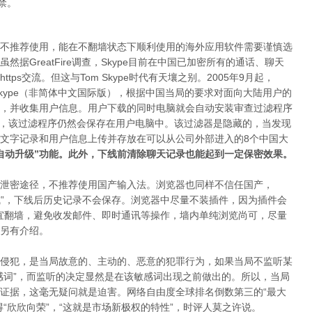
禁。
不推荐使用，能在不翻墙状态下顺利使用的海外应用软件需要谨慎选
据GreatFire调查，Skype目前在中国已加密所有的通话、聊天
https交流。但这与Tom Skype时代有天壤之别。2005年9月起，
-Skype（非简体中文国际版），根据中国当局的要求对面向大陆用户的
，并收集用户信息。用户下载的同时电脑就会自动安装审查过滤程序
M- Skype后，该过滤程序仍然会保存在用户电脑中。该过滤器是隐藏的，当发现
文字记录和用户信息上传并存放在可以从公司外部进入的8个中国大
自动升级”功能。此外，下线前清除聊天记录也能起到一定保密效果。
泄密途径，不推荐使用国产输入法。浏览器也同样不信任国产，
私浏览模式”，下线后历史记录不会保存。浏览器中尽量不装插件，因为插件会
宜翻墙，避免收发邮件、即时通讯等操作，墙内单纯浏览尚可，尽量
另有介绍。
侵犯，是当局故意的、主动的、恶意的犯罪行为，如果当局不监听某
感词”，而监听的决定显然是在该敏感词出现之前做出的。所以，当局
证据，这毫无疑问就是迫害。网络自由度全球排名倒数第三的“最大
“欣欣向荣”，“这就是市场新极权的特性”，时评人莫之许说。