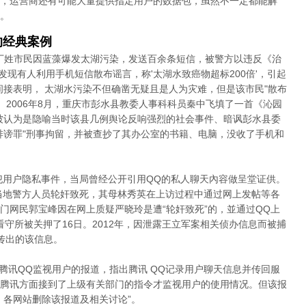
，运营商还有可能大量提供指定用户的数据包，虽然不一定都能解
。
的经典案例
名丁姓市民因蓝藻爆发太湖污染，发送百余条短信，被警方以违反《治
"发现有人利用手机短信散布谣言，称'太湖水致癌物超标200倍'，引起
间接表明， 太湖水污染不但确凿无疑且是人为灾难，但是该市民"散布
 2006年8月，重庆市彭水县教委人事科科员秦中飞填了一首《沁园
被认为是隐喻当时该县几例舆论反响强烈的社会事件、暗讽彭水县委
诽谤罪"刑事拘留，并被查抄了其办公室的书籍、电脑，没收了手机和
侵犯用户隐私事件，当局曾经公开引用QQ的私人聊天內容做呈堂证供。
遭当地警方人员轮奸致死，其母林秀英在上访过程中通过网上发帖等各
门网民郭宝峰因在网上质疑严晓玲是遭“轮奸致死”的，並通过QQ上
看守所被关押了16日。2012年，因泄露王立军案相关侦办信息而被捕
传出的该信息。
篇腾讯QQ监视用户的报道，指出腾讯 QQ记录用户聊天信息并传回服
腾讯方面接到了上级有关部门的指令才监视用户的使用情况。但该报
，各网站删除该报道及相关讨论”。