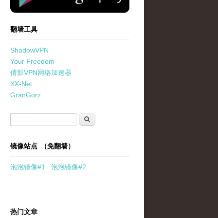
翻墙工具
ShadowVPN
Your Freedom
倩影VPN网络加速器
XX-Net
GranGorz
搜索表单
搜索
镜像站点 （免翻墙）
泡泡
镜像
#1
泡泡
镜像#2
热门文章