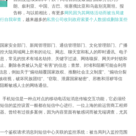
朗、叙利亚、中国、古巴、埃塞俄比亚和乌兹别克斯坦。报
告称，与以前相比，有更多
网民因为其网络活动而被当局逮
行自我审查
，越来越多的
私营公司收到政府索要个人数据或删除某些
国家安全部门、新闻管理部门、通信管理部门、文化管理部门、广播
控大陆局域网上所有的论坛、网志、聊天室和私人的即时通讯、电子
息，常见的技术有域名劫持、关键字过滤、网络嗅探、网关IP封锁和
止、删除各类被认为是“有害”的信息；查禁、封堵和阻断可能会利用
信息，例如关于“煽动颠覆国家政权、推翻社会主义制度”、“煽动分裂
族歧视，破坏民族团结”、“窃取、泄露国家秘密”、邪教和淫秽等信
阻断敏感人士的网络通信。
。手机短信是一种点对点的移动电话短消息传输交互功能，它必须经
短信的监控设置一般都在短信中心进行。一位上海的前运营商工程师
器。曾经有过很多案例，因为内容里面有敏感词而被无端调查，尤其
一个鉴权请求消息到短信中心关联的监控系统：被当局列入监控范围