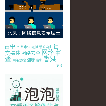
占中
社
台湾
审查
微博
新闻自由
网络审
交媒体
网络安全
查
香港
翻墙
网络监控
隐私
更多
pao-pao-banner-mirror-site-120814.jpg