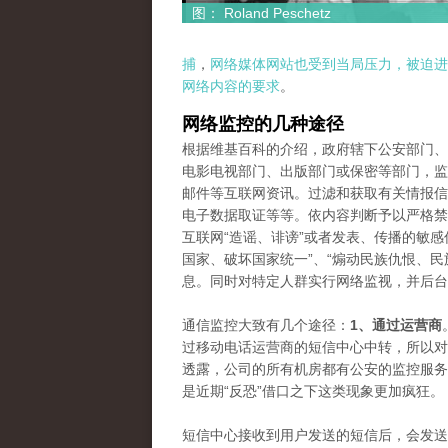
图： Roland Peschetz
捕
，
网络媒体网站也受到当局压力，被迫进
网络内容的要求
。
网络监控的几种途径
根据维基百科的介绍，政府辖下公安部门、
电影电视部门、出版部门或保密等部门，监
邮件等互联网资讯。过滤和获取有关情报信
电子数据取证等等。依内容判断予以严格禁
互联网“造谣、诽谤”或者发表、传播的敏感
国家、破坏国家统一”、“煽动民族仇恨、民
息。同时对特定人群实行网络监视，并后台
通信监控大致有几个途径：
1、通过运营商
过移动电话运营商的短信中心中转，所以对
透露，公司的所有机房都有公安的监控服务
是近期“反恐”借口之下这类现象更加疯狂。
短信中心接收到用户发送的短信后，会发送