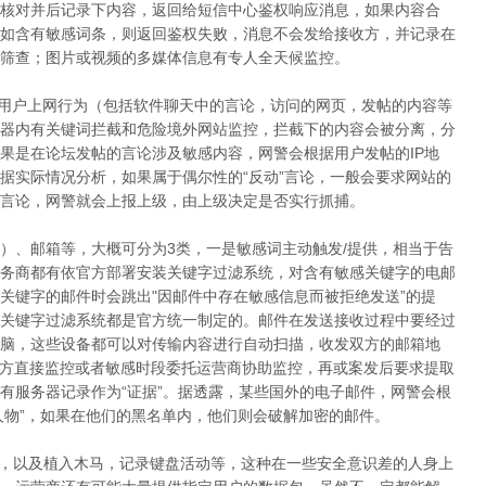
核对并后记录下内容，返回给短信中心鉴权响应消息，如果内容合
如含有敏感词条，则返回鉴权失败，消息不会发给接收方，并记录在
筛查；图片或视频的多媒体信息有专人全天候监控。
，用户上网行为（包括软件聊天中的言论，访问的网页，发帖的内容等
器内有关键词拦截和危险境外网站监控，拦截下的内容会被分离，分
果是在论坛发帖的言论涉及敏感内容，网警会根据用户发帖的IP地
据实际情况分析，如果属于偶尔性的“反动”言论，一般会要求网站的
言论，网警就会上报上级，由上级决定是否实行抓捕。
具）、邮箱等，大概可分为3类，一是敏感词主动触发/提供，相当于告
务商都有依官方部署安装关键字过滤系统，对含有敏感关键字的电邮
关键字的邮件时会跳出"因邮件中存在敏感信息而被拒绝发送”的提
关键字过滤系统都是官方统一制定的。邮件在发送接收过程中要经过
脑，这些设备都可以对传输内容进行自动扫描，收发双方的邮箱地
警方直接监控或者敏感时段委托运营商协助监控，再或案发后要求提取
有服务器记录作为“证据”。据透露，某些国外的电子邮件，网警会根
人物”，如果在他们的黑名单内，他们则会破解加密的邮件。
，以及植入木马，记录键盘活动等，这种在一些安全意识差的人身上