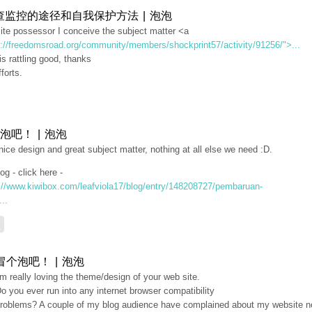
查监控的途径和自我保护方法 | 泡泡
ite possessor I conceive the subject matter <a
p://freedomsroad.org/community/members/shockprint57/activity/91256/">...
s rattling good, thanks
fforts.
泡吧！ | 泡泡
nice design and great subject matter, nothing at all else we need :D.
og - click here -
://www.kiwibox.com/leafviola17/blog/entry/148208727/pembaruan-
...
复
冒个泡吧！ | 泡泡
'm really loving the theme/design of your web site.
o you ever run into any internet browser compatibility
roblems? A couple of my blog audience have complained about my website n