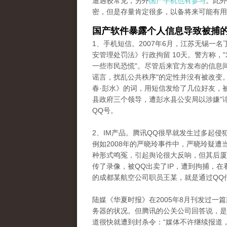
遭遇较常见，另外
国产手机也有参与
。此外
密，但是存量肯定很多，以备将来可能有用
国产软件暴露个人信息导致被捕
1、手机短信。2007年6月，江苏无锡一
安管理处罚法》行政拘留 10天。警方称，
一些市民恐慌"。尽管后来官方发布的信息
谣言，扰乱公共秩序"的定性并没有被改变。
春·彭水》的词，用短信发给了几位好友，
县政府三个领导，遭彭水县公安局以涉嫌"
QQ号。
2、IM产品。腾讯QQ很早就发生过多起
例如2008年的严晓玲事件中，严晓玲疑
种形式鸣冤，引起舆论很大反响，但其后厦
传了录像，被QQ出卖了IP，遭到拘捕，在
的成都某航空公司职员王某，就是通过QQ
陆媒《华夏时报》在2005年8月刊发过一
务器的状况。但腾讯的公关公司回答说，是
道很快就遭到封杀令：“媒体不许继续报道