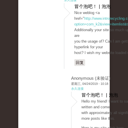
永久连接
冒个泡吧！ | 泡泡
Nice weblog <a
href="
http://www.introrecycling
option=com_k2&view=itemlist&t
Additionally your site so much 
are
you the usage of? Can I am gett
hyperlink for your
host? I wish my website loaded u
回复
Anonymous (未验证)
星期三, 04/24/2019 - 10:18
永久连接
冒个泡吧！ | 泡泡
Hello my friend! I want to s
written and come
with approximately all signifi
more posts like this.
Here is my site click here -