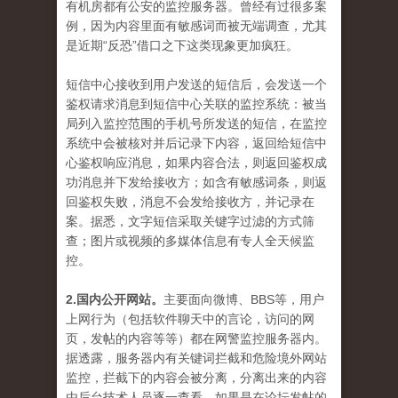
有机房都有公安的监控服务器。曾经有过很多案
例，因为内容里面有敏感词而被无端调查，尤其
是近期“反恐”借口之下这类现象更加疯狂。
短信中心接收到用户发送的短信后，会发送一个
鉴权请求消息到短信中心关联的监控系统：被当
局列入监控范围的手机号所发送的短信，在监控
系统中会被核对并后记录下内容，返回给短信中
心鉴权响应消息，如果内容合法，则返回鉴权成
功消息并下发给接收方；如含有敏感词条，则返
回鉴权失败，消息不会发给接收方，并记录在
案。据悉，文字短信采取关键字过滤的方式筛
查；图片或视频的多媒体信息有专人全天候监
控。
2.国内公开网站。
主要面向微博、BBS等，用户
上网行为（包括软件聊天中的言论，访问的网
页，发帖的内容等等）都在网警监控服务器内。
据透露，服务器内有关键词拦截和危险境外网站
监控，拦截下的内容会被分离，分离出来的内容
由后台技术人员逐一查看，如果是在论坛发帖的