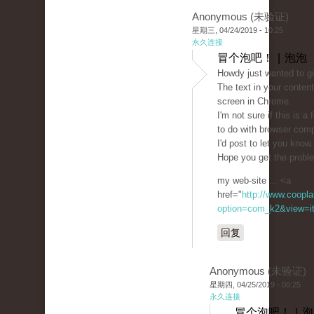
Anonymous (未验证)
星期三, 04/24/2019 - 10:25
永久连接
冒个泡吧！ | 泡泡
Howdy just wanted to g
The text in your conten
screen in Chrome.
I'm not sure if this is 
to do with browser compa
I'd post to let you know
Hope you get the probl
my web-site ... <a
href="
http://www.coopla
option=com_k2&view=it
回复
Anonymous (未验证)
星期四, 04/25/2019 - 00:25
永久连接
冒个泡吧！ | 