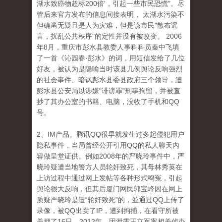
湖水致癌物超标200倍'，引起一些市民恐慌"。尽
管后来官方发布的信息间接表明， 太湖水污染不
但确凿无疑且是人为灾难，但是该市民"散布谣
言，扰乱公共秩序"的定性并没有被改变。 2006
年8月，重庆市彭水县教委人事科科员秦中飞填
了一首《沁园春·彭水》的词，用短信发给了几位
好友，被认为是隐喻当时该县几例舆论反响强烈
的社会事件、暗讽彭水县委县政府三个领导，遭
彭水县公安局以涉嫌"诽谤罪"刑事拘留，并被查
抄了其办公室的书籍、电脑，没收了手机和QQ
号。
2、IM产品。腾讯QQ很早就发生过多起侵犯用户
隐私事件，当局曾经公开引用QQ的私人聊天內
容做呈堂证供。例如2008年的严晓玲事件中，严
晓玲疑遭当地警方人员轮奸致死，其母林秀英在
上访过程中通过网上发帖等各种形式鸣冤，引起
舆论很大反响，但其后厦门网民郭宝峰因在网上
质疑严晓玲是遭“轮奸致死”的，並通过QQ上传了
录像，被QQ出卖了IP，遭到拘捕，在看守所被
关押了16日。2012年，因泄露王立军案相关侦办