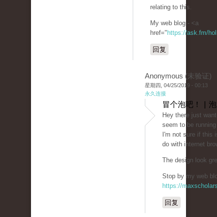
relating to this.
My web blog - <a
href="
https://ask.fm/ho
回复
Anonymous (未验证)
星期四, 04/25/2019 - 00:13
永久连接
冒个泡吧！ | 
Hey there just want
seem to be running 
I'm not sure if this
do with internet bro
The design look gr
Stop by my web blog
https://maxschola
回复