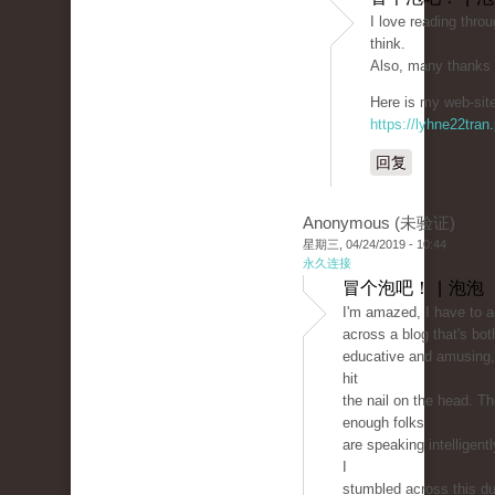
I love reading throu
think.
Also, many thanks 
Here is my web-site
https://lyhne22tran
回复
Anonymous (未验证)
星期三, 04/24/2019 - 10:44
永久连接
冒个泡吧！ | 泡泡
I'm amazed, I have to 
across a blog that's bot
educative and amusing, 
hit
the nail on the head. T
enough folks
are speaking intelligent
I
stumbled across this du