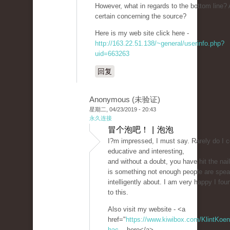
However, what in regards to the bottom line?
certain concerning the source?
Here is my web site click here -
http://163.22.51.138/~general/userinfo.php?
uid=663263
回复
Anonymous (未验证)
星期二, 04/23/2019 - 20:43
永久连接
冒个泡吧！ | 泡泡
I?m impressed, I must say. Rarely do I 
educative and interesting,
and without a doubt, you have hit the na
is something not enough people are spea
intelligently about. I am very happy I fou
to this.
Also visit my website - <a
href="
https://www.kiwibox.com/KlintKoeni
bac...
here</a>