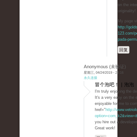
on the inte
originality!
My page vi
http://gol
123.com/p
pada-perma
回复
Anonymous (未验证)
星期三, 04/24/2019 - 23:16
永久连接
冒个泡吧！ | 泡泡
I'm truly enjoying the d
It's a very easy on th
enjoyable for me to co
href="
http://www.vetrio
option=com_k2&view=ite
you hire out a develope
Great work!