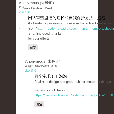
Anonymous (未验证)
星期二, 04/23/2019 - 09:02
永久连接
网络审查监控的途径和自我保护方法 | 泡泡
As I website possessor I conceive the subject matter <a
href="
http://freedomsroad.org/community/members/shockpri
is rattling good, thanks
for your efforts.
回复
Anonymous (未验证)
星期二, 04/23/2019 - 09:03
永久连接
冒个泡吧！ | 泡泡
Real nice design and great subject matter, nothing at 
my blog - click here -
https://www.kiwibox.com/leafviola17/blog/entry/1482
回复