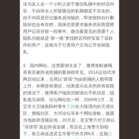
佳与友人在一个小时之前于微信私聊中的对话内
容，不由得令人怀疑微信的私聊都是不安全的。
由于內容是经过服务器传输的，即使很快自行删
除掉也会有存档，国保也曾要求服务供应商需將
用戶记录存留一段事件。微信最显见的泄露个人
隐私功能就是“摇一摇”查找附近同样安装了该软
件的用户，这相当于引诱用户主动公开坐标隐
私。
3、国内网站。这类案例太多了，微博发帖被喝
茶甚至被跨省抓捕的案例很常见。2014运动式净
网启动以来，当局以“辟谣”为由抓捕的人数明显
上升。本网曾有测试，结果显示在关闭所有权限
的情况下，微博客户端依旧能读出手机信息，隐
私毫无保障。论坛网站也一样，2009年2月，灵
宝市大王镇南阳村青年
王帅
在大陆境内的天涯社
区、搜狐社区、大河论坛等多个网站发帖，披露
当地政府违规征地，20天后，灵宝警方对王帅以
“诽谤罪”发起跨省追捕，而后在上海警方协助
下，将王帅送进灵宝市看守所关押8天；近期
占