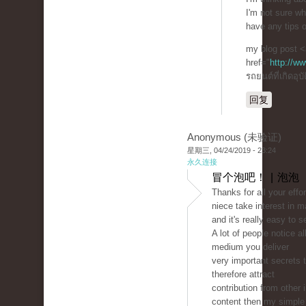
I'm not sure wh
have any tips 
my blog post <
href="
http://w
รถยนต์ที่เกิดอุบ
回复
Anonymous (未验证)
星期三, 04/24/2019 - 23:24
永久连接
冒个泡吧！ | 泡泡
Thanks for all your effo
niece take interest in m
and it's really easy to 
A lot of people notice a
medium you deliver
very important secrets 
therefore attract
contribution from other 
content then my simple 