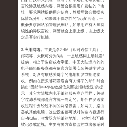
言论涉及敏感内容，网警会根据用户发帖的IP地
址，要求网站提供用户信息，然后网警会根据实
际情况分析，如果属于偶尔性的“反动”言论，一
般会要求网站的管理员删贴，如果用户有大量持
续性的异议言论，网警就会上报上级，由上级决
定是否实行抓捕。
3
.应用网络。
主要是各种IM（即时通信工具）、
邮箱等，大概可分为3类，一是敏感词主动触发/
提供，相当于告密或者举报。中国大陆境内的的
电子邮箱服务商都有依官方部署安装关键字过滤
系统，对含有敏感关键字的电邮拒发或拒绝接
收。例如在搜狐邮箱发送含有关键字的邮件时会
跳出"因邮件中存在敏感信息而被拒绝发送”的提
示，其它大陆境内电子邮箱服务商亦同样，关键
字过滤系统都是官方统一制定的。邮件在发送接
收过程中要经过不同的网络设备，如网关、路由
器或其他电脑，这些设备都可以对传输内容进行
自动扫描，收发双方的邮箱地址、IP地址都可能
被记录或监视。主要有警方直接监控或者敏感时