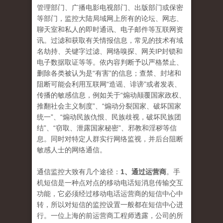
管理部门、广播电影电视部门、出版部门或保密
等部门，监控大陆局域网上所有的论坛、网志、
聊天室和私人的即时通讯、电子邮件等互联网资
讯。过滤和获取有关情报信息，常见的技术有域
名劫持、关键字过滤、网络嗅探、网关IP封锁和
电子数据取证等等。依内容判断予以严格禁止、
删除各类被认为是“有害”的信息；查禁、封堵和
阻断可能会利用互联网“造谣、诽谤”或者发表、
传播的敏感信息，例如关于“煽动颠覆国家政权、
推翻社会主义制度”、“煽动分裂国家、破坏国家
统一”、“煽动民族仇恨、民族歧视，破坏民族团
结”、“窃取、泄露国家秘密”、邪教和淫秽等信
息。同时对特定人群实行网络监视，并后台阻断
敏感人士的网络通信。
通信监控大致有几个途径：
1、通过运营商
。手
机短信是一种点对点的移动电话短消息传输交互
功能，它必须经过移动电话运营商的短信中心中
转，所以对短信的监控设置一般都在短信中心进
行。一位上海的前运营商工程师透露，公司的所