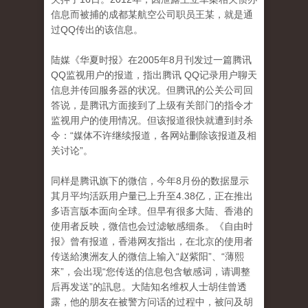
信息而被捕的成都某航空公司职员王某，就是通
过QQ传出的该信息。
陆媒《华夏时报》在2005年8月刊发过一篇腾讯
QQ监视用户的报道，指出腾讯 QQ记录用户聊天
信息并传回服务器的状况。但腾讯的公关公司回
答说，是腾讯方面接到了上级有关部门的指令才
监视用户的使用情况。但该报道很快就遭到封杀
令：“媒体不许继续报道，各网站删除该报道及相
关讨论”。
同样是腾讯旗下的微信，今年8月份的数据显示
其月平均活跃用户量已上升至4.38亿，正在推出
多语言版本面向全球。但早有很多大陆、香港的
使用者反映，微信也会过滤敏感细条。《自由时
报》曾有报道，香港网友指出，在北京的使用者
传送給澳洲友人的微信上输入“赵紫阳”、“薄熙
來”，会出现“您传送的信息包含敏感词，请调整
后再发送”的訊息。大陆知名维权人士胡佳曾透
露，他的朋友在被警方问话的过程中，被问及胡