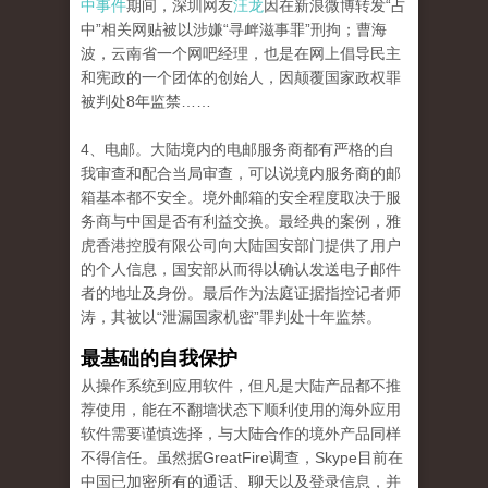
中事件
期间，深圳网友
汪龙
因在新浪微博转发“占
中”相关网贴被以涉嫌“寻衅滋事罪”刑拘；曹海
波，云南省一个网吧经理，也是在网上倡导民主
和宪政的一个团体的创始人，因颠覆国家政权罪
被判处8年监禁……
4、电邮。大陆境内的电邮服务商都有严格的自
我审查和配合当局审查，可以说境内服务商的邮
箱基本都不安全。境外邮箱的安全程度取决于服
务商与中国是否有利益交换。最经典的案例，雅
虎香港控股有限公司向大陆国安部门提供了用户
的个人信息，国安部从而得以确认发送电子邮件
者的地址及身份。最后作为法庭证据指控记者师
涛，其被以“泄漏国家机密”罪判处十年监禁。
最基础的自我保护
从操作系统到应用软件，但凡是大陆产品都不推
荐使用，能在不翻墙状态下顺利使用的海外应用
软件需要谨慎选择，与大陆合作的境外产品同样
不得信任。虽然据GreatFire调查，Skype目前在
中国已加密所有的通话、聊天以及登录信息，并