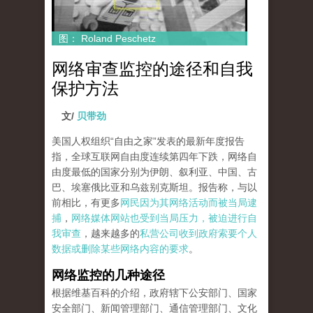
图： Roland Peschetz
网络审查监控的途径和自我
保护方法
文/
贝带劲
美国人权组织“自由之家”发表的最新年度报告
指，全球互联网自由度连续第四年下跌，网络自
由度最低的国家分别为伊朗、叙利亚、中国、古
巴、埃塞俄比亚和乌兹别克斯坦。报告称，与以
前相比，有更多
网民因为其网络活动而被当局逮
捕
，
网络媒体网站也受到当局压力，被迫进行自
我审查
，越来越多的
私营公司收到政府索要个人
数据或删除某些网络内容的要求
。
网络监控的几种途径
根据维基百科的介绍，政府辖下公安部门、国家
安全部门、新闻管理部门、通信管理部门、文化