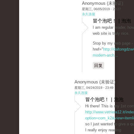
Anonymous (未验证)
星期三, 06/05/2019 - 20:27
永久连接
冒个泡吧！ | 泡泡
I am regular reader, how
web site is truly nice.
Stop by my web page -
href="
http://daltongdz
modern-arch...
回复
Anonymous (未验证)
星期三, 04/24/2019 - 23:49
永久连接
冒个泡吧！ | 泡泡
Hi there! This is my 1st co
http://www.vetriera12.it/ind
option=com_k2&view=itemli
so I just wanted to give a q
I really enjoy reading