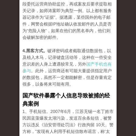
段委托运营商协助监控，再或案发后要求提取相
关记录，如师涛案即为典型一例。以上都有服务
器记录作为“证据”。据透露，某些国外的电子邮
件，网警会根据IP地址确认收发邮件的人员是否
为“危险人物”，如果在他们的黑名单内，他们则
会破解加密的邮件。
4.黑客方式。
破译密码或者截取通信数据包，以
及植入木马，记录键盘活动等，这种在一些安全
意识差的人身上遭遇较常见，另外
国产手机也有
参与
。此外，运营商还有可能大量提供指定用户
的数据包，虽然不一定都能解密，但是存量肯定
很多，以备将来可能有用。
国产软件暴露个人信息导致被捕的经
典案例
1、手机短信。2007年6月，江苏无锡一名丁姓市
民因蓝藻爆发太湖污染，发送百余条短信，被警
方以违反《治安管理处罚法》行政拘留 10天。警
方称，"发现有人利用手机短信散布谣言，称'太