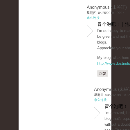
Anonymous (未验证)
星期四, 04/25/2019 - 00:14
永久连接
冒个泡吧！ | 
I'm so happy to rea
be given and not th
blogs.
Appreciate your sha
My blog; click here 
http://www.dostind
回复
Anonymous (未验
星期四, 04/25/2019 - 00:
永久连接
冒个泡吧！ 
I'm amazed, I 
blog that's equ
without a doubt