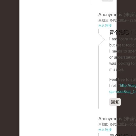
Anonymous (未验
星期三, 04/24/2019 - 23:
永久连接
冒个泡吧！ 
I am not sure w
but great topic.
I needs to spe
or understandin
was looking for
mission.
Feel free to s
href="
http://u
qa=user&qa_1=
回复
Anonymous (未验
星期四, 04/25/2019 - 00:
永久连接