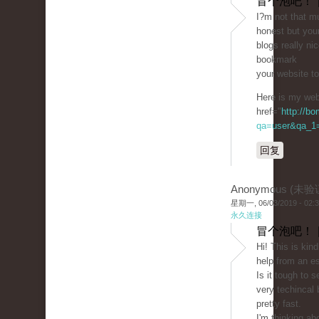
冒个泡吧！ 
I?m not that mu
honest but you
blogs really nic
bookmark
your website t
Here is my web 
href="
http://b
qa=user&qa_1=c
回复
Anonymous (未验
星期一, 06/03/2019 - 02:
永久连接
冒个泡吧！ 
Hi! This is kin
help from an es
Is it tough to 
very techincal 
pretty fast.
I'm thinking ab