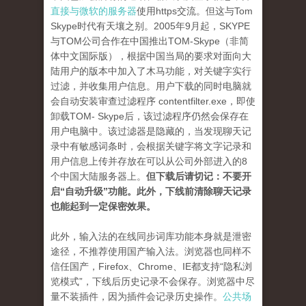
直接与微软的服务器
使用https交流。但这与Tom
Skype时代有天壤之别。2005年9月起，SKYPE
与TOM公司合作在中国推出TOM-Skype（非简
体中文国际版），根据中国当局的要求对面向大
陆用户的版本中加入了木马功能，对关键字实行
过滤，并收集用户信息。用户下载的同时电脑就
会自动安装审查过滤程序 contentfilter.exe，即使
卸载TOM- Skype后，该过滤程序仍然会保存在
用户电脑中。该过滤器是隐藏的，当发现聊天记
录中有敏感词条时，会根据关键字将文字记录和
用户信息上传并存放在可以从公司外部进入的8
个中国大陆服务器上。
但下载后请切记：不要开
启“自动升级”功能。此外，下线前清除聊天记录
也能起到一定保密效果。
此外，输入法的在线同步词库功能本身就是泄密
途径，不推荐使用国产输入法。浏览器也同样不
信任国产，Firefox、Chrome、IE都支持“隐私浏
览模式”，下线后历史记录不会保存。浏览器中尽
量不装插件，因为插件会记录历史操作。
公共场