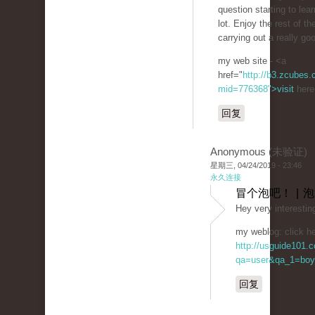
question starting to lear
lot. Enjoy the rest of th
carrying out a really goo
my web site - <a
href="
http://b3.zcubes
mid=776368">visit
here
回复
Anonymous (未验证)
星期三, 04/24/2019 - 23:46
永久连接
冒个泡吧！ | 
Hey very interestin
my weblog: click he
http://usguide101.
qa=user&qa_1=boy
回复