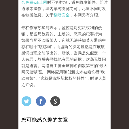
合免费wifi上网
时不宜翻墙，避免收发邮件、即时
通讯等操作，墙内单纯浏览尚可，尽量不同时发
布敏感信息。关于
翻墙安全
，本网另有介绍。
专栏作家苏星河表示，监控是对宪法权利的侵
犯，是当局故意的、主动的、恶意的犯罪行为，
如果当局不监听某人，它就无法获知某人通信中
存在哪个“敏感词”，而监听的决定显然是在该敏
感词出现之前做出的。所以，当局是先假定一个
人有罪，然后去寻找他有罪的证据，这毫无疑问
就是迫害。网络自由度全球排名倒数第三的“最大
网民监狱”里，网络应用和创新技术被粉饰得“欣
欣向荣”，“这就是市场新极权的特性”，时评人莫
之许说。
您可能感兴趣的文章