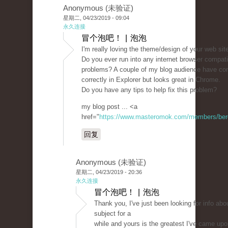
Anonymous (未验证)
星期二, 04/23/2019 - 09:04
永久连接
冒个泡吧！ | 泡泡
I'm really loving the theme/design of your web sit
Do you ever run into any internet browser compatib
problems? A couple of my blog audience have co
correctly in Explorer but looks great in Chrome.
Do you have any tips to help fix this problem?
my blog post ... <a
href="
https://www.masteromok.com/members/beret
回复
Anonymous (未验证)
星期二, 04/23/2019 - 20:36
永久连接
冒个泡吧！ | 泡泡
Thank you, I've just been looking for info abou
subject for a
while and yours is the greatest I've came upo