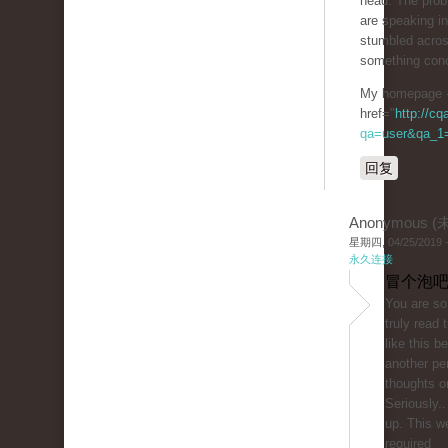
head. The prob
are speaking in
stumbled acros
something conc
My homepage 
href="
http://c
qa=user&qa_1=
回复
Anonymous 
星期四, 04/25/2019 -
永久连接
冒个泡吧
You are so 
truly read
like this b
another pe
thoughts on
Seriously..
up. This w
required