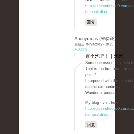
http://dunnrutledge0.curac
berhasil-di-cu...
回复
Anonymous (未验证)
星期三, 04/24/2019 - 10:23
永久连接
冒个泡吧！ | 泡泡
Someone essentially help to
That is the first time I fre
point?
I surprised with the researc
submit extraordinary.
Wonderful process!
My blog - visit here -
http://dunnrutledge0.curac
berhasil-di-cu...
回复