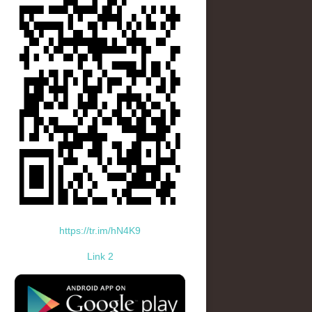
https://tr.im/hN4K9
Link 2
standard-icon-googleplay-app-store.png