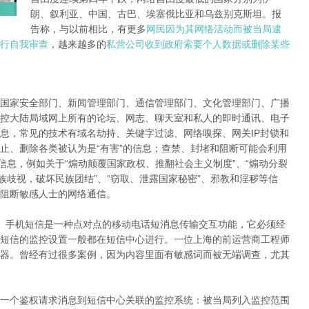
朗、叙利亚、中国、古巴、埃塞俄比亚和乌兹别克斯坦。报
告称，与以前相比，有更多
网民因为其网络活动而被当局逮
行自我审查
，越来越多的
私营公司收到政府索要个人数据或删除某些
国家安全部门、新闻管理部门、通信管理部门、文化管理部门、广播
控大陆局域网上所有的论坛、网志、聊天室和私人的即时通讯、电子
息，常见的技术有域名劫持、关键字过滤、网络嗅探、网关IP封锁和
止、删除各类被认为是“有害”的信息；查禁、封堵和阻断可能会利用
信息，例如关于“煽动颠覆国家政权、推翻社会主义制度”、“煽动分裂
族歧视，破坏民族团结”、“窃取、泄露国家秘密”、邪教和淫秽等信
阻断敏感人士的网络通信。
。手机短信是一种点对点的移动电话短消息传输交互功能，它必须经
短信的监控设置一般都在短信中心进行。一位上海的前运营商工程师
器。曾经有过很多案例，因为内容里面有敏感词而被无端调查，尤其
一个鉴权请求消息到短信中心关联的监控系统：被当局列入监控范围