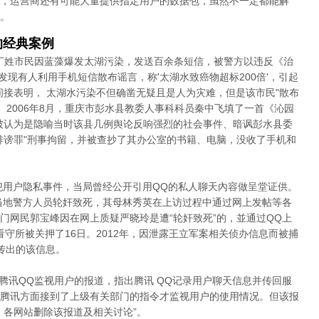
，运营商还有可能大量提供指定用户的数据包，虽然不一定都能解
。
的经典案例
名丁姓市民因蓝藻爆发太湖污染，发送百余条短信，被警方以违反《治
"发现有人利用手机短信散布谣言，称'太湖水致癌物超标200倍'，引起
间接表明， 太湖水污染不但确凿无疑且是人为灾难，但是该市民"散布
 2006年8月，重庆市彭水县教委人事科科员秦中飞填了一首《沁园
被认为是隐喻当时该县几例舆论反响强烈的社会事件、暗讽彭水县委
诽谤罪"刑事拘留，并被查抄了其办公室的书籍、电脑，没收了手机和
侵犯用户隐私事件，当局曾经公开引用QQ的私人聊天內容做呈堂证供。
遭当地警方人员轮奸致死，其母林秀英在上访过程中通过网上发帖等各
门网民郭宝峰因在网上质疑严晓玲是遭“轮奸致死”的，並通过QQ上
看守所被关押了16日。2012年，因泄露王立军案相关侦办信息而被捕
传出的该信息。
篇腾讯QQ监视用户的报道，指出腾讯 QQ记录用户聊天信息并传回服
腾讯方面接到了上级有关部门的指令才监视用户的使用情况。但该报
，各网站删除该报道及相关讨论”。