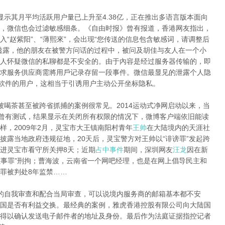
显示其月平均活跃用户量已上升至4.38亿，正在推出多语言版本面向
，微信也会过滤敏感细条。《自由时报》曾有报道，香港网友指出，
“赵紫阳”、“薄熙來”，会出现“您传送的信息包含敏感词，请调整后
透露，他的朋友在被警方问话的过程中，被问及胡佳与友人在一个小
人怀疑微信的私聊都是不安全的。由于內容是经过服务器传输的，即
求服务供应商需將用戶记录存留一段事件。微信最显见的泄露个人隐
该软件的用户，这相当于引诱用户主动公开坐标隐私。
被喝茶甚至被跨省抓捕的案例很常见。2014运动式净网启动以来，当
网曾有测试，结果显示在关闭所有权限的情况下，微博客户端依旧能读
，2009年2月，灵宝市大王镇南阳村青年
王帅
在大陆境内的天涯社
披露当地政府违规征地，20天后，灵宝警方对王帅以“诽谤罪”发起跨
进灵宝市看守所关押8天；近期
占中事件
期间，深圳网友
汪龙
因在新
滋事罪”刑拘；曹海波，云南省一个网吧经理，也是在网上倡导民主和
罪被判处8年监禁……
的自我审查和配合当局审查，可以说境内服务商的邮箱基本都不安
国是否有利益交换。最经典的案例，雅虎香港控股有限公司向大陆国
得以确认发送电子邮件者的地址及身份。最后作为法庭证据指控记者