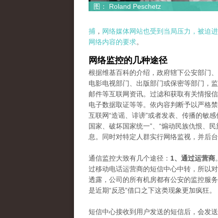
图： Roland Peschetz
捕
，
网络媒体网站也受到当局压力，被迫进
网络内容的要求
。
网络监控的几种途径
根据维基百科的介绍，政府辖下公安部门、
电影电视部门、出版部门或保密等部门，监
邮件等互联网资讯。过滤和获取有关情报信
电子数据取证等等。依内容判断予以严格禁
互联网“造谣、诽谤”或者发表、传播的敏感
国家、破坏国家统一”、“煽动民族仇恨、民
息。同时对特定人群实行网络监视，并后台
通信监控大致有几个途径：
1、通过运营商
过移动电话运营商的短信中心中转，所以对
透露，公司的所有机房都有公安的监控服务
是近期“反恐”借口之下这类现象更加疯狂。
短信中心接收到用户发送的短信后，会发送