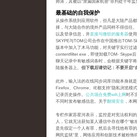
师涛，其被以“泄漏国家机密”罪判处十年监
最基础的自我保护
从操作系统到应用软件，但凡是大陆产品都
择，与大陆合作的境外产品同样不得信任。虽然
以及登录信息，并
直接与微软的服务器
使用
SKYPE与TOM公司合作在中国推出TOM
版本中加入了木马功能，对关键字实行过滤
contentfilter.exe，即使卸载TO
聊天记录中有敏感词条时，会根据关键字将
陆服务器上。
但下载后请切记：不要开启“
此外，输入法的在线同步词库功能本身就是
Firefox、Chrome、IE都支持“隐
记录历史操作。
公共场合免费wifi上网
时不
不同时发布敏感信息。关于
翻墙安全
，本网
专栏作家苏星河表示，监控是对宪法权利的
人，它就无法获知某人通信中存在哪个“敏
是先假定一个人有罪，然后去寻找他有罪的
网民监狱”里，网络应用和创新技术被粉饰得