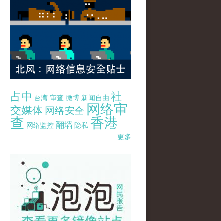
占中
社
台湾
审查
微博
新闻自由
网络审
交媒体
网络安全
查
香港
翻墙
网络监控
隐私
更多
pao-pao-banner-mirror-site-120814.jpg