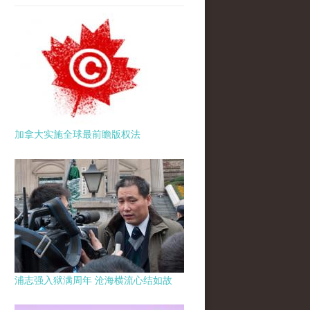
加拿大实施全球最前瞻版权法
浦志强入狱满周年 沧海横流心结如故