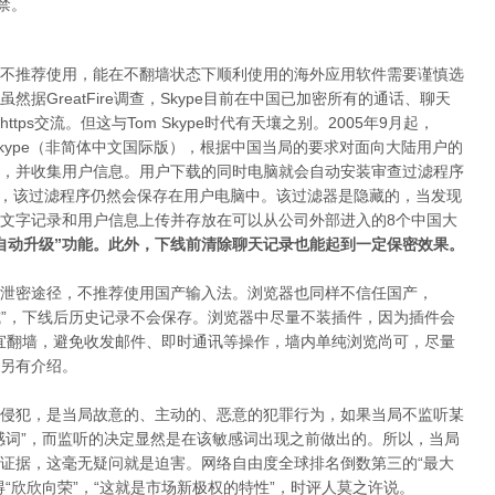
禁。
不推荐使用，能在不翻墙状态下顺利使用的海外应用软件需要谨慎选
据GreatFire调查，Skype目前在中国已加密所有的通话、聊天
https交流。但这与Tom Skype时代有天壤之别。2005年9月起，
-Skype（非简体中文国际版），根据中国当局的要求对面向大陆用户的
，并收集用户信息。用户下载的同时电脑就会自动安装审查过滤程序
M- Skype后，该过滤程序仍然会保存在用户电脑中。该过滤器是隐藏的，当发现
文字记录和用户信息上传并存放在可以从公司外部进入的8个中国大
自动升级”功能。此外，下线前清除聊天记录也能起到一定保密效果。
泄密途径，不推荐使用国产输入法。浏览器也同样不信任国产，
私浏览模式”，下线后历史记录不会保存。浏览器中尽量不装插件，因为插件会
宜翻墙，避免收发邮件、即时通讯等操作，墙内单纯浏览尚可，尽量
另有介绍。
侵犯，是当局故意的、主动的、恶意的犯罪行为，如果当局不监听某
感词”，而监听的决定显然是在该敏感词出现之前做出的。所以，当局
证据，这毫无疑问就是迫害。网络自由度全球排名倒数第三的“最大
“欣欣向荣”，“这就是市场新极权的特性”，时评人莫之许说。