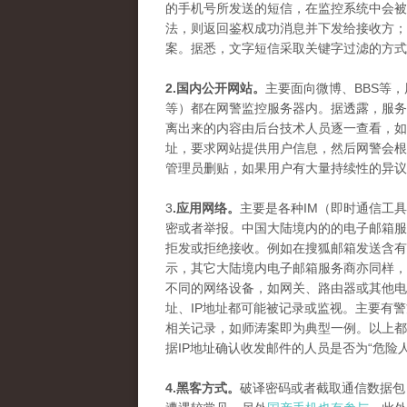
的手机号所发送的短信，在监控系统中会被
法，则返回鉴权成功消息并下发给接收方；
案。据悉，文字短信采取关键字过滤的方式
2.国内公开网站。
主要面向微博、BBS等
等）都在网警监控服务器内。据透露，服务
离出来的内容由后台技术人员逐一查看，如
址，要求网站提供用户信息，然后网警会根
管理员删贴，如果用户有大量持续性的异议
3
.应用网络。
主要是各种IM（即时通信工
密或者举报。中国大陆境内的的电子邮箱服
拒发或拒绝接收。例如在搜狐邮箱发送含有
示，其它大陆境内电子邮箱服务商亦同样，
不同的网络设备，如网关、路由器或其他电
址、IP地址都可能被记录或监视。主要有
相关记录，如师涛案即为典型一例。以上都
据IP地址确认收发邮件的人员是否为“危险
4.黑客方式。
破译密码或者截取通信数据包