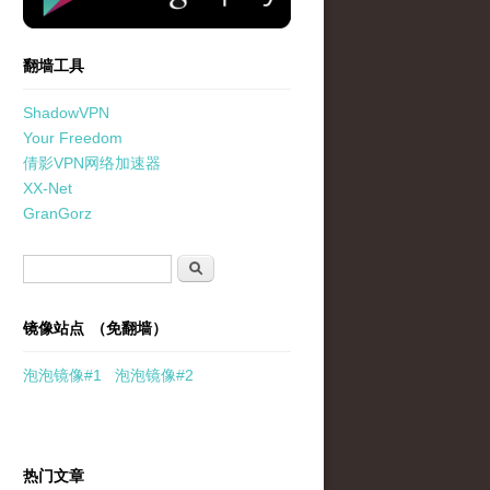
翻墙工具
ShadowVPN
Your Freedom
倩影VPN网络加速器
XX-Net
GranGorz
搜索表单
搜索
镜像站点 （免翻墙）
泡泡
镜像
#1
泡泡
镜像#2
热门文章