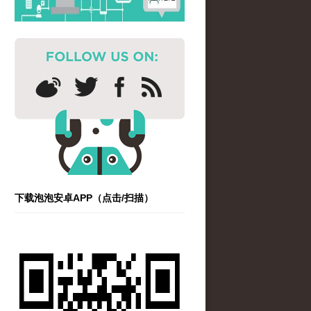
下载泡泡安卓APP（点击/扫描）