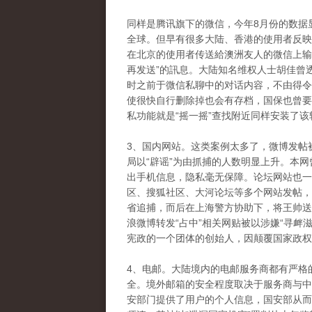
同样是腾讯旗下的微信，今年8月份的数据
全球。但早有很多大陆、香港的使用者反映
在北京的使用者传送給澳洲友人的微信上输入
再发送”的訊息。大陆知名维权人士胡佳曾
时之前于微信私聊中的对话内容，不由得令
使很快自行删除掉也会有存档，国保也曾要
私功能就是“摇一摇”查找附近同样安装了
3、国内网站。这类案例太多了，微博发帖
局以“辟谣”为由抓捕的人数明显上升。本
出手机信息，隐私毫无保障。论坛网站也一样
区、搜狐社区、大河论坛等多个网站发帖，
省追捕，而后在上海警方协助下，将王帅送
浪微博转发“占中”相关网贴被以涉嫌“寻衅
宪政的一个团体的创始人，因颠覆国家政权
4、电邮。大陆境内的电邮服务商都有严格
全。境外邮箱的安全程度取决于服务商与中
安部门提供了用户的个人信息，国安部从而