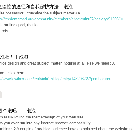
查监控的途径和自我保护方法 | 泡泡
ite possessor I conceive the subject matter <a
p://freedomsroad.org/community/members/shockprint57/activity/91256/">...
s rattling good, thanks
fforts.
泡吧！ | 泡泡
nice design and great subject matter, nothing at all else we need :D.
og - click here -
://www.kiwibox.com/leafviola17/blog/entry/148208727/pembaruan-
...
复
冒个泡吧！ | 泡泡
'm really loving the theme/design of your web site.
o you ever run into any internet browser compatibility
roblems? A couple of my blog audience have complained about my website n