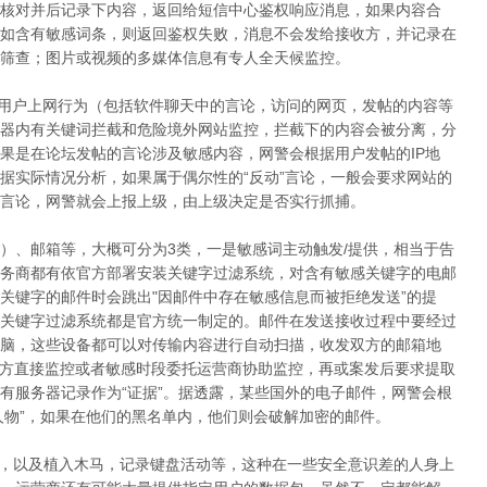
核对并后记录下内容，返回给短信中心鉴权响应消息，如果内容合
如含有敏感词条，则返回鉴权失败，消息不会发给接收方，并记录在
筛查；图片或视频的多媒体信息有专人全天候监控。
，用户上网行为（包括软件聊天中的言论，访问的网页，发帖的内容等
器内有关键词拦截和危险境外网站监控，拦截下的内容会被分离，分
果是在论坛发帖的言论涉及敏感内容，网警会根据用户发帖的IP地
据实际情况分析，如果属于偶尔性的“反动”言论，一般会要求网站的
言论，网警就会上报上级，由上级决定是否实行抓捕。
具）、邮箱等，大概可分为3类，一是敏感词主动触发/提供，相当于告
务商都有依官方部署安装关键字过滤系统，对含有敏感关键字的电邮
关键字的邮件时会跳出"因邮件中存在敏感信息而被拒绝发送”的提
关键字过滤系统都是官方统一制定的。邮件在发送接收过程中要经过
脑，这些设备都可以对传输内容进行自动扫描，收发双方的邮箱地
警方直接监控或者敏感时段委托运营商协助监控，再或案发后要求提取
有服务器记录作为“证据”。据透露，某些国外的电子邮件，网警会根
人物”，如果在他们的黑名单内，他们则会破解加密的邮件。
，以及植入木马，记录键盘活动等，这种在一些安全意识差的人身上