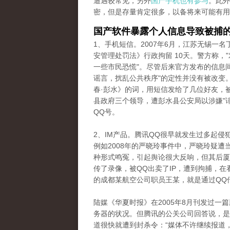
遭遇较常见，另外
国产手机也有参与
。此外
密，但是存量肯定很多，以备将来可能有用
国产软件暴露个人信息导致被捕
1、手机短信。2007年6月，江苏无锡一
安管理处罚法》行政拘留 10天。警方称，
一些市民恐慌"。尽管后来官方发布的信息
谣言，扰乱公共秩序"的定性并没有被改变。
春·彭水》的词，用短信发给了几位好友，
县政府三个领导，遭彭水县公安局以涉嫌"
QQ号。
2、IM产品。腾讯QQ很早就发生过多起
例如2008年的严晓玲事件中，严晓玲疑
种形式鸣冤，引起舆论很大反响，但其后厦
传了录像，被QQ出卖了IP，遭到拘捕，在
的成都某航空公司职员王某，就是通过QQ
陆媒《华夏时报》在2005年8月刊发过一
务器的状况。但腾讯的公关公司回答说，是
道很快就遭到封杀令：“媒体不许继续报道