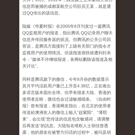
信息而被捕的成都某航空公司职员王某，就是通
过QQ传出的该信息。
陆媒《华夏时报》在2005年8月刊发过一篇腾讯
QQ监视用户的报道，指出腾讯 QQ记录用户聊天
信息并传回服务器的状况。但腾讯的公关公司回
答说，是腾讯方面接到了上级有关部门的指令才
监视用户的使用情况。但该报道很快就遭到封杀
令：“媒体不许继续报道，各网站删除该报道及相
关讨论”。
同样是腾讯旗下的微信，今年8月份的数据显示
其月平均活跃用户量已上升至4.38亿，正在推出
多语言版本面向全球。但早有很多大陆、香港的
使用者反映，微信也会过滤敏感细条。《自由时
报》曾有报道，香港网友指出，在北京的使用者
传送給澳洲友人的微信上输入“赵紫阳”、“薄熙
來”，会出现“您传送的信息包含敏感词，请调整
后再发送”的訊息。大陆知名维权人士胡佳曾透
露，他的朋友在被警方问话的过程中，被问及胡