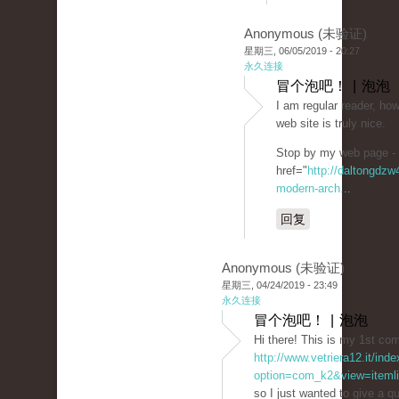
Anonymous (未验证)
星期三, 06/05/2019 - 20:27
永久连接
冒个泡吧！ | 泡泡
I am regular reader, how
web site is truly nice.
Stop by my web page -
href="
http://daltongdz
modern-arch...
回复
Anonymous (未验证)
星期三, 04/24/2019 - 23:49
永久连接
冒个泡吧！ | 泡泡
Hi there! This is my 1st co
http://www.vetriera12.it/ind
option=com_k2&view=itemli
so I just wanted to give a q