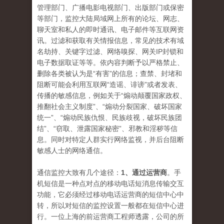
管理部门、广播电影电视部门、出版部门或保密
等部门，监控大陆局域网上所有的论坛、网志、
聊天室和私人的即时通讯、电子邮件等互联网资
讯。过滤和获取有关情报信息，常见的技术有域
名劫持、关键字过滤、网络嗅探、网关IP封锁和
电子数据取证等等。依内容判断予以严格禁止、
删除各类被认为是“有害”的信息；查禁、封堵和
阻断可能会利用互联网“造谣、诽谤”或者发表、
传播的敏感信息，例如关于“煽动颠覆国家政权、
推翻社会主义制度”、“煽动分裂国家、破坏国家
统一”、“煽动民族仇恨、民族歧视，破坏民族团
结”、“窃取、泄露国家秘密”、邪教和淫秽等信
息。同时对特定人群实行网络监视，并后台阻断
敏感人士的网络通信。
通信监控大致有几个途径：
1、通过运营商
。手
机短信是一种点对点的移动电话短消息传输交互
功能，它必须经过移动电话运营商的短信中心中
转，所以对短信的监控设置一般都在短信中心进
行。一位上海的前运营商工程师透露，公司的所