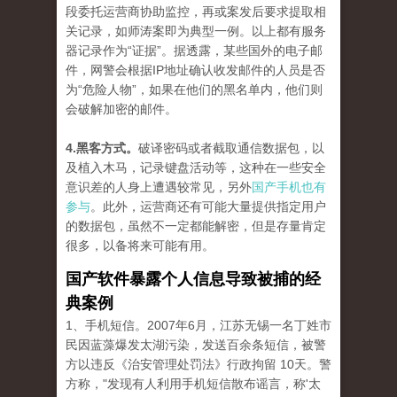
段委托运营商协助监控，再或案发后要求提取相
关记录，如师涛案即为典型一例。以上都有服务
器记录作为“证据”。据透露，某些国外的电子邮
件，网警会根据IP地址确认收发邮件的人员是否
为“危险人物”，如果在他们的黑名单内，他们则
会破解加密的邮件。
4.黑客方式。
破译密码或者截取通信数据包，以
及植入木马，记录键盘活动等，这种在一些安全
意识差的人身上遭遇较常见，另外
国产手机也有
参与
。此外，运营商还有可能大量提供指定用户
的数据包，虽然不一定都能解密，但是存量肯定
很多，以备将来可能有用。
国产软件暴露个人信息导致被捕的经
典案例
1、手机短信。2007年6月，江苏无锡一名丁姓市
民因蓝藻爆发太湖污染，发送百余条短信，被警
方以违反《治安管理处罚法》行政拘留 10天。警
方称，"发现有人利用手机短信散布谣言，称'太