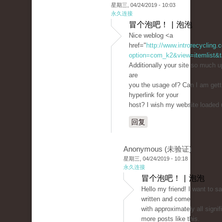
星期三, 04/24/2019 - 10:03
永久连接
冒个泡吧！ | 泡泡
Nice weblog <a
href="
http://www.introrecycling
option=com_k2&view=itemlist&t
Additionally your site so much 
are
you the usage of? Can I am gett
hyperlink for your
host? I wish my website loaded u
回复
Anonymous (未验证)
星期三, 04/24/2019 - 10:18
永久连接
冒个泡吧！ | 泡泡
Hello my friend! I want to s
written and come
with approximately all signifi
more posts like this.