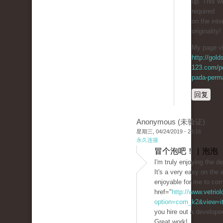
up. This w
required
on the inte
originality!
My page vi
http://gol
123.com/p
pada-perma
回复
Anonymous (未验证)
星期三, 04/24/2019 - 23:16
永久连接
冒个泡吧！ | 泡泡
I'm truly enjoying the d
It's a very easy on th
enjoyable for me to co
href="
http://www.vetrio
option=com_k2&view=ite
you hire out a develope
Great work!