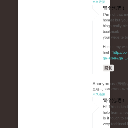
永久连接
冒个泡吧！ 
I?m not that mu
honest but you
blogs really nic
bookmark
your website t
Here is my web 
href="
http://b
qa=user&qa_1=c
回复
Anonymous (未验
星期一, 06/03/2019 - 02:
永久连接
冒个泡吧！ 
Hi! This is kin
help from an es
Is it tough to 
very techincal 