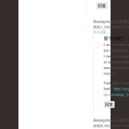
回复
Anonymous (未验
星期三, 04/24/2019 - 23:
永久连接
冒个泡吧！ 
I am not sure w
but great topic.
I needs to spe
or understandin
was looking for
mission.
Feel free to s
href="
http://u
qa=user&qa_1=
回复
Anonymous (未验
星期四, 04/25/2019 - 00: