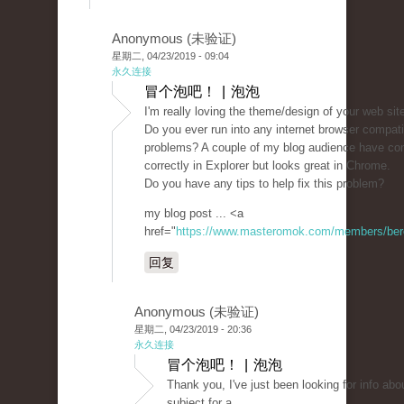
Anonymous (未验证)
星期二, 04/23/2019 - 09:04
永久连接
冒个泡吧！ | 泡泡
I'm really loving the theme/design of your web sit
Do you ever run into any internet browser compatib
problems? A couple of my blog audience have co
correctly in Explorer but looks great in Chrome.
Do you have any tips to help fix this problem?
my blog post ... <a
href="
https://www.masteromok.com/members/beret
回复
Anonymous (未验证)
星期二, 04/23/2019 - 20:36
永久连接
冒个泡吧！ | 泡泡
Thank you, I've just been looking for info abou
subject for a