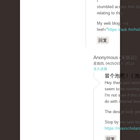
I
stumbled across this du
relating to this.
My web blog - <a
href="
https://ask.fm/ho
回复
Anonymous (未验证)
星期四, 04/25/2019 - 00:13
永久连接
冒个泡吧！ | 
Hey there just want
seem to be running 
I'm not sure if this
do with internet bro
The design look gr
Stop by my web blog
https://maxschola
回复