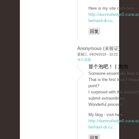
Here is my site click here -
http://dunnrutledge0.curac
berhasil-di-cu...
回复
Anonymous (未验证)
星期三, 04/24/2019 - 10:23
永久连接
冒个泡吧！ | 泡泡
Someone essentially help to
That is the first time I fre
point?
I surprised with the researc
submit extraordinary.
Wonderful process!
My blog - visit here -
http://dunnrutledge0.curac
berhasil-di-cu...
回复