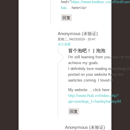
href="
https://www.kiwibox.com/KlintKoeni
bac...
here</a>
回复
Anonymous (未验证)
星期二, 04/23/2019 - 20:47
永久连接
冒个泡吧！ | 泡泡
I'm still learning from you, but I'm try
achieve my goals.
I definitely love reading everything th
posted on your website.Keep the
aarticles coming. I loved it!
My website ... click here -
http://www.ihub.vn/index.php?
qa=user&qa_1=hanleyhanley84
回复
Anonymous (未验证)