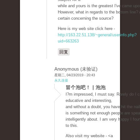
while and yours is the greatest I've came upo
However, what in regards to the bottom line?
certain concerning the source?
Here is my web site click here -
http://163.22.51.138/~general/userinfo.php?
uid=663263
回复
Anonymous (未验证)
星期二, 04/23/2019 - 20:43
永久连接
冒个泡吧！ | 泡泡
I?m impressed, I must say. Rarely do I 
educative and interesting,
and without a doubt, you have hit the na
is something not enough people are spea
intelligently about. I am very happy I fou
to this.
Also visit my website - <a