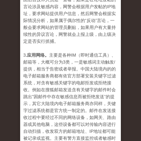
言论涉及敏感内容，网警会根据用户发帖的IP地
址，要求网站提供用户信息，然后网警会根据实
际情况分析，如果属于偶尔性的“反动”言论，一
般会要求网站的管理员删贴，如果用户有大量持
续性的异议言论，网警就会上报上级，由上级决
定是否实行抓捕。
3
.应用网络。
主要是各种IM（即时通信工具）、
邮箱等，大概可分为3类，一是敏感词主动触发/
提供，相当于告密或者举报。中国大陆境内的的
电子邮箱服务商都有依官方部署安装关键字过滤
系统，对含有敏感关键字的电邮拒发或拒绝接
收。例如在搜狐邮箱发送含有关键字的邮件时会
跳出"因邮件中存在敏感信息而被拒绝发送”的提
示，其它大陆境内电子邮箱服务商亦同样，关键
字过滤系统都是官方统一制定的。邮件在发送接
收过程中要经过不同的网络设备，如网关、路由
器或其他电脑，这些设备都可以对传输内容进行
自动扫描，收发双方的邮箱地址、IP地址都可能
被记录或监视。主要有警方直接监控或者敏感时