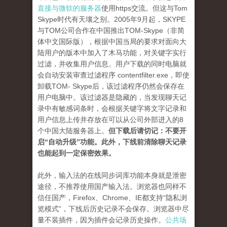
直接与微软的服务器
使用https交流。但这与Tom
Skype时代有天壤之别。2005年9月起，SKYPE
与TOM公司合作在中国推出TOM-Skype（非简
体中文国际版），根据中国当局的要求对面向大
陆用户的版本中加入了木马功能，对关键字实行
过滤，并收集用户信息。用户下载的同时电脑就
会自动安装审查过滤程序 contentfilter.exe，即使
卸载TOM- Skype后，该过滤程序仍然会保存在
用户电脑中。该过滤器是隐藏的，当发现聊天记
录中有敏感词条时，会根据关键字将文字记录和
用户信息上传并存放在可以从公司外部进入的8
个中国大陆服务器上。
但下载后请切记：不要开
启“自动升级”功能。此外，下线前清除聊天记录
也能起到一定保密效果。
此外，输入法的在线同步词库功能本身就是泄密
途径，不推荐使用国产输入法。浏览器也同样不
信任国产，Firefox、Chrome、IE都支持“隐私浏
览模式”，下线后历史记录不会保存。浏览器中尽
量不装插件，因为插件会记录历史操作。
公共场