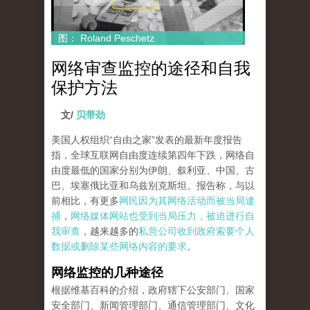
图： Roland Peschetz
网络审查监控的途径和自我
保护方法
文/
贝带劲
美国人权组织“自由之家”发表的最新年度报告
指，全球互联网自由度连续第四年下跌，网络自
由度最低的国家分别为伊朗、叙利亚、中国、古
巴、埃塞俄比亚和乌兹别克斯坦。报告称，与以
前相比，有更多
网民因为其网络活动而被当局逮
捕
，
网络媒体网站也受到当局压力，被迫进行自
我审查
，越来越多的
私营公司收到政府索要个人
数据或删除某些网络内容的要求
。
网络监控的几种途径
根据维基百科的介绍，政府辖下公安部门、国家
安全部门、新闻管理部门、通信管理部门、文化