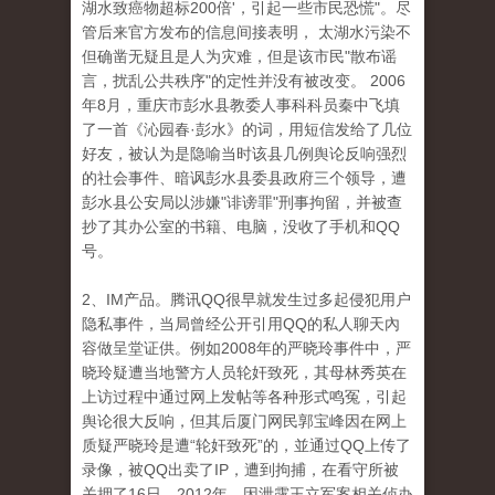
湖水致癌物超标200倍'，引起一些市民恐慌"。尽
管后来官方发布的信息间接表明， 太湖水污染不
但确凿无疑且是人为灾难，但是该市民"散布谣
言，扰乱公共秩序"的定性并没有被改变。 2006
年8月，重庆市彭水县教委人事科科员秦中飞填
了一首《沁园春·彭水》的词，用短信发给了几位
好友，被认为是隐喻当时该县几例舆论反响强烈
的社会事件、暗讽彭水县委县政府三个领导，遭
彭水县公安局以涉嫌"诽谤罪"刑事拘留，并被查
抄了其办公室的书籍、电脑，没收了手机和QQ
号。
2、IM产品。腾讯QQ很早就发生过多起侵犯用户
隐私事件，当局曾经公开引用QQ的私人聊天內
容做呈堂证供。例如2008年的严晓玲事件中，严
晓玲疑遭当地警方人员轮奸致死，其母林秀英在
上访过程中通过网上发帖等各种形式鸣冤，引起
舆论很大反响，但其后厦门网民郭宝峰因在网上
质疑严晓玲是遭“轮奸致死”的，並通过QQ上传了
录像，被QQ出卖了IP，遭到拘捕，在看守所被
关押了16日。2012年，因泄露王立军案相关侦办