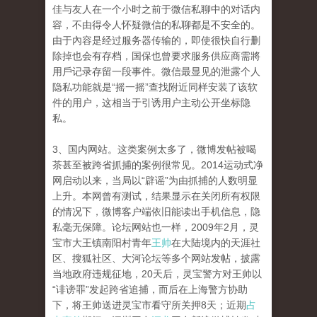
佳与友人在一个小时之前于微信私聊中的对话内
容，不由得令人怀疑微信的私聊都是不安全的。
由于內容是经过服务器传输的，即使很快自行删
除掉也会有存档，国保也曾要求服务供应商需將
用戶记录存留一段事件。微信最显见的泄露个人
隐私功能就是“摇一摇”查找附近同样安装了该软
件的用户，这相当于引诱用户主动公开坐标隐
私。
3、国内网站。这类案例太多了，微博发帖被喝
茶甚至被跨省抓捕的案例很常见。2014运动式净
网启动以来，当局以“辟谣”为由抓捕的人数明显
上升。本网曾有测试，结果显示在关闭所有权限
的情况下，微博客户端依旧能读出手机信息，隐
私毫无保障。论坛网站也一样，2009年2月，灵
宝市大王镇南阳村青年
王帅
在大陆境内的天涯社
区、搜狐社区、大河论坛等多个网站发帖，披露
当地政府违规征地，20天后，灵宝警方对王帅以
“诽谤罪”发起跨省追捕，而后在上海警方协助
下，将王帅送进灵宝市看守所关押8天；近期
占