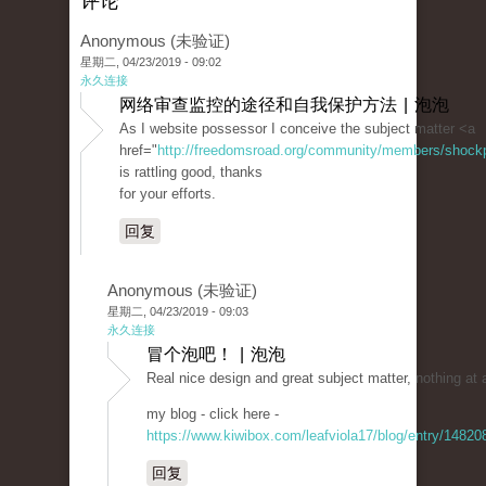
评论
Anonymous (未验证)
星期二, 04/23/2019 - 09:02
永久连接
网络审查监控的途径和自我保护方法 | 泡泡
As I website possessor I conceive the subject matter <a
href="
http://freedomsroad.org/community/members/shockpri
is rattling good, thanks
for your efforts.
回复
Anonymous (未验证)
星期二, 04/23/2019 - 09:03
永久连接
冒个泡吧！ | 泡泡
Real nice design and great subject matter, nothing at 
my blog - click here -
https://www.kiwibox.com/leafviola17/blog/entry/1482
回复