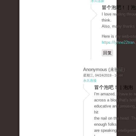
永久连接
冒个泡吧！ | 
I love reading throu
think.
Also, many thanks 
Here is my web-site
https://lyhne22tran
回复
Anonymous (未验证)
星期三, 04/24/2019 - 10:44
永久连接
冒个泡吧！ | 泡泡
I'm amazed, I have to 
across a blog that's bot
educative and amusing, 
hit
the nail on the head. T
enough folks
are speaking intelligent