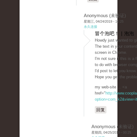
Anonymous (未验证)
星期三, 04/24/2019 - 10:25
永久连接
冒个泡吧！ | 泡泡
Howdy just wanted to g
The text in your conten
screen in Chrome.
I'm not sure if this is 
to do with browser compa
I'd post to let you know
Hope you get the probl
my web-site ... <a
href="
http://www.coopla
option=com_k2&view=it
回复
Anonymous (未验证)
星期四, 04/25/2019 - 00:25