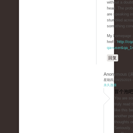
without a doubt
head. The prob
are speaking in
stumbled acros
something conc
My homepage 
href="
http://c
qa=user&qa_1=
回复
Anonymous 
星期四, 04/25/2019 -
永久连接
冒个泡吧
You are so 
truly read
like this b
another pe
thoughts on
Seriously..