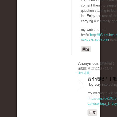
contribution from other 
content then my simple 
question starting to lear
lot. Enjoy the rest of th
carrying out a really goo
my web site - <a
href="
http://b3.zcubes
mid=776368">visit
here
回复
Anonymous (未验证)
星期三, 04/24/2019 - 23:46
永久连接
冒个泡吧！ | 
Hey very interestin
my weblog: click he
http://usguide101.
qa=user&qa_1=boy
回复