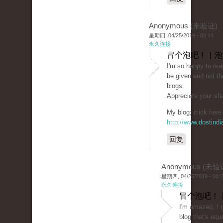
Anonymous (未验证)
星期四, 04/25/2019 - 00:14
永久连接
冒个泡吧！ | 
I'm so happy to rea
be given and not th
blogs.
Appreciate your sha
My blog; click here 
http://www.dostind
回复
Anonymous (未验
星期四, 04/25/2019 - 00:
永久连接
冒个泡吧！ 
I'm amazed, I 
blog that's equ