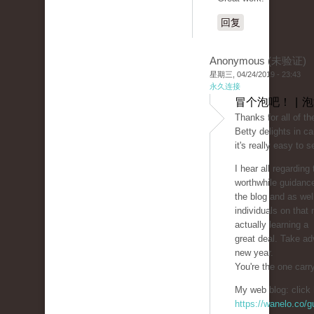
回复
Anonymous (未验证)
星期三, 04/24/2019 - 23:43
永久连接
冒个泡吧！ | 
Thanks for all of th
Betty delights in ca
it's really easy to 
I hear all regardin
worthwhile guidanc
the blog and as wel
individuals on that
actually learning a
great deal. Take ad
new year.
You're the one carr
My web blog: click 
https://wanelo.co/