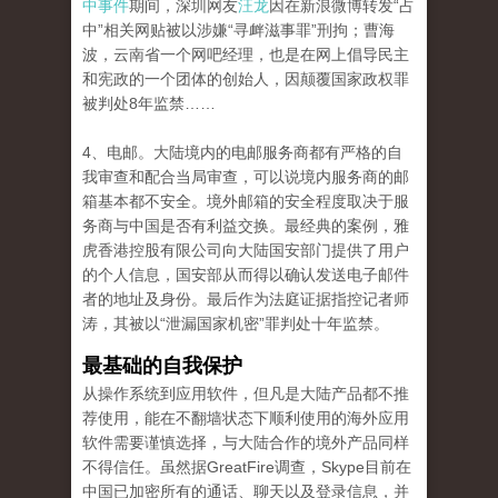
中事件
期间，深圳网友
汪龙
因在新浪微博转发“占
中”相关网贴被以涉嫌“寻衅滋事罪”刑拘；曹海
波，云南省一个网吧经理，也是在网上倡导民主
和宪政的一个团体的创始人，因颠覆国家政权罪
被判处8年监禁……
4、电邮。大陆境内的电邮服务商都有严格的自
我审查和配合当局审查，可以说境内服务商的邮
箱基本都不安全。境外邮箱的安全程度取决于服
务商与中国是否有利益交换。最经典的案例，雅
虎香港控股有限公司向大陆国安部门提供了用户
的个人信息，国安部从而得以确认发送电子邮件
者的地址及身份。最后作为法庭证据指控记者师
涛，其被以“泄漏国家机密”罪判处十年监禁。
最基础的自我保护
从操作系统到应用软件，但凡是大陆产品都不推
荐使用，能在不翻墙状态下顺利使用的海外应用
软件需要谨慎选择，与大陆合作的境外产品同样
不得信任。虽然据GreatFire调查，Skype目前在
中国已加密所有的通话、聊天以及登录信息，并