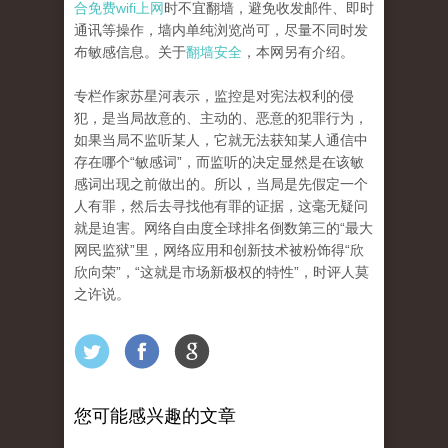
合免费wifi上网
时不宜翻墙，避免收发邮件、即时
通讯等操作，墙内单纯浏览尚可，尽量不同时发
布敏感信息。关于
翻墙安全
，本网另有介绍。
专栏作家苏星河表示，监控是对宪法权利的侵
犯，是当局故意的、主动的、恶意的犯罪行为，
如果当局不监听某人，它就无法获知某人通信中
存在哪个“敏感词”，而监听的决定显然是在该敏
感词出现之前做出的。所以，当局是先假定一个
人有罪，然后去寻找他有罪的证据，这毫无疑问
就是迫害。网络自由度全球排名倒数第三的“最大
网民监狱”里，网络应用和创新技术被粉饰得“欣
欣向荣”，“这就是市场新极权的特性”，时评人莫
之许说。
您可能感兴趣的文章