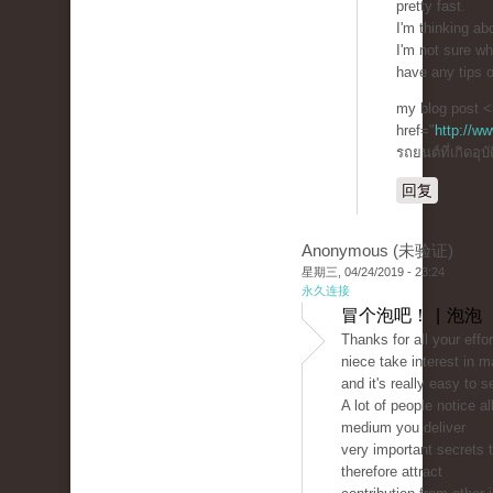
pretty fast.
I'm thinking ab
I'm not sure wh
have any tips 
my blog post <
href="
http://w
รถยนต์ที่เกิดอุบ
回复
Anonymous (未验证)
星期三, 04/24/2019 - 23:24
永久连接
冒个泡吧！ | 泡泡
Thanks for all your effo
niece take interest in m
and it's really easy to 
A lot of people notice a
medium you deliver
very important secrets 
therefore attract