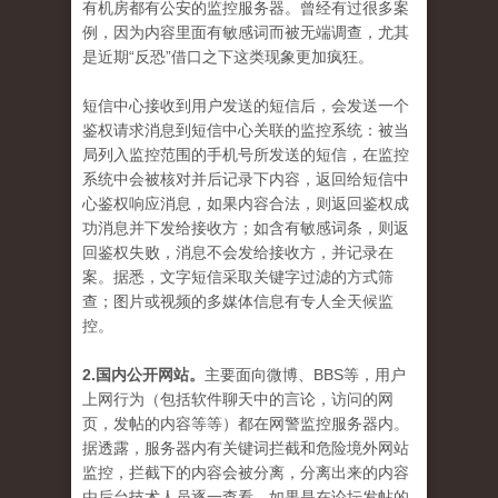
有机房都有公安的监控服务器。曾经有过很多案
例，因为内容里面有敏感词而被无端调查，尤其
是近期“反恐”借口之下这类现象更加疯狂。
短信中心接收到用户发送的短信后，会发送一个
鉴权请求消息到短信中心关联的监控系统：被当
局列入监控范围的手机号所发送的短信，在监控
系统中会被核对并后记录下内容，返回给短信中
心鉴权响应消息，如果内容合法，则返回鉴权成
功消息并下发给接收方；如含有敏感词条，则返
回鉴权失败，消息不会发给接收方，并记录在
案。据悉，文字短信采取关键字过滤的方式筛
查；图片或视频的多媒体信息有专人全天候监
控。
2.国内公开网站。
主要面向微博、BBS等，用户
上网行为（包括软件聊天中的言论，访问的网
页，发帖的内容等等）都在网警监控服务器内。
据透露，服务器内有关键词拦截和危险境外网站
监控，拦截下的内容会被分离，分离出来的内容
由后台技术人员逐一查看，如果是在论坛发帖的