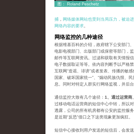
图： Roland Peschetz
捕
，
网络媒体网站也受到当局压力，被迫进
网络内容的要求
。
网络监控的几种途径
根据维基百科的介绍，政府辖下公安部门、
电影电视部门、出版部门或保密等部门，监
邮件等互联网资讯。过滤和获取有关情报信
电子数据取证等等。依内容判断予以严格禁
互联网“造谣、诽谤”或者发表、传播的敏感
国家、破坏国家统一”、“煽动民族仇恨、民
息。同时对特定人群实行网络监视，并后台
通信监控大致有几个途径：
1、通过运营商
过移动电话运营商的短信中心中转，所以对
透露，公司的所有机房都有公安的监控服务
是近期“反恐”借口之下这类现象更加疯狂。
短信中心接收到用户发送的短信后，会发送