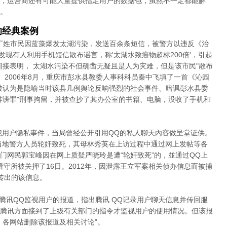
，运营商还有可能大量提供指定用户的数据包，虽然不一定都能解
。
的经典案例
名丁姓市民因蓝藻爆发太湖污染，发送百余条短信，被警方以违反《治
"发现有人利用手机短信散布谣言，称'太湖水致癌物超标200倍'，引起
间接表明， 太湖水污染不但确凿无疑且是人为灾难，但是该市民"散布
 2006年8月，重庆市彭水县教委人事科科员秦中飞填了一首《沁园
被认为是隐喻当时该县几例舆论反响强烈的社会事件、暗讽彭水县委
诽谤罪"刑事拘留，并被查抄了其办公室的书籍、电脑，没收了手机和
侵犯用户隐私事件，当局曾经公开引用QQ的私人聊天內容做呈堂证供。
遭当地警方人员轮奸致死，其母林秀英在上访过程中通过网上发帖等各
门网民郭宝峰因在网上质疑严晓玲是遭“轮奸致死”的，並通过QQ上
看守所被关押了16日。2012年，因泄露王立军案相关侦办信息而被捕
传出的该信息。
篇腾讯QQ监视用户的报道，指出腾讯 QQ记录用户聊天信息并传回服
腾讯方面接到了上级有关部门的指令才监视用户的使用情况。但该报
，各网站删除该报道及相关讨论”。