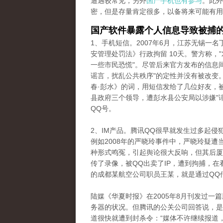
遭遇较常见，另外
国产手机也有参与
。此外
密，但是存量肯定很多，以备将来可能有用
国产软件暴露个人信息导致被捕
1、手机短信。2007年6月，江苏无锡一
安管理处罚法》行政拘留 10天。警方称，
一些市民恐慌"。尽管后来官方发布的信息
谣言，扰乱公共秩序"的定性并没有被改变。
春·彭水》的词，用短信发给了几位好友，
县政府三个领导，遭彭水县公安局以涉嫌"
QQ号。
2、IM产品。腾讯QQ很早就发生过多起
例如2008年的严晓玲事件中，严晓玲疑
种形式鸣冤，引起舆论很大反响，但其后厦
传了录像，被QQ出卖了IP，遭到拘捕，在
的成都某航空公司职员王某，就是通过QQ
陆媒《华夏时报》在2005年8月刊发过一
务器的状况。但腾讯的公关公司回答说，是
道很快就遭到封杀令：“媒体不许继续报道