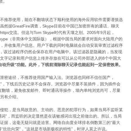
禁。
不推荐使用，能在不翻墙状态下顺利使用的海外应用软件需要谨慎选
据GreatFire调查，Skype目前在中国已加密所有的通话、聊天
https交流。但这与Tom Skype时代有天壤之别。2005年9月起，
-Skype（非简体中文国际版），根据中国当局的要求对面向大陆用户的
，并收集用户信息。用户下载的同时电脑就会自动安装审查过滤程序
M- Skype后，该过滤程序仍然会保存在用户电脑中。该过滤器是隐藏的，当发现
文字记录和用户信息上传并存放在可以从公司外部进入的8个中国大
自动升级”功能。此外，下线前清除聊天记录也能起到一定保密效果。
泄密途径，不推荐使用国产输入法。浏览器也同样不信任国产，
私浏览模式”，下线后历史记录不会保存。浏览器中尽量不装插件，因为插件会
宜翻墙，避免收发邮件、即时通讯等操作，墙内单纯浏览尚可，尽量
另有介绍。
侵犯，是当局故意的、主动的、恶意的犯罪行为，如果当局不监听某
感词”，而监听的决定显然是在该敏感词出现之前做出的。所以，当局
证据，这毫无疑问就是迫害。网络自由度全球排名倒数第三的“最大
“欣欣向荣”，“这就是市场新极权的特性”，时评人莫之许说。