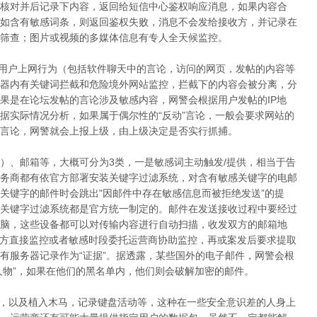
核对并后记录下内容，返回给短信中心鉴权响应消息，如果内容合
如含有敏感词条，则返回鉴权失败，消息不会发给接收方，并记录在
筛查；图片或视频的多媒体信息有专人全天候监控。
，用户上网行为（包括软件聊天中的言论，访问的网页，发帖的内容等
器内有关键词拦截和危险境外网站监控，拦截下的内容会被分离，分
果是在论坛发帖的言论涉及敏感内容，网警会根据用户发帖的IP地
据实际情况分析，如果属于偶尔性的“反动”言论，一般会要求网站的
言论，网警就会上报上级，由上级决定是否实行抓捕。
具）、邮箱等，大概可分为3类，一是敏感词主动触发/提供，相当于告
务商都有依官方部署安装关键字过滤系统，对含有敏感关键字的电邮
关键字的邮件时会跳出"因邮件中存在敏感信息而被拒绝发送”的提
关键字过滤系统都是官方统一制定的。邮件在发送接收过程中要经过
脑，这些设备都可以对传输内容进行自动扫描，收发双方的邮箱地
警方直接监控或者敏感时段委托运营商协助监控，再或案发后要求提取
有服务器记录作为“证据”。据透露，某些国外的电子邮件，网警会根
人物”，如果在他们的黑名单内，他们则会破解加密的邮件。
，以及植入木马，记录键盘活动等，这种在一些安全意识差的人身上