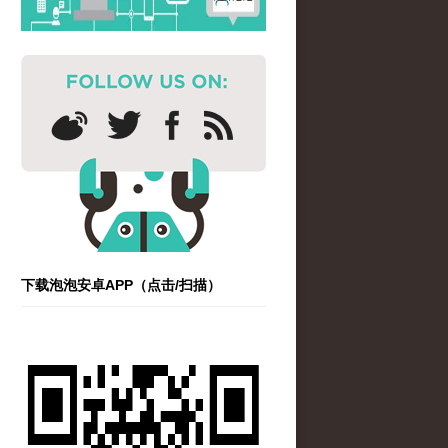
下载泡泡安卓APP（点击/扫描）