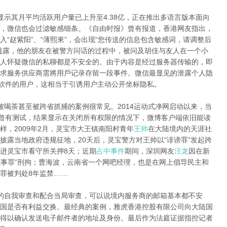
显示其月平均活跃用户量已上升至4.38亿，正在推出多语言版本面向
，微信也会过滤敏感细条。《自由时报》曾有报道，香港网友指出，
“赵紫阳”、“薄熙來”，会出现“您传送的信息包含敏感词，请调整后
透露，他的朋友在被警方问话的过程中，被问及胡佳与友人在一个小
人怀疑微信的私聊都是不安全的。由于內容是经过服务器传输的，即
求服务供应商需將用戶记录存留一段事件。微信最显见的泄露个人隐
该软件的用户，这相当于引诱用户主动公开坐标隐私。
被喝茶甚至被跨省抓捕的案例很常见。2014运动式净网启动以来，当
网曾有测试，结果显示在关闭所有权限的情况下，微博客户端依旧能读
，2009年2月，灵宝市大王镇南阳村青年
王帅
在大陆境内的天涯社
披露当地政府违规征地，20天后，灵宝警方对王帅以“诽谤罪”发起跨
进灵宝市看守所关押8天；近期
占中事件
期间，深圳网友
汪龙
因在新
滋事罪”刑拘；曹海波，云南省一个网吧经理，也是在网上倡导民主和
罪被判处8年监禁……
的自我审查和配合当局审查，可以说境内服务商的邮箱基本都不安
国是否有利益交换。最经典的案例，雅虎香港控股有限公司向大陆国
得以确认发送电子邮件者的地址及身份。最后作为法庭证据指控记者