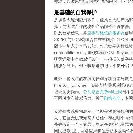
师涛，其被以“泄漏国家机密”罪判处十年监
最基础的自我保护
从操作系统到应用软件，但凡是大陆产品都
择，与大陆合作的境外产品同样不得信任。虽然
以及登录信息，并
直接与微软的服务器
使用
SKYPE与TOM公司合作在中国推出TOM
版本中加入了木马功能，对关键字实行过滤
contentfilter.exe，即使卸载TO
聊天记录中有敏感词条时，会根据关键字将
陆服务器上。
但下载后请切记：不要开启“
此外，输入法的在线同步词库功能本身就是
Firefox、Chrome、IE都支持“隐
记录历史操作。
公共场合免费wifi上网
时不
不同时发布敏感信息。关于
翻墙安全
，本网
专栏作家苏星河表示，监控是对宪法权利的
人，它就无法获知某人通信中存在哪个“敏
是先假定一个人有罪，然后去寻找他有罪的
网民监狱”里，网络应用和创新技术被粉饰得