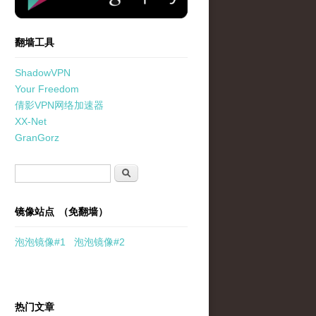
翻墙工具
ShadowVPN
Your Freedom
倩影VPN网络加速器
XX-Net
GranGorz
搜索表单
搜索
镜像站点 （免翻墙）
泡泡
镜像
#1
泡泡
镜像#2
热门文章