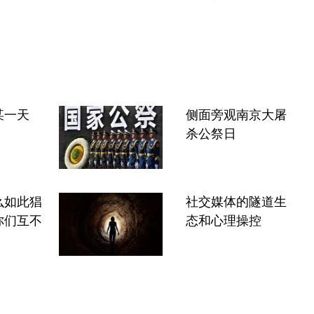
某一天
侧面旁观南京大屠
杀公祭日
么如此猖
社交媒体的隧道生
你们互不
态和心理操控