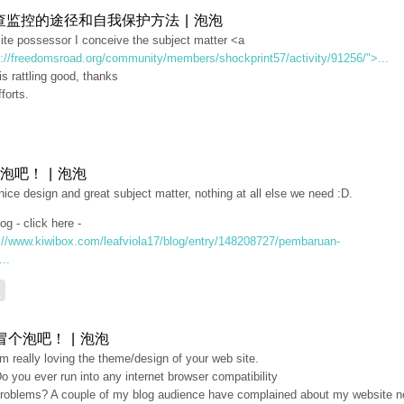
查监控的途径和自我保护方法 | 泡泡
ite possessor I conceive the subject matter <a
p://freedomsroad.org/community/members/shockprint57/activity/91256/">...
s rattling good, thanks
fforts.
泡吧！ | 泡泡
nice design and great subject matter, nothing at all else we need :D.
og - click here -
://www.kiwibox.com/leafviola17/blog/entry/148208727/pembaruan-
...
复
冒个泡吧！ | 泡泡
'm really loving the theme/design of your web site.
o you ever run into any internet browser compatibility
roblems? A couple of my blog audience have complained about my website n