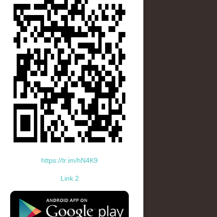
https://tr.im/hN4K9
Link 2
standard-icon-googleplay-app-store.png