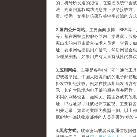
的手机号所发送的短信，在监控系统中会被
法，则返回鉴权成功消息并下发给接收方；
案。据悉，文字短信采取关键字过滤的方式
2.国内公开网站。
主要面向微博、BBS等
等）都在网警监控服务器内。据透露，服务
离出来的内容由后台技术人员逐一查看，如
址，要求网站提供用户信息，然后网警会根
管理员删贴，如果用户有大量持续性的异议
3
.应用网络。
主要是各种IM（即时通信工
密或者举报。中国大陆境内的的电子邮箱服
拒发或拒绝接收。例如在搜狐邮箱发送含有
示，其它大陆境内电子邮箱服务商亦同样，
不同的网络设备，如网关、路由器或其他电
址、IP地址都可能被记录或监视。主要有
相关记录，如师涛案即为典型一例。以上都
据IP地址确认收发邮件的人员是否为“危险
4.黑客方式。
破译密码或者截取通信数据包