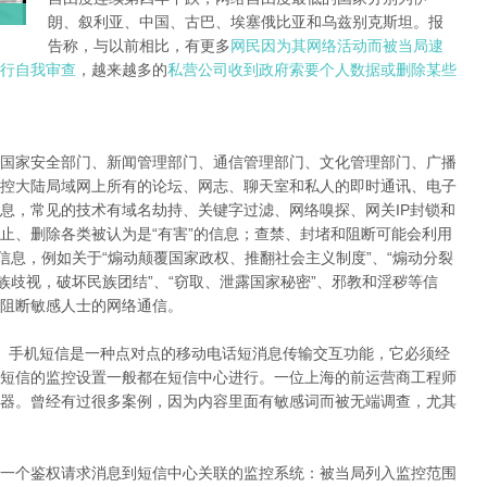
朗、叙利亚、中国、古巴、埃塞俄比亚和乌兹别克斯坦。报
告称，与以前相比，有更多
网民因为其网络活动而被当局逮
行自我审查
，越来越多的
私营公司收到政府索要个人数据或删除某些
国家安全部门、新闻管理部门、通信管理部门、文化管理部门、广播
控大陆局域网上所有的论坛、网志、聊天室和私人的即时通讯、电子
息，常见的技术有域名劫持、关键字过滤、网络嗅探、网关IP封锁和
止、删除各类被认为是“有害”的信息；查禁、封堵和阻断可能会利用
信息，例如关于“煽动颠覆国家政权、推翻社会主义制度”、“煽动分裂
族歧视，破坏民族团结”、“窃取、泄露国家秘密”、邪教和淫秽等信
阻断敏感人士的网络通信。
。手机短信是一种点对点的移动电话短消息传输交互功能，它必须经
短信的监控设置一般都在短信中心进行。一位上海的前运营商工程师
器。曾经有过很多案例，因为内容里面有敏感词而被无端调查，尤其
一个鉴权请求消息到短信中心关联的监控系统：被当局列入监控范围