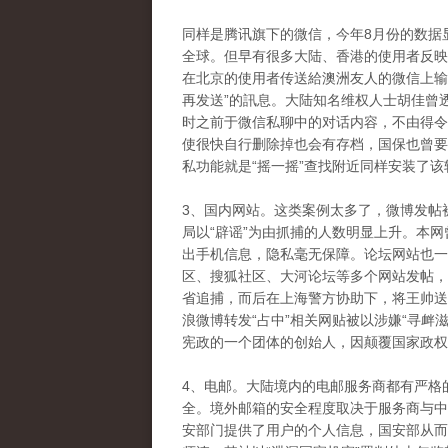
同样是腾讯旗下的微信，今年8月份的数据
全球。但早有很多大陆、香港的使用者反映
在北京的使用者传送給澳洲友人的微信上输入
再发送”的訊息。大陆知名维权人士胡佳曾
时之前于微信私聊中的对话内容，不由得令
使很快自行删除掉也会有存档，国保也曾要
私功能就是“摇一摇”查找附近同样安装了
3、国内网站。这类案例太多了，微博发帖
局以“辟谣”为由抓捕的人数明显上升。本
出手机信息，隐私毫无保障。论坛网站也一样
区、搜狐社区、大河论坛等多个网站发帖，
省追捕，而后在上海警方协助下，将王帅送
浪微博转发“占中”相关网贴被以涉嫌“寻衅
宪政的一个团体的创始人，因颠覆国家政权
4、电邮。大陆境内的电邮服务商都有严格
全。境外邮箱的安全程度取决于服务商与中
安部门提供了用户的个人信息，国安部从而