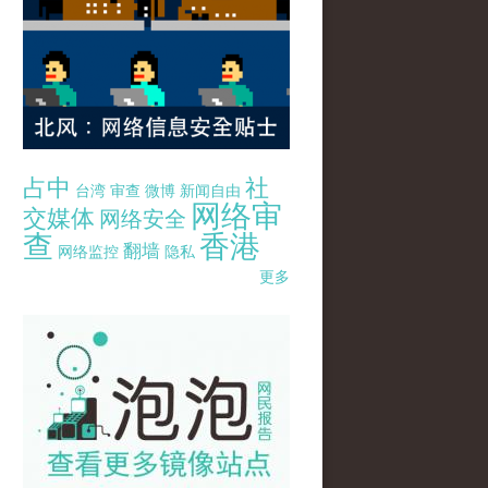
占中
社
台湾
审查
微博
新闻自由
网络审
交媒体
网络安全
查
香港
翻墙
网络监控
隐私
更多
pao-pao-banner-mirror-site-120814.jpg