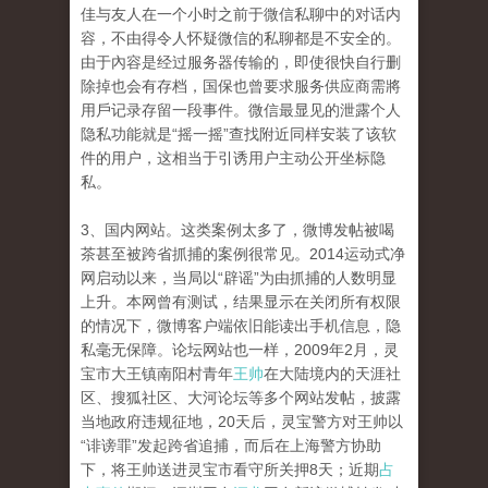
佳与友人在一个小时之前于微信私聊中的对话内
容，不由得令人怀疑微信的私聊都是不安全的。
由于內容是经过服务器传输的，即使很快自行删
除掉也会有存档，国保也曾要求服务供应商需將
用戶记录存留一段事件。微信最显见的泄露个人
隐私功能就是“摇一摇”查找附近同样安装了该软
件的用户，这相当于引诱用户主动公开坐标隐
私。
3、国内网站。这类案例太多了，微博发帖被喝
茶甚至被跨省抓捕的案例很常见。2014运动式净
网启动以来，当局以“辟谣”为由抓捕的人数明显
上升。本网曾有测试，结果显示在关闭所有权限
的情况下，微博客户端依旧能读出手机信息，隐
私毫无保障。论坛网站也一样，2009年2月，灵
宝市大王镇南阳村青年
王帅
在大陆境内的天涯社
区、搜狐社区、大河论坛等多个网站发帖，披露
当地政府违规征地，20天后，灵宝警方对王帅以
“诽谤罪”发起跨省追捕，而后在上海警方协助
下，将王帅送进灵宝市看守所关押8天；近期
占