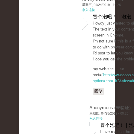
星期三, 04/24/2019 - 10:25
永久连接
冒个泡吧！ | 泡泡
Howdy just wanted to g
The text in your conten
screen in Chrome.
I'm not sure if this is 
to do with browser compa
I'd post to let you know
Hope you get the probl
my web-site ... <a
href="
http://www.coopla
option=com_k2&view=it
回复
Anonymous (未验证)
星期四, 04/25/2019 - 00:25
永久连接
冒个泡吧！ | 
I love reading throu