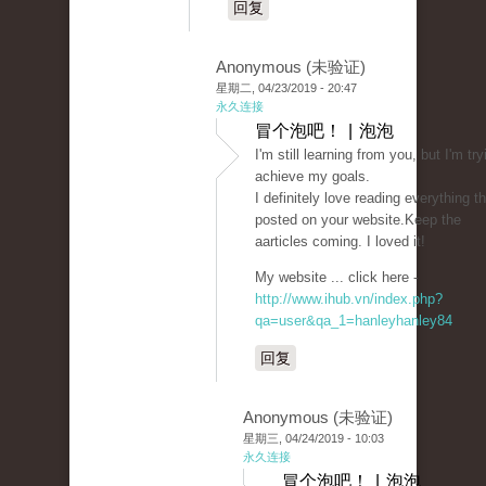
回复
Anonymous (未验证)
星期二, 04/23/2019 - 20:47
永久连接
冒个泡吧！ | 泡泡
I'm still learning from you, but I'm try
achieve my goals.
I definitely love reading everything th
posted on your website.Keep the
aarticles coming. I loved it!
My website ... click here -
http://www.ihub.vn/index.php?
qa=user&qa_1=hanleyhanley84
回复
Anonymous (未验证)
星期三, 04/24/2019 - 10:03
永久连接
冒个泡吧！ | 泡泡