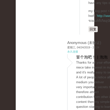
have any tips 
my blog post <
href="
http://w
รถยนต์ที่เกิดอุบ
回复
Anonymous (未验证)
星期三, 04/24/2019 - 23:24
永久连接
冒个泡吧！ | 泡泡
Thanks for all your effo
niece take interest in m
and it's really easy to 
A lot of people notice a
medium you deliver
very important secrets 
therefore attract
contribution from other 
content then my simple 
question starting to lear