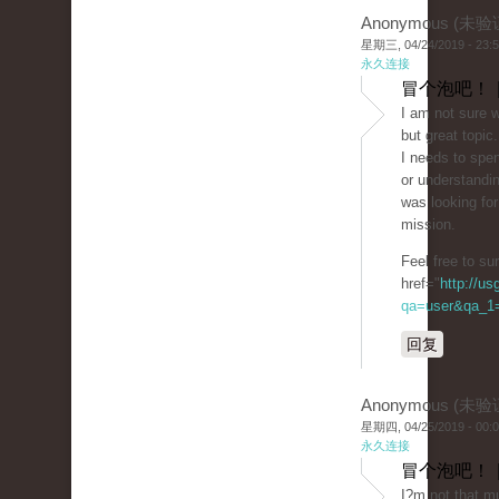
Anonymous (未验
星期三, 04/24/2019 - 23:
永久连接
冒个泡吧！ 
I am not sure w
but great topic.
I needs to spe
or understandin
was looking for
mission.
Feel free to s
href="
http://u
qa=user&qa_1=
回复
Anonymous (未验
星期四, 04/25/2019 - 00:
永久连接
冒个泡吧！ 
I?m not that mu