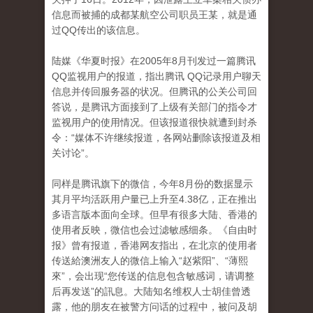
信息而被捕的成都某航空公司职员王某，就是通
过QQ传出的该信息。
陆媒《华夏时报》在2005年8月刊发过一篇腾讯
QQ监视用户的报道，指出腾讯 QQ记录用户聊天
信息并传回服务器的状况。但腾讯的公关公司回
答说，是腾讯方面接到了上级有关部门的指令才
监视用户的使用情况。但该报道很快就遭到封杀
令：“媒体不许继续报道，各网站删除该报道及相
关讨论”。
同样是腾讯旗下的微信，今年8月份的数据显示
其月平均活跃用户量已上升至4.38亿，正在推出
多语言版本面向全球。但早有很多大陆、香港的
使用者反映，微信也会过滤敏感细条。《自由时
报》曾有报道，香港网友指出，在北京的使用者
传送給澳洲友人的微信上输入“赵紫阳”、“薄熙
來”，会出现“您传送的信息包含敏感词，请调整
后再发送”的訊息。大陆知名维权人士胡佳曾透
露，他的朋友在被警方问话的过程中，被问及胡