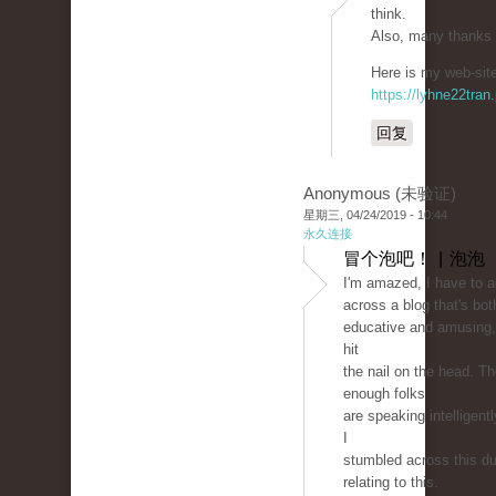
think.
Also, many thanks 
Here is my web-site
https://lyhne22tran
回复
Anonymous (未验证)
星期三, 04/24/2019 - 10:44
永久连接
冒个泡吧！ | 泡泡
I'm amazed, I have to 
across a blog that's bot
educative and amusing, 
hit
the nail on the head. T
enough folks
are speaking intelligent
I
stumbled across this du
relating to this.