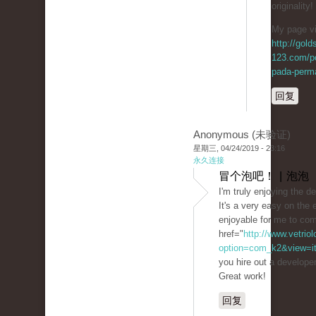
originality!
My page vi
http://gol
123.com/p
pada-perma
回复
Anonymous (未验证)
星期三, 04/24/2019 - 23:16
永久连接
冒个泡吧！ | 泡泡
I'm truly enjoying the d
It's a very easy on th
enjoyable for me to co
href="
http://www.vetrio
option=com_k2&view=ite
you hire out a develope
Great work!
回复