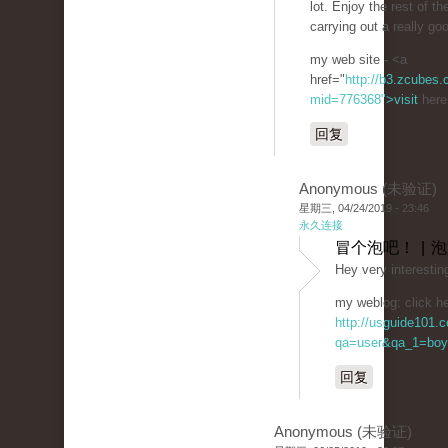
lot. Enjoy the rest of th
carrying out a really goo
my web site - <a
href="
http://b3.zcubes
mid=776368">visit
here
回复
Anonymous (未验证)
星期三, 04/24/2019 - 23:46
永久连接
冒个泡吧！ | 
Hey very interestin
my weblog: click he
http://usguide101.
qa=user&qa_1=boy
回复
Anonymous (未验证)