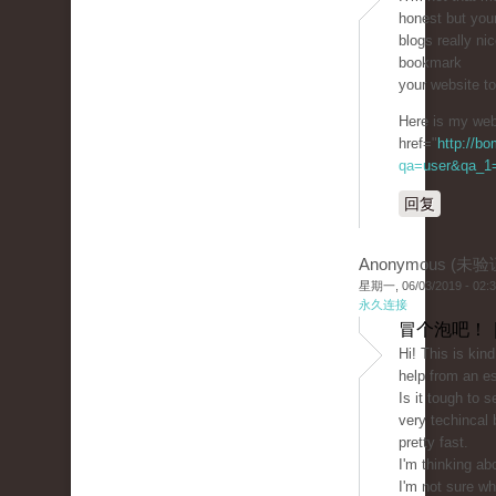
honest but you
blogs really nic
bookmark
your website t
Here is my web 
href="
http://b
qa=user&qa_1=c
回复
Anonymous (未验
星期一, 06/03/2019 - 02:
永久连接
冒个泡吧！ 
Hi! This is kin
help from an es
Is it tough to 
very techincal 
pretty fast.
I'm thinking ab
I'm not sure wh