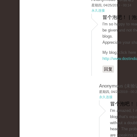
星期四, 04/25/2019 - 00:14
永久连接
冒个泡吧！ | 
I'm so happy to rea
be given and not th
blogs.
Appreciate your sha
My blog; click here 
http://www.dostind
回复
Anonymous (未验
星期四, 04/25/2019 - 00:
永久连接
冒个泡吧！ 
I'm amazed, I 
blog that's equ
without a doubt
head. The prob
are speaking in