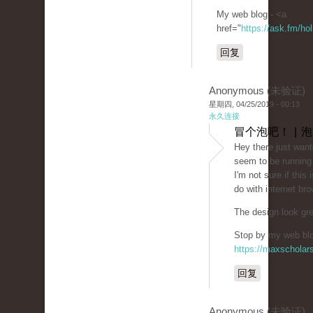
My web blog - <a
href="
https://ask.fm/ho
回复
Anonymous (未验证)
星期四, 04/25/2019 - 00:13
永久连接
冒个泡吧！ | 
Hey there just want
seem to be running 
I'm not sure if this
do with internet bro
The design look gr
Stop by my web blog
https://maxschola
回复
Anonymous (未验证)