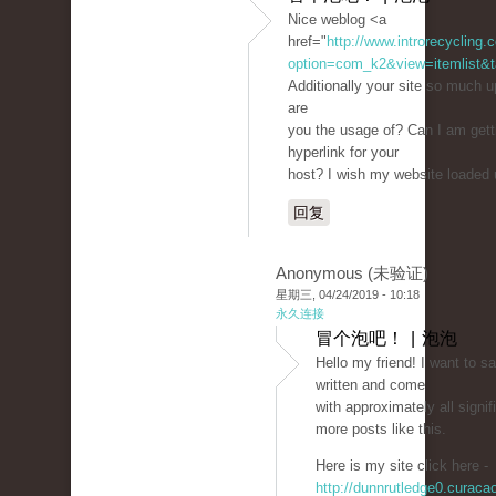
Nice weblog <a
href="
http://www.introrecycling
option=com_k2&view=itemlist&t
Additionally your site so much 
are
you the usage of? Can I am gett
hyperlink for your
host? I wish my website loaded u
回复
Anonymous (未验证)
星期三, 04/24/2019 - 10:18
永久连接
冒个泡吧！ | 泡泡
Hello my friend! I want to s
written and come
with approximately all signifi
more posts like this.
Here is my site click here -
http://dunnrutledge0.curac