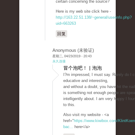
certain concerning the source?
Here is my web site click here -
http://163.22.51.138/~general/userinfo.php?
uid=663263
回复
Anonymous (未验证)
星期二, 04/23/2019 - 20:43
永久连接
冒个泡吧！ | 泡泡
I?m impressed, I must say. Rarely do I 
educative and interesting,
and without a doubt, you have hit the na
is something not enough people are spea
intelligently about. I am very happy I fou
to this.
Also visit my website - <a
href="
https://www.kiwibox.com/KlintKoeni
bac...
here</a>