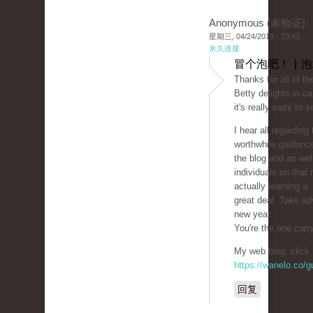
Anonymous (未验证)
星期三, 04/24/2019 - 23:43
永久连接
冒个泡吧！ | 
Thanks for all of th
Betty delights in ca
it's really easy to 
I hear all regardin
worthwhile guidanc
the blog and as wel
individuals on that
actually learning a
great deal. Take ad
new year.
You're the one carr
My web blog: click 
https://wanelo.co/
回复