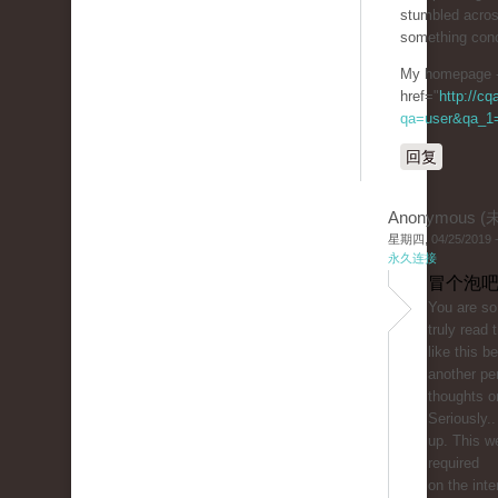
stumbled acros
something conc
My homepage 
href="
http://c
qa=user&qa_1=
回复
Anonymous 
星期四, 04/25/2019 -
永久连接
冒个泡吧
You are so 
truly read
like this b
another pe
thoughts on
Seriously..
up. This w
required
on the inte