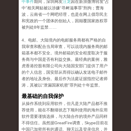
中事件
期间，深圳网友
汪龙
因在新浪微博转发“占
中”相关网贴被以涉嫌“寻衅滋事罪”刑拘；曹海
波，云南省一个网吧经理，也是在网上倡导民主
和宪政的一个团体的创始人，因颠覆国家政权罪
被判处8年监禁……
4、电邮。大陆境内的电邮服务商都有严格的自
我审查和配合当局审查，可以说境内服务商的邮
箱基本都不安全。境外邮箱的安全程度取决于服
务商与中国是否有利益交换。最经典的案例，雅
虎香港控股有限公司向大陆国安部门提供了用户
的个人信息，国安部从而得以确认发送电子邮件
者的地址及身份。最后作为法庭证据指控记者师
涛，其被以“泄漏国家机密”罪判处十年监禁。
最基础的自我保护
从操作系统到应用软件，但凡是大陆产品都不推
荐使用，能在不翻墙状态下顺利使用的海外应用
软件需要谨慎选择，与大陆合作的境外产品同样
不得信任。虽然据GreatFire调查，Skype目前在
中国已加密所有的通话、聊天以及登录信息，并