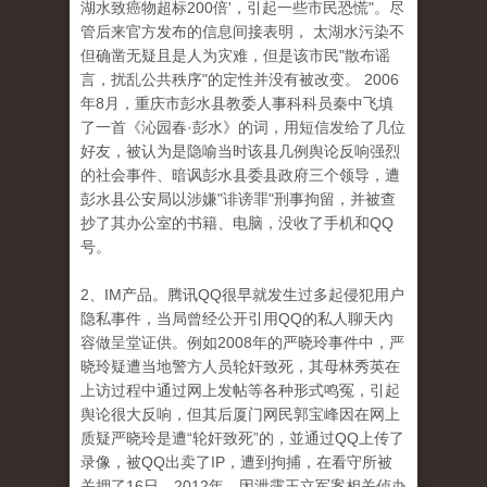
湖水致癌物超标200倍'，引起一些市民恐慌"。尽
管后来官方发布的信息间接表明， 太湖水污染不
但确凿无疑且是人为灾难，但是该市民"散布谣
言，扰乱公共秩序"的定性并没有被改变。 2006
年8月，重庆市彭水县教委人事科科员秦中飞填
了一首《沁园春·彭水》的词，用短信发给了几位
好友，被认为是隐喻当时该县几例舆论反响强烈
的社会事件、暗讽彭水县委县政府三个领导，遭
彭水县公安局以涉嫌"诽谤罪"刑事拘留，并被查
抄了其办公室的书籍、电脑，没收了手机和QQ
号。
2、IM产品。腾讯QQ很早就发生过多起侵犯用户
隐私事件，当局曾经公开引用QQ的私人聊天內
容做呈堂证供。例如2008年的严晓玲事件中，严
晓玲疑遭当地警方人员轮奸致死，其母林秀英在
上访过程中通过网上发帖等各种形式鸣冤，引起
舆论很大反响，但其后厦门网民郭宝峰因在网上
质疑严晓玲是遭“轮奸致死”的，並通过QQ上传了
录像，被QQ出卖了IP，遭到拘捕，在看守所被
关押了16日。2012年，因泄露王立军案相关侦办