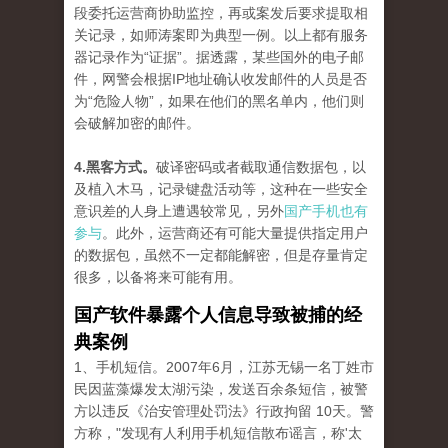
段委托运营商协助监控，再或案发后要求提取相
关记录，如师涛案即为典型一例。以上都有服务
器记录作为“证据”。据透露，某些国外的电子邮
件，网警会根据IP地址确认收发邮件的人员是否
为“危险人物”，如果在他们的黑名单内，他们则
会破解加密的邮件。
4.黑客方式。
破译密码或者截取通信数据包，以
及植入木马，记录键盘活动等，这种在一些安全
意识差的人身上遭遇较常见，另外
国产手机也有
参与
。此外，运营商还有可能大量提供指定用户
的数据包，虽然不一定都能解密，但是存量肯定
很多，以备将来可能有用。
国产软件暴露个人信息导致被捕的经
典案例
1、手机短信。2007年6月，江苏无锡一名丁姓市
民因蓝藻爆发太湖污染，发送百余条短信，被警
方以违反《治安管理处罚法》行政拘留 10天。警
方称，"发现有人利用手机短信散布谣言，称'太