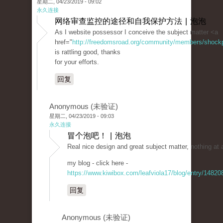
星期二, 04/23/2019 - 09:02
永久连接
网络审查监控的途径和自我保护方法 | 泡泡
As I website possessor I conceive the subject matter <a
href="
http://freedomsroad.org/community/members/shockpri
is rattling good, thanks
for your efforts.
回复
Anonymous (未验证)
星期二, 04/23/2019 - 09:03
永久连接
冒个泡吧！ | 泡泡
Real nice design and great subject matter, nothing at 
my blog - click here -
https://www.kiwibox.com/leafviola17/blog/entry/1482
回复
Anonymous (未验证)