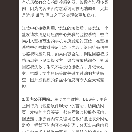
有机房都有公安的监控服务器。曾经有过很多案
例，因为内容里面有敏感词而被无端调查，尤其
是近期“反恐”借口之下这类现象更加疯狂。
短信中心接收到用户发送的短信后，会发送一个
鉴权请求消息到短信中心关联的监控系统：被当
局列入监控范围的手机号所发送的短信，在监控
系统中会被核对并后记录下内容，返回给短信中
心鉴权响应消息，如果内容合法，则返回鉴权成
功消息并下发给接收方；如含有敏感词条，则返
回鉴权失败，消息不会发给接收方，并记录在
案。据悉，文字短信采取关键字过滤的方式筛
查；图片或视频的多媒体信息有专人全天候监
控。
2.国内公开网站。
主要面向微博、BBS等，用户
上网行为（包括软件聊天中的言论，访问的网
页，发帖的内容等等）都在网警监控服务器内。
据透露，服务器内有关键词拦截和危险境外网站
监控，拦截下的内容会被分离，分离出来的内容
由后台技术人员逐一查看，如果是在论坛发帖的