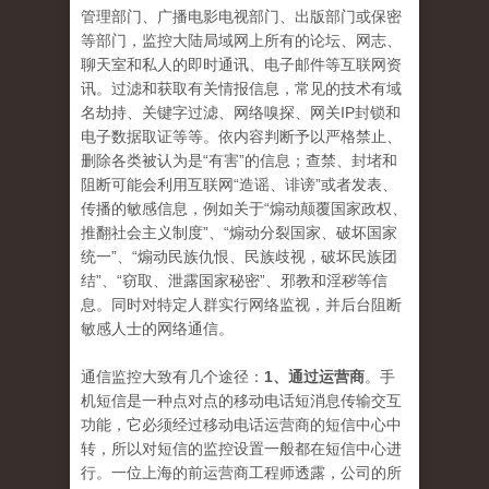
管理部门、广播电影电视部门、出版部门或保密
等部门，监控大陆局域网上所有的论坛、网志、
聊天室和私人的即时通讯、电子邮件等互联网资
讯。过滤和获取有关情报信息，常见的技术有域
名劫持、关键字过滤、网络嗅探、网关IP封锁和
电子数据取证等等。依内容判断予以严格禁止、
删除各类被认为是“有害”的信息；查禁、封堵和
阻断可能会利用互联网“造谣、诽谤”或者发表、
传播的敏感信息，例如关于“煽动颠覆国家政权、
推翻社会主义制度”、“煽动分裂国家、破坏国家
统一”、“煽动民族仇恨、民族歧视，破坏民族团
结”、“窃取、泄露国家秘密”、邪教和淫秽等信
息。同时对特定人群实行网络监视，并后台阻断
敏感人士的网络通信。
通信监控大致有几个途径：
1、通过运营商
。手
机短信是一种点对点的移动电话短消息传输交互
功能，它必须经过移动电话运营商的短信中心中
转，所以对短信的监控设置一般都在短信中心进
行。一位上海的前运营商工程师透露，公司的所