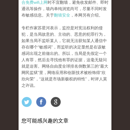
合免费wifi上网
时不宜翻墙，避免收发邮件、即时
通讯等操作，墙内单纯浏览尚可，尽量不同时发
布敏感信息。关于
翻墙安全
，本网另有介绍。
专栏作家苏星河表示，监控是对宪法权利的侵
犯，是当局故意的、主动的、恶意的犯罪行为，
如果当局不监听某人，它就无法获知某人通信中
存在哪个“敏感词”，而监听的决定显然是在该敏
感词出现之前做出的。所以，当局是先假定一个
人有罪，然后去寻找他有罪的证据，这毫无疑问
就是迫害。网络自由度全球排名倒数第三的“最大
网民监狱”里，网络应用和创新技术被粉饰得“欣
欣向荣”，“这就是市场新极权的特性”，时评人莫
之许说。
您可能感兴趣的文章