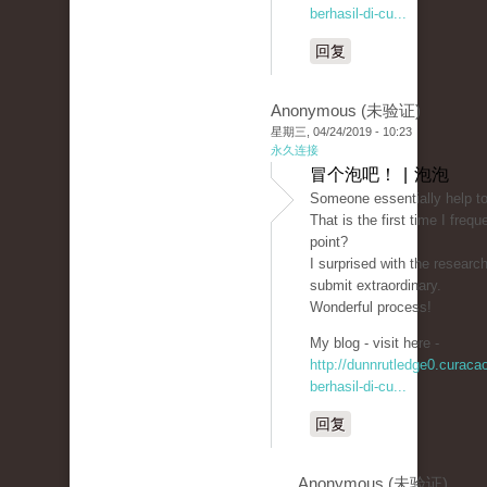
berhasil-di-cu...
回复
Anonymous (未验证)
星期三, 04/24/2019 - 10:23
永久连接
冒个泡吧！ | 泡泡
Someone essentially help to
That is the first time I fre
point?
I surprised with the researc
submit extraordinary.
Wonderful process!
My blog - visit here -
http://dunnrutledge0.curac
berhasil-di-cu...
回复
Anonymous (未验证)