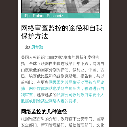
图： Roland Peschetz
网络审查监控的途径和自我
保护方法
文/
贝带劲
美国人权组织“自由之家”发表的最新年度报告
指，全球互联网自由度连续第四年下跌，网络自
由度最低的国家分别为伊朗、叙利亚、中国、古
巴、埃塞俄比亚和乌兹别克斯坦。报告称，与以
前相比，有更多
网民因为其网络活动而被当局逮
捕
，
网络媒体网站也受到当局压力，被迫进行自
我审查
，越来越多的
私营公司收到政府索要个人
数据或删除某些网络内容的要求
。
网络监控的几种途径
根据维基百科的介绍，政府辖下公安部门、国家
安全部门、新闻管理部门、通信管理部门、文化