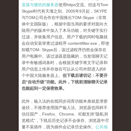
直接与微软的服务器
使用https交流。但这与Tom
Skype时代有天壤之别。2005年9月起，SKYPE
与TOM公司合作在中国推出TOM-Skype（非简
体中文国际版），根据中国当局的要求对面向大
陆用户的版本中加入了木马功能，对关键字实行
过滤，并收集用户信息。用户下载的同时电脑就
会自动安装审查过滤程序 contentfilter.exe，即使
卸载TOM- Skype后，该过滤程序仍然会保存在
用户电脑中。该过滤器是隐藏的，当发现聊天记
录中有敏感词条时，会根据关键字将文字记录和
用户信息上传并存放在可以从公司外部进入的8
个中国大陆服务器上。
但下载后请切记：不要开
启“自动升级”功能。此外，下线前清除聊天记录
也能起到一定保密效果。
此外，输入法的在线同步词库功能本身就是泄密
途径，不推荐使用国产输入法。浏览器也同样不
信任国产，Firefox、Chrome、IE都支持“隐私浏
览模式”，下线后历史记录不会保存。浏览器中尽
量不装插件，因为插件会记录历史操作。
公共场