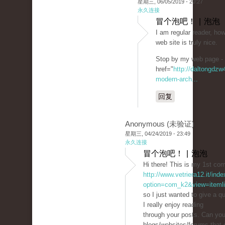
星期三, 06/05/2019 - 20:27
永久连接
冒个泡吧！ | 泡泡
I am regular reader, how
web site is truly nice.
Stop by my web page -
href="
http://daltongdz
modern-arch...
回复
Anonymous (未验证)
星期三, 04/24/2019 - 23:49
永久连接
冒个泡吧！ | 泡泡
Hi there! This is my 1st co
http://www.vetriera12.it/ind
option=com_k2&view=itemli
so I just wanted to give a q
I really enjoy reading
through your posts. Can yo
blogs/websites/forums that