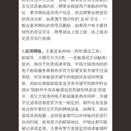
言论涉及敏感内容，网警会根据用户发帖的IP地
址，要求网站提供用户信息，然后网警会根据实
际情况分析，如果属于偶尔性的“反动”言论，一
般会要求网站的管理员删贴，如果用户有大量持
续性的异议言论，网警就会上报上级，由上级决
定是否实行抓捕。
3
.应用网络。
主要是各种IM（即时通信工具）、
邮箱等，大概可分为3类，一是敏感词主动触发/
提供，相当于告密或者举报。中国大陆境内的的
电子邮箱服务商都有依官方部署安装关键字过滤
系统，对含有敏感关键字的电邮拒发或拒绝接
收。例如在搜狐邮箱发送含有关键字的邮件时会
跳出"因邮件中存在敏感信息而被拒绝发送”的提
示，其它大陆境内电子邮箱服务商亦同样，关键
字过滤系统都是官方统一制定的。邮件在发送接
收过程中要经过不同的网络设备，如网关、路由
器或其他电脑，这些设备都可以对传输内容进行
自动扫描，收发双方的邮箱地址、IP地址都可能
被记录或监视。主要有警方直接监控或者敏感时