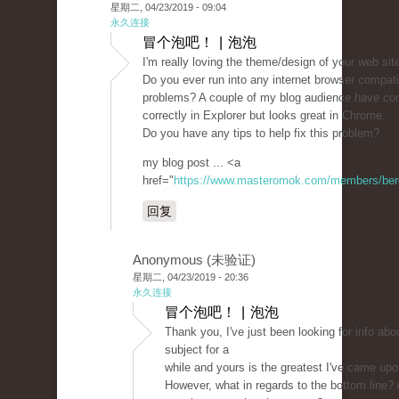
星期二, 04/23/2019 - 09:04
永久连接
冒个泡吧！ | 泡泡
I'm really loving the theme/design of your web sit
Do you ever run into any internet browser compatib
problems? A couple of my blog audience have co
correctly in Explorer but looks great in Chrome.
Do you have any tips to help fix this problem?
my blog post ... <a
href="
https://www.masteromok.com/members/beret
回复
Anonymous (未验证)
星期二, 04/23/2019 - 20:36
永久连接
冒个泡吧！ | 泡泡
Thank you, I've just been looking for info abou
subject for a
while and yours is the greatest I've came upo
However, what in regards to the bottom line?