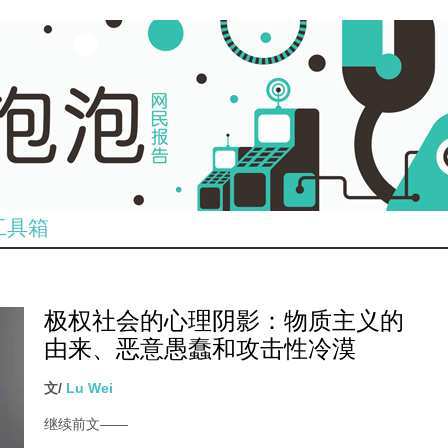
工具箱
极权社会的心理阴影：物质主义的
由来、恶意愚蠢和攻击性冷漠
文/
Lu Wei
继续前文
——