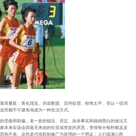
落里蔓延：美化现实、伪造数据、压抑欲望、粉饰太平、否认一切消
这些都不可避免地成为一种生活方式。
的歪曲和欺骗，老一套的镇压、否定、抹杀事实和颠倒黑白的做法又
家本来应该会因毫无来由的狂笑或突发的厌恶，变得每分每秒都岌岌
恶和不幸。这也是代偿机制被广为使用的一个明证：人们或满心怒