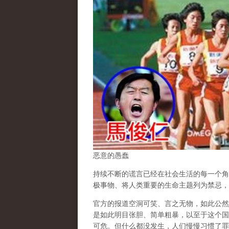
恶意的愚蠢
持续不断的谎言已经在社会生活的每一个角
极事物、将人类重要的生命主题列为禁忌，
官方的报道空洞可笑、言之无物，如此公然
是如此明目张胆、简单粗暴，以至于这个国
可危。但什么都没发生，人们慢慢习惯了罪