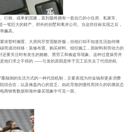
、行贿、或卑躬屈膝，直到最终拥有一套自己的小住房、私家车、
是一笔巨大的财产、郊外的别墅和离岸公司。当这些目标实现之后，
率飙高。
紧张暂时搁置。大房间尽管宽敞舒服，但他们却不知道生活如何继
碌而成功转移：装修布置、购买材料、组织施工，因材料和劳动力的
时还要关注时有发生的贿赂、黑劳工和偷盗等现象。这种过度操劳并
是他们求之不得的
——
引发的原因是终于完工后失去了代偿的机
严重颠倒的生活方式的一种代偿机制，主要表现为对金钱和更多消费
陷综合症，以及掩盖内心的贫乏。由此导致的慢性而持久的饥饿状态
电商销售数据和海外爆买现象中可见一斑。