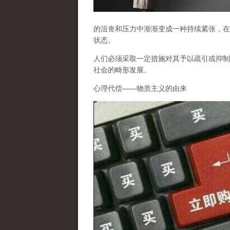
的沮丧和压力中渐渐变成一种持续紧张，在
状态。
人们必须采取一定措施对其予以疏引或抑制
社会的畸形发展。
心理代偿
——
物质主义的由来