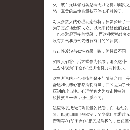
火、或百无聊赖地容忍着无耻之徒和偏执之
怒，宝贵的生命能量被不停地消耗掉了。
对大多数人的心理动态分析，反复验证了一
为了更好地激怒民众并以此来转移他们的注
，也会激起更多的愤怒
，而这种愤怒终究
没有力气和勇气去进行有目的的反抗
。
攻击性冷漠与奴性效果一致，但性质不同
如果人们将生活方式作为代偿，那么这种生
主要体现为
“
不合作
”
或拼命努力两种形式。
这里所说的不合作指的
是不与情绪合作
，是
舒适和供养心态都消耗能量，目的是为了长
压制的攻击性。心理学称之为
攻击性冷漠
（
奴性效果一致，但性质不同。
适应环境成为消耗能量的代偿，而
“
被动的
复。既然自由已被限制，至少我们能通过无
普遍存在的
“
不合作
”
态度是消极的，已使整