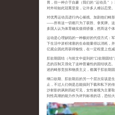
胃，但一种介于自豪（
我们的
“
运动员
”
）
对外却如此冠冕堂皇，让许多人难以忍受。
对优秀运动员进行内心摧残、加剧他们畸形
——
所有这一切都只为了获胜、拿奖牌。这
多国人认为体育确实值得骄傲，然而这个体
运动是心理缺陷的一种极好的代偿方式
：军
下生活中淤积堵塞的生命能量得以消耗，并
亿观众因此而获得愉悦，在一定程度上也减
肛欲期固结
（与前文中提到的
“
口欲期固结
”
态的压制又强化了这种普遍性的固结状态。
述的畸形竞技和物质主义，都属于肛欲期固
继口欲期、肛欲期后的另一个层次应该是
生
止，不过人们倒是总能搞到下载和私下的传
沙射影的讽刺四处可见，女性被视为主要取
到性高潮的能力作为评判标准的话，恐怕大