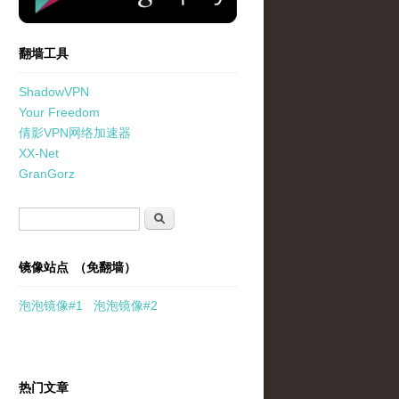
翻墙工具
ShadowVPN
Your Freedom
倩影VPN网络加速器
XX-Net
GranGorz
搜索表单
搜索
镜像站点 （免翻墙）
泡泡
镜像
#1
泡泡
镜像#2
热门文章