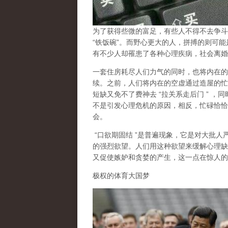
为了获得些微的富足，有些人不得不去争斗
“
铁饭碗
”
。而野心更大的人，拼搏的则可能
有不少人却罹患了各种心理疾病，社会离婚
一套住房耗尽人们力气的同时，也将内在的
续。之前，人们将内在的空虚通过造屋的忙
短缺又免不了费神去
“
拉关系走后门
”
，同
不是引发心理危机的原因，相反，忙碌恰恰
会。
“
口欲期固结
”
是普遍现象，它是对大批人
的强烈欲望。人们用这种欲望来缓解心理缺
又促使嫉妒和贪婪的产生，这一点在惊人的
极权的体育大国梦