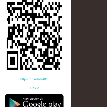
https://tr.im/hN4K9
Link 2
standard-icon-googleplay-app-store.png