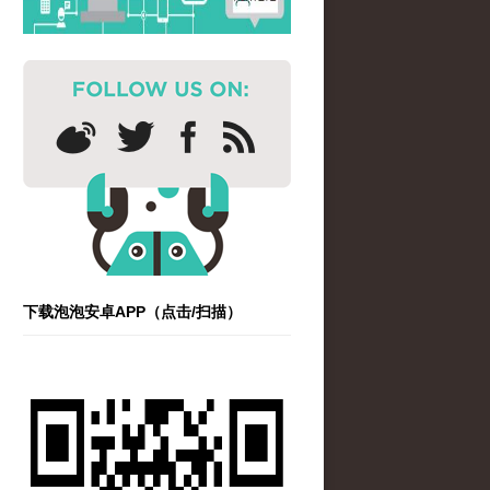
下载泡泡安卓APP（点击/扫描）