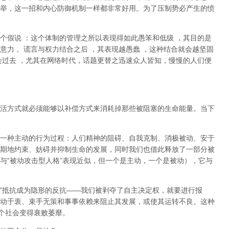
举，这一招和内心防御机制一样都非常好用。为了压制势必产生的愤
个假说
：这个体制的管理之所以表现得如此愚笨和低级
，其目的是
意力
。谎言与权力结合之后
，其表现越愚蠢
，这种结合就会越坚固
会过去
，尤其在网络时代，话题更替之迅速众人皆知，慢慢的人们便
活方式就必须能够以补偿方式来消耗掉那些被阻塞的生命能量。当下
一种主动的行为过程：人们精神的阻碍、自我克制、消极被动、安于
期地约束、妨碍并抑制生命的发展，同时我们也借此释放了一部分被
与
“
被动攻击型人格
”
表现近似，但一个是主动，一个是被动
），它与
”
抵抗成为隐形的反抗
——
我们被剥夺了自主决定权，就要进行报
动于衷、束手无策和事事依赖来阻止其发展，或使其运转不良。这种
个社会变得衰败萎靡。