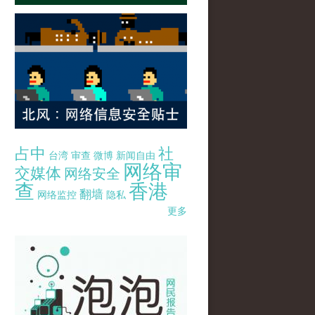
占中
社
台湾
审查
微博
新闻自由
网络审
交媒体
网络安全
查
香港
翻墙
网络监控
隐私
更多
pao-pao-banner-mirror-site-120814.jpg