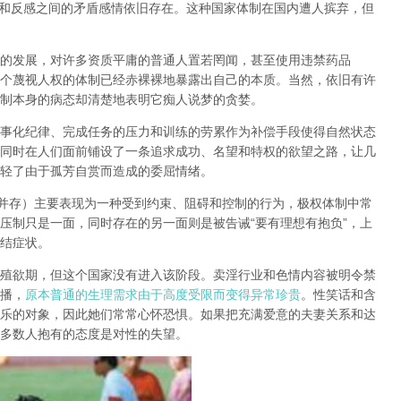
和反感之间的矛盾感情依旧存在。这种国家体制在国内遭人摈弃，但
的发展，对许多资质平庸的普通人置若罔闻，甚至使用违禁药品
个蔑视人权的体制已经赤裸裸地暴露出自己的本质。当然，依旧有许
制本身的病态却清楚地表明它痴人说梦的贪婪。
事化纪律、完成任务的压力和训练的劳累作为补偿手段使得自然状态
同时在人们面前铺设了一条追求成功、名望和特权的欲望之路，让几
轻了由于孤芳自赏而造成的委屈情绪。
并存）主要表现为一种受到约束、阻碍和控制的行为，极权体制中常
压制只是一面，同时存在的另一面则是被告诫
“
要有理想有抱负
”
，上
结症状。
殖欲期
，但这个国家没有进入该阶段。卖淫行业和色情内容被明令禁
播，
原本普通的生理需求由于高度受限而变得异常珍贵
。性笑话和含
乐的对象，因此她们常常心怀恐惧。如果把充满爱意的夫妻关系和达
多数人抱有的态度是对性的失望。