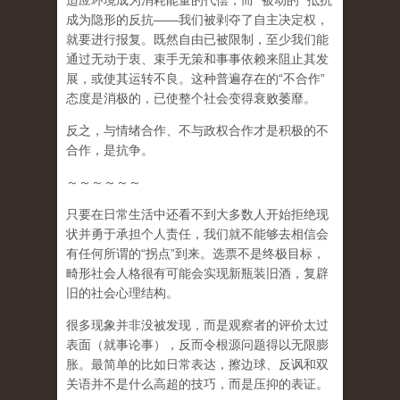
适应环境成为消耗能量的代偿，而
“
被动的
”
抵抗
成为隐形的反抗
——
我们被剥夺了自主决定权，
就要进行报复。既然自由已被限制，至少我们能
通过无动于衷、束手无策和事事依赖来阻止其发
展，或使其运转不良。这种普遍存在的
“
不合作
”
态度是消极的，已使整个社会变得衰败萎靡。
反之，与情绪合作、不与政权合作才是积极的不
合作，是抗争。
～～～～～～
只要在日常生活中还看不到大多数人开始拒绝现
状并勇于承担个人责任，我们就不能够去相信会
有任何所谓的
“
拐点
”
到来
。选票不是终极目标，
畸形社会人格很有可能会实现新瓶装旧酒，复辟
旧的社会心理结构。
很多现象并非没被发现，而是观察者的评价太过
表面（就事论事），反而令根源问题得以无限膨
胀。最简单的比如日常表达，擦边球、反讽和双
关语并不是什么高超的技巧，而是压抑的表证。