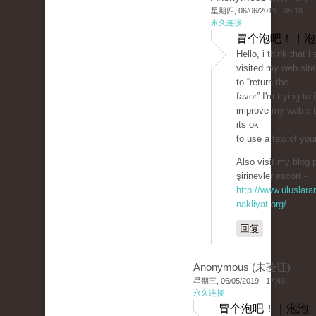
星期四, 06/06/2019 - 05:18
永久连接
冒个泡吧！ | 
Hello, i think that 
visited my web site
to “return the
favor”.I'm trying to 
improve my web sit
its ok
to use a few of your
Also visit my blog p
şirinevler escort -
http://www.uluslarar
nakliyat.org/
回复
Anonymous (未验证)
星期三, 06/05/2019 - 17:43
永久连接
冒个泡吧！ | 泡泡