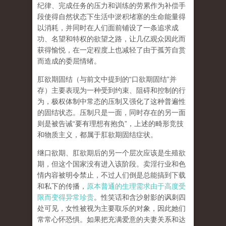
纪律、完成任务的压力和训练的劳累作为补偿手
段使得自然状态下生活中淤积堵塞的生命能量得
以消耗，并同时在人们面前铺设了一条追求成
功、名望和特权的欲望之路，让几亿观众因此而
获得愉悦，在一定程度上也减轻了由于孤芳自赏
而造成的委屈情绪。
肛欲期固结
（与前文中提到的
“
口欲期固结
”
并
存）主要表现为一种受到约束、阻碍和控制的行
为，极权体制中常态的压制又强化了这种普遍性
的固结状态。压制只是一面，同时存在的另一面
则是被告诫
“
要有理想有抱负
”
，上述的畸形竞技
和物质主义，都属于肛欲期固结症状。
继口欲期、肛欲期后的另一个层次应该是
生殖欲
期
，但这个国家没有进入该阶段。卖淫行业和色
情内容被明令禁止，不过人们倒是总能搞到下载
和私下的传播，
原本普通的生理需求由于高度受
限而变得异常珍贵
。性笑话和含沙射影的讽刺四
处可见，女性被视为主要取乐的对象，因此她们
常常心怀恐惧。如果把充满爱意的夫妻关系和达