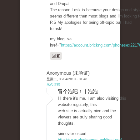
and Drupal.
The reason I ask is because your design and styl
seems different then most blogs and I'm looking 
P.S My apologies for being off-topic but I had
to ask!
my blog; <a
href="
https://account.brickng.com/phonesex221
回复
Anonymous (未验证)
星期二, 06/04/2019 - 01:48
永久连接
冒个泡吧！ | 泡泡
Hi there it's me, I am also visiting this
website regularly, this
web site is actually nice and the
viewers are truly sharing good
thoughts.
şirinevler escort -
http://www.uluslararasi-nakliyat.org/