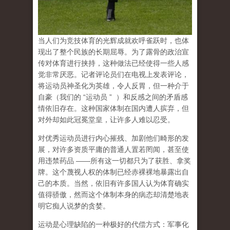
当人们为竞技体育的光辉成就欢呼雀跃时，也体
现出了整个民族的长期屈辱。为了露骨的政治宣
传对体育进行挟持，这种做法已经使得一些人感
觉非常厌恶。记者评论员们在电视上发表评论，
将运动员神圣化为英雄，令人反胃，但一种介于
自豪（
我们的
“
运动员
”
）和反感之间的矛盾感
情依旧存在。这种国家体制在国内遭人摈弃，但
对外却如此冠冕堂皇，让许多人难以忍受。
对优秀运动员进行内心摧残、加剧他们畸形的发
展，对许多资质平庸的普通人置若罔闻，甚至使
用违禁药品
——
所有这一切都只为了获胜、拿奖
牌。这个蔑视人权的体制已经赤裸裸地暴露出自
己的本质。当然，依旧有许多国人认为体育确实
值得骄傲，然而这个体制本身的病态却清楚地表
明它痴人说梦的贪婪。
运动是心理缺陷的一种极好的代偿方式
：军事化