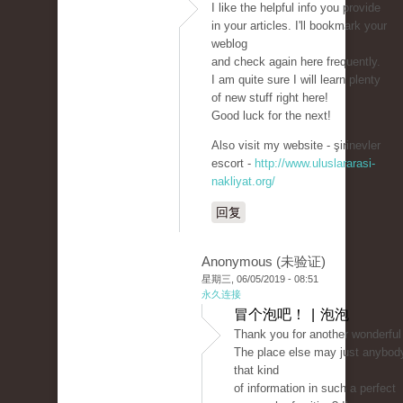
I like the helpful info you provide
in your articles. I'll bookmark your
weblog
and check again here frequently.
I am quite sure I will learn plenty
of new stuff right here!
Good luck for the next!
Also visit my website - şirinevler
escort -
http://www.uluslararasi-
nakliyat.org/
回复
Anonymous (未验证)
星期三, 06/05/2019 - 08:51
永久连接
冒个泡吧！ | 泡泡
Thank you for another wonderful
The place else may just anybod
that kind
of information in such a perfect