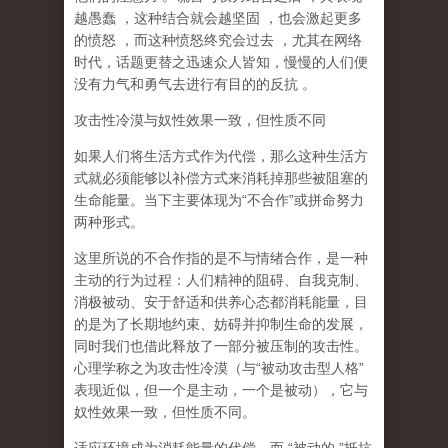
越愚蠢
，这种结合就会越坚固
，也会激起更多
的愤怒
，而这种愤怒终究会过去
，尤其在网络
时代，话题更替之迅速众人皆知，慢慢的人们便
没有力气和勇气去进行有目的的反抗
。
攻击性冷漠与奴性效果一致，但性质不同
如果人们将生活方式作为代偿，那么这种生活方
式就必须能够以补偿方式来消耗掉那些被阻塞的
生命能量。当下主要体现为
“
不合作
”
或拼命努力
两种形式。
这里所说的不合作指的
是不与情绪合作
，是一种
主动的行为过程：人们精神的阻碍、自我克制、
消极被动、安于舒适和供养心态都消耗能量，目
的是为了长期地约束、妨碍并抑制生命的发展，
同时我们也借此释放了一部分被压制的攻击性。
心理学称之为
攻击性冷漠
（
与
“
被动攻击型人格
”
表现近似，但一个是主动，一个是被动
），它与
奴性效果一致，但性质不同。