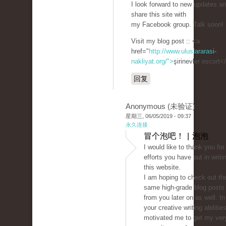
I look forward to new updates an
share this site with
my Facebook group. Talk soon!
Visit my blog post :: <a
href="
http://www.uluslararasi-
nakliyat.org/">
şirinevler escort<
回复
Anonymous (未验证)
星期三, 06/05/2019 - 09:37
永久连接
冒个泡吧！ | 泡泡
I would like to thank you for
efforts you have put in writi
this website.
I am hoping to check out th
same high-grade blog posts
from you later on as well. In 
your creative writing abilitie
motivated me to get my ver