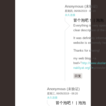
Anonymous (未验证)
星期四, 06/06/2019 - 06:19
永久连接
冒个泡吧！ | 泡泡
Everything is very open 
clear description of the
It was definitely informa
website is extremely hel
Thanks for sharing!
my web blog: <a
href="
http://www.uluslar
nakliyat.org/">
şirinevle
回复
Anonymous (未验证)
星期三, 06/05/2019 - 08:20
永久连接
冒个泡吧！ | 泡泡