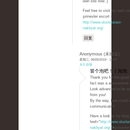
own site now ;)
Feel free to visit my web site
şirinevler escort -
http://www.uluslararasi-
nakliyat.org/
回复
Anonymous (未验证)
星期三, 06/05/2019 - 16:57
永久连接
冒个泡吧！ | 泡泡
Thank you for the good w
fact was a amusement a
Look advanced to far a
from you!
By the way, how could 
communicate?
Have a look at my blog
href="
http://www.uluslar
nakliyat.org/">
şirinevle