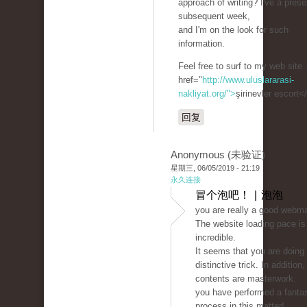
approach of writing? I've a prese
subsequent week,
and I'm on the look for such
information.
Feel free to surf to my web site 
href="
http://www.uluslararasi-
nakliyat.org/">
şirinevler escort<
回复
Anonymous (未验证)
星期三, 06/05/2019 - 21:19
永久连接
冒个泡吧！ | 泡泡
you are really a good webma
The website loading pace is
incredible.
It seems that you are doing
distinctive trick. In addition
contents are masterwork.
you have performed a fantas
process in this matter!