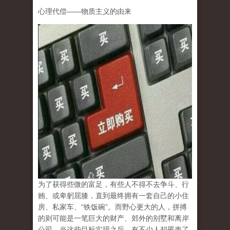
心理代偿
——
物质主义的由来
为了获得些微的富足，有些人不得不去争斗、行
贿、或卑躬屈膝，直到最终拥有一套自己的小住
房、私家车、
“
铁饭碗
”
。而野心更大的人，拼搏
的则可能是一笔巨大的财产、郊外的别墅和离岸
公司。当这些目标实现之后，有不少人却罹患了