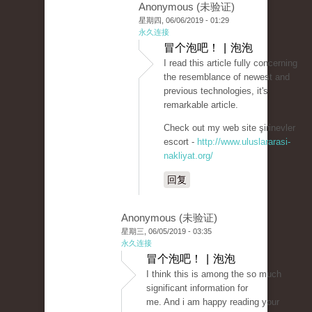
Anonymous (未验证)
星期四, 06/06/2019 - 01:29
永久连接
冒个泡吧！ | 泡泡
I read this article fully concerning
the resemblance of newest and
previous technologies, it's
remarkable article.
Check out my web site şirinevler
escort -
http://www.uluslararasi-
nakliyat.org/
回复
Anonymous (未验证)
星期三, 06/05/2019 - 03:35
永久连接
冒个泡吧！ | 泡泡
I think this is among the so much
significant information for
me. And i am happy reading your