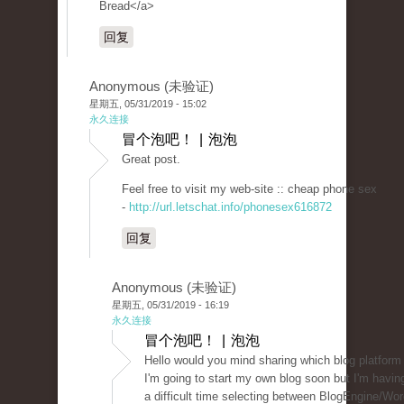
Bread</a>
回复
Anonymous (未验证)
星期五, 05/31/2019 - 15:02
永久连接
冒个泡吧！ | 泡泡
Great post.
Feel free to visit my web-site :: cheap phone sex
-
http://url.letschat.info/phonesex616872
回复
Anonymous (未验证)
星期五, 05/31/2019 - 16:19
永久连接
冒个泡吧！ | 泡泡
Hello would you mind sharing which blog platform
I'm going to start my own blog soon but I'm havin
a difficult time selecting between BlogEngine/Wo