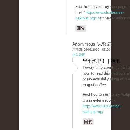
Feel free to visit my web page: 
href="
http://www.uluslararasi-
nakliyat.org/">
şirinevler escort<
回复
Anonymous (未验证)
星期四, 06/06/2019 - 05:20
永久连接
冒个泡吧！ | 泡泡
I every time spent my half 
hour to read this weblog's ar
or reviews daily along with a
mug of coffee.
Feel free to surf to my web
:: şirinevler escort -
http://www.uluslararasi-
nakliyat.org/
回复