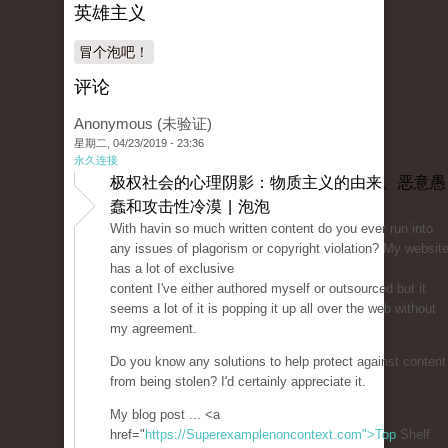
英雄主义
冒个泡吧！
评论
Anonymous (未验证)
星期二, 04/23/2019 - 23:36
永久连接
极权社会的心理阴影：物质主义的由来、恶意愚
蠢和攻击性冷漠 | 泡泡
With havin so much written content do you ever run into
any issues of plagorism or copyright violation? My websit
has a lot of exclusive
content I've either authored myself or outsourced but it
seems a lot of it is popping it up all over the web without
my agreement.
Do you know any solutions to help protect against content
from being stolen? I'd certainly appreciate it.
My blog post ... <a
href="
https://Superexamplenoncontext.com">Top
Shelf