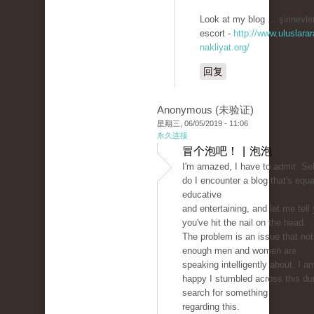
Look at my blog ... şirinevle
escort -
http://www.uluslarar
nakliyat.org/
回复
Anonymous (未验证)
星期三, 06/05/2019 - 11:06
永久连接
冒个泡吧！ | 泡泡
I'm amazed, I have to admit. S
do I encounter a blog that's equa
educative
and entertaining, and let me tell
you've hit the nail on the head.
The problem is an issue that not
enough men and women are
speaking intelligently about. I a
happy I stumbled across this du
search for something
regarding this.