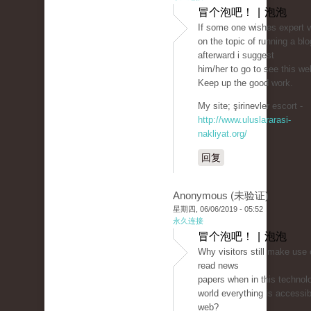
冒个泡吧！ | 泡泡
If some one wishes expert 
on the topic of running a blo
afterward i suggest
him/her to go to see this we
Keep up the good work.
My site; şirinevler escort -
http://www.uluslararasi-
nakliyat.org/
回复
Anonymous (未验证)
星期四, 06/06/2019 - 05:52
永久连接
冒个泡吧！ | 泡泡
Why visitors still make use 
read news
papers when in this technolo
world everything is accessib
web?