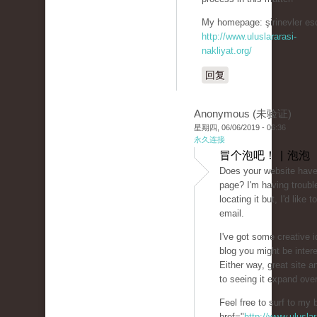
My homepage: şirinevler esc
http://www.uluslararasi-
nakliyat.org/
回复
Anonymous (未验证)
星期四, 06/06/2019 - 06:36
永久连接
冒个泡吧！ | 泡泡
Does your website have
page? I'm having troubl
locating it but, I'd like
email.
I've got some creative i
blog you might be intere
Either way, great site a
to seeing it expand over
Feel free to surf to my 
href="
http://www.uluslar