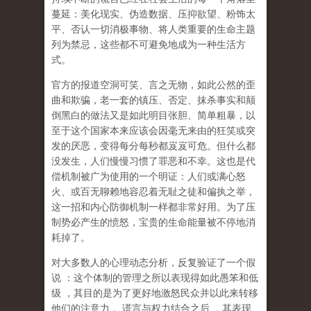
蔓延：美化现实、伪造数据、压抑欲望、粉饰太
平、否认一切消极事物、将人类重要的生命主题
列为禁忌，这些都不可避免地成为一种生活方
式。
官方的报道空洞可笑、言之无物，如此公然的歪
曲和欺骗，老一套的镇压、否定、抹杀事实和颠
倒黑白的做法又是如此明目张胆、简单粗暴，以
至于这个国家本来应该会因毫无来由的狂笑或突
发的厌恶，变得每分每秒都岌岌可危。但什么都
没发生，人们慢慢习惯了罪恶和不幸。这也是代
偿机制被广为使用的一个明证：人们或满心怒
火、或百无聊赖地容忍着无耻之徒和偏执之举，
这一招和内心防御机制一样都非常好用。为了压
制势必产生的愤怒，宝贵的生命能量被不停地消
耗掉了。
对大多数人的心理动态分析，反复验证了一个假
说
：这个体制的管理之所以表现得如此愚笨和低
级
，其目的是为了更好地激怒民众并以此来转移
他们的注意力
。谎言与权力结合之后
，其表现