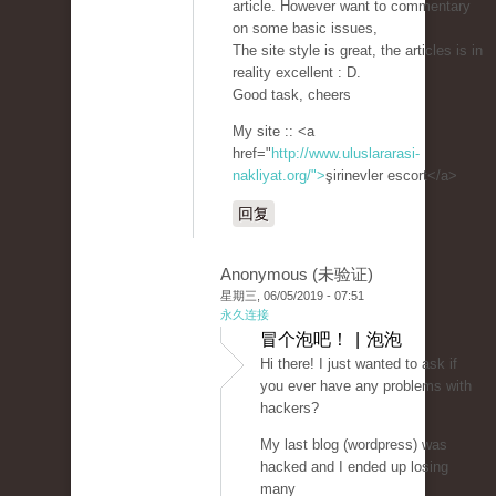
article. However want to commentary
on some basic issues,
The site style is great, the articles is in
reality excellent : D.
Good task, cheers
My site :: <a
href="
http://www.uluslararasi-
nakliyat.org/">
şirinevler escort</a>
回复
Anonymous (未验证)
星期三, 06/05/2019 - 07:51
永久连接
冒个泡吧！ | 泡泡
Hi there! I just wanted to ask if
you ever have any problems with
hackers?
My last blog (wordpress) was
hacked and I ended up losing
many