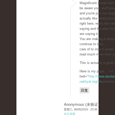
Magnificent goods from 
be aware your stuff pre
and you're just too magn
actually like what you'v
right here, really like w
saying and the way thr
are saying it.
You are making it enjoy
continue to take
care of to stay it smart.
read much more from y
This is actually a great
Here is my page ... <a
href="
http://www.uluslar
nakliyat.org/">
şirinevle
回复
Anonymous (未验证)
星期三, 06/05/2019 - 23:38
永久连接