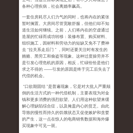
各种心理疾病，社会离婚率飙高。
一套住房耗尽人们力气的同时，也将内在的紧张
暂时搁置。大房间尽管宽敞舒服，但他们却不知
道生活如何继续。之前，人们将内在的空虚通过
造屋的忙碌而成功转移：装修布置、购买材料、
组织施工，因材料和劳动力的短缺又免不了费神
去
“
拉关系走后门
”
，同时还要关注时有发生的
贿赂、黑劳工和偷盗等现象。这种过度操劳并不
是引发心理危机的原因，相反，忙碌恰恰是他们
求之不得的
——
引发的原因是终于完工后失去了
代偿的机会。
“
口欲期固结
”
是普遍现象，它是对大批人严重颠
倒的生活方式的一种代偿机制，主要表现为对金
钱和更多消费的强烈欲望。人们用这种欲望来缓
解心理缺陷综合症，以及掩盖内心的贫乏。由此
导致的慢性而持久的饥饿状态又促使嫉妒和贪婪
的产生，这一点在惊人的电商销售数据和海外爆
买现象中可见一斑。