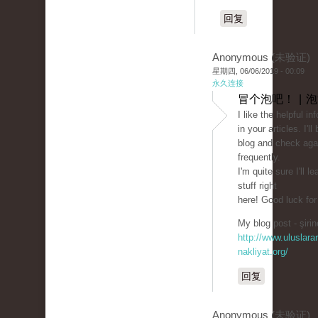
回复
Anonymous (未验证)
星期四, 06/06/2019 - 00:09
永久连接
冒个泡吧！ | 
I like the helpful in
in your articles. I'
blog and check aga
frequently.
I'm quite sure I'll l
stuff right
here! Good luck for
My blog post - şirin
http://www.uluslarar
nakliyat.org/
回复
Anonymous (未验证)