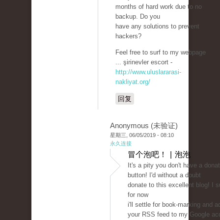
months of hard work due to no
backup. Do you
have any solutions to prevent
hackers?
Feel free to surf to my webpage
... şirinevler escort -
http://www.uluslararasi-
nakliyat.org/
回复
Anonymous (未验证)
星期三, 06/05/2019 - 08:10
永久连接
冒个泡吧！ | 泡泡
It's a pity you don't have a dona
button! I'd without a doubt
donate to this excellent blog! I
for now
i'll settle for book-marking and a
your RSS feed to my Google ac