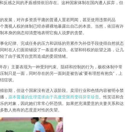
和反感之间的矛盾感情依旧存在。这种国家体制在国内遭人摈弃，但
的发展，对许多资质平庸的普通人置若罔闻，甚至使用违禁药品
个蔑视人权的体制已经赤裸裸地暴露出自己的本质。当然，依旧有许
制本身的病态却清楚地表明它痴人说梦的贪婪。
事化纪律、完成任务的压力和训练的劳累作为补偿手段使得自然状态
同时在人们面前铺设了一条追求成功、名望和特权的欲望之路，让几
轻了由于孤芳自赏而造成的委屈情绪。
并存）主要表现为一种受到约束、阻碍和控制的行为，极权体制中常
压制只是一面，同时存在的另一面则是被告诫
“
要有理想有抱负
”
，上
结症状。
殖欲期
，但这个国家没有进入该阶段。卖淫行业和色情内容被明令禁
播，
原本普通的生理需求由于高度受限而变得异常珍贵
。性笑话和含
乐的对象，因此她们常常心怀恐惧。如果把充满爱意的夫妻关系和达
多数人抱有的态度是对性的失望。