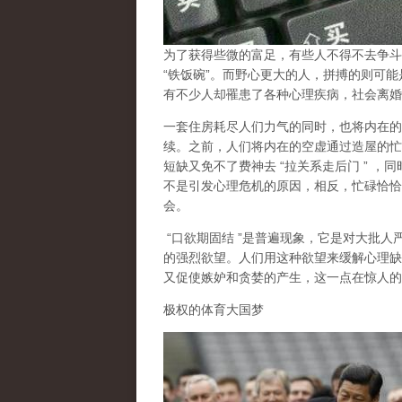
为了获得些微的富足，有些人不得不去争斗
“
铁饭碗
”
。而野心更大的人，拼搏的则可能
有不少人却罹患了各种心理疾病，社会离婚
一套住房耗尽人们力气的同时，也将内在的
续。之前，人们将内在的空虚通过造屋的忙
短缺又免不了费神去
“
拉关系走后门
”
，同
不是引发心理危机的原因，相反，忙碌恰恰
会。
“
口欲期固结
”
是普遍现象，它是对大批人
的强烈欲望。人们用这种欲望来缓解心理缺
又促使嫉妒和贪婪的产生，这一点在惊人的
极权的体育大国梦