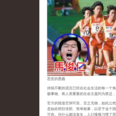
恶意的愚蠢
持续不断的谎言已经在社会生活的每一个角
极事物、将人类重要的生命主题列为禁忌，
官方的报道空洞可笑、言之无物，如此公然
是如此明目张胆、简单粗暴，以至于这个国
可危。但什么都没发生，人们慢慢习惯了罪