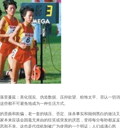
落里蔓延：美化现实、伪造数据、压抑欲望、粉饰太平、否认一切消
这些都不可避免地成为一种生活方式。
的歪曲和欺骗，老一套的镇压、否定、抹杀事实和颠倒黑白的做法又
家本来应该会因毫无来由的狂笑或突发的厌恶，变得每分每秒都岌岌
恶和不幸。这也是代偿机制被广为使用的一个明证：人们或满心怒