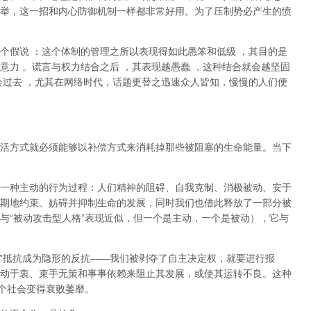
举，这一招和内心防御机制一样都非常好用。为了压制势必产生的愤
个假说
：这个体制的管理之所以表现得如此愚笨和低级
，其目的是
意力
。谎言与权力结合之后
，其表现越愚蠢
，这种结合就会越坚固
会过去
，尤其在网络时代，话题更替之迅速众人皆知，慢慢的人们便
活方式就必须能够以补偿方式来消耗掉那些被阻塞的生命能量。当下
一种主动的行为过程：人们精神的阻碍、自我克制、消极被动、安于
期地约束、妨碍并抑制生命的发展，同时我们也借此释放了一部分被
与
“
被动攻击型人格
”
表现近似，但一个是主动，一个是被动
），它与
”
抵抗成为隐形的反抗
——
我们被剥夺了自主决定权，就要进行报
动于衷、束手无策和事事依赖来阻止其发展，或使其运转不良。这种
个社会变得衰败萎靡。