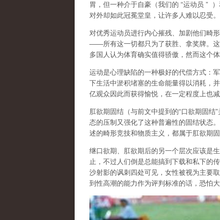
胃，但一种介于自豪（
我们的
“
运动员
”
）
对外却如此冠冕堂皇，让许多人难以忍受。
对优秀运动员进行内心摧残、加剧他们畸形
——
所有这一切都只为了获胜、拿奖牌。这
多国人认为体育确实值得骄傲，然而这个体
运动是心理缺陷的一种极好的代偿方式
：军
下生活中淤积堵塞的生命能量得以消耗，并
亿观众因此而获得愉悦，在一定程度上也减
肛欲期固结
（与前文中提到的
“
口欲期固结
”
态的压制又强化了这种普遍性的固结状态。
述的畸形竞技和物质主义，都属于肛欲期固
继口欲期、肛欲期后的另一个层次应该是
生
止，不过人们倒是总能搞到下载和私下的传
沙射影的讽刺四处可见，女性被视为主要取
到性高潮的能力作为评判标准的话，恐怕大