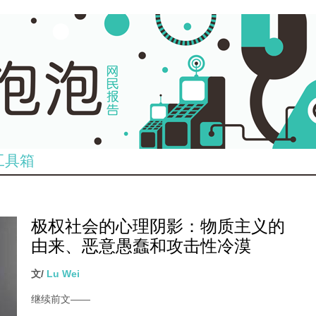
工具箱
极权社会的心理阴影：物质主义的
由来、恶意愚蠢和攻击性冷漠
文/
Lu Wei
继续前文
——