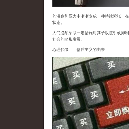
的沮丧和压力中渐渐变成一种持续紧张，在
状态。
人们必须采取一定措施对其予以疏引或抑制
社会的畸形发展。
心理代偿
——
物质主义的由来