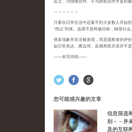
反之，与情绪合作、不与政权合作才是积极
～～～～～～
只要在日常生活中还看不到大多数人开始拒
“
拐点
”
到来
。选票不是终极目标，畸形社会
很多现象并非没被发现，而是观察者的评价
如日常表达，擦边球、反讽和双关语并不是
——
未完待续
——
您可能感兴趣的文章
信息筛选
别－－并
及的互联