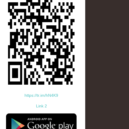
https://tr.im/hN4K9
Link 2
standard-icon-googleplay-app-store.png