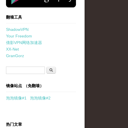
翻墙工具
ShadowVPN
Your Freedom
倩影VPN网络加速器
XX-Net
GranGorz
搜索表单
搜索
镜像站点 （免翻墙）
泡泡
镜像
#1
泡泡
镜像#2
热门文章