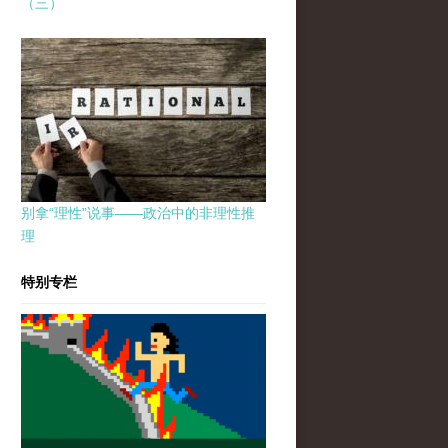
（三）
别拿“理性”说事——政治中的非理性推
理
特别专栏