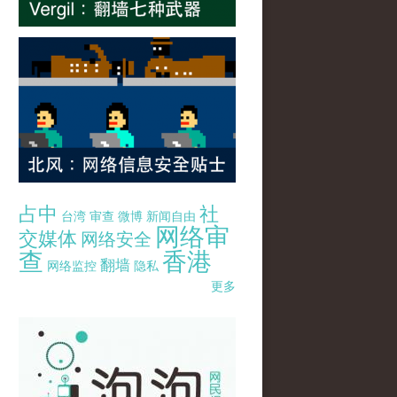
占中
社
台湾
审查
微博
新闻自由
网络审
交媒体
网络安全
查
香港
翻墙
网络监控
隐私
更多
pao-pao-banner-mirror-site-120814.jpg