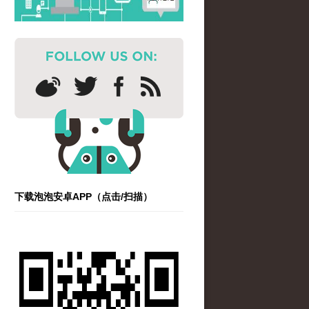
下载泡泡安卓APP（点击/扫描）