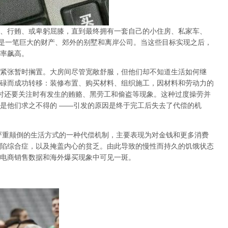
、行贿、或卑躬屈膝，直到最终拥有一套自己的小住房、私家车、
是一笔巨大的财产、郊外的别墅和离岸公司。当这些目标实现之后，
率飙高。
紧张暂时搁置。大房间尽管宽敞舒服，但他们却不知道生活如何继
碌而成功转移：装修布置、购买材料、组织施工，因材料和劳动力的
时还要关注时有发生的贿赂、黑劳工和偷盗等现象。这种过度操劳并
是他们求之不得的
——
引发的原因是终于完工后失去了代偿的机
严重颠倒的生活方式的一种代偿机制，主要表现为对金钱和更多消费
陷综合症，以及掩盖内心的贫乏。由此导致的慢性而持久的饥饿状态
电商销售数据和海外爆买现象中可见一斑。