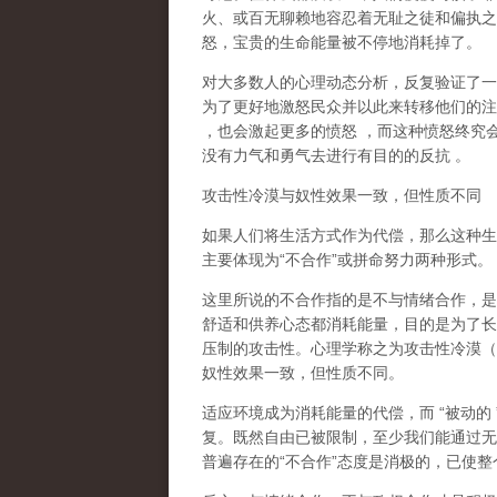
火、或百无聊赖地容忍着无耻之徒和偏执之
怒，宝贵的生命能量被不停地消耗掉了。
对大多数人的心理动态分析，反复验证了一
为了更好地激怒民众并以此来转移他们的注
，也会激起更多的愤怒
，而这种愤怒终究
没有力气和勇气去进行有目的的反抗
。
攻击性冷漠与奴性效果一致，但性质不同
如果人们将生活方式作为代偿，那么这种生
主要体现为
“
不合作
”
或拼命努力两种形式。
这里所说的不合作指的
是不与情绪合作
，是
舒适和供养心态都消耗能量，目的是为了长
压制的攻击性。心理学称之为
攻击性冷漠
（
奴性效果一致，但性质不同。
适应环境成为消耗能量的代偿，而
“
被动的
复。既然自由已被限制，至少我们能通过无
普遍存在的
“
不合作
”
态度是消极的，已使整