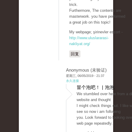
trick.
Furthermore, The contents are
masterwork. you have performed
a great job on this topic!
My webpage; şirinevler escort -
http://www.uluslararasi-
nakliyat.org/
回复
Anonymous (未验证)
星期三, 06/05/2019 - 21:37
永久连接
冒个泡吧！ | 泡泡
We stumbled over here from a di
website and thought
I might check things out. I like w
see so now i am following
you. Look forward to looking ove
web page repeatedly.