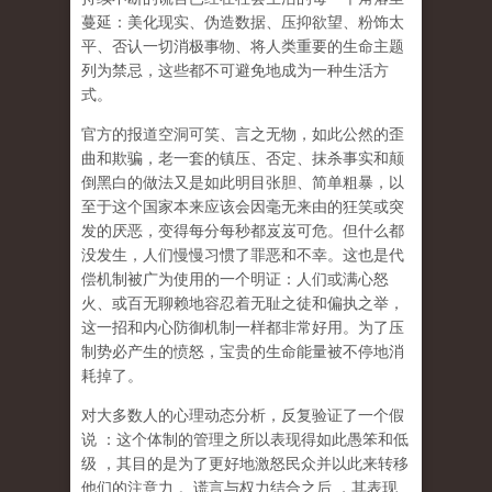
蔓延：美化现实、伪造数据、压抑欲望、粉饰太
平、否认一切消极事物、将人类重要的生命主题
列为禁忌，这些都不可避免地成为一种生活方
式。
官方的报道空洞可笑、言之无物，如此公然的歪
曲和欺骗，老一套的镇压、否定、抹杀事实和颠
倒黑白的做法又是如此明目张胆、简单粗暴，以
至于这个国家本来应该会因毫无来由的狂笑或突
发的厌恶，变得每分每秒都岌岌可危。但什么都
没发生，人们慢慢习惯了罪恶和不幸。这也是代
偿机制被广为使用的一个明证：人们或满心怒
火、或百无聊赖地容忍着无耻之徒和偏执之举，
这一招和内心防御机制一样都非常好用。为了压
制势必产生的愤怒，宝贵的生命能量被不停地消
耗掉了。
对大多数人的心理动态分析，反复验证了一个假
说
：这个体制的管理之所以表现得如此愚笨和低
级
，其目的是为了更好地激怒民众并以此来转移
他们的注意力
。谎言与权力结合之后
，其表现