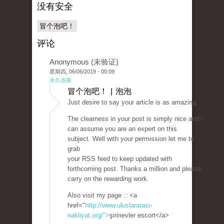
没有安全
冒个泡吧！
评论
Anonymous (未验证)
星期四, 06/06/2019 - 00:09
永久连接
冒个泡吧！ | 泡泡
Just desire to say your article is as amazing.
The clearness in your post is simply nice and i
can assume you are an expert on this
subject. Well with your permission let me to
grab
your RSS feed to keep updated with
forthcoming post. Thanks a million and please
carry on the rewarding work.
Also visit my page :: <a
href="
http://www.uluslararasi-
nakliyat.org/">
şirinevler escort</a>