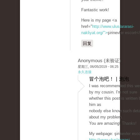
Fantastic work!
Here is my page <a
href="
http://www.uluslararasi-
nakliyat.org/">
şirinevler escort<
回复
Anonymous (未验证)
星期三, 06/05/2019 - 06:25
永久连接
冒个泡吧！ | 泡泡
I was recommended this we
by my cousin. I'm not sure
whether this post is written 
him as
nobody else know such deta
about my problem.
You are amazing! Thanks!
My webpage: şirinevler esco
http://www.uluslararasi-