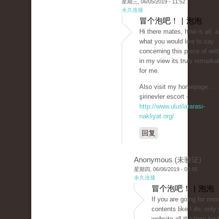
星期三, 06/05/2019 - 11:52
永久连接
冒个泡吧！ | 泡泡
Hi there mates, how is all, 
what you would like to say
concerning this piece of writ
in my view its truly remarka
for me.
Also visit my homepage ...
şirinevler escort -
http://www.uluslararasi-
nakliyat.org/
回复
Anonymous (未验证)
星期四, 06/06/2019 - 03:56
永久连接
冒个泡吧！ | 泡泡
If you are going for mos
contents like I do, only v
website all the time for