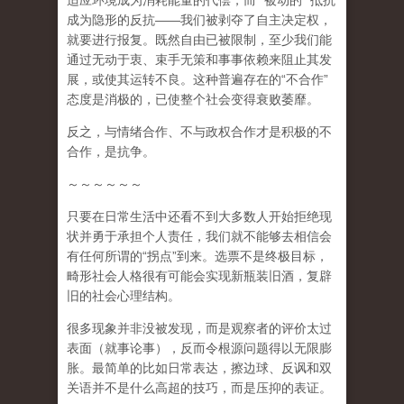
适应环境成为消耗能量的代偿，而
“
被动的
”
抵抗
成为隐形的反抗
——
我们被剥夺了自主决定权，
就要进行报复。既然自由已被限制，至少我们能
通过无动于衷、束手无策和事事依赖来阻止其发
展，或使其运转不良。这种普遍存在的
“
不合作
”
态度是消极的，已使整个社会变得衰败萎靡。
反之，与情绪合作、不与政权合作才是积极的不
合作，是抗争。
～～～～～～
只要在日常生活中还看不到大多数人开始拒绝现
状并勇于承担个人责任，我们就不能够去相信会
有任何所谓的
“
拐点
”
到来
。选票不是终极目标，
畸形社会人格很有可能会实现新瓶装旧酒，复辟
旧的社会心理结构。
很多现象并非没被发现，而是观察者的评价太过
表面（就事论事），反而令根源问题得以无限膨
胀。最简单的比如日常表达，擦边球、反讽和双
关语并不是什么高超的技巧，而是压抑的表证。