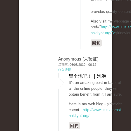
it
provides quality conten
Also visit my webpage 
href="
http://www.uluslar
nakliyat.org/">
şirinevle
回复
Anonymous (未验证)
星期三, 06/05/2019 - 06:12
永久连接
冒个泡吧！ | 泡泡
It's an amazing post in favor of
all the online people; they will
obtain benefit from it I am sure.
Here is my web blog - şirinevler
escort -
http://www.uluslararasi-
nakliyat.org/
回复