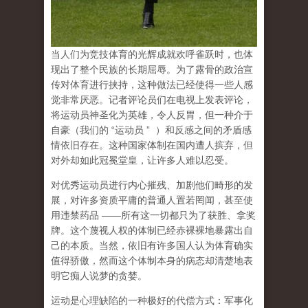
当人们为竞技体育的光辉成就欢呼雀跃时，也体
现出了整个民族的长期屈辱。为了露骨的政治宣
传对体育进行挟持，这种做法已经使得一些人感
觉非常厌恶。记者评论员们在电视上发表评论，
将运动员神圣化为英雄，令人反胃，但一种介于
自豪（
我们的
“
运动员
”
）和反感之间的矛盾感
情依旧存在。这种国家体制在国内遭人摈弃，但
对外却如此冠冕堂皇，让许多人难以忍受。
对优秀运动员进行内心摧残、加剧他们畸形的发
展，对许多资质平庸的普通人置若罔闻，甚至使
用违禁药品
——
所有这一切都只为了获胜、拿奖
牌。这个蔑视人权的体制已经赤裸裸地暴露出自
己的本质。当然，依旧有许多国人认为体育确实
值得骄傲，然而这个体制本身的病态却清楚地表
明它痴人说梦的贪婪。
运动是心理缺陷的一种极好的代偿方式
：军事化