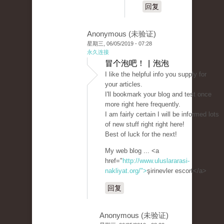
回复
Anonymous (未验证)
星期三, 06/05/2019 - 07:28
永久连接
冒个泡吧！ | 泡泡
I like the helpful info you supply for
your articles.
I'll bookmark your blog and test once
more right here frequently.
I am fairly certain I will be informed lots
of new stuff right right here!
Best of luck for the next!
My web blog ... <a
href="
http://www.uluslararasi-
nakliyat.org/">
şirinevler escort</a>
回复
Anonymous (未验证)