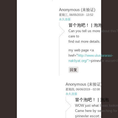
Anonymous (未验证)
星期三, 06/05/2019 - 13:52
永久连接
冒个泡吧！ | 泡泡
Can you tell us more about this? 
care to
find out more details.
my web page <a
href="
http://www.uluslararasi-
nakliyat.org/">
şirinevler escort<
回复
Anonymous (未验证)
星期四, 06/06/2019 - 02:08
永久连接
冒个泡吧！ | 泡泡
WOW just what I was looking
Came here by searching for
şirinevler escort -