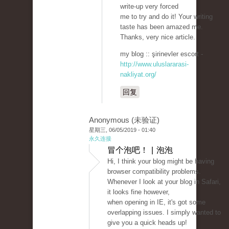
write-up very forced
me to try and do it! Your writing
taste has been amazed me.
Thanks, very nice article.
my blog :: şirinevler escort -
http://www.uluslararasi-
nakliyat.org/
回复
Anonymous (未验证)
星期三, 06/05/2019 - 01:40
永久连接
冒个泡吧！ | 泡泡
Hi, I think your blog might be having
browser compatibility problems.
Whenever I look at your blog in Safari,
it looks fine however,
when opening in IE, it's got some
overlapping issues. I simply wanted to
give you a quick heads up!