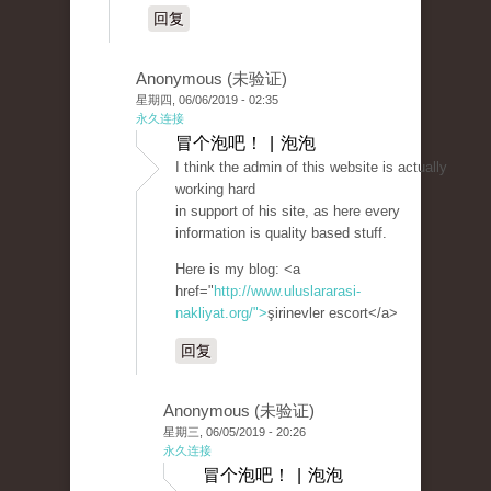
回复
Anonymous (未验证)
星期四, 06/06/2019 - 02:35
永久连接
冒个泡吧！ | 泡泡
I think the admin of this website is actually
working hard
in support of his site, as here every
information is quality based stuff.
Here is my blog: <a
href="
http://www.uluslararasi-
nakliyat.org/">
şirinevler escort</a>
回复
Anonymous (未验证)
星期三, 06/05/2019 - 20:26
永久连接
冒个泡吧！ | 泡泡