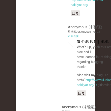
nakliyat.org/
回复
Anonymous (未验证)
星期四, 06/06/2019 - 00:18
永久连接
冒个泡吧！ | 泡泡
What's up, yeah this arti
nice and I
have learned lot of thing
regarding blogging.
thanks.
Also visit my blog: <a
href="
http://www.uluslar
nakliyat.org/">
şirinevle
回复
Anonymous (未验证)