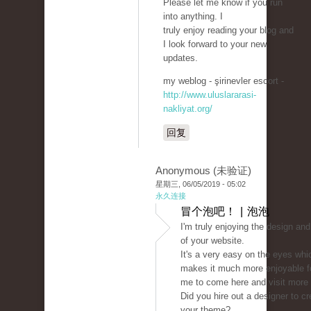
Please let me know if you run
into anything. I
truly enjoy reading your blog and
I look forward to your new
updates.
my weblog - şirinevler escort -
http://www.uluslararasi-
nakliyat.org/
回复
Anonymous (未验证)
星期三, 06/05/2019 - 05:02
永久连接
冒个泡吧！ | 泡泡
I'm truly enjoying the design and
of your website.
It's a very easy on the eyes whi
makes it much more enjoyable f
me to come here and visit more 
Did you hire out a designer to cr
your theme?