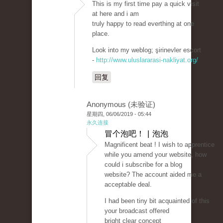
This is my first time pay a quick visit
at here and i am
truly happy to read everthing at one
place.
Look into my weblog; şirinevler escort
-
http://www.uluslararasi-nakliyat.org/
回复
Anonymous (未验证)
星期四, 06/06/2019 - 05:44
永久连接
冒个泡吧！ | 泡泡
Magnificent beat ! I wish to apprentice
while you amend your website, how
could i subscribe for a blog
website? The account aided me a
acceptable deal.
I had been tiny bit acquainted of this
your broadcast offered
bright clear concept