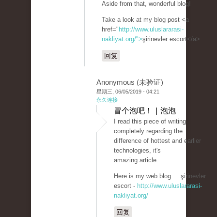
Aside from that, wonderful blog!
Take a look at my blog post <a
href="
http://www.uluslararasi-
nakliyat.org/">
şirinevler escort</a>
回复
Anonymous (未验证)
星期三, 06/05/2019 - 04:21
永久连接
冒个泡吧！ | 泡泡
I read this piece of writing
completely regarding the
difference of hottest and earlier
technologies, it's
amazing article.
Here is my web blog ... şirinevler
escort -
http://www.uluslararasi-
nakliyat.org/
回复