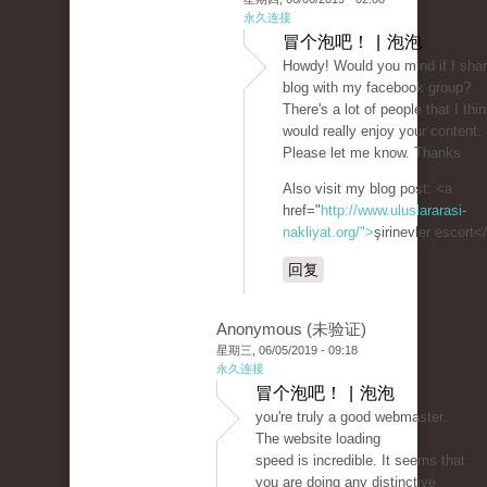
永久连接
冒个泡吧！ | 泡泡
Howdy! Would you mind if I shar
blog with my facebook group?
There's a lot of people that I thi
would really enjoy your content.
Please let me know. Thanks
Also visit my blog post: <a
href="
http://www.uluslararasi-
nakliyat.org/">
şirinevler escort<
回复
Anonymous (未验证)
星期三, 06/05/2019 - 09:18
永久连接
冒个泡吧！ | 泡泡
you're truly a good webmaster.
The website loading
speed is incredible. It seems that
you are doing any distinctive