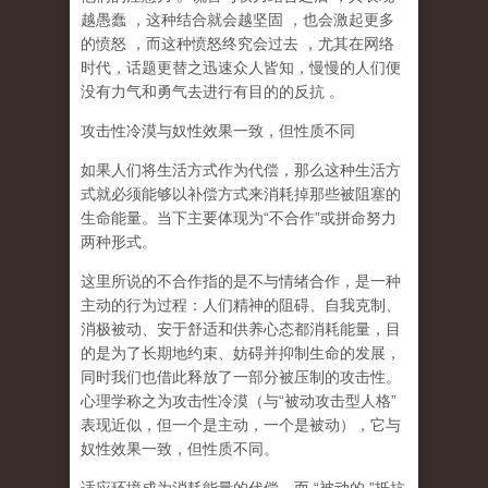
越愚蠢
，这种结合就会越坚固
，也会激起更多
的愤怒
，而这种愤怒终究会过去
，尤其在网络
时代，话题更替之迅速众人皆知，慢慢的人们便
没有力气和勇气去进行有目的的反抗
。
攻击性冷漠与奴性效果一致，但性质不同
如果人们将生活方式作为代偿，那么这种生活方
式就必须能够以补偿方式来消耗掉那些被阻塞的
生命能量。当下主要体现为
“
不合作
”
或拼命努力
两种形式。
这里所说的不合作指的
是不与情绪合作
，是一种
主动的行为过程：人们精神的阻碍、自我克制、
消极被动、安于舒适和供养心态都消耗能量，目
的是为了长期地约束、妨碍并抑制生命的发展，
同时我们也借此释放了一部分被压制的攻击性。
心理学称之为
攻击性冷漠
（
与
“
被动攻击型人格
”
表现近似，但一个是主动，一个是被动
），它与
奴性效果一致，但性质不同。