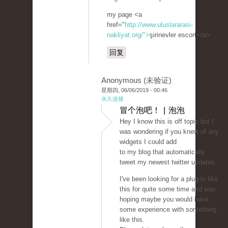
my page <a
href="
http://www.uluslararasi-
nakliyat.org/">
şirinevler escort</a>
回复
Anonymous (未验证)
星期四, 06/06/2019 - 00:46
永久连接
冒个泡吧！ | 泡泡
Hey I know this is off topic but I
was wondering if you knew of any
widgets I could add
to my blog that automatically
tweet my newest twitter updates.
I've been looking for a plug-in like
this for quite some time and was
hoping maybe you would have
some experience with something
like this.