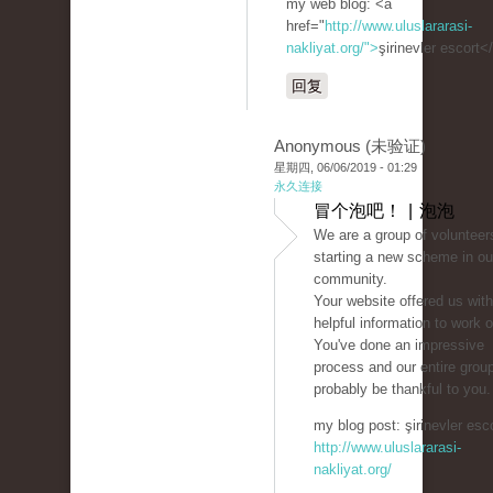
my web blog: <a
href="
http://www.uluslararasi-
nakliyat.org/">
şirinevler escort<
回复
Anonymous (未验证)
星期四, 06/06/2019 - 01:29
永久连接
冒个泡吧！ | 泡泡
We are a group of volunteer
starting a new scheme in ou
community.
Your website offered us with
helpful information to work o
You've done an impressive
process and our entire group
probably be thankful to you.
my blog post: şirinevler esco
http://www.uluslararasi-
nakliyat.org/