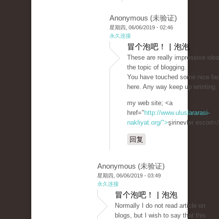
Anonymous (未验证)
星期四, 06/06/2019 - 02:46
永久连接
冒个泡吧！ | 泡泡
These are really impressive idea
the topic of blogging.
You have touched some nice fac
here. Any way keep up wrinting.
my web site; <a
href="
http://www.uluslararasi-
nakliyat.org/">
şirinevler escort<
回复
Anonymous (未验证)
星期四, 06/06/2019 - 03:49
永久连接
冒个泡吧！ | 泡泡
Normally I do not read article on
blogs, but I wish to say that this