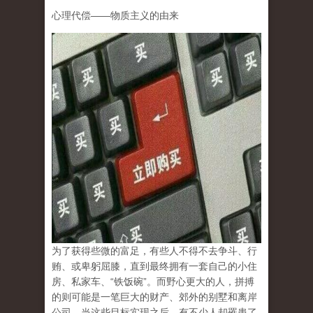
心理代偿
——
物质主义的由来
为了获得些微的富足，有些人不得不去争斗、行
贿、或卑躬屈膝，直到最终拥有一套自己的小住
房、私家车、
“
铁饭碗
”
。而野心更大的人，拼搏
的则可能是一笔巨大的财产、郊外的别墅和离岸
公司。当这些目标实现之后，有不少人却罹患了