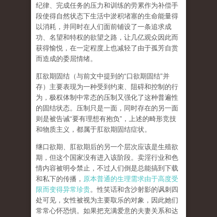
纪律、完成任务的压力和训练的劳累作为补偿手
段使得自然状态下生活中淤积堵塞的生命能量得
以消耗，并同时在人们面前铺设了一条追求成
功、名望和特权的欲望之路，让几亿观众因此而
获得愉悦，在一定程度上也减轻了由于孤芳自赏
而造成的委屈情绪。
肛欲期固结
（与前文中提到的
“
口欲期固结
”
并
存）主要表现为一种受到约束、阻碍和控制的行
为，极权体制中常态的压制又强化了这种普遍性
的固结状态。压制只是一面，同时存在的另一面
则是被告诫
“
要有理想有抱负
”
，上述的畸形竞技
和物质主义，都属于肛欲期固结症状。
继口欲期、肛欲期后的另一个层次应该是
生殖欲
期
，但这个国家没有进入该阶段。卖淫行业和色
情内容被明令禁止，不过人们倒是总能搞到下载
和私下的传播，
原本普通的生理需求由于高度受
限而变得异常珍贵
。性笑话和含沙射影的讽刺四
处可见，女性被视为主要取乐的对象，因此她们
常常心怀恐惧。如果把充满爱意的夫妻关系和达