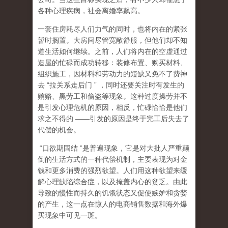
各种心理疾病，社会离婚率飙高。
一套住房耗尽人们力气的同时，也将内在的紧张
暂时搁置。大房间尽管宽敞舒服，但他们却不知
道生活如何继续。之前，人们将内在的空虚通过
造屋的忙碌而成功转移：装修布置、购买材料、
组织施工，因材料和劳动力的短缺又免不了费神
去
“
拉关系走后门
”
，同时还要关注时有发生的
贿赂、黑劳工和偷盗等现象。这种过度操劳并不
是引发心理危机的原因，相反，忙碌恰恰是他们
求之不得的
——
引发的原因是终于完工后失去了
代偿的机会。
“
口欲期固结
”
是普遍现象，它是对大批人严重颠
倒的生活方式的一种代偿机制，主要表现为对金
钱和更多消费的强烈欲望。人们用这种欲望来缓
解心理缺陷综合症，以及掩盖内心的贫乏。由此
导致的慢性而持久的饥饿状态又促使嫉妒和贪婪
的产生，这一点在惊人的电商销售数据和海外爆
买现象中可见一斑。