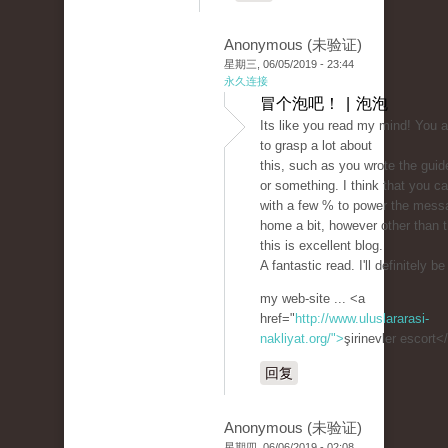
Anonymous (未验证)
星期三, 06/05/2019 - 23:44
永久连接
冒个泡吧！ | 泡泡
Its like you read my mind! You 
to grasp a lot about
this, such as you wrote the guide
or something. I think that you c
with a few % to power the mess
home a bit, however other than t
this is excellent blog.
A fantastic read. I'll definitely b
my web-site ... <a
href="
http://www.uluslararasi-
nakliyat.org/">
şirinevler escort<
回复
Anonymous (未验证)
星期四, 06/06/2019 - 02:08