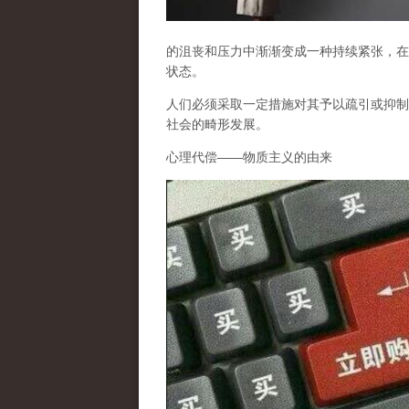
的沮丧和压力中渐渐变成一种持续紧张，在
状态。
人们必须采取一定措施对其予以疏引或抑制
社会的畸形发展。
心理代偿
——
物质主义的由来