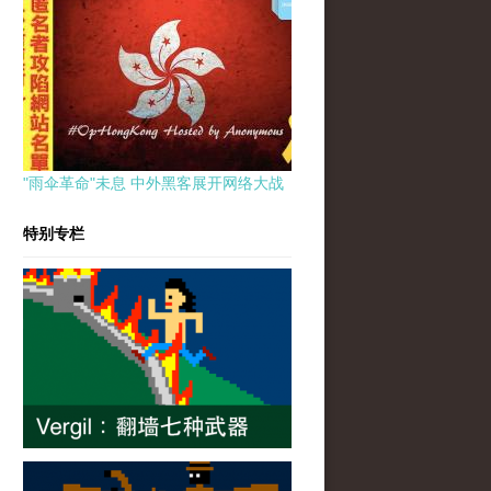
"雨伞革命"未息 中外黑客展开网络大战
特别专栏