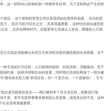
举，这一招和内心防御机制一样都非常好用。为了压制势必产生的愤
个假说
：这个体制的管理之所以表现得如此愚笨和低级
，其目的是
意力
。谎言与权力结合之后
，其表现越愚蠢
，这种结合就会越坚固
会过去
，尤其在网络时代，话题更替之迅速众人皆知，慢慢的人们便
活方式就必须能够以补偿方式来消耗掉那些被阻塞的生命能量。当下
一种主动的行为过程：人们精神的阻碍、自我克制、消极被动、安于
期地约束、妨碍并抑制生命的发展，同时我们也借此释放了一部分被
与
“
被动攻击型人格
”
表现近似，但一个是主动，一个是被动
），它与
”
抵抗成为隐形的反抗
——
我们被剥夺了自主决定权，就要进行报
动于衷、束手无策和事事依赖来阻止其发展，或使其运转不良。这种
个社会变得衰败萎靡。