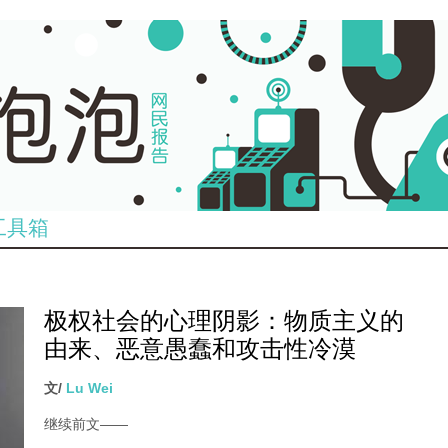
工具箱
极权社会的心理阴影：物质主义的
由来、恶意愚蠢和攻击性冷漠
文/
Lu Wei
继续前文
——