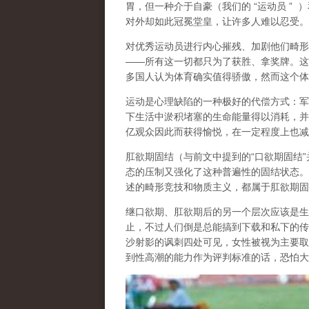
胃，但一种介于自豪（
我们的
“
运动员
”
）
对外却如此冠冕堂皇，让许多人难以忍受。
对优秀运动员进行内心摧残、加剧他们畸形
——
所有这一切都只为了获胜、拿奖牌。这
多国人认为体育确实值得骄傲，然而这个体
运动是心理缺陷的一种极好的代偿方式
：军
下生活中淤积堵塞的生命能量得以消耗，并
亿观众因此而获得愉悦，在一定程度上也减
肛欲期固结
（与前文中提到的
“
口欲期固结
”
态的压制又强化了这种普遍性的固结状态。
述的畸形竞技和物质主义，都属于肛欲期固
继口欲期、肛欲期后的另一个层次应该是
生
止，不过人们倒是总能搞到下载和私下的传
沙射影的讽刺四处可见，女性被视为主要取
到性高潮的能力作为评判标准的话，恐怕大