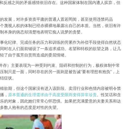
和反感之间的矛盾感情依旧存在。这种国家体制在国内遭人摈弃，但
的发展，对许多资质平庸的普通人置若罔闻，甚至使用违禁药品
个蔑视人权的体制已经赤裸裸地暴露出自己的本质。当然，依旧有许
制本身的病态却清楚地表明它痴人说梦的贪婪。
事化纪律、完成任务的压力和训练的劳累作为补偿手段使得自然状态
同时在人们面前铺设了一条追求成功、名望和特权的欲望之路，让几
轻了由于孤芳自赏而造成的委屈情绪。
并存）主要表现为一种受到约束、阻碍和控制的行为，极权体制中常
压制只是一面，同时存在的另一面则是被告诫
“
要有理想有抱负
”
，上
结症状。
殖欲期
，但这个国家没有进入该阶段。卖淫行业和色情内容被明令禁
播，
原本普通的生理需求由于高度受限而变得异常珍贵
。性笑话和含
乐的对象，因此她们常常心怀恐惧。如果把充满爱意的夫妻关系和达
多数人抱有的态度是对性的失望。