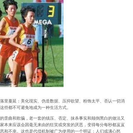
落里蔓延：美化现实、伪造数据、压抑欲望、粉饰太平、否认一切消
这些都不可避免地成为一种生活方式。
的歪曲和欺骗，老一套的镇压、否定、抹杀事实和颠倒黑白的做法又
家本来应该会因毫无来由的狂笑或突发的厌恶，变得每分每秒都岌岌
恶和不幸。这也是代偿机制被广为使用的一个明证：人们或满心怒