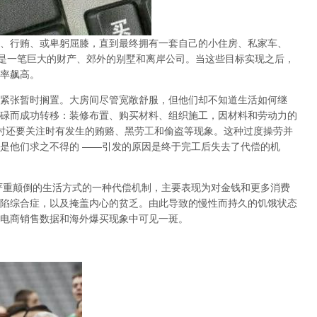
、行贿、或卑躬屈膝，直到最终拥有一套自己的小住房、私家车、
是一笔巨大的财产、郊外的别墅和离岸公司。当这些目标实现之后，
率飙高。
紧张暂时搁置。大房间尽管宽敞舒服，但他们却不知道生活如何继
碌而成功转移：装修布置、购买材料、组织施工，因材料和劳动力的
时还要关注时有发生的贿赂、黑劳工和偷盗等现象。这种过度操劳并
是他们求之不得的
——
引发的原因是终于完工后失去了代偿的机
严重颠倒的生活方式的一种代偿机制，主要表现为对金钱和更多消费
陷综合症，以及掩盖内心的贫乏。由此导致的慢性而持久的饥饿状态
电商销售数据和海外爆买现象中可见一斑。