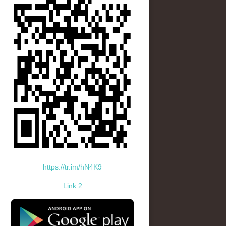
https://tr.im/hN4K9
Link 2
standard-icon-googleplay-app-store.png