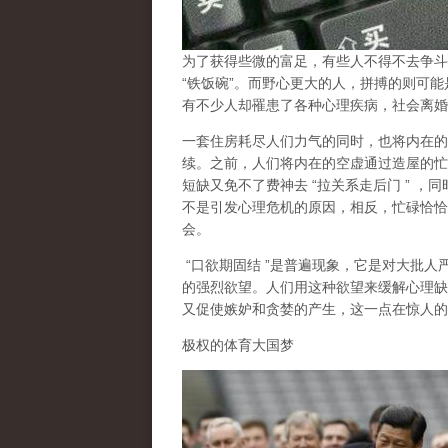
为了获得些微的富足，有些人不得不去争斗
“
铁饭碗
”
。而野心更大的人，拼搏的则可能
有不少人却罹患了各种心理疾病，社会离婚
一套住房耗尽人们力气的同时，也将内在的
续。之前，人们将内在的空虚通过造屋的忙
短缺又免不了费神去
“
拉关系走后门
”
，同
不是引发心理危机的原因，相反，忙碌恰恰
会。
“
口欲期固结
”
是普遍现象，它是对大批人
的强烈欲望。人们用这种欲望来缓解心理缺
又促使嫉妒和贪婪的产生，这一点在惊人的
极权的体育大国梦