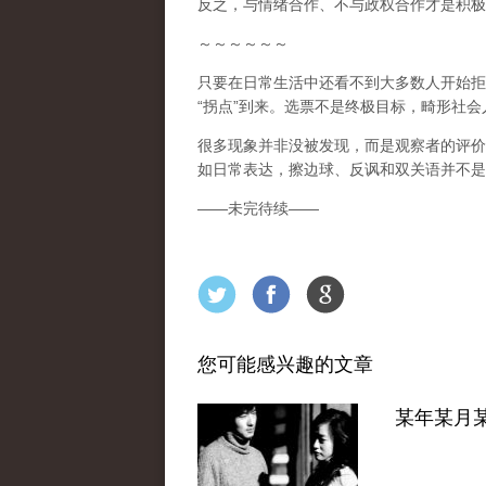
反之，与情绪合作、不与政权合作才是积极
～～～～～～
只要在日常生活中还看不到大多数人开始拒
“
拐点
”
到来
。选票不是终极目标，畸形社会
很多现象并非没被发现，而是观察者的评价
如日常表达，擦边球、反讽和双关语并不是
——
未完待续
——
您可能感兴趣的文章
某年某月