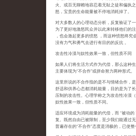
火、或百无聊赖地容忍着无耻之徒和偏执之
怒，宝贵的生命能量被不停地消耗掉了。
对大多数人的心理动态分析，反复验证了一
为了更好地激怒民众并以此来转移他们的注
，也会激起更多的愤怒
，而这种愤怒终究
没有力气和勇气去进行有目的的反抗
。
攻击性冷漠与奴性效果一致，但性质不同
如果人们将生活方式作为代偿，那么这种生
主要体现为
“
不合作
”
或拼命努力两种形式。
这里所说的不合作指的
是不与情绪合作
，是
舒适和供养心态都消耗能量，目的是为了长
压制的攻击性。心理学称之为
攻击性冷漠
（
奴性效果一致，但性质不同。
适应环境成为消耗能量的代偿，而
“
被动的
复。既然自由已被限制，至少我们能通过无
普遍存在的
“
不合作
”
态度是消极的，已使整