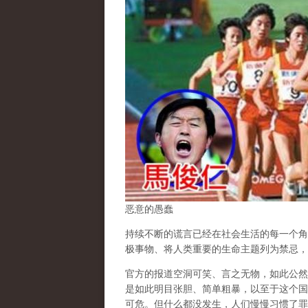
恶意的愚蠢
持续不断的谎言已经在社会生活的每一个角
极事物、将人类重要的生命主题列为禁忌，
官方的报道空洞可笑、言之无物，如此公然
是如此明目张胆、简单粗暴，以至于这个国
可危。但什么都没发生，人们慢慢习惯了罪