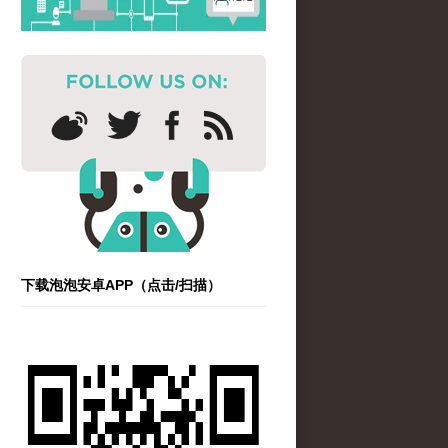
下载泡泡安卓APP（点击/扫描）