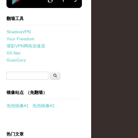
翻墙工具
ShadowVPN
Your Freedom
倩影VPN网络加速器
XX-Net
GranGorz
搜索表单
搜索
镜像站点 （免翻墙）
泡泡
镜像
#1
泡泡
镜像#2
热门文章