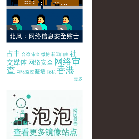
占中
社
台湾
审查
微博
新闻自由
网络审
交媒体
网络安全
查
香港
翻墙
网络监控
隐私
更多
pao-pao-banner-mirror-site-120814.jpg