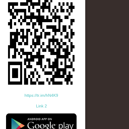
https://tr.im/hN4K9
Link 2
standard-icon-googleplay-app-store.png