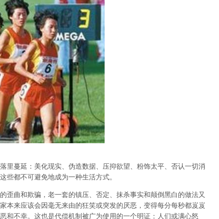
落里蔓延：美化现实、伪造数据、压抑欲望、粉饰太平、否认一切消
这些都不可避免地成为一种生活方式。
的歪曲和欺骗，老一套的镇压、否定、抹杀事实和颠倒黑白的做法又
家本来应该会因毫无来由的狂笑或突发的厌恶，变得每分每秒都岌岌
恶和不幸。这也是代偿机制被广为使用的一个明证：人们或满心怒