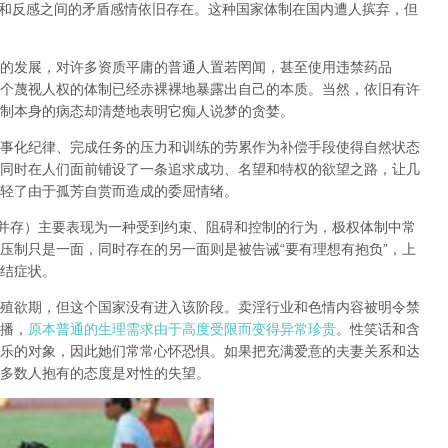
和反感之间的矛盾感情依旧存在。这种国家体制在国内遭人摈弃，但
的发展，对许多资质平庸的普通人置若罔闻，甚至使用违禁药品
个蔑视人权的体制已经赤裸裸地暴露出自己的本质。当然，依旧有许
制本身的病态却清楚地表明它痴人说梦的贪婪。
事化纪律、完成任务的压力和训练的劳累作为补偿手段使得自然状态
同时在人们面前铺设了一条追求成功、名望和特权的欲望之路，让几
轻了由于孤芳自赏而造成的委屈情绪。
并存）主要表现为一种受到约束、阻碍和控制的行为，极权体制中常
压制只是一面，同时存在的另一面则是被告诫
“
要有理想有抱负
”
，上
结症状。
殖欲期
，但这个国家没有进入该阶段。卖淫行业和色情内容被明令禁
播，
原本普通的生理需求由于高度受限而变得异常珍贵
。性笑话和含
乐的对象，因此她们常常心怀恐惧。如果把充满爱意的夫妻关系和达
多数人抱有的态度是对性的失望。