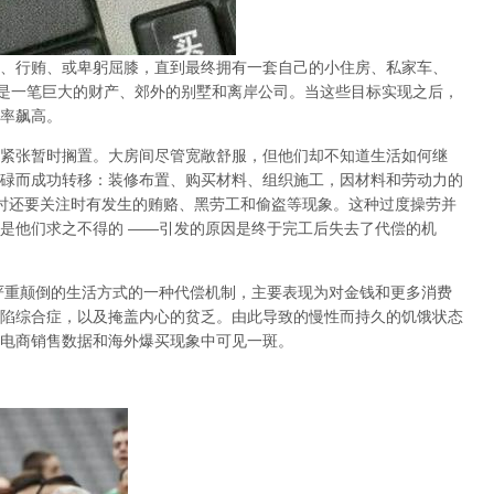
、行贿、或卑躬屈膝，直到最终拥有一套自己的小住房、私家车、
是一笔巨大的财产、郊外的别墅和离岸公司。当这些目标实现之后，
率飙高。
紧张暂时搁置。大房间尽管宽敞舒服，但他们却不知道生活如何继
碌而成功转移：装修布置、购买材料、组织施工，因材料和劳动力的
时还要关注时有发生的贿赂、黑劳工和偷盗等现象。这种过度操劳并
是他们求之不得的
——
引发的原因是终于完工后失去了代偿的机
严重颠倒的生活方式的一种代偿机制，主要表现为对金钱和更多消费
陷综合症，以及掩盖内心的贫乏。由此导致的慢性而持久的饥饿状态
电商销售数据和海外爆买现象中可见一斑。