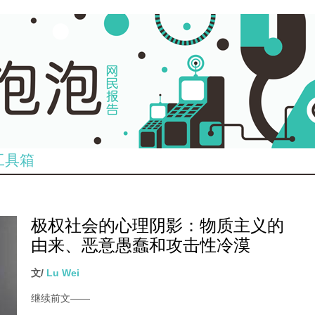
工具箱
极权社会的心理阴影：物质主义的
由来、恶意愚蠢和攻击性冷漠
文/
Lu Wei
继续前文
——