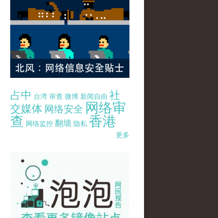
占中
社
台湾
审查
微博
新闻自由
网络审
交媒体
网络安全
查
香港
翻墙
网络监控
隐私
更多
pao-pao-banner-mirror-site-120814.jpg