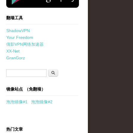
翻墙工具
ShadowVPN
Your Freedom
倩影VPN网络加速器
XX-Net
GranGorz
搜索表单
搜索
镜像站点 （免翻墙）
泡泡
镜像
#1
泡泡
镜像#2
热门文章