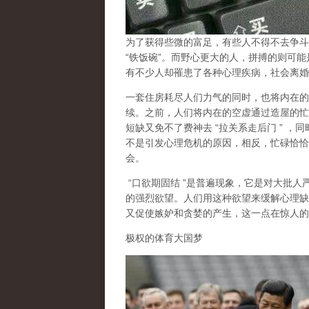
为了获得些微的富足，有些人不得不去争斗
“
铁饭碗
”
。而野心更大的人，拼搏的则可能
有不少人却罹患了各种心理疾病，社会离婚
一套住房耗尽人们力气的同时，也将内在的
续。之前，人们将内在的空虚通过造屋的忙
短缺又免不了费神去
“
拉关系走后门
”
，同
不是引发心理危机的原因，相反，忙碌恰恰
会。
“
口欲期固结
”
是普遍现象，它是对大批人
的强烈欲望。人们用这种欲望来缓解心理缺
又促使嫉妒和贪婪的产生，这一点在惊人的
极权的体育大国梦