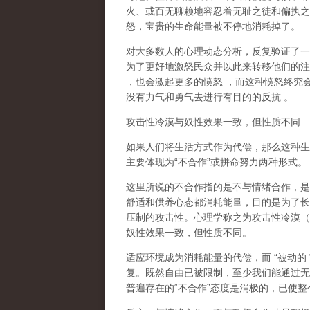
火、或百无聊赖地容忍着无耻之徒和偏执之
怒，宝贵的生命能量被不停地消耗掉了。
对大多数人的心理动态分析，反复验证了一
为了更好地激怒民众并以此来转移他们的注
，也会激起更多的愤怒
，而这种愤怒终究
没有力气和勇气去进行有目的的反抗
。
攻击性冷漠与奴性效果一致，但性质不同
如果人们将生活方式作为代偿，那么这种生
主要体现为
“
不合作
”
或拼命努力两种形式。
这里所说的不合作指的
是不与情绪合作
，是
舒适和供养心态都消耗能量，目的是为了长
压制的攻击性。心理学称之为
攻击性冷漠
（
奴性效果一致，但性质不同。
适应环境成为消耗能量的代偿，而
“
被动的
复。既然自由已被限制，至少我们能通过无
普遍存在的
“
不合作
”
态度是消极的，已使整