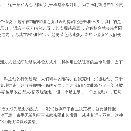
举，这一招和内心防御机制一样都非常好用。为了压制势必产生的愤
个假说
：这个体制的管理之所以表现得如此愚笨和低级
，其目的是
意力
。谎言与权力结合之后
，其表现越愚蠢
，这种结合就会越坚固
会过去
，尤其在网络时代，话题更替之迅速众人皆知，慢慢的人们便
活方式就必须能够以补偿方式来消耗掉那些被阻塞的生命能量。当下
一种主动的行为过程：人们精神的阻碍、自我克制、消极被动、安于
期地约束、妨碍并抑制生命的发展，同时我们也借此释放了一部分被
与
“
被动攻击型人格
”
表现近似，但一个是主动，一个是被动
），它与
”
抵抗成为隐形的反抗
——
我们被剥夺了自主决定权，就要进行报
动于衷、束手无策和事事依赖来阻止其发展，或使其运转不良。这种
个社会变得衰败萎靡。