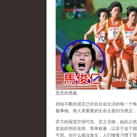
恶意的愚蠢
持续不断的谎言已经在社会生活的每一个角
极事物、将人类重要的生命主题列为禁忌，
官方的报道空洞可笑、言之无物，如此公然
是如此明目张胆、简单粗暴，以至于这个国
可危。但什么都没发生，人们慢慢习惯了罪