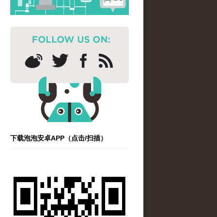
下载泡泡安卓APP（点击/扫描）