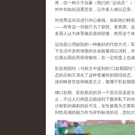
胃，但一种介于自豪（
我们的
“
运动员
”
）
对外却如此冠冕堂皇，让许多人难以忍受。
对优秀运动员进行内心摧残、加剧他们畸形
——
所有这一切都只为了获胜、拿奖牌。这
多国人认为体育确实值得骄傲，然而这个体
运动是心理缺陷的一种极好的代偿方式
：军
下生活中淤积堵塞的生命能量得以消耗，并
亿观众因此而获得愉悦，在一定程度上也减
肛欲期固结
（与前文中提到的
“
口欲期固结
”
态的压制又强化了这种普遍性的固结状态。
述的畸形竞技和物质主义，都属于肛欲期固
继口欲期、肛欲期后的另一个层次应该是
生
止，不过人们倒是总能搞到下载和私下的传
沙射影的讽刺四处可见，女性被视为主要取
到性高潮的能力作为评判标准的话，恐怕大