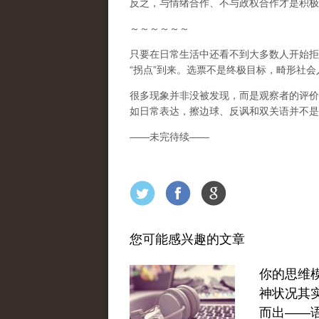
反之，与情绪合作、不与政权合作才是积极
～～～～～～
只要在日常生活中还看不到大多数人开始拒
“
拐点
”
到来
。选票不是终极目标，畸形社会
很多现象并非没被发现，而是观察者的评价
如日常表达，擦边球、反讽和双关语并不是
——
未完待续
——
您可能感兴趣的文章
你的思维
神状况其
而出——