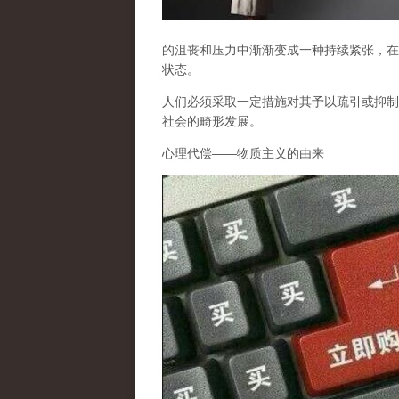
的沮丧和压力中渐渐变成一种持续紧张，在
状态。
人们必须采取一定措施对其予以疏引或抑制
社会的畸形发展。
心理代偿
——
物质主义的由来