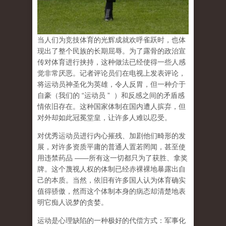
当人们为竞技体育的光辉成就欢呼雀跃时，也体
现出了整个民族的长期屈辱。为了露骨的政治宣
传对体育进行挟持，这种做法已经使得一些人感
觉非常厌恶。记者评论员们在电视上发表评论，
将运动员神圣化为英雄，令人反胃，但一种介于
自豪（
我们的
“
运动员
”
）和反感之间的矛盾感
情依旧存在。这种国家体制在国内遭人摈弃，但
对外却如此冠冕堂皇，让许多人难以忍受。
对优秀运动员进行内心摧残、加剧他们畸形的发
展，对许多资质平庸的普通人置若罔闻，甚至使
用违禁药品
——
所有这一切都只为了获胜、拿奖
牌。这个蔑视人权的体制已经赤裸裸地暴露出自
己的本质。当然，依旧有许多国人认为体育确实
值得骄傲，然而这个体制本身的病态却清楚地表
明它痴人说梦的贪婪。
运动是心理缺陷的一种极好的代偿方式
：军事化