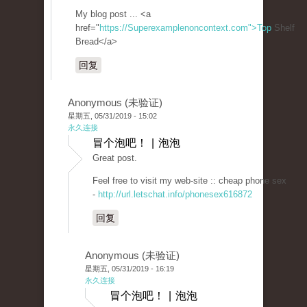
My blog post ... <a
href="
https://Superexamplenoncontext.com">Top
Shelf
Bread</a>
回复
Anonymous (未验证)
星期五, 05/31/2019 - 15:02
永久连接
冒个泡吧！ | 泡泡
Great post.
Feel free to visit my web-site :: cheap phone sex
-
http://url.letschat.info/phonesex616872
回复
Anonymous (未验证)
星期五, 05/31/2019 - 16:19
永久连接
冒个泡吧！ | 泡泡