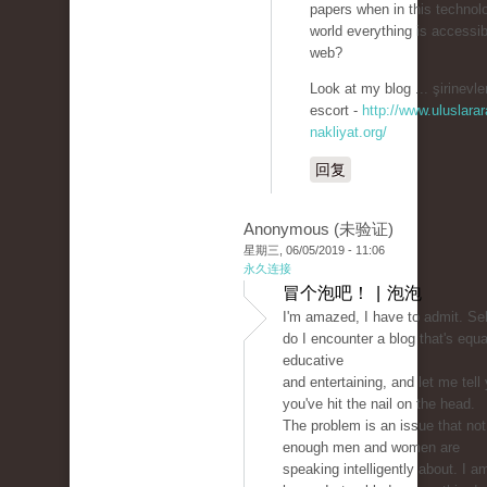
papers when in this technolo
world everything is accessib
web?
Look at my blog ... şirinevle
escort -
http://www.uluslarar
nakliyat.org/
回复
Anonymous (未验证)
星期三, 06/05/2019 - 11:06
永久连接
冒个泡吧！ | 泡泡
I'm amazed, I have to admit. S
do I encounter a blog that's equa
educative
and entertaining, and let me tell
you've hit the nail on the head.
The problem is an issue that not
enough men and women are
speaking intelligently about. I a