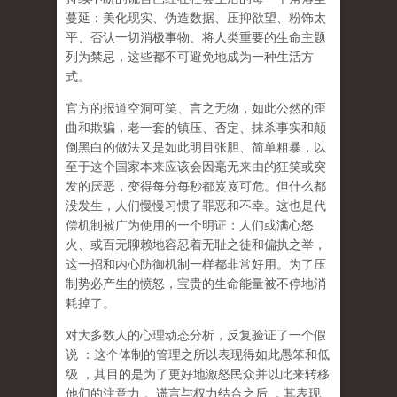
蔓延：美化现实、伪造数据、压抑欲望、粉饰太
平、否认一切消极事物、将人类重要的生命主题
列为禁忌，这些都不可避免地成为一种生活方
式。
官方的报道空洞可笑、言之无物，如此公然的歪
曲和欺骗，老一套的镇压、否定、抹杀事实和颠
倒黑白的做法又是如此明目张胆、简单粗暴，以
至于这个国家本来应该会因毫无来由的狂笑或突
发的厌恶，变得每分每秒都岌岌可危。但什么都
没发生，人们慢慢习惯了罪恶和不幸。这也是代
偿机制被广为使用的一个明证：人们或满心怒
火、或百无聊赖地容忍着无耻之徒和偏执之举，
这一招和内心防御机制一样都非常好用。为了压
制势必产生的愤怒，宝贵的生命能量被不停地消
耗掉了。
对大多数人的心理动态分析，反复验证了一个假
说
：这个体制的管理之所以表现得如此愚笨和低
级
，其目的是为了更好地激怒民众并以此来转移
他们的注意力
。谎言与权力结合之后
，其表现