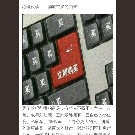
心理代偿
——
物质主义的由来
为了获得些微的富足，有些人不得不去争斗、行
贿、或卑躬屈膝，直到最终拥有一套自己的小住
房、私家车、
“
铁饭碗
”
。而野心更大的人，拼搏
的则可能是一笔巨大的财产、郊外的别墅和离岸
公司。当这些目标实现之后，有不少人却罹患了