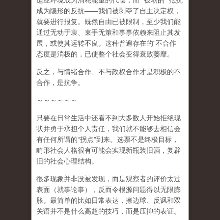
适应环境成为消耗能量的代偿，而
“
被动的
”
抵抗
成为隐形的反抗
——
我们被剥夺了自主决定权，
就要进行报复。既然自由已被限制，至少我们能
通过无动于衷、束手无策和事事依赖来阻止其发
展，或使其运转不良。这种普遍存在的
“
不合作
”
态度是消极的，已使整个社会变得衰败萎靡。
反之，与情绪合作、不与政权合作才是积极的不
合作，是抗争。
～～～～～～
只要在日常生活中还看不到大多数人开始拒绝现
状并勇于承担个人责任，我们就不能够去相信会
有任何所谓的
“
拐点
”
到来
。选票不是终极目标，
畸形社会人格很有可能会实现新瓶装旧酒，复辟
旧的社会心理结构。
很多现象并非没被发现，而是观察者的评价太过
表面（就事论事），反而令根源问题得以无限膨
胀。最简单的比如日常表达，擦边球、反讽和双
关语并不是什么高超的技巧，而是压抑的表证。