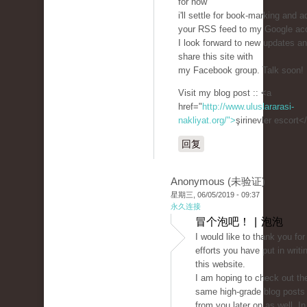
for now
i'll settle for book-marking and a
your RSS feed to my Google ac
I look forward to new updates an
share this site with
my Facebook group. Talk soon!
Visit my blog post :: <a
href="
http://www.uluslararasi-
nakliyat.org/">
şirinevler escort<
回复
Anonymous (未验证)
星期三, 06/05/2019 - 09:37
永久连接
冒个泡吧！ | 泡泡
I would like to thank you for
efforts you have put in writi
this website.
I am hoping to check out th
same high-grade blog posts
from you later on as well. In 