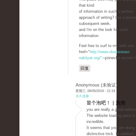
that kind
of information in such a perfect
approach of writing? I've a prese
subsequent week,
and I'm on the look for such
information.
Feel free to surf to my web site 
href="
http://www.uluslararasi-
nakliyat.org/">
şirinevler escort<
回复
Anonymous (未验证)
星期三, 06/05/2019 - 21:19
永久连接
冒个泡吧！ | 泡泡
you are really a good webma
The website loading pace is
incredible.
It seems that you are doing
distinctive trick. In addition