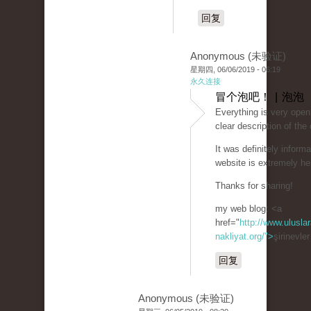
回复
Anonymous (未验证)
星期四, 06/06/2019 - 06:19
永久连接
冒个泡吧！ | 泡泡
Everything is very open 
clear description of the
It was definitely informa
website is extremely hel
Thanks for sharing!
my web blog: <a
href="
http://www.uluslar
nakliyat.org/">
şirinevle
回复
Anonymous (未验证)