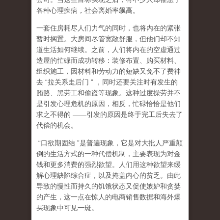
各种心理疾病，社会离婚率飙高。
一套住房耗尽人们力气的同时，也将内在的紧张
暂时搁置。大房间尽管宽敞舒服，但他们却不知
道生活如何继续。之前，人们将内在的空虚通过
造屋的忙碌而成功转移：装修布置、购买材料、
组织施工，因材料和劳动力的短缺又免不了费神
去
“
拉关系走后门
”
，同时还要关注时有发生的
贿赂、黑劳工和偷盗等现象。这种过度操劳并不
是引发心理危机的原因，相反，忙碌恰恰是他们
求之不得的
——
引发的原因是终于完工后失去了
代偿的机会。
“
口欲期固结
”
是普遍现象，它是对大批人严重颠
倒的生活方式的一种代偿机制，主要表现为对金
钱和更多消费的强烈欲望。人们用这种欲望来缓
解心理缺陷综合症，以及掩盖内心的贫乏。由此
导致的慢性而持久的饥饿状态又促使嫉妒和贪婪
的产生，这一点在惊人的电商销售数据和海外爆
买现象中可见一斑。