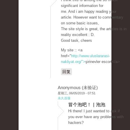
significant information for
me. And i am happy reading your
article. However want to commentary
on some basic issues,
The site style is great, the articles is in
reality excellent : D.
Good task, cheers
My site :: <a
href="
http://www.uluslararasi-
nakliyat.org/">
şirinevler escort</a>
回复
Anonymous (未验证)
星期三, 06/05/2019 - 07:51
永久连接
冒个泡吧！ | 泡泡
Hi there! I just wanted to ask if
you ever have any problems with
hackers?