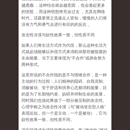
越愚蠢
，这种结合就会越坚固
，也会激起更多
的愤怒
，而这种愤怒终究会过去
，尤其在网络
时代，话题更替之迅速众人皆知，慢慢的人们便
没有力气和勇气去进行有目的的反抗
。
攻击性冷漠与奴性效果一致，但性质不同
如果人们将生活方式作为代偿，那么这种生活方
式就必须能够以补偿方式来消耗掉那些被阻塞的
生命能量。当下主要体现为
“
不合作
”
或拼命努力
两种形式。
这里所说的不合作指的
是不与情绪合作
，是一种
主动的行为过程：人们精神的阻碍、自我克制、
消极被动、安于舒适和供养心态都消耗能量，目
的是为了长期地约束、妨碍并抑制生命的发展，
同时我们也借此释放了一部分被压制的攻击性。
心理学称之为
攻击性冷漠
（
与
“
被动攻击型人格
”
表现近似，但一个是主动，一个是被动
），它与
奴性效果一致，但性质不同。