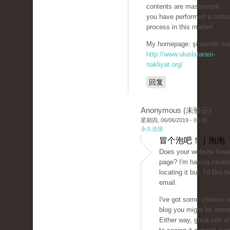
contents are masterwork.
you have performed a fantas
process in this matter!
My homepage: şirinevler esc
http://www.uluslararasi-
nakliyat.org/
回复
Anonymous (未验证)
星期四, 06/06/2019 - 06:36
永久连接
冒个泡吧！ | 泡泡
Does your website have
page? I'm having troubl
locating it but, I'd like
email.
I've got some creative i
blog you might be intere
Either way, great site a