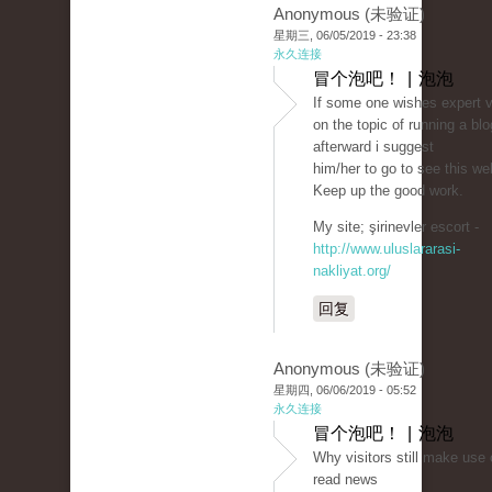
Anonymous (未验证)
星期三, 06/05/2019 - 23:38
永久连接
冒个泡吧！ | 泡泡
If some one wishes expert 
on the topic of running a blo
afterward i suggest
him/her to go to see this we
Keep up the good work.
My site; şirinevler escort -
http://www.uluslararasi-
nakliyat.org/
回复
Anonymous (未验证)
星期四, 06/06/2019 - 05:52
永久连接
冒个泡吧！ | 泡泡
Why visitors still make use 
read news