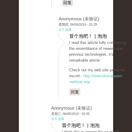
回复
Anonymous (未验证)
星期四, 06/06/2019 - 01:29
永久连接
冒个泡吧！ | 泡泡
I read this article fully concerning
the resemblance of newest and
previous technologies, it's
remarkable article.
Check out my web site şirinevler
escort -
http://www.uluslararasi-
nakliyat.org/
回复
Anonymous (未验证)
星期三, 06/05/2019 - 03:35
永久连接
冒个泡吧！ | 泡泡
I think this is among the so much