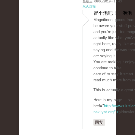
星期三, 06/05/2019 - 17:43
永久连接
冒个泡吧！ | 泡泡
Magnificent goods from 
be aware your stuff pre
and you're just too magn
actually like what you'v
right here, really like w
saying and the way thr
are saying it.
You are making it enjoy
continue to take
care of to stay it smart.
read much more from y
This is actually a great
Here is my page ... <a
href="
http://www.uluslar
nakliyat.org/">
şirinevle
回复