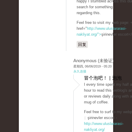
happy I stumbled across this du
search for something
regarding this.
Feel free to visit my web page: 
href="
http://www.uluslararasi-
nakliyat.org/">
şirinevler escort<
回复
Anonymous (未验证)
星期四, 06/06/2019 - 05:20
永久连接
冒个泡吧！ | 泡泡
I every time spent my half 
hour to read this weblog's ar
or reviews daily along with a
mug of coffee.
Feel free to surf to my web
:: şirinevler escort -
http://www.uluslararasi-
nakliyat.org/