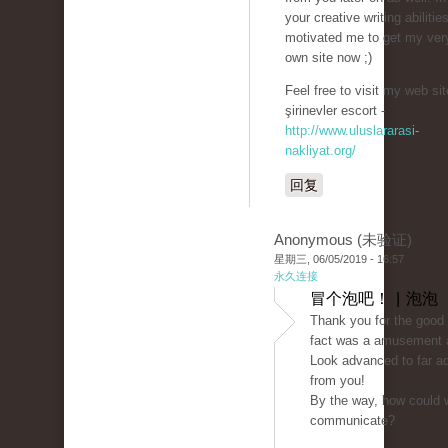
your creative writing abilitie
motivated me to get my ver
own site now ;)
Feel free to visit my web site
şirinevler escort -
http://www.uluslararasi-
nakliyat.org/
回复
Anonymous (未验证)
星期三, 06/05/2019 - 16:57
永久连接
冒个泡吧！ | 泡泡
Thank you for the good w
fact was a amusement a
Look advanced to far a
from you!
By the way, how could 
communicate?