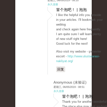
星期三, 06/05/2019 - 08:20
永久连接
冒个泡吧！ | 泡泡
I like the helpful info you provide
in your articles. I'll bookmark your
weblog
and check again here frequently.
I am quite sure I will learn plenty
of new stuff right here!
Good luck for the next!
Also visit my website - şirinevler
escort -
http://www.uluslararasi-
nakliyat.org/
回复
Anonymous (未验证)
星期三, 06/05/2019 - 08:51
永久连接
冒个泡吧！ | 泡泡
Thank you for another wonderful
The place else may just anybod