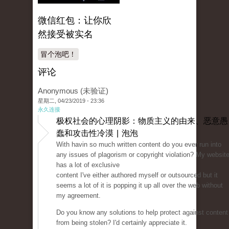
微信红包：让你欣
然接受被实名
冒个泡吧！
评论
Anonymous (未验证)
星期二, 04/23/2019 - 23:36
永久连接
极权社会的心理阴影：物质主义的由来、恶意愚
蠢和攻击性冷漠 | 泡泡
With havin so much written content do you ever run into
any issues of plagorism or copyright violation? My websit
has a lot of exclusive
content I've either authored myself or outsourced but it
seems a lot of it is popping it up all over the web without
my agreement.
Do you know any solutions to help protect against content
from being stolen? I'd certainly appreciate it.