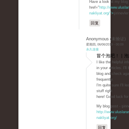
Have a look at my blog
href="
http://www.uluslar
nakliyat.org/">
şirinevle
回复
Anonymous (未验证)
星期四, 06/06/2019 - 00:09
永久连接
冒个泡吧！ | 
I like the helpful in
in your articles. I'
blog and check aga
frequently.
I'm quite sure I'll l
stuff right
here! Good luck for
My blog post - şirin
http://www.uluslarar
nakliyat.org/
回复