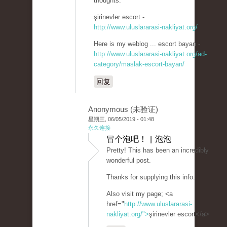
thoughts.
şirinevler escort -
http://www.uluslararasi-nakliyat.org/
Here is my weblog ... escort bayan -
http://www.uluslararasi-nakliyat.org/ad-
category/maslak-escort-bayan/
回复
Anonymous (未验证)
星期三, 06/05/2019 - 01:48
永久连接
冒个泡吧！ | 泡泡
Pretty! This has been an incredibly
wonderful post.
Thanks for supplying this info.
Also visit my page; <a
href="
http://www.uluslararasi-
nakliyat.org/">
şirinevler escort</a>