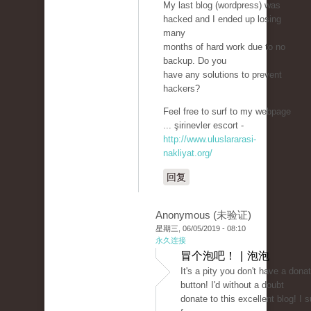
My last blog (wordpress) was
hacked and I ended up losing
many
months of hard work due to no
backup. Do you
have any solutions to prevent
hackers?
Feel free to surf to my webpage
... şirinevler escort -
http://www.uluslararasi-
nakliyat.org/
回复
Anonymous (未验证)
星期三, 06/05/2019 - 08:10
永久连接
冒个泡吧！ | 泡泡
It's a pity you don't have a dona
button! I'd without a doubt
donate to this excellent blog! I