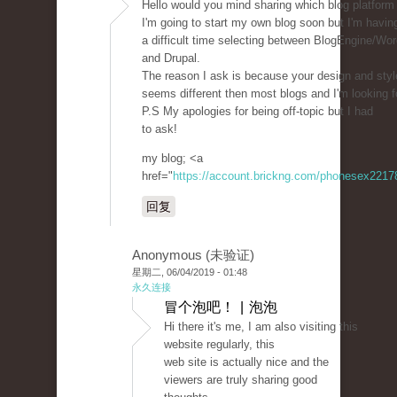
Hello would you mind sharing which blog platform
I'm going to start my own blog soon but I'm havin
a difficult time selecting between BlogEngine/Wo
and Drupal.
The reason I ask is because your design and styl
seems different then most blogs and I'm looking 
P.S My apologies for being off-topic but I had
to ask!
my blog; <a
href="
https://account.brickng.com/phonesex221
回复
Anonymous (未验证)
星期二, 06/04/2019 - 01:48
永久连接
冒个泡吧！ | 泡泡
Hi there it's me, I am also visiting this
website regularly, this
web site is actually nice and the
viewers are truly sharing good