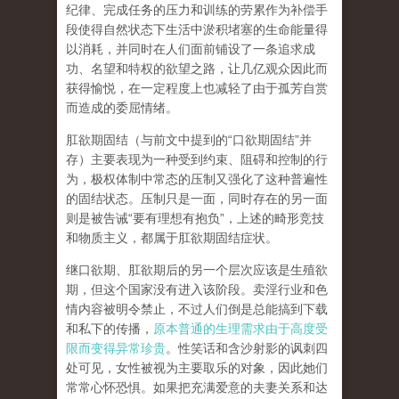
纪律、完成任务的压力和训练的劳累作为补偿手
段使得自然状态下生活中淤积堵塞的生命能量得
以消耗，并同时在人们面前铺设了一条追求成
功、名望和特权的欲望之路，让几亿观众因此而
获得愉悦，在一定程度上也减轻了由于孤芳自赏
而造成的委屈情绪。
肛欲期固结
（与前文中提到的
“
口欲期固结
”
并
存）主要表现为一种受到约束、阻碍和控制的行
为，极权体制中常态的压制又强化了这种普遍性
的固结状态。压制只是一面，同时存在的另一面
则是被告诫
“
要有理想有抱负
”
，上述的畸形竞技
和物质主义，都属于肛欲期固结症状。
继口欲期、肛欲期后的另一个层次应该是
生殖欲
期
，但这个国家没有进入该阶段。卖淫行业和色
情内容被明令禁止，不过人们倒是总能搞到下载
和私下的传播，
原本普通的生理需求由于高度受
限而变得异常珍贵
。性笑话和含沙射影的讽刺四
处可见，女性被视为主要取乐的对象，因此她们
常常心怀恐惧。如果把充满爱意的夫妻关系和达