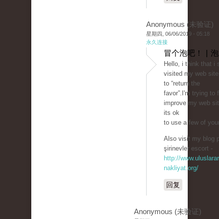
Anonymous (未验证)
星期四, 06/06/2019 - 05:18
永久连接
冒个泡吧！ | 
Hello, i think that 
visited my web site
to “return the
favor”.I'm trying to 
improve my web sit
its ok
to use a few of your
Also visit my blog p
şirinevler escort -
http://www.uluslarar
nakliyat.org/
回复
Anonymous (未验证)