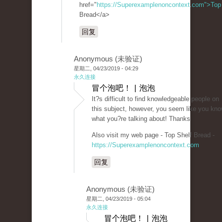
href="
https://Superexamplenoncontext.com">Top
Bread</a>
回复
Anonymous (未验证)
星期二, 04/23/2019 - 04:29
永久连接
冒个泡吧！ | 泡泡
It?s difficult to find knowledgeable people on
this subject, however, you seem like you kn
what you?re talking about! Thanks
Also visit my web page - Top Shelf Bread -
https://Superexamplenoncontext.com
回复
Anonymous (未验证)
星期二, 04/23/2019 - 05:04
永久连接
冒个泡吧！ | 泡泡