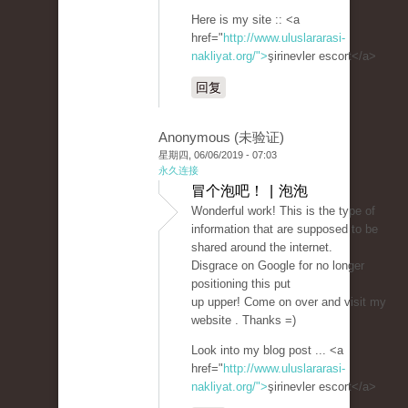
Here is my site :: <a
href="
http://www.uluslararasi-
nakliyat.org/">
şirinevler escort</a>
回复
Anonymous (未验证)
星期四, 06/06/2019 - 07:03
永久连接
冒个泡吧！ | 泡泡
Wonderful work! This is the type of
information that are supposed to be
shared around the internet.
Disgrace on Google for no longer
positioning this put
up upper! Come on over and visit my
website . Thanks =)
Look into my blog post ... <a
href="
http://www.uluslararasi-
nakliyat.org/">
şirinevler escort</a>