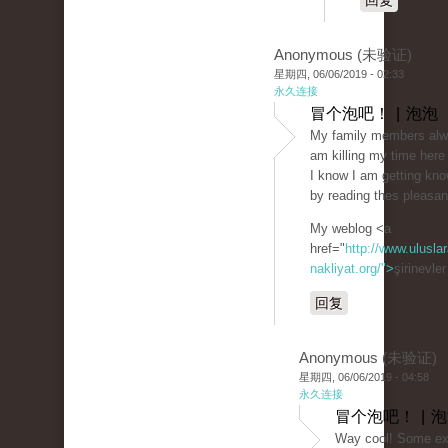
回复
Anonymous (未验证)
星期四, 06/06/2019 - 02:33
永久连接
冒个泡吧！ | 泡泡
My family members alwa
am killing my time here
I know I am getting kn
by reading thes pleasan
My weblog <a
href="
http://www.uluslar
nakliyat.org/">
şirinevle
回复
Anonymous (未验证)
星期四, 06/06/2019 - 04:58
永久连接
冒个泡吧！ | 
Way cool! Some ext