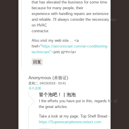
that has elevated the business for some time
because for many people, their
experience with handling repairs are extensive
and reliable. I'll always consider the necessary tips
on HVAC
contractor.
Also visit my web site ... <a
href="
https://airconisrael.com/air-conditioning-
technician/">
תיקון מזגן</a>
回复
Anonymous (未验证)
星期二, 04/23/2019 - 03:41
永久连接
冒个泡吧！ | 泡泡
I the efforts you have put in this, regards for all
the great articles.
Take a look at my page; Top Shelf Bread -
https://Superexamplenoncontext.com