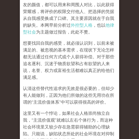
友的颜值，都可以用来和周围人对比，以此获得
荣耀感，将评价的权限交付他人、把选择的凭据
从自我感受换成了口碑。其主要原因就在于自我
的缺失。本网早前分析过
外控型人格
，也以
他律
型社会
为主题做过报告，此处不赘。
想要找回自我的感受，就
必须认识到，以前未被
满足的、被忽视的基本需求，在现状下无论怎样
都无法通过任何方式或个人获得补偿
。对于那些
追名逐利、沉迷于物质欲望和占有欲望的人来
说，名誉、权力或富裕生活都难以真正的给他们
满足感。
认清这些替代性追求的无效是很必要的，但却少
有人能做到，正因为他们所做的这些无用功在所
谓的
“
主流价值体系
”
中可以获得很高的评价。
这里又有一个悖论，如果社会人格崇尚独立自
我，
“
主流价值观
”
就难以左右个体行为，而这种
社会环境里又较少存在急需获得辅助的心理缺
陷。只能说，
缺陷状态所处的社会环境在对抑制