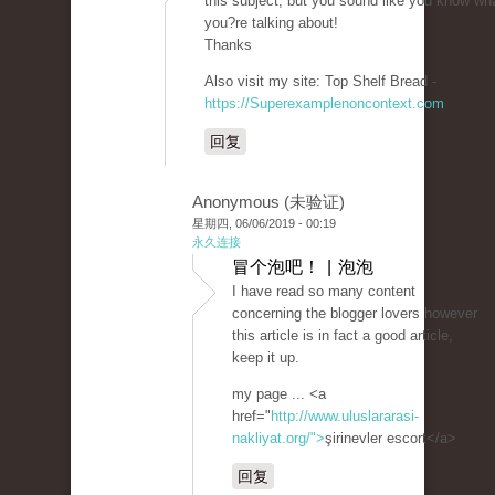
this subject, but you sound like you know wh
you?re talking about!
Thanks
Also visit my site: Top Shelf Bread -
https://Superexamplenoncontext.com
回复
Anonymous (未验证)
星期四, 06/06/2019 - 00:19
永久连接
冒个泡吧！ | 泡泡
I have read so many content
concerning the blogger lovers however
this article is in fact a good article,
keep it up.
my page ... <a
href="
http://www.uluslararasi-
nakliyat.org/">
şirinevler escort</a>
回复