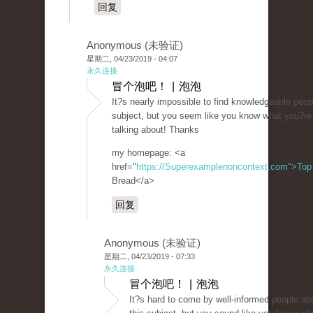
回复
Anonymous (未验证)
星期二, 04/23/2019 - 04:07
永久连接
冒个泡吧！ | 泡泡
It?s nearly impossible to find knowledgeable peop
subject, but you seem like you know what you?re
talking about! Thanks
my homepage: <a
href="
https://Superexamplenoncontext.com">Top
Bread</a>
回复
Anonymous (未验证)
星期二, 04/23/2019 - 07:33
永久连接
冒个泡吧！ | 泡泡
It?s hard to come by well-informed people ab