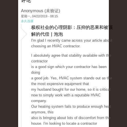
评论
Anonymous (未验证)
星期一, 04/22/2019 - 08:15
永久连接
极权社会的心理阴影：压抑的恶果和被误
解的代偿 | 泡泡
I'm glad I recently came across your article about
choosing an HVAC contractor.
I absolutely agree that stability available with the
contractor
is a good sign which your contractor has been
doing
a good job. Yes, HVAC system stands out as the
the most expensive equipment that
my husband bought for our home, so it is critical
now to simply work with a reputable HVAC
company.
Our heating system fails to produce enough heat
anymore, this
also is bringing about lots of discomfort from the
house. I'm looking to locate a contractor