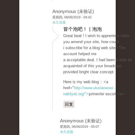
Anonymous (未验证)
星期四, 06/06/2019 - 04:42
永久连接
冒个泡吧！ | 泡泡
Great beat ! I wish to apprentice while
you amend your site, how could
i subscribe for a blog web site? The
account helped me
a acceptable deal. I had been a little bit
acquainted of this your broadcast
provided bright clear concept
Here is my web blog :: <a
href="
http://www.uluslararasi-
nakliyat.org/">
şirinevler escort</a>
回复
Anonymous (未验证)
星期四, 06/06/2019 - 05:07
永久连接