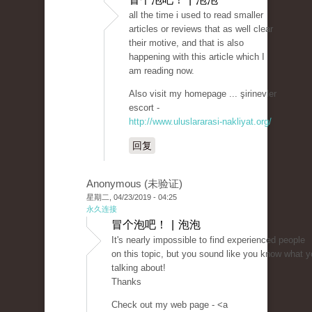
all the time i used to read smaller
articles or reviews that as well clear
their motive, and that is also
happening with this article which I
am reading now.
Also visit my homepage ... şirinevler
escort -
http://www.uluslararasi-nakliyat.org/
回复
Anonymous (未验证)
星期二, 04/23/2019 - 04:25
永久连接
冒个泡吧！ | 泡泡
It's nearly impossible to find experienced people
on this topic, but you sound like you know what y
talking about!
Thanks
Check out my web page - <a