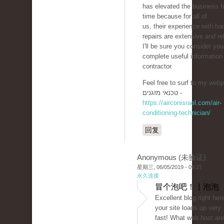
has elevated the business 
time because for all of
us, their experience with ha
repairs are extensive and rel
I'll be sure you consider you
complete useful informatio
contractor.
Feel free to surf to my webp
טכנאי מזגנים -
https://airconisrael.com/air-
conditioning-technician/
回复
Anonymous (未验证)
星期三, 06/05/2019 - 09:27
永久连接
冒个泡吧！ | 泡泡
Excellent blog right here
your site loads up very
fast! What web host are