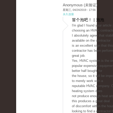
Anonymous (未验证)
星期三, 04/24/2019 - 17:56
永久连接
冒个泡吧！ | 泡泡
I'm glad I found your article
choosing an HVAC contracto
I absolutely agree that stabil
available on the contractor
is an excellent sign that this
contractor has been perform
great job.
Yes, HVAC system is the on
popular expensive equipmen
better half bought for
the house, so it will be imp
to merely work with a
reputable HVAC company. 
heating system does
not produce enough heat a
this produces a great deal
of discomfort within the hou
looking to find a contractor 