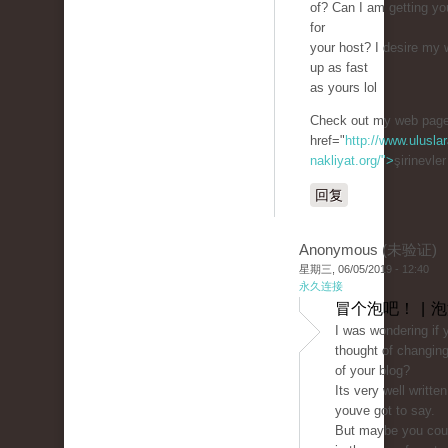
of? Can I am getting your
for
your host? I desire my 
up as fast
as yours lol
Check out my web page
href="
http://www.uluslar
nakliyat.org/">
şirinevle
回复
Anonymous (未验证)
星期三, 06/05/2019 - 12:40
永久连接
冒个泡吧！ | 
I was wondering if 
thought of changing
of your blog?
Its very well writte
youve got to say.
But maybe you could