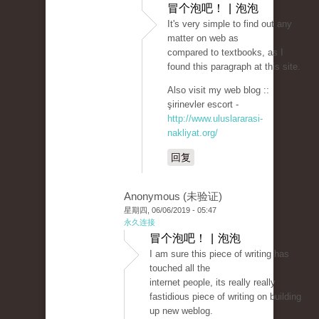
冒个泡吧！ | 泡泡
It's very simple to find out any
matter on web as
compared to textbooks, as I
found this paragraph at this site.
Also visit my web blog ::
şirinevler escort -
http://www.uluslararasi-
nakliyat.org/
回复
Anonymous (未验证)
星期四, 06/06/2019 - 05:47
永久连接
冒个泡吧！ | 泡泡
I am sure this piece of writing has
touched all the
internet people, its really really
fastidious piece of writing on building
up new weblog.