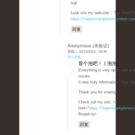
log!
Look into my web-site :: Top Shelf B
https://Superexamplenoncontext.co
回复
Anonymous (未验证)
星期二, 04/23/2019 - 09:38
永久连接
冒个泡吧！ | 泡泡
Everything is very open with a re
issues.
It was truly informative. Your sit
Thank you for sharing!
Check out my site: <a
href="
https://Superexamplenon
Bread</a>
回复