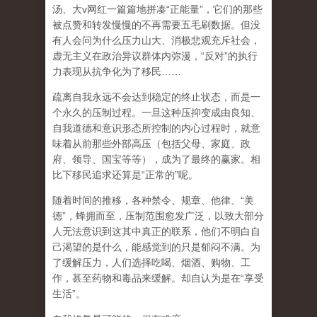
汤、大
v
网红一篇篇地拼凑
“
正能量
”
，它们的那些
被点赞和转发慢慢的不再需要五毛刷数据。但没
有人会问为什么压力山大、消极悲观充斥社会，
虚无主义在政治异议群体内弥漫，
“
反对
”
的执行
力表现从抗争化为了移民
……
疏离自我永远不会达到稳定的终止状态，而是一
个永久的压制过程
。一旦这种压抑变成由良知、
自我道德和意识形态所控制的内心过程时，就意
味着从前那些外部高压（包括父母、家庭、政
府、领导、国宝等等），成为了最终的赢家。相
比下移民追求还算是
“
正常的
”
呢。
随着时间的推移，各种禁令、规章、他律、
“
美
德
”
，蜂拥而至，压制范围愈发广泛，以致大部分
人无法意识到这其中真正的联系，他们不明白自
己渴望的是什么，能感觉到的只是郁闷不满。为
了缓解压力，人们选择吃喝、烟酒、购物、工
作，甚至药物和毒品来缓解。却自认为是在
“
享受
生活
”
。