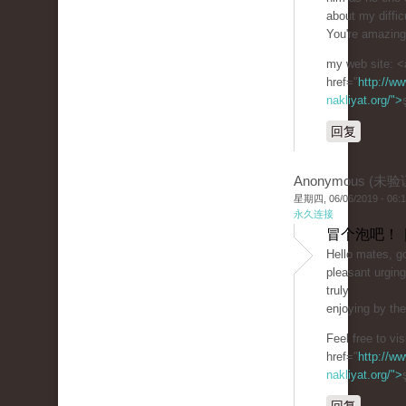
about my difficu
You're amazing
my web site: <
href="
http://ww
nakliyat.org/">
回复
Anonymous (未验
星期四, 06/06/2019 - 06:
永久连接
冒个泡吧！ 
Hello mates, go
pleasant urgin
truly
enjoying by th
Feel free to vi
href="
http://ww
nakliyat.org/">