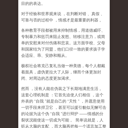
目的的表达。
对于经验和世界观来说
，在判断对错
、真假
、
可靠与否的过程中
，情感才是最重要的利器
。
各种教育手段都被用来抑制情感，用道德威吓、
专制暴力和惩罚来阻止发怒、转移注意力，或简
单的安慰来对付伤痛和悲哀。这方面学校、父母
和国家结为了同盟，他们口径一致的要求孩子学
会适应、乖、安静和顺从。
极权社会将克己复礼当做一种美德，每个人都戴
着面具，虚伪更拉大了人际，继而个体更加封
闭、对周边的态度更加渴求。
然而
，没有人能在伪装之下长期地满意生活
。
这套心理机制是
：它首先迫使人们相信
，这个
外表的
“
自我
”
就是自己的
“
天性
”
，并愿意使用
一切手段来捍卫它
，甚至可以援引貌似无懈可击
的论据为这个伪
“
自我
”
进行辩护
——
情感的分
裂状况能使这一切成为可能
。
简单说就是，
人
听从大脑的支配
，而大脑再把每一个谎言加工整