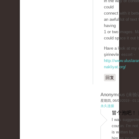
in the way of conte
could
connect with it bett
an awful lot of text 
having
1 or two images. 
could space it out 
Have a look at my 
şirinevler escort -
http://www.uluslarar
nakliyat.org/
回复
Anonymous (未验
星期四, 06/06/2019 - 01:
永久连接
冒个泡吧！ 
I was suggeste
cousin. I'm not
is written by
him as no one 