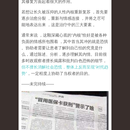
其修复方面起着很大的作用。
若想让长久被压抑的人性内核重新复苏
，首先要
逐步治愈分裂
，重新与情感连接
，并将之尽可
能地表达出来
，这是治疗中的三大要素
。
通常来说
，这颗深藏心底的
“
内核
”
恰好是被各种
负面的情感所包围着
，其中首当其冲的就是恐惧
。协助者需要让患者了解到自己怕的究竟是什
么，通过陈述、分析，逐步理解其内情。目前很
多时政观察者擅长揭露和批判白色恐怖的细节，
但不擅长消解社会恐慌，整体上反而呈现
“
衬托趋
势
”
，一定程度上协助了当权者的目的。
——
未完待续
——