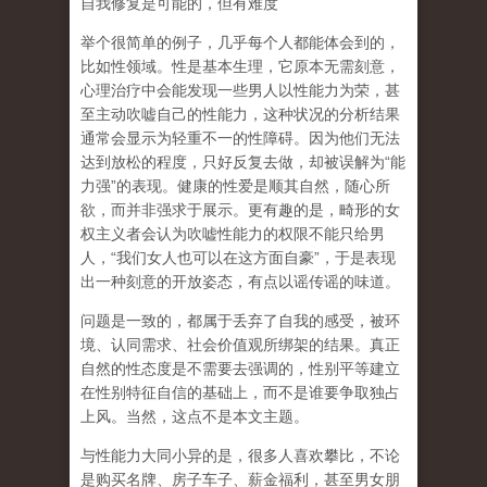
自我修复是可能的，但有难度
举个很简单的例子，几乎每个人都能体会到的，
比如性领域。性是基本生理，它原本无需刻意，
心理治疗中会能发现一些男人以性能力为荣，甚
至主动吹嘘自己的性能力，这种状况的分析结果
通常会显示为轻重不一的性障碍。因为他们无法
达到放松的程度，只好反复去做，却被误解为
“
能
力强
”
的表现。健康的性爱是顺其自然，随心所
欲，而并非强求于展示。更有趣的是，畸形的女
权主义者会认为吹嘘性能力的权限不能只给男
人，
“
我们女人也可以在这方面自豪
”
，于是表现
出一种刻意的开放姿态，有点以谣传谣的味道。
问题是一致的，都属于丢弃了自我的感受，被环
境、认同需求、社会价值观所绑架的结果。真正
自然的性态度是不需要去强调的，性别平等建立
在性别特征自信的基础上，而不是谁要争取独占
上风。当然，这点不是本文主题。
与性能力大同小异的是，很多人喜欢攀比，不论
是购买名牌、房子车子、薪金福利，甚至男女朋