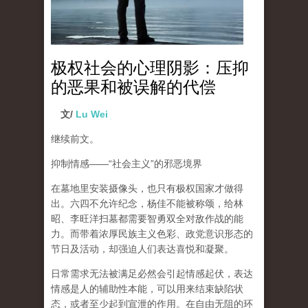
极权社会的心理阴影：压抑
的恶果和被误解的代偿
文/
Lu Wei
继续前文。
抑制情感
——“
社会主义
”
的邪恶境界
在墓地里安装摄像头，也只有极权国家才做得
出。六四不允许纪念，杨佳不能被称颂，给林
昭、李旺洋扫墓都需要智勇双全对敌作战的能
力。而带着浓厚民族主义色彩、政党意识形态的
节日及活动，却强迫人们表达喜悦和凝聚。
日常需求无法被满足必然会引起情感起伏，
表达
情感是人的辅助性本能，可以用来结束缺陷状
态，或者至少起到宣泄的作用
。在自由无阻的环