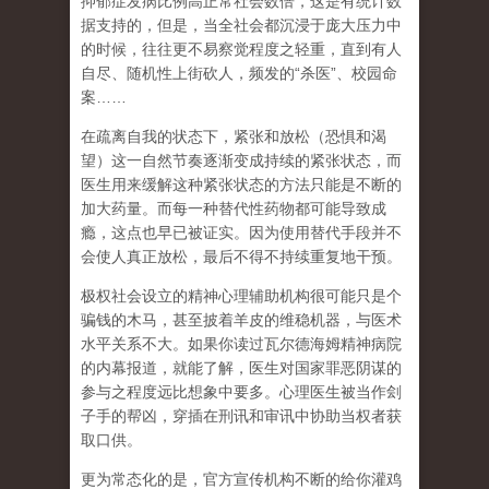
抑郁症发病比例高正常社会数倍，这是有统计数
据支持的，但是，当全社会都沉浸于庞大压力中
的时候，往往更不易察觉程度之轻重，直到有人
自尽、随机性上街砍人，频发的
“
杀医
”
、校园命
案
……
在
疏离自我
的状态下，紧张和放松（恐惧和渴
望）这一自然节奏逐渐变成持续的紧张状态，而
医生用来缓解这种紧张状态的方法只能是不断的
加大药量。而每一种替代性药物都可能导致成
瘾，这点也早已被证实。因为使用替代手段并不
会使人真正放松，最后不得不持续重复地干预。
极权社会设立的精神心理辅助机构很可能只是个
骗钱的木马，甚至披着羊皮的维稳机器，与医术
水平关系不大。如果你读过瓦尔德海姆精神病院
的内幕报道，就能了解，医生对国家罪恶阴谋的
参与之程度远比想象中要多。心理医生被当作刽
子手的帮凶，穿插在刑讯和审讯中协助当权者获
取口供。
更为常态化的是，官方宣传机构不断的给你灌鸡