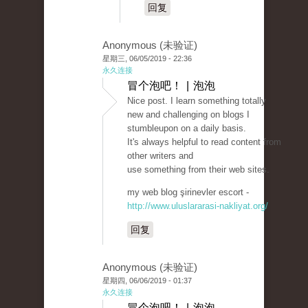
回复
Anonymous (未验证)
星期三, 06/05/2019 - 22:36
永久连接
冒个泡吧！ | 泡泡
Nice post. I learn something totally
new and challenging on blogs I
stumbleupon on a daily basis.
It's always helpful to read content from
other writers and
use something from their web sites.
my web blog şirinevler escort -
http://www.uluslararasi-nakliyat.org/
回复
Anonymous (未验证)
星期四, 06/06/2019 - 01:37
永久连接
冒个泡吧！ | 泡泡