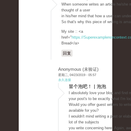
When someone writes an article he/she m
thought of a user
in his/her mind that how a user can under
So that's why this piece of writing is am
My site :: <a
href="
https://Superexamplenoncontext.
Bread</a>
回复
Anonymous (未验证)
星期二, 04/23/2019 - 05:57
永久连接
冒个泡吧！ | 泡泡
I absolutely love your blog and find 
your post's to be exactly what I'm loo
Would you offer guest writers to writ
available for you?
I wouldn't mind writing a post or elab
lot of the subjects
you write concerning here. Again, 