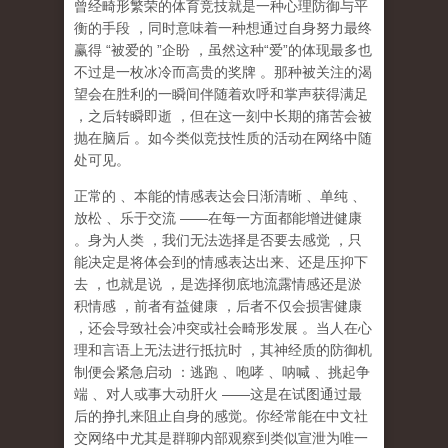
曾经畸形繁荣的体育竞技就是一种心理防御与平
衡的手段
，同时意味着一种想通过自身努力最终
赢得
“
被爱的
”
企盼
，虽然这种
“
爱
”
的体现最多也
不过是一枚冰冷而高贵的奖牌
。那种
被关注的渴
望
会在胜利的一瞬间伴随着欢呼和掌声获得满足
，之后转瞬即逝
，但在这一刻中长期的痛苦会被
抛在脑后
。如今类似竞技性质的活动在网络中随
处可见。
正常的
、本能的情感表达会日渐清晰
、单纯
、
放松
、乐于交流
——
在每一方面都能增进健康
。身为人类
，我们无法选择是否要去感觉
，只
能决定是将体会到的情感表达出来、还是压抑下
去
，也就是说
，
是选择彻底地流露情感还是淤
积情感
，前者有益健康
，后者不仅会损害健康
，还会导致社会冲突或社会畸形发展
。当人在心
理和言语上无法进行抵抗时
，其神经质的防御机
制便会紧急启动
：逃跑
、咆哮
、呐喊
、挑起争
端
、对人或事大动肝火
——
这是在试图通过最
后的挣扎来阻止自身的感觉。你经常能在中文社
交网络中尤其是群聊内部观察到类似宣泄为唯一