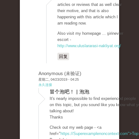
articles or reviews that as well clear
their motive, and that is also
happening with this article which I
am reading now.
Also visit my homepage ... şirinevler
escort -
http://www.uluslararasi-nakliyat.org/
回复
Anonymous (未验证)
星期二, 04/23/2019 - 04:25
永久连接
冒个泡吧！ | 泡泡
It's nearly impossible to find experienced people
on this topic, but you sound like you know what y
talking about!
Thanks
Check out my web page - <a
href="
https://Superexamplenoncontext.com">Top