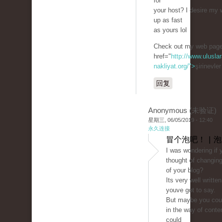
for
your host? I desire my 
up as fast
as yours lol
Check out my web page
href="
http://www.uluslar
nakliyat.org/">
şirinevle
回复
Anonymous (未验证)
星期三, 06/05/2019 - 12:40
永久连接
冒个泡吧！ | 
I was wondering if 
thought of changing
of your blog?
Its very well writte
youve got to say.
But maybe you could
in the way of conte
could