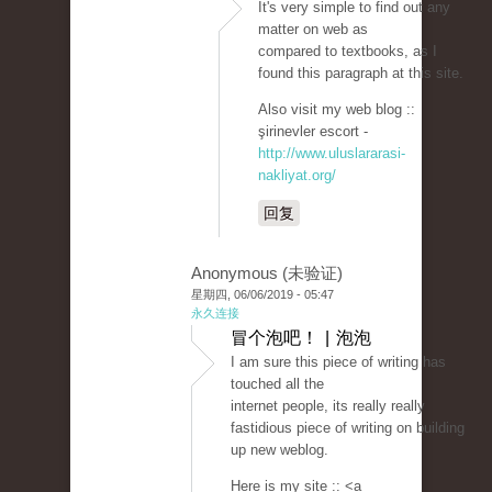
It's very simple to find out any
matter on web as
compared to textbooks, as I
found this paragraph at this site.
Also visit my web blog ::
şirinevler escort -
http://www.uluslararasi-
nakliyat.org/
回复
Anonymous (未验证)
星期四, 06/06/2019 - 05:47
永久连接
冒个泡吧！ | 泡泡
I am sure this piece of writing has
touched all the
internet people, its really really
fastidious piece of writing on building
up new weblog.
Here is my site :: <a