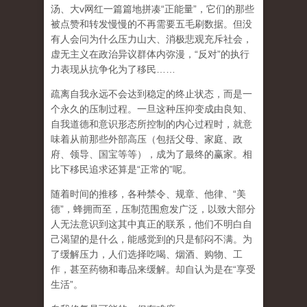
汤、大
v
网红一篇篇地拼凑
“
正能量
”
，它们的那些
被点赞和转发慢慢的不再需要五毛刷数据。但没
有人会问为什么压力山大、消极悲观充斥社会，
虚无主义在政治异议群体内弥漫，
“
反对
”
的执行
力表现从抗争化为了移民
……
疏离自我永远不会达到稳定的终止状态，而是一
个永久的压制过程
。一旦这种压抑变成由良知、
自我道德和意识形态所控制的内心过程时，就意
味着从前那些外部高压（包括父母、家庭、政
府、领导、国宝等等），成为了最终的赢家。相
比下移民追求还算是
“
正常的
”
呢。
随着时间的推移，各种禁令、规章、他律、
“
美
德
”
，蜂拥而至，压制范围愈发广泛，以致大部分
人无法意识到这其中真正的联系，他们不明白自
己渴望的是什么，能感觉到的只是郁闷不满。为
了缓解压力，人们选择吃喝、烟酒、购物、工
作，甚至药物和毒品来缓解。却自认为是在
“
享受
生活
”
。