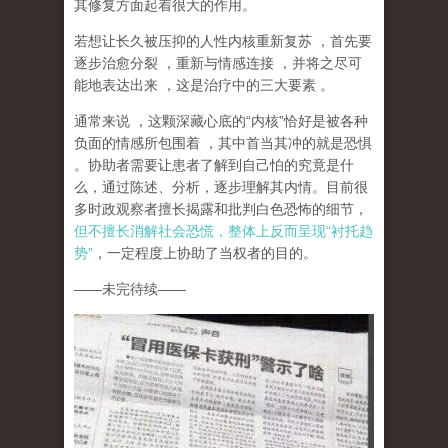
其修复方面起着很大的作用。
若想让长久被压抑的人性内核重新复苏
，首先要
逐步治愈分裂
，重新与情感连接
，并将之尽可
能地表达出来
，这是治疗中的三大要素
。
通常来说
，这颗深藏心底的
“
内核
”
恰好是被各种
负面的情感所包围着
，其中首当其冲的就是恐惧
。协助者需要让患者了解到自己怕的究竟是什
么，通过陈述、分析，逐步理解其内情。目前很
多时政观察者擅长揭露和批判白色恐怖的细节，
但不擅长消解社会恐慌，整体上反而呈现
“
衬托趋
势
”
，一定程度上协助了当权者的目的。
——
未完待续
——