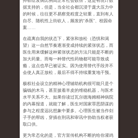
抑郁症发病比例高正常社会数倍，这是有统计数
据支持的，但是，当全社会都沉浸于庞大压力中
的时候，往往更不易察觉程度之轻重，直到有人
自尽、随机性上街砍人，频发的
“
杀医
”
、校园命
案
……
在
疏离自我
的状态下，紧张和放松（恐惧和渴
望）这一自然节奏逐渐变成持续的紧张状态，而
医生用来缓解这种紧张状态的方法只能是不断的
加大药量。而每一种替代性药物都可能导致成
瘾，这点也早已被证实。因为使用替代手段并不
会使人真正放松，最后不得不持续重复地干预。
极权社会设立的精神心理辅助机构很可能只是个
骗钱的木马，甚至披着羊皮的维稳机器，与医术
水平关系不大。如果你读过瓦尔德海姆精神病院
的内幕报道，就能了解，医生对国家罪恶阴谋的
参与之程度远比想象中要多。心理医生被当作刽
子手的帮凶，穿插在刑讯和审讯中协助当权者获
取口供。
更为常态化的是，官方宣传机构不断的给你灌鸡