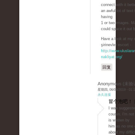
connect with it bett
an awful lot of text 
having
1 or two images. 
could space it out 
Have a look at my 
şirinevler escort -
http://www.uluslarar
nakliyat.org/
回复
Anonymous (未验
星期四, 06/06/2019 - 01:
永久连接
冒个泡吧！ 
I was suggeste
cousin. I'm not
is written by
him as no one 
about my difficu