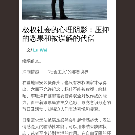
极权社会的心理阴影：压抑
的恶果和被误解的代偿
文/
Lu Wei
继续前文。
抑制情感
——“
社会主义
”
的邪恶境界
在墓地里安装摄像头，也只有极权国家才做得
出。六四不允许纪念，杨佳不能被称颂，给林
昭、李旺洋扫墓都需要智勇双全对敌作战的能
力。而带着浓厚民族主义色彩、政党意识形态的
节日及活动，却强迫人们表达喜悦和凝聚。
日常需求无法被满足必然会引起情感起伏，
表达
情感是人的辅助性本能，可以用来结束缺陷状
态，或者至少起到宣泄的作用
。在自由无阻的环