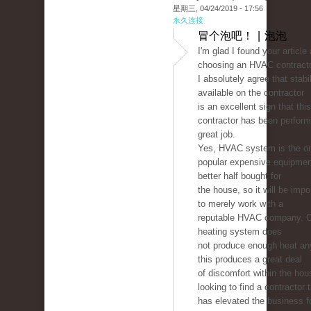
星期三, 04/24/2019 - 17:56
永久连接
冒个泡吧！ | 泡泡
I'm glad I found your article
choosing an HVAC contracto
I absolutely agree that stabil
available on the contractor
is an excellent sign that this
contractor has been perform
great job.
Yes, HVAC system is the on
popular expensive equipmen
better half bought for
the house, so it will be imp
to merely work with a
reputable HVAC company. 
heating system does
not produce enough heat a
this produces a great deal
of discomfort within the hou
looking to find a contractor 
has elevated the business 