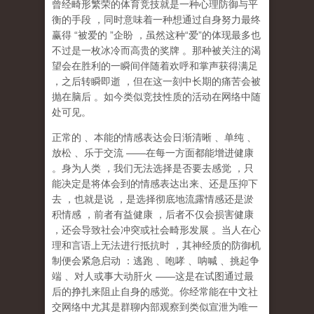
曾经畸形繁荣的体育竞技就是一种心理防御与平
衡的手段
，同时意味着一种想通过自身努力最终
赢得
“
被爱的
”
企盼
，虽然这种
“
爱
”
的体现最多也
不过是一枚冰冷而高贵的奖牌
。那种
被关注的渴
望
会在胜利的一瞬间伴随着欢呼和掌声获得满足
，之后转瞬即逝
，但在这一刻中长期的痛苦会被
抛在脑后
。如今类似竞技性质的活动在网络中随
处可见。
正常的
、本能的情感表达会日渐清晰
、单纯
、
放松
、乐于交流
——
在每一方面都能增进健康
。身为人类
，我们无法选择是否要去感觉
，只
能决定是将体会到的情感表达出来、还是压抑下
去
，也就是说
，
是选择彻底地流露情感还是淤
积情感
，前者有益健康
，后者不仅会损害健康
，还会导致社会冲突或社会畸形发展
。当人在心
理和言语上无法进行抵抗时
，其神经质的防御机
制便会紧急启动
：逃跑
、咆哮
、呐喊
、挑起争
端
、对人或事大动肝火
——
这是在试图通过最
后的挣扎来阻止自身的感觉。你经常能在中文社
交网络中尤其是群聊内部观察到类似宣泄为唯一