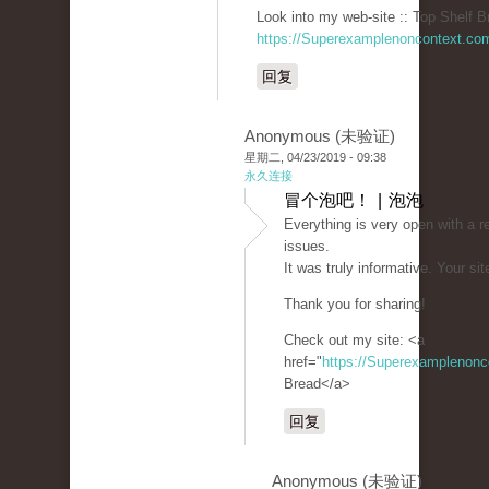
Look into my web-site :: Top Shelf B
https://Superexamplenoncontext.co
回复
Anonymous (未验证)
星期二, 04/23/2019 - 09:38
永久连接
冒个泡吧！ | 泡泡
Everything is very open with a re
issues.
It was truly informative. Your sit
Thank you for sharing!
Check out my site: <a
href="
https://Superexamplenon
Bread</a>
回复
Anonymous (未验证)