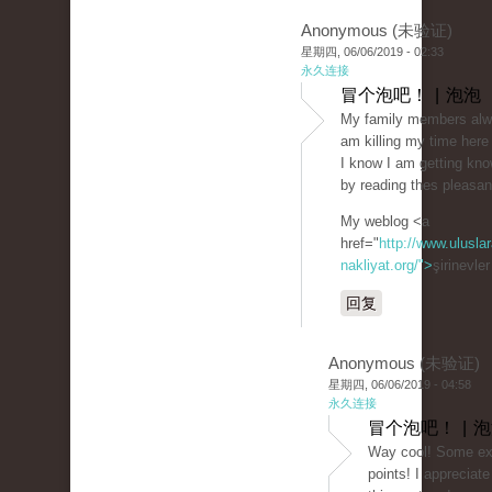
Anonymous (未验证)
星期四, 06/06/2019 - 02:33
永久连接
冒个泡吧！ | 泡泡
My family members alwa
am killing my time here
I know I am getting kn
by reading thes pleasan
My weblog <a
href="
http://www.uluslar
nakliyat.org/">
şirinevle
回复
Anonymous (未验证)
星期四, 06/06/2019 - 04:58
永久连接
冒个泡吧！ | 
Way cool! Some ext
points! I appreciat