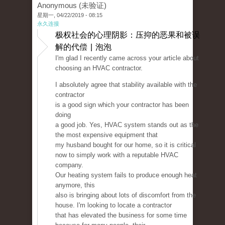
Anonymous (未验证)
星期一, 04/22/2019 - 08:15
永久连接
极权社会的心理阴影：压抑的恶果和被误
解的代偿 | 泡泡
I'm glad I recently came across your article about
choosing an HVAC contractor.
I absolutely agree that stability available with the
contractor
is a good sign which your contractor has been
doing
a good job. Yes, HVAC system stands out as the
the most expensive equipment that
my husband bought for our home, so it is critical
now to simply work with a reputable HVAC
company.
Our heating system fails to produce enough heat
anymore, this
also is bringing about lots of discomfort from the
house. I'm looking to locate a contractor
that has elevated the business for some time