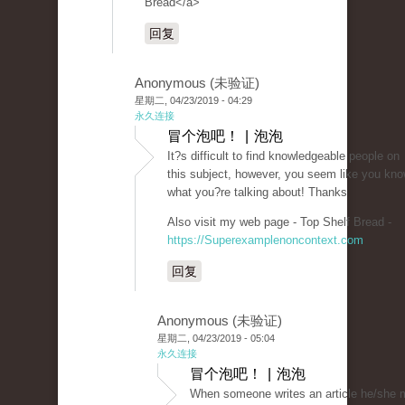
Bread</a>
回复
Anonymous (未验证)
星期二, 04/23/2019 - 04:29
永久连接
冒个泡吧！ | 泡泡
It?s difficult to find knowledgeable people on
this subject, however, you seem like you kn
what you?re talking about! Thanks
Also visit my web page - Top Shelf Bread -
https://Superexamplenoncontext.com
回复
Anonymous (未验证)
星期二, 04/23/2019 - 05:04
永久连接
冒个泡吧！ | 泡泡
When someone writes an article he/she m