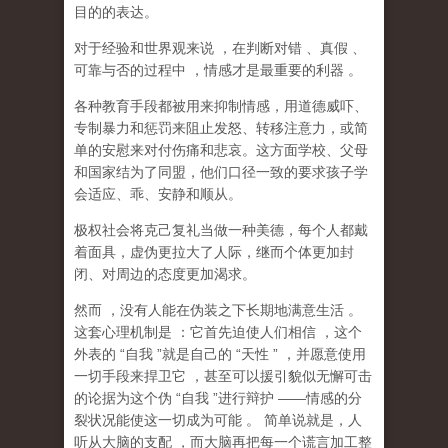
目的的表达。
对于经验和世界观来说
，在判断对错
、真假
、
可靠与否的过程中
，情感才是最重要的利器
。
各种教育手段都被用来抑制情感，用道德威吓、
专制暴力和惩罚来阻止发怒、转移注意力，或简
单的安慰来对付伤痛和悲哀。这方面学校、父母
和国家结为了同盟，他们口径一致的要求孩子学
会适应、乖、安静和顺从。
极权社会将克己复礼当做一种美德，每个人都戴
着面具，虚伪更拉大了人际，继而个体更加封
闭、对周边的态度更加渴求。
然而
，没有人能在伪装之下长期地满意生活
。
这套心理机制是
：它首先迫使人们相信
，这个
外表的
“
自我
”
就是自己的
“
天性
”
，并愿意使用
一切手段来捍卫它
，甚至可以援引貌似无懈可击
的论据为这个伪
“
自我
”
进行辩护
——
情感的分
裂状况能使这一切成为可能
。
简单说就是，
人
听从大脑的支配
，而大脑再把每一个谎言加工整