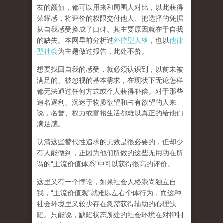
友的颜值，都可以用来和周围人对比，以此获得
荣耀感，将评价的权限交付他人、把选择的凭据
从自我感受换成了口碑。其主要原因就在于自我
的缺失。本网早前分析过
外控型人格
，也以
他律
型社会
为主题做过报告，此处不赘。
想要找回自我的感受，就
必须认识到，以前未被
满足的、被忽视的基本需求，在现状下无论怎样
都无法通过任何方式或个人获得补偿
。对于那些
追名逐利、沉迷于物质欲望和占有欲望的人来
说，名誉、权力或富裕生活都难以真正的给他们
满足感。
认清这些替代性追求的无效是很必要的，但却少
有人能做到，正因为他们所做的这些无用功在所
谓的
“
主流价值体系
”
中可以获得很高的评价。
这里又有一个悖论，如果社会人格崇尚独立自
我，
“
主流价值观
”
就难以左右个体行为，而这种
社会环境里又较少存在急需获得辅助的心理缺
陷。只能说，
缺陷状态所处的社会环境在对抑制