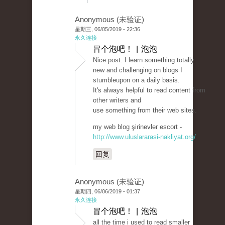
Anonymous (未验证)
星期三, 06/05/2019 - 22:36
永久连接
冒个泡吧！ | 泡泡
Nice post. I learn something totally
new and challenging on blogs I
stumbleupon on a daily basis.
It's always helpful to read content from
other writers and
use something from their web sites.
my web blog şirinevler escort -
http://www.uluslararasi-nakliyat.org/
回复
Anonymous (未验证)
星期四, 06/06/2019 - 01:37
永久连接
冒个泡吧！ | 泡泡
all the time i used to read smaller