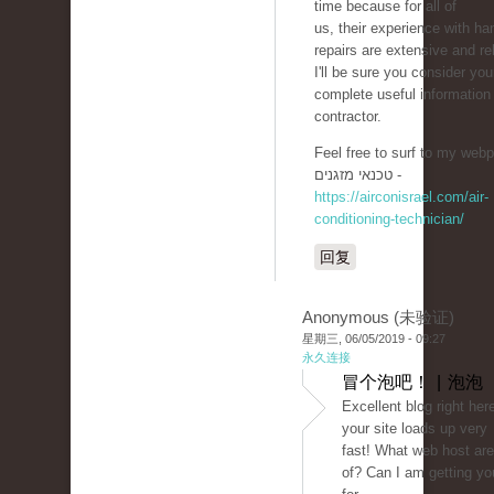
time because for all of
us, their experience with ha
repairs are extensive and rel
I'll be sure you consider you
complete useful informatio
contractor.
Feel free to surf to my webp
טכנאי מזגנים -
https://airconisrael.com/air-
conditioning-technician/
回复
Anonymous (未验证)
星期三, 06/05/2019 - 09:27
永久连接
冒个泡吧！ | 泡泡
Excellent blog right here
your site loads up very
fast! What web host are
of? Can I am getting your