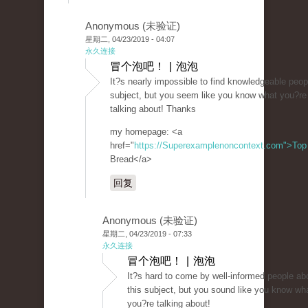
Anonymous (未验证)
星期二, 04/23/2019 - 04:07
永久连接
冒个泡吧！ | 泡泡
It?s nearly impossible to find knowledgeable peop
subject, but you seem like you know what you?re
talking about! Thanks
my homepage: <a
href="
https://Superexamplenoncontext.com">Top
Bread</a>
回复
Anonymous (未验证)
星期二, 04/23/2019 - 07:33
永久连接
冒个泡吧！ | 泡泡
It?s hard to come by well-informed people ab
this subject, but you sound like you know wh
you?re talking about!