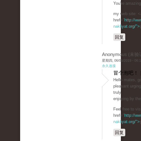
You're amazing
my web site: <
href="
http://ww
nakliyat.org/">
回复
Anonymous (未验
星期四, 06/06/2019 - 06:
永久连接
冒个泡吧！ 
Hello mates, go
pleasant urgin
truly
enjoying by th
Feel free to vi
href="
http://ww
nakliyat.org/">
回复