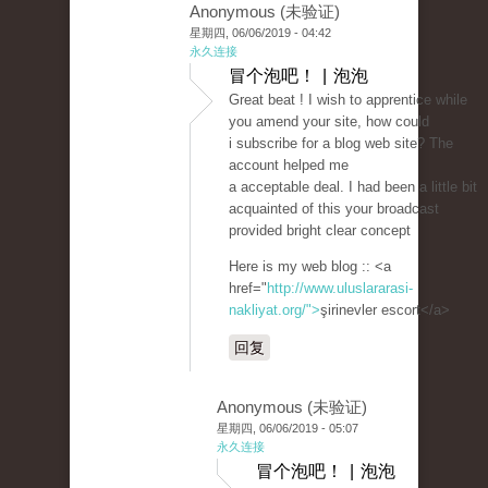
Anonymous (未验证)
星期四, 06/06/2019 - 04:42
永久连接
冒个泡吧！ | 泡泡
Great beat ! I wish to apprentice while
you amend your site, how could
i subscribe for a blog web site? The
account helped me
a acceptable deal. I had been a little bit
acquainted of this your broadcast
provided bright clear concept
Here is my web blog :: <a
href="
http://www.uluslararasi-
nakliyat.org/">
şirinevler escort</a>
回复
Anonymous (未验证)
星期四, 06/06/2019 - 05:07
永久连接
冒个泡吧！ | 泡泡