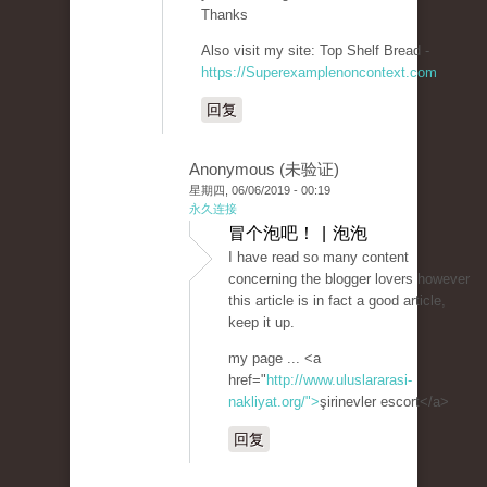
Thanks
Also visit my site: Top Shelf Bread -
https://Superexamplenoncontext.com
回复
Anonymous (未验证)
星期四, 06/06/2019 - 00:19
永久连接
冒个泡吧！ | 泡泡
I have read so many content
concerning the blogger lovers however
this article is in fact a good article,
keep it up.
my page ... <a
href="
http://www.uluslararasi-
nakliyat.org/">
şirinevler escort</a>
回复