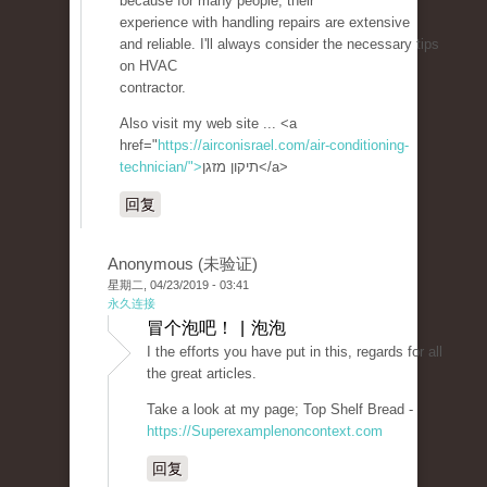
because for many people, their
experience with handling repairs are extensive
and reliable. I'll always consider the necessary tips
on HVAC
contractor.
Also visit my web site ... <a
href="
https://airconisrael.com/air-conditioning-
technician/">
תיקון מזגן</a>
回复
Anonymous (未验证)
星期二, 04/23/2019 - 03:41
永久连接
冒个泡吧！ | 泡泡
I the efforts you have put in this, regards for all
the great articles.
Take a look at my page; Top Shelf Bread -
https://Superexamplenoncontext.com
回复