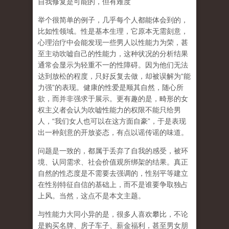
自我修复是可能的，但有难度
举个很简单的例子，几乎每个人都能体会到的，
比如性领域。性是基本生理，它原本无需刻意，
心理治疗中会能发现一些男人以性能力为荣，甚
至主动吹嘘自己的性能力，这种状况的分析结果
通常会显示为轻重不一的性障碍。因为他们无法
达到放松的程度，只好反复去做，却被误解为
“
能
力强
”
的表现。健康的性爱是顺其自然，随心所
欲，而并非强求于展示。更有趣的是，畸形的女
权主义者会认为吹嘘性能力的权限不能只给男
人，
“
我们女人也可以在这方面自豪
”
，于是表现
出一种刻意的开放姿态，有点以谣传谣的味道。
问题是一致的，都属于丢弃了自我的感受，被环
境、认同需求、社会价值观所绑架的结果。真正
自然的性态度是不需要去强调的，性别平等建立
在性别特征自信的基础上，而不是谁要争取独占
上风。当然，这点不是本文主题。
与性能力大同小异的是，很多人喜欢攀比，不论
是购买名牌、房子车子、薪金福利，甚至男女朋