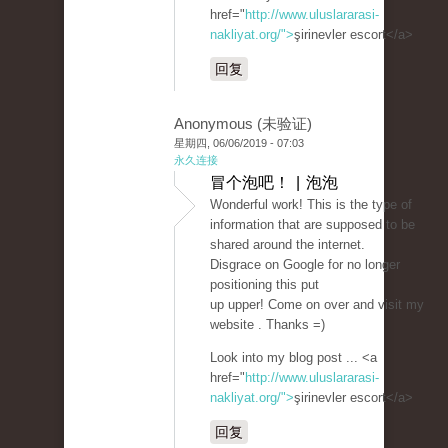
href="
http://www.uluslararasi-
nakliyat.org/">
şirinevler escort</a>
回复
Anonymous (未验证)
星期四, 06/06/2019 - 07:03
永久连接
冒个泡吧！ | 泡泡
Wonderful work! This is the type of
information that are supposed to be
shared around the internet.
Disgrace on Google for no longer
positioning this put
up upper! Come on over and visit my
website . Thanks =)
Look into my blog post ... <a
href="
http://www.uluslararasi-
nakliyat.org/">
şirinevler escort</a>
回复