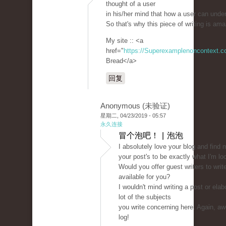
thought of a user
in his/her mind that how a user can under
So that's why this piece of writing is am
My site :: <a
href="
https://Superexamplenoncontext.
Bread</a>
回复
Anonymous (未验证)
星期二, 04/23/2019 - 05:57
永久连接
冒个泡吧！ | 泡泡
I absolutely love your blog and find 
your post's to be exactly what I'm loo
Would you offer guest writers to writ
available for you?
I wouldn't mind writing a post or elab
lot of the subjects
you write concerning here. Again, 
log!